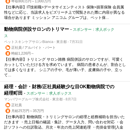
年収800万円～1,000万円
【仕事内容】IT技術職>データサイエンティスト 保険>損害保険 会員属
性などに応じ、当該求人をビズリーチ上で閲覧された際に内容が異なる
場合があります ミッション アニコム グループは、ペット保...
動物病院併設サロンのトリマー
-
スポンサー：求人ボック
ス
ペットスキンケアサロンBianca - 東京都 - 7月31日
正社員 / アルバイト・パート
時給1,226円～
【仕事内容】トリミング サロン雑務 病院併設のサロンですが、可愛く
カットしていただける方を求めています。 病院の患者さんが、割合とし
ては多くなります。 シニアの子や、毛が薄い子、皮膚病の子や、立っ
て...
経理・会計・財務/正社員経験少な目OK動物病院での
経理町田
-
スポンサー：求人ボックス
マンパワーグループ株式会社 - 東京都 - 8月7日
正社員
月給25万円～35万円
【仕事内容】動物病院・トリミングサロンの経理と総務補助を担当いた
だきます ・売上日報の確認・集計、データ入力、問い合わせ対応 ・会
計ソフトへの仕訳取込、月次・年次の売上関連処理 ・売掛金管理(入金