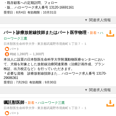
・既存顧客への定期訪問、フォロー
・販... ハローワーク求人番号 13120-16691161
受理日：8月4日 有効期限：10月31日
関連求人情報
パート診療放射線技師またはパート医学物理
-
-
新着
ハ
ローワーク三鷹
日本獣医生命科学大学 - 東京都武蔵野市境南町１丁目７－１
パート
時給 1,280円 ～ 1,300円
本法人に設置の日本獣医生命科学大学附属動物医療センターにおい
て、犬猫を対象とした放射線治療関連業務（治療計画作成、プラン
検証、出力校正など）を行っていただきます。
＊必要な資格 診療放射線技師また... ハローワーク求人番号 13170-
29686361
受理日：7月29日 有効期限：9月30日
関連求人情報
嘱託獣医師
-
-
新着
ハローワーク三鷹
日本獣医生命科学大学 - 東京都武蔵野市境南町１丁目７－１
パート