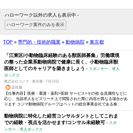
ハローワーク以外の求人も表示中 -
TOP
»
専門的・技術的職業
»
動物病院
»
東京都
「江東区/小動物臨床経験のある獣医師募集」労働環境
の整った企業系動物病院で健康に長く、小動物臨床獣
医師としてのキャリアを築きましょう
-
スポンサー：求人
ボックス
株式会社コジマ - 東京都 - 7月23日
正社員
【仕事内容】医療・看護・薬剤>医師 サービス>その他 会員属性などに
応じ、当該求人をビズリーチ上で閲覧された際に内容が異なる場合があ
ります コジマ動物病院グループはペットの総合事業会社である株...
動物病院に特化した経営コンサルタントとしてこれま
での経験・視点を活かせます/コンサル未経験可
-
スポ
ンサー：求人ボックス