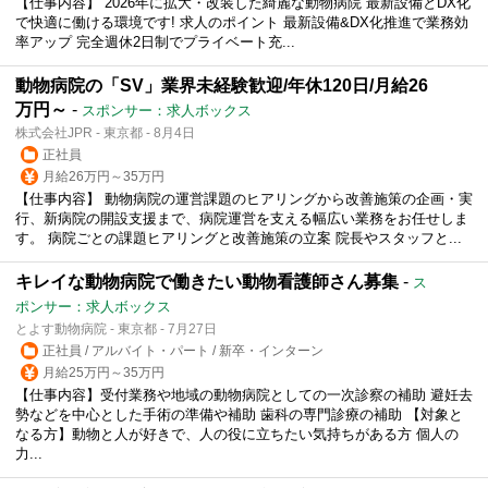
【仕事内容】 2026年に拡大・改装した綺麗な動物病院 最新設備とDX化
で快適に働ける環境です! 求人のポイント 最新設備&DX化推進で業務効
率アップ 完全週休2日制でプライベート充...
動物病院の「SV」業界未経験歓迎/年休120日/月給26
万円～
-
スポンサー：求人ボックス
株式会社JPR - 東京都 - 8月4日
正社員
月給26万円～35万円
【仕事内容】 動物病院の運営課題のヒアリングから改善施策の企画・実
行、新病院の開設支援まで、病院運営を支える幅広い業務をお任せしま
す。 病院ごとの課題ヒアリングと改善施策の立案 院長やスタッフと...
キレイな動物病院で働きたい動物看護師さん募集
-
ス
ポンサー：求人ボックス
とよす動物病院 - 東京都 - 7月27日
正社員 / アルバイト・パート / 新卒・インターン
月給25万円～35万円
【仕事内容】受付業務や地域の動物病院としての一次診察の補助 避妊去
勢などを中心とした手術の準備や補助 歯科の専門診療の補助 【対象と
なる方】動物と人が好きで、人の役に立ちたい気持ちがある方 個人の
力...