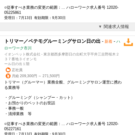
○従事すべき業務の変更の範囲：... ハローワーク求人番号 12020-
05225861
受理日：7月13日 有効期限：9月30日
関連求人情報
トリマー／ペテモグルーミングサロン日の出
-
-
新着
ハ
ローワーク市川
イオンペット株式会社 - 東京都西多摩郡日の出町大字平井三吉野桜木２
３７番地３イオンモ
ール日の出１階
正社員
月給 209,300円 ～ 271,500円
トリマー（グルーマー）業務全般、グルーミングサロン運営に携わ
る業務等
・グルーミング（シャンプー・カット）
・お預かりのペットのお世話
・事務一般
・清掃業務 等
○従事すべき業務の変更の範囲：... ハローワーク求人番号 12020-
05227161
受理日：7月13日 有効期限：9月30日