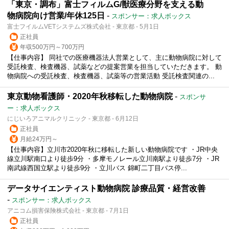
「東京・調布」富士フィルムG/獣医療分野を支える動
物病院向け営業/年休125日
-
スポンサー：求人ボックス
富士フイルムVETシステムズ株式会社 - 東京都 - 5月1日
正社員
年収500万円～700万円
【仕事内容】 同社での医療機器法人営業として、主に動物病院に対して
受託検査、検査機器、試薬などの提案営業を担当していただきます。 動
物病院への受託検査、検査機器、試薬等の営業活動 受託検査関連の...
東京動物看護師・2020年秋移転した動物病院
-
スポンサ
ー：求人ボックス
にじいろアニマルクリニック - 東京都 - 6月12日
正社員
月給24万円～
【仕事内容】立川市2020年秋に移転した新しい動物病院です ・JR中央
線立川駅南口より徒歩9分 ・多摩モノレール立川南駅より徒歩7分 ・JR
南武線西国立駅より徒歩9分 ・立川バス 錦町二丁目バス停...
データサイエンティスト動物病院 診療品質・経営改善
-
スポンサー：求人ボックス
アニコム損害保険株式会社 - 東京都 - 7月1日
正社員