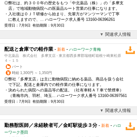
◎弊社は、約３００年の歴史をもつ「中北薬品（株）」の「多摩支
店」で地域
動物病院
への医薬品ルート営業の仕事になります。
・入社後はＯＪＴ研修から始まり、先輩方がマンツーマンで丁寧
に教えますので、... ハローワーク求人番号 13160-06396261
受理日：7月9日 有効期限：9月30日
関連求人情報
配送と倉庫での軽作業
-
-
新着
ハローワーク青梅
中北薬品 株式会社 多摩支店 - 東京都西多摩郡瑞穂町箱根ケ崎東松原
４－１５
パート
時給 1,300円 ～ 1,350円
◎弊社「多摩支店」は主に
動物病院
に納める薬品、商品を扱う会社
で下記、配送と倉庫内での軽作業の仕事になります。
・決められた病院への薬品等の配送。（社有車軽ＡＴ車で禁煙車）
（青梅市内、羽村、埼玉... ハローワーク求人番号 13160-06397561
受理日：7月9日 有効期限：9月30日
関連求人情報
勤務獣医師／未経験者可／金町駅徒歩３分
-
-
新着
ハロ
ーワーク墨田