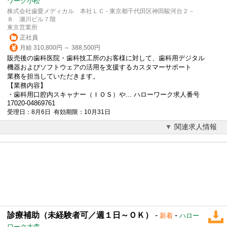
ワーク小松
株式会社歯愛メディカル 本社ＬＣ - 東京都千代田区神田駿河台２－
８ 瀬川ビル７階
東京営業所
正社員
月給 310,800円 ～ 388,500円
販売後の歯科医院・歯科技工所のお客様に対して、歯科用デジタル
機器およびソフトウェアの活用を支援するカスタマーサポート
業務を担当していただきます。
【業務内容】
・歯科用口腔内スキャナー（ＩＯＳ）や... ハローワーク求人番号
17020-04869761
受理日：8月6日 有効期限：10月31日
関連求人情報
診療補助（未経験者可／週１日～ＯＫ）
-
-
新着
ハロー
ワーク大森