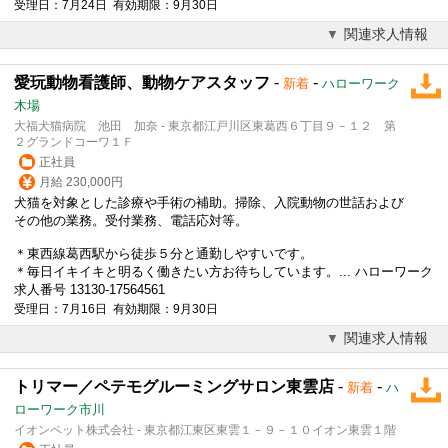
受理日：7月24日 有効期限：9月30日
関連求人情報
愛玩動物看護師、動物ケアスタッフ
-
-
新着
ハローワーク
木場
大福犬猫病院 池田 加奈 - 東京都江戸川区東葛西６丁目９－１２ 第
２グランドコーワ１Ｆ
正社員
月給 230,000円
犬猫を対象とした診療や手術の補助。掃除、入院動物の世話および
その他の業務。受付業務、電話応対等。
＊東西線葛西駅から徒歩５分と通勤しやすいです。
＊毎日イキイキと明るく働きたい方お待ちしています。... ハローワーク
求人番号 13130-17564561
受理日：7月16日 有効期限：9月30日
関連求人情報
トリマー／ペテモグルーミングサロン東雲店
-
-
新着
ハ
ローワーク市川
イオンペット株式会社 - 東京都江東区東雲１－９－１０イオン東雲１階