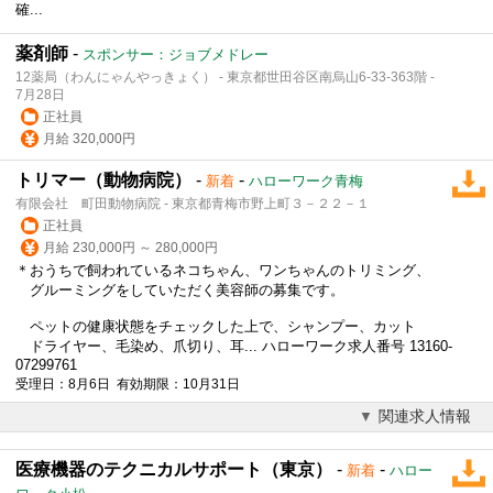
確...
薬剤師
-
スポンサー：ジョブメドレー
12薬局（わんにゃんやっきょく） - 東京都世田谷区南烏山6-33-363階 -
7月28日
正社員
月給 320,000円
トリマー（動物病院）
-
-
新着
ハローワーク青梅
有限会社 町田動物病院 - 東京都青梅市野上町３－２２－１
正社員
月給 230,000円 ～ 280,000円
＊おうちで飼われているネコちゃん、ワンちゃんのトリミング、
グルーミングをしていただく美容師の募集です。
ペットの健康状態をチェックした上で、シャンプー、カット
ドライヤー、毛染め、爪切り、耳... ハローワーク求人番号 13160-
07299761
受理日：8月6日 有効期限：10月31日
関連求人情報
医療機器のテクニカルサポート（東京）
-
-
新着
ハロー