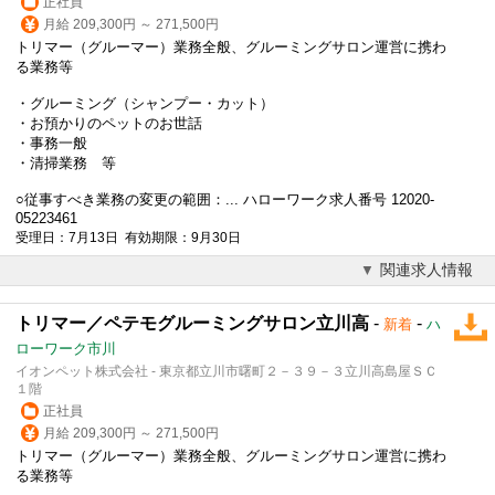
正社員
月給 209,300円 ～ 271,500円
トリマー（グルーマー）業務全般、グルーミングサロン運営に携わ
る業務等
・グルーミング（シャンプー・カット）
・お預かりのペットのお世話
・事務一般
・清掃業務 等
○従事すべき業務の変更の範囲：... ハローワーク求人番号 12020-
05223461
受理日：7月13日 有効期限：9月30日
関連求人情報
トリマー／ペテモグルーミングサロン立川高
-
-
新着
ハ
ローワーク市川
イオンペット株式会社 - 東京都立川市曙町２－３９－３立川高島屋ＳＣ
１階
正社員
月給 209,300円 ～ 271,500円
トリマー（グルーマー）業務全般、グルーミングサロン運営に携わ
る業務等