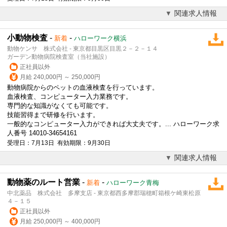
関連求人情報
小動物検査
-
-
新着
ハローワーク横浜
動物ケンサ 株式会社 - 東京都目黒区目黒２－２－１４
ガーデン動物病院検査室（当社施設）
正社員以外
月給 240,000円 ～ 250,000円
動物病院
からのペットの血液検査を行っています。
血液検査、コンピューター入力業務です。
専門的な知識がなくても可能です。
技能習得まで研修を行います。
一般的なコンピューター入力ができれば大丈夫です。... ハローワーク求
人番号 14010-34654161
受理日：7月13日 有効期限：9月30日
関連求人情報
動物薬のルート営業
-
-
新着
ハローワーク青梅
中北薬品 株式会社 多摩支店 - 東京都西多摩郡瑞穂町箱根ケ崎東松原
４－１５
正社員以外
月給 250,000円 ～ 400,000円