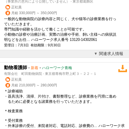
（事業所の意向により公開していません） - 東京都葛飾区
正社員
月給 330,000円 ～ 350,000円
一般的な
動物病院
の診療内容と同じく、犬や猫等の診療業務を行っ
ていただきます。
専門知識や経験を活かして働くことが可能です。
小動物の診察や治療計画、実際の治療や手術、飼い主様への病状説
明などをお任... ハローワーク求人番号 13120-14302061
受理日：7月3日 有効期限：9月30日
関連求人情報
動物看護師
-
-
新着
ハローワーク青梅
有限会社 町田動物病院 - 東京都青梅市野上町３－２２－１
正社員
月給 210,000円 ～ 280,000円
＊診療補助
・器具洗浄、清掃、片付け、書類整理など、診療業務を円滑に進め
るために必要となる諸業務を行っていただきます。
＊検査業務
＊受付業務
・外来診療の受付、来院者対応、電話対応、診療費の... ハローワーク求