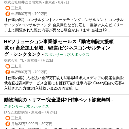
株式会社船井総合研究所 - 東京都 - 8月7日
正社員
年収500万円～700万円
【仕事内容】コンサルタント>マーケティングコンサルタント コンサル
ティング>コンサルティング 会員属性などに応じ、当該求人をビズリー
チ上で閲覧された際に内容が異なる場合があります 当社は19...
HRソリューション事業部 セールス「動物病院支援領
域 or 畜産加工領域」/経営/ビジネスコンサルティン
グ・シンクタンク
-
スポンサー：求人ボックス
株式会社TYL - 東京都 - 7月22日
正社員
年収500万円～700万円
【仕事内容】入社祝い金25万円あり!/業界N1求人メディアの提案営業|決
裁者直提案×新サービス企画にも挑戦可能! 仕事内容: Green経由で応募&
入社された方限定!入社祝い金25万円支給 T...
動物病院のトリマー/完全週休2日制/ペット診療無料
-
スポンサー：求人ボックス
ひなた動物病院 - 東京都 - 7月24日
正社員
月給23万5,000円～30万円