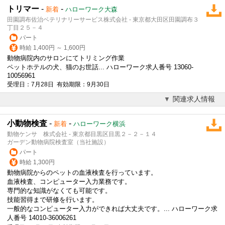
トリマー
-
-
新着
ハローワーク大森
田園調布佐治ベテリナリーサービス株式会社 - 東京都大田区田園調布３
丁目２５－４
パート
時給 1,400円 ～ 1,600円
動物病院
内のサロンにてトリミング作業
ペットホテルの犬、猫のお世話... ハローワーク求人番号 13060-
10056961
受理日：7月28日 有効期限：9月30日
関連求人情報
小動物検査
-
-
新着
ハローワーク横浜
動物ケンサ 株式会社 - 東京都目黒区目黒２－２－１４
ガーデン動物病院検査室（当社施設）
パート
時給 1,300円
動物病院
からのペットの血液検査を行っています。
血液検査、コンピューター入力業務です。
専門的な知識がなくても可能です。
技能習得まで研修を行います。
一般的なコンピューター入力ができれば大丈夫です。... ハローワーク求
人番号 14010-36006261