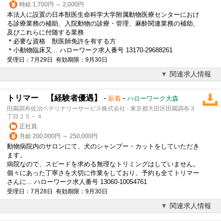
時給 1,700円 ～ 2,000円
本法人に設置の日本獣医生命科学大学附属動物医療センターにおけ
る診療業務の補助、入院動物の診療・管理、麻酔関連業務の補助、
及びこれらに付随する業務
＊必要な資格 獣医師免許を有する方
＊小動物臨床又... ハローワーク求人番号 13170-29688261
受理日：7月29日 有効期限：9月30日
関連求人情報
トリマー 【経験者優遇】
-
-
新着
ハローワーク大森
田園調布佐治ベテリナリーサービス株式会社 - 東京都大田区田園調布３
丁目２５－４
正社員
月給 200,000円 ～ 250,000円
動物病院
内のサロンにて、犬のシャンプー・カットをしていただき
ます。
病院なので、スピードを求める無理なトリミングはしていません。
個々にあった丁寧さを大切に作業をしており、予約も全てトリマー
さんに... ハローワーク求人番号 13060-10054761
受理日：7月28日 有効期限：9月30日
関連求人情報