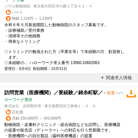
ハウル動物病院 - 東京都大田区仲六郷１丁目４２－４
パート
時給 1,226円 ～ 1,230円
令和６年５月新規開院した
動物病院
のスタッフ募集です。
・診療補助／受付業務
・清掃等その他雑務
・簡単なトリミング
◇トリミングの勉強された方（卒業生等）で未経験の方、歓迎致し
ます。
◇未経験の... ハローワーク求人番号 13060-10602061
受理日：8月4日 有効期限：10月31日
関連求人情報
訪問営業（医療機関）／要経験／錦糸町駅／
-
-
新着
ハ
ローワーク墨田
株式会社 吉田製作所 - 東京都墨田区江東橋１－３－６
正社員
月給 250,000円 ～ 343,000円
動物病院
・皮膚科クリニック・総合病院などを訪問し、医療機器
の提案や販売店（ディーラー）への対応を行う営業職です。
・医療機関への自社製品（歯科医療機器）の提案