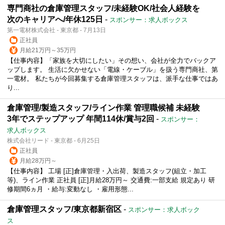
専門商社の倉庫管理スタッフ/未経験OK/社会人経験を
次のキャリアへ/年休125日
-
スポンサー：求人ボックス
第一電材株式会社 - 東京都 - 7月13日
正社員
月給21万円～35万円
【仕事内容】「家族を大切にしたい」その想い、会社が全力でバックア
ップします。 生活に欠かせない「電線・ケーブル」を扱う専門商社、第
一電材。 私たちが今回募集する倉庫管理スタッフは、派手な仕事ではあ
り...
倉庫管理/製造スタッフ/ライン作業 管理職候補 未経験
3年でステップアップ 年間114休/賞与2回
-
スポンサー：
求人ボックス
株式会社リード - 東京都 - 6月25日
正社員
月給28万円～
【仕事内容】 工場 [正]倉庫管理・入出荷、製造スタッフ(組立・加工
等)、ライン作業 正社員 [正]月給28万円～ 交通費:一部支給 規定あり 研
修期間6ヵ月 ・給与:変動なし ・雇用形態...
倉庫管理スタッフ/東京都新宿区
-
スポンサー：求人ボック
ス