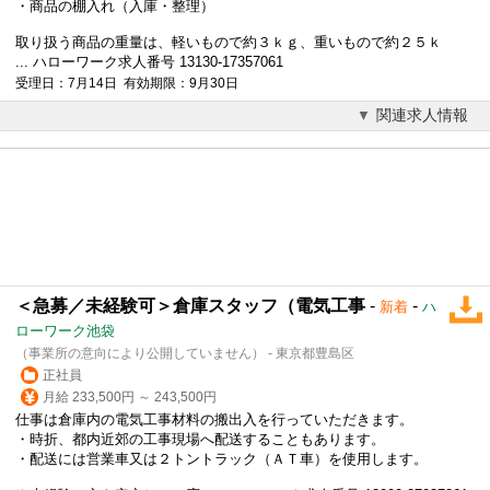
・商品の棚入れ（入庫・整理）
取り扱う商品の重量は、軽いもので約３ｋｇ、重いもので約２５ｋ
... ハローワーク求人番号 13130-17357061
受理日：7月14日 有効期限：9月30日
関連求人情報
＜急募／未経験可＞倉庫スタッフ（電気工事
-
-
新着
ハ
ローワーク池袋
（事業所の意向により公開していません） - 東京都豊島区
正社員
月給 233,500円 ～ 243,500円
仕事は倉庫内の電気工事材料の搬出入を行っていただきます。
・時折、都内近郊の工事現場へ配送することもあります。
・配送には営業車又は２トントラック（ＡＴ車）を使用します。