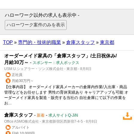
ハローワーク以外の求人も表示中 -
TOP
»
専門的・技術的職業
»
倉庫スタッフ
»
東京都
オーダーメイド家具の「倉庫スタッフ」/土日祝休み/
月給30万～
-
スポンサー：求人ボックス
USM U.シェアラー・ソンズ株式会社 - 東京都 - 8月8日
正社員
月給30万円～
【仕事内容】 オーダーメイド家具メーカーの倉庫内作業/入出庫・商品
管理などをお任せします 男性の育休実績あり キャリアアップも可能 オ
ーダーメイド家具を製造・販売する当社の 自社倉庫にて以下の作業を
お...
倉庫スタッフ
-
-
新着
求人サイトQ-JiN
Office ASMO株式会社 - 東京都新宿区西新宿7-4-5 - 8月8日
アルバイト
日給 10,000円