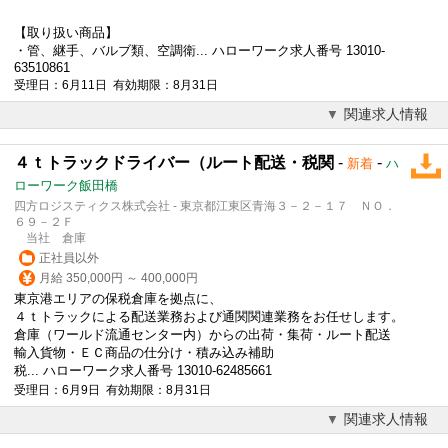
【取り扱い商品】
・管、継手、バルブ類、空調衛... ハローワーク求人番号 13010-
63510861
受理日：6月11日 有効期限：8月31日
関連求人情報
４ｔトラックドライバー（ルート配送・税関
-
-
新着
ハ
ローワーク飯田橋
四方ロジスティクス株式会社 - 東京都江東区青海３－２－１７ ＮＯ．
６９－２Ｆ
当社 倉庫
正社員以外
月給 350,000円 ～ 400,000円
東京港エリアの保税倉庫を拠点に、
４ｔトラックによる配送業務および通関関連業務をお任せします。
倉庫（ワールド流通センター内）からの出荷・集荷・ルート配送
輸入貨物・ＥＣ商品の仕分け・積み込み補助
税... ハローワーク求人番号 13010-62485661
受理日：6月9日 有効期限：8月31日
関連求人情報