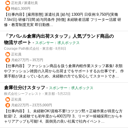
正社員 / 派遣社員
時給1,300円
【仕事内容】[雇用形態] 派遣社員 [給与] 1300円 日収例:9,750円(実働
7.5h/日) 研修7日間:給与同条件 [特徴] 未経験者活躍 フリーター活躍 研
修・教育制度充実 即日勤務...
「アパレル倉庫内出荷スタッフ」人気ブランド商品の
物流サポート
-
スポンサー：求人ボックス
Courage Path株式会社 - 東京都 - 8月8日
正社員
月給27万円～35万円
【仕事内容】 ファッション商品を扱う倉庫内軽作業スタッフ募集! 衣類
やファッション雑貨の入荷から出荷までをサポートするお仕事です。 作
業手順が決まっているため、未経験の方でも安心してスタートでき...
倉庫仕分けスタッフ
-
スポンサー：求人ボックス
株式会社シーフォレスト - 東京都 - 5月22日
正社員
月給22万円～23万5,000円
【仕事内容】 1、未経験OK!資格不要!コツコツ黙々正確作業が得意な方
歓迎! 2、未経験でも初年度から400万円! 3、リーダー候補採用だからキ
ャリアアップも可能! 4、面倒見の良い社風で社内イベント...