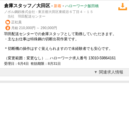
倉庫スタッフ／大田区
-
-
新着
ハローワーク飯田橋
ノボル鋼鉄株式会社 - 東京都大田区東糀谷６丁目４－１５
当社 羽田配送センター
正社員
月給 210,000円 ～ 290,000円
羽田配送センターでの
倉庫スタッフ
として勤務していただきます。
・主なお仕事は特殊鋼の切断出荷作業です。
＊切断機の操作はすぐ覚えられますので未経験者でも安心です。
（変更範囲：変更なし）... ハローワーク求人番号 13010-59864161
受理日：6月4日 有効期限：8月31日
関連求人情報