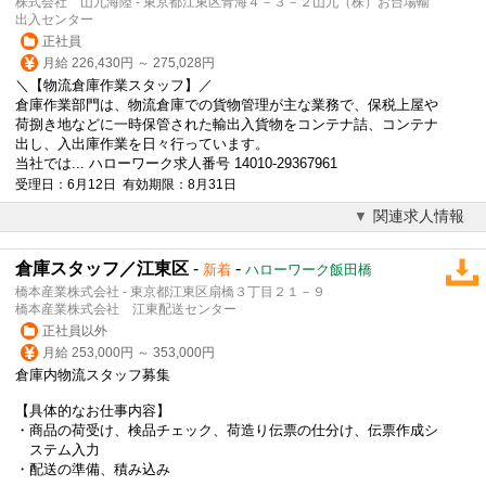
株式会社 山九海陸 - 東京都江東区青海４－３－２山九（株）お台場輸
出入センター
正社員
月給 226,430円 ～ 275,028円
＼【物流倉庫作業スタッフ】／
倉庫作業部門は、物流倉庫での貨物管理が主な業務で、保税上屋や
荷捌き地などに一時保管された輸出入貨物をコンテナ詰、コンテナ
出し、入出庫作業を日々行っています。
当社では... ハローワーク求人番号 14010-29367961
受理日：6月12日 有効期限：8月31日
関連求人情報
倉庫スタッフ／江東区
-
-
新着
ハローワーク飯田橋
橋本産業株式会社 - 東京都江東区扇橋３丁目２１－９
橋本産業株式会社 江東配送センター
正社員以外
月給 253,000円 ～ 353,000円
倉庫内物流スタッフ募集
【具体的なお仕事内容】
・商品の荷受け、検品チェック、荷造り伝票の仕分け、伝票作成シ
ステム入力
・配送の準備、積み込み