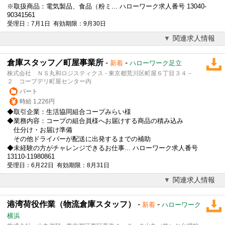
※取扱商品：電気製品、食品（粉ミ... ハローワーク求人番号 13040-
90341561
受理日：7月1日 有効期限：9月30日
関連求人情報
倉庫スタッフ／町屋事業所
-
-
新着
ハローワーク足立
株式会社 ＮＳ丸和ロジスティクス - 東京都荒川区町屋６丁目３４－
２ コープデリ町屋センター内
パート
時給 1,226円
◆取引企業：生活協同組合コープみらい様
◆業務内容：コープの組合員様へお届けする商品の積み込み
仕分け・お届け準備
その他ドライバーが配送に出発するまでの補助
◆未経験の方がチャレンジできるお仕事... ハローワーク求人番号
13110-11980861
受理日：6月22日 有効期限：8月31日
関連求人情報
港湾荷役作業（物流倉庫スタッフ）
-
-
新着
ハローワーク
横浜