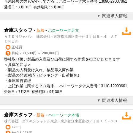
※未経験の方も安心してご応... ハローワーク求人番号 13090-27037861
受理日：7月10日 有効期限：9月30日
関連求人情報
倉庫スタッフ
-
-
新着
ハローワーク足立
ＡＴＥＮジャパン 株式会社 - 東京都荒川区南千住３丁目８－４ ＡＴ
ＥＮビル
正社員
月給 238,500円 ～ 280,000円
弊社取り扱い製品の入庫及び出荷に関する作業を担当いただきます
＜具体的には＞
・製品の入荷受け入れ、検品等入庫作業
・製品の発送対応（ピッキング・出荷梱包）
・倉庫運営管理
・上記作業に関するＰＣ端末... ハローワーク求人番号 13110-12990661
受理日：7月2日 有効期限：9月30日
関連求人情報
倉庫スタッフ
-
-
新着
ハローワーク木場
株式会社 ダスキンシャトル東京 - 東京都江東区南砂７丁目１７－１０
パート
時給 1,276円