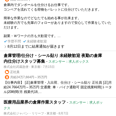
倉庫内でダンボールを仕分けるお仕事です。
コンベアを流れてくる荷物をパレットに仕分けていただきます。
簡単な作業なのでどなたでも始める事が出来ます。
未経験の方でも先輩のフォローがありますので安心して作業をしていた
だけます。
副業・Ｗワークの方も大歓迎です。...
学歴不問
未経験者歓迎
8月12日までに結果通知が届きます
倉庫管理/仕分け・シール貼り 未経験歓迎 夜勤の倉庫
内仕分けスタッフ募集
-
スポンサー：求人ボックス
株式会社武蔵急便 - 東京都 - 7月15日
正社員
月給24万7,664円～35万円
【仕事内容】 [正]倉庫管理・入出荷、仕分け・シール貼り 正社員 [正]月
給24.7664万円～35万円 交通費: 車・バイク通勤可 固定残業時間(トータ
ル)20時間/月 残業代18,...
医療用品業界の倉庫作業スタッフ
-
スポンサー：求人ボッ
クス
株式会社ジャパン・リリーフ - 東京都 - 8月7日