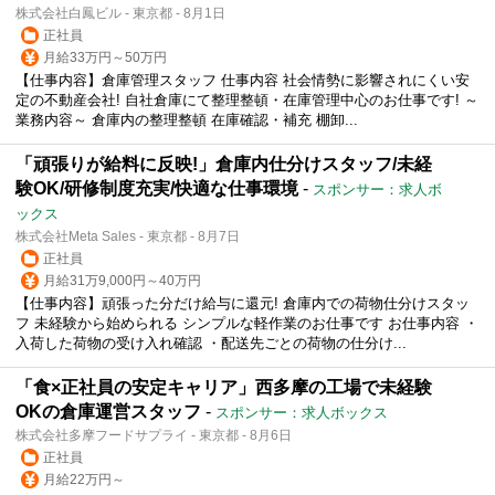
株式会社白鳳ビル - 東京都 - 8月1日
正社員
月給33万円～50万円
【仕事内容】倉庫管理スタッフ 仕事内容 社会情勢に影響されにくい安
定の不動産会社! 自社倉庫にて整理整頓・在庫管理中心のお仕事です! ～
業務内容～ 倉庫内の整理整頓 在庫確認・補充 棚卸...
「頑張りが給料に反映!」倉庫内仕分けスタッフ/未経
験OK/研修制度充実/快適な仕事環境
-
スポンサー：求人ボ
ックス
株式会社Meta Sales - 東京都 - 8月7日
正社員
月給31万9,000円～40万円
【仕事内容】頑張った分だけ給与に還元! 倉庫内での荷物仕分けスタッ
フ 未経験から始められる シンプルな軽作業のお仕事です お仕事内容 ・
入荷した荷物の受け入れ確認 ・配送先ごとの荷物の仕分け...
「食×正社員の安定キャリア」西多摩の工場で未経験
OKの倉庫運営スタッフ
-
スポンサー：求人ボックス
株式会社多摩フードサプライ - 東京都 - 8月6日
正社員
月給22万円～