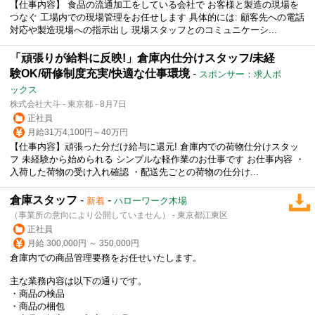
【仕事内容】 食品の流通加工をしている会社で お客様と製造の現場を
つなぐ 工場内での現場管理をお任せします 具体的には: 顧客先への電話
対応や製造現場への指示出し 現場スタッフとのコミュニケーシ...
「頑張りが給料に反映!」倉庫内仕分けスタッフ/未経
験OK/研修制度充実/快適な仕事環境
-
スポンサー：求人ボ
ックス
株式会社大斗 - 東京都 - 8月7日
正社員
月給31万4,100円～40万円
【仕事内容】頑張った分だけ給与に還元! 倉庫内での荷物仕分けスタッ
フ 未経験から始められる シンプルな軽作業のお仕事です お仕事内容 ・
入荷した荷物の受け入れ確認 ・配送先ごとの荷物の仕分け...
倉庫スタッフ
-
-
新着
ハローワーク木場
（事業所の意向により公開していません） - 東京都江東区
正社員
月給 300,000円 ～ 350,000円
倉庫内での商品管理要務をお任せいたします。
主な業務内容は以下の通りです。
・商品の検品
・商品の梱包