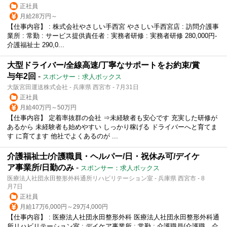
正社員
月給28万円～
【仕事内容】 : 株式会社やさしい手西宮 やさしい手西宮店 : 訪問介護事
業所 : 常勤 : サービス提供責任者 : 実務者研修 : 実務者研修 280,000円-
介護福祉士 290,0...
大型ドライバー/全線高速/丁寧なサポートをお約束/賞
与年2回
-
スポンサー：求人ボックス
大阪宮田運送株式会社 - 兵庫県 西宮市 - 7月31日
正社員
月給40万円～50万円
【仕事内容】 定着率抜群の会社 ⇒未経験者も安心です 充実した研修が
あるから 未経験者も始めやすい しっかり稼げる ドライバーへと育てま
す に育てます 他社でよくあるのが ...
介護福祉士/介護職員・ヘルパー/日・祝休み可/デイケ
ア事業所/日勤のみ
-
スポンサー：求人ボックス
医療法人社団永田整形外科通所リハビリテーション室 - 兵庫県 西宮市 - 8
月7日
正社員
月給17万6,000円～29万4,000円
【仕事内容】 : 医療法人社団永田整形外科 医療法人社団永田整形外科通
所リハビリテーション室 : デイケア事業所 : 常勤 : 介護職員(介護職、介