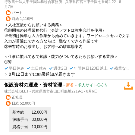
行政書士法人甲子園法務総合事務所 - 兵庫県西宮市甲子園七番町4-22 - 8
月7日
パート
時給 1,116円
＜入社直後からお願いする業務＞
①顧問先の経理業務代行（会計ソフトは弥生会計を使用）
※最初は簡単な入力作業から始めていきます。ワードやエクセルで文字
入力が普通にできる方ならば、難なくできる作業です
②来客時のお茶出し、お客様への駐車場案内
＜仕事に慣れてきて知識・能力がついてきたらお願いする業務＞
①弊...
平日休み
土日休み
週休2日
年間休日120日以上
残業なし
8月12日までに結果通知が届きます
仮設資材の運送・資材管理
-
-
新着
求人サイトQ-JiN
株式会社ISLET - 兵庫県西宮市山口町船坂2219-1 - 8月6日
正社員
日給 52,000円
基本給
12,000円
役職手当
30,000円
資格手当
10,000円