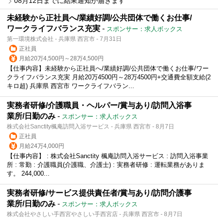
08月12日までに結果通知が届きます
未経験から正社員へ/業績好調/公共団体で働くお仕事/
ワークライフバランス充実
-
スポンサー：求人ボックス
第一環境株式会社 - 兵庫県 西宮市 - 7月31日
正社員
月給20万4,500円～28万4,500円
【仕事内容】未経験から正社員へ/業績好調/公共団体で働くお仕事/ワー
クライフバランス充実 月給20万4500円～28万4500円+交通費全額支給(2
キロ超) 兵庫県 西宮市 ワークライフバラン...
実務者研修/介護職員・ヘルパー/賞与あり/訪問入浴事
業所/日勤のみ
-
スポンサー：求人ボックス
株式会社Sanctity楓庵訪問入浴サービス - 兵庫県 西宮市 - 8月7日
正社員
月給24万4,000円
【仕事内容】 : 株式会社Sanctity 楓庵訪問入浴サービス : 訪問入浴事業
所 : 常勤 : 介護職員(介護職、介護士) : 実務者研修 : 運転業務がありま
す。 244,000...
実務者研修/サービス提供責任者/賞与あり/訪問介護事
業所/日勤のみ
-
スポンサー：求人ボックス
株式会社やさしい手西宮やさしい手西宮店 - 兵庫県 西宮市 - 8月7日