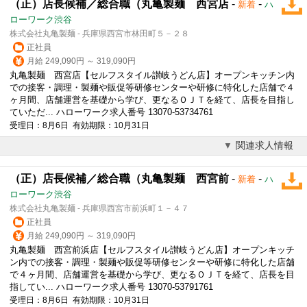
（正）店長候補／総合職（丸亀製麺 西宮店
-
-
新着
ハ
ローワーク渋谷
株式会社丸亀製麺 - 兵庫県西宮市林田町５－２８
正社員
月給 249,090円 ～ 319,090円
丸亀製麺 西宮店【セルフスタイル讃岐うどん店】オープンキッチン内
での接客・調理・製麺や販促等研修センターや研修に特化した店舗で４
ヶ月間、店舗運営を基礎から学び、更なるＯＪＴを経て、店長を目指し
ていただ... ハローワーク求人番号 13070-53734761
受理日：8月6日 有効期限：10月31日
関連求人情報
（正）店長候補／総合職（丸亀製麺 西宮前
-
-
新着
ハ
ローワーク渋谷
株式会社丸亀製麺 - 兵庫県西宮市前浜町１－４７
正社員
月給 249,090円 ～ 319,090円
丸亀製麺 西宮前浜店【セルフスタイル讃岐うどん店】オープンキッチ
ン内での接客・調理・製麺や販促等研修センターや研修に特化した店舗
で４ヶ月間、店舗運営を基礎から学び、更なるＯＪＴを経て、店長を目
指してい... ハローワーク求人番号 13070-53791761
受理日：8月6日 有効期限：10月31日