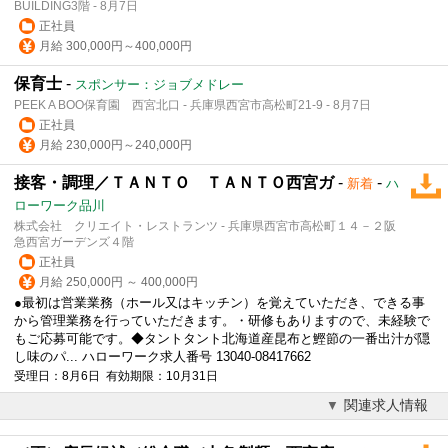
BUILDING3階 - 8月7日
正社員
月給 300,000円～400,000円
保育士
-
スポンサー：ジョブメドレー
PEEK A BOO保育園 西宮北口 - 兵庫県西宮市高松町21-9 - 8月7日
正社員
月給 230,000円～240,000円
接客・調理／ＴＡＮＴＯ ＴＡＮＴＯ西宮ガ
-
-
新着
ハ
ローワーク品川
株式会社 クリエイト・レストランツ - 兵庫県西宮市高松町１４－２阪
急西宮ガーデンズ４階
正社員
月給 250,000円 ～ 400,000円
●最初は営業業務（ホール又はキッチン）を覚えていただき、できる事
から管理業務を行っていただきます。・研修もありますので、未経験で
もご応募可能です。◆タントタント北海道産昆布と鰹節の一番出汁が隠
し味のパ... ハローワーク求人番号 13040-08417662
受理日：8月6日 有効期限：10月31日
関連求人情報