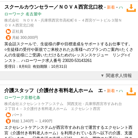
スクールカウンセラー／ＮＯＶＡ西宮北口校
-
-
新着
ハ
ローワーク 名古屋中
株式会社 ＮＯＶＡ - 兵庫県西宮市高松町６－４西宮ゲートビル３階Ｎ
ＯＶＡ西宮北口校
正社員
月給 300,000円
英会話スクールで、生徒様の夢や目標達成をサポートするお仕事です。
○生徒様の受付や新規でご来校されたお客様へのプランのご案内○たくさ
んの生徒様にご受講いただけるためのレッスンスケジュー リング○イ
ンスト... ハローワーク求人番号 23020-53143261
受理日：8月6日 有効期限：10月31日
関連求人情報
介護スタッフ（介護付き有料老人ホーム エ
-
-
新着
ハ
ローワーク京都七条
株式会社エクセレントケアシステム 関西支社 - 兵庫県西宮市すみれ台
２丁目４－３介護付き有料老人ホーム エクセレント西宮
パート
時給 1,340円 ～ 1,490円
エクセレントケアシステムが西宮市すみれ台で運営するエクセレント西
宮（介護付き有料老人ホーム）を利用されている方へ以下の介護、支援