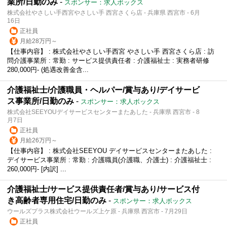
業所/日勤のみ
-
スポンサー：求人ボックス
株式会社やさしい手西宮やさしい手 西宮さくら店 - 兵庫県 西宮市 - 6月
16日
正社員
月給28万円～
【仕事内容】 : 株式会社やさしい手西宮 やさしい手 西宮さくら店 : 訪
問介護事業所 : 常勤 : サービス提供責任者 : 介護福祉士 : 実務者研修
280,000円- (処遇改善金含...
介護福祉士/介護職員・ヘルパー/賞与あり/デイサービ
ス事業所/日勤のみ
-
スポンサー：求人ボックス
株式会社SEEYOUデイサービスセンターまたあした - 兵庫県 西宮市 - 8
月7日
正社員
月給26万円～
【仕事内容】 : 株式会社SEEYOU デイサービスセンターまたあした :
デイサービス事業所 : 常勤 : 介護職員(介護職、介護士) : 介護福祉士 :
260,000円- [内訳] ...
介護福祉士/サービス提供責任者/賞与あり/サービス付
き高齢者専用住宅/日勤のみ
-
スポンサー：求人ボックス
ウールズプラス株式会社ウールズ上ケ原 - 兵庫県 西宮市 - 7月29日
正社員