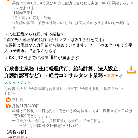
昇給は毎年1月、4月及び10月に能力に合わせて実施（年3回昇給するチャ
ンスがあります）。
【昇給基準】
1月：能力に応じて昇給
※知識の習得・業務遂行能力の向上には個人差がありますので一概には
言...
＜入社直後からお願いする業務＞
?顧問先の経理業務代行（会計ソフトは弥生会計を使用）
※最初は簡単な入力作業から始めていきます。ワードやエクセルで文字
入力が普通にできる方ならば
08月12日までに結果通知が届きます
行政書士業務（主に経理代行、給与計算、法人設立、
介護許認可など）・経営コンサルタント業務
-
-
新着
求
人サイトQ-JiN
行政書士法人甲子園法務総合事務所 - 西宮市甲子園七番町４番２２号 - 8
月07日
正社員
月給21万8400円
給料は日給制（一日あたり×円という給与体系）です。採用当初の日給は
1万0400円となります。
一月当たりの給料は、採用直後から最初の12ヶ月間は、
日給1万0400円×21日勤務＝21万840...
【業務内容】
＜設立手続＞