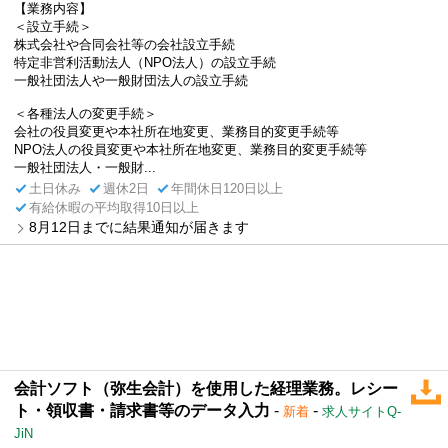
【業務内容】
＜設立手続＞
株式会社や合同会社等の会社設立手続
特定非営利活動法人（NPO法人）の設立手続
一般社団法人や一般財団法人の設立手続
＜各種法人の変更手続＞
会社の役員変更や本社所在地変更、業務目的変更手続等
NPO法人の役員変更や本社所在地変更、業務目的変更手続等
一般社団法人・一般財...
土日休み
週休2日
年間休日120日以上
有給休暇の平均取得10日以上
8月12日までに結果通知が届きます
会計ソフト（弥生会計）を使用した経理業務。レシー
ト・領収書・請求書等のデータ入力
-
-
新着
求人サイトQ-
JiN