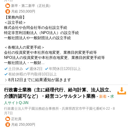
新卒・第二新卒（正社員）
月給 250,000円
【業務内容】
＜設立手続＞
株式会社や合同会社等の会社設立手続
特定非営利活動法人（NPO法人）の設立手続
一般社団法人や一般財団法人の設立手続
＜各種法人の変更手続＞
会社の役員変更や本社所在地変更、業務目的変更手続等
NPO法人の役員変更や本社所在地変更、業務目的変更手続等
一般社団法人・一般財...
土日休み
週休2日
年間休日120日以上
有給休暇の平均取得10日以上
8月12日までに結果通知が届きます
行政書士業務（主に経理代行、給与計算、法人設立、
介護許認可など）・経営コンサルタント業務
-
-
新着
求
人サイトQ-JiN
行政書士法人甲子園法務総合事務所 - 兵庫県西宮市甲子園七番町4-22 - 8
月7日
正社員
月給 250,000円