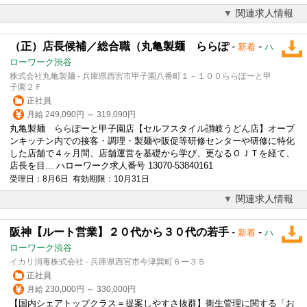
関連求人情報
（正）店長候補／総合職（丸亀製麺 ららぽ
-
-
新着
ハ
ローワーク渋谷
株式会社丸亀製麺 - 兵庫県西宮市甲子園八番町１－１００ららぽーと甲
子園２Ｆ
正社員
月給 249,090円 ～ 319,090円
丸亀製麺 ららぽーと甲子園店【セルフスタイル讃岐うどん店】オープ
ンキッチン内での接客・調理・製麺や販促等研修センターや研修に特化
した店舗で４ヶ月間、店舗運営を基礎から学び、更なるＯＪＴを経て、
店長を目... ハローワーク求人番号 13070-53840161
受理日：8月6日 有効期限：10月31日
関連求人情報
阪神【ルート営業】２０代から３０代の若手
-
-
新着
ハ
ローワーク渋谷
イカリ消毒株式会社 - 兵庫県西宮市今津巽町６ー３５
正社員
月給 230,000円 ～ 330,000円
【国内シェアトップクラス＝提案しやすさ抜群】衛生管理に関する「お