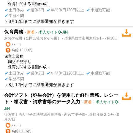
保育に関する書類作成...
土日休み
週休2日
年間休日120日以上
車通勤可能
学歴不問
8月12日までに結果通知が届きます
保育業務
-
-
新着
求人サイトQ-JiN
おおぞら園（合同会社おおぞら園） - 兵庫県西宮市川東町3-1 - 7月30日
パート
時給 1,300円
保育士業務
園児の見守り
保育に関する書類作成...
土日休み
週休2日
年間休日120日以上
車通勤可能
学歴不問
8月12日までに結果通知が届きます
会計ソフト（弥生会計）を使用した経理業務。レシー
ト・領収書・請求書等のデータ入力
-
-
新着
求人サイトQ-
JiN
行政書士法人甲子園法務総合事務所 - 西宮市甲子園七番町４番２２号 - 8
月07日
パート
時給1,116円