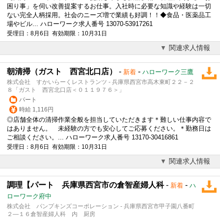
困り事」を伺い改善提案するお仕事。入社時に必要な知識や経験は一切
ない完全人柄採用。社会のニーズ増で業績も好調！！◆食品・医薬品工
場やビル... ハローワーク求人番号 13070-53917261
受理日：8月6日 有効期限：10月31日
関連求人情報
朝清掃（ガスト 西宮北口店）
-
-
新着
ハローワーク三鷹
株式会社 すかいらーくレストランツ - 兵庫県西宮市高木東町２２－２
８「ガスト 西宮北口店＜０１１９７６＞」
パート
時給 1,116円
◎店舗全体の清掃作業全般を担当していただきます＊難しい仕事内容で
はありません。 未経験の方でも安心してご応募ください。＊勤務日は
ご相談ください。... ハローワーク求人番号 13170-30416861
受理日：8月6日 有効期限：10月31日
関連求人情報
調理【パート 兵庫県西宮市の倉智産婦人科
-
-
新着
ハ
ローワーク府中
株式会社 パンプキンズコーポレーション - 兵庫県西宮市甲子園八番町
２―１６倉智産婦人科 内 厨房