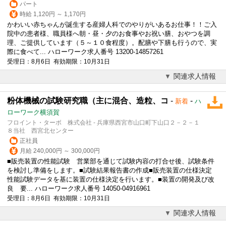
パート
時給 1,120円 ～ 1,170円
かわいい赤ちゃんが誕生する産婦人科でのやりがいあるお仕事！！ご入
院中の患者様、職員様へ朝・昼・夕のお食事やお祝い膳、おやつを調
理、ご提供しています（５～１０食程度）。配膳や下膳も行うので、実
際に食べて... ハローワーク求人番号 13200-14857261
受理日：8月6日 有効期限：10月31日
関連求人情報
粉体機械の試験研究職（主に混合、造粒、コ
-
-
新着
ハ
ローワーク横須賀
フロイント・ターボ 株式会社 - 兵庫県西宮市山口町下山口２－２－１
８当社 西宮北センター
正社員
月給 240,000円 ～ 300,000円
■販売装置の性能試験 営業部を通じて試験内容の打合せ後、試験条件
を検討し準備をします。■試験結果報告書の作成■販売装置の仕様決定
性能試験データを基に装置の仕様決定を行います。■装置の開発及び改
良 要... ハローワーク求人番号 14050-04916961
受理日：8月6日 有効期限：10月31日
関連求人情報