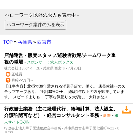
ハローワーク以外の求人も表示中 -
TOP
»
兵庫県
»
西宮市
店舗運営・販売スタッフ/経験者歓迎/チームワーク重
視の職場
-
スポンサー：求人ボックス
株式会社ミルフィーユ - 兵庫県 西宮市 - 7月28日
正社員
月給22万円～
【仕事内容】北摂で39年愛される洋菓子店で、働く。 店長候補へのス
テップアップあり。 社割30%OFF。 経験1年以上の方を歓迎していま
す。 スピードよりも、 丁寧な気配りを大切に。 大好きなス...
行政書士業務（主に経理代行、給与計算、法人設立、
介護許認可など）・経営コンサルタント業務
-
-
新着
求
人サイトQ-JiN
行政書士法人甲子園法務総合事務所 - 兵庫県西宮市甲子園七番町4-22 - 8
月7日