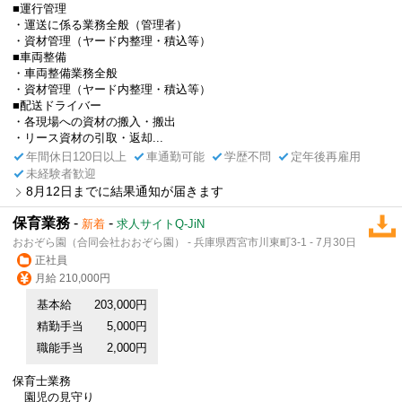
■運行管理
・運送に係る業務全般（管理者）
・資材管理（ヤード内整理・積込等）
■車両整備
・車両整備業務全般
・資材管理（ヤード内整理・積込等）
■配送ドライバー
・各現場への資材の搬入・搬出
・リース資材の引取・返却...
年間休日120日以上
車通勤可能
学歴不問
定年後再雇用
未経験者歓迎
8月12日までに結果通知が届きます
保育業務
-
-
新着
求人サイトQ-JiN
おおぞら園（合同会社おおぞら園） - 兵庫県西宮市川東町3-1 - 7月30日
正社員
月給 210,000円
基本給
203,000円
精勤手当
5,000円
職能手当
2,000円
保育士業務
園児の見守り