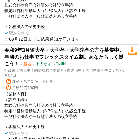
株式会社や合同会社等の会社設立手続
特定非営利活動法人（NPO法人）の設立手続
一般社団法人や一般財団法人の設立手続
＜各種法人の変更手続
駅からすぐ
08月12日までに結果通知が届きます
令和9年3月短大卒・大学卒・大学院卒の方を募集中。
事務のお仕事でフレックスタイム制。あなたらしく働
こう！
-
-
新着
求人サイトQ-JiN
行政書士法人甲子園法務総合事務所 - 西宮市甲子園七番町４番２２号 - 8
月07日
新卒・第二新卒（正社員）
月給21万600円
【業務内容】
＜設立手続＞
株式会社や合同会社等の会社設立手続
特定非営利活動法人（NPO法人）の設立手続
一般社団法人や一般財団法人の設立手続
＜各種法人の変更手続
駅からすぐ