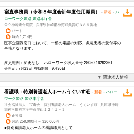
宿直事務員（令和８年度会計年度任用職員）
-
-
新着
ハ
ローワーク姫路 姫路本庁舎
公立神崎総合病院 - 兵庫県神崎郡神河町粟賀町３８５番地
パート
時給 1,714円
医事企画課窓口において、一部の電話の対応、救急患者の受付等の
事務となります。
変更範囲：変更なし... ハローワーク求人番号 28050-16292361
受理日：7月23日 有効期限：9月30日
関連求人情報
看護職：特別養護老人ホームうぐいす荘
-
-
新着
ハロー
ワーク姫路 姫路本庁舎
社会福祉法人 宝寿会 特別養護老人ホーム うぐいす荘 - 兵庫県神崎
郡神河町福本字中茶屋山１２４１－３
正社員
月給 258,000円 ～ 320,000円
●特別養護老人ホームの看護職員として