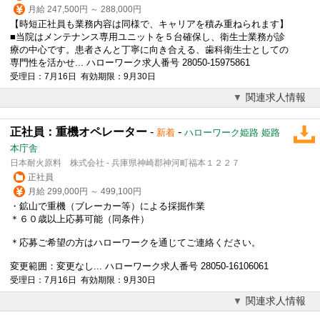
月給 247,500円 ～ 288,000円
【時短正社員も業務内容は同様で、キャリアを積み重ねられます】
■当院はメンテナンス専用ユニットを５台確保し、衛生士業務が診
療の中心です。患者さんと丁寧に向き合える、歯科衛生士としての
専門性を活かせ... ハローワーク求人番号 28050-15975861
受理日：7月16日 有効期限：9月30日
関連求人情報
正社員：重機オペレーター
-
-
新着
ハローワーク姫路 姫路
本庁舎
日本耐火原料 株式会社 - 兵庫県神崎郡神河町福本１２２７
正社員
月給 299,000円 ～ 499,100円
・鉱山で重機（ブレーカー等）による採掘作業
＊６０歳以上応募可能（同条件）
＊応募ご希望の方はハローワークを通じてご連絡ください。
変更範囲：変更なし... ハローワーク求人番号 28050-16106061
受理日：7月16日 有効期限：9月30日
関連求人情報