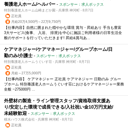
養護老人ホーム/ヘルパー
-
スポンサー：求人ボックス
特別養護老人ホーム山崎まどか園 - 兵庫県 神河町 - 8月7日
正社員
月給20万4,500円～22万9,750円
【仕事内容】自然に囲まれた穏やかな環境 賞与・昇給あり 手当も豊富
3大サービス(食事、 入浴、 排泄)を中心に施設ご利用者様の日常生活全
般のサポートを行っていただきます! 昇給&賞与あ...
ケアマネジャー/ケアマネージャー/グループホーム/日
勤のみ/介護士
-
スポンサー：求人ボックス
特別養護老人ホームうぐいす荘 - 兵庫県 神河町 - 8月7日
正社員
月給～27万5,000円
【仕事内容】 ケアマネジャー 正社員 ケアマネジャー 日勤のみ グルー
プホーム 特別養護老人ホームうぐいす荘におけるケアマネージャー業務
全般 ~275000円 ...
外壁材の製造・ライン管理スタッフ/資格取得支援あ
り/安定した環境で成長できる/入社祝い金10万円支給/
未経験歓迎
-
スポンサー：求人ボックス
積水ハウス株式会社 - 兵庫県 神河町 - 8月7日
正社員