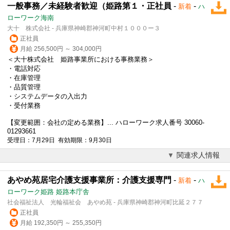
一般事務／未経験者歓迎（姫路第１・正社員
-
-
新着
ハ
ローワーク海南
大十 株式会社 - 兵庫県神崎郡神河町中村１０００ー３
正社員
月給 256,500円 ～ 304,000円
＜大十株式会社 姫路事業所における事務業務＞
・電話対応
・在庫管理
・品質管理
・システムデータの入出力
・受付業務
【変更範囲：会社の定める業務】... ハローワーク求人番号 30060-
01293661
受理日：7月29日 有効期限：9月30日
関連求人情報
あやめ苑居宅介護支援事業所：介護支援専門
-
-
新着
ハ
ローワーク姫路 姫路本庁舎
社会福祉法人 光輪福祉会 あやめ苑 - 兵庫県神崎郡神河町比延２７７
正社員
月給 192,350円 ～ 255,350円