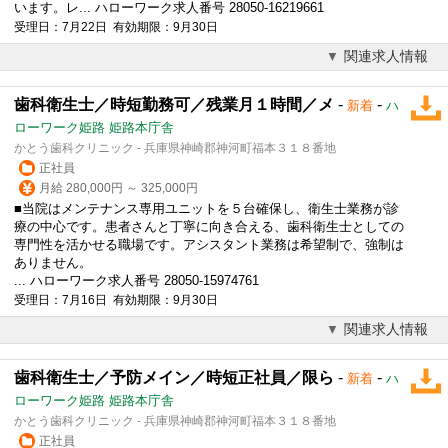
います。レ... ハローワーク求人番号 28050-16219661
受理日：7月22日 有効期限：9月30日
関連求人情報
歯科衛生士／時短勤務可／残業月１時間／メ
-
-
新着
ハ
ローワーク姫路 姫路本庁舎
かとう歯科クリニック - 兵庫県神崎郡神河町福本３１８番地
正社員
月給 280,000円 ～ 325,000円
■当院はメンテナンス専用ユニットを５台確保し、衛生士業務が診
療の中心です。患者さんと丁寧に向き合える、歯科衛生士としての
専門性を活かせる職場です。アシスタント業務は希望制で、強制は
ありません。
... ハローワーク求人番号 28050-15974761
受理日：7月16日 有効期限：9月30日
関連求人情報
歯科衛生士／予防メイン／時短正社員／限ら
-
-
新着
ハ
ローワーク姫路 姫路本庁舎
かとう歯科クリニック - 兵庫県神崎郡神河町福本３１８番地
正社員