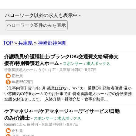
ハローワーク以外の求人も表示中 -
TOP
»
兵庫県
»
神崎郡神河町
介護職員/介護福祉士/ブランクOK/交通費支給/研修支
援有/特別養護老人ホーム
-
スポンサー：求人ボックス
特別養護老人ホーム うぐいす荘 - 兵庫県 神河町 - 8月7日
正社員
年収350万円
【仕事内容】賞与4ヶ月 残業ほぼなし マイカー通勤OK 経験者優遇 温か
い雰囲気の特養ホームでのお仕事です 特別養護老人ホームでの介護業務
全般をお任せします。 入浴介助・排泄介助・食事介助等...
ケアマネジャー/ケアマネージャー/デイサービス/日勤
のみ/介護士
-
スポンサー：求人ボックス
Resortによん in 神河 - 兵庫県 神河町 - 8月7日
正社員