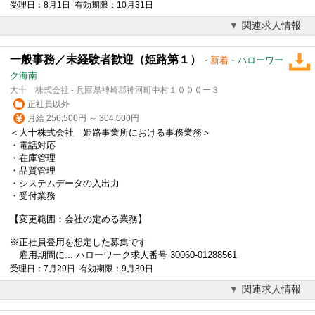
受理日：8月1日 有効期限：10月31日
関連求人情報
一般事務／未経験者歓迎（姫路第１）
-
-
新着
ハローワー
ク海南
大十 株式会社 - 兵庫県神崎郡神河町中村１０００ー３
正社員以外
月給 256,500円 ～ 304,000円
＜大十株式会社 姫路事業所における事務業務＞
・電話対応
・在庫管理
・品質管理
・システムデータの入出力
・受付業務
【変更範囲：会社の定める業務】
※正社員登用を想定した募集です
雇用期間に... ハローワーク求人番号 30060-01288561
受理日：7月29日 有効期限：9月30日
関連求人情報