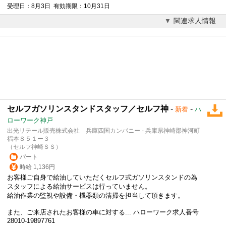
受理日：8月3日 有効期限：10月31日
関連求人情報
セルフガソリンスタンドスタッフ／セルフ神
-
-
新着
ハ
ローワーク神戸
出光リテール販売株式会社 兵庫四国カンパニー - 兵庫県神崎郡神河町
福本８５１ー３
（セルフ神崎ＳＳ）
パート
時給 1,136円
お客様ご自身で給油していただくセルフ式ガソリンスタンドの為
スタッフによる給油サービスは行っていません。
給油作業の監視や設備・機器類の清掃を担当して頂きます。
また、ご来店されたお客様の車に対する... ハローワーク求人番号
28010-19897761