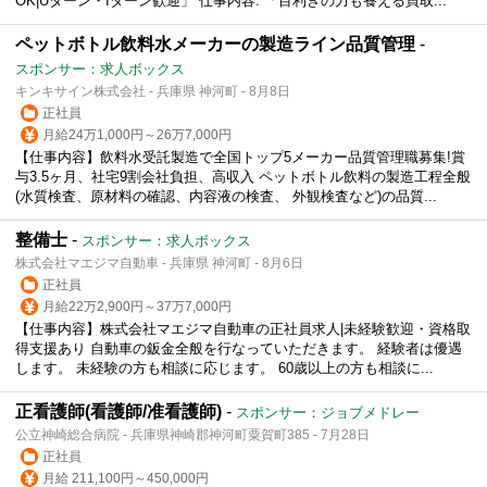
OK|Uターン・Iターン歓迎」 仕事内容: 「目利きの力も養える買取...
ペットボトル飲料水メーカーの製造ライン品質管理
-
スポンサー：求人ボックス
キンキサイン株式会社 - 兵庫県 神河町 - 8月8日
正社員
月給24万1,000円～26万7,000円
【仕事内容】飲料水受託製造で全国トップ5メーカー品質管理職募集!賞
与3.5ヶ月、社宅9割会社負担、高収入 ペットボトル飲料の製造工程全般
(水質検査、原材料の確認、内容液の検査、 外観検査など)の品質...
整備士
-
スポンサー：求人ボックス
株式会社マエジマ自動車 - 兵庫県 神河町 - 8月6日
正社員
月給22万2,900円～37万7,000円
【仕事内容】株式会社マエジマ自動車の正社員求人|未経験歓迎・資格取
得支援あり 自動車の鈑金全般を行なっていただきます。 経験者は優遇
します。 未経験の方も相談に応じます。 60歳以上の方も相談に...
正看護師(看護師/准看護師)
-
スポンサー：ジョブメドレー
公立神崎総合病院 - 兵庫県神崎郡神河町粟賀町385 - 7月28日
正社員
月給 211,100円～450,000円