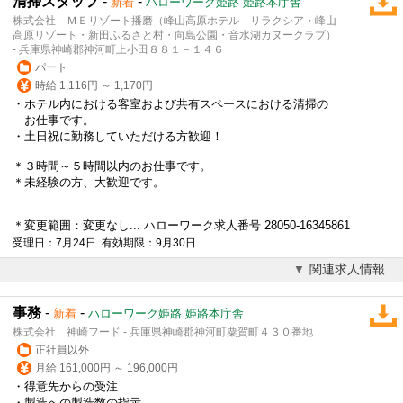
清掃スタッフ
-
-
新着
ハローワーク姫路 姫路本庁舎
株式会社 ＭＥリゾート播磨（峰山高原ホテル リラクシア・峰山
高原リゾート・新田ふるさと村・向島公園・音水湖カヌークラブ）
- 兵庫県神崎郡神河町上小田８８１－１４６
パート
時給 1,116円 ～ 1,170円
・ホテル内における客室および共有スペースにおける清掃の
お仕事です。
・土日祝に勤務していただける方歓迎！
＊３時間～５時間以内のお仕事です。
＊未経験の方、大歓迎です。
＊変更範囲：変更なし... ハローワーク求人番号 28050-16345861
受理日：7月24日 有効期限：9月30日
関連求人情報
事務
-
-
新着
ハローワーク姫路 姫路本庁舎
株式会社 神崎フード - 兵庫県神崎郡神河町粟賀町４３０番地
正社員以外
月給 161,000円 ～ 196,000円
・得意先からの受注
・製造への製造数の指示