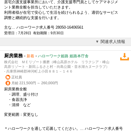
居宅介護支援事業所において、介護支援専門員としてケアマネジメ
ント業務全般を担当していただきます。
利用者様が在宅で安心して生活を続けられるよう、適切なサービス
調整と継続的な支援を行います。
主な... ハローワーク求人番号 28050-16406561
受理日：7月28日 有効期限：9月30日
関連求人情報
厨房業務
-
-
新着
ハローワーク姫路 姫路本庁舎
株式会社 ＭＥリゾート播磨（峰山高原ホテル リラクシア・峰山
高原リゾート・新田ふるさと村・向島公園・音水湖カヌークラブ）
- 兵庫県神崎郡神河町上小田８８１－１４６
正社員
月給 221,500円 ～ 260,000円
厨房業務全般
・調理、盛り付け
・食器洗浄
・清掃 など
変更範囲：変更なし
＊ハローワークを通して応募してください。... ハローワーク求人番号