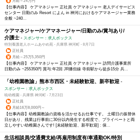
月給～24万円
【仕事内容】 ケアマネジャー 正社員 ケアマネジャー 老人デイサービス
センター 日勤のみ Resort によん in 神河におけるケアマネージャー業務
全般 ~240...
ケアマネジャー/ケアマネージャー/日勤のみ/賞与あり/
介護士
-
スポンサー：求人ボックス
特別養護老人ホームあやめ苑 - 兵庫県 神河町 - 8月7日
正社員
月給～25万5,350円
【仕事内容】 ケアマネジャー 正社員 ケアマネジャー 訪問介護事業所
日勤のみ ~255350円 賞与:年2回 JR播但線 寺前駅から徒歩15分 兵...
「幼稚園教諭」熊本市西区・未経験歓迎、新卒歓迎
-
スポンサー：求人ボックス
暁幼稚園 - 兵庫県 神河町 - 7月23日
正社員
月給16万8,000円～
【仕事内容】幼稚園教諭の資格を活かせるお仕事です。 土曜日の振替休
日があり、残業は行事前に30分以内発生する程度で、プライベートと両
立しやすい幼稚園さんです! [未経験歓迎、新卒歓迎] : 保...
生活相談員/交通費支給/再雇用制度有/車通勤OK/特別