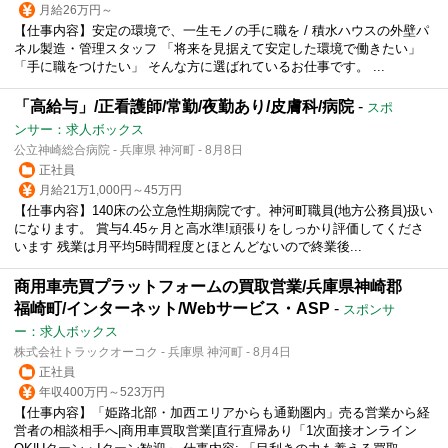
月給26万円～
【仕事内容】安定の環境で、一生モノの手に職を / 積水ハウスの外壁パ
ネル製造・管理スタッフ 「将来を見据えて安定した環境で働きたい」
「手に職をつけたい」 そんな方に選ばれているお仕事です。 ...
「高給与」/正看護師/常勤/夜勤あり/皮膚科/病院
-
スポ
ンサー：求人ボックス
公立神崎総合病院 - 兵庫県 神河町 - 8月8日
正社員
月給21万1,000円～45万円
【仕事内容】140床の公立急性期病院です。神河町職員(地方公務員)扱い
になります。 賞与4.45ヶ月と高水準!頑張りをしっかり評価してくださ
います 残業は月平均5時間程度とほとんどないので終業後...
商用車売買プラットフォームの買取営業/兵庫県神崎郡
福崎町/インターネット/Webサービス・ASP
-
スポンサ
ー：求人ボックス
株式会社トラックオーコク - 兵庫県 神河町 - 8月4日
正社員
年収400万円～523万円
【仕事内容】「姫路北部・加西エリアからも通勤圏内」売る営業から経
営者の相談相手へ|商用車買取営業|直行直帰あり「1次面接オンライン