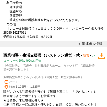
利用者様の
・健康管理
・医療対応
・服薬管理
・通院介助等の看護業務全般を行っていただきます。
その他
オンコール対応必須（１日１，０００円）当... ハローワーク求人番号
28050-16217061
受理日：7月22日 有効期限：9月30日
関連求人情報
職業指導・生活支援員（レストラン運営・就
-
-
新着
ハ
ローワーク姫路 姫路本庁舎
社会福祉法人 宝寿会 特別養護老人ホーム うぐいす荘 - 兵庫県神崎
郡神河町中村１６１
多機能型事業所かみかわ倶楽部（就労Ａ型・Ｂ型支援事業所）
パート
時給 1,125円 ～ 1,325円
障がいのある利用者様が安心して毎日を過ごし、「できること」を
増やせるようサポートするお仕事です。
★無資格、未経験者応募可★
〇利用者様と一緒に調理や盛り付け、配膳、接客、洗い物などを行