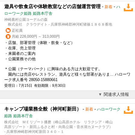
遊具や飲食店や体験教室などの店舗運営管理
-
-
新着
ハ
ローワーク姫路 姫路本庁舎
神崎農村公園ヨーデルの森
株式会社 クラウデイト - 兵庫県神崎郡神河町猪篠１８６８番地
正社員
月給 226,000円 ～ 313,000円
・店舗、部署管理（体験・飲食・など）
・在庫、売上管理
・来園者のご案内
・公園業務その他
＊公園（テーマパーク）に興味のある方は大歓迎です。
園内には売店やレストラン、遊具など様々な部署がありま... ハローワ
ーク求人番号 28050-15880661
受理日：7月15日 有効期限：9月30日
関連求人情報
キャンプ場業務全般（神河町新田）
-
-
新着
ハローワーク
姫路 姫路本庁舎
株式会社 ＭＥリゾート播磨（峰山高原ホテル リラクシア・峰山
高原リゾート・新田ふるさと村・向島公園・音水湖カヌークラブ）
- 兵庫県神崎郡神河町新田３４０－１