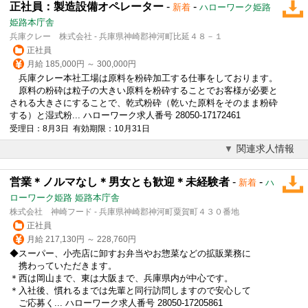
正社員：製造設備オペレーター
-
-
新着
ハローワーク姫路
姫路本庁舎
兵庫クレー 株式会社 - 兵庫県神崎郡神河町比延４８－１
正社員
月給 185,000円 ～ 300,000円
兵庫クレー本社工場は原料を粉砕加工する仕事をしております。
原料の粉砕は粒子の大きい原料を粉砕することでお客様が必要と
される大きさにすることで、乾式粉砕（乾いた原料をそのまま粉砕
する）と湿式粉... ハローワーク求人番号 28050-17172461
受理日：8月3日 有効期限：10月31日
関連求人情報
営業＊ノルマなし＊男女とも歓迎＊未経験者
-
-
新着
ハ
ローワーク姫路 姫路本庁舎
株式会社 神崎フード - 兵庫県神崎郡神河町粟賀町４３０番地
正社員
月給 217,130円 ～ 228,760円
◆スーパー、小売店に卸すお弁当やお惣菜などの拡販業務に
携わっていただきます。
＊西は岡山まで、東は大阪まで、兵庫県内が中心です。
＊入社後、慣れるまでは先輩と同行訪問しますので安心して
ご応募く... ハローワーク求人番号 28050-17205861