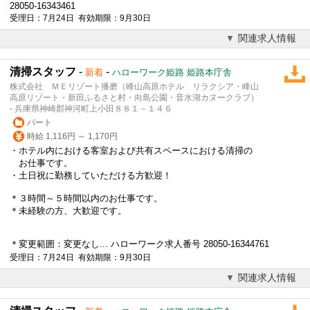
28050-16343461
受理日：7月24日 有効期限：9月30日
関連求人情報
清掃スタッフ
-
-
新着
ハローワーク姫路 姫路本庁舎
株式会社 ＭＥリゾート播磨（峰山高原ホテル リラクシア・峰山
高原リゾート・新田ふるさと村・向島公園・音水湖カヌークラブ）
- 兵庫県神崎郡神河町上小田８８１－１４６
パート
時給 1,116円 ～ 1,170円
・ホテル内における客室および共有スペースにおける清掃の
お仕事です。
・土日祝に勤務していただける方歓迎！
＊３時間～５時間以内のお仕事です。
＊未経験の方、大歓迎です。
＊変更範囲：変更なし... ハローワーク求人番号 28050-16344761
受理日：7月24日 有効期限：9月30日
関連求人情報