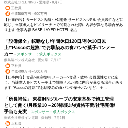
株式会社GREENING - 愛知県 - 8月7日
正社員
年収500万円～600万円
【仕事内容】サービス>店舗・FC開発 サービス>ホテル 会員属性などに
応じ、当該求人をビズリーチ上で閲覧された際に内容が異なる場合があ
ります 仕事内容 BASE LAYER HOTEL 名古...
「設備保全」転勤なし/年間休日120日/有休10日以
上/”Pascoの超熟”でお馴染みの食パンや菓子パンメー
カー
-
スポンサー：求人ボックス
敷島製パン株式会社 - 愛知県 - 7月1日
正社員
年収400万円～500万円
【仕事内容】食品>生産技術 メーカー>食品・飲料 会員属性などに応
じ、当該求人をビズリーチ上で閲覧された際に内容が異なる場合があり
ます ”Pascoの超熟”でお馴染みの食パンや菓子パンなど、全...
「所長補佐」 東横INNグループの安定基盤で施工管理
として働く/月残業10～20時間以内/資格不問/社宅完備/
手当も充実
-
スポンサー：求人ボックス
株式会社東横イン電建 - 愛知県 - 7月1日
正社員