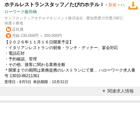
ホテルレストランスタッフ／たびのホテルｌ
-
-
新着
ハ
ローワーク飯田橋
サンフロンティアホテルマネジメント株式会社 - 愛知県豊川市豊川町仁
保通５番地
正社員
月給 230,000円 ～ 350,000円
【２０２６年１１月１６日開業予定】
・イタリアンレストランの朝食・ランチ・ディナー、宴会対応
・電話応対
・予約確認、管理
・その他、接客に関わる業務全般
＊開業までの期間は業務提携のレストランにて業... ハローワーク求人番
号 13010-86211361
受理日：8月5日 有効期限：10月31日
関連求人情報