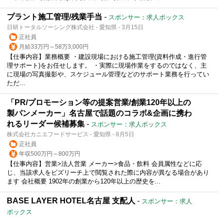
プラント施工管理/残業手当
-
スポンサー：求人ボックス
日研トータルソーシング株式会社 - 愛知県 - 3月15日
正社員
月給33万円～58万3,000円
【仕事内容】業務概要 ・建設現場における施工管理(資料作成・進行管
理サポート)をお任せします。 ・実際に現場作業をするのではなく、主
に現場の写真撮影や、スケジュール管理などのサポート業務を行ってい
ただ...
「PR/プロモーション等の提案営業/創業120年以上の
製パンメーカー」名古屋で話題のコラボ&企画に携わ
れるリーダー候補募集
-
スポンサー：求人ボックス
株式会社カニエフードサービス - 愛知県 - 8月5日
正社員
年収500万円～800万円
【仕事内容】営業>法人営業 メーカー>食品・飲料 会員属性などに応
じ、当該求人をビズリーチ上で閲覧された際に内容が異なる場合があり
ます 会社概要 1902年の創業から120年以上の歴史を...
BASE LAYER HOTEL名古屋 支配人
-
スポンサー：求人
ボックス