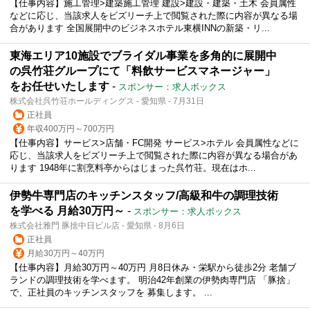
【仕事内容】施工管理>建築施工管理 建設>建設・建築・土木 会員属性
などに応じ、当該求人をビズリーチ上で閲覧された際に内容が異なる場
合があります 全国展開中のビジネスホテル東横INNの新築・リ...
東海エリア10施設でブライダル事業を多角的に展開中
の呉竹荘グループにて「料飲サービスマネージャー」
をお任せいたします
-
スポンサー：求人ボックス
株式会社呉竹荘ホールディングス - 愛知県 - 7月31日
正社員
年収400万円～700万円
【仕事内容】サービス>店舗・FC開発 サービス>ホテル 会員属性などに
応じ、当該求人をビズリーチ上で閲覧された際に内容が異なる場合があ
ります 1948年に割烹料亭からはじまった呉竹荘。現在はホ...
伊勢牛専門店のキッチンスタッフ/高級和牛の調理技術
を学べる 月給30万円～
-
スポンサー：求人ボックス
株式会社雅門 豚捨中日ビル店 - 愛知県 - 8月6日
正社員
月給30万円～40万円
【仕事内容】月給30万円～40万円 月8日休み・栄駅から徒歩2分 老舗ブ
ランドの調理技術を学べます。 明治42年創業の伊勢肉専門店 「豚捨」
で、正社員のキッチンスタッフを 募集します。 ...