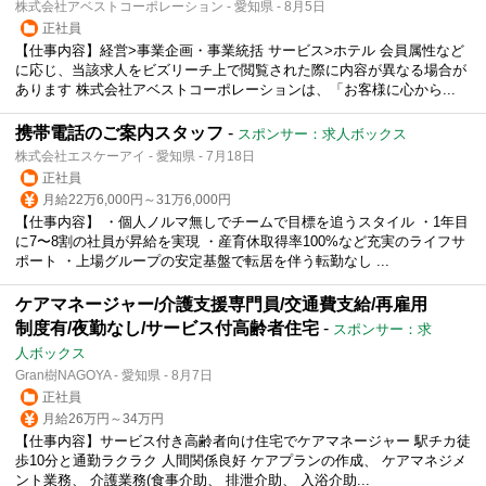
株式会社アベストコーポレーション - 愛知県 - 8月5日
正社員
【仕事内容】経営>事業企画・事業統括 サービス>ホテル 会員属性など
に応じ、当該求人をビズリーチ上で閲覧された際に内容が異なる場合が
あります 株式会社アベストコーポレーションは、「お客様に心から...
携帯電話のご案内スタッフ
-
スポンサー：求人ボックス
株式会社エスケーアイ - 愛知県 - 7月18日
正社員
月給22万6,000円～31万6,000円
【仕事内容】 ・個人ノルマ無しでチームで目標を追うスタイル ・1年目
に7〜8割の社員が昇給を実現 ・産育休取得率100%など充実のライフサ
ポート ・上場グループの安定基盤で転居を伴う転勤なし ...
ケアマネージャー/介護支援専門員/交通費支給/再雇用
制度有/夜勤なし/サービス付高齢者住宅
-
スポンサー：求
人ボックス
Gran樹NAGOYA - 愛知県 - 8月7日
正社員
月給26万円～34万円
【仕事内容】サービス付き高齢者向け住宅でケアマネージャー 駅チカ徒
歩10分と通勤ラクラク 人間関係良好 ケアプランの作成、 ケアマネジメ
ント業務、 介護業務(食事介助、 排泄介助、 入浴介助...