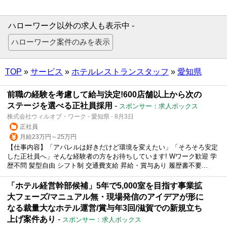
ハローワーク以外の求人も表示中 -
TOP
»
サービス
»
ホテルレストランスタッフ
»
愛知県
前職の経験を考慮して給与決定!600店舗以上から次の
ステージを選べる正社員採用
-
スポンサー：求人ボックス
株式会社ウィルオブ・ワーク - 愛知県 - 8月3日
正社員
月給23万円～25万円
【仕事内容】「アパレルは好きだけど環境を変えたい」「そろそろ安定
した正社員へ」そんな経験者の方をお待ちしています! Wワーク歓迎 学
歴不問 髪型自由 シフト制 交通費支給 昇給・賞与あり 履歴書不要...
「ホテル経営幹部候補」5年で5,000室を目指す事業拡
大フェーズ/マニュアル無・現場発信のアイデアが形に
なる裁量大なホテル運営/賞与年3回/滋賀での新規立ち
上げ案件あり
-
スポンサー：求人ボックス