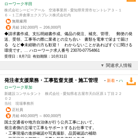
ローワーク半田
株式会社シーピーアール 空港事業所 - 愛知県常滑市セントレア３－１
６－１三井倉庫エクスプレス株式会社内
無期雇用
月給 192,000円 ～ 206,000円
◆請求書作成、支払明細書作成、備品の発注、補充、管理、 郵便の発
送、受領、工事等の際に業者との立ち合い 書類を電車で栄まで届け
る など◆未経験の方も歓迎！ わからないことがあればすぐに聞ける
環境です。... ハローワーク求人番号 23070-07754861
受理日：8月7日 有効期限：10月31日
関連求人情報
発注者支援業務・工事監督支援・施工管理
-
-
新着
ハ
ローワーク草加
新建設コンサルタント 株式会社 - 愛知県名古屋市天白区原１丁目２２
０２
当社 現場事務所
正社員
月給 460,000円 ～ 800,000円
国土交通省や地方自治体が行う公共工事において、
発注者側の立場で工事をサポートするお仕事です。
・工事現場の進捗確認や写真撮影、品質確認の補助