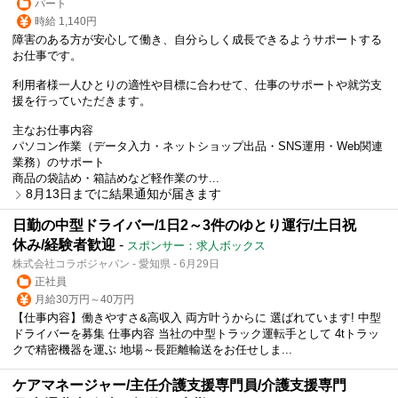
パート
時給 1,140円
障害のある方が安心して働き、自分らしく成長できるようサポートする
お仕事です。
利用者様一人ひとりの適性や目標に合わせて、仕事のサポートや就労支
援を行っていただきます。
主なお仕事内容
パソコン作業（データ入力・ネットショップ出品・SNS運用・Web関連
業務）のサポート
商品の袋詰め・箱詰めなど軽作業のサ...
8月13日までに結果通知が届きます
日勤の中型ドライバー/1日2～3件のゆとり運行/土日祝
休み/経験者歓迎
-
スポンサー：求人ボックス
株式会社コラボジャパン - 愛知県 - 6月29日
正社員
月給30万円～40万円
【仕事内容】働きやすさ&高収入 両方叶うからに 選ばれています! 中型
ドライバーを募集 仕事内容 当社の中型トラック運転手として 4tトラッ
クで精密機器を運ぶ 地場～長距離輸送をお任せしま...
ケアマネージャー/主任介護支援専門員/介護支援専門