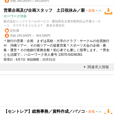
月給 280,000円～350,000円
営業企画及び企画スタッフ 土日祝休み／新
-
-
新着
ハ
ローワーク渋谷
株式会社トップトラベルサービス - 愛知県名古屋市昭和区山手通５―６
―１ ヤマテ５６１ビル２Ｆ 新名古屋支社
正社員
月給 245,040円 ～ 364,580円
＊旅行の営業・企画 まずは高校・大学のクラブ・サークルの合宿旅行
や 沖縄ツアー、その他ツアーの提案営業＊スポーツ大会の企画・募
集・運営＊その他旅行業務全般＊初心者でも優しく指導します。＊男女
とも活躍で... ハローワーク求人番号 13070-54246361
受理日：8月7日 有効期限：10月31日
関連求人情報
【セントレア】総務事務／資料作成／パソコ
-
-
新着
ハ