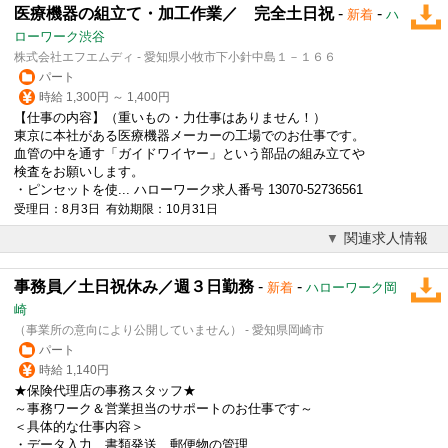
医療機器の組立て・加工作業／ 完全土日祝
-
-
新着
ハ
ローワーク渋谷
株式会社エフエムディ - 愛知県小牧市下小針中島１－１６６
パート
時給 1,300円 ～ 1,400円
【仕事の内容】（重いもの・力仕事はありません！）
東京に本社がある医療機器メーカーの工場でのお仕事です。
血管の中を通す「ガイドワイヤー」という部品の組み立てや
検査をお願いします。
・ピンセットを使... ハローワーク求人番号 13070-52736561
受理日：8月3日 有効期限：10月31日
関連求人情報
事務員／土日祝休み／週３日勤務
-
-
新着
ハローワーク岡
崎
（事業所の意向により公開していません） - 愛知県岡崎市
パート
時給 1,140円
★保険代理店の事務スタッフ★
～事務ワーク＆営業担当のサポートのお仕事です～
＜具体的な仕事内容＞
・データ入力、書類発送、郵便物の管理