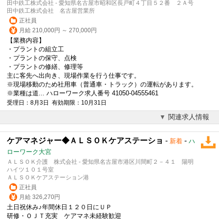
田中鉄工株式会社 - 愛知県名古屋市昭和区長戸町４丁目５２番 ２Ａ号
田中鉄工株式会社 名古屋営業所
正社員
月給 210,000円 ～ 270,000円
【業務内容】
・プラントの組立工
・プラントの保守、点検
・プラントの修繕、修理等
主に客先へ出向き、現場作業を行う仕事です。
※現場移動のため社用車（普通車・トラック）の運転があります。
※業種は道... ハローワーク求人番号 41050-04555461
受理日：8月3日 有効期限：10月31日
関連求人情報
ケアマネジャー◆ＡＬＳＯＫケアステーショ
-
-
新着
ハ
ローワーク大宮
ＡＬＳＯＫ介護 株式会社 - 愛知県名古屋市港区川間町２－４１ 陽明
ハイツ１０１号室
ＡＬＳＯＫケアステーション港
正社員
月給 326,270円
土日祝休み
♪年間休日１２０日にＵＰ
研修・ＯＪＴ充実 ケアマネ未経験歓迎