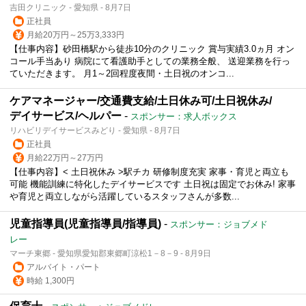
吉田クリニック - 愛知県 - 8月7日
正社員
月給20万円～25万3,333円
【仕事内容】砂田橋駅から徒歩10分のクリニック 賞与実績3.0ヵ月 オン
コール手当あり 病院にて看護助手としての業務全般、 送迎業務を行っ
ていただきます。 月1～2回程度夜間・土日祝のオンコ...
ケアマネージャー/交通費支給/土日休み可/土日祝休み/
デイサービス/ヘルパー
-
スポンサー：求人ボックス
リハビリデイサービスみどり - 愛知県 - 8月7日
正社員
月給22万円～27万円
【仕事内容】< 土日祝休み >駅チカ 研修制度充実 家事・育児と両立も
可能 機能訓練に特化したデイサービスです 土日祝は固定でお休み! 家事
や育児と両立しながら活躍しているスタッフさんが多数...
児童指導員(児童指導員/指導員)
-
スポンサー：ジョブメド
レー
マーチ東郷 - 愛知県愛知郡東郷町涼松1－8－9 - 8月9日
アルバイト・パート
時給 1,300円