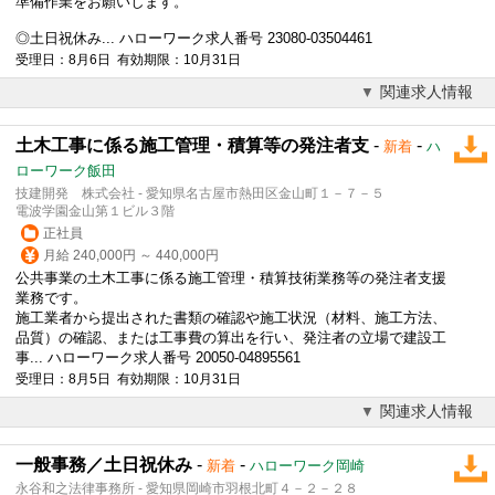
準備作業をお願いします。
◎
土日祝休み
... ハローワーク求人番号 23080-03504461
受理日：8月6日 有効期限：10月31日
関連求人情報
土木工事に係る施工管理・積算等の発注者支
-
-
新着
ハ
ローワーク飯田
技建開発 株式会社 - 愛知県名古屋市熱田区金山町１－７－５
電波学園金山第１ビル３階
正社員
月給 240,000円 ～ 440,000円
公共事業の土木工事に係る施工管理・積算技術業務等の発注者支援
業務です。
施工業者から提出された書類の確認や施工状況（材料、施工方法、
品質）の確認、または工事費の算出を行い、発注者の立場で建設工
事... ハローワーク求人番号 20050-04895561
受理日：8月5日 有効期限：10月31日
関連求人情報
一般事務／土日祝休み
-
-
新着
ハローワーク岡崎
永谷和之法律事務所 - 愛知県岡崎市羽根北町４－２－２８