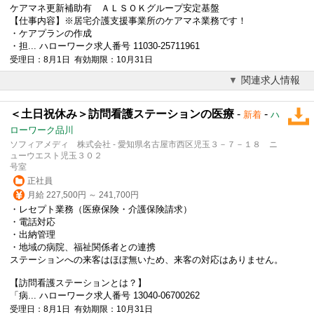
ケアマネ更新補助有 ＡＬＳＯＫグループ安定基盤
【仕事内容】※居宅介護支援事業所のケアマネ業務です！
・ケアプランの作成
・担... ハローワーク求人番号 11030-25711961
受理日：8月1日 有効期限：10月31日
関連求人情報
＜土日祝休み＞訪問看護ステーションの医療
-
-
新着
ハ
ローワーク品川
ソフィアメディ 株式会社 - 愛知県名古屋市西区児玉３－７－１８ ニ
ューウエスト児玉３０２
号室
正社員
月給 227,500円 ～ 241,700円
・レセプト業務（医療保険・介護保険請求）
・電話対応
・出納管理
・地域の病院、福祉関係者との連携
ステーションへの来客はほぼ無いため、来客の対応はありません。
【訪問看護ステーションとは？】
「病... ハローワーク求人番号 13040-06700262
受理日：8月1日 有効期限：10月31日