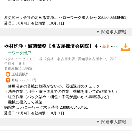
変更範囲：会社の定める業務... ハローワーク求人番号 23050-08839461
受理日：8月4日 有効期限：10月31日
関連求人情報
器材洗浄・滅菌業務【名古屋掖済会病院】４
-
-
新着
ハ
ローワーク瀬戸
ワタキューセイモア 株式会社 名古屋支店 - 愛知県名古屋市中川区松
年町４－６６
名古屋掖済会病院
正社員以外
月給 229,500円
・使用済みの器械に故障がないか、器械返却のチェック
・洗浄作業（用手・洗浄道具での作業、機械を用いての作業あり）
・組立作業（パック詰め・梱包・不備が無いかの再確認など）
・機械に投入して滅菌
病院内... ハローワーク求人番号 23080-03468461
受理日：8月4日 有効期限：10月31日
関連求人情報