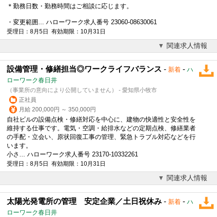
＊勤務日数・勤務時間はご相談に応じます。
・変更範囲... ハローワーク求人番号 23060-08630061
受理日：8月5日 有効期限：10月31日
関連求人情報
設備管理・修繕担当◎ワークライフバランス
-
-
新着
ハ
ローワーク春日井
（事業所の意向により公開していません） - 愛知県小牧市
正社員
月給 200,000円 ～ 350,000円
自社ビルの設備点検・修繕対応を中心に、建物の快適性と安全性を
維持する仕事です。電気・空調・給排水などの定期点検、修繕業者
の手配・立会い、原状回復工事の管理、緊急トラブル対応などを行
います。
小さ... ハローワーク求人番号 23170-10332261
受理日：8月5日 有効期限：10月31日
関連求人情報
太陽光発電所の管理 安定企業／土日祝休み
-
-
新着
ハ
ローワーク春日井