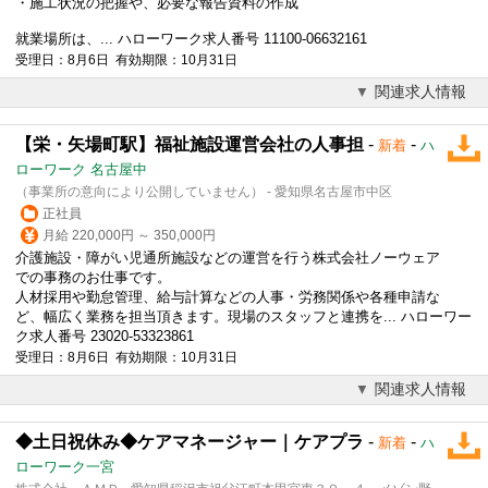
・施工状況の把握や、必要な報告資料の作成
就業場所は、... ハローワーク求人番号 11100-06632161
受理日：8月6日 有効期限：10月31日
関連求人情報
【栄・矢場町駅】福祉施設運営会社の人事担
-
-
新着
ハ
ローワーク 名古屋中
（事業所の意向により公開していません） - 愛知県名古屋市中区
正社員
月給 220,000円 ～ 350,000円
介護施設・障がい児通所施設などの運営を行う株式会社ノーウェア
での事務のお仕事です。
人材採用や勤怠管理、給与計算などの人事・労務関係や各種申請な
ど、幅広く業務を担当頂きます。現場のスタッフと連携を... ハローワー
ク求人番号 23020-53323861
受理日：8月6日 有効期限：10月31日
関連求人情報
◆土日祝休み◆ケアマネージャー｜ケアプラ
-
-
新着
ハ
ローワーク一宮