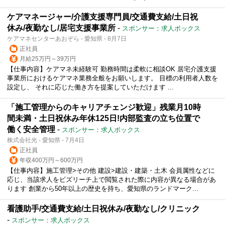
ケアマネージャー/介護支援専門員/交通費支給/土日祝
休み/夜勤なし/居宅支援事業所
-
スポンサー：求人ボックス
ケアマネセンターあおぞら - 愛知県 - 8月7日
正社員
月給25万円～39万円
【仕事内容】ケアマネ未経験可 勤務時間は柔軟に相談OK 居宅介護支援
事業所におけるケアマネ業務全般をお願いします。 目標の利用者人数を
設定し、 それに応じた働き方を提案していただけます ...
「施工管理からのキャリアチェンジ歓迎」残業月10時
間未満・土日祝休み年休125日!内部監査の立ち位置で
働く安全管理
-
スポンサー：求人ボックス
株式会社光 - 愛知県 - 7月4日
正社員
年収400万円～600万円
【仕事内容】施工管理>その他 建設>建設・建築・土木 会員属性などに
応じ、当該求人をビズリーチ上で閲覧された際に内容が異なる場合があ
ります 創業から50年以上の歴史を持ち、愛知県のランドマーク...
看護助手/交通費支給/土日祝休み/夜勤なし/クリニック
-
スポンサー：求人ボックス