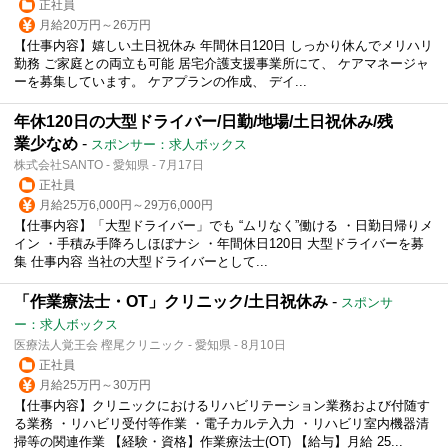
正社員
月給20万円～26万円
【仕事内容】嬉しい土日祝休み 年間休日120日 しっかり休んでメリハリ
勤務 ご家庭との両立も可能 居宅介護支援事業所にて、 ケアマネージャ
ーを募集しています。 ケアプランの作成、 デイ...
年休120日の大型ドライバー/日勤/地場/土日祝休み/残
業少なめ
-
スポンサー：求人ボックス
株式会社SANTO - 愛知県 - 7月17日
正社員
月給25万6,000円～29万6,000円
【仕事内容】「大型ドライバー」でも “ムリなく”働ける ・日勤日帰りメ
イン ・手積み手降ろしほぼナシ ・年間休日120日 大型ドライバーを募
集 仕事内容 当社の大型ドライバーとして...
「作業療法士・OT」クリニック/土日祝休み
-
スポンサ
ー：求人ボックス
医療法人覚王会 樫尾クリニック - 愛知県 - 8月10日
正社員
月給25万円～30万円
【仕事内容】クリニックにおけるリハビリテーション業務および付随す
る業務 ・リハビリ受付等作業 ・電子カルテ入力 ・リハビリ室内機器清
掃等の関連作業 【経験・資格】作業療法士(OT) 【給与】月給 25...