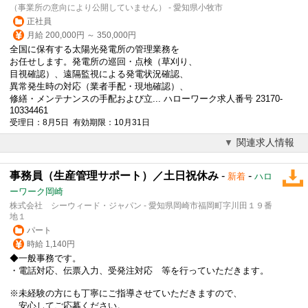
（事業所の意向により公開していません） - 愛知県小牧市
正社員
月給 200,000円 ～ 350,000円
全国に保有する太陽光発電所の管理業務を
お任せします。発電所の巡回・点検（草刈り、
目視確認）、遠隔監視による発電状況確認、
異常発生時の対応（業者手配・現地確認）、
修繕・メンテナンスの手配および立... ハローワーク求人番号 23170-
10334461
受理日：8月5日 有効期限：10月31日
関連求人情報
事務員（生産管理サポート）／土日祝休み
-
-
新着
ハロ
ーワーク岡崎
株式会社 シーウィード・ジャパン - 愛知県岡崎市福岡町字川田１９番
地１
パート
時給 1,140円
◆一般事務です。
・電話対応、伝票入力、受発注対応 等を行っていただきます。
※未経験の方にも丁寧にご指導させていただきますので、
安心してご応募ください。