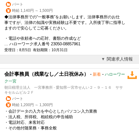
パート
時給 1,140円 ～ 1,500円
◆法律事務所での“一般事務”をお願いします。法律事務所のお仕
事ですが、法律の知識や実務経験は不要です。入所後丁寧に指導し
ますので安心してご応募ください。
・電話や依頼者への応対、書類の作成など
... ハローワーク求人番号 23050-08857961
受理日：8月5日 有効期限：10月31日
関連求人情報
会計事務員（残業なし／土日祝休み）
-
-
新着
ハローワー
ク一宮
朝日税理士法人 一宮事務所 - 愛知県一宮市せんい２－９－１６ ササ
キセルムビル２Ｆ
パート
時給 1,200円 ～ 1,300円
・会計データの入力を中心としたパソコン入力業務
・法人税、所得税、相続税の申告補助
・電話対応、来客対応
・その他付随業務・事務全般