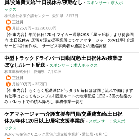
員/交通費支給/土日祝休み/夜勤なし
-
スポンサー：求人ボ
ックス
株式会社名東介護センター - 愛知県 - 8月7日
正社員
月給25万円～32万6,000円
【仕事内容】年間休日120日 マイカー通勤OK&「星ヶ丘駅」より徒歩圏
内 土日祝休み 居宅介護支援事業所にてケアマネージャーのお仕事! 介護
サービス計画作成、 サービス事業者や施設との連絡調整...
中型トラックドライバー/日勤固定/土日祝休み/残業ほ
ぼなし/ルート配送
-
スポンサー：求人ボックス
林運送株式会社 - 愛知県 - 7月31日
正社員
月給30万円～32万円
【仕事内容】もくもく配送派にピッタリ!/ 毎日ほぼ同じ流れで働けます
お仕事はとってもシンプル! 固定ルートの地場配送 1日2～3回の往復の
み パレットでの積み降ろし 事務作業一切な...
ケアマネージャー/介護支援専門員/交通費支給/土日祝
休み/年休120日以上/居宅支援事業所
-
スポンサー：求人ボ
ックス
あおぞら在宅クリニック居宅介護支援事業所 - 愛知県 - 8月7日