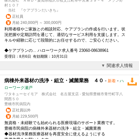
株式会社 ＡＭＤ - 愛知県稲沢市祖父江町本甲宮東３９－４ メゾン野
村１０７
当社 『ケアプランだいきち』
正社員
月給 240,000円 ～ 300,000円
利用者様やご家族との相談対応、ケアプランの作成を行います。状
況把握や定期訪問を通じて、適切なサービス利用を支援します。ス
キルや経験に応じて段階的にお任せするので、ご安心ください。
◆ケアプランの... ハローワーク求人番号 23060-08638961
受理日：8月6日 有効期限：10月31日
関連求人情報
病棟外来器材の洗浄・組立・滅菌業務 ４０
-
-
新着
ハ
ローワーク瀬戸
ワタキューセイモア 株式会社 名古屋支店 - 愛知県豊橋市青竹町字八
間西５０
豊橋市民病院内
正社員以外
月給 229,500円
無資格・未経験でも始められる医療現場のサポート業務です。
豊橋市民病院の病棟外来器材の洗浄・組立・滅菌業務
◆器材洗浄業務医療器材を再度安全に使えるようにする