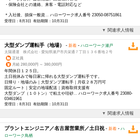
・保険会社との連絡、来客・電話対応など
＊入社後、損保一般資... ハローワーク求人番号 23050-08751861
受理日：8月3日 有効期限：10月31日
関連求人情報
大型ダンプ運転手（地場）
-
-
新着
ハローワーク瀬戸
太陽通運 株式会社 - 愛知県瀬戸市共栄通７丁目１３６番地２号
正社員
月給 280,000円 ～ 380,000円
年間休日１２５日。
土日祝休み
で毎日家に帰れる大型ダンプ運転手です。
日帰り・地場のみ｜大型ダンプ運転手｜月収２８万円可
固定ルート｜安定の地場配送｜資格取得支援有
大型ダンプ（１０トン）で粘土や珪砂... ハローワーク求人番号 23080-
03461961
受理日：8月3日 有効期限：10月31日
関連求人情報
プラントエンジニア／名古屋営業所／土日祝
-
-
新着
ハ
ローワーク鳥栖