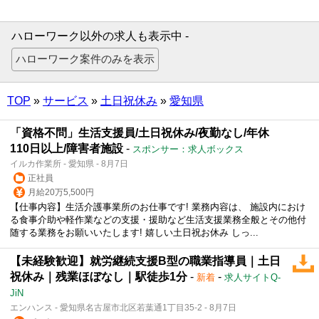
ハローワーク以外の求人も表示中 -
TOP
»
サービス
»
土日祝休み
»
愛知県
「資格不問」生活支援員/土日祝休み/夜勤なし/年休
110日以上/障害者施設
-
スポンサー：求人ボックス
イルカ作業所 - 愛知県 - 8月7日
正社員
月給20万5,500円
【仕事内容】生活介護事業所のお仕事です! 業務内容は、 施設内におけ
る食事介助や軽作業などの支援・援助など生活支援業務全般とその他付
随する業務をお願いいたします! 嬉しい土日祝お休み しっ...
【未経験歓迎】就労継続支援B型の職業指導員｜土日
祝休み｜残業ほぼなし｜駅徒歩1分
-
-
新着
求人サイトQ-
JiN
エンハンス - 愛知県名古屋市北区若葉通1丁目35-2 - 8月7日