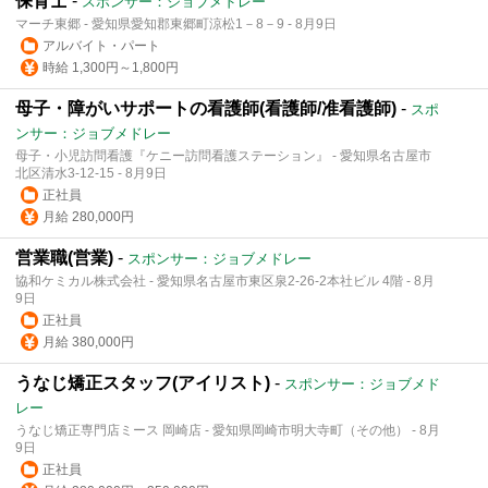
保育士
-
スポンサー：ジョブメドレー
マーチ東郷 - 愛知県愛知郡東郷町涼松1－8－9 - 8月9日
アルバイト・パート
時給 1,300円～1,800円
母子・障がいサポートの看護師(看護師/准看護師)
-
スポ
ンサー：ジョブメドレー
母子・小児訪問看護『ケニー訪問看護ステーション』 - 愛知県名古屋市
北区清水3-12-15 - 8月9日
正社員
月給 280,000円
営業職(営業)
-
スポンサー：ジョブメドレー
協和ケミカル株式会社 - 愛知県名古屋市東区泉2-26-2本社ビル 4階 - 8月
9日
正社員
月給 380,000円
うなじ矯正スタッフ(アイリスト)
-
スポンサー：ジョブメド
レー
うなじ矯正専門店ミース 岡崎店 - 愛知県岡崎市明大寺町（その他） - 8月
9日
正社員