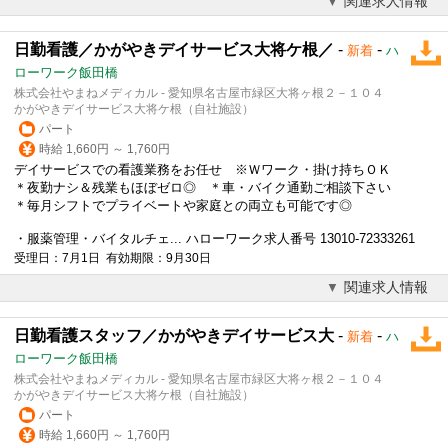
関連求人情報
日勤看護／かがやきデイサービス大将ケ根／
-
-
新着
ハ
ローワーク飯田橋
株式会社やまねメディカル - 愛知県名古屋市緑区大将ヶ根２－１０４
かがやきデイサービス大将ケ根（自社施設）
パート
時給 1,660円 ～ 1,760円
デイサービスでの看護業務をお任せ ※Ｗワーク・
掛け持ち
ＯＫ
＊夜勤ナシ＆残業もほぼゼロ◎ ＊車・バイク通勤ご相談下さい
＊毎月シフトでプライベートや家庭との両立も可能です◎
・服薬管理・バイタルチェ... ハローワーク求人番号 13010-72333261
受理日：7月1日 有効期限：9月30日
関連求人情報
日勤看護スタッフ／かがやきデイサービス大
-
-
新着
ハ
ローワーク飯田橋
株式会社やまねメディカル - 愛知県名古屋市緑区大将ヶ根２－１０４
かがやきデイサービス大将ケ根（自社施設）
パート
時給 1,660円 ～ 1,760円