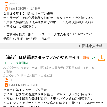
パート
時給 1,380円 ～ 1,480円
２０２６年１２月新規オープン施設
デイサービスでの介護業務をお任せ ※Ｗワーク・
掛け持ち
ＯＫ
＊資格取得補助あり（入社後すぐ対象） ＊処遇改善加算金支給
＊車通勤もご相談下さい
・ご利用者様の一般介... ハローワーク求人番号 13010-72502561
受理日：7月1日 有効期限：9月30日
関連求人情報
【新設】日勤看護スタッフ／かがやきデイサ
-
-
新着
ハ
ローワーク飯田橋
株式会社やまねメディカル - 愛知県名古屋市天白区植田本町３丁目３０
１番地
かがやきデイサービス植田（自社施設）
パート
時給 1,660円 ～ 1,760円
２０２６年１２月オープン予定
デイサービスでの看護業務をお任せ ※Ｗワーク・
掛け持ち
ＯＫ
＊夜勤ナシ＆残業もほぼゼロ◎ ＊車・バイク通勤ご相談下さい
＊毎月シフトでプライベートや家庭との両立も可能です... ハローワーク