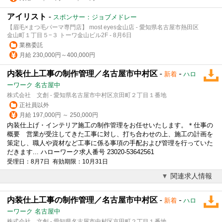
アイリスト
-
スポンサー：ジョブメドレー
【眉毛×まつ毛パーマ専門店】 most eyes金山店 - 愛知県名古屋市熱田区
金山町１丁目５−３ トーワ金山ビル2F - 8月6日
業務委託
月給 230,000円～400,000円
内装仕上工事の制作管理／名古屋市中村区
-
-
新着
ハロ
ーワーク 名古屋中
株式会社 文創 - 愛知県名古屋市中村区京田町２丁目１番地
正社員以外
月給 197,000円 ～ 250,000円
内装仕上げ・インテリア施工の制作管理をお任せいたします。＊仕事の
概要 営業が受注してきた工事に対し、打ち合わせの上、施工の計画を
策定し、職人や資材など工事に係る事項の手配および管理を行っていた
だきます... ハローワーク求人番号 23020-53642561
受理日：8月7日 有効期限：10月31日
関連求人情報
内装仕上工事の制作管理／名古屋市中村区
-
-
新着
ハロ
ーワーク 名古屋中
株式会社 文創 - 愛知県名古屋市中村区京田町２丁目１番地