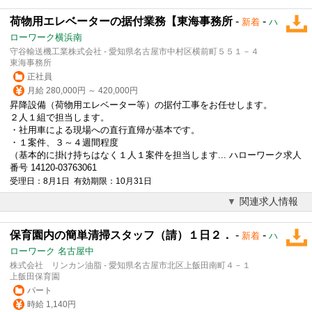
荷物用エレベーターの据付業務【東海事務所
-
-
新着
ハ
ローワーク横浜南
守谷輸送機工業株式会社 - 愛知県名古屋市中村区横前町５５１－４
東海事務所
正社員
月給 280,000円 ～ 420,000円
昇降設備（荷物用エレベーター等）の据付工事をお任せします。
２人１組で担当します。
・社用車による現場への直行直帰が基本です。
・１案件、３～４週間程度
（基本的に
掛け持ち
はなく１人１案件を担当します... ハローワーク求人
番号 14120-03763061
受理日：8月1日 有効期限：10月31日
関連求人情報
保育園内の簡単清掃スタッフ（請）１日２．
-
-
新着
ハ
ローワーク 名古屋中
株式会社 リンカン油脂 - 愛知県名古屋市北区上飯田南町４－１
上飯田保育園
パート
時給 1,140円