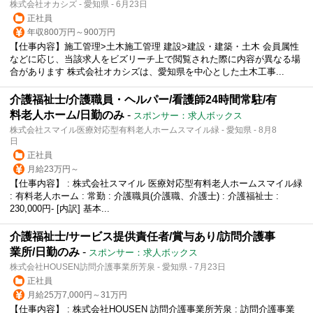
株式会社オカシズ - 愛知県 - 6月23日
正社員
年収800万円～900万円
【仕事内容】施工管理>土木施工管理 建設>建設・建築・土木 会員属性
などに応じ、当該求人をビズリーチ上で閲覧された際に内容が異なる場
合があります 株式会社オカシズは、愛知県を中心とした土木工事...
介護福祉士/介護職員・ヘルパー/看護師24時間常駐/有
料老人ホーム/日勤のみ
-
スポンサー：求人ボックス
株式会社スマイル医療対応型有料老人ホームスマイル緑 - 愛知県 - 8月8
日
正社員
月給23万円～
【仕事内容】 : 株式会社スマイル 医療対応型有料老人ホームスマイル緑
: 有料老人ホーム : 常勤 : 介護職員(介護職、介護士) : 介護福祉士 :
230,000円- [内訳] 基本...
介護福祉士/サービス提供責任者/賞与あり/訪問介護事
業所/日勤のみ
-
スポンサー：求人ボックス
株式会社HOUSEN訪問介護事業所芳泉 - 愛知県 - 7月23日
正社員
月給25万7,000円～31万円
【仕事内容】 : 株式会社HOUSEN 訪問介護事業所芳泉 : 訪問介護事業