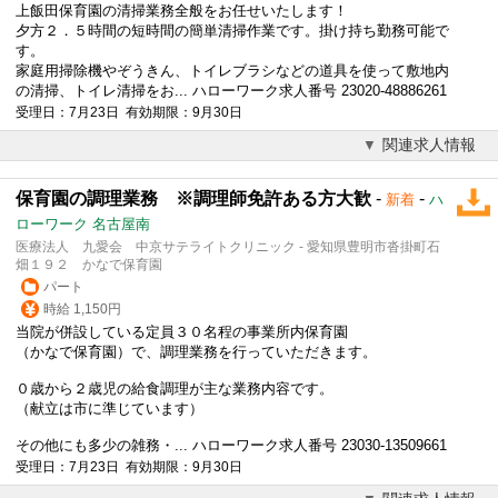
上飯田保育園の清掃業務全般をお任せいたします！
夕方２．５時間の短時間の簡単清掃作業です。
掛け持ち
勤務可能で
す。
家庭用掃除機やぞうきん、トイレブラシなどの道具を使って敷地内
の清掃、トイレ清掃をお... ハローワーク求人番号 23020-48886261
受理日：7月23日 有効期限：9月30日
関連求人情報
保育園の調理業務 ※調理師免許ある方大歓
-
-
新着
ハ
ローワーク 名古屋南
医療法人 九愛会 中京サテライトクリニック - 愛知県豊明市沓掛町石
畑１９２ かなで保育園
パート
時給 1,150円
当院が併設している定員３０名程の事業所内保育園
（かなで保育園）で、調理業務を行っていただきます。
０歳から２歳児の給食調理が主な業務内容です。
（献立は市に準じています）
その他にも多少の雑務・... ハローワーク求人番号 23030-13509661
受理日：7月23日 有効期限：9月30日