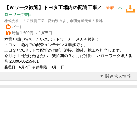
【Ｗワーク歓迎】トヨタ工場内の配管工事／
-
-
新着
ハ
ローワーク豊田
株式会社 ＡＺ設備工業 - 愛知県みよし市明知町美並３番地
パート
時給 1,500円 ～ 1,875円
本業と
掛け持ち
したいスポットワーカーさんも歓迎！
トヨタ工場内での配管メンテナンス業務です。
土日などスポットで配管の切断、溶接、塗装、施工を担当します。
今月は１日だけ働きたい、繁忙期の３ヶ月だけ働... ハローワーク求人番
号 23090-05265461
受理日：6月2日 有効期限：8月31日
関連求人情報