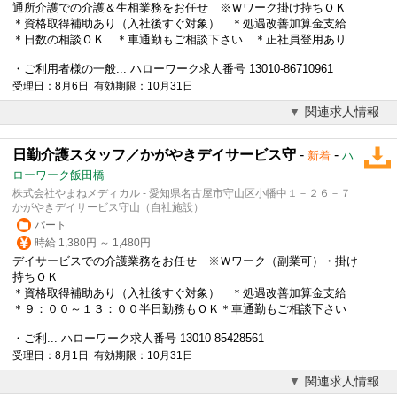
通所介護での介護＆生相業務をお任せ ※Ｗワーク
掛け持ち
ＯＫ
＊資格取得補助あり（入社後すぐ対象） ＊処遇改善加算金支給
＊日数の相談ＯＫ ＊車通勤もご相談下さい ＊正社員登用あり
・ご利用者様の一般... ハローワーク求人番号 13010-86710961
受理日：8月6日 有効期限：10月31日
関連求人情報
日勤介護スタッフ／かがやきデイサービス守
-
-
新着
ハ
ローワーク飯田橋
株式会社やまねメディカル - 愛知県名古屋市守山区小幡中１－２６－７
かがやきデイサービス守山（自社施設）
パート
時給 1,380円 ～ 1,480円
デイサービスでの介護業務をお任せ ※Ｗワーク（副業可）・掛け
持ちＯＫ
＊資格取得補助あり（入社後すぐ対象） ＊処遇改善加算金支給
＊９：００～１３：００半日勤務もＯＫ＊車通勤もご相談下さい
・ご利... ハローワーク求人番号 13010-85428561
受理日：8月1日 有効期限：10月31日
関連求人情報