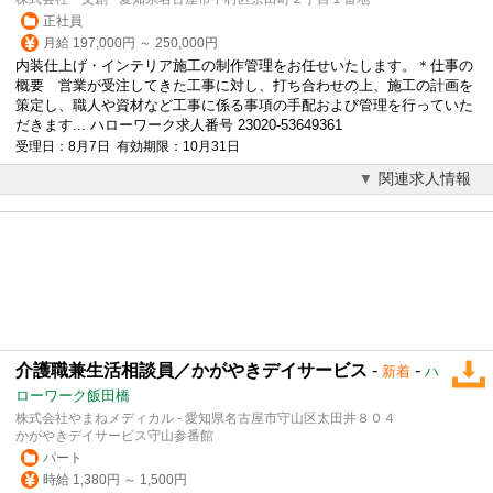
正社員
月給 197,000円 ～ 250,000円
内装仕上げ・インテリア施工の制作管理をお任せいたします。＊仕事の
概要 営業が受注してきた工事に対し、打ち合わせの上、施工の計画を
策定し、職人や資材など工事に係る事項の手配および管理を行っていた
だきます... ハローワーク求人番号 23020-53649361
受理日：8月7日 有効期限：10月31日
関連求人情報
介護職兼生活相談員／かがやきデイサービス
-
-
新着
ハ
ローワーク飯田橋
株式会社やまねメディカル - 愛知県名古屋市守山区太田井８０４
かがやきデイサービス守山参番館
パート
時給 1,380円 ～ 1,500円