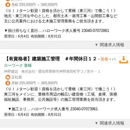
月給 255,000円 ～ 360,000円
《ＵＩＪターン歓迎！資格を活かして豊橋（東三河）で働こう！》
地元・東三河を中心とした、都市土木・港湾工事・山間部工事など
主に公共案件における土木施工管理業務をご担当頂きます。
▼
掛け持ち
なく直行... ハローワーク求人番号 23040-07072861
受理日：6月4日 有効期限：8月31日
関連求人情報
【有資格者】建築施工管理 ＃年間休日１２
-
-
新着
ハ
ローワーク 豊橋
神野建設 株式会社 - 愛知県豊橋市神野新田町字コノ割９－１
正社員
月給 255,000円 ～ 360,000円
《ＵＩＪターン歓迎！資格を活かして豊橋（東三河）で働こう！》
東三河をメインに、豊橋市周辺の幅広い建造物（工場、倉庫、医療
福祉施設、事務所、公共施設等）の施工管理業務を担当頂きます。
▼施工エリ... ハローワーク求人番号 23040-07073961
受理日：6月4日 有効期限：8月31日
関連求人情報