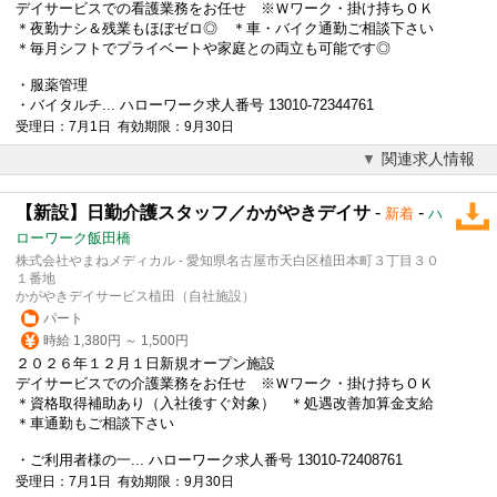
デイサービスでの看護業務をお任せ ※Ｗワーク・
掛け持ち
ＯＫ
＊夜勤ナシ＆残業もほぼゼロ◎ ＊車・バイク通勤ご相談下さい
＊毎月シフトでプライベートや家庭との両立も可能です◎
・服薬管理
・バイタルチ... ハローワーク求人番号 13010-72344761
受理日：7月1日 有効期限：9月30日
関連求人情報
【新設】日勤介護スタッフ／かがやきデイサ
-
-
新着
ハ
ローワーク飯田橋
株式会社やまねメディカル - 愛知県名古屋市天白区植田本町３丁目３０
１番地
かがやきデイサービス植田（自社施設）
パート
時給 1,380円 ～ 1,500円
２０２６年１２月１日新規オープン施設
デイサービスでの介護業務をお任せ ※Ｗワーク・
掛け持ち
ＯＫ
＊資格取得補助あり（入社後すぐ対象） ＊処遇改善加算金支給
＊車通勤もご相談下さい
・ご利用者様の一... ハローワーク求人番号 13010-72408761
受理日：7月1日 有効期限：9月30日