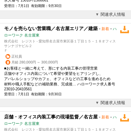
求人番号 13010-72508061
受理日：7月1日 有効期限：9月30日
関連求人情報
モノを売らない営業職／名古屋エリア／建築
-
-
新着
ハ
ローワーク 名古屋東
株式会社 レジスト - 愛知県名古屋市東区葵１丁目１５－１８オフィス
サンナゴヤビル２
Ｆ
正社員
月給 280,000円 ～ 300,000円
■お客様と一緒に考えて、形にする内装工事の管理営業
店舗やオフィス内装について希望や要望をヒアリングし、
アパレルショップやカフェ、オフィスなどの工事を進めるため
材料や職人手配などの補助業務、完成後... ハローワーク求人番号
23010-20410561
受理日：7月1日 有効期限：9月30日
関連求人情報
店舗・オフィス内装工事の現場監督／名古屋
-
-
新着
ハ
ローワーク 名古屋東
株式会社 レジスト - 愛知県名古屋市東区葵１丁目１５－１８オフィス