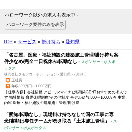
ハローワーク以外の求人も表示中 -
TOP
»
サービス
»
掛け持ち
»
愛知県
「名古屋」医療・福祉施設の建築施工管理/掛け持ち案
件少なめ/完全土日祝休み/転勤なし
-
スポンサー：求人ボ
ックス
株式会社タモツコーポレーション - 愛知県 - 7月24日
正社員
年収800万円～1,000万円
【仕事内容】会社情報 アピール:マイナビ転職AGENTおすすめの求人で
す 福祉情報:育児休暇制度/その他制度 モデル給与:800～1000万円 事業
内容:医療・福祉施設の建築施工管理/掛け持...
「愛知/転勤なし」現場掛け持ちなしで国の工事に専
念!書類は専任チームが巻き取る「土木施工管理」
-
ス
ポンサー：求人ボックス