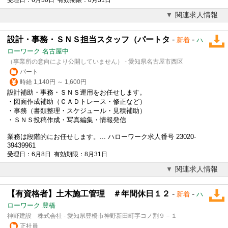
関連求人情報
設計・事務・ＳＮＳ担当スタッフ（パートタ
-
-
新着
ハ
ローワーク 名古屋中
（事業所の意向により公開していません） - 愛知県名古屋市西区
パート
時給 1,140円 ～ 1,600円
設計補助・事務・ＳＮＳ運用をお任せします。
・図面作成補助（ＣＡＤトレース・修正など）
・事務（書類整理・スケジュール・見積補助）
・ＳＮＳ投稿作成・写真編集・情報発信
業務は段階的にお任せします。... ハローワーク求人番号 23020-
39439961
受理日：6月8日 有効期限：8月31日
関連求人情報
【有資格者】土木施工管理 ＃年間休日１２
-
-
新着
ハ
ローワーク 豊橋
神野建設 株式会社 - 愛知県豊橋市神野新田町字コノ割９－１
正社員