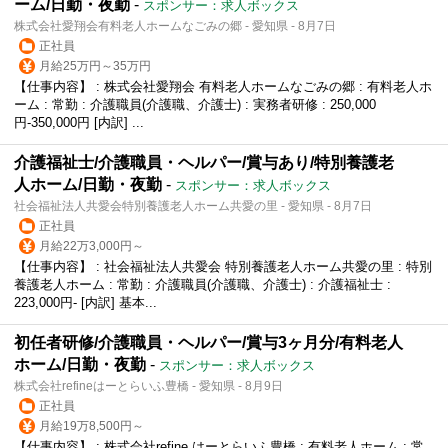
ーム/日勤・夜勤
-
スポンサー：求人ボックス
株式会社愛翔会有料老人ホームなごみの郷 - 愛知県 - 8月7日
正社員
月給25万円～35万円
【仕事内容】 : 株式会社愛翔会 有料老人ホームなごみの郷 : 有料老人ホ
ーム : 常勤 : 介護職員(介護職、介護士) : 実務者研修 : 250,000
円-350,000円 [内訳] ...
介護福祉士/介護職員・ヘルパー/賞与あり/特別養護老
人ホーム/日勤・夜勤
-
スポンサー：求人ボックス
社会福祉法人共愛会特別養護老人ホーム共愛の里 - 愛知県 - 8月7日
正社員
月給22万3,000円～
【仕事内容】 : 社会福祉法人共愛会 特別養護老人ホーム共愛の里 : 特別
養護老人ホーム : 常勤 : 介護職員(介護職、介護士) : 介護福祉士 :
223,000円- [内訳] 基本...
初任者研修/介護職員・ヘルパー/賞与3ヶ月分/有料老人
ホーム/日勤・夜勤
-
スポンサー：求人ボックス
株式会社refineはーとらいふ豊橋 - 愛知県 - 8月9日
正社員
月給19万8,500円～
【仕事内容】 : 株式会社refine はーとらいふ豊橋 : 有料老人ホーム : 常