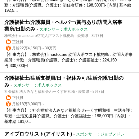
勤 : 介護職員(介護職、介護士) : 初任者研修 : 198,500円- [内訳] 基本給
192,5...
介護福祉士/介護職員・ヘルパー/賞与あり/訪問入浴事
業所/日勤のみ
-
スポンサー：求人ボックス
株式会社mastocare訪問入浴マスト枇杷島 - 愛知県 - 8月7日
正社員
月給22万4,150円～30万円
【仕事内容】 : 株式会社mastocare 訪問入浴マスト枇杷島 : 訪問入浴事
業所 : 常勤 : 介護職員(介護職、介護士) : 介護福祉士 : 224,150
円-300,000円 ...
介護福祉士/生活支援員/日・祝休み可/生活介護/日勤の
み
-
スポンサー：求人ボックス
社会福祉法人みなと福祉会わーくす昭和橋 - 愛知県 - 8月7日
正社員
月給18万8,000円～
【仕事内容】 : 社会福祉法人みなと福祉会 わーくす昭和橋 : 生活介護 :
常勤 : 生活支援員(介護職、介護士) : 介護福祉士 : 188,000円- [内訳] ・
基本給 181,0...
アイブロウリスト(アイリスト)
-
スポンサー：ジョブメドレ