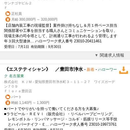
サンナゴヤビル２
Ｆ
正社員
月給 300,000円 ～ 320,000円
【店舗内装工事の現場監督】案件
掛け持ち
なし＆月１件ペース担当
関係部署や工事を担当する職人さんとコミュニケーションを取り、
現場主体の司令塔として、計画通り工事が行われるよう管理します
年３回大型連休... ハローワーク求人番号 23010-20411461
受理日：7月1日 有効期限：9月30日
関連求人情報
《エステティシャン》 ／豊田市浄水
-
-
新着
ハローワー
ク 名古屋東
株式会社 ＫＪＭ - 愛知県豊田市浄水町３－１１－２７ ワイズガーデ
ン７０９
Ｆｌｏｒｅ豊田店
パート
時給 1,140円 ～ 1,300円
■パートでやりがいを持って働いてくださる方を大募集♪
■ララピール・ＲＥＶＩ（販売会社）・リベルハーブピーリング、
レモンボトル・リンパマッサージ・コルギ・筋膜リリース等手技
とハイパーナイフ・Ｅ... ハローワーク求人番号 23010-19973761
受理日：6月30日 有効期限：8月31日