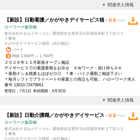
関連求人情報
【新設】日勤看護／かがやきデイサービス植
-
-
新着
ハ
ローワーク飯田橋
株式会社やまねメディカル - 愛知県名古屋市天白区植田本町３丁目３０
１番地
かがやきデイサービス植田（自社施設）
パート
時給 1,660円 ～ 1,760円
２０２６年１２月新規オープン施設
デイサービスでの看護業務をお任せ ※Ｗワーク・
掛け持ち
ＯＫ
＊夜勤ナシ＆残業もほぼゼロ◎ ＊車・バイク通勤ご相談下さい
＊毎月シフトでプライベートや家庭との両立も可能... ハローワーク求人
番号 13010-72479661
受理日：7月1日 有効期限：9月30日
関連求人情報
【新設】日勤介護職／かがやきデイサービス
-
-
新着
ハ
ローワーク飯田橋
株式会社やまねメディカル - 愛知県名古屋市天白区植田本町３丁目３０
１番地
かがやきデイサービス植田（自社施設）