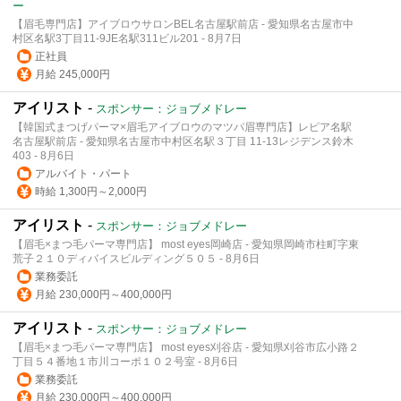
ー
【眉毛専門店】アイブロウサロンBEL名古屋駅前店 - 愛知県名古屋市中
村区名駅3丁目11-9JE名駅311ビル201 - 8月7日
正社員
月給 245,000円
アイリスト
-
スポンサー：ジョブメドレー
【韓国式まつげパーマ×眉毛アイブロウのマツパ眉専門店】レピア名駅
名古屋駅前店 - 愛知県名古屋市中村区名駅３丁⽬ 11-13レジデンス鈴⽊
403 - 8月6日
アルバイト・パート
時給 1,300円～2,000円
アイリスト
-
スポンサー：ジョブメドレー
【眉毛×まつ毛パーマ専門店】 most eyes岡崎店 - 愛知県岡崎市柱町字東
荒子２１０ディバイスビルディング５０５ - 8月6日
業務委託
月給 230,000円～400,000円
アイリスト
-
スポンサー：ジョブメドレー
【眉毛×まつ毛パーマ専門店】 most eyes刈谷店 - 愛知県刈谷市広小路２
丁目５４番地１市川コーポ１０２号室 - 8月6日
業務委託
月給 230,000円～400,000円