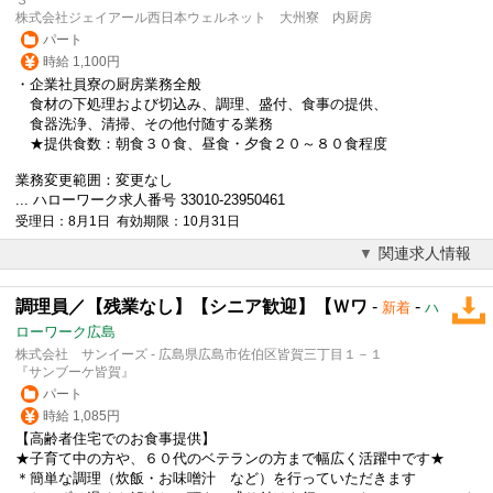
株式会社ジェイアール西日本ウェルネット 大州寮 内厨房
パート
時給 1,100円
・企業社員寮の厨房業務全般
食材の下処理および切込み、調理、盛付、食事の提供、
食器洗浄、清掃、その他付随する業務
★提供食数：朝食３０食、昼食・夕食２０～８０食程度
業務変更範囲：変更なし
... ハローワーク求人番号 33010-23950461
受理日：8月1日 有効期限：10月31日
関連求人情報
調理員／【残業なし】【シニア歓迎】【Ｗワ
-
-
新着
ハ
ローワーク広島
株式会社 サンイーズ - 広島県広島市佐伯区皆賀三丁目１－１
『サンブーケ皆賀』
パート
時給 1,085円
【高齢者住宅でのお食事提供】
★子育て中の方や、６０代のベテランの方まで幅広く活躍中です★
＊簡単な調理（炊飯・お味噌汁 など）を行っていただきます