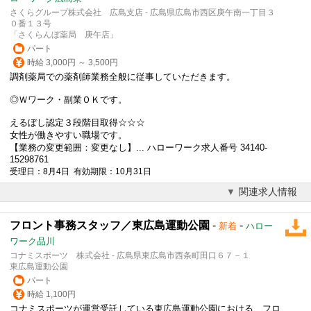
さくらグループ株式会社 広島支店 - 広島県広島市西区庚午南一丁目３
０番１３号
「さくらんぼ薬局 庚午店」
パート
時給 3,000円 ～ 3,500円
調剤薬局での薬剤師業務全般に従事していただきます。
◎
Ｗワーク
・副業ＯＫです。
えるぼし認定３段階目取得☆☆☆
女性が働きやすい職場です。
【業務の変更範囲：変更なし】... ハローワーク求人番号 34140-
15298761
受理日：8月4日 有効期限：10月31日
関連求人情報
フロント事務スタッフ／東広島運動公園
-
-
新着
ハロー
ワーク品川
コナミスポーツ 株式会社 - 広島県東広島市西条町田口６７－１
東広島運動公園
パート
時給 1,100円
コナミスポーツが運営受託している東広島運動公園における、フロ