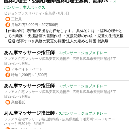
臨床心理士・公認心理師/臨床心理士募集、副業OK
-
ス
ポンサー：求人ボックス
ビジョンプラスリバティ - 広島県 - 8月6日
正社員
月給21万8,000円～29万500円
【仕事内容】専門的支援をお任せします。 具体的には ・臨床心理士と
しての業務 ・支援計画の書類作成 ・支援記録の作成 ・児童の生活支援
・送迎 従事すべき業務の変更の範囲:法人の定める範囲 就業場...
あん摩マッサージ指圧師
-
スポンサー：ジョブメドレー
フレアス在宅マッサージ広島安芸区施術所 - 広島県広島市安芸区船越5丁
目32-25 - 8月6日
アルバイト・パート
時給 1,200円～1,500円
あん摩マッサージ指圧師
-
スポンサー：ジョブメドレー
フレアス在宅マッサージ広島安芸区施術所 - 広島県広島市安芸区船越5丁
目32-25 - 8月6日
業務委託
あん摩マッサージ指圧師
-
スポンサー：ジョブメドレー
フレアス在宅マッサージ福山施術所 - 広島県福山市引野町5-3-20 サニー
ハイツ引野301号 - 8月6日