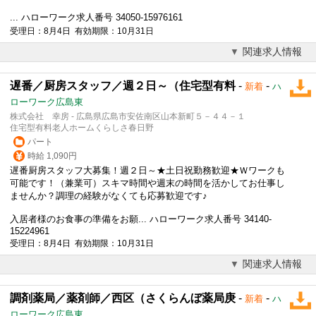
... ハローワーク求人番号 34050-15976161
受理日：8月4日 有効期限：10月31日
関連求人情報
遅番／厨房スタッフ／週２日～（住宅型有料
-
-
新着
ハ
ローワーク広島東
株式会社 幸房 - 広島県広島市安佐南区山本新町５－４４－１
住宅型有料老人ホームくらしさ春日野
パート
時給 1,090円
遅番厨房スタッフ大募集！週２日～★土日祝勤務歓迎★
Ｗワーク
も
可能です！（兼業可）スキマ時間や週末の時間を活かしてお仕事し
ませんか？調理の経験がなくても応募歓迎です♪
入居者様のお食事の準備をお願... ハローワーク求人番号 34140-
15224961
受理日：8月4日 有効期限：10月31日
関連求人情報
調剤薬局／薬剤師／西区（さくらんぼ薬局庚
-
-
新着
ハ
ローワーク広島東