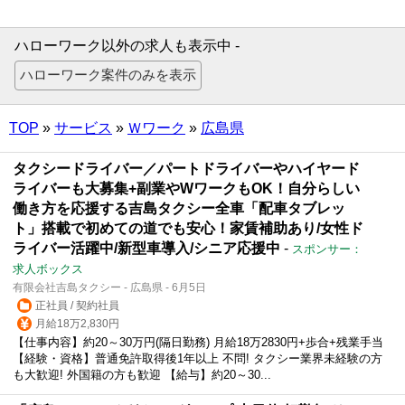
ハローワーク以外の求人も表示中 -
TOP
»
サービス
»
Ｗワーク
»
広島県
タクシードライバー／パートドライバーやハイヤード
ライバーも大募集+副業やWワークもOK！自分らしい
働き方を応援する吉島タクシー全車「配車タブレッ
ト」搭載で初めての道でも安心！家賃補助あり/女性ド
ライバー活躍中/新型車導入/シニア応援中
-
スポンサー：
求人ボックス
有限会社吉島タクシー - 広島県 - 6月5日
正社員 / 契約社員
月給18万2,830円
【仕事内容】約20～30万円(隔日勤務) 月給18万2830円+歩合+残業手当
【経験・資格】普通免許取得後1年以上 不問! タクシー業界未経験の方
も大歓迎! 外国籍の方も歓迎 【給与】約20～30...