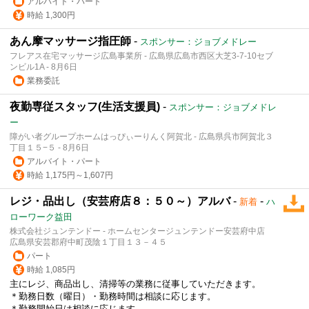
アルバイト・パート
時給 1,300円
あん摩マッサージ指圧師
-
スポンサー：ジョブメドレー
フレアス在宅マッサージ広島事業所 - 広島県広島市西区大芝3-7-10セブ
ンビル1A - 8月6日
業務委託
夜勤専従スタッフ(生活支援員)
-
スポンサー：ジョブメドレ
ー
障がい者グループホームはっぴぃーりんく阿賀北 - 広島県呉市阿賀北３
丁目１５−５ - 8月6日
アルバイト・パート
時給 1,175円～1,607円
レジ・品出し（安芸府店８：５０～）アルバ
-
-
新着
ハ
ローワーク益田
株式会社ジュンテンドー - ホームセンタージュンテンドー安芸府中店
広島県安芸郡府中町茂陰１丁目１３－４５
パート
時給 1,085円
主にレジ、商品出し、清掃等の業務に従事していただきます。
＊勤務日数（曜日）・勤務時間は相談に応じます。
＊勤務開始日は相談に応じます。