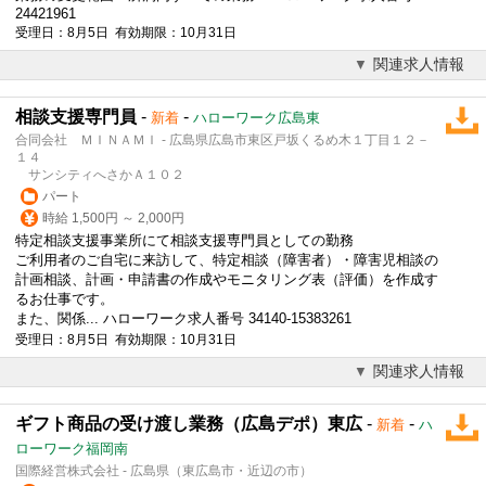
24421961
受理日：8月5日 有効期限：10月31日
関連求人情報
相談支援専門員
-
-
新着
ハローワーク広島東
合同会社 ＭＩＮＡＭＩ - 広島県広島市東区戸坂くるめ木１丁目１２－
１４
サンシティへさかＡ１０２
パート
時給 1,500円 ～ 2,000円
特定相談支援事業所にて相談支援専門員としての勤務
ご利用者のご自宅に来訪して、特定相談（障害者）・障害児相談の
計画相談、計画・申請書の作成やモニタリング表（評価）を作成す
るお仕事です。
また、関係... ハローワーク求人番号 34140-15383261
受理日：8月5日 有効期限：10月31日
関連求人情報
ギフト商品の受け渡し業務（広島デポ）東広
-
-
新着
ハ
ローワーク福岡南
国際経営株式会社 - 広島県（東広島市・近辺の市）