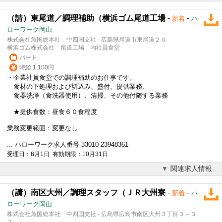
（請）東尾道／調理補助（横浜ゴム尾道工場
-
-
新着
ハ
ローワーク岡山
株式会社魚国総本社 中四国支社 - 広島県尾道市東尾道２０
横浜ゴム株式会社 尾道工場 内社員食堂
パート
時給 1,100円
・企業社員食堂での調理補助のお仕事です。
食材の下処理および切込み、盛付、提供業務、
食器洗浄（食洗器使用）、清掃、その他付随する業務
★提供食数：昼食６０食程度
業務変更範囲：変更なし
... ハローワーク求人番号 33010-23948361
受理日：8月1日 有効期限：10月31日
関連求人情報
（請）南区大州／調理スタッフ（ＪＲ大州寮
-
-
新着
ハ
ローワーク岡山
株式会社魚国総本社 中四国支社 - 広島県広島市南区大州３丁目３－３
３