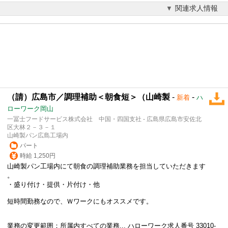
関連求人情報
（請）広島市／調理補助＜朝食短＞（山崎製
-
-
新着
ハ
ローワーク岡山
一冨士フードサービス株式会社 中国・四国支社 - 広島県広島市安佐北
区大林２－３－１
山崎製パン広島工場内
パート
時給 1,250円
山崎製パン工場内にて朝食の調理補助業務を担当していただきます
。
・盛り付け・提供・片付け・他
短時間勤務なので、
Ｗワーク
にもオススメです。
業務の変更範囲：所属内すべての業務... ハローワーク求人番号 33010-