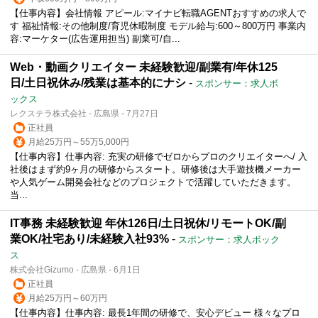
【仕事内容】会社情報 アピール:マイナビ転職AGENTおすすめの求人で
す 福祉情報:その他制度/育児休暇制度 モデル給与:600～800万円 事業内
容:マーケター(広告運用担当) 副業可/自...
Web・動画クリエイター 未経験歓迎/副業有/年休125
日/土日祝休み/残業は基本的にナシ
-
スポンサー：求人ボ
ックス
レクステラ株式会社 - 広島県 - 7月27日
正社員
月給25万円～55万5,000円
【仕事内容】仕事内容: 充実の研修でゼロからプロのクリエイターへ/ 入
社後はまず約9ヶ月の研修からスタート。研修後は大手遊技機メーカー
や人気ゲーム開発会社などのプロジェクトで活躍していただきます。
当...
IT事務 未経験歓迎 年休126日/土日祝休/リモートOK/副
業OK/社宅あり/未経験入社93%
-
スポンサー：求人ボック
ス
株式会社Gizumo - 広島県 - 6月1日
正社員
月給25万円～60万円
【仕事内容】仕事内容: 最長1年間の研修で、安心デビュー 様々なプロ