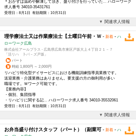
＊おかずは温めや解凍して頂き、盛り付けを行っていた... ハローワーク
求人番号 34010-35431761
受理日：8月1日 有効期限：10月31日
関連求人情報
理学療法士又は作業療法士【土曜日午前・Ｗ
-
-
新着
ハ
ローワーク広島
株式会社アールプラス - 広島県広島市東区戸坂大上４丁目２１－７
「活リハ 卜パ－ズ戸坂」
パート
時給 1,800円 ～ 2,000円
リハビリ特化型デイサービスにおける機能訓練指導員業務です。
送迎業務・介護業務はありません。要支援の方の御利用が多い
職場です。
Ｗワーク
可能です。
【業務内容】
・個別、集団指導
・リハビリに関する記... ハローワーク求人番号 34010-35532061
受理日：8月1日 有効期限：10月31日
関連求人情報
お弁当盛り付けスタッフ（パート）（副業可
-
-
新着
ハ