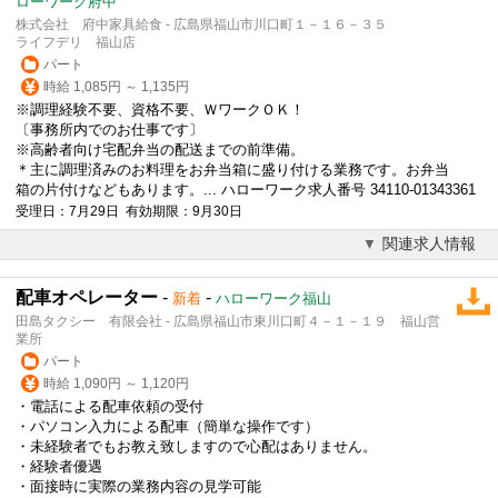
ローワーク府中
株式会社 府中家具給食 - 広島県福山市川口町１－１６－３５
ライフデリ 福山店
パート
時給 1,085円 ～ 1,135円
※調理経験不要、資格不要、
Ｗワーク
ＯＫ！
〔事務所内でのお仕事です〕
※高齢者向け宅配弁当の配送までの前準備。
＊主に調理済みのお料理をお弁当箱に盛り付ける業務です。お弁当
箱の片付けなどもあります。... ハローワーク求人番号 34110-01343361
受理日：7月29日 有効期限：9月30日
関連求人情報
配車オペレーター
-
-
新着
ハローワーク福山
田島タクシー 有限会社 - 広島県福山市東川口町４－１－１９ 福山営
業所
パート
時給 1,090円 ～ 1,120円
・電話による配車依頼の受付
・パソコン入力による配車（簡単な操作です）
・未経験者でもお教え致しますので心配はありません。
・経験者優遇
・面接時に実際の業務内容の見学可能