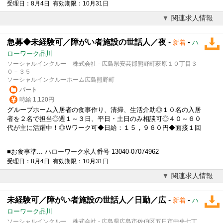
受理日：8月4日 有効期限：10月31日
関連求人情報
急募◆未経験可／障がい者施設の世話人／夜
-
-
新着
ハ
ローワーク品川
ソーシャルインクルー 株式会社 - 広島県安芸郡熊野町萩原１０丁目３
０－３５
ソーシャルインクルーホーム広島熊野町
パート
時給 1,120円
グループホーム入居者の食事作り、清掃、生活介助◎１０名の入居
者を２名で担当◎週１～３日、平日・土日のみ相談可◎４０～６０
代が主に活躍中！◎
Ｗワーク
可◆日給：１５，９６０円◆面接１回
■お食事準... ハローワーク求人番号 13040-07074962
受理日：8月4日 有効期限：10月31日
関連求人情報
未経験可／障がい者施設の世話人／日勤／広
-
-
新着
ハ
ローワーク品川
ソーシャルインクルー 株式会社 - 広島県広島市佐伯区五日市中央七丁