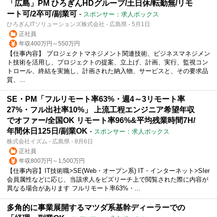
「広島」PM ひろぎんHDグループ/土日休/転勤無/リモ
ート可/2卒可/副業可
-
スポンサー：求人ボックス
ひろぎんITソリューションズ株式会社 - 広島県 - 5月1日
正社員
年収400万円～550万円
【仕事内容】 プロジェクトマネジメント関連技術、ビジネスマネジメン
ト技術を活用し、プロジェクトの提案、立上げ、計画、実行、監視コン
トロール、終結を実施し、計画された納入物、サービスと、その要求品
質、...
SE・PM「フルリモート率63%・週4～3リモート率
27%・フル出社率10%」 上流工程エンジニア希望年収
でオファー/全国OK リモート率96%&平均残業時間7H/
年間休日125日/副業OK
-
スポンサー：求人ボックス
株式会社イズム - 広島県 - 8月6日
正社員
年収800万円～1,500万円
【仕事内容】IT技術職>SE(Web・オープン系) IT・インターネット>SIer
会員属性などに応じ、当該求人をビズリーチ上で閲覧された際に内容が
異なる場合があります フルリモート率63%・...
多角的に事業展開するマツダ系基幹ディーラーでの