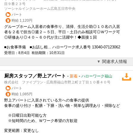
目９番２３号
ソーシャルインクルーホーム広島五日市中央
パート
時給 1,120円
グループホーム入居者の食事作り、清掃、生活介助◎１０名の入居
者を２名で担当◎週２～５日、平日・土日のみ相談可◎
Ｗワーク
可
◎研修あり◎４０～６０代が主に活躍中！◆面接１回
■お食事準備 ■お話し相... ハローワーク求人番号 13040-07123062
受理日：8月4日 有効期限：10月31日
関連求人情報
厨房スタッフ／野上アパート
-
-
新着
ハローワーク福山
株式会社 ファイブワン - 広島県福山市野上町２丁目１０番４０号
パート
時給 1,085円
野上アパートに入居されている方への食事の提供
食事の盛り付け・配膳・下膳・洗い物・簡単な調理あり・掃除など
※日曜日出勤可能な方
※短時間のため、
Ｗワーク
希望の方歓迎
変更範囲：変更なし