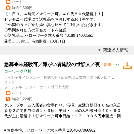
パート
時給 1,300円
【１日３、４時間／
Ｗワーク
可／４０代５０代活躍中！】
セレモニー式場にて返礼品をお渡しするお仕事です。
ご弔問の方々に寄り添い真心込めてご対応いただきます。
◇弔問された方の芳名カードを確認
◇返礼品... ハローワーク求人番号 40180-14002561
受理日：8月5日 有効期限：10月31日
関連求人情報
急募◆未経験可／障がい者施設の世話人／夜
-
-
新着
ハ
ローワーク品川
ソーシャルインクルー 株式会社 - 広島県廿日市市大野小田ノ口４１４
０－１
ソーシャルインクルーホーム廿日市大野
パート
時給 1,220円
グループホーム入居者の食事作り、清掃、生活介助◎１０名の入居
者を２名で担当◎週１～３日、平日・土日のみ相談可◎４０～６０
代が主に活躍中！◎
Ｗワーク
可◆日給：１７，３８５円◆面接１回
■お食事準... ハローワーク求人番号 13040-07066962