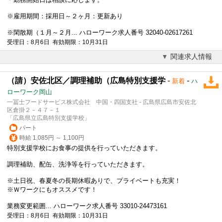
※雇用期間：採用日～２ヶ月：更新あり
※閑散期（１月～２月... ハローワーク求人番号 32040-02617261
受理日：8月6日 有効期限：10月31日
関連求人情報
（請）安佐北区／調理補助（広島特別支援学
-
-
新着
ハ
ローワーク岡山
一冨士フードサービス株式会社 中国・四国支社 - 広島県広島市安佐北
区倉掛２－４７－１
「広島県立広島特別支援学校」
パート
時給 1,085円 ～ 1,100円
特別支援学校にお食事の提供を行っていただきます。
調理補助、配缶、洗浄等を行っていただきます。
※土日祝、春夏冬の長期休暇ありで、プライベートも充実！
※
Ｗワーク
にもオススメです！
業務変更範囲... ハローワーク求人番号 33010-24473161
受理日：8月6日 有効期限：10月31日