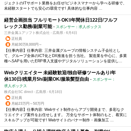
ジェクトのITサポート業務をお任せ!ビジネスマナーから学べる研修で、
未経験スタートでも安心の環境です! 具体的な仕事内容 ...
経営企画担当 フルリモートOK!/年間休日122日/フルフ
レックス勤務/副業可能
-
スポンサー：求人ボックス
三井金属ユアソフト株式会社 - 広島県 - 6月4日
正社員
月給30万8,000円～
【仕事内容】仕事内容: 三井金属グループの情報システム子会社とし
て、グループ全体のICT化とDX推進を担う当社。 製造業を中心に、多業
種へSAPを用いたERP導入支援やデジタルソリューションを提供し...
Webクリエイター 未経験歓迎/独自研修ツールあり/年
休130日/残業月5h/副業OK/服装髪型自由
-
スポンサー：
求人ボックス
株式会社SC direct - 広島県 - 6月18日
正社員
月給23万円～50万円
【仕事内容】仕事内容: Webサイト制作からアプリ開発まで、多彩なク
リエイティブ案件をお任せします。 万全なサポート体制のもと、着実に
スキルアップが可能です! Webサイトのバナー制作・画像加工 ...