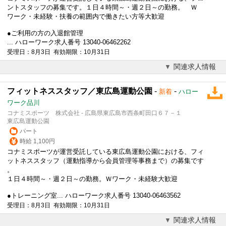
ントスタッフの募集です。１日４時間～・週２日～の勤務。 Ｗ
ワーク・未経験・扶養の範囲内で働きたい方等大歓迎
●ご利用の方の入退館管理
... ハローワーク求人番号 13040-06462262
受理日：8月3日 有効期限：10月31日
関連求人情報
フィットネススタッフ／東広島運動公園
-
-
新着
ハロー
ワーク品川
コナミスポーツ 株式会社 - 広島県東広島市西条町田口６７－１
東広島運動公園
パート
時給 1,100円
コナミスポーツが運営受託している東広島運動公園における、フィ
ットネススタッフ（運動指導から会員管理等事務まで）の募集です
。
１日４時間～・週２日～の勤務。
Ｗワーク
・未経験大歓迎
●トレーニング室... ハローワーク求人番号 13040-06463562
受理日：8月3日 有効期限：10月31日
関連求人情報