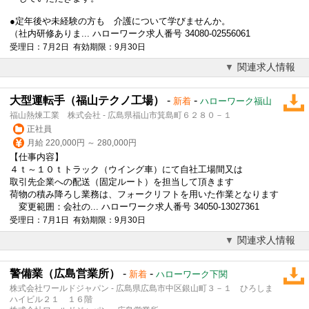
●
定年後
や未経験の方も 介護について学びませんか。
（社内研修ありま... ハローワーク求人番号 34080-02556061
受理日：7月2日 有効期限：9月30日
関連求人情報
大型運転手（福山テクノ工場）
-
-
新着
ハローワーク福山
福山熱煉工業 株式会社 - 広島県福山市箕島町６２８０－１
正社員
月給 220,000円 ～ 280,000円
【仕事内容】
４ｔ～１０ｔトラック（ウイング車）にて自社工場間又は
取引先企業への配送（固定ルート）を担当して頂きます
荷物の積み降ろし業務は、フォークリフトを用いた作業となります
変更範囲：会社の... ハローワーク求人番号 34050-13027361
受理日：7月1日 有効期限：9月30日
関連求人情報
警備業（広島営業所）
-
-
新着
ハローワーク下関
株式会社ワールドジャパン - 広島県広島市中区銀山町３－１ ひろしま
ハイビル２１ １６階