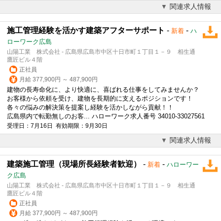
関連求人情報
施工管理経験を活かす建築アフターサポート
-
-
新着
ハ
ローワーク広島
山陽工業 株式会社 - 広島県広島市中区十日市町１丁目１－９ 相生通
鷹匠ビル４階
正社員
月給 377,900円 ～ 487,900円
建物の長寿命化に、より快適に、喜ばれる仕事をしてみませんか？
お客様から依頼を受け、建物を長期的に支えるポジションです！
各々の悩みの解決策を提案し経験を活かしながら貢献！！
広島県内で転勤無しのお客... ハローワーク求人番号 34010-33027561
受理日：7月16日 有効期限：9月30日
関連求人情報
建築施工管理（現場所長経験者歓迎）
-
-
新着
ハローワー
ク広島
山陽工業 株式会社 - 広島県広島市中区十日市町１丁目１－９ 相生通
鷹匠ビル４階
正社員
月給 377,900円 ～ 487,900円