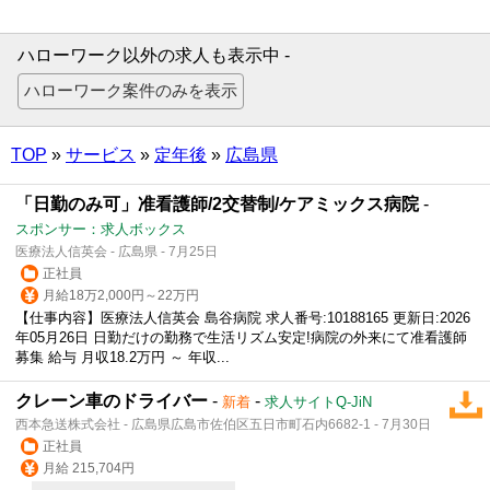
ハローワーク以外の求人も表示中 -
TOP
»
サービス
»
定年後
»
広島県
「日勤のみ可」准看護師/2交替制/ケアミックス病院
-
スポンサー：求人ボックス
医療法人信英会 - 広島県 - 7月25日
正社員
月給18万2,000円～22万円
【仕事内容】医療法人信英会 島谷病院 求人番号:10188165 更新日:2026
年05月26日 日勤だけの勤務で生活リズム安定!病院の外来にて准看護師
募集 給与 月収18.2万円 ～ 年収...
クレーン車のドライバー
-
-
新着
求人サイトQ-JiN
西本急送株式会社 - 広島県広島市佐伯区五日市町石内6682-1 - 7月30日
正社員
月給 215,704円