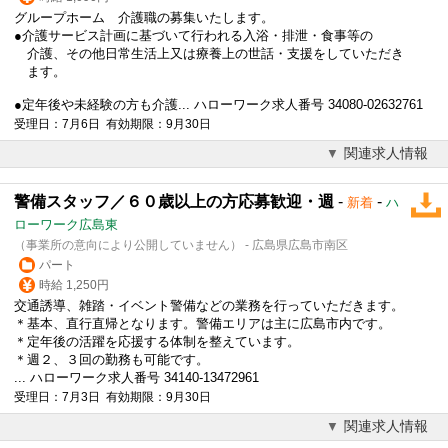
グループホーム 介護職の募集いたします。
●介護サービス計画に基づいて行われる入浴・排泄・食事等の
介護、その他日常生活上又は療養上の世話・支援をしていただき
ます。
●
定年後
や未経験の方も介護... ハローワーク求人番号 34080-02632761
受理日：7月6日 有効期限：9月30日
関連求人情報
警備スタッフ／６０歳以上の方応募歓迎・週
-
-
新着
ハ
ローワーク広島東
（事業所の意向により公開していません） - 広島県広島市南区
パート
時給 1,250円
交通誘導、雑踏・イベント警備などの業務を行っていただきます。
＊基本、直行直帰となります。警備エリアは主に広島市内です。
＊
定年後
の活躍を応援する体制を整えています。
＊週２、３回の勤務も可能です。
... ハローワーク求人番号 34140-13472961
受理日：7月3日 有効期限：9月30日
関連求人情報