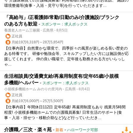
り 介護医療院での介護職員募集! 利用者様の身の回りのお世話、 施設の
環境整備等(食事・入浴・見守り等)を行っていただきます...
「高給与」/正看護師/常勤/日勤のみ/介護施設/ブランク
のある方も歓迎
-
スポンサー：求人ボックス
養護老人ホーム三篠園 - 広島県 - 8月5日
正社員
月給19万6,318円～28万5,854円
【仕事内容】自然豊かな環境で、四季折々の風景が楽しめる長い歴史の
ある特養です。 研修や勉強会等、スキルアップしたい方には施設側が応
援してくれます。 仲の良い職場で、定年後も勤務される方がいらっし
ゃ...
生活相談員/交通費支給/再雇用制度有/定年65歳/小規模
多機能/ヘルパー
-
スポンサー：求人ボックス
小規模多機能ホーム みのりの里河内 - 広島県 - 8月4日
正社員
月給19万6,000円～25万5,500円
【仕事内容】年間休日112日 定年65歳! 再雇用制度もあり 残業月5時間
程度! 小規模多機能ホームでの介護職員募集! 日常生活のサポート(食
事・入浴・排せつ・移動介助など)など行っていただき...
介護職／三次・楽々苑
-
-
新着
ハローワーク可部