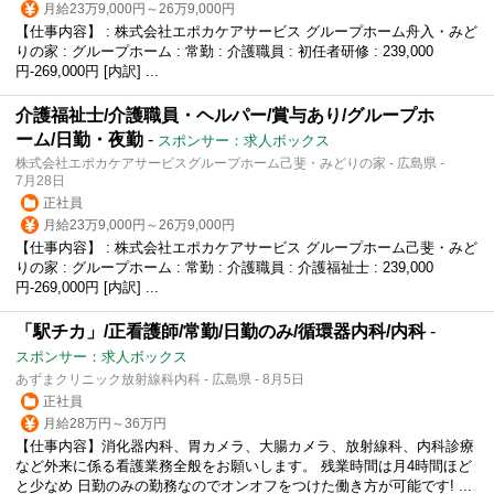
月給23万9,000円～26万9,000円
【仕事内容】 : 株式会社エポカケアサービス グループホーム舟入・みど
りの家 : グループホーム : 常勤 : 介護職員 : 初任者研修 : 239,000
円-269,000円 [内訳] ...
介護福祉士/介護職員・ヘルパー/賞与あり/グループホ
ーム/日勤・夜勤
-
スポンサー：求人ボックス
株式会社エポカケアサービスグループホーム己斐・みどりの家 - 広島県 -
7月28日
正社員
月給23万9,000円～26万9,000円
【仕事内容】 : 株式会社エポカケアサービス グループホーム己斐・みど
りの家 : グループホーム : 常勤 : 介護職員 : 介護福祉士 : 239,000
円-269,000円 [内訳] ...
「駅チカ」/正看護師/常勤/日勤のみ/循環器内科/内科
-
スポンサー：求人ボックス
あずまクリニック放射線科内科 - 広島県 - 8月5日
正社員
月給28万円～36万円
【仕事内容】消化器内科、胃カメラ、大腸カメラ、放射線科、内科診療
など外来に係る看護業務全般をお願いします。 残業時間は月4時間ほど
と少なめ 日勤のみの勤務なのでオンオフをつけた働き方が可能です! ...