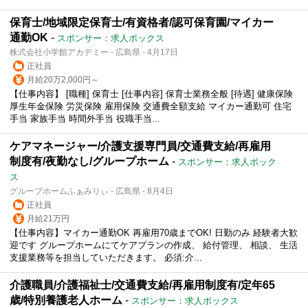
保育士/地域限定保育士/有資格者/認可保育園/マイカー
通勤OK
-
スポンサー：求人ボックス
株式会社小学館アカデミー - 広島県 - 4月17日
正社員
月給20万2,000円～
【仕事内容】 [職種] 保育士 [仕事内容] 保育士業務全般 [待遇] 健康保険
厚生年金保険 労災保険 雇用保険 交通費全額支給 マイカー通勤可 住宅
手当 家族手当 時間外手当 役職手当...
ケアマネージャー/介護支援専門員/交通費支給/再雇用
制度有/夜勤なし/グループホーム
-
スポンサー：求人ボック
ス
グループホームふぁみりぃ - 広島県 - 8月4日
正社員
月給21万円
【仕事内容】マイカー通勤OK 再雇用70歳までOK! 日勤のみ 経験者大歓
迎です グループホームにてケアプランの作成、 給付管理、 相談、 生活
支援業務等を担当していただきます。 必須:介...
介護職員/介護福祉士/交通費支給/再雇用制度有/定年65
歳/特別養護老人ホーム
-
スポンサー：求人ボックス