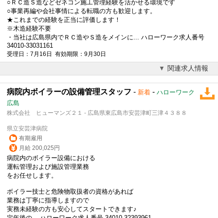
○ＲＣ造Ｓ造などゼネコン施工管理経験を活かせる環境です
○事業再編や会社事情による転職の方も歓迎します。
★これまでの経験を正当に評価します！
※木造経験不要
・当社は広島県内でＲＣ造やＳ造をメインに... ハローワーク求人番号
34010-33031161
受理日：7月16日 有効期限：9月30日
関連求人情報
病院内ボイラーの設備管理スタッフ
-
-
新着
ハローワーク
広島
株式会社 ヒューマンズ２１ - 広島県東広島市安芸津町三津４３８８
県立安芸津病院
有期雇用
月給 200,025円
病院内のボイラー設備における
運転管理および施設管理業務
をお任せします。
ボイラー技士と危険物取扱者の資格があれば
業務は丁寧に指導しますので
実務未経験の方も安心してスタートできます♪
定年後
の... ハローワーク求人番号 34010-32393961