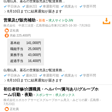
仏壇仏具、墓石の営業販売及び配達業務...
平日休み
週休2日
車通勤可能
残業あり
学歴不問
8月10日までに結果通知が届きます
営業及び販売補助
-
-
新着
求人サイトQ-JiN
株式会社 中原三法堂 - 広島県福山市東川口町5-16-30 - 7月28日
正社員
月給 225,400円
基本給
141,000円
職能手当
25,000円
業務手当
43,000円
超過手当
16,400円
仏壇仏具、墓石の営業販売及び配達業務...
平日休み
週休2日
車通勤可能
残業あり
学歴不問
8月10日までに結果通知が届きます
初任者研修/介護職員・ヘルパー/賞与あり/グループホ
ーム/日勤・夜勤
-
スポンサー：求人ボックス
株式会社エポカケアサービスグループホーム舟入・みどりの家 - 広島県 -
7月23日
正社員