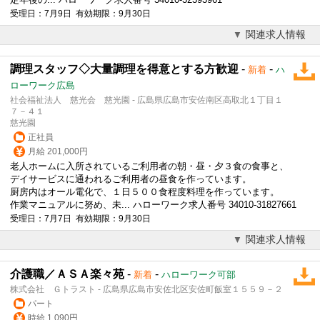
受理日：7月9日 有効期限：9月30日
関連求人情報
調理スタッフ◇大量調理を得意とする方歓迎
-
-
新着
ハ
ローワーク広島
社会福祉法人 慈光会 慈光園 - 広島県広島市安佐南区高取北１丁目１
７－４１
慈光園
正社員
月給 201,000円
老人ホームに入所されているご利用者の朝・昼・夕３食の食事と、
デイサービスに通われるご利用者の昼食を作っています。
厨房内はオール電化で、１日５００食程度料理を作っています。
作業マニュアルに努め、未... ハローワーク求人番号 34010-31827661
受理日：7月7日 有効期限：9月30日
関連求人情報
介護職／ＡＳＡ楽々苑
-
-
新着
ハローワーク可部
株式会社 Ｇトラスト - 広島県広島市安佐北区安佐町飯室１５５９－２
パート
時給 1,090円