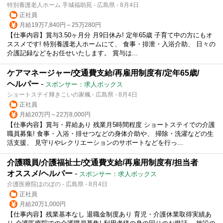
特別養護老人ホーム 手城福助苑 - 広島県 - 8月4日
正社員
月給19万7,840円～25万280円
【仕事内容】賞与3.50ヶ月分 月9日休み! 定年65歳 子育て中の方にもオ
ススメです! 特別養護老人ホームにて、 食事・排泄・入浴介助、 日々の
介護記録などをお任せいたします。 賞与は...
ケアマネージャー/交通費支給/再雇用制度有/定年65歳/
ヘルパー
-
スポンサー：求人ボックス
ショートステイ輝きこいの家楓 - 広島県 - 8月4日
正社員
月給20万円～22万8,000円
【仕事内容】賞与・昇給あり 残業月5時間程度 ショートステイでの介護
職員募集! 食事・入浴・排せつなどの身体介助や、 掃除・洗濯などの生
活支援、 見守りやレクリエーションのサポートなどを行っ...
介護職員/介護福祉士/交通費支給/再雇用制度有/担当者
オススメ/ヘルパー
-
スポンサー：求人ボックス
介護医療院ほのぼの - 広島県 - 8月4日
正社員
月給20万1,000円
【仕事内容】残業基本なし 退職金制度あり 育児・介護休業取得実績あ