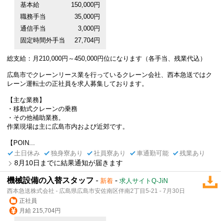
基本給
150,000円
職務手当
35,000円
通信手当
3,000円
固定時間外手当
27,704円
総支給：月210,000円～450,000円位になります（各手当、残業代込）
広島市でクレーンリース業を行っているクレーン会社、西本急送ではク
レーン運転士の正社員を求人募集しております。
【主な業務】
・移動式クレーンの乗務
・その他補助業務。
作業現場は主に広島市内および近郊です。
【POIN...
土日休み
独身寮あり
社員寮あり
車通勤可能
残業あり
8月10日までに結果通知が届きます
機械設備の入替スタッフ
-
-
新着
求人サイトQ-JiN
西本急送株式会社 - 広島県広島市安佐南区伴南2丁目5-21 - 7月30日
正社員
月給 215,704円