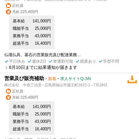
正社員
月給 225,400円
基本給
141,000円
職能手当
25,000円
業務手当
43,000円
超過手当
16,400円
仏壇仏具、墓石の営業販売及び配達業務...
平日休み
週休2日
車通勤可能
残業あり
学歴不問
8月10日までに結果通知が届きます
営業及び販売補助
-
-
新着
求人サイトQ-JiN
株式会社 中原三法堂 - 広島県福山市蔵王町1621-1 - 7月28日
正社員
月給 225,400円
基本給
141,000円
職能手当
25,000円
業務手当
43,000円
超過手当
16,400円