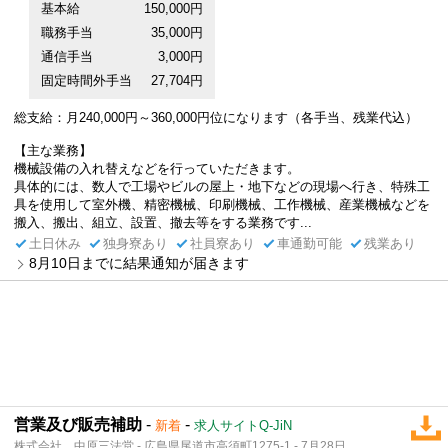
基本給
150,000円
職務手当
35,000円
通信手当
3,000円
固定時間外手当
27,704円
総支給：月240,000円～360,000円位になります（各手当、残業代込）
【主な業務】
機械設備の入れ替えなどを行っていただきます。
具体的には、数人で工場やビルの屋上・地下などの現場へ行き、特殊工
具を使用して室外機、精密機械、印刷機械、工作機械、産業機械などを
搬入、搬出、組立、設置、撤去等をする業務です...
土日休み
独身寮あり
社員寮あり
車通勤可能
残業あり
8月10日までに結果通知が届きます
営業及び販売補助
-
-
新着
求人サイトQ-JiN
株式会社 中原三法堂 - 広島県尾道市高須町1275-1 - 7月28日