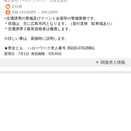
株式会社ワールドジャパン 広島営業所
正社員
月給 243,600円 ～ 284,200円
○交通誘導の警備及びイベント会場等の警備業務です。
＊現場は、主に広島市内となります。（直行直帰 駐車場あり）
＊交通誘導２級有資格者は優遇します。
※詳しい事は、面接時に説明します。
★男女とも... ハローワーク求人番号 35020-07628961
受理日：7月1日 有効期限：9月30日
関連求人情報