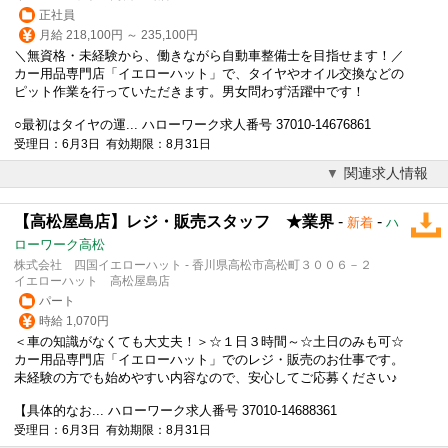
正社員
月給 218,100円 ～ 235,100円
＼無資格・未経験から、働きながら自動車整備士を目指せます！／
カー用品専門店「イエローハット」で、タイヤやオイル交換などの
ピット作業を行っていただきます。男女問わず活躍中です！
○最初はタイヤの運... ハローワーク求人番号 37010-14676861
受理日：6月3日 有効期限：8月31日
関連求人情報
【高松屋島店】レジ・販売スタッフ ★業界
-
-
新着
ハ
ローワーク高松
株式会社 四国イエローハット - 香川県高松市高松町３００６－２
イエローハット 高松屋島店
パート
時給 1,070円
＜車の知識がなくても大丈夫！＞☆１日３時間～☆土日のみも可☆
カー用品専門店「イエローハット」でのレジ・販売のお仕事です。
未経験の方でも始めやすい内容なので、安心してご応募ください♪
【具体的なお... ハローワーク求人番号 37010-14688361
受理日：6月3日 有効期限：8月31日