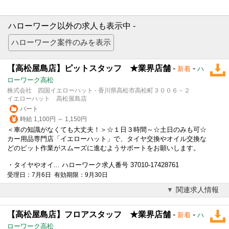
ハローワーク以外の求人も表示中 -
【高松屋島店】ピットスタッフ ★業界店舗
-
-
新着
ハ
ローワーク高松
株式会社 四国イエローハット - 香川県高松市高松町３００６－２
イエローハット 高松屋島店
パート
時給 1,100円 ～ 1,150円
＜車の知識がなくても大丈夫！＞☆１日３時間～☆土日のみも可☆
カー用品専門店「イエローハット」で、タイヤ交換やオイル交換な
どのピット作業がスムーズに進むようサポートをお願いします。
・タイヤやオイ... ハローワーク求人番号 37010-17428761
受理日：7月6日 有効期限：9月30日
関連求人情報
【高松屋島店】フロアスタッフ ★業界店舗
-
-
新着
ハ
ローワーク高松