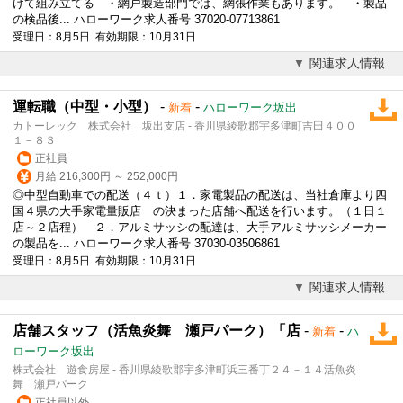
けて組み立てる ・網戸製造部門では、網張作業もあります。 ・製品
の検品後... ハローワーク求人番号 37020-07713861
受理日：8月5日 有効期限：10月31日
関連求人情報
運転職（中型・小型）
-
-
新着
ハローワーク坂出
カトーレック 株式会社 坂出支店 - 香川県綾歌郡宇多津町吉田４００
１－８３
正社員
月給 216,300円 ～ 252,000円
◎中型自動車での配送（４ｔ）１．家電製品の配送は、当社倉庫より四
国４県の大手家電量販店 の決まった店舗へ配送を行います。（１日１
店～２店程） ２．アルミサッシの配達は、大手アルミサッシメーカー
の製品を... ハローワーク求人番号 37030-03506861
受理日：8月5日 有効期限：10月31日
関連求人情報
店舗スタッフ（活魚炎舞 瀬戸パーク）「店
-
-
新着
ハ
ローワーク坂出
株式会社 遊食房屋 - 香川県綾歌郡宇多津町浜三番丁２４－１４活魚炎
舞 瀬戸パーク
正社員以外