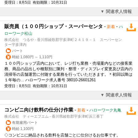
受理日：8月5日 有効期限：10月31日
関連求人情報
販売員（１００円ショップ・スーパーセンタ
-
-
新着
ハ
ローワーク松山
株式会社 つるや - 香川県綾歌郡宇多津町２４１９－１ スーパーセン
ター宇多津内
パート
時給 1,080円 ～ 1,110円
１００円ショップ店内において、レジ打ち業務・売場案内などの接客業
務、商品の品出しや種類別に陳列・整理・ディスプレイ変更及び店内の
清掃等の店舗運営に付随する業務を行っていただきます。＊初回以降は
１年毎の... ハローワーク求人番号 38010-26601261
受理日：8月5日 有効期限：10月31日
関連求人情報
コンビニ向け飲料の仕分け作業
-
-
新着
ハローワーク丸亀
株式会社 ティーエフエム - 香川県綾歌郡宇多津町浜三番丁
有期雇用パート
時給 1,100円
◇コンビニに納品される飲料を店舗ごとに仕分けるお仕事です。