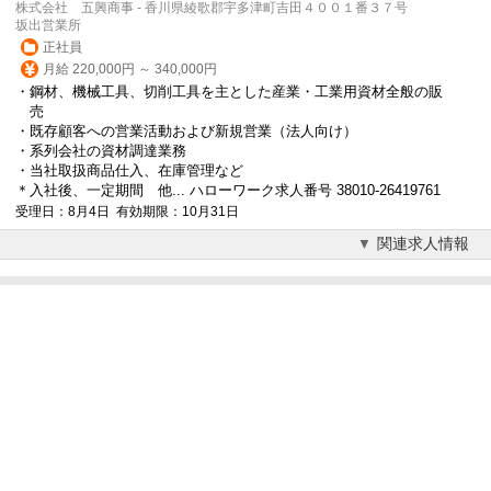
株式会社 五興商事 - 香川県綾歌郡宇多津町吉田４００１番３７号
坂出営業所
正社員
月給 220,000円 ～ 340,000円
・鋼材、機械工具、切削工具を主とした産業・工業用資材全般の販
売
・既存顧客への営業活動および新規営業（法人向け）
・系列会社の資材調達業務
・当社取扱商品仕入、在庫管理など
＊入社後、一定期間 他... ハローワーク求人番号 38010-26419761
受理日：8月4日 有効期限：10月31日
関連求人情報