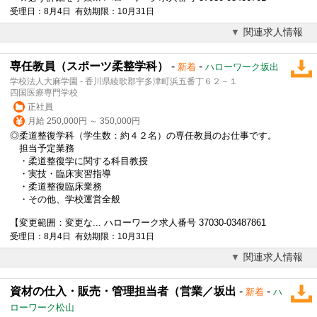
受理日：8月4日 有効期限：10月31日
関連求人情報
専任教員（スポーツ柔整学科）
-
-
新着
ハローワーク坂出
学校法人大麻学園 - 香川県綾歌郡宇多津町浜五番丁６２－１
四国医療専門学校
正社員
月給 250,000円 ～ 350,000円
◎柔道整復学科（学生数：約４２名）の専任教員のお仕事です。
担当予定業務
・柔道整復学に関する科目教授
・実技・臨床実習指導
・柔道整復臨床業務
・その他、学校運営全般
【変更範囲：変更な... ハローワーク求人番号 37030-03487861
受理日：8月4日 有効期限：10月31日
関連求人情報
資材の仕入・販売・管理担当者（営業／坂出
-
-
新着
ハ
ローワーク松山