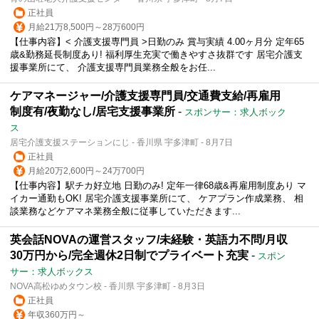
正社員
月給21万8,500円～28万600円
【仕事内容】< 介護支援専門員 >日勤のみ 賞与実績 4.00ヶ月分 定年65
歳&勤務延長制度あり! 福利厚生充実で働きやすさ抜群です 居宅介護支
援事業所にて、 介護支援専門員業務全般をお任...
ケアマネージャー/介護支援専門員/交通費支給/再雇用
制度有/夜勤なし/居宅支援事業所
-
スポンサー：求人ボック
ス
居宅介護支援ステーションにじ - 香川県 宇多津町 - 8月7日
正社員
月給20万2,600円～24万700円
【仕事内容】駅チカ好立地 日勤のみ! 定年一律68歳&再雇用制度あり マ
イカー通勤もOK! 居宅介護支援事業所にて、 ケアプラン作成業務、 相
談業務などケアマネ業務全般に従事していただきます...
英会話NOVAの運営スタッフ/未経験・英語力不問/月収
30万円から/完全週休2日制でプライベート充実
-
スポン
サー：求人ボックス
NOVA高松ゆめタウン校 - 香川県 宇多津町 - 8月3日
正社員
年収360万円～