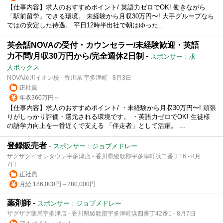
【仕事内容】求人のおすすめポイント/ 英語力ゼロでOK! 働きながら
「駅前留学」できる環境。 未経験から月収30万円〜! 大手グループなら
ではの安定した待遇。 平日12時半出社で朝はゆった...
英会話NOVAの受付・カウンセラー/未経験歓迎・英語
力不問/月収30万円から/完全週休2日制
-
スポンサー：求
人ボックス
NOVA綾川イオン校 - 香川県 宇多津町 - 8月3日
正社員
年収360万円～
【仕事内容】求人のおすすめポイント/ ・未経験から月収30万円〜! 頑張
りがしっかり評価・還元される環境です。 ・英語力ゼロでOK! 生徒様
の語学力向上を一番近くで支える 「伴走者」として活躍。 ...
登録販売者
-
スポンサー：ジョブメドレー
ザグザグイオンタウン宇多津店 - 香川県綾歌郡宇多津町浜二番丁16 - 8月
7日
正社員
月給 186,000円～280,000円
薬剤師
-
スポンサー：ジョブメドレー
ザグザグ薬局宇多津店 - 香川県綾歌郡宇多津町浜四番丁42番1 - 8月7日