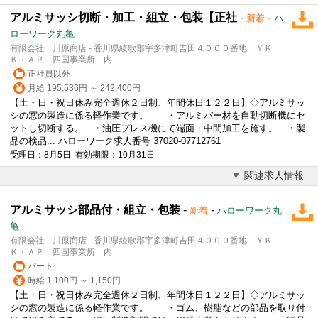
アルミサッシ切断・加工・組立・包装【正社
-
-
新着
ハ
ローワーク丸亀
有限会社 川原商店 - 香川県綾歌郡宇多津町吉田４０００番地 ＹＫ
Ｋ・ＡＰ 四国事業所 内
正社員以外
月給 195,536円 ～ 242,400円
【土・日・祝日休み完全週休２日制、年間休日１２２日】◇アルミサッ
シの窓の製造に係る軽作業です。 ・アルミバー材を自動切断機にセ
ットし切断する。 ・油圧プレス機にて端面・中間加工を施す。 ・製
品の検品... ハローワーク求人番号 37020-07712761
受理日：8月5日 有効期限：10月31日
関連求人情報
アルミサッシ部品付・組立・包装
-
-
新着
ハローワーク丸
亀
有限会社 川原商店 - 香川県綾歌郡宇多津町吉田４０００番地 ＹＫ
Ｋ・ＡＰ 四国事業所 内
パート
時給 1,100円 ～ 1,150円
【土・日・祝日休み完全週休２日制、年間休日１２２日】◇アルミサッ
シの窓の製造に係る軽作業です。 ・ゴム、樹脂などの部品を取り付