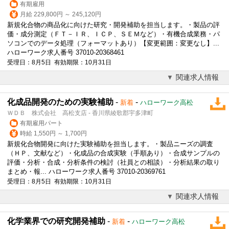
有期雇用
月給 229,800円 ～ 245,120円
新規化合物の商品化に向けた研究・開発補助を担当します。・製品の評
価・成分測定（ＦＴ－ＩＲ、ＩＣＰ、ＳＥＭなど）・有機合成業務・パ
ソコンでのデータ処理（フォーマットあり）【変更範囲：変更なし】...
ハローワーク求人番号 37010-20368461
受理日：8月5日 有効期限：10月31日
関連求人情報
化成品開発のための実験補助
-
-
新着
ハローワーク高松
ＷＤＢ 株式会社 高松支店 - 香川県綾歌郡宇多津町
有期雇用パート
時給 1,550円 ～ 1,700円
新規化合物開発に向けた実験補助を担当します。・製品ニーズの調査
（ＨＰ、文献など）・化成品の合成実験（手順あり）・合成サンプルの
評価・分析・合成・分析条件の検討（社員との相談）・分析結果の取り
まとめ・報... ハローワーク求人番号 37010-20369761
受理日：8月5日 有効期限：10月31日
関連求人情報
化学業界での研究開発補助
-
-
新着
ハローワーク高松