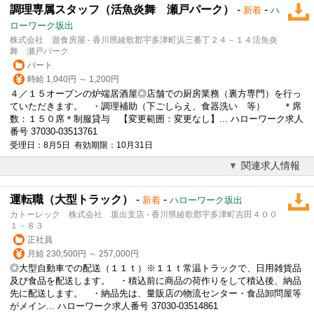
調理専属スタッフ（活魚炎舞 瀬戸パーク）
-
-
新着
ハ
ローワーク坂出
株式会社 遊食房屋 - 香川県綾歌郡宇多津町浜三番丁２４－１４活魚炎
舞 瀬戸パーク
パート
時給 1,040円 ～ 1,200円
４／１５オープンの炉端居酒屋◎店舗での厨房業務（裏方専門）を行っ
ていただきます。 ・調理補助（下ごしらえ、食器洗い 等） ＊席
数：１５０席＊制服貸与 【変更範囲：変更なし】... ハローワーク求人
番号 37030-03513761
受理日：8月5日 有効期限：10月31日
関連求人情報
運転職（大型トラック）
-
-
新着
ハローワーク坂出
カトーレック 株式会社 坂出支店 - 香川県綾歌郡宇多津町吉田４００
１－８３
正社員
月給 230,500円 ～ 257,000円
◎大型自動車での配送（１１ｔ）※１１ｔ常温トラックで、日用雑貨品
及び食品を配送します。 ・積込前に商品の荷作りをして積込後、納品
先に配送します。 ・納品先は、量販店の物流センター・食品卸問屋等
がメイン... ハローワーク求人番号 37030-03514861