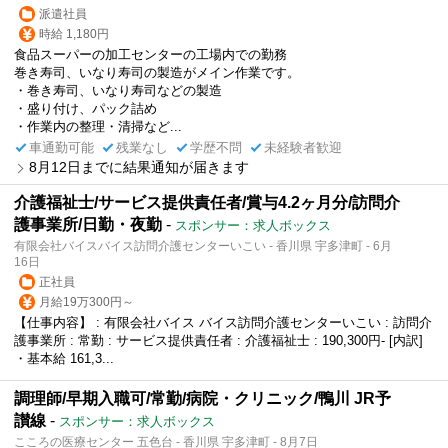
派遣社員
時給 1,180円
食品スーパーの加工センターの工場内での勤務
巻き寿司、いなり寿司の製造がメイン作業です。
・巻き寿司、いなり寿司などの製造
・盛り付け、パック詰め
・作業内の整理・清掃など...
車通勤可能
残業なし
学歴不問
未経験者歓迎
8月12日までに結果通知が届きます
介護福祉士/サービス提供責任者/賞与4.2ヶ月分/訪問介
護事業所/日勤・夜勤
-
スポンサー：求人ボックス
有限会社バイスバイス訪問介護センターいこい - 香川県 宇多津町 - 6月
16日
正社員
月給19万300円～
【仕事内容】 : 有限会社バイス バイス訪問介護センターいこい : 訪問介
護事業所 : 常勤 : サービス提供責任者 : 介護福祉士 : 190,300円- [内訳]
・基本給 161,3...
調理師/早期入職可/常勤/病院・クリニック/鴨川 JR予
讃線
-
スポンサー：求人ボックス
こころの医療センター 五色台 - 香川県 宇多津町 - 8月7日