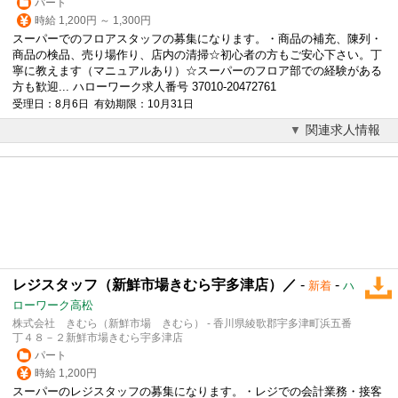
パート
時給 1,200円 ～ 1,300円
スーパーでのフロアスタッフの募集になります。・商品の補充、陳列・
商品の検品、売り場作り、店内の清掃☆初心者の方もご安心下さい。丁
寧に教えます（マニュアルあり）☆スーパーのフロア部での経験がある
方も歓迎... ハローワーク求人番号 37010-20472761
受理日：8月6日 有効期限：10月31日
関連求人情報
レジスタッフ（新鮮市場きむら宇多津店）／
-
-
新着
ハ
ローワーク高松
株式会社 きむら（新鮮市場 きむら） - 香川県綾歌郡宇多津町浜五番
丁４８－２新鮮市場きむら宇多津店
パート
時給 1,200円
スーパーのレジスタッフの募集になります。・レジでの会計業務・接客