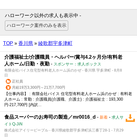
ハローワーク以外の求人も表示中 -
TOP
»
香川県
»
綾歌郡宇多津町
介護福祉士/介護職員・ヘルパー/賞与4.2ヶ月分/有料老
人ホーム/日勤・夜勤
-
スポンサー：求人ボックス
有限会社バイス住宅型有料老人ホーム浜のかぜ - 香川県 宇多津町 - 8月8
日
正社員
月給19万3,300円～21万7,700円
【仕事内容】 : 有限会社バイス 住宅型有料老人ホーム浜のかぜ : 有料老
人ホーム : 常勤 : 介護職員(介護職、介護士) : 介護福祉士 : 193,300
円-217,700円 [内訳...
食品スーパーのお寿司の製造／mr0016_d
-
-
新着
求人サ
イトQ-JiN
株式会社アイリーピープル - 香川県綾歌郡宇多津町浜三番丁28-1 - 7月29
日