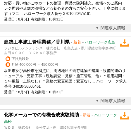
対応・買い物かごやカートの整理・商品の陳列補充、売場へのご案内・
レジ周辺や店舗の清掃など☆初心者の方もご安心下さい。丁寧に教えま
す（マニ... ハローワーク求人番号 37010-20475161
受理日：8月6日 有効期限：10月31日
関連求人情報
建築工事施工管理業務／香川県
-
-
新着
ハローワーク広島
フジタビルメンテナンス 株式会社 広島支店 - 香川県綾歌郡宇多津町
吉田４０００ ＹＫＫＡＰ事務所
正社員以外
月給 400,000円 ～ 450,000円
坂出市及び高松市を拠点に、周辺地区の既存建物の建築・設備関連のリ
ニューアル・更新工事（現地調査・見積・施工管理 他）＊雇用期間：
１年更新（上限なし）＊業務の変更範囲：変更なし... ハローワーク求人
番号 34010-36505461
受理日：8月5日 有効期限：10月31日
関連求人情報
化学メーカーでの有機合成実験補助
-
-
新着
ハローワーク
高松
ＷＤＢ 株式会社 高松支店 - 香川県綾歌郡宇多津町