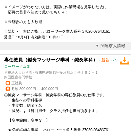
※イメージがわかない方は、実際に作業現場を見学した後に
応募の是非を決めて戴いてもＯＫ！
※未経験の方も大歓迎！
※親切・丁寧にご指... ハローワーク求人番号 37020-07643161
受理日：8月4日 有効期限：10月31日
関連求人情報
専任教員（鍼灸マッサージ学科・鍼灸学科）
-
-
新着
ハ
ローワーク坂出
学校法人大麻学園 - 香川県綾歌郡宇多津町浜五番丁６２－１
四国医療専門学校
正社員
月給 300,000円 ～ 400,000円
◎鍼灸マッサージ学科・鍼灸学科の専任教員のお仕事です。
・生徒への学科指導
・生徒数：約８７名
・状況により科目担任、クラス担任を担当頂きます。
【変更範囲：変更なし】
★必ず詳細を事業... ハローワーク求人番号 37030-03486761