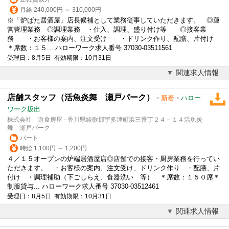
月給 240,000円 ～ 310,000円
※「炉ばた居酒屋」店長候補として業務従事していただきます。 ◎運
営管理業務 ◎調理業務 ・仕入、調理、盛り付け等 ◎接客業
務 ・お客様の案内、注文受け ・ドリンク作り、配膳、片付け
＊席数：１５... ハローワーク求人番号 37030-03511561
受理日：8月5日 有効期限：10月31日
関連求人情報
店舗スタッフ（活魚炎舞 瀬戸パーク）
-
-
新着
ハロー
ワーク坂出
株式会社 遊食房屋 - 香川県綾歌郡宇多津町浜三番丁２４－１４活魚炎
舞 瀬戸パーク
パート
時給 1,100円 ～ 1,200円
４／１５オープンの炉端居酒屋店◎店舗での接客・厨房業務を行ってい
ただきます。 ・お客様の案内、注文受け、ドリンク作り ・配膳、片
付け ・調理補助（下ごしらえ、食器洗い 等） ＊席数：１５０席＊
制服貸与... ハローワーク求人番号 37030-03512461
受理日：8月5日 有効期限：10月31日
関連求人情報