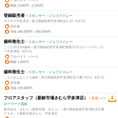
アルバイト・パート
時給 2,000円～2,350円
登録販売者
-
スポンサー：ジョブメドレー
ザグザグ宇多津店 - 香川県綾歌郡宇多津町浜2-16 - 8月7日
正社員
月給 186,000円～280,000円
歯科衛生士
-
スポンサー：ジョブメドレー
ごうだOCEAN歯科 - 香川県綾歌郡宇多津町新開2375-2スーパーセンタ
ー宇多津前 - 8月7日
アルバイト・パート
時給 1,400円
歯科衛生士
-
スポンサー：ジョブメドレー
ごうだおとなこども歯科 - 香川県綾歌郡宇多津町浜六番丁82-3 - 8月7日
正社員
月給 230,000円
フロアスタッフ（新鮮市場きむら宇多津店）
-
-
新着
ハ
ローワーク高松
株式会社 きむら（新鮮市場 きむら） - 香川県綾歌郡宇多津町浜五番
丁４８－２新鮮市場きむら 宇多津店