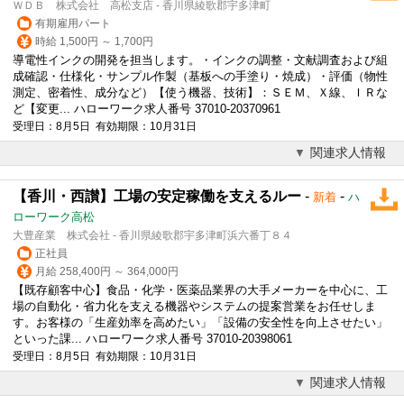
ＷＤＢ 株式会社 高松支店 - 香川県綾歌郡宇多津町
有期雇用パート
時給 1,500円 ～ 1,700円
導電性インクの開発を担当します。・インクの調整・文献調査および組
成確認・仕様化・サンプル作製（基板への手塗り・焼成）・評価（物性
測定、密着性、成分など）【使う機器、技術】：ＳＥＭ、Ｘ線、ＩＲな
ど【変更... ハローワーク求人番号 37010-20370961
受理日：8月5日 有効期限：10月31日
関連求人情報
【香川・西讃】工場の安定稼働を支えるルー
-
-
新着
ハ
ローワーク高松
大豊産業 株式会社 - 香川県綾歌郡宇多津町浜六番丁８４
正社員
月給 258,400円 ～ 364,000円
【既存顧客中心】食品・化学・医薬品業界の大手メーカーを中心に、工
場の自動化・省力化を支える機器やシステムの提案営業をお任せしま
す。お客様の「生産効率を高めたい」「設備の安全性を向上させたい」
といった課... ハローワーク求人番号 37010-20398061
受理日：8月5日 有効期限：10月31日
関連求人情報