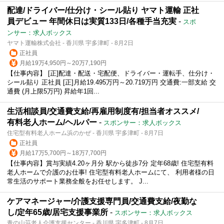
配達/ドライバー/仕分け・シール貼り ヤマト運輸 正社
員デビュー 年間休日は実質133日/各種手当充実
-
スポ
ンサー：求人ボックス
ヤマト運輸株式会社 - 香川県 宇多津町 - 8月2日
正社員
月給19万4,950円～20万7,190円
【仕事内容】 [正]配達・配送・宅配便、ドライバー・運転手、仕分け・
シール貼り 正社員 [正]月給19.495万円～20.719万円 交通費:一部支給 交
通費 (月上限5万円) 昇給年1回...
生活相談員/交通費支給/再雇用制度有/担当者オススメ/
有料老人ホーム/ヘルパー
-
スポンサー：求人ボックス
住宅型有料老人ホーム浜のかぜ - 香川県 宇多津町 - 8月7日
正社員
月給17万5,700円～18万7,700円
【仕事内容】賞与実績4.20ヶ月分 駅から徒歩7分 定年68歳! 住宅型有料
老人ホームで介護のお仕事! 住宅型有料老人ホームにて、 利用者様の日
常生活のサポート業務全般をお任せします。 J...
ケアマネージャー/介護支援専門員/交通費支給/夜勤な
し/定年65歳/居宅支援事業所
-
スポンサー：求人ボックス
青の山荘老人介護支援センター - 香川県 宇多津町 - 8月7日