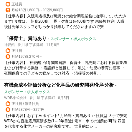
正社員
月給18万1,800円～20万9,800円
【仕事内容】入院患者様及び職員分の給食調理業務に従事していただき
ます! 食数は、 朝食280食、 昼・夕食は各480食です 未経験歓迎! 入職
後は先輩スタッフがしっかり指導してくださいますので安...
「保育士」賞与あり
-
スポンサー：求人ボックス
神愛館 - 香川県 宇多津町 - 11月6日
正社員
月給19万8,270円～
【仕事内容】: 神愛館 :保育関連施設 : 保育士 : 乳児院における保育業務
および付帯する業務 ・看護師と連携して、乳児・幼児の養育に従事 ・
夜間保育での子どもの寝かしつけ対応 ・清掃等の付帯...
有機合成や評価分析など化学品の研究開発/化学分析
-
スポンサー：求人ボックス
WDB株式会社 - 香川県 宇多津町 - 8月5日
正社員 / 派遣社員
月給28万円～32万円
【仕事内容】おすすめポイント/ 月給制・賞与あり 正社員型 大手で安定
WDBから直接雇用実績多数(1～2年目途) 電車・車での通勤が可能 四国
を代表する化学メーカーの研究所です。 世界的にシ...