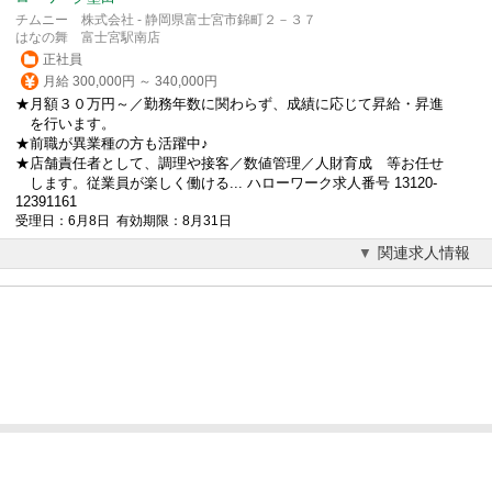
チムニー 株式会社 - 静岡県富士宮市錦町２－３７
はなの舞 富士宮駅南店
正社員
月給 300,000円 ～ 340,000円
★月額３０万円～／勤務年数に関わらず、成績に応じて昇給・昇進
を行います。
★前職が異業種の方も活躍中♪
★店舗責任者として、調理や接客／数値管理／人財育成 等お任せ
します。従業員が楽しく働ける... ハローワーク求人番号 13120-
12391161
受理日：6月8日 有効期限：8月31日
関連求人情報