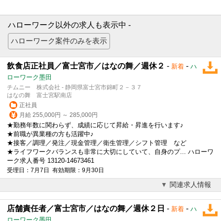
ハローワーク以外の求人も表示中 -
飲食店正社員／富士宮市／はなの舞／週休２
-
-
新着
ハ
ローワーク墨田
チムニー 株式会社 - 静岡県富士宮市錦町２－３７
はなの舞 富士宮駅南店
正社員
月給 255,000円 ～ 285,000円
★勤務年数に関わらず、成績に応じて昇給・昇進を行います♪
★前職が異業種の方も活躍中♪
★接客／調理／発注／現金管理／衛生管理／シフト管理 など
★ライフワークバランスも非常に大切にしていて、自身のプ... ハローワ
ーク求人番号 13120-14673461
受理日：7月7日 有効期限：9月30日
関連求人情報
店舗責任者／富士宮市／はなの舞／週休２日
-
-
新着
ハ
ローワーク墨田