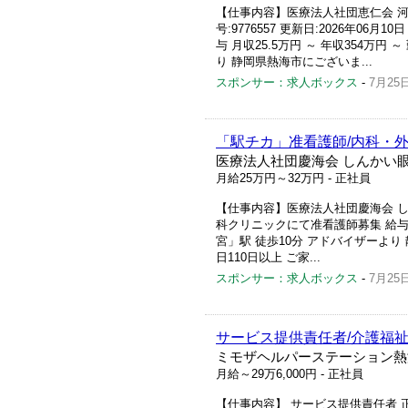
【仕事内容】医療法人社団恵仁会 河
号:9776557 更新日:2026年0
与 月収25.5万円 ～ 年収354万円
り 静岡県熱海市にございま...
スポンサー：求人ボックス
-
7月25
「駅チカ」准看護師/内科・
医療法人社団慶海会 しんかい
月給25万円～32万円
- 正社員
【仕事内容】医療法人社団慶海会 しんかい
科クリニックにて准看護師募集 給与 月
宮」駅 徒歩10分 アドバイザーよ
日110日以上 ご家...
スポンサー：求人ボックス
-
7月25
サービス提供責任者/介護福祉
ミモザヘルパーステーション熱
月給～29万6,000円
- 正社員
【仕事内容】 サービス提供責任者 