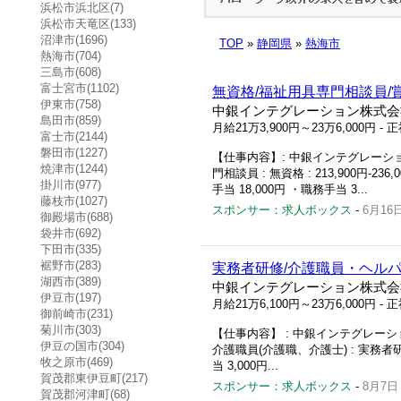
浜松市浜北区(7)
浜松市天竜区(133)
沼津市(1696)
TOP
»
静岡県
»
熱海市
熱海市(704)
三島市(608)
富士宮市(1102)
無資格/福祉用具専門相談員/
伊東市(758)
中銀インテグレーション株式会
島田市(859)
月給21万3,900円～23万6,000円
- 
富士市(2144)
磐田市(1227)
【仕事内容】: 中銀インテグレーション
焼津市(1244)
門相談員 : 無資格 : 213,900円-236
掛川市(977)
手当 18,000円 ・職務手当 3...
藤枝市(1027)
スポンサー：求人ボックス
-
6月16
御殿場市(688)
袋井市(692)
下田市(335)
裾野市(283)
実務者研修/介護職員・ヘルパ
湖西市(389)
中銀インテグレーション株式会
伊豆市(197)
月給21万6,100円～23万6,000円
- 
御前崎市(231)
菊川市(303)
【仕事内容】 : 中銀インテグレーショ
伊豆の国市(304)
介護職員(介護職、介護士) : 実務者研修 : 
牧之原市(469)
当 3,000円...
賀茂郡東伊豆町(217)
スポンサー：求人ボックス
-
8月7日
賀茂郡河津町(68)