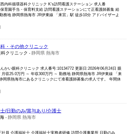
西内科循環器科クリニック K’s訪問看護ステーション 求人番
6月10日 保育園手当・保育料支給 訪問看護ステーションにて正看護師募集 給
 ～ 勤務地 静岡県熱海市 JR伊東線 「来宮」駅 徒歩10分 アドバイザーよ
日
外科・その他クリニック
眼科クリニック
静岡県 熱海市
-
眼科クリニック 求人番号:10134772 更新日:2026年06月24日 眼
収25.0万円 ～ 年収300万円 ～ 勤務地 静岡県熱海市 JR伊東線 「来
り 静岡県熱海市にあるクリニックにて准看護師募集の求人です。 年間休
日
士/日勤のみ/賞与あり/介護士
海
静岡県 熱海市
-
正社員 介護福祉士 介護福祉士実務者研修 訪問介護事業所 日勤のみ