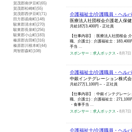
賀茂郡南伊豆町(65)
賀茂郡松崎町(55)
賀茂郡西伊豆町(71)
介護福祉士/介護職員・ヘルパー
田方郡函南町(148)
医療法人社団桜会介護老人保健
駿東郡清水町(270)
月給18万3,400円
- 正社員
駿東郡長泉町(256)
駿東郡小山町(183)
【仕事内容】 : 医療法人社団桜会 介
榛原郡吉田町(316)
職、介護士) : 介護福祉士 : 183,400円
榛原郡川根本町(44)
手当 ...
周智郡森町(108)
スポンサー：求人ボックス
-
8月7日
介護福祉士/介護職員・ヘルパ
中銀インテグレーション株式会
月給27万1,100円～
- 正社員
【仕事内容】 : 中銀インテグレーショ
職、介護士) : 介護福祉士 : 271,100
・食事手当 ...
スポンサー：求人ボックス
-
8月7日
介護福祉士/介護職員・ヘルパ