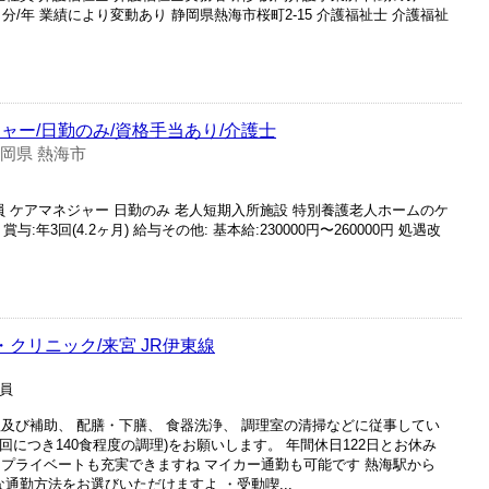
1.3ヶ月分/年 業績により変動あり 静岡県熱海市桜町2-15 介護福祉士 介護福祉
ャー/日勤のみ/資格手当あり/介護士
岡県 熱海市
員 ケアマネジャー 日勤のみ 老人短期入所施設 特別養護老人ホームのケ
与:年3回(4.2ヶ月) 給与その他: 基本給:230000円〜260000円 処遇改
・クリニック/来宮 JR伊東線
社員
及び補助、 配膳・下膳、 食器洗浄、 調理室の清掃などに従事してい
回につき140食程度の調理)をお願いします。 年間休日122日とお休み
 プライベートも充実できますね マイカー通勤も可能です 熱海駅から
通勤方法をお選びいただけますよ ・受動喫...