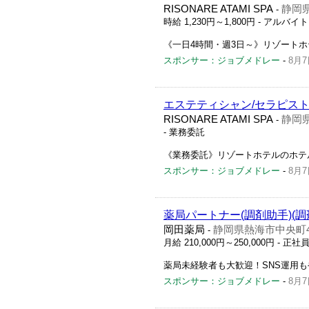
RISONARE ATAMI SPA
静岡県
-
時給 1,230円～1,800円
- アルバイ
《一日4時間・週3日～》リゾート
スポンサー：ジョブメドレー
-
8月7
エステティシャン/セラピス
RISONARE ATAMI SPA
静岡県
-
- 業務委託
《業務委託》リゾートホテルのホテ
スポンサー：ジョブメドレー
-
8月7
薬局パートナー(調剤助手)(調
岡田薬局
静岡県熱海市中央町4-
-
月給 210,000円～250,000円
- 正社
薬局未経験者も大歓迎！SNS運用
スポンサー：ジョブメドレー
-
8月7