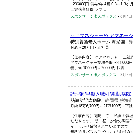
~296000円 賞与:年 4回 0.3～
士実務者研修 シフ...
スポンサー：求人ボックス
-
8月7日
ケアマネジャー/ケアマネージ
特別養護老人ホーム 海光園
静
-
月給～28万円
- 正社員
【仕事内容】 ケアマネジャー 正社
アマネージャー業務全般 ~280000円 賞
善手当:10000円～20000円 扶養...
スポンサー：求人ボックス
-
8月7日
調理師/早期入職可/常勤/病院
熱海所記念病院
静岡県 熱海市
-
月給18万6,700円～21万100円
- 正
【仕事内容】病院にて、 給食の調理
ただきます。 朝・昼・夕食の調理(1
がしっかり確保されていますので、
無料送迎バスもございます! お好きな