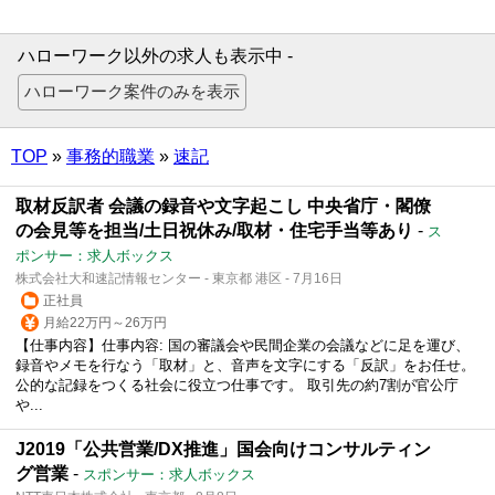
ハローワーク以外の求人も表示中 -
TOP
»
事務的職業
»
速記
取材反訳者 会議の録音や文字起こし 中央省庁・閣僚
の会見等を担当/土日祝休み/取材・住宅手当等あり
-
ス
ポンサー：求人ボックス
株式会社大和速記情報センター - 東京都 港区 - 7月16日
正社員
月給22万円～26万円
【仕事内容】仕事内容: 国の審議会や民間企業の会議などに足を運び、
録音やメモを行なう「取材」と、音声を文字にする「反訳」をお任せ。
公的な記録をつくる社会に役立つ仕事です。 取引先の約7割が官公庁
や...
J2019「公共営業/DX推進」国会向けコンサルティン
グ営業
-
スポンサー：求人ボックス