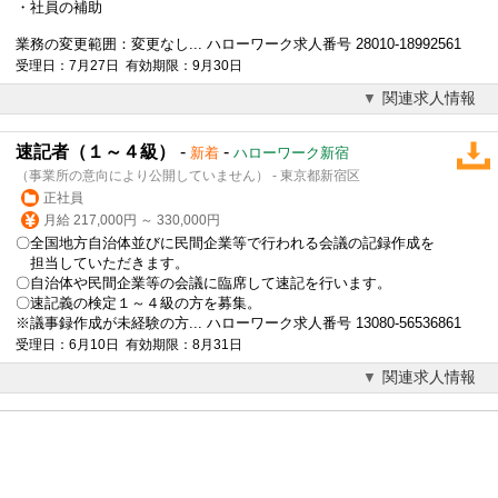
・社員の補助
業務の変更範囲：変更なし... ハローワーク求人番号 28010-18992561
受理日：7月27日 有効期限：9月30日
関連求人情報
速記者（１～４級）
-
-
新着
ハローワーク新宿
（事業所の意向により公開していません） - 東京都新宿区
正社員
月給 217,000円 ～ 330,000円
〇全国地方自治体並びに民間企業等で行われる会議の記録作成を
担当していただきます。
〇自治体や民間企業等の会議に臨席して
速記
を行います。
〇
速記
義の検定１～４級の方を募集。
※議事録作成が未経験の方... ハローワーク求人番号 13080-56536861
受理日：6月10日 有効期限：8月31日
関連求人情報