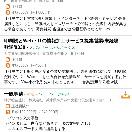
NTT東日本株式会社 - 東京都 - 8月8日
正社員
年収800万円～1,000万円
【仕事内容】営業>法人営業 IT・インターネット>通信・キャリア 会員
属性などに応じ、当該求人をビズリーチ上で閲覧された際に内容が異な
る場合があります 募集背景 当担当では情報基盤となるサーバ...
印刷物とWeb・ITの情報加工サービス提案営業/未経験
歓迎/9339
-
スポンサー：求人ボックス
共立速記印刷株式会社 - 東京都 千代田区 - 6月30日
正社員
年収350万円～450万円
【仕事内容】取引先となる企業や学校法人、外郭団体に対して、印刷物
だけでなく、Web・ITを組み合わせた情報加工サービスを提案するお仕
事です。 50年来の取引先を中心としたルート営業(定期印刷物や販...
一般事務
-
-
新着
ハローワーク神戸
神戸綜合速記 株式会社 - 兵庫県神戸市中央区北長狭通４丁目３－８
正社員以外
月給 192,000円 ～ 240,000円
・パソコン入力事務
（インタビュー内容など録音データの文字起こし）
・エムエスワード文書の編集をする