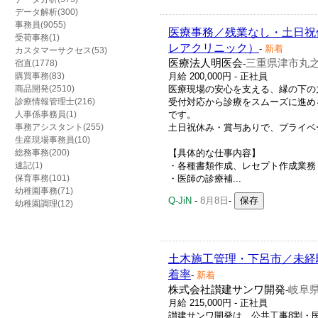
データ解析(300)
事務員(9055)
医療事務／残業なし・土日祝
受荷事務(1)
レアクリニック）
-
新着
カスタマーサクセス(53)
医療法人明医会
三重県津市丸之内
宿直(1778)
-
購買事務(83)
月給 200,000円 - 正社員
商品開発(2510)
医療現場の安心を支える、縁の下の
診療情報管理士(216)
受付対応から診療をスムーズに進め
人事係事務員(1)
です。
事務アシスタント(255)
土日祝休み・賞与ありで、プライベ
生産現場事務員(10)
総務事務(200)
【具体的な仕事内容】
速記(1)
・各種書類作成、レセプト作成業務
保育事務(101)
・医師の診療補...
幼稚園事務(71)
Q-JiN
-
8月8日
-
幼稚園調理(12)
土木施工管理・下呂市／未経
着率
-
新着
株式会社讃建サンワ開発
岐阜県
-
月給 215,000円 - 正社員
讃建サンワ開発は、公共工事8割・