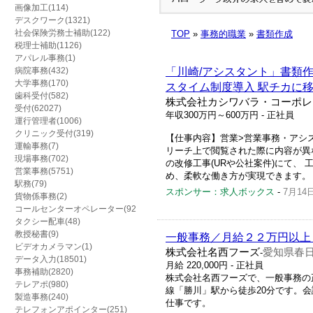
画像加工(114)
デスクワーク(1321)
社会保険労務士補助(122)
TOP
»
事務的職業
»
書類作成
税理士補助(1126)
アパレル事務(1)
病院事務(432)
「川崎/アシスタント」書類作
大学事務(170)
スタイム制度導入 駅チカに
歯科受付(582)
株式会社カシワバラ・コーポレ
受付(62027)
年収300万円～600万円
- 正社員
運行管理者(1006)
クリニック受付(319)
【仕事内容】営業>営業事務・アシ
運輸事務(7)
リーチ上で閲覧された際に内容が異な
現場事務(702)
の改修工事(URや公社案件)にて、
営業事務(5751)
め、柔軟な働き方が実現できます。 
駅務(79)
スポンサー：求人ボックス
-
7月14
貨物係事務(2)
コールセンターオペレーター(92)
タクシー配車(48)
教授秘書(9)
一般事務／月給２２万円以上
ビデオカメラマン(1)
株式会社名西フーズ
愛知県春日
-
データ入力(18501)
月給 220,000円 - 正社員
事務補助(2820)
株式会社名西フーズで、一般事務の
テレアポ(980)
線「勝川」駅から徒歩20分です。
製造事務(240)
仕事です。
テレフォンアポインター(251)