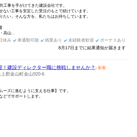
公共工事を手がけてきた建設会社です。
せない工事を安定した受注のもとで続けています。
りたい」そんな方を、私たちはお待ちしています。
盤
高山...
日休み
車通勤可能
残業あり
未経験者歓迎
ボーナスあり
8月17日までに結果通知が届きます
歓迎！建設ディレクター職に挑戦しませんか？
-
新着
上郡金山町金山920-6
ムーズに進むように支える仕事】です。
などでサポートします。