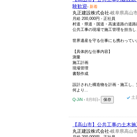
験歓迎
-
新着
丸正建設株式会社
岐阜県高山市下
-
月給 200,000円 - 正社員
村道・県道・国道・高速道路の道路
公共工事の現場で施工管理を担当し
世界遺産を守る仕事にも携わってい
【具体的な仕事内容】
測量
施工計画
現場管理
書類作成
設計された構造物を計画・施工し、
何より...
土
Q-JiN
-
8月8日
-
【高山市】公共工事の土木施
丸正建設株式会社
岐阜県高山市下
-
月給 200,000円 - 正社員