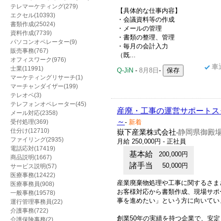
テレマーケティング(279)
【具体的な仕事内容】
エクセル(10393)
・会議資料等の作成
書類作成(25024)
・メールの管理
資料作成(7739)
・書類の整理、管理
パソコンオペレーター(9)
・毎月の会計入力
販売事務(767)
（既...
オフィスワーク(976)
車
士業(11991)
Q-JiN
-
8月8日
-
マーケティングリサーチ(1)
マーチャンダイザー(199)
テレオペ(3)
テレフォンオペレーター(45)
産廃・工事の運営サポートス
メール対応(2358)
～
受付処理(369)
-
新着
仕分け(12710)
嶽下産業株式会社
静岡県御殿場
-
ファイリング(2935)
月給 250,000円 - 正社員
電話応対(17419)
基本給
200,000円
商品説明(1667)
諸手当
50,000円
サービス説明(57)
医療事務(12422)
産業廃棄物処理や工事に関するさま
医療事務員(908)
お客様対応から書類作成、現場サポ
一般事務(19578)
事を進めたい」という方に向いてい
運行管理事務員(22)
介護事務(722)
創業50年の実績を持つ企業で、安
介護保険事務(2)