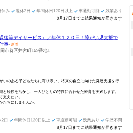
日休み
週休2日
年間休日120日以上
車通勤可能
残業あり
8月17日までに結果通知が届きます
課後等デイサービス）／年休１２０日！障がい児支援で
仕事
-
新着
岡市葵区井宮町159番地1
障がいのある子どもたちに寄り添い、将来の自立に向けた発達支援を行
識と経験を活かし、一人ひとりの特性に合わせた療育を実践します。
て支えたい」
かたちにしませんか。
休2日
年間休日120日以上
車通勤可能
残業あり
学歴不問
8月17日までに結果通知が届きます