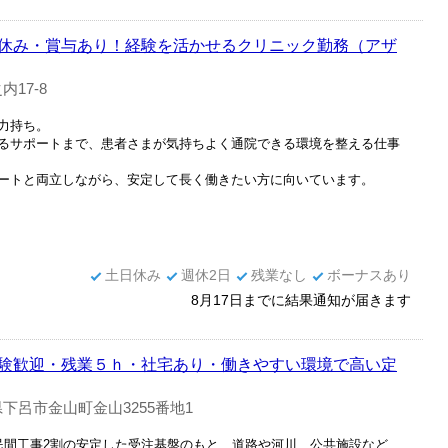
休み・賞与あり！経験を活かせるクリニック勤務（アザ
17-8
力持ち。
るサポートまで、患者さまが気持ちよく通院できる環境を整える仕事
ートと両立しながら、安定して長く働きたい方に向いています。
土日休み
週休2日
残業なし
ボーナスあり
8月17日までに結果通知が届きます
験歓迎・残業５ｈ・社宅あり・働きやすい環境で高い定
下呂市金山町金山3255番地1
民間工事2割の安定した受注基盤のもと、道路や河川、公共施設など、