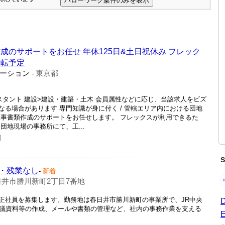
成のサポートをお任せ 年休125日&土日祝休み フレック
移転予定
ーション
東京都
-
スタント 建設>建設・建築・土木 会員属性などに応じ、当該求人をビズ
る場合があります 専門知識が身に付く / 管轄エリア内における団地
 工事書類作成のサポートをお任せします。 フレックスが利用できるた
団地現場の事務所にて、工...
日
・残業なし
-
新着
井市勝川新町2丁目7番地
正社員を募集します。勤務地は春日井市勝川新町の事業所で、JR中央
会議資料等の作成、メールや書類の管理など、社内の事務作業を支える