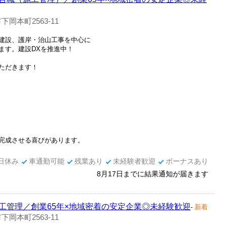
岡本町2563-11
建設、護岸・治山工事を中心に
ます。建設DXを推進中！
ただきます！
完成させる喜びがあります。
日休み
車通勤可能
残業あり
未経験者歓迎
ボーナスあり
8月17日までに結果通知が届きます
工管理／創業65年×地域密着の安定企業◎未経験歓迎
-
新着
岡本町2563-11