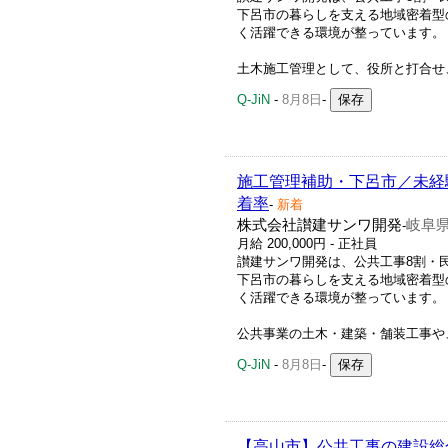
下呂市の暮らしを支える地域密着型の
く活躍できる環境が整っています。
土木施工管理として、役所と打合せ、
Q-JiN
-
8月8日
-
施工管理補助・下呂市／未経
着率
-
新着
株式会社讃建サンワ開発
岐阜県
-
月給 200,000円 - 正社員
讃建サンワ開発は、公共工事8割・
下呂市の暮らしを支える地域密着型の
く活躍できる環境が整っています。
公共事業の土木・建築・舗装工事や、
Q-JiN
-
8月8日
-
【高山市】公共工事の建設総