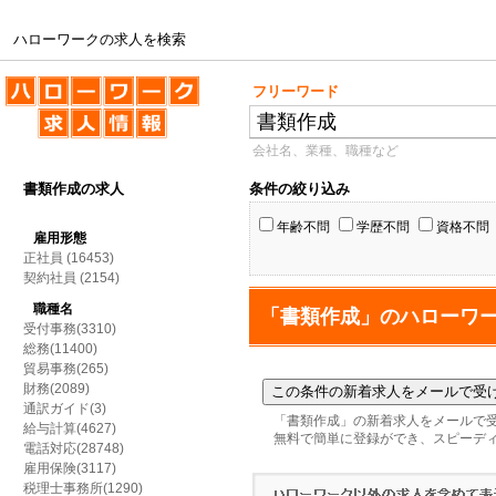
ハローワークの求人を検索
ハローワークの求人を検索
フリーワード
会社名、業種、職種など
書類作成の求人
条件の絞り込み
年齢不問
学歴不問
資格不問
雇用形態
正社員
(16453)
契約社員
(2154)
職種名
「書類作成」のハローワ
受付事務(3310)
総務(11400)
貿易事務(265)
財務(2089)
通訳ガイド(3)
「書類作成」の新着求人をメールで
給与計算(4627)
無料で簡単に登録ができ、スピーデ
電話対応(28748)
雇用保険(3117)
税理士事務所(1290)