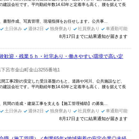
建設会社です。平均勤続年数14.63年と定着率も高く、腰を据えて長
書類作成、写真管理、現場指揮をお任せします。公共事...
土日休み
週休2日
独身寮あり
社員寮あり
車通勤可能
8月17日までに結果通知が届きます
験歓迎・残業５ｈ・社宅あり・働きやすい環境で高い定
下呂市金山町金山3255番地1
民間工事2割の安定した受注基盤のもと、道路や河川、公共施設など、
建設会社です。平均勤続年数14.63年と定着率も高く、腰を据えて長
民間の造成・建築工事を支える【施工管理補助】の募集...
土日休み
週休2日
独身寮あり
社員寮あり
車通勤可能
8月17日までに結果通知が届きます
合職（施工管理）／創業65年×地域密着の安定企業◎未経