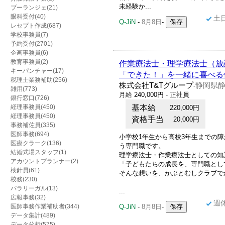
未経験か...
ブーランジェ(21)
眼科受付(40)
土
Q-JiN
-
8月8日
-
レセプト作成(687)
学校事務員(7)
予約受付(2701)
企画事務員(6)
教育事務員(2)
作業療法士・理学療法士（放
キーパンチャー(17)
「できた！」を一緒に喜べる
税理士業務補助(256)
株式会社T&Tグループ
静岡県静
-
雑用(773)
月給 240,000円 - 正社員
銀行窓口(726)
経理事務員(450)
基本給
220,000円
経理事務員(450)
資格手当
20,000円
事務補佐員(335)
医師事務(694)
小学校1年生から高校3年生までの
医療クラーク(136)
う専門職です。
結婚式場スタッフ(1)
理学療法士・作業療法士としての知
アカウントプランナー(2)
「子どもたちの成長を、専門職とし
検針員(61)
そんな想いを、かぶとむしクラブで
校務(230)
パラリーガル(13)
...
広報事務(32)
週
医師事務作業補助者(344)
Q-JiN
-
8月8日
-
データ集計(489)
データ分析(575)