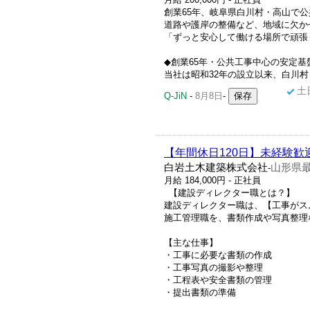
創業65年、岐阜県白川村・高山で
道路や護岸の整備など、地域に欠か
「ずっと安心して働ける場所で頑張
◆創業65年・公共工事中心の安定基
当社は昭和32年の設立以来、白川村・
土
Q-JiN
-
8月8日
-
【年間休日120日】未経験
白岩土木建築株式会社
山形県最
-
月給 184,000円 - 正社員
【建設ディレクター職とは？】
建設ディレクター職は、【工事がス
施工管理職を、書類作成や写真整理
【主な仕事】
・工事に必要な書類の作成
・工事写真の撮影や整理
・工程表や安全書類の管理
・提出書類の準備