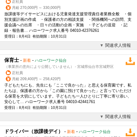
正社員
月給 270,000円 ～ 330,000円
放課後等デイサービスにおける児童発達支援管理責任者業務全般 ・個
別支援計画の作成 ・保護者の方の相談支援 ・関係機関への訪問、支
援会議への出席 ・日々の活動の企画・実施 ・子どもの送迎 ・記
録・報告書... ハローワーク求人番号 04010-42376261
受理日：8月4日 有効期限：10月31日
関連求人情報
保育士
-
-
新着
ハローワーク仙台
（事業所の意向により公開していません） - 宮城県仙台市宮城野区
正社員
月給 209,400円 ～ 258,420円
子どもたちにも、先生にも「ここで良かった」と思える保育園です。私
たちは、保護者の方から「この園に預けて良かった」と言っていただけ
る保育を大切にしています。子どもたち一人ひとりに丁寧に寄り添い、
安心して... ハローワーク求人番号 04010-42441761
受理日：8月4日 有効期限：10月31日
関連求人情報
ドライバー（放課後デイ）
-
-
新着
ハローワーク仙台