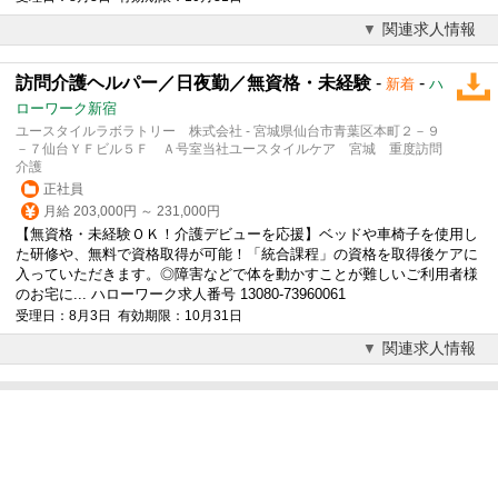
関連求人情報
訪問介護ヘルパー／日夜勤／無資格・未経験
-
-
新着
ハ
ローワーク新宿
ユースタイルラボラトリー 株式会社 - 宮城県仙台市青葉区本町２－９
－７仙台ＹＦビル５Ｆ Ａ号室当社ユースタイルケア 宮城 重度訪問
介護
正社員
月給 203,000円 ～ 231,000円
【無資格・未経験ＯＫ！介護デビューを応援】ベッドや車椅子を使用し
た研修や、無料で資格取得が可能！「統合課程」の資格を取得後ケアに
入っていただきます。◎障害などで体を動かすことが難しいご利用者様
のお宅に... ハローワーク求人番号 13080-73960061
受理日：8月3日 有効期限：10月31日
関連求人情報