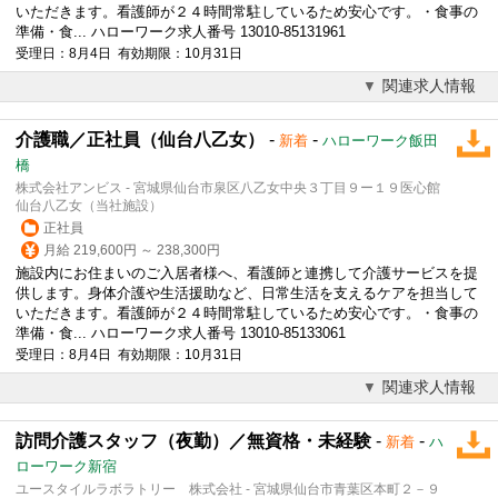
いただきます。看護師が２４時間常駐しているため安心です。・食事の
準備・食... ハローワーク求人番号 13010-85131961
受理日：8月4日 有効期限：10月31日
関連求人情報
介護職／正社員（仙台八乙女）
-
-
新着
ハローワーク飯田
橋
株式会社アンビス - 宮城県仙台市泉区八乙女中央３丁目９ー１９医心館
仙台八乙女（当社施設）
正社員
月給 219,600円 ～ 238,300円
施設内にお住まいのご入居者様へ、看護師と連携して介護サービスを提
供します。身体介護や生活援助など、日常生活を支えるケアを担当して
いただきます。看護師が２４時間常駐しているため安心です。・食事の
準備・食... ハローワーク求人番号 13010-85133061
受理日：8月4日 有効期限：10月31日
関連求人情報
訪問介護スタッフ（夜勤）／無資格・未経験
-
-
新着
ハ
ローワーク新宿
ユースタイルラボラトリー 株式会社 - 宮城県仙台市青葉区本町２－９