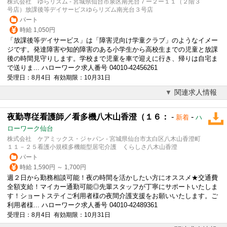
株式会社 ゆらリズム - 宮城県仙台市泉区南光台７ー２ー１１（２階３
号店）放課後等デイサービスゆらリズム南光台３号店
パート
時給 1,050円
「放課後等デイサービス」は「障害児向け学童クラブ」のようなイメー
ジです。発達障害や知的障害のある小学生から高校生までの児童と放課
後の時間
見守り
します。学校まで児童を車で迎えに行き、帰りは自宅ま
で送りま... ハローワーク求人番号 04010-42456261
受理日：8月4日 有効期限：10月31日
関連求人情報
夜勤専従看護師／看多機八木山香澄（１６：
-
-
新着
ハ
ローワーク仙台
株式会社 ケアミックス・ジャパン - 宮城県仙台市太白区八木山香澄町
１１－２５看護小規模多機能型居宅介護 くらしさ八木山香澄
パート
時給 1,590円 ～ 1,700円
週２日から勤務相談可能！夜の時間を活かしたい方にオススメ★交通費
全額支給！マイカー通勤可能◎先輩スタッフが丁寧にサポートいたしま
す！ショートステイご利用者様の夜間介護支援をお願いいたします。ご
利用者様... ハローワーク求人番号 04010-42489361
受理日：8月4日 有効期限：10月31日