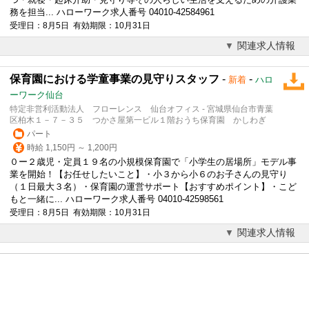
務を担当... ハローワーク求人番号 04010-42584961
受理日：8月5日 有効期限：10月31日
関連求人情報
保育園における学童事業の見守りスタッフ
-
-
新着
ハロ
ーワーク仙台
特定非営利活動法人 フローレンス 仙台オフィス - 宮城県仙台市青葉
区柏木１－７－３５ つかさ屋第一ビル１階おうち保育園 かしわぎ
パート
時給 1,150円 ～ 1,200円
０ー２歳児・定員１９名の小規模保育園で「小学生の居場所」モデル事
業を開始！【お任せしたいこと】・小３から小６のお子さんの
見守り
（１日最大３名）・保育園の運営サポート【おすすめポイント】・こど
もと一緒に... ハローワーク求人番号 04010-42598561
受理日：8月5日 有効期限：10月31日
関連求人情報