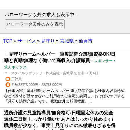
ハローワーク以外の求人も表示中 -
TOP
»
サービス
»
見守り
»
宮城県
»
仙台市
「見守りホームヘルパー」重度訪問介護/無資格OK/日
勤と夜勤/無理なく働いて高収入/介護職員
-
スポンサー：
求人ボックス
ユースタイルラボラトリー株式会社 - 宮城県 仙台市 - 8月4日
正社員
月給28万3,000円～38万3,000円
【仕事内容】基本情報 ホームヘルパー 重度訪問介護 お仕事内容 障がい
などで身体が動かせないご利用者のご自宅に訪問し、おそばでケアする
『見守り訪問介護』です。 夜勤は月に12回程度。...
通所介護の児童指導員/無資格可/日曜固定休みの完全
週休二日制 しっかり働いたあとはしっかり休めます/
職員数が少なく、事実上見守りにのみ徹底せざるを得