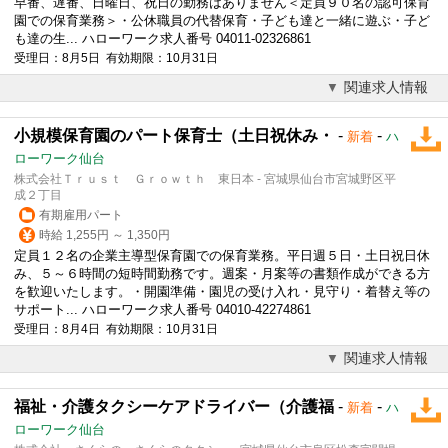
早番、遅番、日曜日、祝日の勤務はありません＜定員９０名の認可保育
園での保育業務＞・公休職員の代替保育・子ども達と一緒に遊ぶ・子ど
も達の生... ハローワーク求人番号 04011-02326861
受理日：8月5日 有効期限：10月31日
関連求人情報
小規模保育園のパート保育士（土日祝休み・
-
-
新着
ハ
ローワーク仙台
株式会社Ｔｒｕｓｔ Ｇｒｏｗｔｈ 東日本 - 宮城県仙台市宮城野区平
成２丁目
有期雇用パート
時給 1,255円 ～ 1,350円
定員１２名の企業主導型保育園での保育業務。平日週５日・土日祝日休
み、５～６時間の短時間勤務です。週案・月案等の書類作成ができる方
を歓迎いたします。・開園準備・園児の受け入れ・
見守り
・着替え等の
サポート... ハローワーク求人番号 04010-42274861
受理日：8月4日 有効期限：10月31日
関連求人情報
福祉・介護タクシーケアドライバー（介護福
-
-
新着
ハ
ローワーク仙台