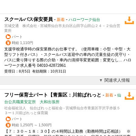
スクールバス保安要員
-
-
新着
ハローワーク仙台
宮城交通 株式会社 - 宮城県仙台市太白区山田字山田山２４－２仙台営
業所
パート
時給 1,110円
支援学校通学時の保安業務のお仕事です。（使用車種：小型・中型・大
型リフト付きバス）・スクールバス送迎中の車内の児童生徒の
見守り
・
バスに乗り降りする際の介助・車内の清掃等変更範囲：変更なし... ハロ
ーワーク求人番号 04010-42872861
受理日：8月5日 有効期限：10月31日
関連求人情報
フリー保育士パート【青葉区：川前ぱれっと
-
-
新着
仙
台公共職業安定所 大和出張所
社会福祉法人 仙台ぱれっと福祉会 - 宮城県仙台市青葉区芋沢字赤坂５
３ー１川前ぱれっと保育園
パート
時給 1,250円 ～ 1,500円
【７：３０～１８：３０】の４時間以上勤務（勤務時間は応相談） ※