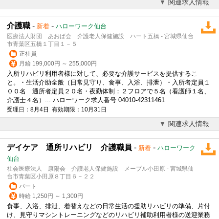
関連求人情報
介護職
-
-
新着
ハローワーク仙台
医療法人財団 あおば会 介護老人保健施設 ハート五橋 - 宮城県仙台
市青葉区五橋１丁目１－５
正社員
月給 199,000円 ～ 255,000円
入所リハビリ利用者様に対して、必要な介護サービスを提供するこ
と。・生活介助全般（日常
見守り
、食事、入浴、排泄）・入所者定員１
００名 通所者定員２０名・夜勤体制：２フロアで５名（看護師１名、
介護士４名）... ハローワーク求人番号 04010-42311461
受理日：8月4日 有効期限：10月31日
関連求人情報
デイケア 通所リハビリ 介護職員
-
-
新着
ハローワーク
仙台
社会医療法人 康陽会 介護老人保健施設 メープル小田原 - 宮城県仙
台市青葉区小田原８丁目６－２２
パート
時給 1,250円 ～ 1,300円
食事、入浴、排泄、着替えなどの日常生活の援助リハビリの準備、片付
け、
見守り
マシントレーニングなどのリハビリ補助利用者様の送迎業務