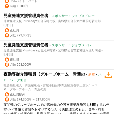
アルバイト・パート
時給 1,100円
児童発達支援管理責任者
-
スポンサー：ジョブメドレー
児童発達支援 Plus+days仙台長町南校 - 宮城県仙台市太白区長町駅近郊 -
8月5日
正社員
月給 293,000円
児童発達支援管理責任者
-
スポンサー：ジョブメドレー
児童発達支援 Plus+days仙台河原町校 - 宮城県仙台市若林区河原町周辺 -
8月5日
正社員
月給 293,000円
夜勤専従介護職員【グループホーム 青葉の
-
-
新着
ハ
ローワーク仙台
社会福祉法人 青葉福祉会 - 宮城県仙台市青葉区荒巻字三居沢１－１
６ グループホーム 青葉の風
正社員以外
月給 174,300円 ～ 217,800円
夜間帯のグループホームでの高齢者の介護支援業務施設を利用するお年
寄りへ”尊厳と習慣をお守りする”という実践理念のもと、食事・排せ
つ・就寝・起床介助・
見守り
等その人らしい生活を支えるための介護業