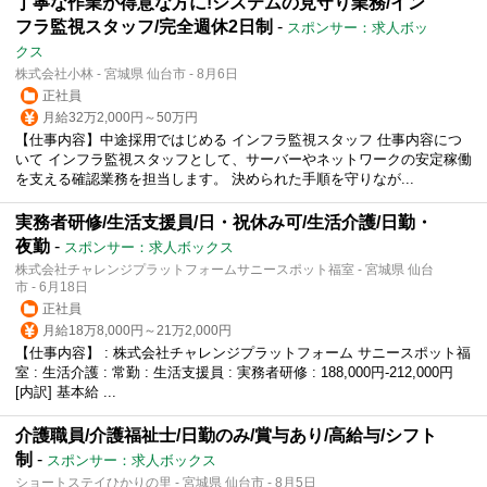
丁寧な作業が得意な方に!システムの見守り業務/イン
フラ監視スタッフ/完全週休2日制
-
スポンサー：求人ボッ
クス
株式会社小林 - 宮城県 仙台市 - 8月6日
正社員
月給32万2,000円～50万円
【仕事内容】中途採用ではじめる インフラ監視スタッフ 仕事内容につ
いて インフラ監視スタッフとして、サーバーやネットワークの安定稼働
を支える確認業務を担当します。 決められた手順を守りなが...
実務者研修/生活支援員/日・祝休み可/生活介護/日勤・
夜勤
-
スポンサー：求人ボックス
株式会社チャレンジプラットフォームサニースポット福室 - 宮城県 仙台
市 - 6月18日
正社員
月給18万8,000円～21万2,000円
【仕事内容】 : 株式会社チャレンジプラットフォーム サニースポット福
室 : 生活介護 : 常勤 : 生活支援員 : 実務者研修 : 188,000円-212,000円
[内訳] 基本給 ...
介護職員/介護福祉士/日勤のみ/賞与あり/高給与/シフト
制
-
スポンサー：求人ボックス
ショートステイひかりの里 - 宮城県 仙台市 - 8月5日