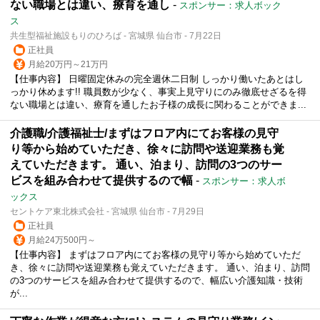
ない職場とは違い、療育を通し
-
スポンサー：求人ボック
ス
共生型福祉施設もりのひろば - 宮城県 仙台市 - 7月22日
正社員
月給20万円～21万円
【仕事内容】 日曜固定休みの完全週休二日制 しっかり働いたあとはし
っかり休めます!! 職員数が少なく、事実上見守りにのみ徹底せざるを得
ない職場とは違い、療育を通したお子様の成長に関わることができま...
介護職/介護福祉士/まずはフロア内にてお客様の見守
り等から始めていただき、徐々に訪問や送迎業務も覚
えていただきます。 通い、泊まり、訪問の3つのサー
ビスを組み合わせて提供するので幅
-
スポンサー：求人ボ
ックス
セントケア東北株式会社 - 宮城県 仙台市 - 7月29日
正社員
月給24万500円～
【仕事内容】 まずはフロア内にてお客様の見守り等から始めていただ
き、徐々に訪問や送迎業務も覚えていただきます。 通い、泊まり、訪問
の3つのサービスを組み合わせて提供するので、幅広い介護知識・技術
が...