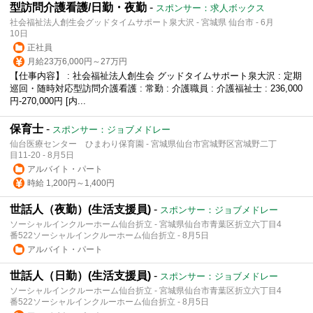
型訪問介護看護/日勤・夜勤
-
スポンサー：求人ボックス
社会福祉法人創生会グッドタイムサポート泉大沢 - 宮城県 仙台市 - 6月
10日
正社員
月給23万6,000円～27万円
【仕事内容】 : 社会福祉法人創生会 グッドタイムサポート泉大沢 : 定期
巡回・随時対応型訪問介護看護 : 常勤 : 介護職員 : 介護福祉士 : 236,000
円-270,000円 [内...
保育士
-
スポンサー：ジョブメドレー
仙台医療センター ひまわり保育園 - 宮城県仙台市宮城野区宮城野二丁
目11-20 - 8月5日
アルバイト・パート
時給 1,200円～1,400円
世話人（夜勤）(生活支援員)
-
スポンサー：ジョブメドレー
ソーシャルインクルーホーム仙台折立 - 宮城県仙台市青葉区折立六丁目4
番522ソーシャルインクルーホーム仙台折立 - 8月5日
アルバイト・パート
世話人（日勤）(生活支援員)
-
スポンサー：ジョブメドレー
ソーシャルインクルーホーム仙台折立 - 宮城県仙台市青葉区折立六丁目4
番522ソーシャルインクルーホーム仙台折立 - 8月5日