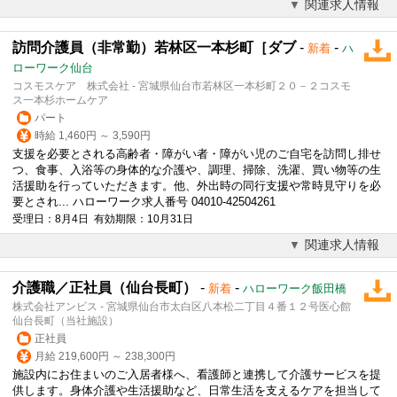
関連求人情報
訪問介護員（非常勤）若林区一本杉町［ダブ
-
-
新着
ハ
ローワーク仙台
コスモスケア 株式会社 - 宮城県仙台市若林区一本杉町２０－２コスモ
ス一本杉ホームケア
パート
時給 1,460円 ～ 3,590円
支援を必要とされる高齢者・障がい者・障がい児のご自宅を訪問し排せ
つ、食事、入浴等の身体的な介護や、調理、掃除、洗濯、買い物等の生
活援助を行っていただきます。他、外出時の同行支援や常時
見守り
を必
要とされ... ハローワーク求人番号 04010-42504261
受理日：8月4日 有効期限：10月31日
関連求人情報
介護職／正社員（仙台長町）
-
-
新着
ハローワーク飯田橋
株式会社アンビス - 宮城県仙台市太白区八本松二丁目４番１２号医心館
仙台長町（当社施設）
正社員
月給 219,600円 ～ 238,300円
施設内にお住まいのご入居者様へ、看護師と連携して介護サービスを提
供します。身体介護や生活援助など、日常生活を支えるケアを担当して