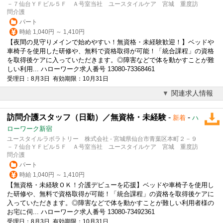
－７仙台ＹＦビル５Ｆ Ａ号室当社 ユースタイルケア 宮城 重度訪
問介護
パート
時給 1,040円 ～ 1,410円
【夜間の
見守り
メインで始めやすい！無資格・未経験歓迎！】ベッドや
車椅子を使用した研修や、無料で資格取得が可能！「統合課程」の資格
を取得後ケアに入っていただきます。◎障害などで体を動かすことが難
しい利用... ハローワーク求人番号 13080-73368461
受理日：8月3日 有効期限：10月31日
関連求人情報
訪問介護スタッフ（日勤）／無資格・未経験
-
-
新着
ハ
ローワーク新宿
ユースタイルラボラトリー 株式会社 - 宮城県仙台市青葉区本町２－９
－７仙台ＹＦビル５Ｆ Ａ号室当社 ユースタイルケア 宮城 重度訪
問介護
パート
時給 1,040円 ～ 1,410円
【無資格・未経験ＯＫ！介護デビューを応援】ベッドや車椅子を使用し
た研修や、無料で資格取得が可能！「統合課程」の資格を取得後ケアに
入っていただきます。◎障害などで体を動かすことが難しい利用者様の
お宅に伺... ハローワーク求人番号 13080-73492361
受理日：8月3日 有効期限：10月31日