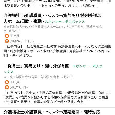
歳児、または満3歳児クラスの保育補助 ・遊びの見守り、安全確認 ・排
泄や着替えのサポート ・おもちゃの準備、片付け、環境整備 ...
介護福祉士/介護職員・ヘルパー/賞与あり/特別養護老
人ホーム/日勤・夜勤
-
スポンサー：求人ボックス
社会福祉法人杜の村特別養護老人ホームかむりの里翔裕園 - 宮城県 仙台
市 - 6月23日
正社員
月給24万985円～
【仕事内容】 : 社会福祉法人杜の村 特別養護老人ホームかむりの里翔裕
園 : 特別養護老人ホーム : 常勤 : 介護職員 : 介護福祉士 : 240,985円- [内
訳] ・基本給 170...
「保育士」賞与あり・認可外保育園
-
スポンサー：求人ボ
ックス
泉中央・学園の森保育園 - 宮城県 仙台市 - 7月29日
正社員
月給20万円～
【仕事内容】: 泉中央・学園の森保育園 :小規模 認可外保育園 : 保育士 :
0歳児から2歳児をお預かりする小規模保育園での保育業務全般 自由遊
びや昼寝の見守り、食事の介助など年齢や発達に合わ...
介護福祉士/介護職員・ヘルパー/定期巡回・随時対応