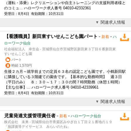
（運転・添乗）レクリエーションや自主トレーニングの支援利用者様と
のコミュ... ハローワーク求人番号 04010-42332361
受理日：8月4日 有効期限：10月31日
関連求人情報
【看護職員】新田東すいせんこども園パート
-
-
新着
ハ
ローワーク仙台
社会福祉法人 幸生会 - 宮城県仙台市宮城野区新田東３丁目６番新田東
すいせんこども園
パート
時給 1,570円
生後２カ月～就学前までの定員６３名の認定こども園です。小鶴新田駅
に隣接している３階建ての園舎です。【基本的な勤務時間】 週３日
（平日のみ） ８：３０～１７：３０の間７時間勤務（休憩１時間）
【主な仕事】... ハローワーク求人番号 04010-42339961
受理日：8月4日 有効期限：10月31日
関連求人情報
児童発達支援管理責任者
-
-
新着
ハローワーク仙台
株式会社 未来 - 宮城県仙台市青葉区みやぎ台１丁目２１番地の１９
「放課後等デイサービス みらいのたね」