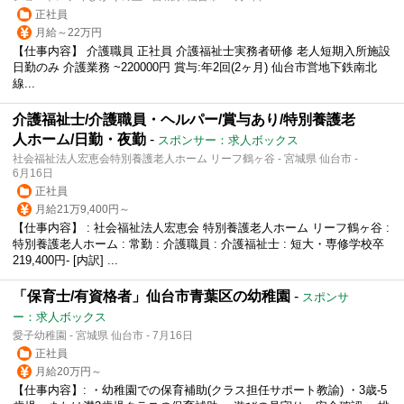
正社員
月給～22万円
【仕事内容】 介護職員 正社員 介護福祉士実務者研修 老人短期入所施設
日勤のみ 介護業務 ~220000円 賞与:年2回(2ヶ月) 仙台市営地下鉄南北
線...
介護福祉士/介護職員・ヘルパー/賞与あり/特別養護老
人ホーム/日勤・夜勤
-
スポンサー：求人ボックス
社会福祉法人宏恵会特別養護老人ホーム リーフ鶴ヶ谷 - 宮城県 仙台市 -
6月16日
正社員
月給21万9,400円～
【仕事内容】 : 社会福祉法人宏恵会 特別養護老人ホーム リーフ鶴ヶ谷 :
特別養護老人ホーム : 常勤 : 介護職員 : 介護福祉士 : 短大・専修学校卒
219,400円- [内訳] ...
「保育士/有資格者」仙台市青葉区の幼稚園
-
スポンサ
ー：求人ボックス
愛子幼稚園 - 宮城県 仙台市 - 7月16日
正社員
月給20万円～
【仕事内容】: ・幼稚園での保育補助(クラス担任サポート教諭) ・3歳-5