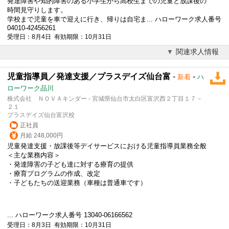
発達障害や知的障害のある小学生から高校生までの児童と放課後の
時間見守りします。
学校まで児童を車で迎えに行き、帰りは自宅ま... ハローワーク求人番号
04010-42456261
受理日：8月4日 有効期限：10月31日
関連求人情報
児童指導員／発達支援／プラスデイズ仙台富
-
-
新着
ハ
ローワーク品川
株式会社 ＮＯＶＡキンダー - 宮城県仙台市太白区富沢西２丁目１７－
２１
プラスデイズ仙台富沢校
正社員
月給 248,000円
児童発達支援・
放課後等デイサービス
における児童指導員業務全般
＜主な業務内容＞
・発達障害の子ども達に対する療育の提供
・療育プログラムの作成、改定
・子どもたちの送迎業務（車種は普通車です）
... ハローワーク求人番号 13040-06166562
受理日：8月3日 有効期限：10月31日