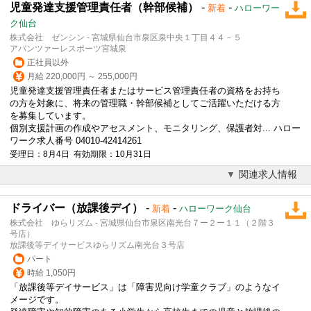
児童発達支援管理責任者（幹部候補）
-
-
新着
ハローワー
ク仙台
株式会社 ゼンシン - 宮城県仙台市泉区泉中央１丁目４４－５
アバンツァーレスポーツ宮城泉
正社員以外
月給 220,000円 ～ 255,000円
児童発達支援管理責任者またはサービス管理責任者の資格をお持ち
の方を対象に、将来の管理職・幹部候補としてご活躍いただける方
を募集しています。
個別支援計画の作成やアセスメント、モニタリング、保護者対... ハロー
ワーク求人番号 04010-42414261
受理日：8月4日 有効期限：10月31日
関連求人情報
ドライバー（放課後デイ）
-
-
新着
ハローワーク仙台
株式会社 ゆらリズム - 宮城県仙台市泉区南光台７ー２ー１１（２階３
号店）
放課後等デイサービスゆらリズム南光台３号店
パート
時給 1,050円
「
放課後等デイサービス
」は「障害児向け学童クラブ」のようなイ
メージです。