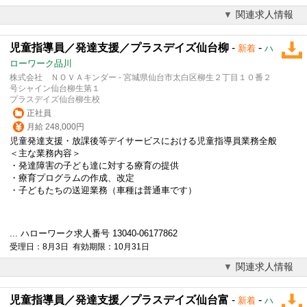
関連求人情報
児童指導員／発達支援／プラスデイズ仙台柳
-
-
新着
ハ
ローワーク品川
株式会社 ＮＯＶＡキンダー - 宮城県仙台市太白区柳生２丁目１０番２
号シャイン仙台柳生第１
プラスデイズ仙台柳生校
正社員
月給 248,000円
児童発達支援・
放課後等デイサービス
における児童指導員業務全般
＜主な業務内容＞
・発達障害の子ども達に対する療育の提供
・療育プログラムの作成、改定
・子どもたちの送迎業務（車種は普通車です）
... ハローワーク求人番号 13040-06177862
受理日：8月3日 有効期限：10月31日
関連求人情報
児童指導員／発達支援／プラスデイズ仙台富
-
-
新着
ハ