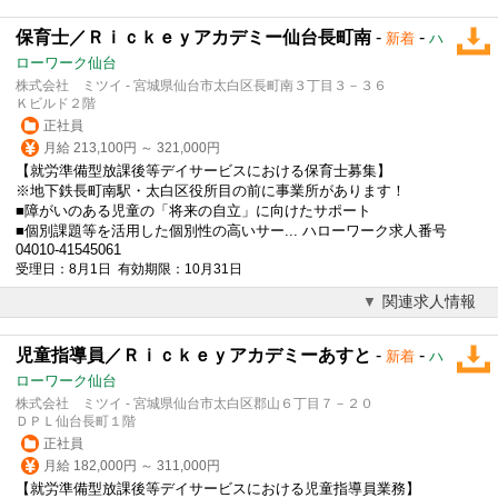
保育士／Ｒｉｃｋｅｙアカデミー仙台長町南
-
-
新着
ハ
ローワーク仙台
株式会社 ミツイ - 宮城県仙台市太白区長町南３丁目３－３６
Ｋビルド２階
正社員
月給 213,100円 ～ 321,000円
【就労準備型
放課後等デイサービス
における保育士募集】
※地下鉄長町南駅・太白区役所目の前に事業所があります！
■障がいのある児童の「将来の自立」に向けたサポート
■個別課題等を活用した個別性の高いサー... ハローワーク求人番号
04010-41545061
受理日：8月1日 有効期限：10月31日
関連求人情報
児童指導員／Ｒｉｃｋｅｙアカデミーあすと
-
-
新着
ハ
ローワーク仙台
株式会社 ミツイ - 宮城県仙台市太白区郡山６丁目７－２０
ＤＰＬ仙台長町１階
正社員
月給 182,000円 ～ 311,000円
【就労準備型
放課後等デイサービス
における児童指導員業務】