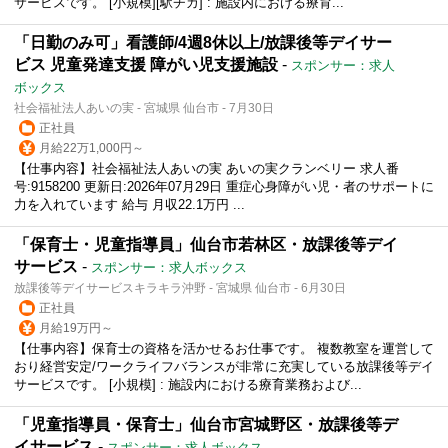
サービスです。 [小規模][駅チカ] : 施設内における療育...
「日勤のみ可」看護師/4週8休以上/放課後等デイサー
ビス 児童発達支援 障がい児支援施設
-
スポンサー：求人
ボックス
社会福祉法人あいの実 - 宮城県 仙台市 - 7月30日
正社員
月給22万1,000円～
【仕事内容】社会福祉法人あいの実 あいの実クランベリー 求人番
号:9158200 更新日:2026年07月29日 重症心身障がい児・者のサポートに
力を入れています 給与 月収22.1万円 ...
「保育士・児童指導員」仙台市若林区・放課後等デイ
サービス
-
スポンサー：求人ボックス
放課後等デイサービスキラキラ沖野 - 宮城県 仙台市 - 6月30日
正社員
月給19万円～
【仕事内容】保育士の資格を活かせるお仕事です。 複数教室を運営して
おり経営安定/ワークライフバランスが非常に充実している放課後等デイ
サービスです。 [小規模] : 施設内における療育業務および...
「児童指導員・保育士」仙台市宮城野区・放課後等デ
イサービス
-
スポンサー：求人ボックス