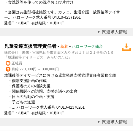
・食洗器等を使っての洗浄および片付け
＊当園は共生型福祉施設です。カフェ、生活介護、放課後等デイサ
ー... ハローワーク求人番号 04010-42371961
受理日：8月4日 有効期限：10月31日
関連求人情報
児童発達支援管理責任者
-
-
新着
ハローワーク仙台
株式会社 未来 - 宮城県仙台市青葉区みやぎ台１丁目２１番地の１９
「放課後等デイサービス みらいのたね」
正社員
月給 270,000円 ～ 330,000円
放課後等デイサービス
における児童発達支援管理責任者業務全般
・個別支援計画の作成
・保護者の方の相談支援
・関係機関への訪問、支援会議への出席
・日々の活動の企画・実施
・子どもの送迎
・... ハローワーク求人番号 04010-42376261
受理日：8月4日 有効期限：10月31日
関連求人情報