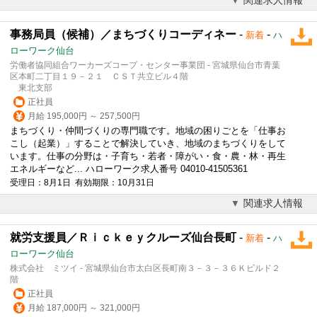
事務局員（候補）／まちづくりコーディネー
-
-
新着
ハ
ローワーク仙台
労働者協同組合ワーカーズコープ・センター事業団 - 宮城県仙台市青葉
区本町二丁目１９－２１ ＣＳＴ共立ビル４階
東北支部
正社員
月給 195,000円 ～ 257,500円
まちづくり・仲間づくりの専門職です。地域の困りごとを「仕事お
こし（起業）」することで解決していき、地域のまちづくりをして
います。仕事の分野は・子育ち・若者・障がい・食・農・林・再生
エネルギーなど... ハローワーク求人番号 04010-41505361
受理日：8月1日 有効期限：10月31日
関連求人情報
就労支援員／Ｒｉｃｋｅｙクルーズ仙台長町
-
-
新着
ハ
ローワーク仙台
株式会社 ミツイ - 宮城県仙台市太白区長町南３－３－３６Ｋビルド２
階
正社員
月給 187,000円 ～ 321,000円