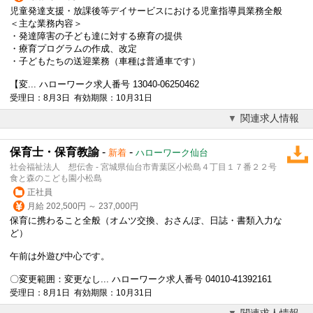
児童発達支援・
放課後等デイサービス
における児童指導員業務全般
＜主な業務内容＞
・発達障害の子ども達に対する療育の提供
・療育プログラムの作成、改定
・子どもたちの送迎業務（車種は普通車です）
【変... ハローワーク求人番号 13040-06250462
受理日：8月3日 有効期限：10月31日
関連求人情報
保育士・保育教諭
-
-
新着
ハローワーク仙台
社会福祉法人 想伝舎 - 宮城県仙台市青葉区小松島４丁目１７番２２号
食と森のこども園小松島
正社員
月給 202,500円 ～ 237,000円
保育に携わること全般（オムツ交換、おさんぽ、日誌・書類入力な
ど）
午前は外遊び中心です。
〇変更範囲：変更なし... ハローワーク求人番号 04010-41392161
受理日：8月1日 有効期限：10月31日
関連求人情報