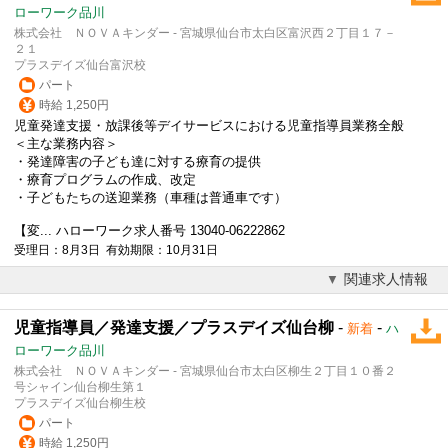
ローワーク品川
株式会社 ＮＯＶＡキンダー - 宮城県仙台市太白区富沢西２丁目１７－
２１
プラスデイズ仙台富沢校
パート
時給 1,250円
児童発達支援・
放課後等デイサービス
における児童指導員業務全般
＜主な業務内容＞
・発達障害の子ども達に対する療育の提供
・療育プログラムの作成、改定
・子どもたちの送迎業務（車種は普通車です）
【変... ハローワーク求人番号 13040-06222862
受理日：8月3日 有効期限：10月31日
関連求人情報
児童指導員／発達支援／プラスデイズ仙台柳
-
-
新着
ハ
ローワーク品川
株式会社 ＮＯＶＡキンダー - 宮城県仙台市太白区柳生２丁目１０番２
号シャイン仙台柳生第１
プラスデイズ仙台柳生校
パート
時給 1,250円