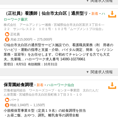
関連求人情報
（正社員）看護師｜仙台市太白区｜通所型リ
-
-
新着
ハ
ローワーク藤沢
株式会社 アールアンドシー湘南 - 宮城県仙台市太白区富沢３丁目６―
２２ サンパレス２２ １０１号・１０２号『ムーブメントプロ仙台』
正社員
月給 215,000円 ～ 275,000円
◎仙台市太白区の通所型サービス施設での、看護職員業務（利 用者の
リハビリ・運動の指導と支援・介助、バイタル測定、簡単 なパソコン
業務・送迎等）をお任せします。◎初めてチャレンジする方でも大丈
夫。先輩職... ハローワーク求人番号 14080-10279961
受理日：8月5日 有効期限：10月31日
関連求人情報
保育園給食調理
-
-
新着
ハローワーク仙台
労働者協同組合 ワーカーズコープ・センター事業団 太白だんだ
ん保育園 - 宮城県仙台市太白区長町南３丁目３５－１０
パート
時給 1,040円 ～ 1,150円
小規模保育事業Ｂ型（定員１９名）の給食調理を担当
・お昼ご飯、おやつ、調乳、離乳食等の調理全般