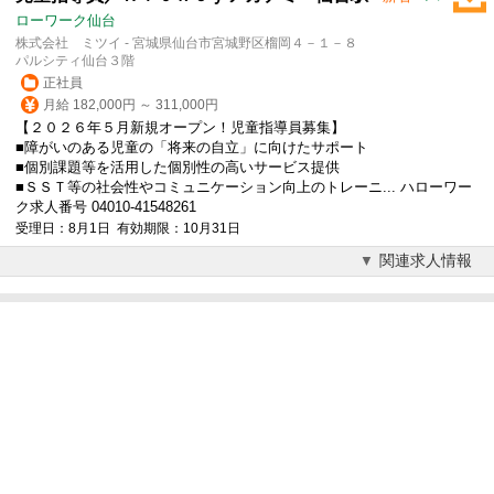
ローワーク仙台
株式会社 ミツイ - 宮城県仙台市宮城野区榴岡４－１－８
パルシティ仙台３階
正社員
月給 182,000円 ～ 311,000円
【２０２６年５月新規オープン！児童指導員募集】
■障がいのある児童の「将来の自立」に向けたサポート
■個別課題等を活用した個別性の高いサービス提供
■ＳＳＴ等の社会性やコミュニケーション向上のトレーニ... ハローワー
ク求人番号 04010-41548261
受理日：8月1日 有効期限：10月31日
関連求人情報