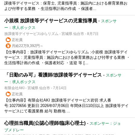
課後等デイサービス : 保育士, 児童指導員 : 施設内における療育業務お
よび付帯する業務 ・生活指導計画の作成 ・保護者...
小規模 放課後等デイサービスの児童指導員
-
スポンサ
ー：求人ボックス
放課後等デイサービスゆらリズム - 宮城県 仙台市 - 8月7日
正社員
月給22万9,392円～
【仕事内容】: 放課後等デイサービスゆらリズム :小規模 放課後等デイ
サービス : 児童指導員 : 施設内における療育業務および付帯する業務 ・
生活指導計画の作成 ・保護者対応 ・送迎 等 [...
「日勤のみ可」看護師/放課後等デイサービス
-
スポンサ
ー：求人ボックス
有限会社AKI - 宮城県 仙台市 - 7月14日
正社員
【仕事内容】有限会社AKI 放課後等デイサービス岩切 求人番
号:10270656 更新日:2026年07月06日 年間休日110日以上 放課後等デイ
サービスにて看護業務 給与 勤務地 ...
心理担当職員(公認心理師/臨床心理士)
-
スポンサー：ジョ
ブメドレー