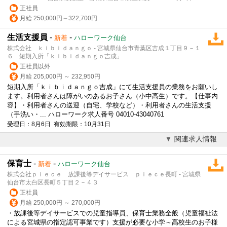
正社員
月給 250,000円～322,700円
生活支援員
-
-
新着
ハローワーク仙台
株式会社 ｋｉｂｉｄａｎｇｏ - 宮城県仙台市青葉区吉成１丁目９－１
６ 短期入所「ｋｉｂｉｄａｎｇｏ吉成」
正社員以外
月給 205,000円 ～ 232,950円
短期入所「ｋｉｂｉｄａｎｇｏ吉成」にて生活支援員の業務をお願いし
ます。利用者さんは障がいのあるお子さん（小中高生）です。【仕事内
容】・利用者さんの送迎（自宅、学校など）・利用者さんの生活支援
（手洗い・... ハローワーク求人番号 04010-43040761
受理日：8月6日 有効期限：10月31日
関連求人情報
保育士
-
-
新着
ハローワーク仙台
株式会社ｐｉｅｃｅ 放課後等デイサービス ｐｉｅｃｅ長町 - 宮城県
仙台市太白区長町５丁目２－４３
正社員
月給 250,000円 ～ 270,000円
・
放課後等デイサービス
での児童指導員、保育士業務全般（児童福祉法
による宮城県の指定認可事業です）支援が必要な小学～高校生のお子様