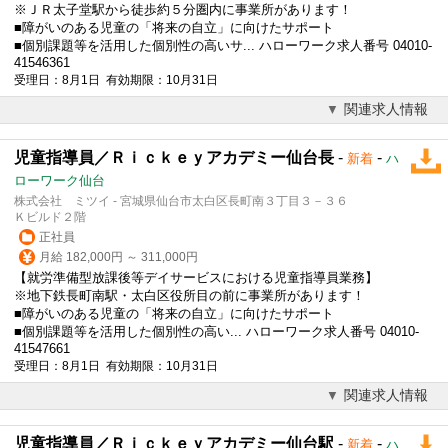
※ＪＲ太子堂駅から徒歩約５分圏内に事業所があります！
■障がいのある児童の「将来の自立」に向けたサポート
■個別課題等を活用した個別性の高いサ... ハローワーク求人番号 04010-
41546361
受理日：8月1日 有効期限：10月31日
関連求人情報
児童指導員／Ｒｉｃｋｅｙアカデミー仙台長
-
-
新着
ハ
ローワーク仙台
株式会社 ミツイ - 宮城県仙台市太白区長町南３丁目３－３６
Ｋビルド２階
正社員
月給 182,000円 ～ 311,000円
【就労準備型
放課後等デイサービス
における児童指導員業務】
※地下鉄長町南駅・太白区役所目の前に事業所があります！
■障がいのある児童の「将来の自立」に向けたサポート
■個別課題等を活用した個別性の高い... ハローワーク求人番号 04010-
41547661
受理日：8月1日 有効期限：10月31日
関連求人情報
児童指導員／Ｒｉｃｋｅｙアカデミー仙台駅
-
-
新着
ハ