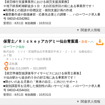
【就労移行支援事業所における就労支援員業務】
※地下鉄長町南駅徒歩１分・太白区役所目の前にある事業所です！
■利用者との面談や目標設定・個別支援計画の作成
■履歴書作成や面接練習・応募先企業との調整・... ハローワーク求人番
号 04010-41542861
受理日：8月1日 有効期限：10月31日
関連求人情報
保育士／Ｒｉｃｋｅｙアカデミー仙台青葉通
-
-
新着
ハ
ローワーク仙台
株式会社 ミツイ - 宮城県仙台市青葉区中央２－２－１０ 仙都会舘ビ
ル７階
Ｒｉｃｋｅｙアカデミー仙台青葉通
正社員
月給 213,100円 ～ 321,000円
【就労準備型
放課後等デイサービス
における保育士募集】
※仙台駅から徒歩約５分の好立地にある事業所です！
■障がいのある児童の「将来の自立」に向けたサポート
■個別課題等を活用した個別性の高いサービス提... ハローワーク求人番
号 04010-41544161
受理日：8月1日 有効期限：10月31日
関連求人情報