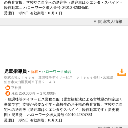
の療育支援、学校やご自宅への送迎等（送迎車はシエンタ・スペイド・
軽自動車... ハローワーク求人番号 04010-42804561
受理日：8月5日 有効期限：10月31日
関連求人情報
児童指導員
-
-
新着
ハローワーク仙台
株式会社ｐｉｅｃｅ 放課後等デイサービス ｐｉｅｃｅ長町 - 宮城県
仙台市太白区長町５丁目２－４３
正社員
月給 250,000円 ～ 270,000円
・
放課後等デイサービス
業務全般（児童福祉法による宮城県の指定認可
事業です）支援が必要な小学～高校生のお子様の療育支援、学校やご自
宅への送迎等（送迎車はシエンタやスペイド、軽自動車です）変更範
囲：児童発... ハローワーク求人番号 04010-42807861
受理日：8月5日 有効期限：10月31日