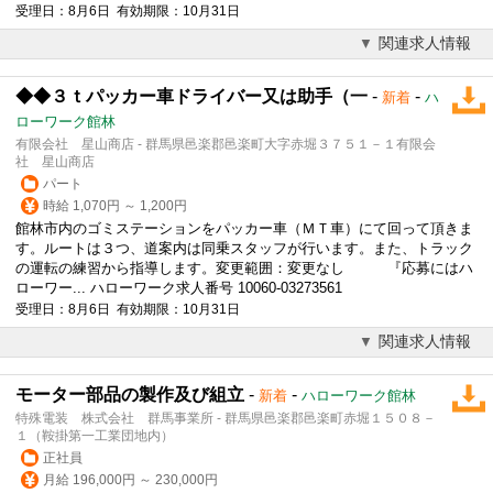
受理日：8月6日 有効期限：10月31日
関連求人情報
◆◆３ｔパッカー車ドライバー又は助手（一
-
-
新着
ハ
ローワーク館林
有限会社 星山商店 - 群馬県邑楽郡邑楽町大字赤堀３７５１－１有限会
社 星山商店
パート
時給 1,070円 ～ 1,200円
館林市内のゴミステーションをパッカー車（ＭＴ車）にて回って頂きま
す。ルートは３つ、道案内は同乗スタッフが行います。また、トラック
の運転の練習から指導します。変更範囲：変更なし 『応募にはハ
ローワー... ハローワーク求人番号 10060-03273561
受理日：8月6日 有効期限：10月31日
関連求人情報
モーター部品の製作及び組立
-
-
新着
ハローワーク館林
特殊電装 株式会社 群馬事業所 - 群馬県邑楽郡邑楽町赤堀１５０８－
１（鞍掛第一工業団地内）
正社員
月給 196,000円 ～ 230,000円