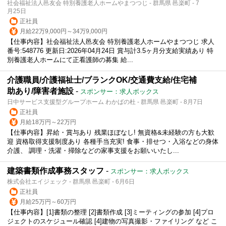
社会福祉法人邑友会 特別養護老人ホームやまつつじ - 群馬県 邑楽町 - 7
月25日
正社員
月給22万9,000円～34万9,000円
【仕事内容】社会福祉法人邑友会 特別養護老人ホームやまつつじ 求人
番号:548776 更新日:2026年04月24日 賞与計3.5ヶ月分支給実績あり 特
別養護老人ホームにて正看護師の募集 給...
介護職員/介護福祉士/ブランクOK/交通費支給/住宅補
助あり/障害者施設
-
スポンサー：求人ボックス
日中サービス支援型グループホーム わかばの杜 - 群馬県 邑楽町 - 8月7日
正社員
月給18万円～22万円
【仕事内容】昇給・賞与あり 残業ほぼなし! 無資格&未経験の方も大歓
迎 資格取得支援制度あり 各種手当充実! 食事・排せつ・入浴などの身体
介護、 調理・洗濯・掃除などの家事支援をお願いいたし...
建築書類作成事務スタッフ
-
スポンサー：求人ボックス
株式会社エイジェック - 群馬県 邑楽町 - 6月6日
正社員
月給25万円～60万円
【仕事内容】[1]書類の整理 [2]書類作成 [3]ミーティングの参加 [4]プロ
ジェクトのスケジュール確認 [4]建物の写真撮影・ファイリング など こ