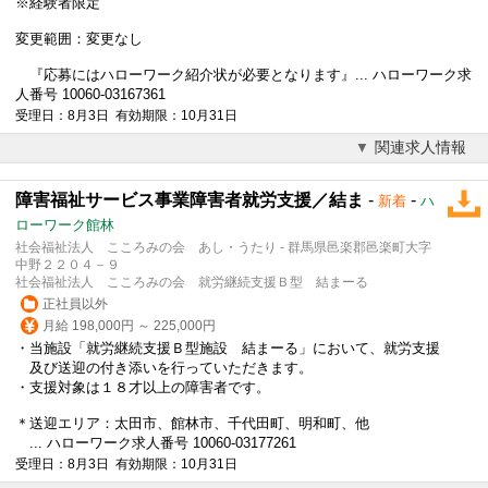
※経験者限定
変更範囲：変更なし
『応募にはハローワーク紹介状が必要となります』... ハローワーク求
人番号 10060-03167361
受理日：8月3日 有効期限：10月31日
関連求人情報
障害福祉サービス事業障害者就労支援／結ま
-
-
新着
ハ
ローワーク館林
社会福祉法人 こころみの会 あし・うたり - 群馬県邑楽郡邑楽町大字
中野２２０４－９
社会福祉法人 こころみの会 就労継続支援Ｂ型 結まーる
正社員以外
月給 198,000円 ～ 225,000円
・当施設「就労継続支援Ｂ型施設 結まーる」において、就労支援
及び送迎の付き添いを行っていただきます。
・支援対象は１８才以上の障害者です。
＊送迎エリア：太田市、館林市、千代田町、明和町、他
... ハローワーク求人番号 10060-03177261
受理日：8月3日 有効期限：10月31日