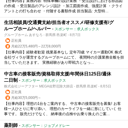
【仕事内容】業務内容: 特殊車輛の設計業務 ・受注設計における部品図
の作成 ・受注製品のアレンジ設計 ・加工図面作成、強度計算 ・クライ
アントとの打ち合わせ ・付随する書類作成 担当製品: 大型特...
生活相談員/交通費支給/担当者オススメ/研修支援有/グ
ループホーム/ヘルパー
-
スポンサー：求人ボックス
グループホーム あすなろ - 群馬県 邑楽町 - 8月7日
正社員
月給22万5,480円～22万8,000円
【仕事内容】経験者歓迎 残業基本なし 定年70歳 マイカー通勤OK 株式
会社ヴィラが運営するグループホームにて、 夜間時の介護業務全般を担
当していただきます。 実務経験があり即戦力となっ...
中古車の接客販売/資格取得支援/年間休日125日/週休
二日制
-
スポンサー：求人ボックス
株式会社ジーアフター MEGA佐野厄除大師店 - 群馬県 邑楽町 - 8月5日
正社員
月給30万5,000円～
【仕事内容】理想の1台をご案内する、 中古車の接客販売を募集! お客
様一人ひとりに寄り添い、 理想のカーライフを一緒に形にしていく 仕
事です。 販売だけでなく、 納車後の点検やお乗り換えのご案...
薬剤師
-
スポンサー：ジョブメドレー