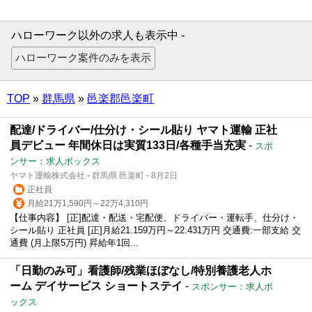
ハローワーク以外の求人も表示中 -
TOP
»
群馬県
»
邑楽郡邑楽町
配達/ドライバー/仕分け・シール貼り ヤマト運輸 正社
員デビュー 年間休日は実質133日/各種手当充実
-
スポ
ンサー：求人ボックス
ヤマト運輸株式会社 - 群馬県 邑楽町 - 8月2日
正社員
月給21万1,590円～22万4,310円
【仕事内容】 [正]配達・配送・宅配便、ドライバー・運転手、仕分け・
シール貼り 正社員 [正]月給21.159万円～22.431万円 交通費:一部支給 交
通費 (月上限5万円) 昇給年1回...
「日勤のみ可」看護師/残業ほぼなし/特別養護老人ホ
ーム デイサービス ショートステイ
-
スポンサー：求人ボ
ックス