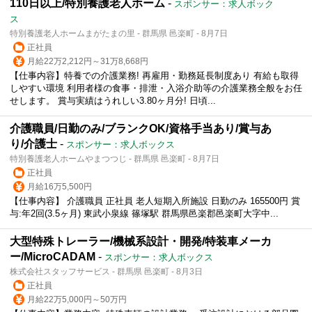
110日以上/特別養護老人ホーム
-
スポンサー：求人ボック
ス
特別養護老人ホームまがたまの里 - 群馬県 邑楽町 - 8月7日
正社員
月給22万2,212円～31万8,668円
【仕事内容】特養での介護業務! 再雇用・勤務延長制度あり 有給も取得
しやすい環境 利用者様の食事・排泄・入浴介助等の介護業務全般をお任
せします。 賞与実績はうれしい3.80ヶ月分! 日頃...
介護職員/日勤のみ/ブランクOK/資格手当あり/賞与あ
り/介護士
-
スポンサー：求人ボックス
特別養護老人ホームやまつつじ - 群馬県 邑楽町 - 8月7日
正社員
月給16万5,500円
【仕事内容】 介護職員 正社員 老人短期入所施設 日勤のみ 165500円 賞
与:年2回(3.5ヶ月) 東武小泉線 篠塚駅 群馬県邑楽郡邑楽町大字中...
大型特殊トレーラー/機械系設計・開発/特装車メーカ
ー/MicroCADAM
-
スポンサー：求人ボックス
株式会社スタッフサービス - 群馬県 邑楽町 - 8月3日
正社員
月給22万5,000円～50万円