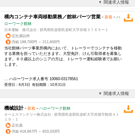
関連求人情報
構内コンテナ車両移動業務／館林パーツ営業
-
-
新着
ハ
ローワーク館林
日本運輸 株式会社 - 群馬県邑楽郡邑楽町大字赤堀３７６５ー１
正社員以外
月給 198,700円 ～ 211,600円
当社館林パーツ事業所構内において、トレーラーでコンテナを移動
する業務を担っていただきます。大型免許、けん引取得者を募集し
ます。６０歳以上のシニアの方は、トレーラー運転経験者でお願い
します。
... ハローワーク求人番号 10060-03178561
受理日：8月3日 有効期限：10月31日
関連求人情報
機械設計
-
-
新着
ハローワーク館林
オーエスマシナリー株式会社 - 群馬県邑楽郡邑楽町大字赤堀字鞍掛４１
１９－１
正社員
月給 416,667円 ～ 833,333円