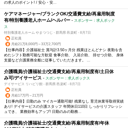
の求人のポイント! / 安心・安...
ケアマネージャー/ブランクOK/交通費支給/再雇用制度
有/特別養護老人ホーム/ヘルパー
-
スポンサー：求人ボック
ス
特別養護老人ホーム やまつつじ - 群馬県 邑楽町 - 8月7日
正社員
月給21万8,000円～33万2,700円
【仕事内容】介護福祉士 賞与計3.50ヶ月分 残業ほとんどナシ 夜勤を含
めたシフト勤務可能な方歓迎 食事介助、 入浴介助、 排せつ介助、 身体
支援など介護業務全般に従事していただきます。 ...
介護職員/介護福祉士/交通費支給/再雇用制度有/土日休
み可/デイサービス
-
スポンサー：求人ボックス
デイサービス リハビリ館 - 群馬県 邑楽町 - 8月7日
正社員
月給17万円～21万円
【仕事内容】日勤のみ マイカー通勤可能! 残業なし 育児休業等取得実績
あり! デイサービスの介護スタッフ 年間休日110日 しっかりリフレッシ
ュでき、 業務効率もアップ! 日勤のみの勤務...
介護職員/介護福祉士/交通費支給/再雇用制度有/年休