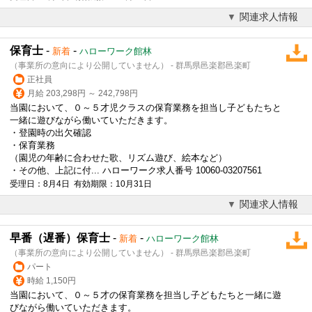
関連求人情報
保育士
-
-
新着
ハローワーク館林
（事業所の意向により公開していません） - 群馬県邑楽郡邑楽町
正社員
月給 203,298円 ～ 242,798円
当園において、０～５才児クラスの保育業務を担当し子どもたちと
一緒に遊びながら働いていただきます。
・登園時の出欠確認
・保育業務
（園児の年齢に合わせた歌、リズム遊び、絵本など）
・その他、上記に付... ハローワーク求人番号 10060-03207561
受理日：8月4日 有効期限：10月31日
関連求人情報
早番（遅番）保育士
-
-
新着
ハローワーク館林
（事業所の意向により公開していません） - 群馬県邑楽郡邑楽町
パート
時給 1,150円
当園において、０～５才の保育業務を担当し子どもたちと一緒に遊
びながら働いていただきます。