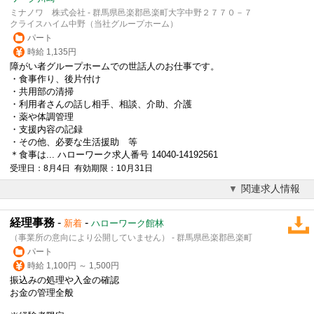
ミナノワ 株式会社 - 群馬県邑楽郡邑楽町大字中野２７７０－７
クライスハイム中野（当社グループホーム）
パート
時給 1,135円
障がい者グループホームでの世話人のお仕事です。
・食事作り、後片付け
・共用部の清掃
・利用者さんの話し相手、相談、介助、介護
・薬や体調管理
・支援内容の記録
・その他、必要な生活援助 等
＊食事は... ハローワーク求人番号 14040-14192561
受理日：8月4日 有効期限：10月31日
関連求人情報
経理事務
-
-
新着
ハローワーク館林
（事業所の意向により公開していません） - 群馬県邑楽郡邑楽町
パート
時給 1,100円 ～ 1,500円
振込みの処理や入金の確認
お金の管理全般