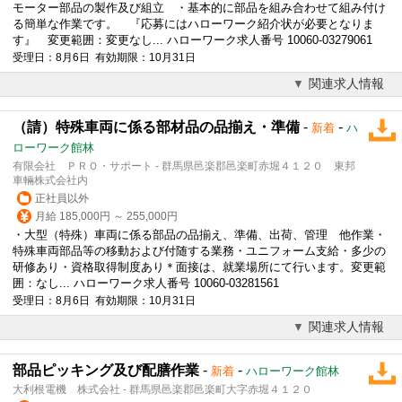
モーター部品の製作及び組立 ・基本的に部品を組み合わせて組み付け
る簡単な作業です。 『応募にはハローワーク紹介状が必要となりま
す』 変更範囲：変更なし... ハローワーク求人番号 10060-03279061
受理日：8月6日 有効期限：10月31日
関連求人情報
（請）特殊車両に係る部材品の品揃え・準備
-
-
新着
ハ
ローワーク館林
有限会社 ＰＲＯ・サポート - 群馬県邑楽郡邑楽町赤堀４１２０ 東邦
車輛株式会社内
正社員以外
月給 185,000円 ～ 255,000円
・大型（特殊）車両に係る部品の品揃え、準備、出荷、管理 他作業・
特殊車両部品等の移動および付随する業務・ユニフォーム支給・多少の
研修あり・資格取得制度あり＊面接は、就業場所にて行います。変更範
囲：なし... ハローワーク求人番号 10060-03281561
受理日：8月6日 有効期限：10月31日
関連求人情報
部品ピッキング及び配膳作業
-
-
新着
ハローワーク館林
大利根電機 株式会社 - 群馬県邑楽郡邑楽町大字赤堀４１２０