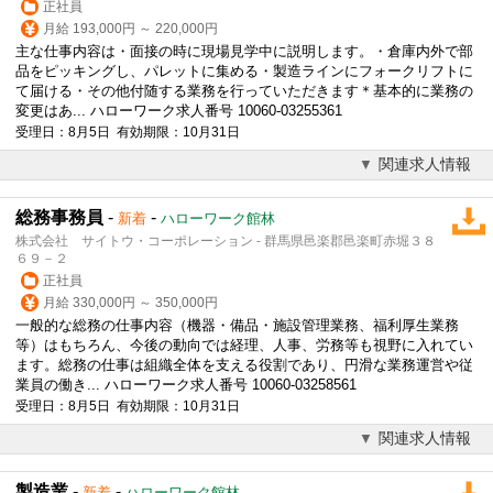
正社員
月給 193,000円 ～ 220,000円
主な仕事内容は・面接の時に現場見学中に説明します。・倉庫内外で部
品をピッキングし、パレットに集める・製造ラインにフォークリフトに
て届ける・その他付随する業務を行っていただきます＊基本的に業務の
変更はあ... ハローワーク求人番号 10060-03255361
受理日：8月5日 有効期限：10月31日
関連求人情報
総務事務員
-
-
新着
ハローワーク館林
株式会社 サイトウ・コーポレーション - 群馬県邑楽郡邑楽町赤堀３８
６９－２
正社員
月給 330,000円 ～ 350,000円
一般的な総務の仕事内容（機器・備品・施設管理業務、福利厚生業務
等）はもちろん、今後の動向では経理、人事、労務等も視野に入れてい
ます。総務の仕事は組織全体を支える役割であり、円滑な業務運営や従
業員の働き... ハローワーク求人番号 10060-03258561
受理日：8月5日 有効期限：10月31日
関連求人情報
製造業
-
-
新着
ハローワーク館林