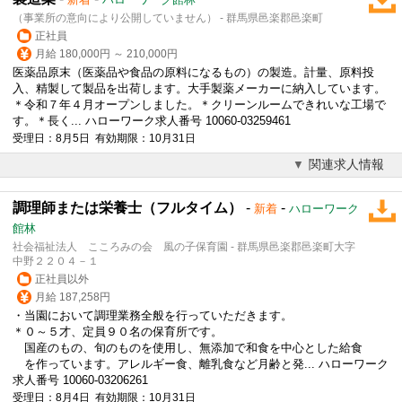
（事業所の意向により公開していません） - 群馬県邑楽郡邑楽町
正社員
月給 180,000円 ～ 210,000円
医薬品原末（医薬品や食品の原料になるもの）の製造。計量、原料投
入、精製して製品を出荷します。大手製薬メーカーに納入しています。
＊令和７年４月オープンしました。＊クリーンルームできれいな工場で
す。＊長く... ハローワーク求人番号 10060-03259461
受理日：8月5日 有効期限：10月31日
関連求人情報
調理師または栄養士（フルタイム）
-
-
新着
ハローワーク
館林
社会福祉法人 こころみの会 風の子保育園 - 群馬県邑楽郡邑楽町大字
中野２２０４－１
正社員以外
月給 187,258円
・当園において調理業務全般を行っていただきます。
＊０～５才、定員９０名の保育所です。
国産のもの、旬のものを使用し、無添加で和食を中心とした給食
を作っています。アレルギー食、離乳食など月齢と発... ハローワーク
求人番号 10060-03206261
受理日：8月4日 有効期限：10月31日