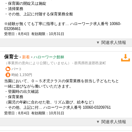
・保育園の開錠又は施錠
・清掃業務
・その他、上記に付随する保育業務全般
※経験が無くても丁寧に指導します... ハローワーク求人番号 10060-
03208461
受理日：8月4日 有効期限：10月31日
関連求人情報
保育士
-
-
新着
ハローワーク館林
（事業所の意向により公開していません） - 群馬県邑楽郡邑楽町
パート
時給 1,150円
当園において、０～５才児クラスの保育業務を担当し子どもたちと
一緒に遊びながら働いていただきます。
・登園時の出欠確認
・保育業務
（園児の年齢に合わせた歌、リズム遊び、絵本など）
・その他、上記に付... ハローワーク求人番号 10060-03209761
受理日：8月4日 有効期限：10月31日
関連求人情報