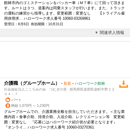
館林市内のゴミステーションをパッカー車（ＭＴ車）にて回って頂きま
す。ルートは３つ、道案内は同乗スタッフが行います。また、トラック
の運転の練習から指導します。変更範囲：変更なし 【トライアル雇
用併用求... ハローワーク求人番号 10060-03269961
受理日：8月6日 有効期限：10月31日
関連求人情報
介護職（グループホーム）
-
-
新着
ハローワーク館林
社会福祉法人こころみの会 つむぎの里 - 群馬県邑楽郡邑楽町中野２２
０４－７
パート
時給 1,070円 ～ 1,230円
グループホームでの、介護業務全般を担当していただきます。＜主な業
務内容＞食事介助、排泄介助、入浴介助、レクリエーション等 変更範
囲：変更なし 『応募にはハローワーク紹介状が必要となります』
『オンライ... ハローワーク求人番号 10060-03270361