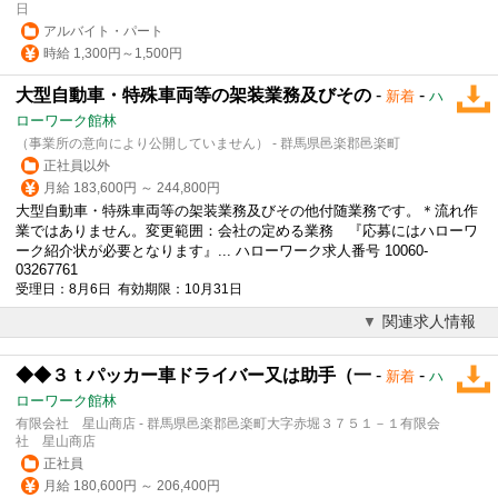
日
アルバイト・パート
時給 1,300円～1,500円
大型自動車・特殊車両等の架装業務及びその
-
-
新着
ハ
ローワーク館林
（事業所の意向により公開していません） - 群馬県邑楽郡邑楽町
正社員以外
月給 183,600円 ～ 244,800円
大型自動車・特殊車両等の架装業務及びその他付随業務です。＊流れ作
業ではありません。変更範囲：会社の定める業務 『応募にはハローワ
ーク紹介状が必要となります』... ハローワーク求人番号 10060-
03267761
受理日：8月6日 有効期限：10月31日
関連求人情報
◆◆３ｔパッカー車ドライバー又は助手（一
-
-
新着
ハ
ローワーク館林
有限会社 星山商店 - 群馬県邑楽郡邑楽町大字赤堀３７５１－１有限会
社 星山商店
正社員
月給 180,600円 ～ 206,400円