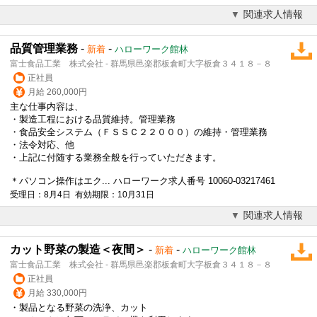
関連求人情報
品質管理業務
-
-
新着
ハローワーク館林
富士食品工業 株式会社 - 群馬県邑楽郡板倉町大字板倉３４１８－８
正社員
月給 260,000円
主な仕事内容は、
・製造工程における品質維持。管理業務
・食品安全システム（ＦＳＳＣ２２０００）の維持・管理業務
・法令対応、他
・上記に付随する業務全般を行っていただきます。
＊パソコン操作はエク... ハローワーク求人番号 10060-03217461
受理日：8月4日 有効期限：10月31日
関連求人情報
カット野菜の製造＜夜間＞
-
-
新着
ハローワーク館林
富士食品工業 株式会社 - 群馬県邑楽郡板倉町大字板倉３４１８－８
正社員
月給 330,000円
・製品となる野菜の洗浄、カット