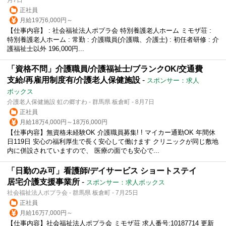
正社員
月給19万6,000円～
【仕事内容】 : 社会福祉法人ポプラ会 特別養護老人ホーム ミモザ荘 :
特別養護老人ホーム : 常勤 : 介護職員(介護職、介護士) : 初任者研修 : 介
護福祉士以外 196,000円...
「資格不問」介護職員/介護福祉士/ブランクOK/交通費
支給/再雇用制度有/介護老人保健施設
-
スポンサー：求人
ボックス
介護老人保健施設 虹の郷すわ - 群馬県 板倉町 - 8月7日
正社員
月給18万4,000円～18万6,000円
【仕事内容】無資格未経験OK 介護職員募集! ! マイカー通勤OK 年間休
日119日 安心の福利厚生で長く安心して働けます クリニックが同じ敷地
内に併設されていますので、 医療の面でも安心で...
「日勤のみ可」看護師/デイサービス ショートステイ
居宅介護支援事業所
-
スポンサー：求人ボックス
社会福祉法人ポプラ会 - 群馬県 板倉町 - 7月25日
正社員
月給16万7,000円～
【仕事内容】社会福祉法人ポプラ会 ミモザ荘 求人番号:10187714 更新