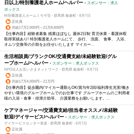
日以上/特別養護老人ホーム/ヘルパー
-
スポンサー：求人
ボックス
特別養護老人ホームミモザ荘 - 群馬県 板倉町 - 8月7日
正社員
月給17万2,000円～21万6,600円
【仕事内容】経験者募集 残業ほぼなし 週休2日制 育児休業・看護休暇
取得実績あり! 特別養護老人ホームにて、 歩行、 洗面、 食事、 入浴、
オムツ交換等の介助をお任せいたします マイカー...
生活相談員/ブランクOK/交通費支給/未経験歓迎/グル
ープホーム/ヘルパー
-
スポンサー：求人ボックス
NPO法人お互いさまネットワーク - 群馬県 板倉町 - 8月7日
正社員
月給17万4,000円～21万円
【仕事内容】徒歩圏内/マイカー通勤もOK/賞与年2回/福利厚生充実/働き
やすい環境のグループホームでのお仕事です グループホームのご利用者
様の入浴・食事・排泄介助等、 介護業務をお願いします。...
ケアマネージャー/交通費支給/担当者オススメ/未経験
歓迎/デイサービス/ヘルパー
-
スポンサー：求人ボックス
デイサービスセンター喜楽 - 群馬県 板倉町 - 8月7日
正社員