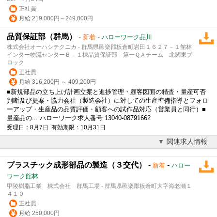
正社員
月給 219,000円～249,000円
品質保証部（群馬）
-
-
新着
ハローワーク品川
株式会社オーハシテクニカ - 群馬県邑楽郡板倉町岩田１６２７－１館林
インター物流センターＢ－１棟品質保証部 第一ＱＡチーム 北関東ブ
ロック
正社員
月給 316,200円 ～ 409,200円
■新規部品の立ち上げ計画立案と進捗管理・顧客図面の精査・量産可否
判断及び提案・協力会社（製造会社）に対しての生産準備指導とフォロ
ーアップ・生産品の品質評価・顧客への試作品対応（営業員と同行）■
量産品の... ハローワーク求人番号 13040-08791662
受理日：8月7日 有効期限：10月31日
関連求人情報
プラスチック成形部品の製造（３交代）
-
-
新着
ハロー
ワーク館林
甲陵樹脂工業 株式会社 群馬工場 - 群馬県邑楽郡板倉町大字海老瀬１
４１０
正社員
月給 250,000円