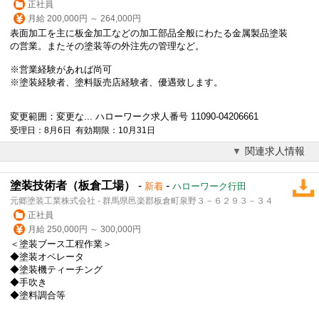
正社員
月給 200,000円 ～ 264,000円
表面加工を主に板金加工などの加工部品全般にわたる金属製品塗装
の営業。またその塗装等の外注先の管理など。
※営業経験があれば尚可
※塗装経験者、塗料販売店経験者、優遇致します。
変更範囲：変更な... ハローワーク求人番号 11090-04206661
受理日：8月6日 有効期限：10月31日
関連求人情報
塗装技術者（板倉工場）
-
-
新着
ハローワーク行田
元郷塗装工業株式会社 - 群馬県邑楽郡板倉町泉野３－６２９３－３４
正社員
月給 250,000円 ～ 300,000円
＜塗装ブース工程作業＞
◆塗装オペレータ
◆塗装機ティーチング
◆手吹き
◆塗料調合等