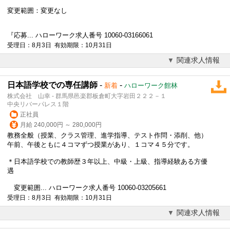
変更範囲：変更なし
『応募... ハローワーク求人番号 10060-03166061
受理日：8月3日 有効期限：10月31日
関連求人情報
日本語学校での専任講師
-
-
新着
ハローワーク館林
株式会社 山幸 - 群馬県邑楽郡板倉町大字岩田２２２－１
中央リバーパレス１階
正社員
月給 240,000円 ～ 280,000円
教務全般（授業、クラス管理、進学指導、テスト作問・添削、他）
午前、午後ともに４コマずつ授業があり、１コマ４５分です。
＊日本語学校での教師歴３年以上、中級・上級、指導経験ある方優
遇
変更範囲... ハローワーク求人番号 10060-03205661
受理日：8月3日 有効期限：10月31日
関連求人情報