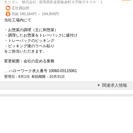
モリヨシ 株式会社 - 群馬県邑楽郡板倉町大字除川９３６－１
正社員以外
月給 180,264円 ～ 184,800円
当社工場内にて
・お惣菜の調理（主に和惣菜）
・調理したお惣菜をトレーパックに盛付け
・トレーパックのピッキング
・ピッキング後のラベル貼り
をご担当いただきます。
変更範囲：会社の定める業務
... ハローワーク求人番号 10060-03115061
受理日：8月1日 有効期限：10月31日
関連求人情報