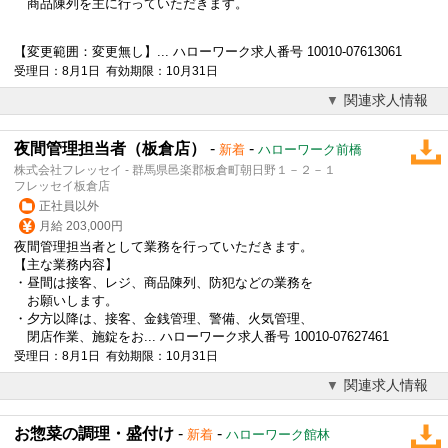
商品陳列を主に行っていただきます。
【変更範囲：変更無し】... ハローワーク求人番号 10010-07613061
受理日：8月1日 有効期限：10月31日
関連求人情報
夜間管理担当者（板倉店）
-
-
新着
ハローワーク前橋
株式会社フレッセイ - 群馬県邑楽郡板倉町朝日野１－２－１
フレッセイ板倉店
正社員以外
月給 203,000円
夜間管理担当者として業務を行っていただきます。
【主な業務内容】
・昼間は接客、レジ、商品陳列、防犯などの業務を
お願いします。
・夕方以降は、接客、金銭管理、警備、火気管理、
閉店作業、施錠をお... ハローワーク求人番号 10010-07627461
受理日：8月1日 有効期限：10月31日
関連求人情報
お惣菜の調理・盛付け
-
-
新着
ハローワーク館林