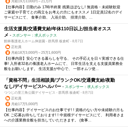
月給19万3,000円～21万円
【仕事内容】日勤のみ 17時半終業 残業ほぼなし! 無資格・未経験歓迎
ご家庭や子育てとの両立をお考えの方にもオススメ 1日定員12名のデイ
サービスにて、 食事介助、 入浴介助、 排泄介助、...
生活支援員/交通費支給/年休110日以上/担当者オスス
メ
-
スポンサー：求人ボックス
館林養護老人ホーム伸楽園 - 群馬県 板倉町 - 8月7日
正社員
月給18万3,000円～25万1,600円
【仕事内容】安心できる暮らしを守る、 その手応えを日々実感できる仕
事! 入所者32名の養護老人ホームにて、 日常生活を支える支援員業務全
般をお願いします。 生活支援が中心で、 一部オムツ使...
「資格不問」生活相談員/ブランクOK/交通費支給/夜勤
なし/デイサービス/ヘルパー
-
スポンサー：求人ボックス
つつじの里三角公園デイサービス - 群馬県 板倉町 - 8月7日
正社員
月給17万5,000円
【仕事内容】デイサービスのお仕事です! ! 資格のない方や未経験の方も
OK ご応募お待ちしております! ! 中規模デイサービスにて、 利用者さま
への介護業務全般を担当していただきます。 (食事...