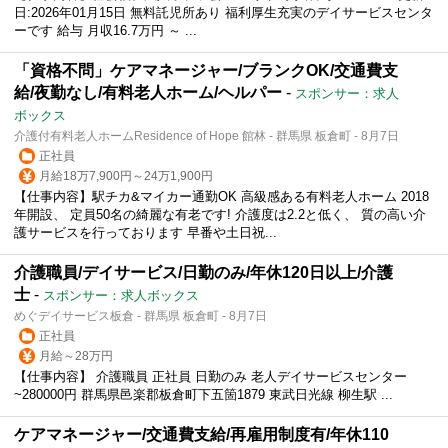
日:2026年01月15日 無料託児所あり 福利厚生充実のデイサービスセンタ
ーです 給与 月収16.7万円 ～ ...
「資格不問」ケアマネージャー/ブランクOK/交通費支
給/夜勤なし/有料老人ホーム/ヘルパー
-
スポンサー：求人
ボックス
介護付有料老人ホームResidence of Hope 館林 - 群馬県 板倉町 - 8月7日
正社員
月給18万7,900円～24万1,900円
【仕事内容】駅チカ&マイカー通勤OK 高級感ある有料老人ホーム 2018
年開設、 定員50名の綺麗な有老です! 介護度は2.2と低く、 質の高い介
護サービスを行っております 早番や土日祝...
介護職員/デイサービス/日勤のみ/年休120日以上/介護
士
-
スポンサー：求人ボックス
めぐデイサービス板倉 - 群馬県 板倉町 - 8月7日
正社員
月給～28万円
【仕事内容】 介護職員 正社員 日勤のみ 老人デイサービスセンター
~280000円 群馬県邑楽郡板倉町下五箇1879 東武日光線 柳生駅 ...
ケアマネージャー/交通費支給/再雇用制度有/年休110