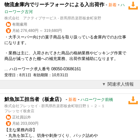
物流倉庫内でリーチフォークによる入出荷作
-
-
新着
ハ
ローワーク古河
株式会社 アクティブサービス - 群馬県邑楽郡板倉町泉野
有期雇用
月給 276,480円 ～ 319,680円
・大手スーパー向けの菓子商品を取り扱っている倉庫内でのお仕事
になります。
・業務は主に、入荷されてきた商品の格納業務やピッキング作業で
商品が減ってきた棚への補充業務、出荷作業補助になります。
... ハローワーク求人番号 08050-03686161
受理日：8月1日 有効期限：10月31日
関連求人情報
鮮魚加工担当者（板倉店）
-
-
新着
ハローワーク前橋
株式会社フレッセイ - 群馬県邑楽郡板倉町朝日野１－２－１
フレッセイ板倉店
正社員以外
月給 203,000円
【主な業務内容】
・丸魚を加工し、切身や刺身づくり、パック詰めや