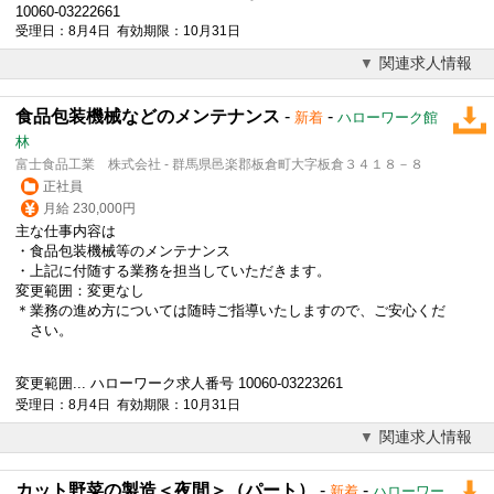
10060-03222661
受理日：8月4日 有効期限：10月31日
関連求人情報
食品包装機械などのメンテナンス
-
-
新着
ハローワーク館
林
富士食品工業 株式会社 - 群馬県邑楽郡板倉町大字板倉３４１８－８
正社員
月給 230,000円
主な仕事内容は
・食品包装機械等のメンテナンス
・上記に付随する業務を担当していただきます。
変更範囲：変更なし
＊業務の進め方については随時ご指導いたしますので、ご安心くだ
さい。
変更範囲... ハローワーク求人番号 10060-03223261
受理日：8月4日 有効期限：10月31日
関連求人情報
カット野菜の製造＜夜間＞（パート）
-
-
新着
ハローワー