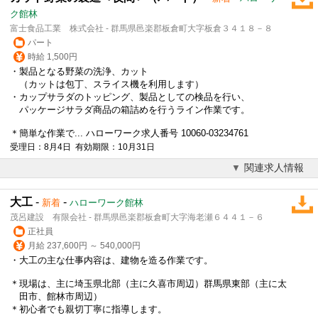
ク館林
富士食品工業 株式会社 - 群馬県邑楽郡板倉町大字板倉３４１８－８
パート
時給 1,500円
・製品となる野菜の洗浄、カット
（カットは包丁、スライス機を利用します）
・カップサラダのトッピング、製品としての検品を行い、
パッケージサラダ商品の箱詰めを行うライン作業です。
＊簡単な作業で... ハローワーク求人番号 10060-03234761
受理日：8月4日 有効期限：10月31日
関連求人情報
大工
-
-
新着
ハローワーク館林
茂呂建設 有限会社 - 群馬県邑楽郡板倉町大字海老瀬６４４１－６
正社員
月給 237,600円 ～ 540,000円
・大工の主な仕事内容は、建物を造る作業です。
＊現場は、主に埼玉県北部（主に久喜市周辺）群馬県東部（主に太
田市、館林市周辺）
＊初心者でも親切丁寧に指導します。