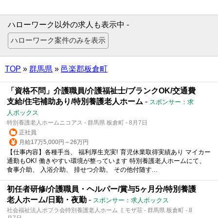
ハローワーク以外の求人も表示中 -
TOP
»
群馬県
»
邑楽郡板倉町
「資格不問」介護職員/介護福祉士/ブランクOK/交通費
支給/住宅補助あり/特別養護老人ホーム
-
スポンサー：求
人ボックス
特別養護老人ホームニコアス - 群馬県 板倉町 - 8月7日
正社員
月給17万5,000円～26万円
【仕事内容】各種手当、 福利厚生充実! 育児休業取得実績あり マイカー
通勤もOK! 働きやすい環境が整っています 特別養護老人ホームにて、
食事介助、 入浴介助、 排せつ介助、 その他付随す...
初任者研修/介護職員・ヘルパー/賞与5ヶ月分/特別養護
老人ホーム/日勤・夜勤
-
スポンサー：求人ボックス
社会福祉法人ポプラ会特別養護老人ホーム ミモザ荘 - 群馬県 板倉町 - 8
月7日