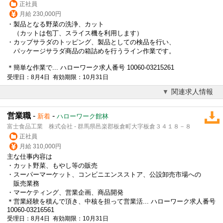
正社員
月給 230,000円
・製品となる野菜の洗浄、カット
（カットは包丁、スライス機を利用します）
・カップサラダのトッピング、製品としての検品を行い、
パッケージサラダ商品の箱詰めを行うライン作業です。
＊簡単な作業で... ハローワーク求人番号 10060-03215261
受理日：8月4日 有効期限：10月31日
関連求人情報
営業職
-
-
新着
ハローワーク館林
富士食品工業 株式会社 - 群馬県邑楽郡板倉町大字板倉３４１８－８
正社員
月給 310,000円
主な仕事内容は
・カット野菜、もやし等の販売
・スーパーマーケット、コンビニエンスストア、公設卸売市場への
販売業務
・マーケティング、営業企画、商品開発
＊営業経験を積んで頂き、中核を担って営業活... ハローワーク求人番号
10060-03216561
受理日：8月4日 有効期限：10月31日