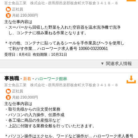
富士食品工業 株式会社 - 群馬県邑楽郡板倉町大字板倉３４１８－８
正社員
月給 230,000円
主な仕事内容は
・スーパーから回収した野菜を入れた空容器を温水洗浄機で洗浄
し、コンテナに積み重ねる作業となります。
＊その他、コンテナに貼ってあるシールを手作業及びヘラを使用し
て剥がす作業... ハローワーク求人番号 10060-03220061
受理日：8月4日 有効期限：10月31日
関連求人情報
事務職
-
-
新着
ハローワーク館林
富士食品工業 株式会社 - 群馬県邑楽郡板倉町大字板倉３４１８－８
正社員
月給 230,000円
主な仕事内容は
・取引先様からの注文受付業務
・パソコンの入力操作、伝票作成
・各工場に商品の生産指示など
・上記に付随する業務全般を行っていただきます。
＊パソコン操作はエクセル、ワードなど操作が... ハローワーク求人番号