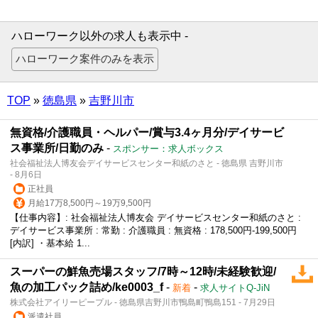
ハローワーク以外の求人も表示中 -
TOP
»
徳島県
»
吉野川市
無資格/介護職員・ヘルパー/賞与3.4ヶ月分/デイサービ
ス事業所/日勤のみ
-
スポンサー：求人ボックス
社会福祉法人博友会デイサービスセンター和紙のさと - 徳島県 吉野川市
- 8月6日
正社員
月給17万8,500円～19万9,500円
【仕事内容】: 社会福祉法人博友会 デイサービスセンター和紙のさと :
デイサービス事業所 : 常勤 : 介護職員 : 無資格 : 178,500円-199,500円
[内訳] ・基本給 1...
スーパーの鮮魚売場スタッフ/7時～12時/未経験歓迎/
魚の加工パック詰め/ke0003_f
-
-
新着
求人サイトQ-JiN
株式会社アイリーピープル - 徳島県吉野川市鴨島町鴨島151 - 7月29日
派遣社員