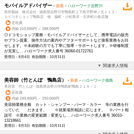
モバイルアドバイザー
-
-
新着
ハローワーク吉野川
筒井製絲 株式会社 - 徳島県吉野川市鴨島町上下島字野神ノ元１１２－
１ドコモショップ鴨島店 他 脇町・小松島市・石井町の各店舗
正社員
月給 210,000円 ～ 288,500円
◎ドコモショップ業務・モバイルアドバイザーとして、携帯電話の販売
やプラン提案、操作方法の案内やアフターサポートなど接客業務をお任
せします。※未経験の方でも丁寧に指導・サポートします。※研修制度
が充実し... ハローワーク求人番号 36060-01722761
受理日：8月4日 有効期限：10月31日
関連求人情報
美容師（竹とんぼ 鴨島店）
-
-
新着
ハローワーク徳島
美容室 竹とんぼ - 徳島県吉野川市鴨島町鴨島２１９－１
正社員
月給 240,000円 ～ 250,000円
美容師業務全般 カット・シャンプー・パーマ・カラー 等の業務を行
っていた だきます。 ※就業場所相談に応じます。 ※パート相
談可 ※業務の変更範囲：変更なし... ハローワーク求人番号 36010-
13218661
受理日：8月3日 有効期限：10月31日