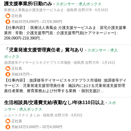
護支援事業所/日勤のみ
-
スポンサー：求人ボックス
医療法人青鳳会介護支援サービスみま - 徳島県 吉野川市 - 6月16日
正社員
月給20万9,090円～21万9,390円
【仕事内容】 : 医療法人青鳳会 介護支援サービスみま : 居宅介護支援事
業所 : 常勤 : 介護支援専門員 : 介護支援専門員(ケアマネージャー) :
209,090円-219,390円...
「児童発達支援管理責任者」賞与あり
-
スポンサー：求人
ボックス
放課後等デイサービスキズナプラス市場校 - 徳島県 吉野川市 - 1月16日
正社員
月給24万円～
【仕事内容】: 放課後等デイサービスキズナプラス市場校 :放課後等デイ
サービス : 児童発達支援管理責任者 : 施設内における児童発達支援管理
責任者業務、療育業務および付帯する業務 ・個別支援計...
生活相談員/交通費支給/夜勤なし/年休110日以上
-
スポ
ンサー：求人ボックス
ショートステイ きくみ - 徳島県 吉野川市 - 8月6日
正社員
月給18万3,000円～20万4,000円