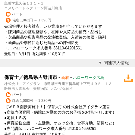
島町学北久保１１１－１
コメリハード＆グリーン阿波川島店
パート
時給 1,062円 ～ 1,398円
売場管理と接客対応、レジ業務を担当していただきます
・陳列商品の整理整頓や、在庫や入荷品の補充・品出し
・欠品商品や広告商品の発注数登録、入荷後の検収・陳列
・新商品や季節に応じた商品への陳列変更
・... ハローワーク求人番号 33110-04201561
受理日：8月1日 有効期限：10月31日
関連求人情報
保育士／徳島県吉野川市
-
-
新着
ハローワーク広島
株式会社 アイグラン - 徳島県吉野川市鴨島町上下島４９５－１３
医療法人青鳳会 美摩病院 パンダ保育所
パート
時給 1,080円 ～ 1,280円
【ＷＥＢ面接実施中！】保育大手の株式会社アイグラン運営
●病院内保育園（病院にお勤めの方のお子様をお預かりします）
●定員１５名
●保育業務全般 （主活動、オムツ交換、食事介助、清掃など）
●専門講師... ハローワーク求人番号 34010-34699261
受理日：8月1日 有効期限：10月31日