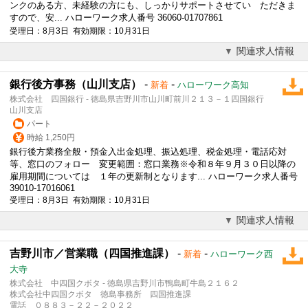
ンクのある方、未経験の方にも、しっかりサポートさせてい ただきま
すので、安... ハローワーク求人番号 36060-01707861
受理日：8月3日 有効期限：10月31日
関連求人情報
銀行後方事務（山川支店）
-
-
新着
ハローワーク高知
株式会社 四国銀行 - 徳島県吉野川市山川町前川２１３－１四国銀行
山川支店
パート
時給 1,250円
銀行後方業務全般・預金入出金処理、振込処理、税金処理・電話応対
等、窓口のフォロー 変更範囲：窓口業務※令和８年９月３０日以降の
雇用期間については １年の更新制となります... ハローワーク求人番号
39010-17016061
受理日：8月3日 有効期限：10月31日
関連求人情報
吉野川市／営業職（四国推進課）
-
-
新着
ハローワーク西
大寺
株式会社 中四国クボタ - 徳島県吉野川市鴨島町牛島２１６２
株式会社中四国クボタ 徳島事務所 四国推進課
電話 ０８８３－２２－２０２２