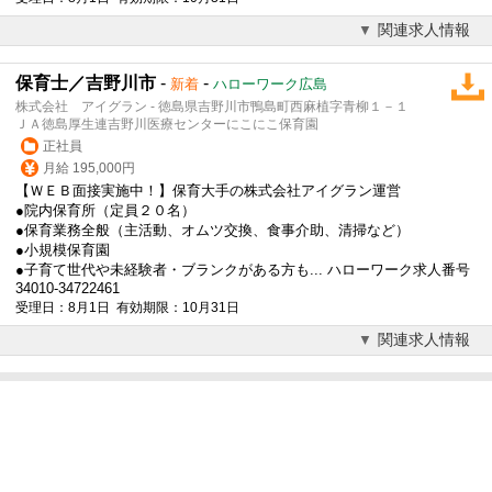
関連求人情報
保育士／吉野川市
-
-
新着
ハローワーク広島
株式会社 アイグラン - 徳島県吉野川市鴨島町西麻植字青柳１－１
ＪＡ徳島厚生連吉野川医療センターにこにこ保育園
正社員
月給 195,000円
【ＷＥＢ面接実施中！】保育大手の株式会社アイグラン運営
●院内保育所（定員２０名）
●保育業務全般（主活動、オムツ交換、食事介助、清掃など）
●小規模保育園
●子育て世代や未経験者・ブランクがある方も... ハローワーク求人番号
34010-34722461
受理日：8月1日 有効期限：10月31日
関連求人情報