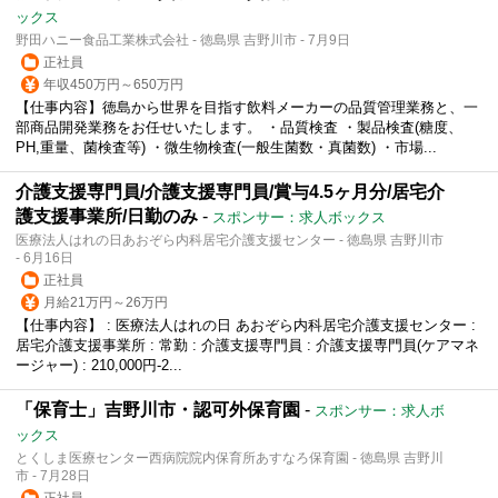
ックス
野田ハニー食品工業株式会社 - 徳島県 吉野川市 - 7月9日
正社員
年収450万円～650万円
【仕事内容】徳島から世界を目指す飲料メーカーの品質管理業務と、一
部商品開発業務をお任せいたします。 ・品質検査 ・製品検査(糖度、
PH,重量、菌検査等) ・微生物検査(一般生菌数・真菌数) ・市場...
介護支援専門員/介護支援専門員/賞与4.5ヶ月分/居宅介
護支援事業所/日勤のみ
-
スポンサー：求人ボックス
医療法人はれの日あおぞら内科居宅介護支援センター - 徳島県 吉野川市
- 6月16日
正社員
月給21万円～26万円
【仕事内容】 : 医療法人はれの日 あおぞら内科居宅介護支援センター :
居宅介護支援事業所 : 常勤 : 介護支援専門員 : 介護支援専門員(ケアマネ
ージャー) : 210,000円-2...
「保育士」吉野川市・認可外保育園
-
スポンサー：求人ボ
ックス
とくしま医療センター西病院院内保育所あすなろ保育園 - 徳島県 吉野川
市 - 7月28日
正社員