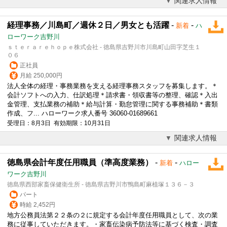
関連求人情報
経理事務／川島町／週休２日／男女とも活躍
-
-
新着
ハ
ローワーク吉野川
ｓｔｅｒａｒｅｈｏｐｅ株式会社 - 徳島県吉野川市川島町山田字芝生１
０６
正社員
月給 250,000円
法人全体の経理・事務業務を支える経理事務スタッフを募集します。＊
会計ソフトへの入力、仕訳処理＊請求書・領収書等の整理、確認＊入出
金管理、支払業務の補助＊給与計算・勤怠管理に関する事務補助＊書類
作成、フ... ハローワーク求人番号 36060-01689661
受理日：8月3日 有効期限：10月31日
関連求人情報
徳島県会計年度任用職員（準高度業務）
-
-
新着
ハロー
ワーク吉野川
徳島県西部家畜保健衛生所 - 徳島県吉野川市鴨島町麻植塚１３６－３
パート
時給 2,452円
地方公務員法第２２条の２に規定する会計年度任用職員として、次の業
務に従事していただきます。・家畜伝染病予防法等に基づく検査・調査