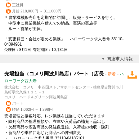
正社員
月給 218,000円 ～ 311,000円
＊農業機械販売店を定期的に訪問し、販売・サービスを行う。
中型車に農業機械を積んでの納品、実演の実施等
ルート営業が主体。
「変更範囲：会社が定める業務」... ハローワーク求人番号 33110-
04094961
受理日：8月1日 有効期限：10月31日
関連求人情報
売場担当（コメリ阿波川島店）パート（店長
-
-
新着
ハ
ローワーク西大寺
株式会社 コメリ 中四国ストアサポートセンター - 徳島県吉野川市川
島町学北久保１１１－１
コメリ ハード＆グリーン阿波川島店
パート
時給 1,062円 ～ 1,398円
売場管理と接客対応、レジ業務を担当していただきます
・陳列商品の整理整頓や、在庫や入荷品の補充・品出し
・欠品商品や広告商品の発注数登録、入荷後の検収・陳列
・新商品や季節に応じた商品への陳列変更
・... ハローワーク求人番号 33110-04185161