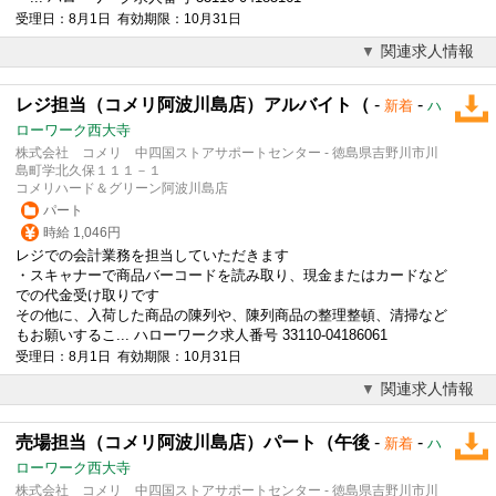
受理日：8月1日 有効期限：10月31日
関連求人情報
レジ担当（コメリ阿波川島店）アルバイト（
-
-
新着
ハ
ローワーク西大寺
株式会社 コメリ 中四国ストアサポートセンター - 徳島県吉野川市川
島町学北久保１１１－１
コメリハード＆グリーン阿波川島店
パート
時給 1,046円
レジでの会計業務を担当していただきます
・スキャナーで商品バーコードを読み取り、現金またはカードなど
での代金受け取りです
その他に、入荷した商品の陳列や、陳列商品の整理整頓、清掃など
もお願いするこ... ハローワーク求人番号 33110-04186061
受理日：8月1日 有効期限：10月31日
関連求人情報
売場担当（コメリ阿波川島店）パート（午後
-
-
新着
ハ
ローワーク西大寺
株式会社 コメリ 中四国ストアサポートセンター - 徳島県吉野川市川