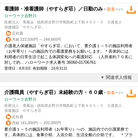
看護師・准看護師（やすらぎ荘）／日勤のみ
-
-
新着
ハ
ローワーク吉野川
医療法人 青鳳会 - 徳島県吉野川市鴨島町上下島４９５－５ 介護老人
保健施設「やすらぎ荘」
正社員
月給 222,030円 ～ 248,660円
介護老人保健施設「やすらぎ荘」において、要介護１～５の施設利用者
（お年寄り）への施設内での看護業務をお願いします。＊具体的には、
利用者の日常生活で起こる体調変化への看護対応 （入所者約７０名に
対して約... ハローワーク求人番号 36060-01706761
受理日：8月3日 有効期限：10月31日
関連求人情報
介護職員（やすらぎ荘）未経験の方・６０歳
-
-
新着
ハ
ローワーク吉野川
医療法人 青鳳会 - 徳島県吉野川市鴨島町上下島４９５－５ 介護老人
保健施設 やすらぎ荘
正社員
月給 181,000円 ～ 202,000円
要介護１～５の施設利用者（お年寄り）への、施設内での介護業務で
す。具体的には、食事介助、入浴介助、生活全般の介助です。 ＊ブラ