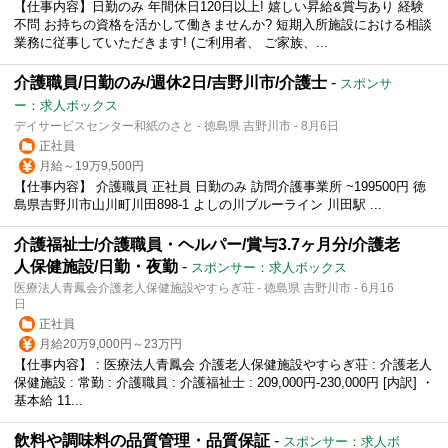
【仕事内容】日勤のみ 年間休日120日以上! 嬉しい昇給&賞与あり 経験
不問 お持ちの資格を活かして働きませんか? 短期入所施設における相談
業務に従事していただきます! (ご利用者、 ご家族、...
介護職員/日勤のみ/週休2日/吉野川市/介護士
-
スポンサ
ー：求人ボックス
デイサービスセンター和紙のさと - 徳島県 吉野川市 - 8月6日
正社員
月給～19万9,500円
【仕事内容】 介護職員 正社員 日勤のみ 訪問介護事業所 ~199500円 徳
島県吉野川市山川町川田898-1 よしの川ブルーライン 川田駅 ...
介護福祉士/介護職員・ヘルパー/賞与3.7ヶ月分/介護老
人保健施設/日勤・夜勤
-
スポンサー：求人ボックス
医療法人青鳳会介護老人保健施設やすらぎ荘 - 徳島県 吉野川市 - 6月16
日
正社員
月給20万9,000円～23万円
【仕事内容】 : 医療法人青鳳会 介護老人保健施設やすらぎ荘 : 介護老人
保健施設 : 常勤 : 介護職員 : 介護福祉士 : 209,000円-230,000円 [内訳] ・
基本給 11...
飲料や調味料の品質管理・品質保証
-
スポンサー：求人ボ