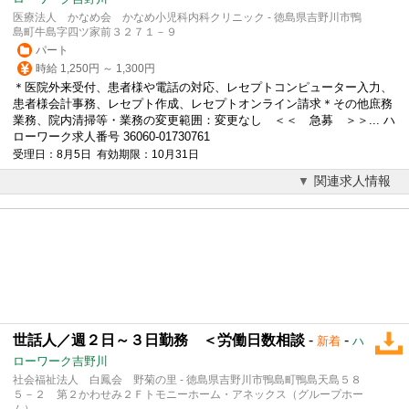
医療法人 かなめ会 かなめ小児科内科クリニック - 徳島県吉野川市鴨
島町牛島字四ツ家前３２７１－９
パート
時給 1,250円 ～ 1,300円
＊医院外来受付、患者様や電話の対応、レセプトコンピューター入力、
患者様会計事務、レセプト作成、レセプトオンライン請求＊その他庶務
業務、院内清掃等・業務の変更範囲：変更なし ＜＜ 急募 ＞＞... ハ
ローワーク求人番号 36060-01730761
受理日：8月5日 有効期限：10月31日
関連求人情報
世話人／週２日～３日勤務 ＜労働日数相談
-
-
新着
ハ
ローワーク吉野川
社会福祉法人 白鳳会 野菊の里 - 徳島県吉野川市鴨島町鴨島天島５８
５－２ 第２かわせみ２Ｆトモニーホーム・アネックス（グループホー
ム）