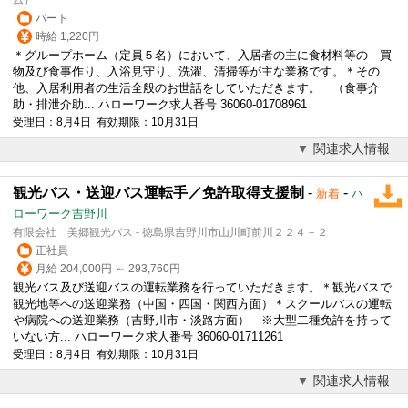
パート
時給 1,220円
＊グループホーム（定員５名）において、入居者の主に食材料等の 買
物及び食事作り、入浴見守り、洗濯、清掃等が主な業務です。＊その
他、入居利用者の生活全般のお世話をしていただきます。 （食事介
助・排泄介助... ハローワーク求人番号 36060-01708961
受理日：8月4日 有効期限：10月31日
関連求人情報
観光バス・送迎バス運転手／免許取得支援制
-
-
新着
ハ
ローワーク吉野川
有限会社 美郷観光バス - 徳島県吉野川市山川町前川２２４－２
正社員
月給 204,000円 ～ 293,760円
観光バス及び送迎バスの運転業務を行っていただきます。＊観光バスで
観光地等への送迎業務（中国・四国・関西方面）＊スクールバスの運転
や病院への送迎業務（吉野川市・淡路方面） ※大型二種免許を持って
いない方... ハローワーク求人番号 36060-01711261
受理日：8月4日 有効期限：10月31日
関連求人情報