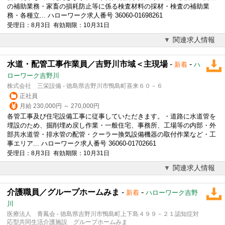
の補助業務・家畜の損耗防止等に係る検査材料の採材・検査の補助業
務・各種立... ハローワーク求人番号 36060-01698261
受理日：8月3日 有効期限：10月31日
関連求人情報
水道・配管工事作業員／吉野川市域＜主現場
-
-
新着
ハ
ローワーク吉野川
株式会社 三栄設備 - 徳島県吉野川市鴨島町喜来６０－６
正社員
月給 230,000円 ～ 270,000円
各管工事及び住宅設備工事に従事していただきます。・道路に水道管を
埋設のため、掘削埋め戻し作業・一般住宅、事務所、工場等の内部・外
部共水道管・排水管の配管・クーラー換気設備機器の取付作業など・工
事エリア... ハローワーク求人番号 36060-01702661
受理日：8月3日 有効期限：10月31日
関連求人情報
介護職員／グループホームみま
-
-
新着
ハローワーク吉野
川
医療法人 青鳳会 - 徳島県吉野川市鴨島町上下島４９９－２１認知症対
応型共同生活介護施設 グループホームみま