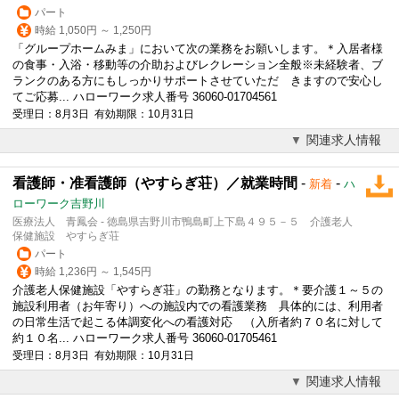
パート
時給 1,050円 ～ 1,250円
「グループホームみま」において次の業務をお願いします。＊入居者様
の食事・入浴・移動等の介助およびレクレーション全般※未経験者、ブ
ランクのある方にもしっかりサポートさせていただ きますので安心し
てご応募... ハローワーク求人番号 36060-01704561
受理日：8月3日 有効期限：10月31日
関連求人情報
看護師・准看護師（やすらぎ荘）／就業時間
-
-
新着
ハ
ローワーク吉野川
医療法人 青鳳会 - 徳島県吉野川市鴨島町上下島４９５－５ 介護老人
保健施設 やすらぎ荘
パート
時給 1,236円 ～ 1,545円
介護老人保健施設「やすらぎ荘」の勤務となります。＊要介護１～５の
施設利用者（お年寄り）への施設内での看護業務 具体的には、利用者
の日常生活で起こる体調変化への看護対応 （入所者約７０名に対して
約１０名... ハローワーク求人番号 36060-01705461
受理日：8月3日 有効期限：10月31日
関連求人情報