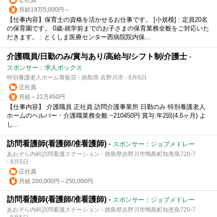
月給19万5,000円～
【仕事内容】保育士の資格を活かせるお仕事です。 [小規模] : 定員20名
の保育園です。 0歳‐就学前までのお子さまの保育業務全般をご対応いた
だきます。 : とくしま医療センター西病院院内保...
介護職員/日勤のみ/賞与あり/高給与/シフト制/介護士
-
スポンサー：求人ボックス
特別養護老人ホーム青藍荘 - 徳島県 吉野川市 - 8月6日
正社員
月給～21万450円
【仕事内容】 介護職員 正社員 訪問介護事業所 日勤のみ 特別養護老人
ホームのヘルパー・介護職業務全般 ~210450円 賞与:年2回(4.5ヶ月) よ
し...
訪問看護師(看護師/准看護師)
-
スポンサー：ジョブメドレー
あおぞら内科訪問看護ステーション - 徳島県吉野川市鴨島町知恵島720-7
- 8月5日
正社員
月給 200,000円～250,000円
訪問看護師(看護師/准看護師)
-
スポンサー：ジョブメドレー
あおぞら内科訪問看護ステーション - 徳島県吉野川市鴨島町知恵島720-7