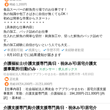
時給 1,200円
食品スーパーの鮮魚売り場でのお仕事です！
魚の知識や包丁さばきに自信が無くてもOK！
初めは簡単な作業からスタート♪
＊＊＊＊＊＊＊＊＊＊＊＊＊
［具体的な仕事内容］
魚の加工、パック詰めのお仕事
仕入れた鮮魚の簡単な切付・刺身加工や、切った鮮魚のパック詰めで
す。
魚の加工経験に自信がないという人でも大丈...
車通勤可能
残業なし
学歴不問
未経験者歓迎
8月10日までに結果通知が届きます
介護福祉士/介護支援専門員/日・祝休み可/居宅介護支
援事業所/日勤のみ
-
スポンサー：求人ボックス
社会福祉法人博友会ケアプランやまかわ - 徳島県 吉野川市 - 6月10日
正社員
月給19万4,200円～21万1,000円
【仕事内容】 : 社会福祉法人博友会 ケアプランやまかわ : 居宅介護支援
事業所 : 常勤 : 介護支援専門員 : 介護福祉士 : 194,200円-211,000円 [内
訳] ・基本給 ...
介護支援専門員/介護支援専門員/日・祝休み可/居宅介