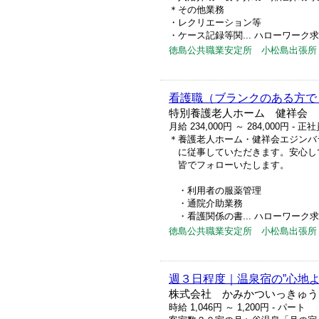
＊その他業務
・レクリエーション等
・ケース記録等関... ハローワーク求人番号
徳島公共職業安定所 小松島出張所
看護職（ブランクのある方で
特別養護老人ホーム 健祥会 
月給 234,000円 ～ 284,000円
- 正社
＊養護老人ホーム・健祥会エジンバ
に従事していただきます。安心し
皆でフォローいたします。
・利用者の服薬管理
・通院介助業務
・看護関係の書... ハローワーク求人番号
徳島公共職業安定所 小松島出張所
週３日程度｜温泉宿の”心地よ
株式会社 かみかついっきゅう
時給 1,046円 ～ 1,200円
- パート