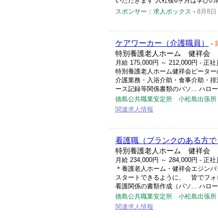
いただきます 入社後6ヶ月は学びの
スポンサー：求人ボックス
-
8月8日
ケアワーカー（介護職員）
-
特別養護老人ホーム 健祥会 
月給 175,000円 ～ 212,000円
- 正社
特別養護老人ホーム健祥会ピーター
介護業務・入浴介助・食事介助・排
ース記録等関係書類のパソ... ハローワー
徳島公共職業安定所 小松島出張所
関連求人情報
看護職（ブランクのある方で
特別養護老人ホーム 健祥会 
月給 234,000円 ～ 284,000円
- 正社
＊養護老人ホーム・健祥会エジンバ
スタートできるように、 皆でフォ
看護関係の書類作成（パソ... ハローワー
徳島公共職業安定所 小松島出張所
関連求人情報