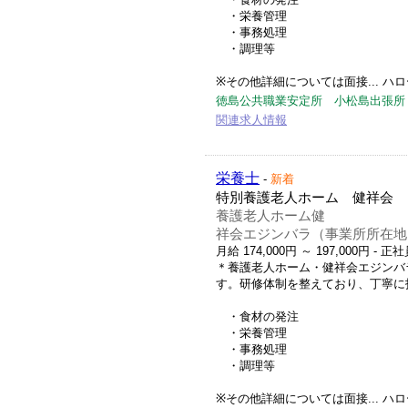
・栄養管理
・事務処理
・調理等
※その他詳細については面接... ハローワ
徳島公共職業安定所 小松島出張所
関連求人情報
栄養士
-
新着
特別養護老人ホーム 健祥会 
養護老人ホーム健
祥会エジンバラ（事業所所在地
月給 174,000円 ～ 197,000円
- 正社
＊養護老人ホーム・健祥会エジンバ
す。研修体制を整えており、丁寧に
・食材の発注
・栄養管理
・事務処理
・調理等
※その他詳細については面接... ハローワ