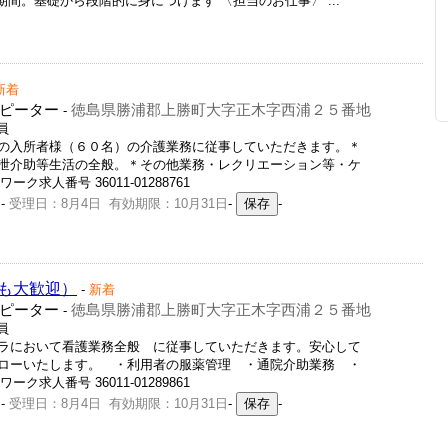
期間。基礎から段階的に身につけます 〈担当のお仕事〉 ...
新着
ピーター
徳島県勝浦郡上勝町大字正木字西浦２５番地
-
員
の入所者様（６０名）の介護業務に従事していただきます。＊
泄介助等生活の全般。＊その他業務・レクリエーション等・ケ
ク求人番号 36011-01288761
-
受理日：8月4日 有効期限：10月31日
-
-
も大歓迎）
-
新着
ピーター
徳島県勝浦郡上勝町大字正木字西浦２５番地
-
員
ラにおいて看護業務全般 に従事していただきます。安心して
ローいたします。 ・利用者の服薬管理 ・通院介助業務 ・
ク求人番号 36011-01289861
-
受理日：8月4日 有効期限：10月31日
-
-