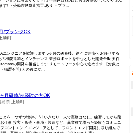
ベーションにも繋がりますね 年間休日110日とお休み多め しっかり休ん
! ・受動喫煙防止措置:あり ・プラ...
月/ブランクOK
上勝町
Aエンジニアを歓迎します 6ヶ月の研修後、徐々に実務へ お任せする
自動化の機能追加とメンテナンス 業務ロボットを中心とした開発全般 要件
Automateの開発を担当します リモートワーク中心で進めます 【対象と
職歴不問) 人の役に立...
6ヶ月研修/未経験の方OK
徳島県 上勝町
ことを一つずつ増やそう! いきなり一人で実務はなし。練習してから段
るお仕事 接客・販売・事務・製造など、異業種で培った経験もコミュニ
 フロントエンドエンジニアとして、フロントエンド開発に取り組んで