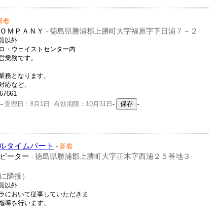
新着
ＯＭＰＡＮＹ
徳島県勝浦郡上勝町大字福原字下日浦７－２
-
社員以外
ロ・ウェイストセンター内
営業務です。
業務となります。
対応など、
67661
-
受理日：8月1日 有効期限：10月31日
-
-
ルタイムパート
-
新着
ピーター
徳島県勝浦郡上勝町大字正木字西浦２５番地３
-
に隣接）
社員以外
ラにおいて従事していただきま
指導を行います。