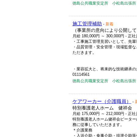
徳島公共職業安定所 小松島出張所
施工管理補助
-
新着
（事業所の意向により公開して
月給 180,000円 ～ 300,000円
- 正社
・工事施工管理見習いとして、先輩
・品質管理・安全管理・現場監督な
ただきます。
・業容拡大と、将来的な技術継承のため
01114561
徳島公共職業安定所 小松島出張所
ケアワーカー（介護職員）
-
特別養護老人ホーム 健祥会 
月給 175,000円 ～ 212,000円
- 正社
特別養護老人ホーム健祥会ピーター
務に従事していただきます。
＊介護業務
・入浴介助・食事介助・排泄介助等