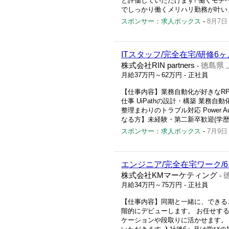
と評価していただけます! 働くモチ
でしっかり働くメリハリ勤務が叶います
スポンサー：求人ボックス
-
8月7日
ITスタッフ/完全在宅/研修6ヶ
株式会社RIN partners
徳島県 
-
月給37万円～62万円
- 正社員
【仕事内容】業務自動化が好きなRP
仕事 UiPathの設計・構築 業務
整理まわりのトラブル対応 Power 
なる方】未経験・第二新卒歓迎(学歴・
スポンサー：求人ボックス
-
7月9日
エンジニア/完全在宅ワーク/
株式会社KMマーケティング
-
月給34万円～75万円
- 正社員
【仕事内容】同期と一緒に、できる
階的にデビューします。 お任せす
ケーションや段取りに活かせます。