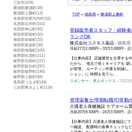
三好市(329)
勝浦郡勝浦町(38)
勝浦郡上勝町(13)
TOP
»
徳島県
»
勝浦郡上勝町
名東郡佐那河内村(10)
名西郡石井町(162)
名西郡神山町(45)
登録販売者スタッフ・経験者
那賀郡那賀町(50)
ランクOK
海部郡牟岐町(33)
株式会社コスモス薬品
徳島県
-
海部郡美波町(38)
月給27万2,000円～33万3,000円
- 
海部郡海陽町(100)
板野郡松茂町(211)
【仕事内容】 店舗運営を主導する
板野郡北島町(237)
だから、 地元で長くキャリアを 築
板野郡藍住町(297)
が管理。 ルーティン作業を削減し
板野郡板野町(140)
ション」に 時間を充てら...
板野郡上板町(94)
スポンサー：求人ボックス
-
7月22
美馬郡つるぎ町(44)
三好郡東みよし町(119)
管理栄養士/早期転職可/常勤/
介護老人保健施設 ケアホーム
月給20万8,500円～24万3,500円
- 
【仕事内容】介護老人保健施設にて、
ー確認、 配膳時の食事チェックなどを