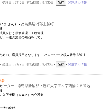
-
受理日：7月9日 有効期限：9月30日
-
-
関連求人情報
いません）
徳島県勝浦郡上勝町
-
員
社員が行う原価管理・工程管理
ど、一連の業務の補助をしてい
の、増員採用となります... ハローワーク求人番号 36011-
-
受理日：7月7日 有効期限：9月30日
-
-
関連求人情報
新着
ピーター
徳島県勝浦郡上勝町大字正木字西浦２５番地
-
員
の入所者様（６０名）の介護業
生活の全般。