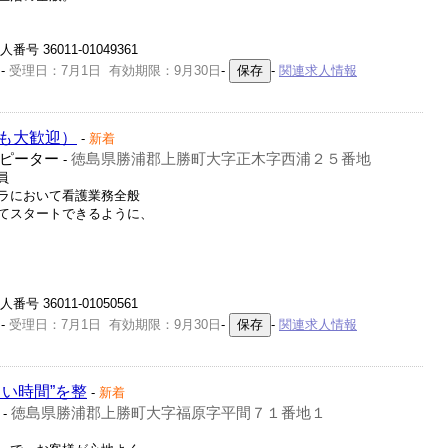
 36011-01049361
-
受理日：7月1日 有効期限：9月30日
-
-
関連求人情報
も大歓迎）
-
新着
ピーター
徳島県勝浦郡上勝町大字正木字西浦２５番地
-
員
ラにおいて看護業務全般
てスタートできるように、
 36011-01050561
-
受理日：7月1日 有効期限：9月30日
-
-
関連求人情報
い時間”を整
-
新着
徳島県勝浦郡上勝町大字福原字平間７１番地１
-