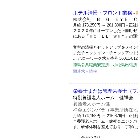
ホテル清掃・フロント業務
-
株式会社 ＢＩＧ ＥＹＥ Ｃ
月給 173,250円 ～ 201,300円
- 正
２０２０年にオープンした上勝町ゼ
にある「ＨＯＴＥＬ ＷＨＹ」の運
客室の清掃とセットアップをメイン
またチェックイン・チェックアウト
... ハローワーク求人番号 36011-012
徳島公共職業安定所 小松島出張所
関連求人情報
栄養士または管理栄養士（フ
特別養護老人ホーム 健祥会 
養護老人ホーム健
祥会エジンバラ（事業所所在地
月給 174,158円 ～ 216,876円
- 正
＊養護老人ホーム・健祥会エジンバ
す。研修体制を整えており、丁寧に
・食材の発注