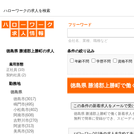
ハローワークの求人を検索
ハローワークの求人を検索
フリーワード
会社名、業種、職種など
徳島県 勝浦郡上勝町の求人
条件の絞り込み
年齢不問
学歴不問
資格不問
雇用形態
正社員
(10)
契約社員
(2)
勤務地
徳島県 勝浦郡上勝町で働
徳島県
徳島市(3017)
鳴門市(495)
小松島市(402)
徳島県 勝浦郡上勝町で働く新着求人
阿南市(608)
無料で簡単に登録ができ、スピーデ
吉野川市(270)
阿波市(313)
美馬市(329)