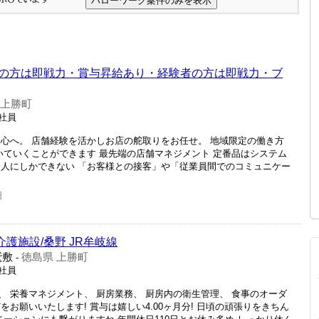
の方は即戦力・賞与昇給あり・経験者の方は即戦力・ブ
 上勝町
正社員
中心へ。 店舗経験を活かしお店の舵取りをお任せ。 地域限定の働き方
いていくことができます 最先端の店舗マネジメント 定番品はシステム
、人にしかできない 「お客様との接客」や「従業員間でのコミュニケー
日
介護施設/桑野 JR牟岐線
鷲敷
徳島県 上勝町
-
正社員
 栄養マネジメント、 厨房業務、 厨房内の衛生管理、 食事のオーダ
お願いいたします! 賞与は嬉しい4.00ヶ月分! 日頃の頑張りをきちん