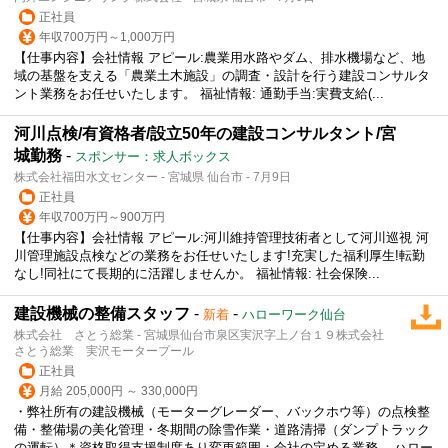
正社員
年収700万円～1,000万円
【仕事内容】会社情報 アピール:農業用水路やダム、排水機場など、地
域の基盤を支える「農業土木施設」の調査・設計を行う建設コンサルタ
ント業務をお任せいたします。 福祉情報: 通勤手当:実費支給(...
河川点検/有資格者/設立50年の建設コンサルタント/宮
城勤務
-
スポンサー：求人ボックス
株式会社福田水文センター - 宮城県 仙台市 - 7月9日
正社員
年収700万円～900万円
【仕事内容】会社情報 アピール:河川維持管理技術者として河川巡視 河
川管理施設点検などの業務をお任せいたします!充実した福利厚生!転勤
なし!同社にて長期的に活躍しませんか。 福祉情報: 社会保険...
建設機械の整備スタッフ
-
-
新着
ハローワーク仙台
株式会社 さとう総業 - 宮城県仙台市泉区実沢字上ノ台１９株式会社
さとう総業 実沢モータープール
正社員
月給 205,000円 ～ 330,000円
・弊社所有の
建設
機械（モーターグレーダー、バックホウ等）の点検整
備・整備場の美化管理・冬期間の除雪作業・道路清掃（ダンプトラック
の運転）＊資格取得支援制度あり変更範囲：会社の定める業務... ハロー