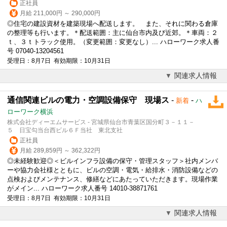
正社員
月給 211,000円 ～ 290,000円
◎住宅の
建設
資材を建築現場へ配送します。 また、それに関わる倉庫
の整理等も行います。＊配送範囲：主に仙台市内及び近郊。＊車両：２
ｔ、３ｔトラック使用。（変更範囲：変更なし）... ハローワーク求人番
号 07040-13204561
受理日：8月7日 有効期限：10月31日
関連求人情報
通信関連ビルの電力・空調設備保守 現場ス
-
-
新着
ハ
ローワーク横浜
株式会社ディーエムサービス - 宮城県仙台市青葉区国分町３－１１－
５ 日宝勾当台西ビル６Ｆ当社 東北支社
正社員
月給 289,859円 ～ 362,322円
◎未経験歓迎◎＜ビルインフラ設備の保守・管理スタッフ＞社内メンバ
ーや協力会社様とともに、ビルの空調・電気・給排水・消防設備などの
点検およびメンテナンス、修繕などにあたっていただきます。現場作業
がメイン... ハローワーク求人番号 14010-38871761
受理日：8月7日 有効期限：10月31日
関連求人情報