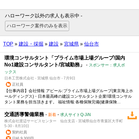
ハローワーク以外の求人も表示中 -
TOP
»
建設・採掘
»
建設
»
宮城県
»
仙台市
環境コンサルタント「プライム市場上場グループ!国内
No1建設コンサルタント/宮城勤務」
-
スポンサー：求人ボ
ックス
日本工営株式会社 - 宮城県 仙台市 - 7月9日
正社員
【仕事内容】会社情報 アピール:プライム市場上場グループ(東京海上ホ
ールディングス)・日本最高峰の建設コンサルタント企業!環境コンサル
タント業務を担当頂きます。 福祉情報:各種保険完備(健康保険...
交通誘導警備業務
-
-
新着
求人サイトQ-JiN
株式会社渡辺サービスセンター 仙台支店 - 宮城県仙台市青葉区大手町
5-30 - 8月10日
契約社員
日給 9,300円