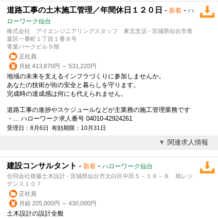
道路工事の土木施工管理／年間休日１２０日
-
-
新着
ハ
ローワーク仙台
株式会社 アイエンジニアリングスタッフ 東北支店 - 宮城県仙台市青
葉区一番町１丁目１番８号
青葉パークビル９階
正社員
月給 413,870円 ～ 531,220円
地域の未来を支えるインフラづくりに参加しませんか。
あなたの技術が街の安全と暮らしを守ります。
完成時の達成感は何にも代えられません。
道路工事の進捗やスケジュールなどが主業務の施工管理業務です
・... ハローワーク求人番号 04010-42924261
受理日：8月6日 有効期限：10月31日
関連求人情報
建設コンサルタント
-
-
新着
ハローワーク仙台
合同会社後藤土木設計 - 宮城県仙台市太白区中田５－１６－８ 旭レジ
デンス１０７
正社員
月給 205,000円 ～ 430,000円
土木設計の設計全般