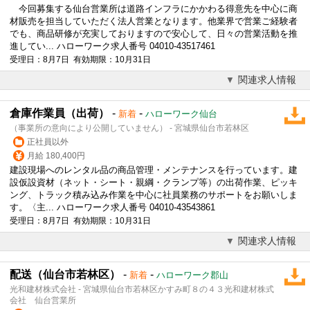
今回募集する仙台営業所は道路インフラにかかわる得意先を中心に商
材販売を担当していただく法人営業となります。他業界で営業ご経験者
でも、商品研修が充実しておりますので安心して、日々の営業活動を推
進してい... ハローワーク求人番号 04010-43517461
受理日：8月7日 有効期限：10月31日
関連求人情報
倉庫作業員（出荷）
-
-
新着
ハローワーク仙台
（事業所の意向により公開していません） - 宮城県仙台市若林区
正社員以外
月給 180,400円
建設
現場へのレンタル品の商品管理・メンテナンスを行っています。
建
設
仮設資材（ネット・シート・親綱・クランプ等）の出荷作業、ピッキ
ング、トラック積み込み作業を中心に社員業務のサポートをお願いしま
す。〈主... ハローワーク求人番号 04010-43543861
受理日：8月7日 有効期限：10月31日
関連求人情報
配送（仙台市若林区）
-
-
新着
ハローワーク郡山
光和建材株式会社 - 宮城県仙台市若林区かすみ町８の４３光和建材株式
会社 仙台営業所