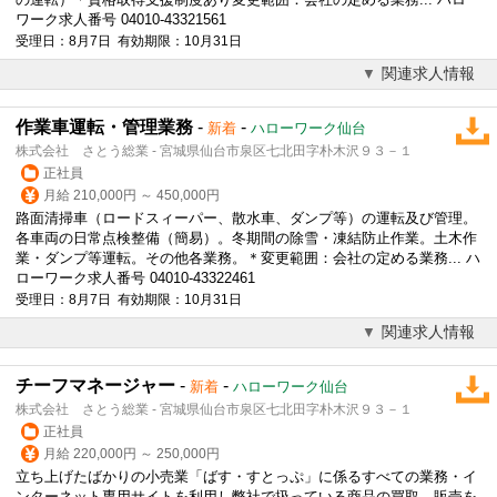
ワーク求人番号 04010-43321561
受理日：8月7日 有効期限：10月31日
関連求人情報
作業車運転・管理業務
-
-
新着
ハローワーク仙台
株式会社 さとう総業 - 宮城県仙台市泉区七北田字朴木沢９３－１
正社員
月給 210,000円 ～ 450,000円
路面清掃車（ロードスィーパー、散水車、ダンプ等）の運転及び管理。
各車両の日常点検整備（簡易）。冬期間の除雪・凍結防止作業。土木作
業・ダンプ等運転。その他各業務。＊変更範囲：会社の定める業務... ハ
ローワーク求人番号 04010-43322461
受理日：8月7日 有効期限：10月31日
関連求人情報
チーフマネージャー
-
-
新着
ハローワーク仙台
株式会社 さとう総業 - 宮城県仙台市泉区七北田字朴木沢９３－１
正社員
月給 220,000円 ～ 250,000円
立ち上げたばかりの小売業「ばす・すとっぷ」に係るすべての業務・イ
ンターネット専用サイトを利用し弊社で扱っている商品の買取 販売を