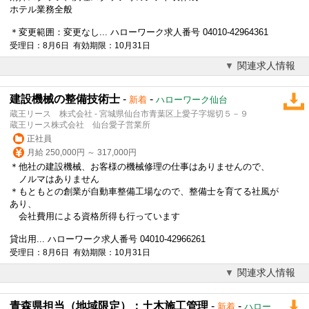
ホテル業務全般
＊変更範囲：変更なし... ハローワーク求人番号 04010-42964361
受理日：8月6日 有効期限：10月31日
関連求人情報
建設機械の整備技術士
-
-
新着
ハローワーク仙台
蔵王リース 株式会社 - 宮城県仙台市青葉区上愛子字堀切５－９
蔵王リース株式会社 仙台愛子営業所
正社員
月給 250,000円 ～ 317,000円
＊他社の
建設
機械、お客様の機械修理の仕事はありませんので、
ノルマはありません
＊もともとの創業が自動車整備工場なので、整備士を育てる社風が
あり、
会社費用による資格所得も行っています
貸出用... ハローワーク求人番号 04010-42966261
受理日：8月6日 有効期限：10月31日
関連求人情報
青森県担当（地域限定）：土木施工管理
-
-
新着
ハロー