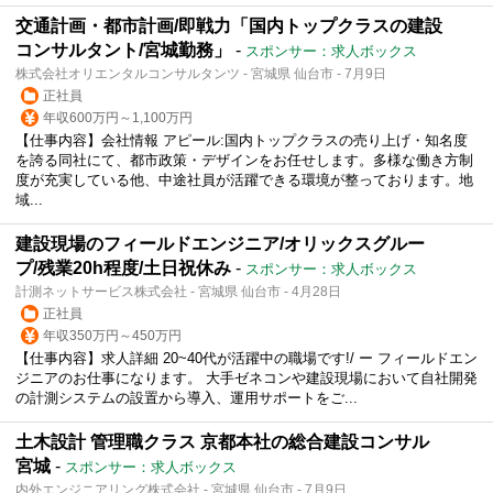
交通計画・都市計画/即戦力「国内トップクラスの建設
コンサルタント/宮城勤務」
-
スポンサー：求人ボックス
株式会社オリエンタルコンサルタンツ - 宮城県 仙台市 - 7月9日
正社員
年収600万円～1,100万円
【仕事内容】会社情報 アピール:国内トップクラスの売り上げ・知名度
を誇る同社にて、都市政策・デザインをお任せします。多様な働き方制
度が充実している他、中途社員が活躍できる環境が整っております。地
域...
建設現場のフィールドエンジニア/オリックスグルー
プ/残業20h程度/土日祝休み
-
スポンサー：求人ボックス
計測ネットサービス株式会社 - 宮城県 仙台市 - 4月28日
正社員
年収350万円～450万円
【仕事内容】求人詳細 20~40代が活躍中の職場です!/ ー フィールドエン
ジニアのお仕事になります。 大手ゼネコンや建設現場において自社開発
の計測システムの設置から導入、運用サポートをご...
土木設計 管理職クラス 京都本社の総合建設コンサル
宮城
-
スポンサー：求人ボックス
内外エンジニアリング株式会社 - 宮城県 仙台市 - 7月9日