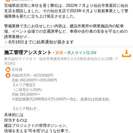
宮城県岩沼市に本社を置く弊社は、2022年７月より仙台市青葉区に仙台
支店を開設しました。その仙台支店で2023年６月より新規事業として警
備業務を新たに立ち上げ発足させました。
警備業務で主にお任せしたい内容は、建設作業所や商業施設内の駐車
場、イベント会場での交通誘導など、車両や歩行者の安全を守るための
誘導業務がメ...
8月18日までに結果通知が届きます
施工管理アシスタント
-
-
新着
求人サイトQ-JiN
株式会社テイクオフ - 仙台市青葉区本町1-1-1大樹生命仙台ビル12階 - 7
月29日
正社員
月給26万円～30万5000円
月給 260,000円〜305,000円
【エリア限定】
（ご自宅から2h内）
月給 285,000円〜
※固定残業代20時間分4万5,000円〜含む。超過分は別途支給。
【エリア問わず...
具体的には
担当するのは
建設プロジェクトの管理ポジション。
現場を支える“司令塔”のような仕事で、