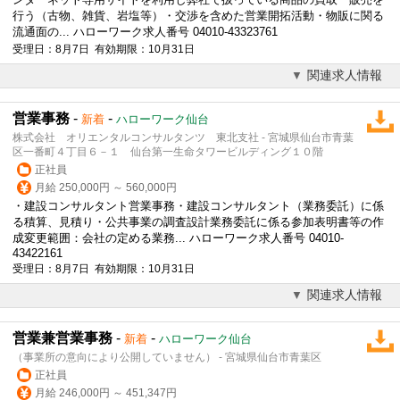
行う（古物、雑貨、岩塩等）・交渉を含めた営業開拓活動・物販に関る
流通面の... ハローワーク求人番号 04010-43323761
受理日：8月7日 有効期限：10月31日
関連求人情報
営業事務
-
-
新着
ハローワーク仙台
株式会社 オリエンタルコンサルタンツ 東北支社 - 宮城県仙台市青葉
区一番町４丁目６－１ 仙台第一生命タワービルディング１０階
正社員
月給 250,000円 ～ 560,000円
・
建設
コンサルタント営業事務・
建設
コンサルタント（業務委託）に係
る積算、見積り・公共事業の調査設計業務委託に係る参加表明書等の作
成変更範囲：会社の定める業務... ハローワーク求人番号 04010-
43422161
受理日：8月7日 有効期限：10月31日
関連求人情報
営業兼営業事務
-
-
新着
ハローワーク仙台
（事業所の意向により公開していません） - 宮城県仙台市青葉区
正社員
月給 246,000円 ～ 451,347円