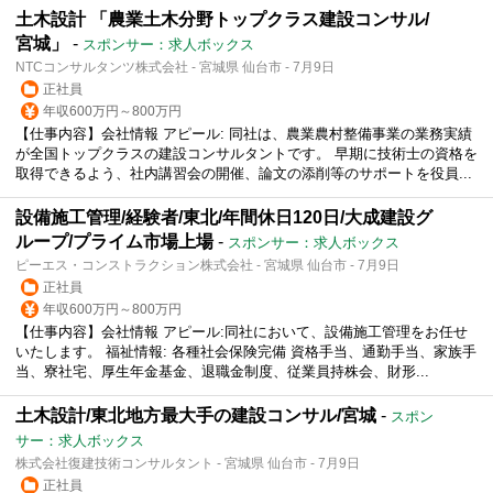
土木設計 「農業土木分野トップクラス建設コンサル/
宮城」
-
スポンサー：求人ボックス
NTCコンサルタンツ株式会社 - 宮城県 仙台市 - 7月9日
正社員
年収600万円～800万円
【仕事内容】会社情報 アピール: 同社は、農業農村整備事業の業務実績
が全国トップクラスの建設コンサルタントです。 早期に技術士の資格を
取得できるよう、社内講習会の開催、論文の添削等のサポートを役員...
設備施工管理/経験者/東北/年間休日120日/大成建設グ
ループ/プライム市場上場
-
スポンサー：求人ボックス
ピーエス・コンストラクション株式会社 - 宮城県 仙台市 - 7月9日
正社員
年収600万円～800万円
【仕事内容】会社情報 アピール:同社において、設備施工管理をお任せ
いたします。 福祉情報: 各種社会保険完備 資格手当、通勤手当、家族手
当、寮社宅、厚生年金基金、退職金制度、従業員持株会、財形...
土木設計/東北地方最大手の建設コンサル/宮城
-
スポン
サー：求人ボックス
株式会社復建技術コンサルタント - 宮城県 仙台市 - 7月9日
正社員