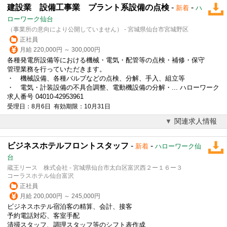
建設業 設備工事業 プラント系設備の点検
-
-
新着
ハ
ローワーク仙台
（事業所の意向により公開していません） - 宮城県仙台市宮城野区
正社員
月給 220,000円 ～ 300,000円
各種発電所設備等における機械・電気・配管等の点検・補修・保守
管理業務を行っていただきます。
・ 機械設備、各種バルブなどの点検、分解、手入、組立等
・ 電気・計装設備の不具合調整、電動機設備の分解・... ハローワーク
求人番号 04010-42953961
受理日：8月6日 有効期限：10月31日
関連求人情報
ビジネスホテルフロントスタッフ
-
-
新着
ハローワーク仙
台
蔵王リース 株式会社 - 宮城県仙台市太白区富沢西２ー１６ー３
コーラスホテル仙台富沢
正社員
月給 200,000円 ～ 245,000円
ビジネスホテル宿泊客の精算、会計、接客
予約電話対応、客室手配
清掃スタッフ、調理スタッフ等のシフト表作成