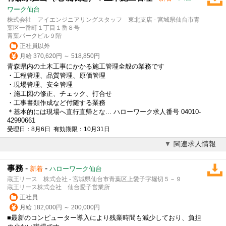
ワーク仙台
株式会社 アイエンジニアリングスタッフ 東北支店 - 宮城県仙台市青
葉区一番町１丁目１番８号
青葉パークビル９階
正社員以外
月給 370,620円 ～ 518,850円
青森県内の土木工事にかかる施工管理全般の業務です
・工程管理、品質管理、原価管理
・現場管理、安全管理
・施工図の修正、チェック、打合せ
・工事書類作成など付随する業務
＊基本的には現場へ直行直帰とな... ハローワーク求人番号 04010-
42990661
受理日：8月6日 有効期限：10月31日
関連求人情報
事務
-
-
新着
ハローワーク仙台
蔵王リース 株式会社 - 宮城県仙台市青葉区上愛子字堀切５－９
蔵王リース株式会社 仙台愛子営業所
正社員
月給 182,000円 ～ 200,000円
■最新のコンピューター導入により残業時間も減少しており、負担