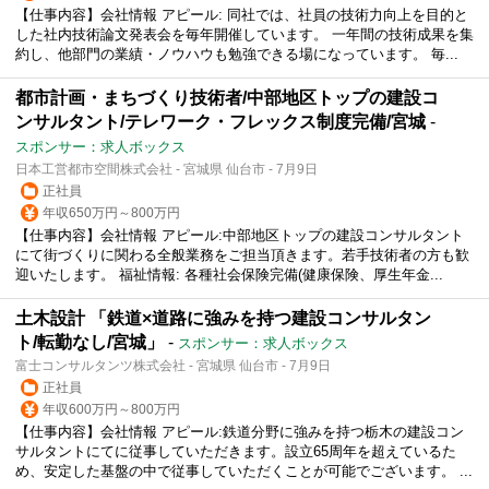
【仕事内容】会社情報 アピール: 同社では、社員の技術力向上を目的と
した社内技術論文発表会を毎年開催しています。 一年間の技術成果を集
約し、他部門の業績・ノウハウも勉強できる場になっています。 毎...
都市計画・まちづくり技術者/中部地区トップの建設コ
ンサルタント/テレワーク・フレックス制度完備/宮城
-
スポンサー：求人ボックス
日本工営都市空間株式会社 - 宮城県 仙台市 - 7月9日
正社員
年収650万円～800万円
【仕事内容】会社情報 アピール:中部地区トップの建設コンサルタント
にて街づくりに関わる全般業務をご担当頂きます。若手技術者の方も歓
迎いたします。 福祉情報: 各種社会保険完備(健康保険、厚生年金...
土木設計 「鉄道×道路に強みを持つ建設コンサルタン
ト/転勤なし/宮城」
-
スポンサー：求人ボックス
富士コンサルタンツ株式会社 - 宮城県 仙台市 - 7月9日
正社員
年収600万円～800万円
【仕事内容】会社情報 アピール:鉄道分野に強みを持つ栃木の建設コン
サルタントにてに従事していただきます。設立65周年を超えているた
め、安定した基盤の中で従事していただくことが可能でございます。 ...