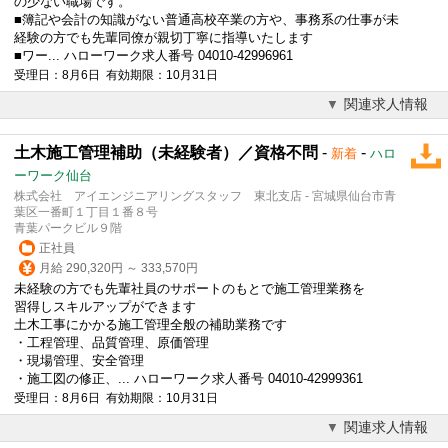
の少ない職場です。
■簿記や会計の知識がない普通高校卒業の方や、事務系の仕事が未
経験の方でも先輩同僚が親切丁寧に指導いたします
■ワー... ハローワーク求人番号 04010-42996961
受理日：8月6日 有効期限：10月31日
関連求人情報
土木施工管理補助（未経験者）／資格不問
-
-
新着
ハロ
ーワーク仙台
株式会社 アイエンジニアリングスタッフ 東北支店 - 宮城県仙台市青
葉区一番町１丁目１番８号
青葉パークビル９階
正社員
月給 290,320円 ～ 333,570円
未経験の方でも先輩社員のサポートのもとで施工管理業務を
習得しスキルアップができます
土木工事にかかる施工管理全般の補助業務です
・工程管理、品質管理、原価管理
・現場管理、安全管理
・施工図の修正、... ハローワーク求人番号 04010-42999361
受理日：8月6日 有効期限：10月31日
関連求人情報