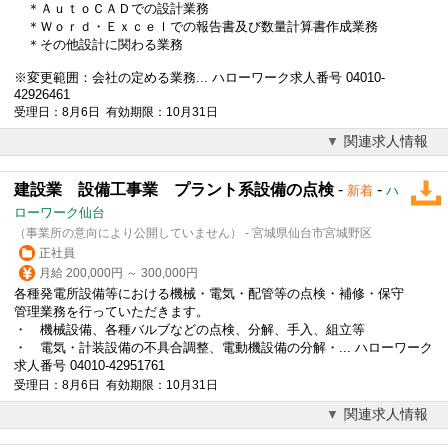
＊ＡｕｔｏＣＡＤでの設計業務
＊Ｗｏｒｄ・Ｅｘｃｅｌでの報告書及び数量計算書作成業務
＊その他設計に関わる業務
※変更範囲：会社の定める業務... ハローワーク求人番号 04010-
42926461
受理日：8月6日 有効期限：10月31日
関連求人情報
建設業 設備工事業 プラント系設備の点検
-
-
新着
ハ
ローワーク仙台
（事業所の意向により公開していません） - 宮城県仙台市宮城野区
正社員
月給 200,000円 ～ 300,000円
各種発電所設備等における機械・電気・配管等の点検・補修・保守
管理業務を行っていただきます。
・ 機械設備、各種バルブなどの点検、分解、手入、組立等
・ 電気・計装設備の不具合調整、電動機設備の分解・... ハローワーク
求人番号 04010-42951761
受理日：8月6日 有効期限：10月31日
関連求人情報