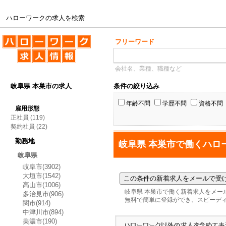
ハローワークの求人を検索
ハローワークの求人を検索
フリーワード
会社名、業種、職種など
岐阜県 本巣市の求人
条件の絞り込み
年齢不問
学歴不問
資格不問
雇用形態
正社員
(119)
契約社員
(22)
勤務地
岐阜県 本巣市で働くハロ
岐阜県
岐阜市(3902)
大垣市(1542)
高山市(1006)
岐阜県 本巣市で働く新着求人をメー
多治見市(906)
無料で簡単に登録ができ、スピーデ
関市(914)
中津川市(894)
美濃市(190)