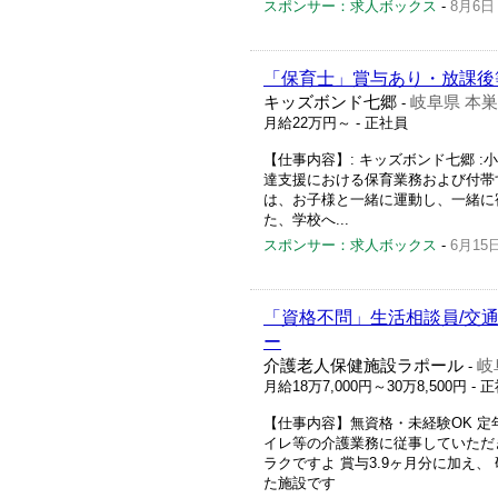
スポンサー：求人ボックス
-
8月6日
「保育士」賞与あり・放課後
キッズボンド七郷
岐阜県 本
-
月給22万円～
- 正社員
【仕事内容】: キッズボンド七郷 :
達支援における保育業務および付帯す
は、お子様と一緒に運動し、一緒に
た、学校へ...
スポンサー：求人ボックス
-
6月15
「資格不問」生活相談員/交通
ー
介護老人保健施設ラポール
岐
-
月給18万7,000円～30万8,500円
- 
【仕事内容】無資格・未経験OK 定
イレ等の介護業務に従事していただき
ラクですよ 賞与3.9ヶ月分に加え
た施設です