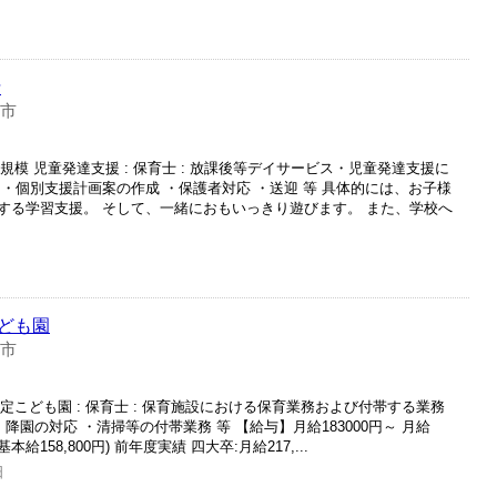
士
巣市
小規模 児童発達支援 : 保育士 : 放課後等デイサービス・児童発達支援に
・個別支援計画案の作成 ・保護者対応 ・送迎 等 具体的には、お子様
する学習支援。 そして、一緒におもいっきり遊びます。 また、学校へ
ども園
巣市
認定こども園 : 保育士 : 保育施設における保育業務および付帯する業務
降園の対応 ・清掃等の付帯業務 等 【給与】月給183000円～ 月給
(基本給158,800円) 前年度実績 四大卒:月給217,...
日