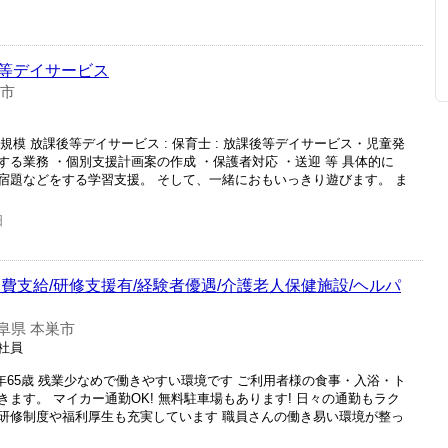
等デイサービス
巣市
小規模 放課後等デイサービス : 保育士 : 放課後等デイサービス・児童発
る業務 ・個別支援計画案の作成 ・保護者対応 ・送迎 等 具体的に
宿題などをする学習支援。 そして、一緒におもいっきり遊びます。 ま
日
費支給/研修支援有/経験者優遇/介護老人保健施設/ヘルパ
阜県 本巣市
正社員
年65歳 残業少なめで働きやすい環境です ご利用者様の食事・入浴・ト
ます。 マイカー通勤OK! 無料駐車場もあります! 日々の通勤もラク
、 研修制度や福利厚生も充実しています 職員さんの働き易い環境が整っ