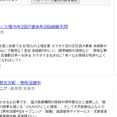
フ/賞与年2回/7連休年2回/経験不問
巣市
友達に自慢できる!安心の上場企業 カラオケ店の正社員大募集 未経験や
ねこで無理なく安定 未経験OK!レジ、調理補助や清掃など、 簡単な事
、実は店舗数日本一を誇る カラオケまねきねこ! 色々なお客様が気持ちよく
なればシフト...
日
郡北方町・男性活躍中
ニア
岐阜県 本巣市
-
かせるお仕事です。 協力医療機関の医師や理学療法士と連携した「根
の四季を感じる「のびのびとした環境」、そして大手医療法人ならで
[男性活躍中][オープニング・新園] : 放課後等デイサービス・児童発達
業務全般 発達障がい・...