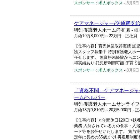
スポンサー：求人ボックス
-
8月6日
ケアマネージャー/交通費支給
特別養護老人ホーム尚和園
岐
-
月給19万8,000円～22万円
- 正社員
【仕事内容】育児休業取得実績 託児
護スタッフ募集中 特別養護老人ホー
任せします。 無資格未経験からエン
得実績あり 託児所利用可能 子育て世
スポンサー：求人ボックス
-
8月6日
「資格不問」ケアマネージャー
ーム/ヘルパー
特別養護老人ホームサンライフ
月給18万9,810円～20万5,930円
- 
【仕事内容】< 年間休日120日 >扶
業務 入所されている方の食事・入
ート等をお任せいたします。 賞与実
定年は長めの65歳まで! 再雇用制度も