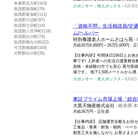
本巣郡北方町(163)
スポンサー：求人ボックス
-
6月30
加茂郡坂祝町(79)
加茂郡富加町(111)
加茂郡川辺町(97)
加茂郡七宗町(14)
「資格不問」生活相談員/交通
加茂郡八百津町(118)
ム/ヘルパー
加茂郡白川町(74)
特別養護老人ホームさはら苑
-
加茂郡東白川村(22)
月給20万8,000円～26万5,000円
- 
可児郡御嵩町(160)
大野郡白川村(35)
【仕事内容】年間休日156日とお休み
事です! 入所者への生活介護業務全
資格・未経験の方でも安心 賞与実績
場です。 地下1,500メートルから湧..
スポンサー：求人ボックス
-
8月6日
東証プライム市場上場「総合職
大黒天物産株式会社
岐阜県 
-
月給26万円
- 正社員
【仕事内容】 店舗運営全般をお任
工食品・青果・鮮魚・精肉・ベーカ
創意工夫を施しながら お客さまとの