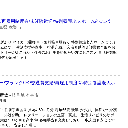
/再雇用制度有/未経験歓迎/特別養護老人ホーム/ヘルパー
阜県 本巣市
所あり マイカー通勤OK・無料駐車場あり 特別養護老人ホームにて介
ムにて、 生活支援や食事、 排泄介助、 入浴介助等介護業務全般をお
トリーOK! これから介護のお仕事を始めたい方におススメ 育児休業取
代を応援します ...
/ブランクOK/交通費支給/再雇用制度有/特別養護老人ホ
彦坂
岐阜県 本巣市
-
正社員
養・住居手当あり 賞与4.30ヶ月分 定年65歳 残業ほぼなし 特養での介護
浴・排泄介助、 レクリエーションの企画・実施、 生活リハビリのサポ
績は4.30ヶ月と高水準! 各種手当も充実しており、 収入面も安心です
あり、 安定した環...