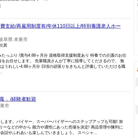
日
費支給/再雇用制度有/年休110日以上/特別養護老人ホー
岐阜県 本巣市
正社員
たっぷり /賞与4.88ヶ月分 資格取得支援制度あり 特養での介護のお仕
般をお任せします。 先輩職員さんが丁寧に指導してくださるので、 無
はうれしい4.88ヶ月分 日頃の頑張りをきちんと評価していただける職
.
 」/経験者歓迎
本巣市
せします。バイヤー、スーパーバイザーへのステップアップも可能! 加
リーなどの中から 能力や適性にあった売場を決定! 商品管理や陳列に
会話やふれあいも楽しんでいきましょう。 スペシャ...