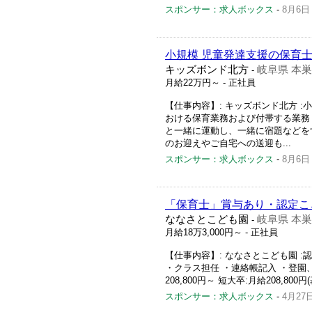
スポンサー：求人ボックス
-
8月6日
小規模 児童発達支援の保育
キッズボンド北方
岐阜県 本
-
月給22万円～
- 正社員
【仕事内容】: キッズボンド北方 :
おける保育業務および付帯する業務 
と一緒に運動し、一緒に宿題などを
のお迎えやご自宅への送迎も...
スポンサー：求人ボックス
-
8月6日
「保育士」賞与あり・認定こ
ななさとこども園
岐阜県 本
-
月給18万3,000円～
- 正社員
【仕事内容】: ななさとこども園 :
・クラス担任 ・連絡帳記入 ・登園、
208,800円～ 短大卒:月給208,800円
スポンサー：求人ボックス
-
4月27