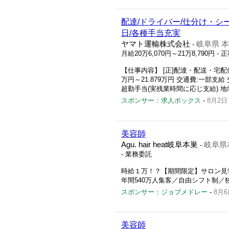
配達/ドライバー/仕分け・シ
日/各種手当充実
ヤマト運輸株式会社
岐阜県 
-
月給20万6,070円～21万8,790円
- 
【仕事内容】 [正]配達・配送・宅配
万円～21.879万円 交通費:一部支給 
超勤手当(実残業時間に応じ支給) 地域
スポンサー：求人ボックス
-
8月2日
美容師
Agu. hair heat岐阜本巣
岐阜県
-
- 業務委託
時給１万！？【期間限定】サロン見
年間540万人集客／自由シフト制
スポンサー：ジョブメドレー
-
8月6
美容師