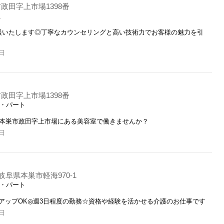
政田字上市場1398番
員
援いたします◎丁寧なカウンセリングと高い技術力でお客様の魅力を引
日
政田字上市場1398番
ト・パート
県本巣市政田字上市場にある美容室で働きませんか？
日
岐阜県本巣市軽海970-1
ト・パート
アップOK◎週3日程度の勤務☆資格や経験を活かせる介護のお仕事です
日