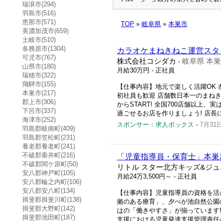
瑞浪市(294)
羽島市(516)
恵那市(571)
TOP
»
岐阜県
»
本巣市
美濃加茂市(659)
土岐市(510)
各務原市(1304)
カラオケまねきねこ運営スタッ
可児市(767)
株式会社コシダカ
岐阜県 本
-
山県市(180)
月給30万円
- 正社員
瑞穂市(322)
飛騨市(155)
【仕事内容】地元で楽しく活躍OK 
本巣市(217)
初社員も歓迎 店舗数日本一のまねき
郡上市(306)
からSTART! 全国700店舗以上
下呂市(337)
過ごせるお店を作りましょう! 店長に
海津市(252)
スポンサー：求人ボックス
-
7月31
羽島郡岐南町(409)
羽島郡笠松町(231)
養老郡養老町(241)
不破郡垂井町(216)
「児童指導員・保育士」本巣
不破郡関ケ原町(50)
リトル スター北方キッズ&ジュ
安八郡神戸町(105)
月給24万3,500円～
- 正社員
安八郡輪之内町(106)
安八郡安八町(134)
【仕事内容】児童指導員の資格を活
揖斐郡揖斐川町(138)
拠のある療育」、夕べが池自然公園
揖斐郡大野町(142)
はの「働きやすさ」が揃っています! 
揖斐郡池田町(187)
支援における児童発達支援管理責任者