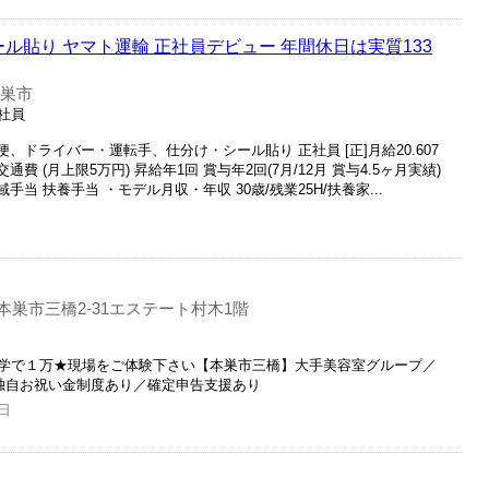
ール貼り ヤマト運輸 正社員デビュー 年間休日は実質133
本巣市
正社員
便、ドライバー・運転手、仕分け・シール貼り 正社員 [正]月給20.607
交通費 (月上限5万円) 昇給年1回 賞与年2回(7月/12月 賞与4.5ヶ月実績)
手当 扶養手当 ・モデル月収・年収 30歳/残業25H/扶養家...
本巣市三橋2-31エステート村木1階
学で１万★現場をご体験下さい【本巣市三橋】大手美容室グループ／
／独自お祝い金制度あり／確定申告支援あり
日