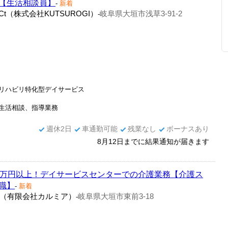
【生活相談員】
-
新着
t（株式会社KUTSUROGI）
岐阜県大垣市浅草3-91-2
-
リハビリ特化型デイサービス
生活相談、指導業務
週休2日
車通勤可能
残業なし
ボーナスあり
8月12日までに結果通知が届きます
1万円以上！デイサービスセンターでの介護業務【介護ス
職】
-
新着
（有限会社カルミア）
岐阜県大垣市東前3-18
-