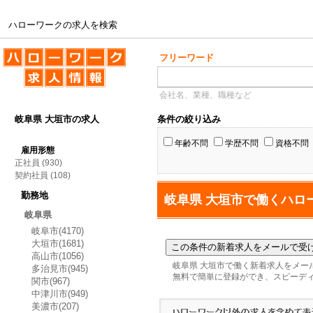
ハローワークの求人を検索
ハローワークの求人を検索
フリーワード
会社名、業種、職種など
岐阜県 大垣市の求人
条件の絞り込み
年齢不問
学歴不問
資格不問
雇用形態
正社員
(930)
契約社員
(108)
勤務地
岐阜県 大垣市で働くハロ
岐阜県
岐阜市(4170)
大垣市(1681)
高山市(1056)
岐阜県 大垣市で働く新着求人をメー
多治見市(945)
無料で簡単に登録ができ、スピーデ
関市(967)
中津川市(949)
美濃市(207)