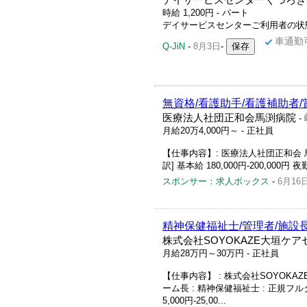
デイサービスセンターくつろぎ
時給 1,200円 - パート
デイサービスセンターご利用者の状態
車通勤
Q-JiN
-
8月3日
-
無資格/看護助手/看護補助者/
医療法人社団正和会馬渕病院
-
月給20万4,000円～
- 正社員
【仕事内容】: 医療法人社団正和会 馬渕病院
訳] 基本給 180,000円-200,000円 夜勤
スポンサー：求人ボックス
-
6月16
精神保健福祉士/管理者/施設
株式会社SOYOKAZE大垣ケ
月給28万円～30万円
- 正社員
【仕事内容】 : 株式会社SOYOKAZ
ーム長 : 精神保健福祉士 : 正規フルタ
5,000円-25,00...