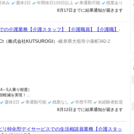
日休み
週休2日
年間休日120日以上
車通勤可能
残業あり
8月17日までに結果通知が届きます
での介護業務【介護スタッフ】【介護職員】【介護職】
-
t（株式会社KUTSUROGI）
岐阜県大垣市小泉町342-2
-
4～5人乗り程度）
軽減を実現！...
週休2日
車通勤可能
残業なし
学歴不問
未経験者歓迎
8月12日までに結果通知が届きます
ハビリ特化型デイサービスでの生活相談員業務【介護スタッ