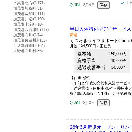
土
本巣郡北方町(171)
Q-JiN
-
8月9日
-
加茂郡坂祝町(91)
加茂郡富加町(111)
加茂郡川辺町(100)
加茂郡七宗町(10)
半日入浴特化型デイサービス
加茂郡八百津町(117)
加茂郡白川町(74)
新着
加茂郡東白川村(22)
くつろぎライフサポートConneC
可児郡御嵩町(164)
月給 194,500円 - 正社員
大野郡白川村(36)
基本給
150,000円
資格手当
10,000円
処遇改善手当
34,500円
【仕事内容】
・午前と午後の交代制入浴サービス
・送迎業務（使用車種:軽～乗用車／
※介護現場のＩＣＴ化により業務負担
Q-JiN
-
8月3日
-
26年3月新規オープン！リ