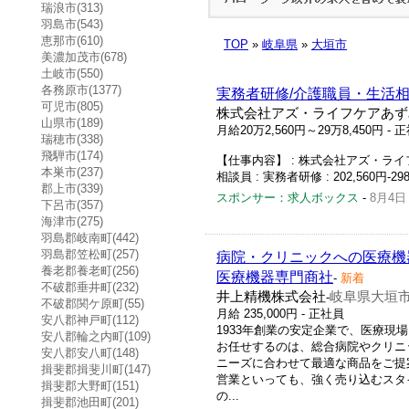
瑞浪市(313)
羽島市(543)
恵那市(610)
TOP
»
岐阜県
»
大垣市
美濃加茂市(678)
土岐市(550)
各務原市(1377)
実務者研修/介護職員・生活相
可児市(805)
株式会社アズ・ライフケアあず
山県市(189)
月給20万2,560円～29万8,450円
- 
瑞穂市(338)
飛騨市(174)
【仕事内容】 : 株式会社アズ・ライフ
本巣市(237)
相談員 : 実務者研修 : 202,560円-2
郡上市(339)
スポンサー：求人ボックス
-
8月4日
下呂市(357)
海津市(275)
羽島郡岐南町(442)
羽島郡笠松町(257)
病院・クリニックへの医療機
養老郡養老町(256)
医療機器専門商社
-
新着
不破郡垂井町(232)
井上精機株式会社
岐阜県大垣市
-
不破郡関ケ原町(55)
月給 235,000円 - 正社員
安八郡神戸町(112)
1933年創業の安定企業で、医療現
安八郡輪之内町(109)
お任せするのは、総合病院やクリニ
安八郡安八町(148)
ニーズに合わせて最適な商品をご提
揖斐郡揖斐川町(147)
営業といっても、強く売り込むスタ
揖斐郡大野町(151)
の...
揖斐郡池田町(201)