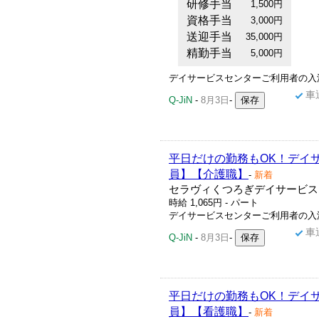
研修手当
1,500円
資格手当
3,000円
送迎手当
35,000円
精勤手当
5,000円
デイサービスセンターご利用者の入浴
車
Q-JiN
-
8月3日
-
平日だけの勤務もOK！デイ
員】【介護職】
-
新着
セラヴィくつろぎデイサービス
時給 1,065円 - パート
デイサービスセンターご利用者の入浴
車
Q-JiN
-
8月3日
-
平日だけの勤務もOK！デイ
員】【看護職】
-
新着