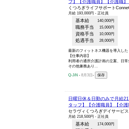
フ】【介護職員】【介護職】
くつろぎライフサポートConneC
月給 193,000円 - 正社員
基本給
140,000円
職務手当
15,000円
資格手当
10,000円
処遇手当
28,000円
最新のフィットネス機器を導入した
【仕事内容】
利用者の通所介護計画の立案、日常
その他兼務あり...
Q-JiN
-
8月3日
-
日曜日休＆日勤のみで月給2
タッフ】【介護職員】【介護
セラヴィくつろぎデイサービス
月給 218,500円 - 正社員
基本給
174,000円