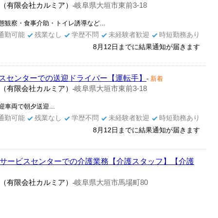
（有限会社カルミア）
岐阜県大垣市東前3-18
-
観察・食事介助・トイレ誘導など...
通勤可能
残業なし
学歴不問
未経験者歓迎
時短勤務あり
8月12日までに結果通知が届きます
スセンターでの送迎ドライバー【運転手】
-
新着
（有限会社カルミア）
岐阜県大垣市東前3-18
-
車両で朝夕送迎...
通勤可能
残業なし
学歴不問
未経験者歓迎
時短勤務あり
8月12日までに結果通知が届きます
イサービスセンターでの介護業務【介護スタッフ】【介護
（有限会社カルミア）
岐阜県大垣市馬場町80
-