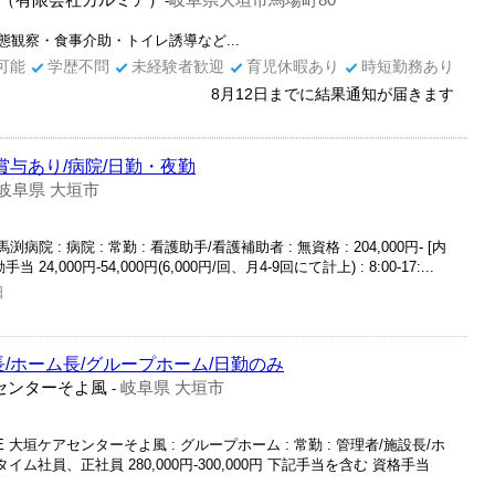
（有限会社カルミア）
岐阜県大垣市馬場町80
-
観察・食事介助・トイレ誘導など...
可能
学歴不問
未経験者歓迎
育児休暇あり
時短勤務あり
8月12日までに結果通知が届きます
賞与あり/病院/日勤・夜勤
岐阜県 大垣市
 : 病院 : 常勤 : 看護助手/看護補助者 : 無資格 : 204,000円- [内
手当 24,000円-54,000円(6,000円/回、月4-9回にて計上) : 8:00-17:...
日
長/ホーム長/グループホーム/日勤のみ
アセンターそよ風
岐阜県 大垣市
-
E 大垣ケアセンターそよ風 : グループホーム : 常勤 : 管理者/施設長/ホ
イム社員、正社員 280,000円-300,000円 下記手当を含む 資格手当