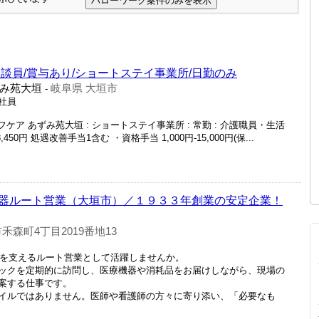
談員/賞与あり/ショートステイ事業所/日勤のみ
み苑大垣
岐阜県 大垣市
-
正社員
ケア あずみ苑大垣 : ショートステイ事業所 : 常勤 : 介護職員・生活
98,450円 処遇改善手当1含む ・資格手当 1,000円-15,000円(保...
器ルート営業（大垣市）／１９３３年創業の安定企業！
禾森町4丁目2019番地13
場を支えるルート営業として活躍しませんか。
ックを定期的に訪問し、医療機器や消耗品をお届けしながら、現場の
案する仕事です。
イルではありません。医師や看護師の方々に寄り添い、「必要なも