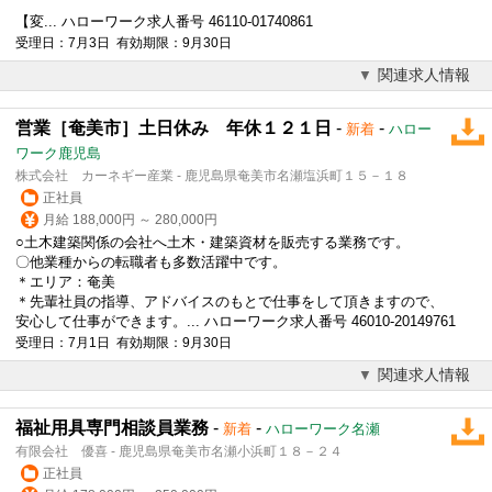
【変... ハローワーク求人番号 46110-01740861
受理日：7月3日 有効期限：9月30日
関連求人情報
営業［奄美市］土日休み 年休１２１日
-
-
新着
ハロー
ワーク鹿児島
株式会社 カーネギー産業 - 鹿児島県奄美市名瀬塩浜町１５－１８
正社員
月給 188,000円 ～ 280,000円
○土木建築関係の会社へ土木・建築資材を販売する業務です。
〇他業種からの転職者も多数活躍中です。
＊エリア：奄美
＊先輩社員の指導、アドバイスのもとで仕事をして頂きますので、
安心して仕事ができます。... ハローワーク求人番号 46010-20149761
受理日：7月1日 有効期限：9月30日
関連求人情報
福祉用具専門相談員業務
-
-
新着
ハローワーク名瀬
有限会社 優喜 - 鹿児島県奄美市名瀬小浜町１８－２４
正社員