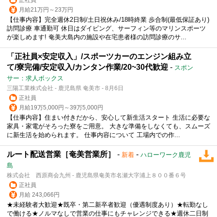
月給21万円～23万円
【仕事内容】完全週休2日制/土日祝休み/18時終業 歩合制(最低保証あり)
訪問診療 車通勤可 休日はダイビング、サーフィン等のマリンスポーツ
が楽しめます! 奄美大島内の施設や在宅患者様の訪問診療のサ...
「正社員×安定収入」/スポーツカーのエンジン組み立
て/寮完備/安定収入/カンタン作業/20~30代歓迎
-
スポン
サー：求人ボックス
三陽工業株式会社 - 鹿児島県 奄美市 - 8月6日
正社員
月給19万5,000円～39万5,000円
【仕事内容】住まい付きだから、安心して新生活スタート 生活に必要な
家具・家電がそろった寮をご用意。 大きな準備をしなくても、スムーズ
に新生活を始められます。 仕事内容について 工場内での作...
ルート配送営業［奄美営業所］
-
-
新着
ハローワーク鹿児
島
株式会社 西原商会九州 - 鹿児島県奄美市名瀬大字浦上８００番６号
正社員
月給 243,066円
★未経験者大歓迎★既卒・第二新卒者歓迎（優遇制度あり）★転勤なし
で働ける★ノルマなしで
営業
の仕事にもチャレンジできる★週休二日制