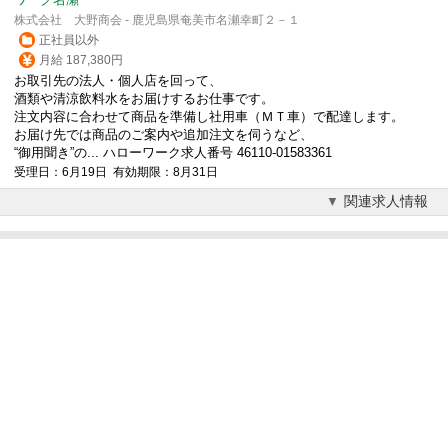
株式会社 大野商会 - 鹿児島県奄美市名瀬幸町２－１
正社員以外
月給 187,380円
お取引先の法人・個人店を回って、
酒類や清涼飲料水をお届けするお仕事です。
注文内容に合わせて商品を準備し社用車（ＭＴ車）で配達します。
お届け先では商品のご案内や追加注文を伺うなど、
“御用聞き”の... ハローワーク求人番号 46110-01583361
受理日：6月19日 有効期限：8月31日
関連求人情報