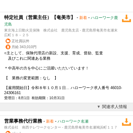
特定社員（営業主任）【奄美市】
-
-
新着
ハローワーク鹿
児島
東京海上日動火災保険 株式会社 鹿児島支店 - 鹿児島県奄美市名瀬末
広町１８－２５
正社員以外
月給 343,010円
○主として、保険代理店の新設、支援、育成、督励、監査
及びこれに関連ある業務
＊中高年の方を中心にご活躍いただいています！
【 業務の変更範囲：なし 】
【雇用開始日】令和８年１０月１日... ハローワーク求人番号 46010-
24306161
受理日：8月1日 有効期限：10月31日
関連求人情報
営業事務代行業務
-
-
新着
ハローワーク名瀬
株式会社 南西テレワークセンター - 鹿児島県奄美市名瀬鳩浜町１１７