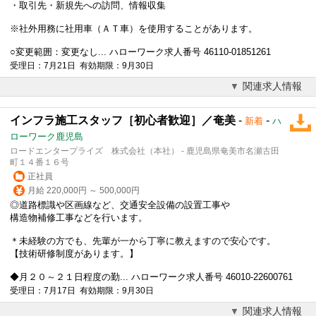
・取引先・新規先への訪問、情報収集
※社外用務に社用車（ＡＴ車）を使用することがあります。
○変更範囲：変更なし... ハローワーク求人番号 46110-01851261
受理日：7月21日 有効期限：9月30日
関連求人情報
インフラ施工スタッフ［初心者歓迎］／奄美
-
-
新着
ハ
ローワーク鹿児島
ロードエンタープライズ 株式会社（本社） - 鹿児島県奄美市名瀬古田
町１４番１６号
正社員
月給 220,000円 ～ 500,000円
◎道路標識や区画線など、交通安全設備の設置工事や
構造物補修工事などを行います。
＊未経験の方でも、先輩が一から丁寧に教えますので安心です。
【技術研修制度があります。】
◆月２０～２１日程度の勤... ハローワーク求人番号 46010-22600761
受理日：7月17日 有効期限：9月30日
関連求人情報