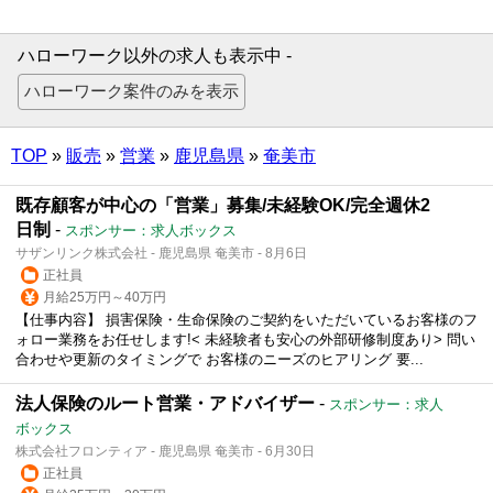
ハローワーク以外の求人も表示中 -
TOP
»
販売
»
営業
»
鹿児島県
»
奄美市
既存顧客が中心の「営業」募集/未経験OK/完全週休2
日制
-
スポンサー：求人ボックス
サザンリンク株式会社 - 鹿児島県 奄美市 - 8月6日
正社員
月給25万円～40万円
【仕事内容】 損害保険・生命保険のご契約をいただいているお客様のフ
ォロー業務をお任せします!< 未経験者も安心の外部研修制度あり> 問い
合わせや更新のタイミングで お客様のニーズのヒアリング 要...
法人保険のルート営業・アドバイザー
-
スポンサー：求人
ボックス
株式会社フロンティア - 鹿児島県 奄美市 - 6月30日
正社員