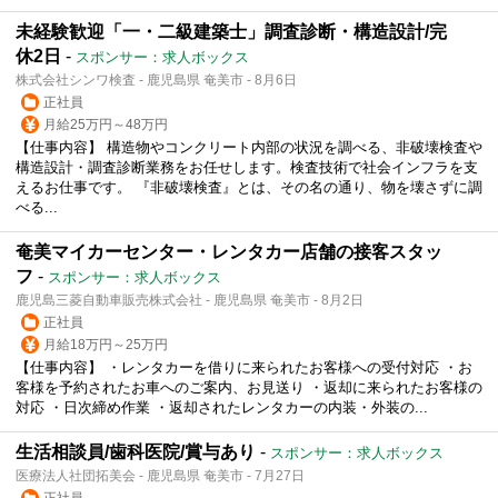
未経験歓迎「一・二級建築士」調査診断・構造設計/完
休2日
-
スポンサー：求人ボックス
株式会社シンワ検査 - 鹿児島県 奄美市 - 8月6日
正社員
月給25万円～48万円
【仕事内容】 構造物やコンクリート内部の状況を調べる、非破壊検査や
構造設計・調査診断業務をお任せします。検査技術で社会インフラを支
えるお仕事です。 『非破壊検査』とは、その名の通り、物を壊さずに調
べる...
奄美マイカーセンター・レンタカー店舗の接客スタッ
フ
-
スポンサー：求人ボックス
鹿児島三菱自動車販売株式会社 - 鹿児島県 奄美市 - 8月2日
正社員
月給18万円～25万円
【仕事内容】 ・レンタカーを借りに来られたお客様への受付対応 ・お
客様を予約されたお車へのご案内、お見送り ・返却に来られたお客様の
対応 ・日次締め作業 ・返却されたレンタカーの内装・外装の...
生活相談員/歯科医院/賞与あり
-
スポンサー：求人ボックス
医療法人社団拓美会 - 鹿児島県 奄美市 - 7月27日
正社員