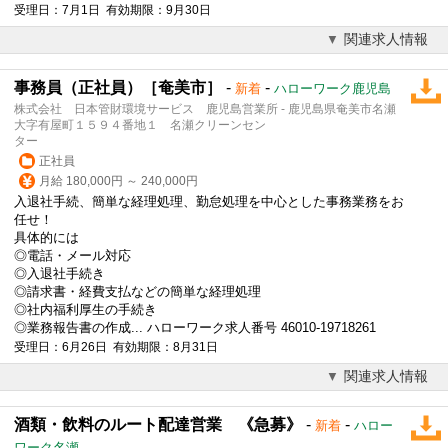
受理日：7月1日 有効期限：9月30日
関連求人情報
事務員（正社員）［奄美市］
-
-
新着
ハローワーク鹿児島
株式会社 日本管財環境サービス 鹿児島営業所 - 鹿児島県奄美市名瀬
大字有屋町１５９４番地１ 名瀬クリーンセン
ター
正社員
月給 180,000円 ～ 240,000円
入退社手続、簡単な経理処理、勤怠処理を中心とした事務業務をお
任せ！
具体的には
◎電話・メール対応
◎入退社手続き
◎請求書・経費支払などの簡単な経理処理
◎社内福利厚生の手続き
◎業務報告書の作成... ハローワーク求人番号 46010-19718261
受理日：6月26日 有効期限：8月31日
関連求人情報
酒類・飲料のルート配達営業 《急募》
-
-
新着
ハロー
ワーク名瀬