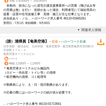
月給 178,000円 ～ 250,000円
本島内、担当になった居宅介護支援事業所への
営業
（飛び込み等
の
営業
は無）を行い 依頼があった場合、利用者宅にて福祉用具の
提案・設置や住宅改修工事 見積・施工が主な仕事となります。
歩合給あり・ノル... ハローワーク求人番号 46110-01665261
受理日：7月1日 有効期限：9月30日
関連求人情報
（請）清掃員【奄美空港】
-
-
新着
ハローワーク名瀬
日本管財 株式会社 九州本部 奄美営業所 - 鹿児島県奄美市笠利町大
字和野３７４－４
奄美空港ターミナルビル
パート
時給 1,026円 ～ 1,100円
＊奄美空港ターミナルビル施設内
（ロビー・待合室・トイレ等）の清掃
＊航空機内の清掃、ゴミ処理等
※勤務表により、土・日・祝日勤務があります。
※応募の際にはハローワークの紹介状が必要です。
... ハローワーク求人番号 46110-01713561