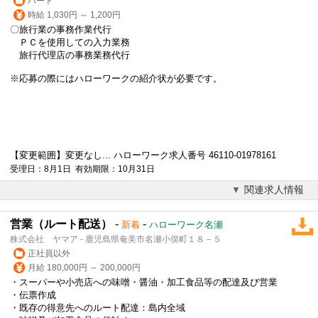
パート
時給 1,030円 ～ 1,200円
〇旅行業の事務作業代行
ＰＣを使用しての入力業務
旅行代理店の事務業務代行
※応募の際にはハローワークの紹介状が必要です。
【変更範囲】変更なし... ハローワーク求人番号 46110-01978161
受理日：8月1日 有効期限：10月31日
関連求人情報
営業（ルート配送）
-
-
新着
ハローワーク名瀬
株式会社 ヤマア - 鹿児島県奄美市名瀬小俣町１８－５
正社員以外
月給 180,000円 ～ 200,000円
・スーパーや小売店への味噌・醤油・加工食品等の配達及び
営業
・伝票作成
・既存の得意先へのルート配達：島内全域