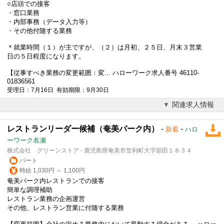
○店頭での接客
・窓口業務
・内部事務（データ入力等）
・その他付随する業務
＊就業時間（１）が主ですが、（２）は月初、２５日、月末３
営業
日の５日程度になります。
【従事すべき業務の変更範囲：変... ハローワーク求人番号 46110-
01836561
受理日：7月16日 有効期限：9月30日
関連求人情報
レストランリーダー候補（奄美パーク内）
-
-
新着
ハロ
ーワーク名瀬
株式会社 グリーンストア - 鹿児島県奄美市笠利町大字節田１８３４
パート
時給 1,030円 ～ 1,100円
奄美パーク内レストランでの接客
簡単な調理補助
レストラン業務の企画運営
その他、レストラン
営業
に付随する業務