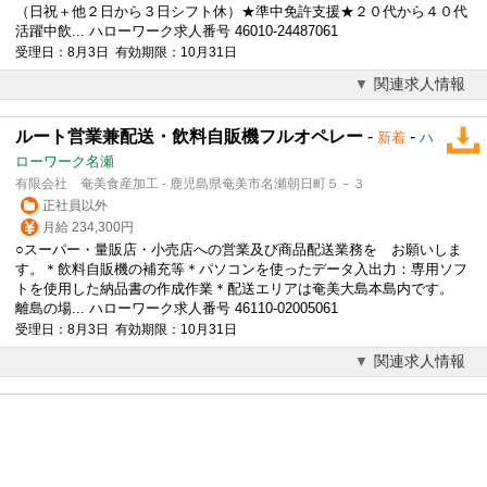
（日祝＋他２日から３日シフト休）★準中免許支援★２０代から４０代
活躍中飲... ハローワーク求人番号 46010-24487061
受理日：8月3日 有効期限：10月31日
関連求人情報
ルート営業兼配送・飲料自販機フルオペレー
-
-
新着
ハ
ローワーク名瀬
有限会社 奄美食産加工 - 鹿児島県奄美市名瀬朝日町５－３
正社員以外
月給 234,300円
○スーパー・量販店・小売店への
営業
及び商品配送業務を お願いしま
す。＊飲料自販機の補充等＊パソコンを使ったデータ入出力：専用ソフ
トを使用した納品書の作成作業＊配送エリアは奄美大島本島内です。
離島の場... ハローワーク求人番号 46110-02005061
受理日：8月3日 有効期限：10月31日
関連求人情報