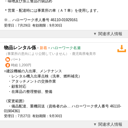
・味噌及び加工食品の袋詰め
＊
営業
・配達時には事業所の車（ＡＴ車）を使用します。
※... ハローワーク求人番号 46110-01929161
受理日：7月29日 有効期限：9月30日
関連求人情報
物品レンタル係
-
-
新着
ハローワーク名瀬
（事業所の意向により公開していません） - 鹿児島県奄美市
パート
時給 1,200円
○建設機械の入出庫、メンテナンス
・レンタル機入出庫点検（洗車、燃料補充）
・アタッチメントの交換作業
・顧客対応
・在庫品の整理整頓、整備
《変更範囲》
・備品配達、重機回送（資格者のみ... ハローワーク求人番号 46110-
01904361
受理日：7月27日 有効期限：9月30日
関連求人情報