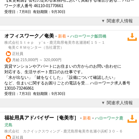
【変更範囲】会社の定める業務内において異動する場合がある... ハロー
ワーク求人番号 46110-01770661
受理日：7月8日 有効期限：9月30日
関連求人情報
オフィスワーク／奄美
-
-
新着
ハローワーク飯田橋
株式会社Ｓｔｅｐ ｙ’ｓ - 鹿児島県奄美市名瀬港町１５－１
奄美ＣＲＭセンター（当社運営）
正社員
月給 215,000円 ～ 320,000円
賃貸マンションやアパートにお住まいの方からのお問い合わせに
対応する、生活サポート窓口のお仕事です。
「水が出ない」「鍵をなくした」「設備について確認したい」
など、住まいに関するお困りごとの電話を受... ハローワーク求人番号
13010-73246861
受理日：7月3日 有効期限：9月30日
関連求人情報
福祉用具アドバイザー［奄美市］
-
-
新着
ハローワーク鹿
児島
株式会社 カクイックスウィング - 鹿児島県奄美市名瀬小浜町３０－６
正社員