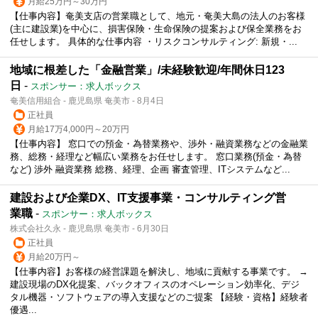
月給25万円～30万円
【仕事内容】奄美支店の営業職として、地元・奄美大島の法人のお客様
(主に建設業)を中心に、損害保険・生命保険の提案および保全業務をお
任せします。 具体的な仕事内容 ・リスクコンサルティング: 新規・...
地域に根差した「金融営業」/未経験歓迎/年間休日123
日
-
スポンサー：求人ボックス
奄美信用組合 - 鹿児島県 奄美市 - 8月4日
正社員
月給17万4,000円～20万円
【仕事内容】 窓口での預金・為替業務や、渉外・融資業務などの金融業
務、総務・経理など幅広い業務をお任せします。 窓口業務(預金・為替
など) 渉外 融資業務 総務、経理、企画 審査管理、ITシステムなど...
建設および企業DX、IT支援事業・コンサルティング営
業職
-
スポンサー：求人ボックス
株式会社久永 - 鹿児島県 奄美市 - 6月30日
正社員
月給20万円～
【仕事内容】お客様の経営課題を解決し、地域に貢献する事業です。 →
建設現場のDX化提案、バックオフィスのオペレーション効率化、デジ
タル機器・ソフトウェアの導入支援などのご提案 【経験・資格】経験者
優遇...