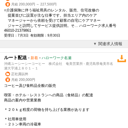
月給 200,000円 ～ 227,500円
○介護保険に伴う福祉用具のレンタル、販売、住宅改修の
提案並びに設置が主な仕事です。担当エリア内のケア
マネージャーから依頼を受けて顧客の自宅にケアマネー
ジャーと訪問してサービス提供説明。そ... ハローワーク求人番号
46010-21379861
受理日：7月3日 有効期限：9月30日
関連求人情報
ルート配送
-
-
新着
ハローワーク名瀬
沖縄ユーシーシーコーヒー 株式会社 奄美営業所 - 鹿児島県奄美市名
瀬大字浦上８０１－１
正社員以外
月給 200,000円
コーヒー及び食料品全般の販売
喫茶・ホテル・レストランへの商品（食材品）の配達
商品の案内や
営業
業務
＊２０ｋｇ程度の荷物を持ち上げる業務があります
＊社用車使用
・２トン車両の冷蔵車