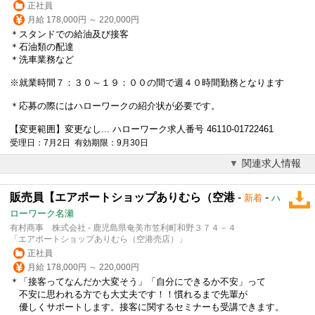
正社員
月給 178,000円 ～ 220,000円
＊スタンドでの給油及び接客
＊石油類の配達
＊洗車業務など
※就業時間７：３０～１９：００の間で週４０時間勤務となります
＊応募の際にはハローワークの紹介状が必要です。
【変更範囲】変更なし... ハローワーク求人番号 46110-01722461
受理日：7月2日 有効期限：9月30日
関連求人情報
販売員【エアポートショップありむら（空港
-
-
新着
ハ
ローワーク名瀬
有村商事 株式会社 - 鹿児島県奄美市笠利町和野３７４－４
「エアポートショップありむら（空港売店）」
正社員
月給 178,000円 ～ 220,000円
＊「接客ってなんだか大変そう」「自分にできるか不安」って
不安に思われる方でも大丈夫です！！慣れるまで先輩が
優しくサポートします。接客に関するセミナーも受講できます。