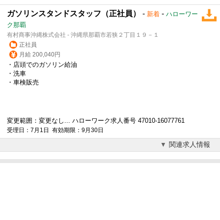
ガソリンスタンドスタッフ（正社員）
-
-
新着
ハローワー
ク那覇
有村商事沖縄株式会社 - 沖縄県那覇市若狭２丁目１９－１
正社員
月給 200,040円
・店頭でのガソリン給油
・洗車
・車検販売
変更範囲：変更なし... ハローワーク求人番号 47010-16077761
受理日：7月1日 有効期限：9月30日
関連求人情報