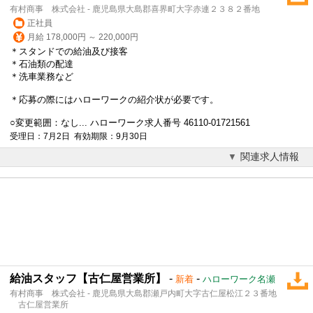
有村商事 株式会社 - 鹿児島県大島郡喜界町大字赤連２３８２番地
正社員
月給 178,000円 ～ 220,000円
＊スタンドでの給油及び接客
＊石油類の配達
＊洗車業務など
＊応募の際にはハローワークの紹介状が必要です。
○変更範囲：なし... ハローワーク求人番号 46110-01721561
受理日：7月2日 有効期限：9月30日
関連求人情報
給油スタッフ【古仁屋営業所】
-
-
新着
ハローワーク名瀬
有村商事 株式会社 - 鹿児島県大島郡瀬戸内町大字古仁屋松江２３番地
古仁屋営業所