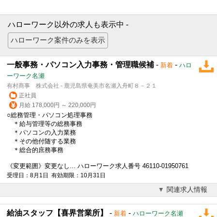
ハローワーク以外の求人も表示中 -
一般事務・パソコン入力事務・管理職候補
-
-
新着
ハロ
ーワーク名瀬
有村商事 株式会社 - 鹿児島県奄美市名瀬入舟町８－２１
正社員
月給 178,000円 ～ 220,000円
○総務管理・パソコン処理事務
＊給与管理等の総務事務
＊パソコンの入力業務
＊その他付随する業務
＊総合的庶務事務
《変更範囲》変更なし... ハローワーク求人番号 46110-01950761
受理日：8月1日 有効期限：10月31日
関連求人情報
給油スタッフ【喜界営業所】
-
-
新着
ハローワーク名瀬