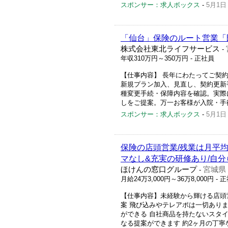
スポンサー：求人ボックス
-
5月1日
「仙台」保険のルート営業「
株式会社東北ライフサービス
-
年収310万円～350万円
- 正社員
【仕事内容】 長年にわたってご契
新規プラン加入、見直し、契約更新
種変更手続・保障内容を確認。実際
しをご提案。万一お客様が入院・手術
スポンサー：求人ボックス
-
5月1日
保険の店頭営業/残業は月平均9
マなし&充実の研修あり/自
ほけんの窓口グループ
宮城県
-
月給24万3,000円～36万8,000円
- 
【仕事内容】未経験から輝ける店頭営
案 飛び込みやテレアポは一切ありま
ができる 自社商品を持たないスタイ
なる提案ができます 約2ヶ月の丁寧な