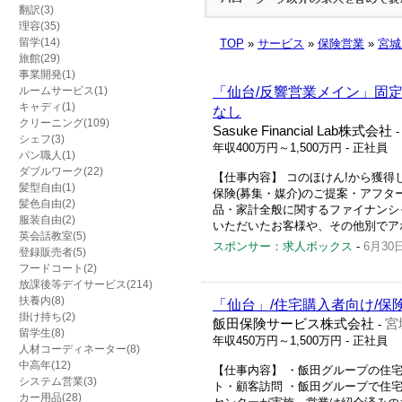
翻訳(3)
理容(35)
留学(14)
TOP
»
サービス
»
保険営業
»
宮城
旅館(29)
事業開発(1)
ルームサービス(1)
「仙台/反響営業メイン」固定
キャディ(1)
なし
クリーニング(109)
Sasuke Financial Lab株式会社
シェフ(3)
年収400万円～1,500万円
- 正社員
パン職人(1)
ダブルワーク(22)
【仕事内容】 コのほけん!から獲得
髪型自由(1)
保険(募集・媒介)のご提案・アフタ
髪色自由(2)
品・家計全般に関するファイナンシ
服装自由(2)
いただいたお客様や、その他別でアポ
英会話教室(5)
スポンサー：求人ボックス
-
6月30
登録販売者(5)
フードコート(2)
放課後等デイサービス(214)
扶養内(8)
「仙台」/住宅購入者向け/保
掛け持ち(2)
飯田保険サービス株式会社
宮
-
留学生(8)
年収450万円～1,500万円
- 正社員
人材コーディネーター(8)
中高年(12)
【仕事内容】 ・飯田グループの住
システム営業(3)
ト・顧客訪問 ・飯田グループで住
カー用品(28)