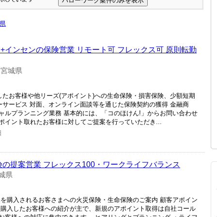
県
+インセンの保険営業 リモート可 フレックス可 原則転勤
宮城県
-
したお客様や他リーズ(アポイント)への生命保険・損害保険、少額短期
ーサービス 対面、オンライン面談等を通じた保険契約の獲得 金融商
ャルプランニング業務 基本的には、「コのほけん!」からお問い合わせ
イント取れたお客様に対してご提案を行っていただき...
日
険の提案営業 フレックス100・ワークライフバランス
城県
宅を購入されるお客さまへの火災保険・生命保険のご案内 顧客アポイン
宅購入したお客様への紹介が主で、新規のアポイント取得は自社コール