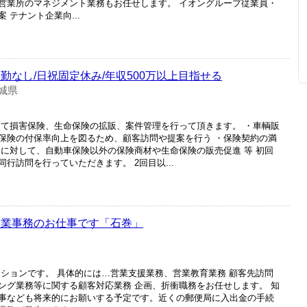
営業所のマネジメント業務もお任せします。 イオングループ従業員・
 テナント企業向...
勤なし/日祝固定休み/年収500万以上目指せる
城県
して損害保険、生命保険の拡販、案件管理を行って頂きます。 ・車輌販
保険の付保率向上を図るため、顧客訪問や提案を行う ・保険契約の満
客に対して、自動車保険以外の保険商材や生命保険の販売促進 等 初回
行訪問を行っていただきます。 2回目以...
営業事務のお仕事です「石巻」
ジションです。 具体的には…営業支援業務、営業教育業務 顧客先訪問
ング業務等に関する顧客対応業務 企画、折衝職務をお任せします。 知
事なども将来的にお願いする予定です。近くの郵便局に入出金の手続