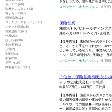
きを行うため、運転免許を使用した業
カルテ作成(6)
スポンサー：求人ボックス
-
8月7日
診療アシスタント(3)
電子カルテ(67)
保険請求(12)
ジュエリーアドバイザー(1)
保険営業
レセプト請求(15)
株式会社KTCホールディングス
就業規則作成(1)
月給22万7,000円～27万円
- 正社員
什器(23)
話し相手(30)
【仕事内容】 未経験からのチャレ
免許不要(1)
ど、どこから手をつければいいかわ
仏壇(2)
伝いをしている私たち。 事業がどん
中国語(1)
イント 試用期間中(2ヶ月間)は、月給30
学童(20)
スポンサー：求人ボックス
-
8月5日
見守り(192)
障害者スポーツ(1)
「仙台」保険営業 転勤なし/
トラウム株式会社
宮城県
-
年収302万円～444万円
- 正社員
【仕事内容】 国産車から外車まで
等の損害保険の販売や事故受付から
ールスや、その他顧客への販売を行
ー、超高級車に関する保険の組み立