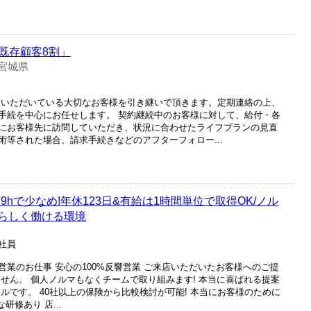
既存顧客8割」
宮城県
約いただいている大切なお客様を引き継いで頂きます。定期連絡の上、
手続を中心にお任せします。 契約継続中のお客様に対して、給付・各
にお客様先に訪問していただき、状況に合わせたライフプランの見直
等された場合、請求手続きなどのアフターフォロー...
hで少なめ!年休123日&有給は1時間単位で取得OK/ノル
分らしく働ける環境
正社員
業のお仕事 安心の100%反響営業 ご来店いただいたお客様へのご提
せん。 個人ノルマもなくチームで取り組みます! 本当に喜ばれる提案
ルです。 40社以上の保険から比較検討が可能! 本当にお客様のために
研修あり 店...