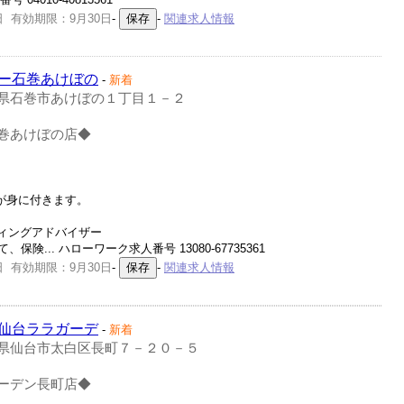
日 有効期限：9月30日
-
-
関連求人情報
ー石巻あけぼの
-
新着
県石巻市あけぼの１丁目１－２
巻あけぼの店◆
が身に付きます。
ィングアドバイザー
... ハローワーク求人番号 13080-67735361
日 有効期限：9月30日
-
-
関連求人情報
仙台ララガーデ
-
新着
県仙台市太白区長町７－２０－５
ーデン長町店◆