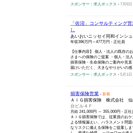
スポンサー：求人ボックス
-
7月6日
「佐沼」コンサルティング営業
し
あいおいニッセイ同和インシュ
年収396万円～477万円
- 正社員
【仕事内容】 個人・法人の既存の
さまへの保険のご提案 ・個人・法
損害保険・生命保険のご案内や見直
届けいただく、大きなやりがいの感じ
スポンサー：求人ボックス
-
5月1日
損害保険営業
-
新着
ＡＩＧ損害保険 株式会社 仙
台ビル４Ｆ
月給 241,000円 ～ 355,000円
- 正
ＡＩＧ損害保険では、従業員のおケ
よる情報漏えい、ハラスメント問題
なリスクに備える保険をご提案しま
し、最適な補償... ハローワーク求人番号 