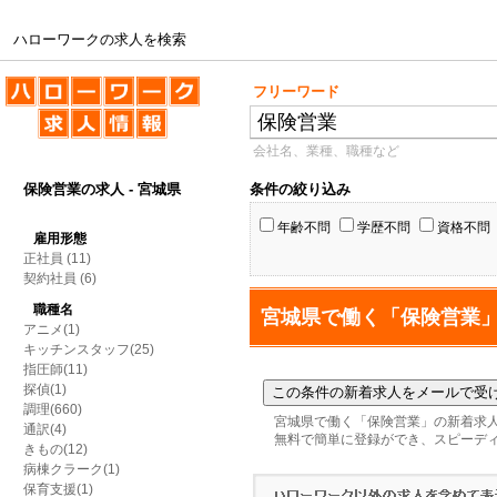
ハローワークの求人を検索
ハローワークの求人を検索
フリーワード
会社名、業種、職種など
保険営業の求人 - 宮城県
条件の絞り込み
年齢不問
学歴不問
資格不問
雇用形態
正社員
(11)
契約社員
(6)
職種名
宮城県で働く「保険営業
アニメ(1)
キッチンスタッフ(25)
指圧師(11)
探偵(1)
調理(660)
宮城県で働く「保険営業」の新着求
通訳(4)
無料で簡単に登録ができ、スピーデ
きもの(12)
病棟クラーク(1)
保育支援(1)