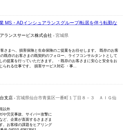
 MS・ADインシュアランスグループ/転居を伴う転勤な
アランスサービス株式会社
宮城県
-
お客さまへ、損害保険と生命保険のご提案をお任せします。 既存のお客
人の既存のお客さまの既契約のフォロー、ライフコンサルタントとして
しの提案を行っていただきます。 ・既存のお客さまに安心と安全をお
られる仕事です。 損害サービス対応 ・事...
台支店
宮城県仙台市青葉区一番町１丁目８－３ ＡＩＧ仙
-
社員以外
ガや労災事故、サイバー攻撃に
など、企業が直面するさまざま
す。お客様の課題をヒアリング
04010-40813561