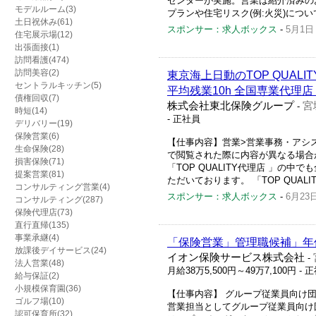
センターが実施。営業は紹介済みの
モデルルーム(3)
プランや住宅リスク(例:火災)につい
土日祝休み(61)
スポンサー：求人ボックス
-
5月1日
住宅展示場(12)
出張面接(1)
訪問看護(474)
訪問美容(2)
東京海上日動のTOP QUALI
セントラルキッチン(5)
平均残業10h 全国専業代理店
債権回収(7)
株式会社東北保険グループ
宮
-
時短(14)
- 正社員
デリバリー(19)
保険営業(6)
【仕事内容】営業>営業事務・アシ
生命保険(28)
で閲覧された際に内容が異なる場合
損害保険(71)
「TOP QUALITY代理店 」の中で
提案営業(81)
ただいております。 「TOP QUALIT
コンサルティング営業(4)
スポンサー：求人ボックス
-
6月23
コンサルティング(287)
保険代理店(73)
直行直帰(135)
事業承継(4)
「保険営業」管理職候補」年
放課後デイサービス(24)
イオン保険サービス株式会社
-
法人営業(48)
月給38万5,500円～49万7,100円
- 
給与保証(2)
小規模保育園(36)
【仕事内容】 グループ従業員向け
ゴルフ場(10)
営業担当としてグループ従業員向け
認可保育所(32)