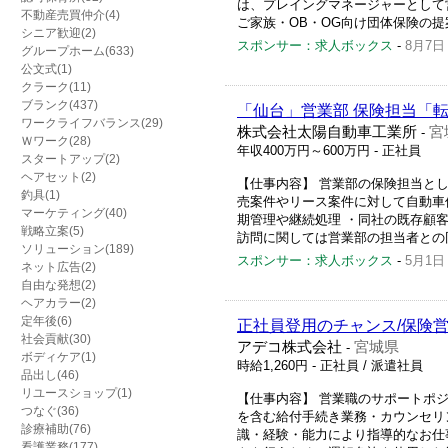
は、プレイングマネージャーとして
不動産売買仲介(4)
ご家族・OB・OG向け団体保険の提案
シニア歓迎(2)
スポンサー：求人ボックス
-
8月7日
グループホーム(633)
公文式(1)
クラーク(11)
ブランク(437)
「仙台」営業部 保険担当「転
ワークライフバランス(29)
株式会社太陽自動車工業所
宮
-
Ｗワーク(28)
年収400万円～600万円
- 正社員
スタートアップ(2)
ヘアセット(2)
【仕事内容】 営業部の保険担当と
釣具(1)
売案件やリース案件に対して自動車
マーケティング(40)
期管理や継続処理 ・同社の既存顧
戦略立案(5)
訪問に関しては営業部の担当者との同
ソリューション(189)
スポンサー：求人ボックス
-
5月1日
ネット広告(2)
自由な発想(2)
ヘアカラー(2)
定年後(6)
正社員登用のチャンス/保険
社会貢献(30)
アデコ株式会社
宮城県
-
ボディケア(1)
時給1,260円
- 正社員 / 派遣社員
品出し(46)
リユースショップ(1)
【仕事内容】 営業職のサポートポ
つなぐ(36)
を含む給付手続き業務・カウンセリ
診療補助(76)
識・経験・能力により指導的なお仕
看護業務(177)