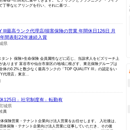
お客様への対応に集中できます。 ヒアリングとプランニング ・ライフ
て丁寧なヒアリングを行い、それに基づ...
TY III最高ランク代理店/損害保険の営業 年間休日126日 月
 年間表彰22年連続入賞
城県
スタント 保険>生命保険 会員属性などに応じ、当該求人をビズリーチ上
があります 富谷市や仙台市泉区の地域に根ざす、東北保険グループは
も全体の0.2%と数少なく最高ランクの「TOP QUALITY III」の認定をい
Y代理店」東京...
日
休125日」社宅制度有」転勤有
宮城県
正社員
団体保険営業・テナント企業向け法人営業をお任せします。 入社後は、
団体保険・テナント企業向け法人営業に従事していただき、その後