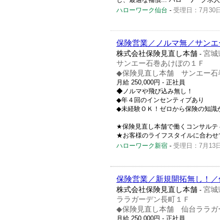
ハローワーク仙台
-
受理日：7月30
保険営業／ノルマ無／サンエ
株式会社保険見直し本舗
宮城
-
サンエー石巻あけぼの１Ｆ
◆保険見直し本舗 サンエー石
月給 250,000円
- 正社員
◆ノルマや飛び込み無し！
◆年４回のインセンティブあり
◆未経験ＯＫ！ゼロから保険の知識
★保険見直し本舗で働くコンサルテ
★お客様のライフスタイルに合わせて、保険
ハローワーク新宿
-
受理日：7月13
保険営業／新規開拓無し！／
株式会社保険見直し本舗
宮城
-
ララガーデン長町１Ｆ
◆保険見直し本舗 仙台ララガ
月給 250,000円
- 正社員