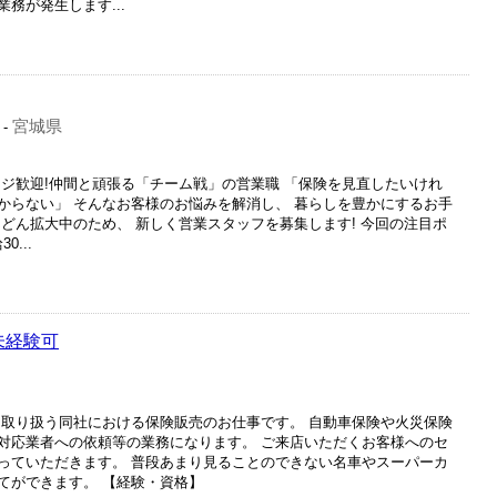
務が発生します...
宮城県
-
ンジ歓迎!仲間と頑張る「チーム戦」の営業職 「保険を見直したいけれ
からない」 そんなお客様のお悩みを解消し、 暮らしを豊かにするお手
どん拡大中のため、 新しく営業スタッフを募集します! 今回の注目ポ
...
未経験可
を取り扱う同社における保険販売のお仕事です。 自動車保険や火災保険
対応業者への依頼等の業務になります。 ご来店いただくお客様へのセ
っていただきます。 普段あまり見ることのできない名車やスーパーカ
てができます。 【経験・資格】