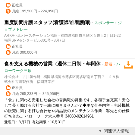
正社員
月給 195,500円～224,950円
重度訪問介護スタッフ(看護師/准看護師)
-
スポンサー：ジ
ョブメドレー
ARKAヘルパーステーション福岡 - 福岡県福岡市早良区百道浜2丁目1-22
福岡SRPセンタービル301号 - 8月7日
正社員
月給 300,000円
食を支える機械の営業（週休二日制・年間休
-
-
新着
ハ
ローワーク三原
株式会社 古川製作所 - 福岡県福岡市博多区博多駅南５丁目７－２８株
式会社古川製作所 福岡営業所
正社員
月給 265,233円 ～ 345,956円
「食」に関わる安定した会社の営業職の募集です。各種手当充実！安心
して長く働ける会社で一緒に働きませんか？◆主な仕事内容・包装機械
の販売に関する打ち合わせや納品後のメンテナンス作業 客先との仕様
打ち合わ... ハローワーク求人番号 34060-02614961
受理日：8月7日 有効期限：10月31日
関連求人情報