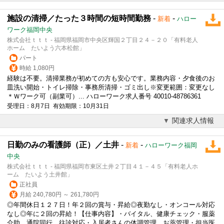
施設の清掃／たった３時間の短時間勤務
-
-
新着
ハロー
ワーク福岡中央
株式会社ｔｔｔ - 福岡県福岡市中央区輝国２丁目２４－２０「有料老人
ホーム たいよう六本松館」
パート
時給 1,080円
経験は不要。清掃業務が初めての方も安心です。業務内容・夕食後のお
皿洗い開始・トイレ掃除・事務所清掃・ゴミ出し※変更範囲：変更なし
＊Ｗワーク可（副業可）... ハローワーク求人番号 40010-48786361
受理日：8月7日 有効期限：10月31日
関連求人情報
日勤のみの看護師（正）／土井
-
-
新着
ハローワーク福岡
中央
株式会社ｔｔｔ - 福岡県福岡市東区土井２丁目４１－４５「有料老人ホ
ーム たいよう土井館」
正社員
月給 240,780円 ～ 261,780円
◎年間休日１２７日！年２回の賞与・昇給◎夜勤なし・オンコール対応
なし◎年に２回の昇給！【仕事内容】・バイタル、健康チェック・服薬
介助、通院同行、往診対応・入居者さんの体調管理、お薬管理・担当医