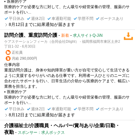
• 医療的ケア
医療的ケアが必要な方に対して、たん吸引や経管栄養の管理、服薬のサ
ポートを行い...
平日休み
週休2日
車通勤可能
学歴不問
ボーナスあり
8月12日までに結果通知が届きます
訪問介護、重度訪問介護
-
-
新着
求人サイトQ-JiN
ケアステーションフィーカ（合同会社Dlight） - 福岡県福岡市東区土井2
丁目1-32 - 6月30日
正社員
月給 290,000円
仕事内容
重度訪問介護は、身体や知的障害が重い方が自宅で安心して生活できる
ように支援するやりがいのある仕事です。利用者一人ひとりのニーズに
合わせたサポートを行い、日常生活の介助から医療的ケアまで、幅広い
業務を担当します。
• 医療的ケア
医療的ケアが必要な方に対して、たん吸引や経管栄養の管理、服薬のサ
ポートを行い...
平日休み
週休2日
車通勤可能
学歴不問
ボーナスあり
8月12日までに結果通知が届きます
介護福祉士/介護職員・ヘルパー/賞与あり/企業/日勤・
夜勤
-
スポンサー：求人ボックス