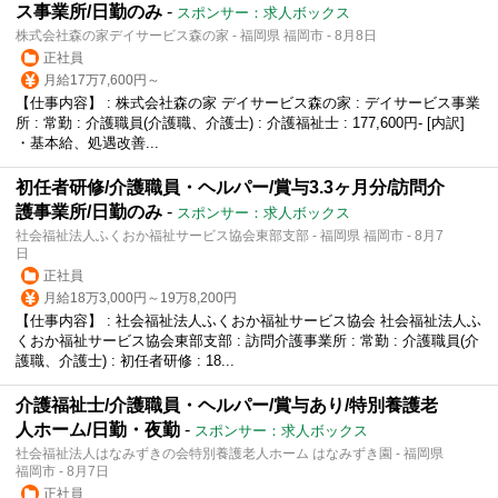
ス事業所/日勤のみ
-
スポンサー：求人ボックス
株式会社森の家デイサービス森の家 - 福岡県 福岡市 - 8月8日
正社員
月給17万7,600円～
【仕事内容】 : 株式会社森の家 デイサービス森の家 : デイサービス事業
所 : 常勤 : 介護職員(介護職、介護士) : 介護福祉士 : 177,600円- [内訳]
・基本給、処遇改善...
初任者研修/介護職員・ヘルパー/賞与3.3ヶ月分/訪問介
護事業所/日勤のみ
-
スポンサー：求人ボックス
社会福祉法人ふくおか福祉サービス協会東部支部 - 福岡県 福岡市 - 8月7
日
正社員
月給18万3,000円～19万8,200円
【仕事内容】 : 社会福祉法人ふくおか福祉サービス協会 社会福祉法人ふ
くおか福祉サービス協会東部支部 : 訪問介護事業所 : 常勤 : 介護職員(介
護職、介護士) : 初任者研修 : 18...
介護福祉士/介護職員・ヘルパー/賞与あり/特別養護老
人ホーム/日勤・夜勤
-
スポンサー：求人ボックス
社会福祉法人はなみずきの会特別養護老人ホーム はなみずき園 - 福岡県
福岡市 - 8月7日
正社員