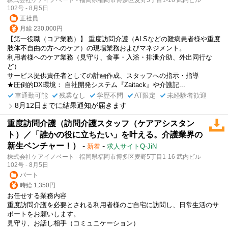
102号 - 8月5日
正社員
月給 230,000円
【第一役職（コア業務）】 重度訪問介護（ALSなどの難病患者様や重度
肢体不自由の方へのケア）の現場業務およびマネジメント。
利用者様へのケア業務（見守り、食事・入浴・排泄介助、外出同行な
ど）
サービス提供責任者としての計画作成、スタッフへの指示・指導
★圧倒的DX環境： 自社開発システム『Zaitack』や介護記...
車通勤可能
残業なし
学歴不問
AT限定
未経験者歓迎
8月12日までに結果通知が届きます
重度訪問介護（訪問介護スタッフ（ケアアシスタン
ト）／「誰かの役に立ちたい」を叶える。介護業界の
新生ベンチャー！）
-
-
新着
求人サイトQ-JiN
株式会社ケアイノベート - 福岡県福岡市博多区麦野5丁目1-16 武内ビル
102号 - 8月5日
パート
時給 1,350円
お任せする業務内容
重度訪問介護を必要とされる利用者様のご自宅に訪問し、日常生活のサ
ポートをお願いします。
見守り、お話し相手（コミュニケーション）