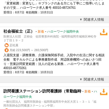
「変更範囲：変更なし」※ブランクのある方にも丁寧にご指導いたしま
すので安... ハローワーク求人番号 40010-48724761
受理日：8月7日 有効期限：10月31日
関連求人情報
社会福祉士（正）
-
-
新着
ハローワーク福岡中央
医療法人社団 正樹会 佐田整形外科病院 - 福岡県福岡市城南区神松寺
２丁目１９－２
正社員
月給 223,500円 ～ 283,500円
入退院支援・調整業務、
介護
保険関係手続、入院中の生活に関する相談
全般 電子カルテによる事務書類作成 周辺医療機関へのあいさつ回
り・営業訪問変更範囲：法人の定める業務... ハローワーク求人番号
40010-48770261
受理日：8月7日 有効期限：10月31日
関連求人情報
訪問看護ステーション訪問看護師（常勤臨時
-
-
新着
ハ
ローワーク福岡中央
一般社団法人 福岡市医師会 - 福岡県福岡市中央区大宮１－３－１「福
岡市医師会訪問看護ステーション中部」