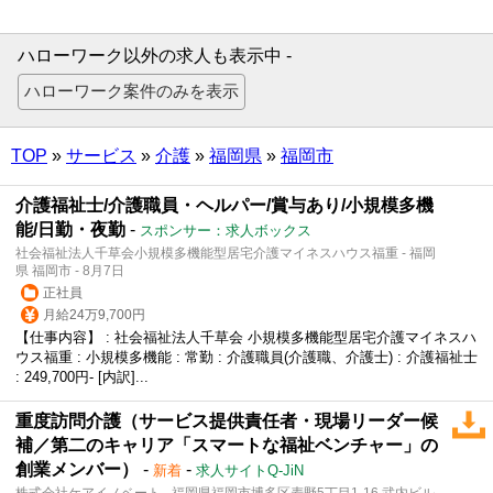
ハローワーク以外の求人も表示中 -
TOP
»
サービス
»
介護
»
福岡県
»
福岡市
介護福祉士/介護職員・ヘルパー/賞与あり/小規模多機
能/日勤・夜勤
-
スポンサー：求人ボックス
社会福祉法人千草会小規模多機能型居宅介護マイネスハウス福重 - 福岡
県 福岡市 - 8月7日
正社員
月給24万9,700円
【仕事内容】 : 社会福祉法人千草会 小規模多機能型居宅介護マイネスハ
ウス福重 : 小規模多機能 : 常勤 : 介護職員(介護職、介護士) : 介護福祉士
: 249,700円‐ [内訳]...
重度訪問介護（サービス提供責任者・現場リーダー候
補／第二のキャリア「スマートな福祉ベンチャー」の
創業メンバー）
-
-
新着
求人サイトQ-JiN
株式会社ケアイノベート - 福岡県福岡市博多区麦野5丁目1-16 武内ビル