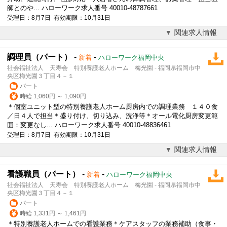
師とのや... ハローワーク求人番号 40010-48787661
受理日：8月7日 有効期限：10月31日
関連求人情報
調理員（パート）
-
-
新着
ハローワーク福岡中央
社会福祉法人 天寿会 特別養護老人ホーム 梅光園 - 福岡県福岡市中
央区梅光園３丁目４－１
パート
時給 1,060円 ～ 1,090円
＊個室ユニット型の特別養護老人ホーム厨房内での調理業務 １４０食
／日４人で担当＊盛り付け、切り込み、洗浄等＊オール電化厨房変更範
囲：変更なし... ハローワーク求人番号 40010-48836461
受理日：8月7日 有効期限：10月31日
関連求人情報
看護職員（パート）
-
-
新着
ハローワーク福岡中央
社会福祉法人 天寿会 特別養護老人ホーム 梅光園 - 福岡県福岡市中
央区梅光園３丁目４－１
パート
時給 1,331円 ～ 1,461円
＊特別養護老人ホームでの看護業務＊ケアスタッフの業務補助（食事・