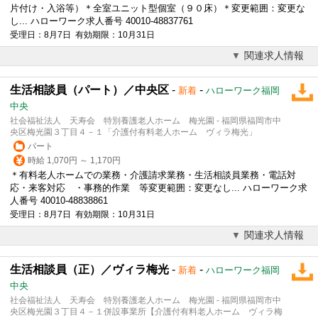
片付け・入浴等）＊全室ユニット型個室（９０床）＊変更範囲：変更な
し... ハローワーク求人番号 40010-48837761
受理日：8月7日 有効期限：10月31日
関連求人情報
生活相談員（パート）／中央区
-
-
新着
ハローワーク福岡
中央
社会福祉法人 天寿会 特別養護老人ホーム 梅光園 - 福岡県福岡市中
央区梅光園３丁目４－１「介護付有料老人ホーム ヴィラ梅光」
パート
時給 1,070円 ～ 1,170円
＊有料老人ホームでの業務・
介護
請求業務・生活相談員業務・電話対
応・来客対応 ・事務的作業 等変更範囲：変更なし... ハローワーク求
人番号 40010-48838861
受理日：8月7日 有効期限：10月31日
関連求人情報
生活相談員（正）／ヴィラ梅光
-
-
新着
ハローワーク福岡
中央
社会福祉法人 天寿会 特別養護老人ホーム 梅光園 - 福岡県福岡市中
央区梅光園３丁目４－１併設事業所【介護付有料老人ホーム ヴィラ梅