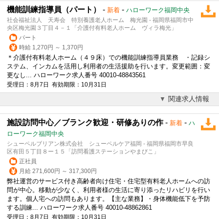
機能訓練指導員（パート）
-
-
新着
ハローワーク福岡中央
社会福祉法人 天寿会 特別養護老人ホーム 梅光園 - 福岡県福岡市中
央区梅光園３丁目４－１「介護付有料老人ホーム ヴィラ梅光」
パート
時給 1,270円 ～ 1,370円
＊
介護
付有料老人ホーム（４９床）での機能訓練指導員業務 ・記録シ
ステム、インカムを活用し利用者の生活援助を行います。変更範囲：変
更なし... ハローワーク求人番号 40010-48843561
受理日：8月7日 有効期限：10月31日
関連求人情報
施設訪問中心／ブランク歓迎・研修ありの作
-
-
新着
ハ
ローワーク福岡中央
シューペルブリアン株式会社 シューペルケア福岡 - 福岡県福岡市早良
区有田５丁目８ー１５「訪問看護ステーションやまびこ」
正社員
月給 271,600円 ～ 317,300円
弊社運営のサービス付き高齢者向け住宅・住宅型有料老人ホームへの訪
問が中心。移動が少なく、利用者様の生活に寄り添ったリハビリを行い
ます。個人宅への訪問もあります。【主な業務】・身体機能低下を予防
する訓練... ハローワーク求人番号 40010-48862861
受理日：8月7日 有効期限：10月31日