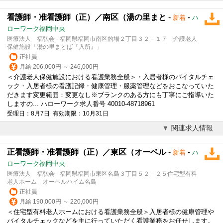
看護師・准看護師（正）／南区（湯の里まと
-
-
新着
ハ
ローワーク福岡中央
医療法人 福弘会 - 福岡県福岡市南区的場２丁目３２－１７ 介護老人
保健施設「湯の里まとば『入所』」
正社員
月給 206,000円 ～ 246,000円
＜
介護
老人保健施設における看護業務全般＞・入居者様のバイタルチェ
ック・入居者様の看護記録・健康管理・服薬管理などをおこなっていた
だきます変更範囲：変更なし※ブランクのある方にも丁寧にご指導いた
しますの... ハローワーク求人番号 40010-48718961
受理日：8月7日 有効期限：10月31日
関連求人情報
正看護師・准看護師（正）／東区（オーベル
-
-
新着
ハ
ローワーク福岡中央
医療法人 福弘会 - 福岡県福岡市東区名島３丁目５２－２５住宅型有料
老人ホーム オーベルハイム名島
正社員
月給 190,000円 ～ 220,000円
＜住宅型有料老人ホームにおける看護業務全般＞入居者様の健康管理や
バイタルチェックなどを主に行っていただく看護業務をお任せします。