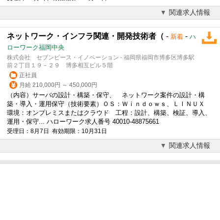
関連求人情報
ネットワーク・インフラ関連・開発技術者（
-
-
新着
ハ
ローワーク福岡中央
株式会社 セブンピース・イノベーション - 福岡県福岡市博多区博多駅
前２丁目１９－２９ 博多相互ビル５階
正社員
月給 210,000円 ～ 450,000円
（内容）サーバの設計・構築・保守、 ネットワーク案件の設計・構
築・導入・運用保守（技術要素）ＯＳ：Ｗｉｎｄｏｗｓ、ＬＩＮＵＸ
環境：オンプレミスまたはクラウド 工程：設計、構築、検証、導入、
運用・保守... ハローワーク求人番号 40010-48875661
受理日：8月7日 有効期限：10月31日
関連求人情報