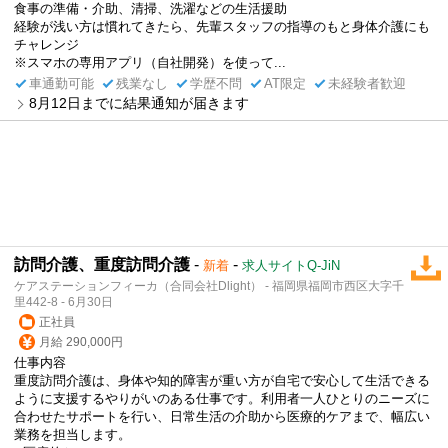
食事の準備・介助、清掃、洗濯などの生活援助
経験が浅い方は慣れてきたら、先輩スタッフの指導のもと身体介護にも
チャレンジ
※スマホの専用アプリ（自社開発）を使って...
車通勤可能
残業なし
学歴不問
AT限定
未経験者歓迎
8月12日までに結果通知が届きます
訪問介護、重度訪問介護
-
-
新着
求人サイトQ-JiN
ケアステーションフィーカ（合同会社Dlight） - 福岡県福岡市西区大字千
里442-8 - 6月30日
正社員
月給 290,000円
仕事内容
重度訪問介護は、身体や知的障害が重い方が自宅で安心して生活できる
ように支援するやりがいのある仕事です。利用者一人ひとりのニーズに
合わせたサポートを行い、日常生活の介助から医療的ケアまで、幅広い
業務を担当します。