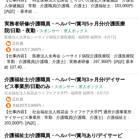
【仕事内容】 : 特定医療法人弘医会 とりかい介護老人保健施設 : 介護老
人保健施設 : 常勤 : 介護職員(介護職、介護士) : 介護福祉士 : 183,000円‐
[内訳] ・基本給 ...
実務者研修/介護職員・ヘルパー/賞与5ヶ月分/介護医療
院/日勤・夜勤
-
スポンサー：求人ボックス
医療法人永寿会シーサイド病院介護医療院 - 福岡県 福岡市 - 8月7日
正社員
月給19万7,360円～
【仕事内容】 : 医療法人永寿会 シーサイド病院介護医療院 : 介護医療院
: 常勤 : 介護職員(介護職、介護士) : 実務者研修 : 197,360円- [内訳] 基本
給 107,40...
介護福祉士/介護職員・ヘルパー/賞与3ヶ月分/デイサー
ビス事業所/日勤のみ
-
スポンサー：求人ボックス
社会福祉法人桜花会ライフケア大手門 - 福岡県 福岡市 - 8月7日
正社員
月給20万3,000円～
【仕事内容】 : 社会福祉法人桜花会 ライフケア大手門 通所介護事業所 :
デイサービス事業所 : 常勤 : 介護職員(介護職、介護士) : 介護福祉士 :
203,000円- [内訳] ...
介護福祉士/介護職員・ヘルパー/賞与あり/デイサービ