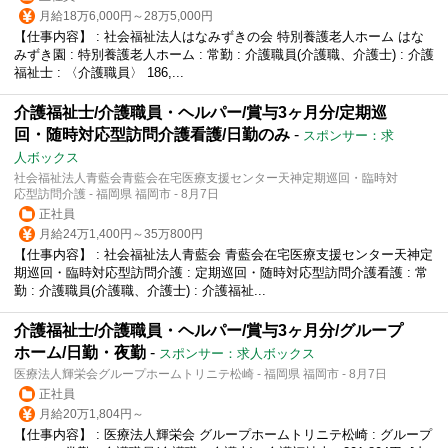
月給18万6,000円～28万5,000円
【仕事内容】 : 社会福祉法人はなみずきの会 特別養護老人ホーム はな
みずき園 : 特別養護老人ホーム : 常勤 : 介護職員(介護職、介護士) : 介護
福祉士 : 〈介護職員〉 186,...
介護福祉士/介護職員・ヘルパー/賞与3ヶ月分/定期巡
回・随時対応型訪問介護看護/日勤のみ
-
スポンサー：求
人ボックス
社会福祉法人青藍会青藍会在宅医療支援センター天神定期巡回・臨時対
応型訪問介護 - 福岡県 福岡市 - 8月7日
正社員
月給24万1,400円～35万800円
【仕事内容】 : 社会福祉法人青藍会 青藍会在宅医療支援センター天神定
期巡回・臨時対応型訪問介護 : 定期巡回・随時対応型訪問介護看護 : 常
勤 : 介護職員(介護職、介護士) : 介護福祉...
介護福祉士/介護職員・ヘルパー/賞与3ヶ月分/グループ
ホーム/日勤・夜勤
-
スポンサー：求人ボックス
医療法人輝栄会グループホームトリニテ松崎 - 福岡県 福岡市 - 8月7日
正社員
月給20万1,804円～
【仕事内容】 : 医療法人輝栄会 グループホームトリニテ松崎 : グループ