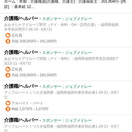
ホーム : 常勤 : 介護職員(介護職、介護士) : 介護福祉士 : 201,804円- [内
訳] ・基本給 12...
介護職/ヘルパー
-
スポンサー：ジョブメドレー
あおぞらケアグループ野芥（デイ・有料・GH・訪問介護） - 福岡県福岡
市早良区野芥7-26-18 - 8月7日
正社員
月給 208,000円～341,000円
介護職/ヘルパー
-
スポンサー：ジョブメドレー
あおぞらケアグループ四箇（デイ・有料） - 福岡県福岡市早良区四箇6丁
目23‐11 - 8月7日
正社員
月給 208,000円～265,000円
介護職/ヘルパー
-
スポンサー：ジョブメドレー
アップルハートくつろぎ福岡東 - 福岡県福岡市東区和白東1-29-21 - 8月7
日
アルバイト・パート
時給 1,075円～1,075円
介護職/ヘルパー
-
スポンサー：ジョブメドレー
アップルハートくつろぎ福岡東 - 福岡県福岡市東区和白東1-29-21 - 8月7
日