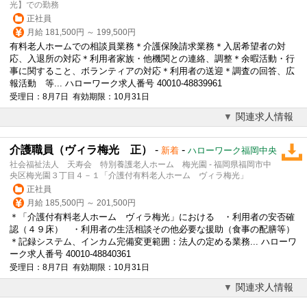
光】での勤務
正社員
月給 181,500円 ～ 199,500円
有料老人ホームでの相談員業務＊
介護
保険請求業務＊入居希望者の対
応、入退所の対応＊利用者家族・他機関との連絡、調整＊余暇活動・行
事に関すること、ボランティアの対応＊利用者の送迎＊調査の回答、広
報活動 等... ハローワーク求人番号 40010-48839961
受理日：8月7日 有効期限：10月31日
関連求人情報
介護職員（ヴィラ梅光 正）
-
-
新着
ハローワーク福岡中央
社会福祉法人 天寿会 特別養護老人ホーム 梅光園 - 福岡県福岡市中
央区梅光園３丁目４－１「介護付有料老人ホーム ヴィラ梅光」
正社員
月給 185,500円 ～ 201,500円
＊「
介護
付有料老人ホーム ヴィラ梅光」における ・利用者の安否確
認（４９床） ・利用者の生活相談その他必要な援助（食事の配膳等）
＊記録システム、インカム完備変更範囲：法人の定める業務... ハローワ
ーク求人番号 40010-48840361
受理日：8月7日 有効期限：10月31日
関連求人情報