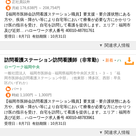
正社員以外
月給 176,638円 ～ 208,754円
【福岡市医師会訪問看護ステーション職員】要支援・要
介護
状態にある
方や、疾病・障がい等により自宅等において療養が必要な方にかかりつ
け医の指示を受け、自宅を訪問して看護を提供します。エリア：福岡市
及び近郊... ハローワーク求人番号 40010-48781761
受理日：8月7日 有効期限：10月31日
関連求人情報
訪問看護ステーション訪問看護師（非常勤）
-
-
新着
ハ
ローワーク福岡中央
一般社団法人 福岡市医師会 - 福岡県福岡市中央区大宮１－３－１「福
岡市医師会訪問看護ステーション中部」（他東部：博多区、西部：早良
区のいずれか）
パート
時給 1,100円 ～ 1,300円
【福岡市医師会訪問看護ステーション職員】要支援・要
介護
状態にある
方や、疾病・障がい等により自宅等において療養が必要な方にかかりつ
け医の指示を受け、自宅を訪問して看護を提供します。エリア：福岡市
及び近郊... ハローワーク求人番号 40010-48783961
受理日：8月7日 有効期限：10月31日
関連求人情報