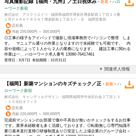
写真撮影記録【福岡・九州】／土日祝休み
-
-
新着
ハロ
ーワーク新宿
株式会社 アスクリエイツ - 福岡県福岡市博多区博多駅前１丁目２３番
１号ＰＡＲＫＦＲＯＮＴ博多駅前１丁目５Ｆ－Ｂ 福岡営業所
正社員
月給 250,000円 ～ 300,000円
◎工事の様子をアイパッドで撮影し現場事務所でパソコンで整理 しま
す。 マニュアル通りの作業となりますので未経験でも可能です。 内
容や規模によって１人から２人の業務になります。 建設工事に関わる
作業は一... ハローワーク求人番号 13080-76417461
受理日：8月7日 有効期限：10月31日
関連求人情報
【福岡】新築マンションのキズチェック／正
-
-
新着
ハ
ローワーク新宿
株式会社 キャンディルデザイン - 福岡県福岡市中央区白金２丁目１３
－１０当社オフィス
正社員
月給 220,000円 ～ 300,000円
完成前マンションのお部屋で傷や不具合が無いかチェックをするお仕事
です。業界未経験者も多く活躍しております。◎転勤無し◎専門知識不
要◎基本
直行直帰
◎研修制度あり◎安定した上場企業のグループ会社＜