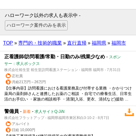
ハローワーク以外の求人も表示中 -
TOP
»
専門的・技術的職業
»
直行直帰
»
福岡県
»
福岡市
正看護師/訪問看護/常勤・日勤のみ/残業少なめ
-
スポン
サー：求人ボックス
株式会社裕生堂 裕生堂訪問看護ステーション - 福岡県 福岡市 - 7月31日
正社員
月給21万円～26万円
【仕事内容】訪問看護における看護業務及び付帯する業務 ・かかりつけ
薬局の薬剤師さんと連携したお薬のご相談 ・自宅での療養生活、日常生
活のお手伝い ・家族の相談相手 ・清潔(入浴、更衣、清拭など)援助 ...
警備員
-
-
新着
求人サイトQ-JiN
株式会社フラットアップ - 福岡県福岡市東区和白3-10-2 - 8月7日
アルバイト
日給 10,000円