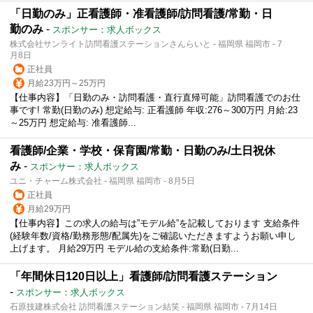
「日勤のみ」正看護師・准看護師/訪問看護/常勤・日
勤のみ
-
スポンサー：求人ボックス
株式会社サンライト訪問看護ステーションさんらいと - 福岡県 福岡市 - 7
月8日
正社員
月給23万円～25万円
【仕事内容】「日勤のみ・訪問看護・直行直帰可能」訪問看護でのお仕
事です! 常勤(日勤のみ) 想定給与: 正看護師 年収:276～300万円 月給:23
～25万円 想定給与: 准看護師...
看護師/企業・学校・保育園/常勤・日勤のみ/土日祝休
み
-
スポンサー：求人ボックス
ユニ・チャーム株式会社 - 福岡県 福岡市 - 8月5日
正社員
月給29万円
【仕事内容】この求人の給与は”モデル給”を記載しております 支給条件
(経験年数/資格/勤務形態/配属先)をご確認いただきますようお願い申し
上げます。 月給29万円 モデル給の支給条件:常勤(日勤...
「年間休日120日以上」看護師/訪問看護ステーション
-
スポンサー：求人ボックス
石原技建株式会社 訪問看護ステーション結笑 - 福岡県 福岡市 - 7月14日