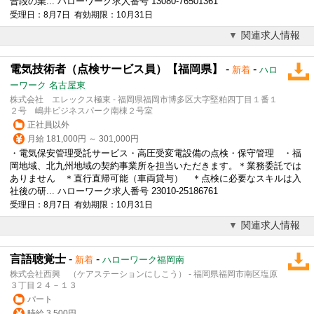
普段の業... ハローワーク求人番号 13080-76501361
受理日：8月7日 有効期限：10月31日
関連求人情報
電気技術者（点検サービス員）【福岡県】
-
-
新着
ハロ
ーワーク 名古屋東
株式会社 エレックス極東 - 福岡県福岡市博多区大字堅粕四丁目１番１
２号 嶋井ビジネスパーク南棟２号室
正社員以外
月給 181,000円 ～ 301,000円
・電気保安管理受託サービス・高圧受変電設備の点検・保守管理 ・福
岡地域、北九州地域の契約事業所を担当いただきます。＊業務委託では
ありません ＊
直行直帰
可能（車両貸与） ＊点検に必要なスキルは入
社後の研... ハローワーク求人番号 23010-25186761
受理日：8月7日 有効期限：10月31日
関連求人情報
言語聴覚士
-
-
新着
ハローワーク福岡南
株式会社西興 （ケアステーションにしこう） - 福岡県福岡市南区塩原
３丁目２４－１３
パート
時給 3,500円