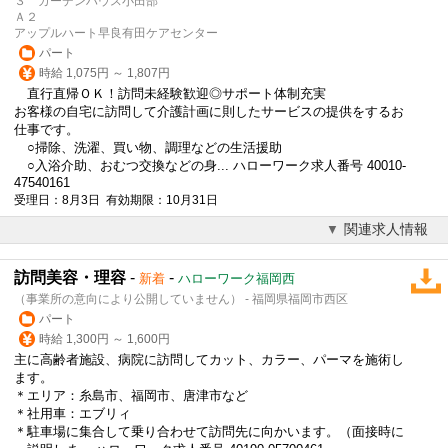
３ ガーデンハウス小田部
Ａ２
アップルハート早良有田ケアセンター
パート
時給 1,075円 ～ 1,807円
直行直帰
ＯＫ！訪問未経験歓迎◎サポート体制充実
お客様の自宅に訪問して介護計画に則したサービスの提供をするお
仕事です。
○掃除、洗濯、買い物、調理などの生活援助
○入浴介助、おむつ交換などの身... ハローワーク求人番号 40010-
47540161
受理日：8月3日 有効期限：10月31日
関連求人情報
訪問美容・理容
-
-
新着
ハローワーク福岡西
（事業所の意向により公開していません） - 福岡県福岡市西区
パート
時給 1,300円 ～ 1,600円
主に高齢者施設、病院に訪問してカット、カラー、パーマを施術し
ます。
＊エリア：糸島市、福岡市、唐津市など
＊社用車：エブリィ
＊駐車場に集合して乗り合わせて訪問先に向かいます。（面接時に