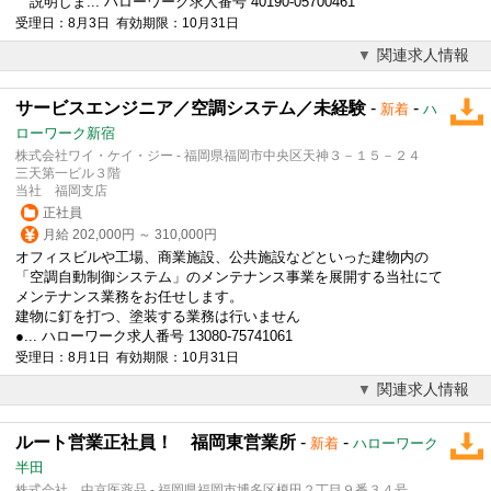
説明しま... ハローワーク求人番号 40190-05700461
受理日：8月3日 有効期限：10月31日
関連求人情報
サービスエンジニア／空調システム／未経験
-
-
新着
ハ
ローワーク新宿
株式会社ワイ・ケイ・ジー - 福岡県福岡市中央区天神３－１５－２４
三天第一ビル３階
当社 福岡支店
正社員
月給 202,000円 ～ 310,000円
オフィスビルや工場、商業施設、公共施設などといった建物内の
「空調自動制御システム」のメンテナンス事業を展開する当社にて
メンテナンス業務をお任せします。
建物に釘を打つ、塗装する業務は行いません
●... ハローワーク求人番号 13080-75741061
受理日：8月1日 有効期限：10月31日
関連求人情報
ルート営業正社員！ 福岡東営業所
-
-
新着
ハローワーク
半田
株式会社 中京医薬品 - 福岡県福岡市博多区榎田２丁目９番３４号