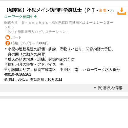
【城南区】小児メイン訪問理学療法士（ＰＴ
-
-
新着
ハ
ローワーク福岡中央
株式会社 Ｂｒａｎｃｈｅｓ - 福岡県福岡市城南区堤１ー１１ー２３ー
５０５
「ありす訪問看護リハビリステーション」
パート
時給 1,850円 ～ 2,000円
＊小児の運動発達の評価・訓練、呼吸リハビリ、関節拘縮の予防、
身の回りの動きの練習
＊成人の筋肉増進・訓練、関節拘縮の予防
＊福祉用具の提案・アドバイス 等
主な訪問エリア：福岡市城南区 中央区 南... ハローワーク求人番号
40010-46365261
受理日：8月1日 有効期限：10月31日
関連求人情報