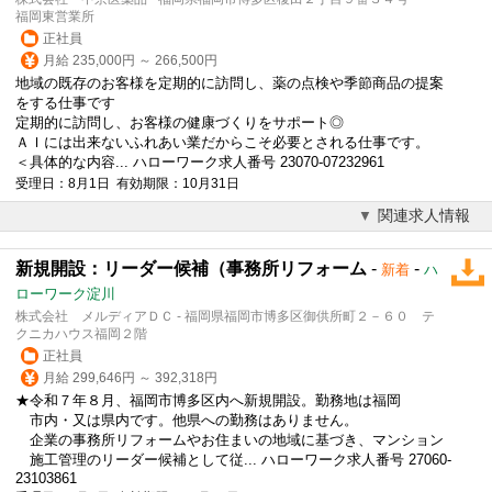
福岡東営業所
正社員
月給 235,000円 ～ 266,500円
地域の既存のお客様を定期的に訪問し、薬の点検や季節商品の提案
をする仕事です
定期的に訪問し、お客様の健康づくりをサポート◎
ＡＩには出来ないふれあい業だからこそ必要とされる仕事です。
＜具体的な内容... ハローワーク求人番号 23070-07232961
受理日：8月1日 有効期限：10月31日
関連求人情報
新規開設：リーダー候補（事務所リフォーム
-
-
新着
ハ
ローワーク淀川
株式会社 メルディアＤＣ - 福岡県福岡市博多区御供所町２－６０ テ
クニカハウス福岡２階
正社員
月給 299,646円 ～ 392,318円
★令和７年８月、福岡市博多区内へ新規開設。勤務地は福岡
市内・又は県内です。他県への勤務はありません。
企業の事務所リフォームやお住まいの地域に基づき、マンション
施工管理のリーダー候補として従... ハローワーク求人番号 27060-
23103861