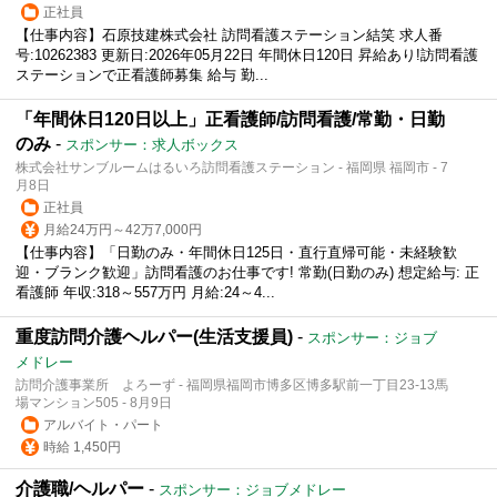
正社員
【仕事内容】石原技建株式会社 訪問看護ステーション結笑 求人番
号:10262383 更新日:2026年05月22日 年間休日120日 昇給あり!訪問看護
ステーションで正看護師募集 給与 勤...
「年間休日120日以上」正看護師/訪問看護/常勤・日勤
のみ
-
スポンサー：求人ボックス
株式会社サンブルームはるいろ訪問看護ステーション - 福岡県 福岡市 - 7
月8日
正社員
月給24万円～42万7,000円
【仕事内容】「日勤のみ・年間休日125日・直行直帰可能・未経験歓
迎・ブランク歓迎」訪問看護のお仕事です! 常勤(日勤のみ) 想定給与: 正
看護師 年収:318～557万円 月給:24～4...
重度訪問介護ヘルパー(生活支援員)
-
スポンサー：ジョブ
メドレー
訪問介護事業所 よろーず - 福岡県福岡市博多区博多駅前一丁目23-13馬
場マンション505 - 8月9日
アルバイト・パート
時給 1,450円
介護職/ヘルパー
-
スポンサー：ジョブメドレー