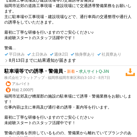
【道路工事現場及び建設現場等の交通誘導警備員】
福岡市近郊の道路工事現場・建設現場にて交通誘導警備業務をお願いし
ます。
主に駐車場や工事現場・建設現場などで、通行車両の交通整理や通行人
の誘導をしていただきます。
最初に丁寧な研修を行いますのでご安心ください♪
未経験スタートのスタッフ活躍中です！
警備...
平日休み
土日休み
週休2日
独身寮あり
社員寮あり
8月13日までに結果通知が届きます
駐車場等での誘導・警備員
-
-
新着
求人サイトQ-JiN
株式会社フラットアップ - 福岡県福岡市東区和白3-10-2 - 8月7日
アルバイト
時給 2,000円
福岡市近郊及び糟屋郡の施設の駐車場にて誘導・警備業務をお願いしま
す！
仕事内容は主に車両及び通行者の誘導・案内等を行います。
最初に丁寧な研修を行いますのでご安心ください♪
未経験スタートのスタッフ活躍中です！
警備の資格を所持しているものの、警備業から離れていてブランクのあ