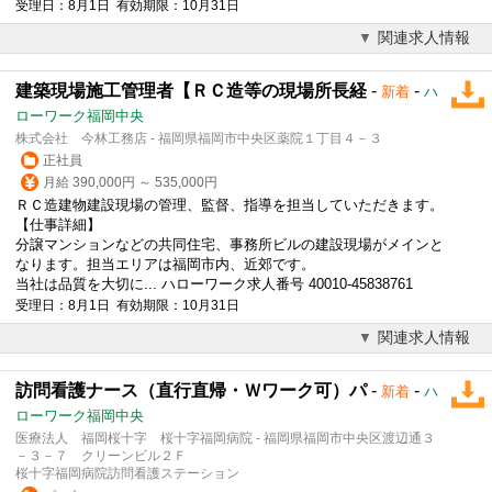
受理日：8月1日 有効期限：10月31日
関連求人情報
建築現場施工管理者【ＲＣ造等の現場所長経
-
-
新着
ハ
ローワーク福岡中央
株式会社 今林工務店 - 福岡県福岡市中央区薬院１丁目４－３
正社員
月給 390,000円 ～ 535,000円
ＲＣ造建物建設現場の管理、監督、指導を担当していただきます。
【仕事詳細】
分譲マンションなどの共同住宅、事務所ビルの建設現場がメインと
なります。担当エリアは福岡市内、近郊です。
当社は品質を大切に... ハローワーク求人番号 40010-45838761
受理日：8月1日 有効期限：10月31日
関連求人情報
訪問看護ナース（直行直帰・Ｗワーク可）パ
-
-
新着
ハ
ローワーク福岡中央
医療法人 福岡桜十字 桜十字福岡病院 - 福岡県福岡市中央区渡辺通３
－３－７ クリーンビル２Ｆ
桜十字福岡病院訪問看護ステーション