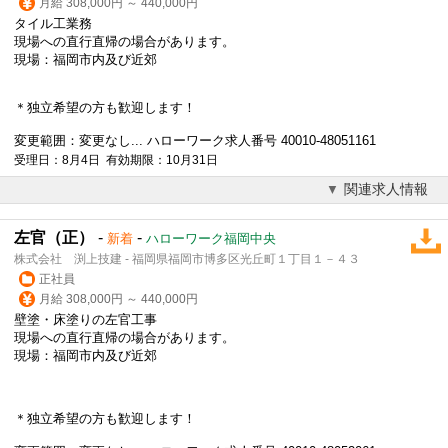
月給 308,000円 ～ 440,000円
タイル工業務
現場への
直行直帰
の場合があります。
現場：福岡市内及び近郊
＊独立希望の方も歓迎します！
変更範囲：変更なし... ハローワーク求人番号 40010-48051161
受理日：8月4日 有効期限：10月31日
関連求人情報
左官（正）
-
-
新着
ハローワーク福岡中央
株式会社 渕上技建 - 福岡県福岡市博多区光丘町１丁目１－４３
正社員
月給 308,000円 ～ 440,000円
壁塗・床塗りの左官工事
現場への
直行直帰
の場合があります。
現場：福岡市内及び近郊
＊独立希望の方も歓迎します！