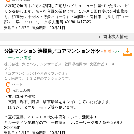
※在宅で療養中の方へ訪問し在宅リハビリメニューに基づいたリハ ビ
リを提供します。※
直行直帰
の業務です。１か月１回程度の会社出勤あ
り。訪問先：中央区・博多区（一部）・城南区・春日市 那珂川市（一
部）・早... ハローワーク求人番号 40180-14173261
受理日：8月7日 有効期限：10月31日
関連求人情報
分譲マンション清掃員／コアマンションけや
-
-
新着
ハ
ローワーク高松
株式会社 穴吹ハウジングサービス - 福岡県福岡市中央区赤坂３－４－
２２
「コアマンションけやき通りプレジオ」
１５階建て、１３２戸のマンションです。
パート
時給 1,060円
・共用部分の清掃
玄関、廊下、階段、駐車場等をキレイにしていただきます。
ほうき、タオル、モップ等を使います。
＊
直行直帰
。４０～６０代の中高年・シニア活躍中！
＊ルーティン業務なので、一度覚え... ハローワーク求人番号 37010-
20220561
受理日：8月4日 有効期限：10月31日