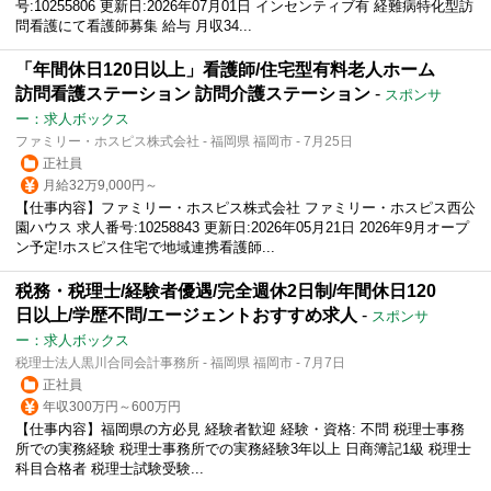
号:10255806 更新日:2026年07月01日 インセンティブ有 経難病特化型訪
問看護にて看護師募集 給与 月収34...
「年間休日120日以上」看護師/住宅型有料老人ホーム
訪問看護ステーション 訪問介護ステーション
-
スポンサ
ー：求人ボックス
ファミリー・ホスピス株式会社 - 福岡県 福岡市 - 7月25日
正社員
月給32万9,000円～
【仕事内容】ファミリー・ホスピス株式会社 ファミリー・ホスピス西公
園ハウス 求人番号:10258843 更新日:2026年05月21日 2026年9月オープ
ン予定!ホスピス住宅で地域連携看護師...
税務・税理士/経験者優遇/完全週休2日制/年間休日120
日以上/学歴不問/エージェントおすすめ求人
-
スポンサ
ー：求人ボックス
税理士法人黒川合同会計事務所 - 福岡県 福岡市 - 7月7日
正社員
年収300万円～600万円
【仕事内容】福岡県の方必見 経験者歓迎 経験・資格: 不問 税理士事務
所での実務経験 税理士事務所での実務経験3年以上 日商簿記1級 税理士
科目合格者 税理士試験受験...