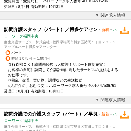
変更範囲：変更なし... ハローワーク求人番号 40010-48052061
受理日：8月4日 有効期限：10月31日
関連求人情報
訪問介護スタッフ（パート）／博多ケアセン
-
-
新着
ハ
ローワーク福岡中央
麻生介護サービス 株式会社 - 福岡県福岡市博多区諸岡１丁目２３－５
アップルハート博多ケアセンター
パート
時給 1,075円 ～ 1,807円
直行直帰
ＯＫ！訪問未経験も大歓迎！サポート体制充実！
お客様の自宅に訪問して介護計画に則したサービスの提供をする
お仕事です。
○掃除、洗濯、買い物、調理などの生活援助
○入浴介助、おむつ交... ハローワーク求人番号 40010-47506761
受理日：8月3日 有効期限：10月31日
関連求人情報
訪問介護での介護スタッフ（パート）／早良
-
-
新着
ハ
ローワーク福岡中央
麻生介護サービス 株式会社 - 福岡県福岡市早良区有田１丁目２６－１