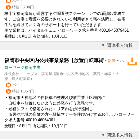
パート
時給 3,700円
桜十字福岡病院が運営する訪問看護ステーションでの看護師業務で
す。ご自宅で看護を必要とされている利用者さま宅へ訪問し、在宅
生活を続けていく為のサポートを行っていただきます。
主な業務は、バイタルチェ... ハローワーク求人番号 40010-45879461
受理日：8月1日 有効期限：10月31日
関連求人情報
福岡市中央区内公共事業業務【放置自転車街
-
-
新着
ハ
ローワーク福岡中央
株式会社 ニップス - 福岡県福岡市中央区天神地区（薬院・赤坂・大
濠・唐人町周辺）
パート
時給 1,057円
・福岡市天神地区の自転車の整理及び放置禁止区域内に
自転車を放置しないように啓発を行う業務です。
・勤務シフトで指定されたエリア内を歩行巡回し、
市民や地域の店舗の方へ駐輪マナーを呼びかけするお仕... ハローワー
ク求人番号 40010-46064061
受理日：8月1日 有効期限：10月31日
関連求人情報