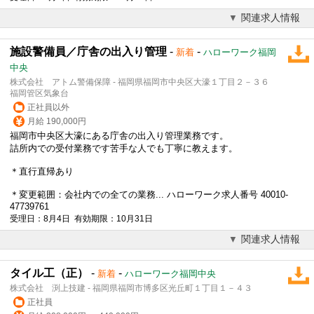
関連求人情報
施設警備員／庁舎の出入り管理
-
-
新着
ハローワーク福岡
中央
株式会社 アトム警備保障 - 福岡県福岡市中央区大濠１丁目２－３６
福岡管区気象台
正社員以外
月給 190,000円
福岡市中央区大濠にある庁舎の出入り管理業務です。
詰所内での受付業務です苦手な人でも丁寧に教えます。
＊
直行直帰
あり
＊変更範囲：会社内での全ての業務... ハローワーク求人番号 40010-
47739761
受理日：8月4日 有効期限：10月31日
関連求人情報
タイル工（正）
-
-
新着
ハローワーク福岡中央
株式会社 渕上技建 - 福岡県福岡市博多区光丘町１丁目１－４３
正社員