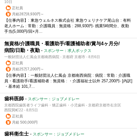
10日
正社員
月給28万8,930円～
【仕事内容】: 東急ウェルネス株式会社 東急ウェリナケア尾山台 : 有料
老人ホーム : 常勤 : 介護職員 : 無資格 : 288,930円- 残業5時間分、夜勤
手当(5,000円/回×月...
無資格/介護職員・看護助手/看護補助者/賞与4ヶ月分/
病院/日勤・夜勤
-
スポンサー：求人ボックス
一般財団法人仁風会京都南西病院 - 京都府 京都市 - 8月6日
正社員
月給25万7,200円～
【仕事内容】: 一般財団法人仁風会 京都南西病院 : 病院 : 常勤 : 介護職
員・看護助手/看護補助者 : 無資格 : ・介護福祉士以外 257,200円- [内訳]
・基本給 101,7...
歯科医師
-
スポンサー：ジョブメドレー
京都西院歯医者ライフ歯科・矯正歯科・小児歯科 - 京都府京都市右京区
西院巽町22 - 8月5日
正社員
月給 500,000円
歯科衛生士
-
スポンサー：ジョブメドレー