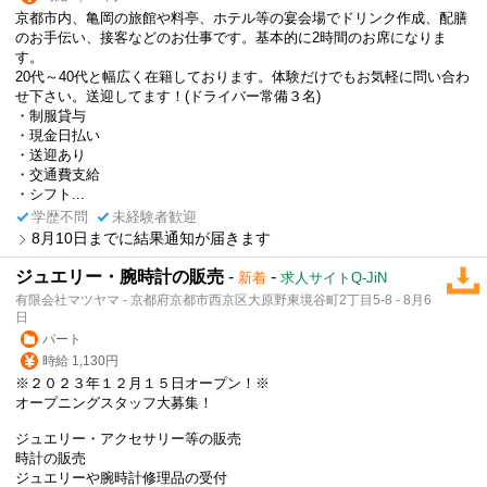
京都市内、亀岡の旅館や料亭、ホテル等の宴会場でドリンク作成、配膳
のお手伝い、接客などのお仕事です。基本的に2時間のお席になりま
す。
20代～40代と幅広く在籍しております。体験だけでもお気軽に問い合わ
せ下さい。送迎してます！(ドライバー常備３名)
・制服貸与
・現金日払い
・送迎あり
・交通費支給
・シフト...
学歴不問
未経験者歓迎
8月10日までに結果通知が届きます
ジュエリー・腕時計の販売
-
-
新着
求人サイトQ-JiN
有限会社マツヤマ - 京都府京都市西京区大原野東境谷町2丁目5-8 - 8月6
日
パート
時給 1,130円
※２０２３年１２月１５日オープン！※
オープニングスタッフ大募集！
ジュエリー・アクセサリー等の販売
時計の販売
ジュエリーや腕時計修理品の受付