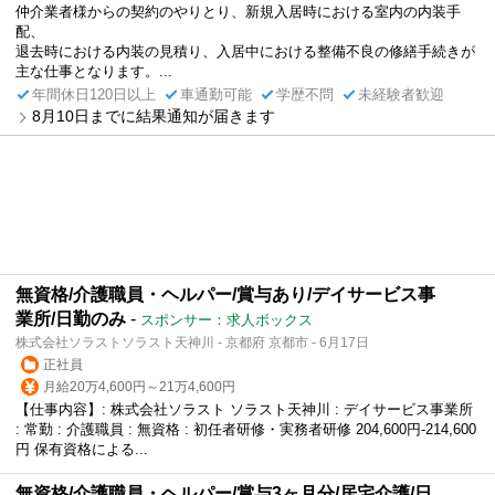
仲介業者様からの契約のやりとり、新規入居時における室内の内装手
配、
退去時における内装の見積り、入居中における整備不良の修繕手続きが
主な仕事となります。...
年間休日120日以上
車通勤可能
学歴不問
未経験者歓迎
8月10日までに結果通知が届きます
無資格/介護職員・ヘルパー/賞与あり/デイサービス事
業所/日勤のみ
-
スポンサー：求人ボックス
株式会社ソラストソラスト天神川 - 京都府 京都市 - 6月17日
正社員
月給20万4,600円～21万4,600円
【仕事内容】: 株式会社ソラスト ソラスト天神川 : デイサービス事業所
: 常勤 : 介護職員 : 無資格 : 初任者研修・実務者研修 204,600円-214,600
円 保有資格による...
無資格/介護職員・ヘルパー/賞与3ヶ月分/居宅介護/日