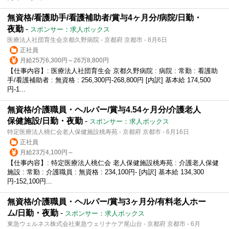
無資格/看護助手/看護補助者/賞与4ヶ月分/病院/日勤・
夜勤
-
スポンサー：求人ボックス
医療法人社団育生会京都久野病院 - 京都府 京都市 - 8月6日
正社員
月給25万6,300円～26万8,800円
【仕事内容】: 医療法人社団育生会 京都久野病院 : 病院 : 常勤 : 看護助
手/看護補助者 : 無資格 : 256,300円-268,800円 [内訳] 基本給 174,500
円-1...
無資格/介護職員・ヘルパー/賞与4.54ヶ月分/介護老人
保健施設/日勤・夜勤
-
スポンサー：求人ボックス
特定医療法人桃仁会老人保健施設桃寿苑 - 京都府 京都市 - 6月16日
正社員
月給23万4,100円～
【仕事内容】: 特定医療法人桃仁会 老人保健施設桃寿苑 : 介護老人保健
施設 : 常勤 : 介護職員 : 無資格 : 234,100円- [内訳] 基本給 134,300
円-152,100円...
無資格/介護職員・ヘルパー/賞与3ヶ月分/有料老人ホー
ム/日勤・夜勤
-
スポンサー：求人ボックス
東急ウェルネス株式会社東急ウェリナケア尾山台 - 京都府 京都市 - 6月