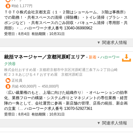
時給 1,177円
ＴＯＴＯ株式会社京都支店（１・２階はショールーム、３階は事務所）
での勤務！・共有スペースの清掃（掃除機）・トイレ清掃（ブラシ・ス
ポンジなど）・共有スペースのごみ回収・バキューム清掃（専用部・共
用部）・... ハローワーク求人番号 13040-06990962
受理日：8月4日 有効期限：10月31日
関連求人情報
統括マネージャー／京都河原町エリア
-
-
新着
ハローワー
ク渋谷
株式会社おすすめ屋 - 京都府京都市中京区河原町通三条下ル２丁目山崎
町２３８あじびる４Ｆおすすめ屋 京都河原町店
正社員
月給 400,000円 ～ 450,000円
〈広い裁量権のもと、上場に向けた組織作り〉・オペレーションの効率
化、業務フローの構築・システム作りとマネジメントの専任業務・経営
陣の一角として、会社運営に参画・新店舗の管理、店長の統括、新企画
の立案〈... ハローワーク求人番号 13070-52927361
受理日：8月4日 有効期限：10月31日
関連求人情報