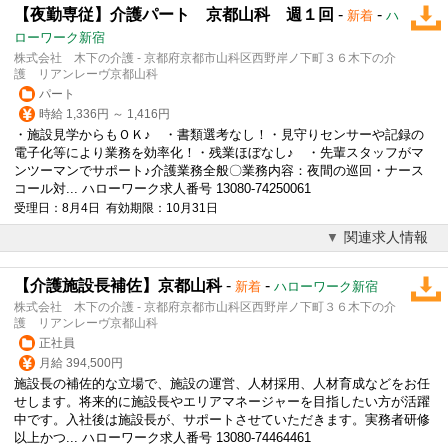
【夜勤専従】介護パート 京都山科 週１回
-
-
新着
ハ
ローワーク新宿
株式会社 木下の介護 - 京都府京都市山科区西野岸ノ下町３６木下の介
護 リアンレーヴ京都山科
パート
時給 1,336円 ～ 1,416円
・施設見学からもＯＫ♪ ・書類選考なし！・見守りセンサーや記録の
電子化等により業務を効率化！・残業ほぼなし♪ ・先輩スタッフがマ
ンツーマンでサポート♪介護業務全般〇業務内容：夜間の巡回・ナース
コール対... ハローワーク求人番号 13080-74250061
受理日：8月4日 有効期限：10月31日
関連求人情報
【介護施設長補佐】京都山科
-
-
新着
ハローワーク新宿
株式会社 木下の介護 - 京都府京都市山科区西野岸ノ下町３６木下の介
護 リアンレーヴ京都山科
正社員
月給 394,500円
施設長の補佐的な立場で、施設の運営、人材採用、人材育成などをお任
せします。将来的に施設長やエリアマネージャーを目指したい方が活躍
中です。入社後は施設長が、サポートさせていただきます。実務者研修
以上かつ... ハローワーク求人番号 13080-74464461