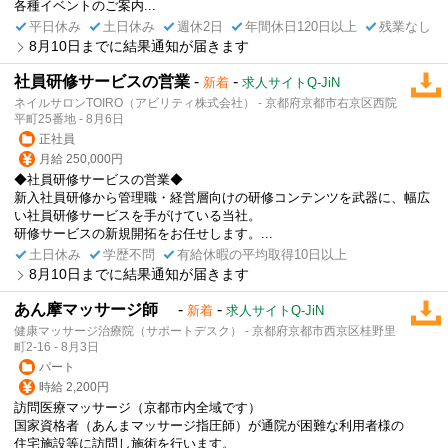
各種イベントのご案内...
平日休み
土日休み
週休2日
年間休日120日以上
残業なし
8月10日までに結果通知が届きます
社員研修サービスの営業
-
-
新着
求人サイトQ-JiN
ネイルサロンTOIRO（アビリティ株式会社） - 京都府京都市右京区西院
平町25番地 - 8月6日
正社員
月給 250,000円
◆社員研修サービスの営業◆
新入社員研修から管理職・経営層向けの研修コンテンツを武器に、幅広
い社員研修サービスを手がけている当社。
研修サービスの新規開拓をお任せします。...
土日休み
学歴不問
有給休暇の平均取得10日以上
8月10日までに結果通知が届きます
あん摩マッサージ師
-
-
新着
求人サイトQ-JiN
健康マッサージ治療院（サポートデスク） - 京都府京都市西京区桂野里
町2-16 - 8月3日
パート
時給 2,200円
訪問医療マッサージ（京都市内全域です）
国家資格者（あんまマッサージ指圧師）が通院が困難な利用者様の
住宅施設等に訪問し施術を行います。