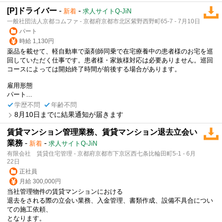
[P]ドライバー
-
-
新着
求人サイトQ-JiN
一般社団法人京都コムファ - 京都府京都市北区紫野西野町65-7 - 7月10日
パート
時給 1,130円
薬品を載せて、軽自動車で薬剤師同乗で在宅療養中の患者様のお宅を巡
回していただく仕事です。患者様・家族様対応は必要ありません。巡回
コースによっては開始終了時間が前後する場合があります。
雇用形態
パート...
学歴不問
年齢不問
8月10日までに結果通知が届きます
賃貸マンション管理業務、賃貸マンション退去立会い
業務
-
-
新着
求人サイトQ-JiN
有限会社 賃貸住宅管理 - 京都府京都市下京区西七条比輪田町5-1 - 6月
22日
正社員
月給 300,000円
当社管理物件の賃貸マンションにおける
退去をされる際の立会い業務、入金管理、書類作成、設備不具合につい
ての施工依頼、
となります。