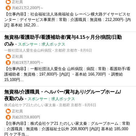
正社員
月給21万2,200円～
【仕事内容】: 社会福祉法人洛南福祉会 レーベン横大路デイサービスセ
ンター : デイサービス事業所 : 常勤 : 介護職員 : 無資格 : 212,200円- [内
訳] 基本給 162,20...
無資格/看護助手/看護補助者/賞与4.15ヶ月分/病院/日勤
のみ
-
スポンサー：求人ボックス
一般社団法人愛生会山科病院 - 京都府 京都市 - 8月6日
正社員
月給19万7,800円～
【仕事内容】: 一般社団法人愛生会 山科病院 : 病院 : 常勤 : 看護助手/看
護補助者 : 無資格 : 197,800円- [内訳] ・基本給 166,700円 ・調整給
15,100円...
無資格/介護職員・ヘルパー/賞与あり/グループホーム/
夜勤のみ
-
スポンサー：求人ボックス
株式会社ケア21たのしい家太秦 - 京都府 京都市 - 8月6日
正社員
月給20万8,800円
【仕事内容】: 株式会社ケア21 たのしい家太秦 : グループホーム : 常勤
: 介護職員 : 無資格 : 介護福祉士以外 208,800円 [内訳] 基本給 185,000
円 ケア手当...