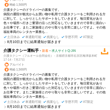
時給 1,500円
介護タクシーのドライバーの募集です。
病院の通院や観光からお買い物や私用で介護タクシーをご利用される方
に対して、しっかりとしたサポートをしていきます。毎日変化があり
色々や場所へ行きご要望の沿った対応をしていきますので非常に面白い
お仕事です。またご家族様とのやり取りも非常に楽しいですよ。その他
福祉車両のレンタカー業務も...
土日休み
車通勤可能
残業なし
学歴不問
AT限定
8月10日までに結果通知が届きます
介護タクシー運転手
-
-
新着
求人サイトQ-JiN
介護タクシー（フルオール合同会社） - 京都府京都市右京区梅津坂本町
17-14 - 7月27日
アルバイト
時給 1,500円
介護タクシーのドライバーの募集です。
病院の通院や観光からお買い物や私用で介護タクシーをご利用される方
に対して、しっかりとしたサポートをしていきます。毎日変化があり
色々や場所へ行きご要望の沿った対応をしていきますので非常に面白い
お仕事です。またご家族様とのやり取りも非常に楽しいですよ。その他
福祉車両のレンタカー業務も...
土日休み
車通勤可能
残業なし
学歴不問
AT限定
8月10日までに結果通知が届きます