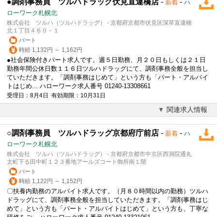
●調剤事務員 ツルハドラッグ伏見直違橋店
-
-
新着
ハ
ローワーク札幌北
株式会社 ツルハ（ツルハドラッグ） - 京都府京都市伏見区深草直違橋
北１丁目４６０－１
パート
時給 1,132円 ～ 1,162円
●社会保険付きパート求人です。週５日勤務、月２０日もしくは２１日
勤務年間公休日数１１６日ツルハドラッグにて、調剤事務全般を担当し
ていただきます。「調剤事務はじめて」という方も「パート・アルバイ
トはじめ... ハローワーク求人番号 01240-13308661
受理日：8月4日 有効期限：10月31日
関連求人情報
○調剤事務員 ツルハドラッグ京都府庁前店
-
-
新着
ハ
ローワーク札幌北
株式会社 ツルハ（ツルハドラッグ） - 京都府京都市中京区西洞院通丸
太町下る田中町１２３番地アールズコート御所南１階
パート
時給 1,122円 ～ 1,152円
〇扶養内勤務のアルバイト求人です。（月８０時間以内の勤務）ツルハ
ドラッグにて、調剤事務全般を担当していただきます。「調剤事務はじ
めて」という方も「パート・アルバイトはじめて」という方も、丁寧な