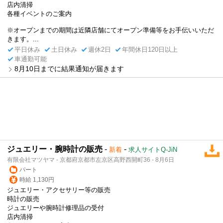
店内清掃
各種イベントのご案内
※オープンまでの期間は近隣店舗にてオープン準備等をお手伝いいただ
きます。...
平日休み
土日休み
週休2日
年間休日120日以上
車通勤可能
8月10日までに結果通知が届きます
ジュエリー・腕時計の販売
-
-
新着
求人サイトQ-JiN
有限会社マツヤマ - 京都府京都市左京区高野西開町36 - 8月6日
パート
時給 1,130円
ジュエリー・アクセサリー等の販売
時計の販売
ジュエリーや腕時計修理品の受付
店内清掃