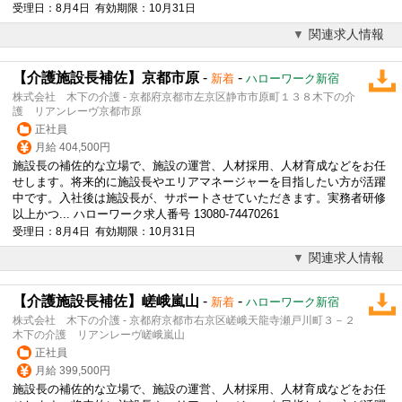
受理日：8月4日 有効期限：10月31日
関連求人情報
【介護施設長補佐】京都市原
-
-
新着
ハローワーク新宿
株式会社 木下の介護 - 京都府京都市左京区静市市原町１３８木下の介
護 リアンレーヴ京都市原
正社員
月給 404,500円
施設長の補佐的な立場で、施設の運営、人材採用、人材育成などをお任
せします。将来的に施設長やエリアマネージャーを目指したい方が活躍
中です。入社後は施設長が、サポートさせていただきます。実務者研修
以上かつ... ハローワーク求人番号 13080-74470261
受理日：8月4日 有効期限：10月31日
関連求人情報
【介護施設長補佐】嵯峨嵐山
-
-
新着
ハローワーク新宿
株式会社 木下の介護 - 京都府京都市右京区嵯峨天龍寺瀬戸川町３－２
木下の介護 リアンレーヴ嵯峨嵐山
正社員
月給 399,500円
施設長の補佐的な立場で、施設の運営、人材採用、人材育成などをお任