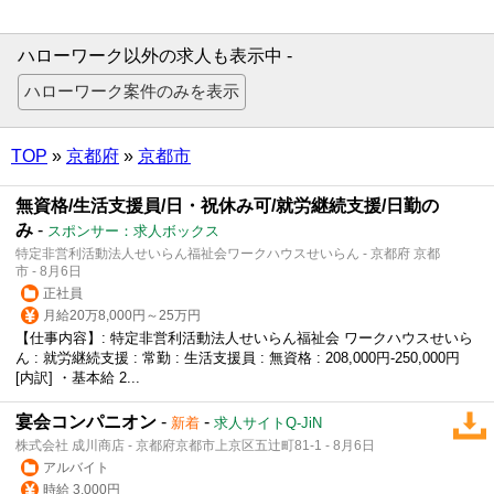
ハローワーク以外の求人も表示中 -
TOP
»
京都府
»
京都市
無資格/生活支援員/日・祝休み可/就労継続支援/日勤の
み
-
スポンサー：求人ボックス
特定非営利活動法人せいらん福祉会ワークハウスせいらん - 京都府 京都
市 - 8月6日
正社員
月給20万8,000円～25万円
【仕事内容】: 特定非営利活動法人せいらん福祉会 ワークハウスせいら
ん : 就労継続支援 : 常勤 : 生活支援員 : 無資格 : 208,000円-250,000円
[内訳] ・基本給 2...
宴会コンパニオン
-
-
新着
求人サイトQ-JiN
株式会社 成川商店 - 京都府京都市上京区五辻町81-1 - 8月6日
アルバイト
時給 3,000円