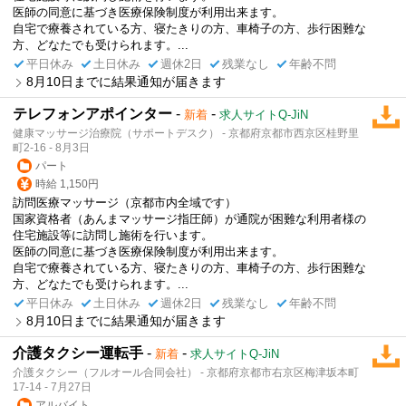
医師の同意に基づき医療保険制度が利用出来ます。
自宅で療養されている方、寝たきりの方、車椅子の方、歩行困難な
方、どなたでも受けられます。...
平日休み
土日休み
週休2日
残業なし
年齢不問
8月10日までに結果通知が届きます
テレフォンアポインター
-
-
新着
求人サイトQ-JiN
健康マッサージ治療院（サポートデスク） - 京都府京都市西京区桂野里
町2-16 - 8月3日
パート
時給 1,150円
訪問医療マッサージ（京都市内全域です）
国家資格者（あんまマッサージ指圧師）が通院が困難な利用者様の
住宅施設等に訪問し施術を行います。
医師の同意に基づき医療保険制度が利用出来ます。
自宅で療養されている方、寝たきりの方、車椅子の方、歩行困難な
方、どなたでも受けられます。...
平日休み
土日休み
週休2日
残業なし
年齢不問
8月10日までに結果通知が届きます
介護タクシー運転手
-
-
新着
求人サイトQ-JiN
介護タクシー（フルオール合同会社） - 京都府京都市右京区梅津坂本町
17-14 - 7月27日
アルバイト