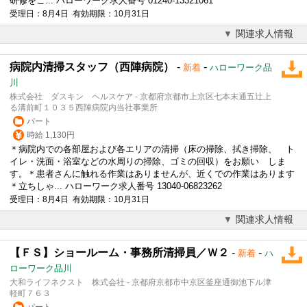
研修をご... ハローワーク求人番号 01240-13321061
受理日：8月4日 有効期限：10月31日
関連求人情報
病院内清掃スタッフ（西陣病院）
-
-
新着
ハローワーク品
川
株式会社 ダスキン ヘルスケア - 京都府京都市上京区七本末通五辻上
る溝前町１０３５西陣病院内当社事業所
パート
時給 1,130円
＊病院内での各部屋および各エリアの清掃（床の掃除、拭き掃除、 ト
イレ・洗面・浴室などの水周りの掃除、ゴミの回収）をお願い しま
す。＊患者さんに触れる作業はありませんが、近くでの作業はあります
＊立ちしゃ... ハローワーク求人番号 13040-06823262
受理日：8月4日 有効期限：10月31日
関連求人情報
【ＦＳ】ショールーム・事務所清掃員／Ｗ２
-
-
新着
ハ
ローワーク品川
大和ライフネクスト 株式会社 - 京都府京都市中京区釜座通御池下ル津
軽町７６３
パート