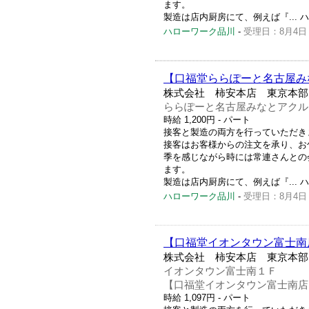
ます。
製造は店内厨房にて、例えば『... ハロー
ハローワーク品川
-
受理日：8月4日
【口福堂ららぽーと名古屋み
株式会社 柿安本店 東京本部
ららぽーと名古屋みなとアクル
時給 1,200円
- パート
接客と製造の両方を行っていただき
接客はお客様からの注文を承り、お
季を感じながら時には常連さんとの
ます。
製造は店内厨房にて、例えば『... ハロー
ハローワーク品川
-
受理日：8月4日
【口福堂イオンタウン富士南
株式会社 柿安本店 東京本部
イオンタウン富士南１Ｆ
【口福堂イオンタウン富士南店
時給 1,097円
- パート