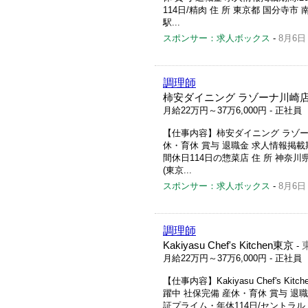
114日/精肉 住 所 東京都 国分寺市 
駅...
スポンサー：求人ボックス
-
8月6日
調理師
柿安ダイニング ラゾーナ川崎
月給22万円～37万6,000円
- 正社員
【仕事内容】柿安ダイニング ラゾーナ
休・育休 賞与 退職金 求人情報掲載期間:
間休日114日の惣菜店 住 所 神奈川県
(東京...
スポンサー：求人ボックス
-
8月6日
調理師
Kakiyasu Chef's Kitchen東京
-
月給22万円～37万6,000円
- 正社員
【仕事内容】Kakiyasu Chef's 
躍中 社保完備 産休・育休 賞与 退職金 
証プライム・年休114日/セントラル 住 