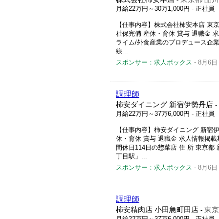
月給22万円～30万1,000円
- 正社員
【仕事内容】株式会社柿安本店 東京本
社保完備 産休・育休 賞与 退職金 求人情
ライム/外食産業のプロデュース企業 住 
線...
スポンサー：求人ボックス
-
8月6日
調理師
柿安ダイニング 新宿伊勢丹店
-
月給22万円～37万6,000円
- 正社員
【仕事内容】柿安ダイニング 新宿伊勢
休・育休 賞与 退職金 求人情報掲載期間:
間休日114日の惣菜店 住 所 東京都 
丁目駅」...
スポンサー：求人ボックス
-
8月6日
調理師
柿安精肉店 小田急町田店
東京
-
月給22万円～37万6,000円
- 正社員