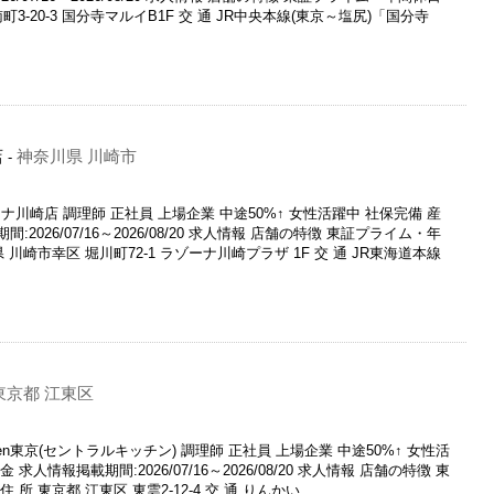
南町3-20-3 国分寺マルイB1F 交 通 JR中央本線(東京～塩尻)「国分寺
店
神奈川県 川崎市
-
川崎店 調理師 正社員 上場企業 中途50%↑ 女性活躍中 社保完備 産
2026/07/16～2026/08/20 求人情報 店舗の特徴 東証プライム・年
 川崎市幸区 堀川町72-1 ラゾーナ川崎プラザ 1F 交 通 JR東海道本線
東京都 江東区
Kitchen東京(セントラルキッチン) 調理師 正社員 上場企業 中途50%↑ 女性活
求人情報掲載期間:2026/07/16～2026/08/20 求人情報 店舗の特徴 東
所 東京都 江東区 東雲2-12-4 交 通 りんかい...