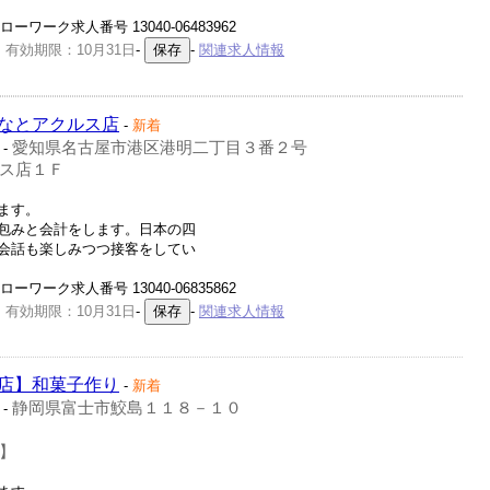
ワーク求人番号 13040-06483962
 有効期限：10月31日
-
-
関連求人情報
なとアクルス店
-
新着
愛知県名古屋市港区港明二丁目３番２号
-
ス店１Ｆ
ます。
包みと会計をします。日本の四
会話も楽しみつつ接客をしてい
ワーク求人番号 13040-06835862
 有効期限：10月31日
-
-
関連求人情報
店】和菓子作り
-
新着
静岡県富士市鮫島１１８－１０
-
】