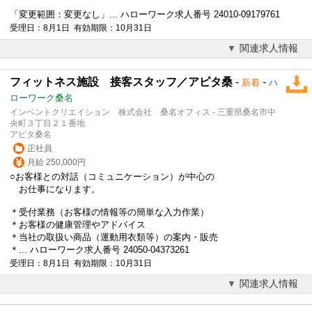
「変更範囲：変更なし」... ハローワーク求人番号 24010-09179761
受理日：8月1日 有効期限：10月31日
関連求人情報
フィットネス施設 接客スタッフ／アピタ桑
-
-
新着
ハ
ローワーク桑名
インベントクリエイション 株式会社 桑名オフィス - 三重県桑名市中
央町３丁目２１番地
アピタ桑名
正社員
月給 250,000円
○お客様との対話（コミュニケーション）が中心の
お仕事になります。
＊受付業務（お客様の情報等の簡単な入力作業）
＊お客様の健康管理やアドバイス
＊当社の取扱い商品（運動用衣類等）の案内・販売
＊... ハローワーク求人番号 24050-04373261
受理日：8月1日 有効期限：10月31日
関連求人情報