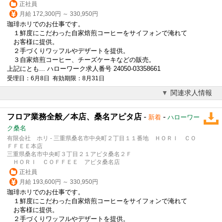
正社員
月給 172,300円 ～ 330,950円
珈琲ホリでのお仕事です。
１鮮度にこだわった自家焙煎コーヒーをサイフォンで淹れて
お客様に提供。
２手づくりワッフルやデザートを提供。
３自家焙煎コーヒー、チーズケーキなどの販売。
上記にとも... ハローワーク求人番号 24050-03358661
受理日：6月8日 有効期限：8月31日
関連求人情報
フロア業務全般／本店、桑名アピタ店
-
-
新着
ハローワー
ク桑名
有限会社 ホリ - 三重県桑名市中央町２丁目１１番地 ＨＯＲＩ ＣＯ
ＦＦＥＥ本店
三重県桑名市中央町３丁目２１アピタ桑名２Ｆ
ＨＯＲＩ ＣＯＦＦＥＥ アピタ桑名店
正社員
月給 193,600円 ～ 330,950円
珈琲ホリでのお仕事です。
１鮮度にこだわった自家焙煎コーヒーをサイフォンで淹れて
お客様に提供。
２手づくりワッフルやデザートを提供。