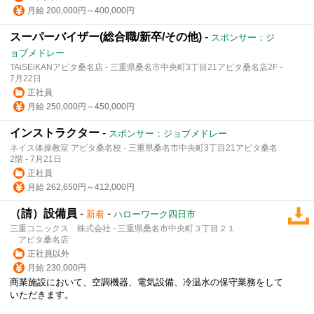
月給 200,000円～400,000円
スーパーバイザー(総合職/新卒/その他)
-
スポンサー：ジ
ョブメドレー
TAiSEiKANアピタ桑名店 - 三重県桑名市中央町3丁目21アピタ桑名店2F -
7月22日
正社員
月給 250,000円～450,000円
インストラクター
-
スポンサー：ジョブメドレー
ネイス体操教室 アピタ桑名校 - 三重県桑名市中央町3丁目21アピタ桑名
2階 - 7月21日
正社員
月給 262,650円～412,000円
（請）設備員
-
-
新着
ハローワーク四日市
三重コニックス 株式会社 - 三重県桑名市中央町３丁目２１
アピタ桑名店
正社員以外
月給 230,000円
商業施設において、空調機器、電気設備、冷温水の保守業務をして
いただきます。