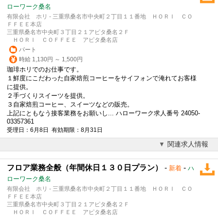
ローワーク桑名
有限会社 ホリ - 三重県桑名市中央町２丁目１１番地 ＨＯＲＩ ＣＯ
ＦＦＥＥ本店
三重県桑名市中央町３丁目２１アピタ桑名２Ｆ
ＨＯＲＩ ＣＯＦＦＥＥ アピタ桑名店
パート
時給 1,130円 ～ 1,500円
珈琲ホリでのお仕事です。
１鮮度にこだわった自家焙煎コーヒーをサイフォンで淹れてお客様
に提供。
２手づくりスイーツを提供。
３自家焙煎コーヒー、スイーツなどの販売。
上記にともなう接客業務をお願いし... ハローワーク求人番号 24050-
03357361
受理日：6月8日 有効期限：8月31日
関連求人情報
フロア業務全般（年間休日１３０日プラン）
-
-
新着
ハ
ローワーク桑名
有限会社 ホリ - 三重県桑名市中央町２丁目１１番地 ＨＯＲＩ ＣＯ
ＦＦＥＥ本店
三重県桑名市中央町３丁目２１アピタ桑名２Ｆ
ＨＯＲＩ ＣＯＦＦＥＥ アピタ桑名店