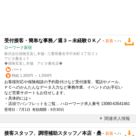
受付接客・簡単な事務／週３～未経験ＯＫ／
-
-
新着
ハ
ローワーク新宿
株式会社保険見直し本舗 - 三重県桑名市中央町３丁目２１
アピタ桑名１Ｆ
◆保険見直し本舗 アピタ桑名店◆
パート
時給 1,300円 ～ 1,500円
お客様対応や保険相談の予約取付けなど受付接客、電話やメール、
ＰＣへのかんたんなデータ入力など事務作業、イベントのお手伝い
など営業サポートもお任せします。
＜具体的には＞
・店頭でパンフレットをご覧... ハローワーク求人番号 13080-63541461
受理日：7月1日 有効期限：9月30日
関連求人情報
接客スタッフ、調理補助スタッフ／本店・桑
-
-
新着
ハ