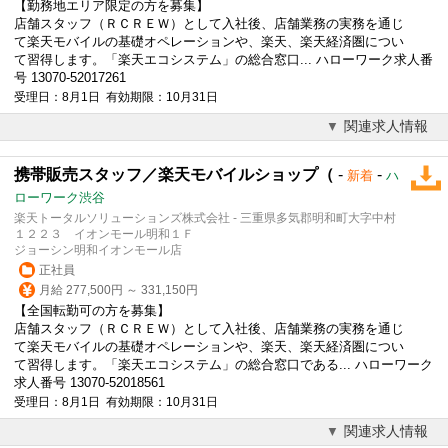
【勤務地エリア限定の方を募集】
店舗スタッフ（ＲＣＲＥＷ）として入社後、店舗業務の実務を通じ
て楽天モバイルの基礎オペレーションや、楽天、楽天経済圏につい
て習得します。「楽天エコシステム」の総合窓口... ハローワーク求人番
号 13070-52017261
受理日：8月1日 有効期限：10月31日
関連求人情報
携帯販売スタッフ／楽天モバイルショップ（
-
-
新着
ハ
ローワーク渋谷
楽天トータルソリューションズ株式会社 - 三重県多気郡明和町大字中村
１２２３ イオンモール明和１Ｆ
ジョーシン明和イオンモール店
正社員
月給 277,500円 ～ 331,150円
【全国転勤可の方を募集】
店舗スタッフ（ＲＣＲＥＷ）として入社後、店舗業務の実務を通じ
て楽天モバイルの基礎オペレーションや、楽天、楽天経済圏につい
て習得します。「楽天エコシステム」の総合窓口である... ハローワーク
求人番号 13070-52018561
受理日：8月1日 有効期限：10月31日
関連求人情報