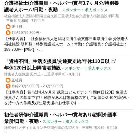
介護福祉士/介護職員・ヘルパー/賞与3.7ヶ月分/特別養
護老人ホーム/日勤・夜勤
-
スポンサー：求人ボックス
社会福祉法人恩賜財団済生会支部三重県済生会介護老人福祉施設 明和苑
- 三重県 明和町 - 7月11日
正社員
月給19万9,700円～
【仕事内容】 : 社会福祉法人恩賜財団済生会支部三重県済生会 介護老人
福祉施設 明和苑 : 特別養護老人ホーム : 常勤 : 介護職員 : 介護福祉士 :
199,700円- [内訳] ・...
「資格不問」生活支援員/交通費支給/年休110日以上/
年休120日以上/障害者施設
-
スポンサー：求人ボックス
障害者支援施設 風の丘 - 三重県 明和町 - 8月6日
正社員
月給20万5,000円～23万5,000円
【仕事内容】賞与計4.4か月分 残業ほとんどナシ 年間休日120日 生活支
援員さんの募集です! ! 経験があれば無資格の方もご応募OK! 知的障がい
を持つ方の作業及び生活支援のお仕事です ...
初任者研修/介護職員・ヘルパー/賞与あり/訪問介護事
業所/日勤・夜勤
-
スポンサー：求人ボックス
株式会社メディカルサンテ訪問介護の希望の丘 - 三重県 明和町 - 6月16
日