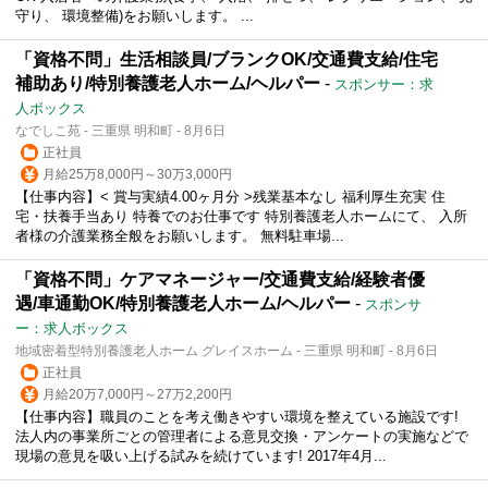
守り、 環境整備)をお願いします。 ...
「資格不問」生活相談員/ブランクOK/交通費支給/住宅
補助あり/特別養護老人ホーム/ヘルパー
-
スポンサー：求
人ボックス
なでしこ苑 - 三重県 明和町 - 8月6日
正社員
月給25万8,000円～30万3,000円
【仕事内容】< 賞与実績4.00ヶ月分 >残業基本なし 福利厚生充実 住
宅・扶養手当あり 特養でのお仕事です 特別養護老人ホームにて、 入所
者様の介護業務全般をお願いします。 無料駐車場...
「資格不問」ケアマネージャー/交通費支給/経験者優
遇/車通勤OK/特別養護老人ホーム/ヘルパー
-
スポンサ
ー：求人ボックス
地域密着型特別養護老人ホーム グレイスホーム - 三重県 明和町 - 8月6日
正社員
月給20万7,000円～27万2,200円
【仕事内容】職員のことを考え働きやすい環境を整えている施設です!
法人内の事業所ごとの管理者による意見交換・アンケートの実施などで
現場の意見を吸い上げる試みを続けています! 2017年4月...