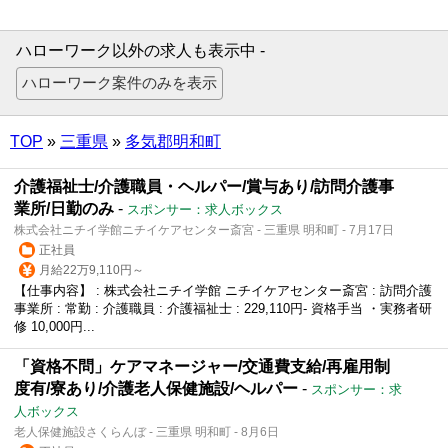
ハローワーク以外の求人も表示中 -
TOP
»
三重県
»
多気郡明和町
介護福祉士/介護職員・ヘルパー/賞与あり/訪問介護事
業所/日勤のみ
-
スポンサー：求人ボックス
株式会社ニチイ学館ニチイケアセンター斎宮 - 三重県 明和町 - 7月17日
正社員
月給22万9,110円～
【仕事内容】 : 株式会社ニチイ学館 ニチイケアセンター斎宮 : 訪問介護
事業所 : 常勤 : 介護職員 : 介護福祉士 : 229,110円- 資格手当 ・実務者研
修 10,000円...
「資格不問」ケアマネージャー/交通費支給/再雇用制
度有/寮あり/介護老人保健施設/ヘルパー
-
スポンサー：求
人ボックス
老人保健施設さくらんぼ - 三重県 明和町 - 8月6日