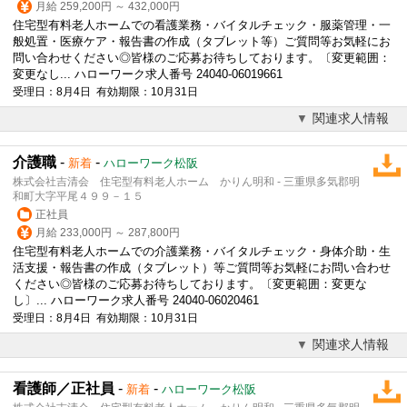
月給 259,200円 ～ 432,000円
住宅型有料老人ホームでの看護業務・バイタルチェック・服薬管理・一
般処置・医療ケア・報告書の作成（タブレット等）ご質問等お気軽にお
問い合わせください◎皆様のご応募お待ちしております。〔変更範囲：
変更なし... ハローワーク求人番号 24040-06019661
受理日：8月4日 有効期限：10月31日
関連求人情報
介護職
-
-
新着
ハローワーク松阪
株式会社吉清会 住宅型有料老人ホーム かりん明和 - 三重県多気郡明
和町大字平尾４９９－１５
正社員
月給 233,000円 ～ 287,800円
住宅型有料老人ホームでの介護業務・バイタルチェック・身体介助・生
活支援・報告書の作成（タブレット）等ご質問等お気軽にお問い合わせ
ください◎皆様のご応募お待ちしております。〔変更範囲：変更な
し〕... ハローワーク求人番号 24040-06020461
受理日：8月4日 有効期限：10月31日
関連求人情報
看護師／正社員
-
-
新着
ハローワーク松阪