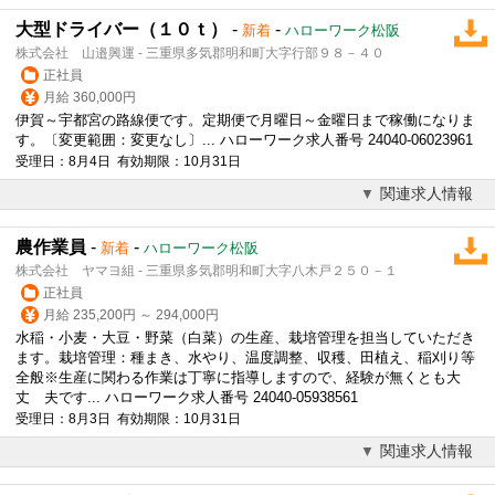
大型ドライバー（１０ｔ）
-
-
新着
ハローワーク松阪
株式会社 山邉興運 - 三重県多気郡明和町大字行部９８－４０
正社員
月給 360,000円
伊賀～宇都宮の路線便です。定期便で月曜日～金曜日まで稼働になりま
す。〔変更範囲：変更なし〕... ハローワーク求人番号 24040-06023961
受理日：8月4日 有効期限：10月31日
関連求人情報
農作業員
-
-
新着
ハローワーク松阪
株式会社 ヤマヨ組 - 三重県多気郡明和町大字八木戸２５０－１
正社員
月給 235,200円 ～ 294,000円
水稲・小麦・大豆・野菜（白菜）の生産、栽培管理を担当していただき
ます。栽培管理：種まき、水やり、温度調整、収穫、田植え、稲刈り等
全般※生産に関わる作業は丁寧に指導しますので、経験が無くとも大
丈 夫です... ハローワーク求人番号 24040-05938561
受理日：8月3日 有効期限：10月31日
関連求人情報