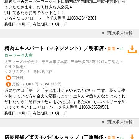
精肉店～★スーパーマーケット店舗内にて精肉加工補助作業を行っ
ていただきます。お肉好きな人必見★
慣れてきたらお肉のカットも！！
いろんな... ハローワーク求人番号 11030-25442361
受理日：8月1日 有効期限：10月31日
関連求人情報
精肉エキスパート（マネジメント）／明和店
-
-
新着
ハ
ローワーク大宮
大三フーズ株式会社 東日本事業本部 - 三重県多気郡明和町大字馬之上
９４２番地４
クスリのアオキ 明和店店内
正社員
月給 270,000円 ～ 350,000円
必要なのは「夢」と「それを叶えるやる気と想い」です。我々は夢
を持っている方を全力で応援します！生き方や働き方などは人それ
ぞれだからこそ自分の思いをかたちにするためにもエネルギーを注
いでください！... ハローワーク求人番号 11030-25559561
受理日：8月1日 有効期限：10月31日
関連求人情報
店長候補／楽天モバイルショップ（三重県多
-
-
新着
ハ