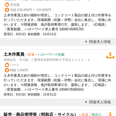
正社員
月給 238,400円 ～ 310,800円
土木作業員土砂の堀削や埋戻し、コンクリート製品の据え付け作業等を
行っていただきます。現場範囲（松阪～伊勢）会社に集合し、現場に向
かいます。※関連資格、免許取得希望の方、援助します。（応相談）
〔変更範囲... ハローワーク求人番号 24040-05955761
受理日：8月3日 有効期限：10月31日
関連求人情報
土木作業員
-
-
新着
ハローワーク松阪
有限会社 中川組 - 三重県多気郡明和町大字馬之上１２４－３
パート
時給 1,500円
土木作業員土砂の堀削や埋戻し、コンクリート製品の据え付け作業等を
行っていただきます。現場範囲（松阪～伊勢）会社に集合し、現場に向
かいます。※関連資格、免許取得希望の方、援助します。（応相談）
〔変更範囲... ハローワーク求人番号 24040-05958161
受理日：8月3日 有効期限：10月31日
関連求人情報
販売・商品管理等（明和店・サイクル）
-
-
新着
熊谷公