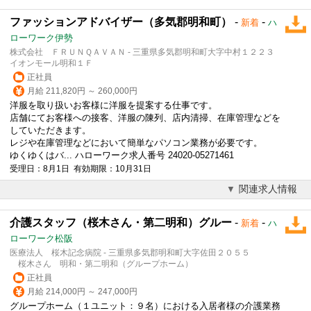
ファッションアドバイザー（多気郡明和町）
-
-
新着
ハ
ローワーク伊勢
株式会社 ＦＲＵＮＱＡＶＡＮ - 三重県多気郡明和町大字中村１２２３
イオンモール明和１Ｆ
正社員
月給 211,820円 ～ 260,000円
洋服を取り扱いお客様に洋服を提案する仕事です。
店舗にてお客様への接客、洋服の陳列、店内清掃、在庫管理などを
していただきます。
レジや在庫管理などにおいて簡単なパソコン業務が必要です。
ゆくゆくはバ... ハローワーク求人番号 24020-05271461
受理日：8月1日 有効期限：10月31日
関連求人情報
介護スタッフ（桜木さん・第二明和）グルー
-
-
新着
ハ
ローワーク松阪
医療法人 桜木記念病院 - 三重県多気郡明和町大字佐田２０５５
桜木さん 明和・第二明和（グループホーム）
正社員
月給 214,000円 ～ 247,000円
グループホーム（１ユニット：９名）における入居者様の介護業務