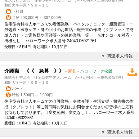
株式会社吉清会 住宅型有料老人ホーム かりん明和 - 三重県多気郡明
和町大字平尾４９９－１５
正社員
月給 293,000円 ～ 307,000円
住宅型有料老人ホームでの看護業務・バイタルチェック・服薬管理・一
般処置・医療ケア・身の回りのお世話・報告書の作成（タブレットで簡
単入力）・ご家族様や医師等への連絡業務 等 ※オンコール対応・
待機なし... ハローワーク求人番号 24040-06021761
受理日：8月4日 有効期限：10月31日
関連求人情報
介護職 《《 急募 》》
-
-
新着
ハローワーク松阪
株式会社吉清会 住宅型有料老人ホーム かりん明和 - 三重県多気郡明
和町大字平尾４９９－１５
パート
時給 1,500円 ～ 2,000円
住宅型有料老人ホームでの介護業務・身体介護・生活支援・報告書の作
成（タブレット）等ご質問等お気軽にお問合せください◎皆様のご応募
お待ちしております。〔変更範囲：変更なし〕... ハローワーク求人番号
24040-06022861
受理日：8月4日 有効期限：10月31日
関連求人情報