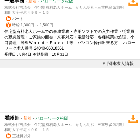
一般事務
-
-
新着
ハローワーク松阪
株式会社吉清会 住宅型有料老人ホーム かりん明和 - 三重県多気郡明
和町大字平尾４９９－１５
パート
時給 1,300円 ～ 1,500円
住宅型有料老人ホームでの事務業務・専用ソフトでの入力作業・従業員
の勤怠管理・ご家族の面会・来客対応・電話対応・各種帳票の処理、小
口管理 等※Ｗｏｒｄ・Ｅｘｃｅｌ等 パソコン操作出来る方... ハロー
ワーク求人番号 24040-06018361
受理日：8月4日 有効期限：10月31日
関連求人情報
看護師
-
-
新着
ハローワーク松阪
株式会社吉清会 住宅型有料老人ホーム かりん明和 - 三重県多気郡明
和町大字平尾４９９－１５
正社員以外