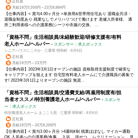
正社員
月給19万5,550円～23万8,884円
【仕事内容】< 賞与4.00ヶ月分 >単身用&世帯用住宅あり 退職金共済・
退職金制度あり 残業なしでメリハリつけて働けます 老健入所者様、 通
所ご利用者様への介護業務(シーツや衣服の交換、 ...
「資格不問」生活相談員/未経験歓迎/研修支援有/有料
老人ホーム/ヘルパー
-
スポンサー：求人ボックス
シニアハウスにこやか - 三重県 明和町 - 8月6日
正社員
月給19万円～23万円
【仕事内容】2023年3月1日オープンの施設 資格取得支援制度で確実な
キャリアアップを狙えます 住宅型有料老人ホームにて介護職員の募集で
す! 2023年3月1日よりオープンの施設 無資...
「資格不問」生活相談員/交通費支給/再雇用制度有/担
当者オススメ/特別養護老人ホーム/ヘルパー
-
スポンサ
ー：求人ボックス
特別養護老人ホーム まごころ苑 - 三重県 明和町 - 8月6日
正社員
月給19万円～20万8,200円
【仕事内容】< 賞与3.00ヶ月分 >4週8休制 残業ほぼなし マイカー通勤
OK 入居者への介護業務(食事、 入浴、 排せつ、 レクリエーション、 見