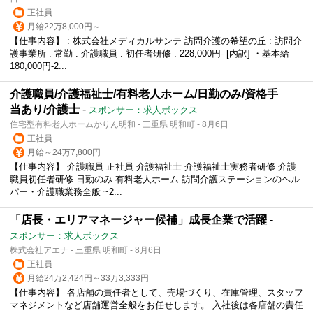
正社員
月給22万8,000円～
【仕事内容】 : 株式会社メディカルサンテ 訪問介護の希望の丘 : 訪問介
護事業所 : 常勤 : 介護職員 : 初任者研修 : 228,000円- [内訳] ・基本給
180,000円-2...
介護職員/介護福祉士/有料老人ホーム/日勤のみ/資格手
当あり/介護士
-
スポンサー：求人ボックス
住宅型有料老人ホームかりん明和 - 三重県 明和町 - 8月6日
正社員
月給～24万7,800円
【仕事内容】 介護職員 正社員 介護福祉士 介護福祉士実務者研修 介護
職員初任者研修 日勤のみ 有料老人ホーム 訪問介護ステーションのヘル
パー・介護職業務全般 ~2...
「店長・エリアマネージャー候補」成長企業で活躍
-
スポンサー：求人ボックス
株式会社アエナ - 三重県 明和町 - 8月6日
正社員
月給24万2,424円～33万3,333円
【仕事内容】 各店舗の責任者として、売場づくり、在庫管理、スタッフ
マネジメントなど店舗運営全般をお任せします。 入社後は各店舗の責任