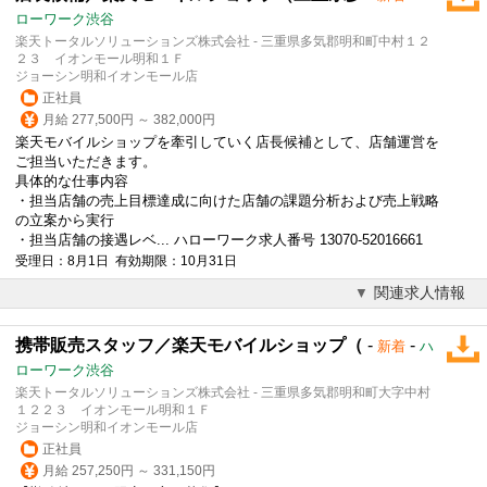
ローワーク渋谷
楽天トータルソリューションズ株式会社 - 三重県多気郡明和町中村１２
２３ イオンモール明和１Ｆ
ジョーシン明和イオンモール店
正社員
月給 277,500円 ～ 382,000円
楽天モバイルショップを牽引していく店長候補として、店舗運営を
ご担当いただきます。
具体的な仕事内容
・担当店舗の売上目標達成に向けた店舗の課題分析および売上戦略
の立案から実行
・担当店舗の接遇レベ... ハローワーク求人番号 13070-52016661
受理日：8月1日 有効期限：10月31日
関連求人情報
携帯販売スタッフ／楽天モバイルショップ（
-
-
新着
ハ
ローワーク渋谷
楽天トータルソリューションズ株式会社 - 三重県多気郡明和町大字中村
１２２３ イオンモール明和１Ｆ
ジョーシン明和イオンモール店
正社員
月給 257,250円 ～ 331,150円