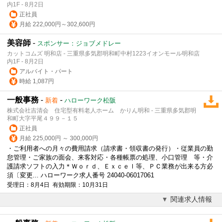
内1F - 8月2日
正社員
月給 222,000円～302,600円
美容師
-
スポンサー：ジョブメドレー
カットコムズ 明和店 - 三重県多気郡明和町中村1223イオンモール明和店
内1F - 8月2日
アルバイト・パート
時給 1,087円
一般事務
-
-
新着
ハローワーク松阪
株式会社吉清会 住宅型有料老人ホーム かりん明和 - 三重県多気郡明
和町大字平尾４９９－１５
正社員
月給 225,000円 ～ 300,000円
・ご利用者への月々の費用請求（請求書・領収書の発行）・従業員の勤
怠管理・ご家族の面会、来客対応・各種帳票の処理、小口管理 等・介
護請求ソフトの入力＊Ｗｏｒｄ、Ｅｘｃｅｌ等、ＰＣ業務が出来る方必
須〔変更... ハローワーク求人番号 24040-06017061
受理日：8月4日 有効期限：10月31日
関連求人情報