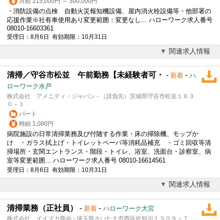
月給 215,000円 ～ 300,000円
・消防設備の点検 自動火災報知機設備、屋内消火栓設備等・他部署の
応援作業※社有車使用あり変更範囲：変更なし... ハローワーク求人番号
08010-16603361
受理日：8月6日 有効期限：10月31日
関連求人情報
清掃／守谷市松並 午前勤務【未経験者可・
-
-
新着
ハ
ローワーク水戸
株式会社 アメニティ・ジャパン - （請負先）茨城県守谷市松並１６３
０－１
パート
時給 1,080円
病院施設の日常清掃業務及び付随する作業・床の掃除機、モップか
け ・ガラス拭上げ・トイレットペーパ等消耗品補充 ・ゴミ回収等清
掃場所・玄関エントランス・階段・トイレ、浴室、洗面台・診察室、病
室等変更範囲... ハローワーク求人番号 08010-16614561
受理日：8月6日 有効期限：10月31日
関連求人情報
清掃業務（正社員）
-
-
新着
ハローワーク大宮
株式会社 イイズカ商会 - 埼玉県さいたま市西区佐知川１３０９－７