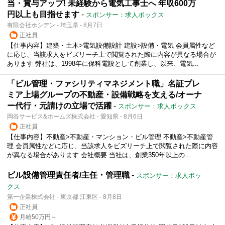
当・賞与アップ! 未経験から電気工事士へ 年収600万
円以上も目指せます
-
スポンサー：求人ボックス
有限会社ホシデン - 埼玉県 - 8月7日
正社員
【仕事内容】建築・土木>電気設備設計 建設>設備・電気 会員属性など
に応じ、当該求人をビズリーチ上で閲覧された際に内容が異なる場合が
あります 弊社は、1998年に保科電設として創業し、以来、電気...
「ビル管理・ファシリティマネジメント職」名証プレ
ミア上場グループの不動産・設備戦略を支える/オーナ
ー代行・元請けの立場で活躍
-
スポンサー：求人ボックス
岡谷サービス&ホームズ株式会社 - 愛知県 - 8月6日
正社員
【仕事内容】不動産>不動産・マンション・ビル管理 不動産>不動産管
理 会員属性などに応じ、当該求人をビズリーチ上で閲覧された際に内容
が異なる場合があります 会社概要 当社は、創業350年以上の...
ビル設備管理責任者/主任・管理職
-
スポンサー：求人ボッ
クス
第一企業株式会社 - 東京都 江東区 - 8月8日
正社員
月給50万円～