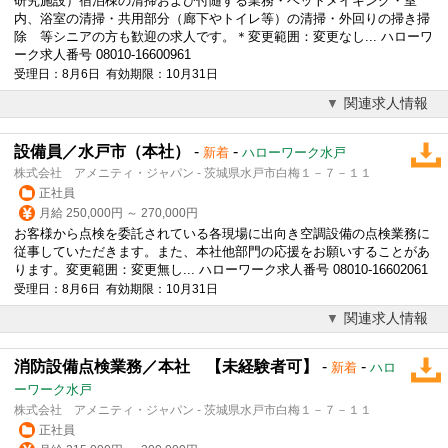
研究施設）宿泊棟の清掃および付随する業務・ベットメイキング・室
内、浴室の清掃・共用部分（廊下やトイレ等）の清掃・外回りの掃き掃
除 等シニアの方も歓迎の求人です。＊変更範囲：変更なし... ハローワ
ーク求人番号 08010-16600961
受理日：8月6日 有効期限：10月31日
関連求人情報
設備員／水戸市（本社）
-
-
新着
ハローワーク水戸
株式会社 アメニティ・ジャパン - 茨城県水戸市白梅１－７－１１
正社員
月給 250,000円 ～ 270,000円
お客様から点検を委託されている各現場に出向き空調設備の点検業務に
従事していただきます。また、本社他部門の応援をお願いすることがあ
ります。変更範囲：変更無し... ハローワーク求人番号 08010-16602061
受理日：8月6日 有効期限：10月31日
関連求人情報
消防設備点検業務／本社 【未経験者可】
-
-
新着
ハロ
ーワーク水戸
株式会社 アメニティ・ジャパン - 茨城県水戸市白梅１－７－１１
正社員