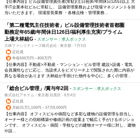
【仕事内容】ビル設備管理責任者(常駐)/土日祝休/年間休日120日以上 大
手IT企業本社ビルに常駐し、 設備管理業務および現場マネジメントを担
当いただきます。 現場室長業務 ・各種点検・管理業務...
「第二種電気主任技術者」ビル設備管理技術者首都圏
勤務定年65歳/年間休日126日/福利厚生充実/プライム
上場大林組G
-
スポンサー：求人ボックス
大林ファシリティーズ株式会社 - 東京都 - 7月3日
正社員
年収600万円～800万円
【仕事内容】不動産>不動産・マンション・ビル管理 建設>設備・電気
会員属性などに応じ、当該求人をビズリーチ上で閲覧された際に内容が
異なる場合があります 大林組が手掛けた物件を中心に、多くの管理...
「総合ビル管理」/賞与年2回
-
スポンサー：求人ボックス
株式会社アキテム - 東京都 目黒区 - 8月4日
正社員
月給31万1,100円～37万6,000円
【仕事内容】 オフィスビルや病院など多彩な建物の設備管理を担当し、
オーナー様との信頼構築や修繕計画の提案まで幅広く手がけるポジショ
ンです。 オフィスビル・病院・学校などの建物オーナー様に対し、建物
や設...