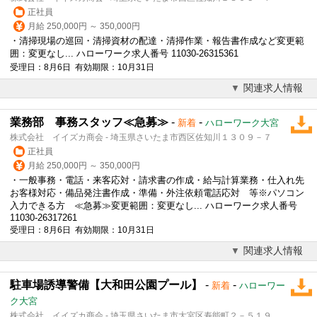
正社員
月給 250,000円 ～ 350,000円
・清掃現場の巡回・清掃資材の配達・清掃作業・報告書作成など変更範
囲：変更なし... ハローワーク求人番号 11030-26315361
受理日：8月6日 有効期限：10月31日
関連求人情報
業務部 事務スタッフ≪急募≫
-
-
新着
ハローワーク大宮
株式会社 イイズカ商会 - 埼玉県さいたま市西区佐知川１３０９－７
正社員
月給 250,000円 ～ 350,000円
・一般事務・電話・来客応対・請求書の作成・給与計算業務・仕入れ先
お客様対応・備品発注書作成・準備・外注依頼電話応対 等※パソコン
入力できる方 ≪急募≫変更範囲：変更なし... ハローワーク求人番号
11030-26317261
受理日：8月6日 有効期限：10月31日
関連求人情報
駐車場誘導警備【大和田公園プール】
-
-
新着
ハローワー
ク大宮
株式会社 イイズカ商会 - 埼玉県さいたま市大宮区寿能町２－５１９