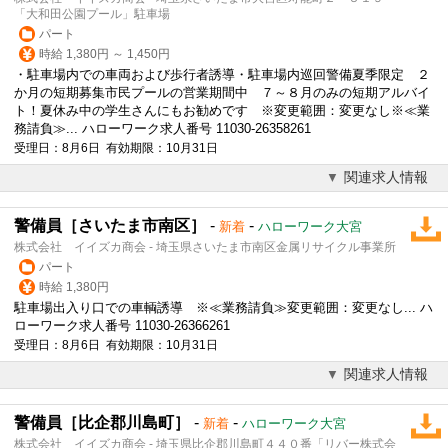
「大和田公園プール」駐車場
パート
時給 1,380円 ～ 1,450円
・駐車場内での車両および歩行者誘導・駐車場内巡回警備夏季限定 ２
か月の短期募集市民プールの営業期間中 ７～８月のみの短期アルバイ
ト！夏休み中の学生さんにもお勧めです ※変更範囲：変更なし※≪業
務請負≫... ハローワーク求人番号 11030-26358261
受理日：8月6日 有効期限：10月31日
関連求人情報
警備員［さいたま市南区］
-
-
新着
ハローワーク大宮
株式会社 イイズカ商会 - 埼玉県さいたま市南区金属リサイクル事業所
パート
時給 1,380円
駐車場出入り口での車輌誘導 ※≪業務請負≫変更範囲：変更なし... ハ
ローワーク求人番号 11030-26366261
受理日：8月6日 有効期限：10月31日
関連求人情報
警備員［比企郡川島町］
-
-
新着
ハローワーク大宮
株式会社 イイズカ商会 - 埼玉県比企郡川島町４４０番「リバー株式会