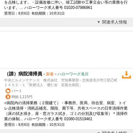
を点検します。・設備改修に伴い、竣工試験や工事立会い等の業務を行
います。... ハローワーク求人番号 01020-07986961
受理日：8月6日 有効期限：10月31日
関連求人情報
（請）病院清掃員
-
-
新着
ハローワーク滝川
中央ビルメンテナンス 株式会社 空知事業部 - 北海道滝川市江部乙町
１４５２－１「医療法人 優仁会 若葉台病院」
パート
時給 1,115円
○病院内の清掃業務（２階建て）・事務所、医局、待合室、病室、トイ
レ点検清掃・消耗品補充、階段、廊下等、共有スペースの日常清掃作業
（床の拭き掃き、扉・窓ガラス拭き、ゴミの分別及び収集等）＊清掃作
業の体制... ハローワーク求人番号 01080-01519461
受理日：8月6日 有効期限：10月31日