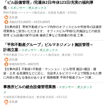
「ビル設備管理」/完週休2日/年休123日/充実の福利厚
生
-
スポンサー：求人ボックス
野村不動産パートナーズ株式会社 - 北海道 札幌市 - 8月8日
正社員
月給22万3,000円～33万5,000円
【仕事内容】 野村不動産グループ内外のオフィスビルや学校等の設備管
理業務をご担当いただきます。 オフィスビル/学校/公共施設などの総合
管理 ビル設備の保守/点検 修繕工事など見積書の作成 工事...
「平和不動産グループ」ビルマネジメント施設管理～
計画立案
-
スポンサー：求人ボックス
平和不動産プロパティマネジメント株式会社 - 東京都 - 7月10日
正社員
年収500万円～800万円
【仕事内容】不動産>不動産・マンション・ビル管理 建設>建設・建
築・土木 会員属性などに応じ、当該求人をビズリーチ上で閲覧された際
に内容が異なる場合があります 職務概要 平和不動産グループ(東...
事務所ビルの総合設備管理業務
-
スポンサー：求人ボック
ス
大成有楽不動産株式会社 - 東京都 渋谷区 - 4月11日
正社員