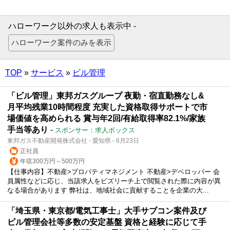
ハローワーク以外の求人も表示中 -
TOP
»
サービス
»
ビル管理
「ビル管理」東邦ガスグループ 夜勤・宿直勤務なし&
月平均残業10時間程度 充実した資格取得サポートで市
場価値を高められる 賞与年2回/有給取得率82.1%/家族
手当等あり
-
スポンサー：求人ボックス
東邦ガス不動産開発株式会社 - 愛知県 - 6月23日
正社員
年収300万円～500万円
【仕事内容】不動産>プロパティマネジメント 不動産>デベロッパー 会
員属性などに応じ、当該求人をビズリーチ上で閲覧された際に内容が異
なる場合があります 弊社は、地域社会に貢献することを企業の大...
「埼玉県・東京都/電気工事士」大手サブコン案件及び
ビル管理会社等多数の安定基盤 資格と経験に応じて手