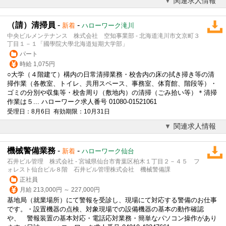
関連求人情報
（請）清掃員
-
-
新着
ハローワーク滝川
中央ビルメンテナンス 株式会社 空知事業部 - 北海道滝川市文京町３
丁目１－１「國學院大學北海道短期大学部」
パート
時給 1,075円
○大学（４階建て）構内の日常清掃業務・校舎内の床の拭き掃き等の清
掃作業（各教室、トイレ、共用スペース、事務室、体育館、階段等）・
ゴミの分別や収集等・校舎周り（敷地内）の清掃（ごみ拾い等）＊清掃
作業は５... ハローワーク求人番号 01080-01521061
受理日：8月6日 有効期限：10月31日
関連求人情報
機械警備業務
-
-
新着
ハローワーク仙台
石井ビル管理 株式会社 - 宮城県仙台市青葉区柏木１丁目２－４５ フ
ォレスト仙台ビル８階 石井ビル管理株式会社 機械警備課
正社員
月給 213,000円 ～ 227,000円
基地局（就業場所）にて警報を受診し、現場にて対応する警備のお仕事
です。・設置機器の点検、対象現場での設備機器の基本の動作確認
や、 警報装置の基本対応・電話応対業務・簡単なパソコン操作があり