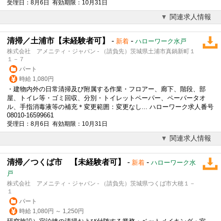
受理日：8月6日 有効期限：10月31日
関連求人情報
清掃／土浦市【未経験者可】
-
-
新着
ハローワーク水戸
株式会社 アメニティ・ジャパン - （請負先）茨城県土浦市真鍋新町１
１－７
パート
時給 1,080円
・建物内外の日常清掃及び附属する作業・フロアー、廊下、階段、部
屋、トイレ等・ゴミ回収、分別・トイレットペーパー、ペーパータオ
ル、手指消毒液等の補充＊変更範囲：変更なし... ハローワーク求人番号
08010-16599661
受理日：8月6日 有効期限：10月31日
関連求人情報
清掃／つくば市 【未経験者可】
-
-
新着
ハローワーク水
戸
株式会社 アメニティ・ジャパン - （請負先）茨城県つくば市大穂１－
１
パート
時給 1,080円 ～ 1,250円