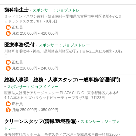
歯科衛生士
-
スポンサー：ジョブメドレー
ミッドランドスワン歯科・矯正歯科 - 愛知県名古屋市中村区名駅4-7-1ミ
ッドランドスクエア8Ｆ - 8月6日
正社員
月給 250,000円～420,000円
医療事務/受付
-
スポンサー：ジョブメドレー
川崎耳鼻咽喉科 - 神奈川県川崎市川崎区砂子2丁目6-2三恵ビル8階 - 8月2
日
正社員
月給 220,000円～240,000円
総務人事課 総務・人事スタッフ(一般事務/管理部門)
-
スポンサー：ジョブメドレー
医療法人社団ケアリージェンシー PLAZA CLINIC - 東京都港区六本木6-
4-1六本木ヒルズハリウッドビューティープラザ3階 - 7月23日
正社員
月給 250,000円～350,000円
クリーンスタッフ(清掃/環境整備)
-
スポンサー：ジョブメ
ドレー
介護付有料老人ホーム モデスティア水戸 - 茨城県水戸市平須町2205 -