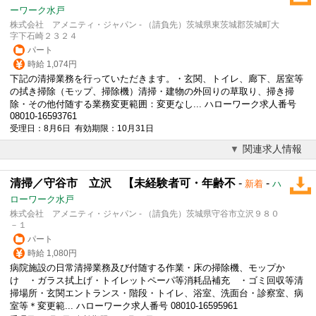
ーワーク水戸
株式会社 アメニティ・ジャパン - （請負先）茨城県東茨城郡茨城町大
字下石崎２３２４
パート
時給 1,074円
下記の清掃業務を行っていただきます。・玄関、トイレ、廊下、居室等
の拭き掃除（モップ、掃除機）清掃・建物の外回りの草取り、掃き掃
除・その他付随する業務変更範囲：変更なし... ハローワーク求人番号
08010-16593761
受理日：8月6日 有効期限：10月31日
関連求人情報
清掃／守谷市 立沢 【未経験者可・年齢不
-
-
新着
ハ
ローワーク水戸
株式会社 アメニティ・ジャパン - （請負先）茨城県守谷市立沢９８０
－１
パート
時給 1,080円
病院施設の日常清掃業務及び付随する作業・床の掃除機、モップか
け ・ガラス拭上げ・トイレットペーパ等消耗品補充 ・ゴミ回収等清
掃場所・玄関エントランス・階段・トイレ、浴室、洗面台・診察室、病
室等＊変更範... ハローワーク求人番号 08010-16595961