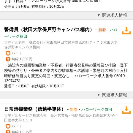
ます（日誌・... ハローワーク求人番号 04010-43247661
受理日：8月6日 有効期限：10月31日
関連求人情報
警備員（秋田大学保戸野キャンパス構内）
-
-
新着
ハロ
ーワーク秋田
大洋ビル管理 株式会社 - 秋田県秋田市保戸野原の町７－７５秋田大学
保戸野キャンパス構内
パート
時給 1,031円
・施設内の巡回警備業務・不審者、徘徊者発見時の通報及び排除・登下
校等の見守り・外来者の案内及び駐車場への誘導・緊急時の対応※入社
時研修制度あり変更の範囲：変更なし... ハローワーク求人番号 05010-
13974761
受理日：8月6日 有効期限：10月31日
関連求人情報
日常清掃業務（信越半導体）
-
-
新着
ハローワーク白河
太平ビルサービス株式会社 白河営業所 - 福島県西白河郡西郷村大字小
田倉字大平１５０
パート
時給 1,035円