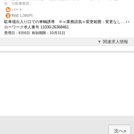
社 川島事業所」
パート
時給 1,380円
駐車場出入り口での車輌誘導 ※≪業務請負≫変更範囲：変更なし... ハ
ローワーク求人番号 11030-26368461
受理日：8月6日 有効期限：10月31日
関連求人情報
次へ»