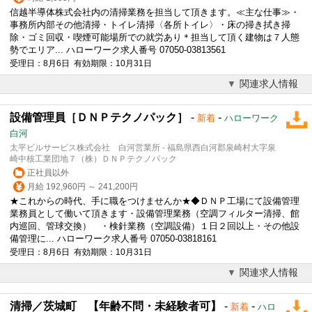
信越半導体株式会社内の清掃業務を担当して頂きます。≪主な仕事≫・
事務所内部その他清掃・トイレ清掃〈各所トイレ〉・床の掃き拭き掃
除・ゴミ回収・喫煙可能場所での就労あり＊担当して頂く建物は７人態
勢でエリア... ハローワーク求人番号 07050-03813561
受理日：8月6日 有効期限：10月31日
関連求人情報
設備管理員［ＤＮＰテクノパック］
-
-
新着
ハローワーク
白河
太平ビルサービス株式会社 白河営業所 - 福島県西白河郡泉崎村大字泉
崎中核工業団地７（株）ＤＮＰテクノパック
正社員以外
月給 192,960円 ～ 241,200円
★これからの時代、手に職をつけませんか★◆ＤＮＰ工場にて設備管理
業務員として働いて頂きます・設備管理業務（空調フィルター清掃、館
内巡回、管球交換） ・検針業務（空調設備）１日２回以上・その他設
備管理に... ハローワーク求人番号 07050-03818161
受理日：8月6日 有効期限：10月31日
関連求人情報
清掃／茨城町 【年齢不問・未経験者可】
-
-
新着
ハロ