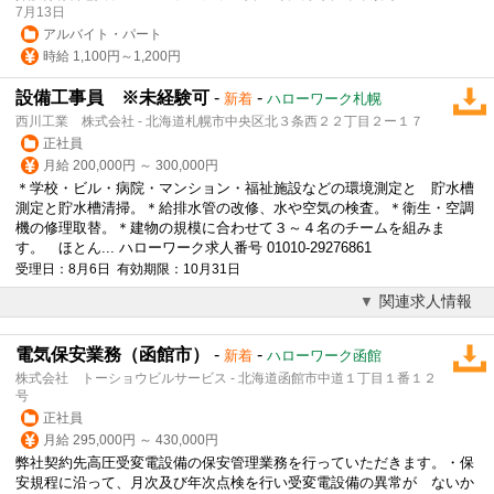
7月13日
アルバイト・パート
時給 1,100円～1,200円
設備工事員 ※未経験可
-
-
新着
ハローワーク札幌
西川工業 株式会社 - 北海道札幌市中央区北３条西２２丁目２ー１７
正社員
月給 200,000円 ～ 300,000円
＊学校・ビル・病院・マンション・福祉施設などの環境測定と 貯水槽
測定と貯水槽清掃。＊給排水管の改修、水や空気の検査。＊衛生・空調
機の修理取替。＊建物の規模に合わせて３～４名のチームを組みま
す。 ほとん... ハローワーク求人番号 01010-29276861
受理日：8月6日 有効期限：10月31日
関連求人情報
電気保安業務（函館市）
-
-
新着
ハローワーク函館
株式会社 トーショウビルサービス - 北海道函館市中道１丁目１番１２
号
正社員
月給 295,000円 ～ 430,000円
弊社契約先高圧受変電設備の保安管理業務を行っていただきます。・保
安規程に沿って、月次及び年次点検を行い受変電設備の異常が ないか