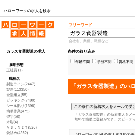
ハローワークの求人を検索
ハローワークの求人を検索
フリーワード
会社名、業種、職種など
ガラス食器製造の求人
条件の絞り込み
年齢不問
学歴不問
資格不問
雇用形態
正社員
(1)
職種名
製造ライン(2447)
「ガラス食器製造」のハ
製造(113350)
金型組立(55)
ピッキング(7480)
シール貼り(1398)
簡単作業(475)
「ガラス食器製造」の新着求人をメ
習字(58)
無料で簡単に登録ができ、スピーデ
木彫(4)
ＶＢ．ＮＥＴ(526)
袋詰め(4362)