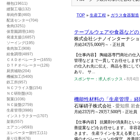
梱包(19611)
縫製工場(132)
単純作業(460)
TOP
»
生産工程
»
ガラス食器製造
配送センター(704)
食肉(3251)
保育園調理(180)
テーブルウェアや食器などの
発達支援(16857)
株式会社シナノインターナショ
ソーイング(195)
月給24万5,000円～
- 正社員
食肉加工(908)
給食調理(4897)
【仕事内容】 陶磁器専門商社の仕
ＣＡＤオペレーター(1655)
管理などまで一貫してお任せします
ＤＴＰオペレーター(126)
の仕入れ先に伝え、商品を形にして
厨房補助(204)
あり。 サ...
機械加工(5400)
スポンサー：求人ボックス
-
8月4日
鉄工所(957)
ＮＣフライス盤(154)
ＮＣ研削盤(43)
機能性材料の「生産管理」経
製菓(1036)
ＮＣ旋盤(2759)
石塚硝子株式会社
愛知県 岩
-
生産管理(3986)
月給23万円～29万7,500円
- 正社員
インストラクター(1707)
架装(557)
【仕事内容】 抗菌剤や消臭剤とい
エアコン(4593)
善提案など)をお任せします。 非
エレベーター据付工(11)
きます。 生産ラインを支える要と
座り仕事(476)
備のオペレーションや保守、改善提案