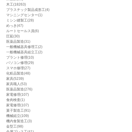
木工(18263)
プラスチック製品成形工(4)
マシニングセンター(1)
ミシン縫製工(28)
めっき(47)
ルートセールス員(6)
圧延(30)
医薬品製造(31)
一般機械器具修理工(2)
一般機械器具組立工(2)
プラント修理(10)
パソコン修理(29)
スマホ修理(27)
化粧品製造(48)
家具(5239)
家具職人(53)
医薬品製造(276)
家電修理(107)
食肉検査(1)
家電修理(107)
菓子製造工(91)
機械組立(109)
機内食製造工(3)
金型工(98)
金属プレス工(41)