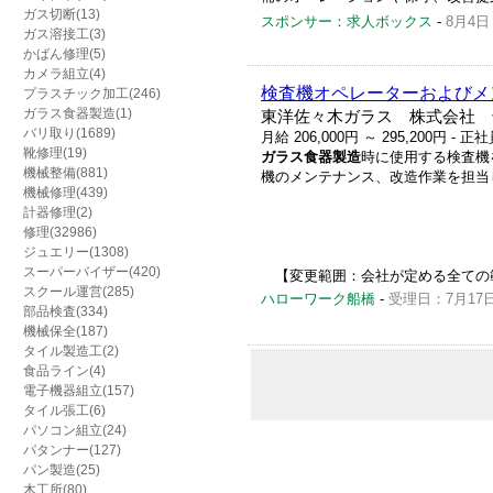
ガス切断(13)
スポンサー：求人ボックス
-
8月4日
ガス溶接工(3)
かばん修理(5)
カメラ組立(4)
検査機オペレーターおよびメ
プラスチック加工(246)
ガラス食器製造(1)
東洋佐々木ガラス 株式会社 
バリ取り(1689)
月給 206,000円 ～ 295,200円
- 正社
靴修理(19)
ガラス食器製造
時に使用する検査機
機械整備(881)
機のメンテナンス、改造作業を担当
機械修理(439)
計器修理(2)
修理(32986)
ジュエリー(1308)
スーパーバイザー(420)
【変更範囲：会社が定める全ての範囲】..
スクール運営(285)
ハローワーク船橋
-
受理日：7月17
部品検査(334)
機械保全(187)
タイル製造工(2)
食品ライン(4)
電子機器組立(157)
タイル張工(6)
パソコン組立(24)
パタンナー(127)
パン製造(25)
木工所(80)