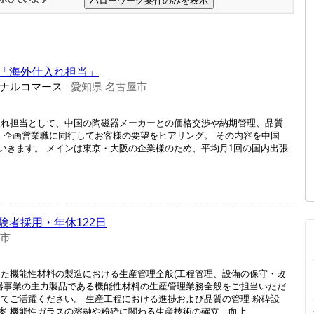
「海外仕入れ担当」
ナルコマース
愛知県 名古屋市
-
入れ担当として、中国の陶磁器メーカーとの価格交渉や納期管理、品質
! 企画営業職に同行してお客様の要望をヒアリング。 その内容を中国
いきます。 メインは東京・大阪の企業様のため、平均月1回の国内出張
験者採用・年休122日
倉市
った機能性材料の製造における生産管理全般(工程管理、設備の保守・改
容器事業の主力製品である機能性材料の生産管理業務全般をご担当いただ
してご活躍ください。 生産工程における進捗および品質の管理 粉砕設
 機能性ガラスの溶融や粉砕に関わる生産技術の確立、向上 ...