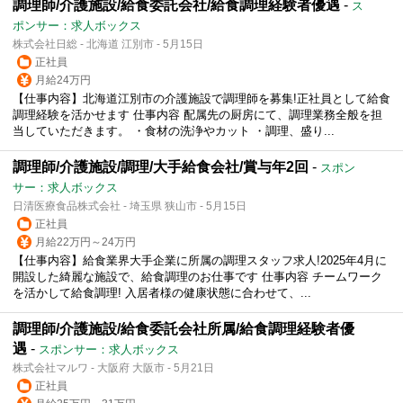
調理師/介護施設/給食委託会社/給食調理経験者優遇
-
ス
ポンサー：求人ボックス
株式会社日総 - 北海道 江別市 - 5月15日
正社員
月給24万円
【仕事内容】北海道江別市の介護施設で調理師を募集!正社員として給食
調理経験を活かせます 仕事内容 配属先の厨房にて、調理業務全般を担
当していただきます。 ・食材の洗浄やカット ・調理、盛り...
調理師/介護施設/調理/大手給食会社/賞与年2回
-
スポン
サー：求人ボックス
日清医療食品株式会社 - 埼玉県 狭山市 - 5月15日
正社員
月給22万円～24万円
【仕事内容】給食業界大手企業に所属の調理スタッフ求人!2025年4月に
開設した綺麗な施設で、給食調理のお仕事です 仕事内容 チームワーク
を活かして給食調理! 入居者様の健康状態に合わせて、...
調理師/介護施設/給食委託会社所属/給食調理経験者優
遇
-
スポンサー：求人ボックス
株式会社マルワ - 大阪府 大阪市 - 5月21日
正社員