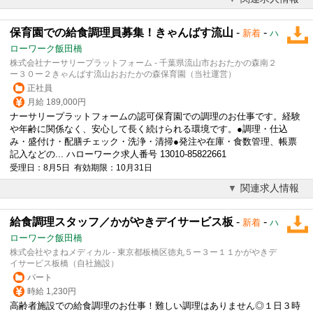
保育園での給食調理員募集！きゃんばす流山
-
-
新着
ハ
ローワーク飯田橋
株式会社ナーサリープラットフォーム - 千葉県流山市おおたかの森南２
ー３０ー２きゃんばす流山おおたかの森保育園（当社運営）
正社員
月給 189,000円
ナーサリープラットフォームの認可保育園での調理のお仕事です。経験
や年齢に関係なく、安心して長く続けられる環境です。●調理・仕込
み・盛付け・配膳チェック・洗浄・清掃●発注や在庫・食数管理、帳票
記入などの... ハローワーク求人番号 13010-85822661
受理日：8月5日 有効期限：10月31日
関連求人情報
給食調理スタッフ／かがやきデイサービス板
-
-
新着
ハ
ローワーク飯田橋
株式会社やまねメディカル - 東京都板橋区徳丸５ー３ー１１かがやきデ
イサービス板橋（自社施設）
パート
時給 1,230円
高齢者施設での
給食調理
のお仕事！難しい調理はありません◎１日３時