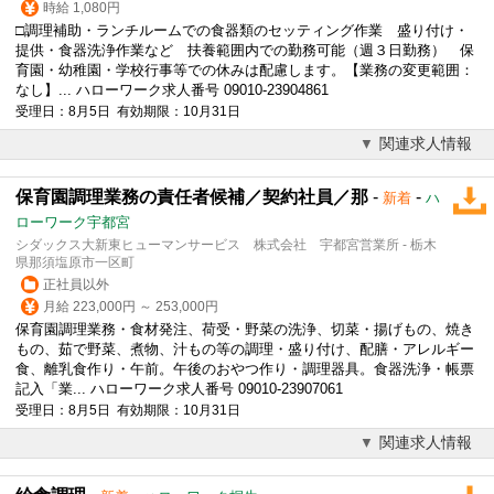
時給 1,080円
□調理補助・ランチルームでの食器類のセッティング作業 盛り付け・
提供・食器洗浄作業など 扶養範囲内での勤務可能（週３日勤務） 保
育園・幼稚園・学校行事等での休みは配慮します。【業務の変更範囲：
なし】... ハローワーク求人番号 09010-23904861
受理日：8月5日 有効期限：10月31日
関連求人情報
保育園調理業務の責任者候補／契約社員／那
-
-
新着
ハ
ローワーク宇都宮
シダックス大新東ヒューマンサービス 株式会社 宇都宮営業所 - 栃木
県那須塩原市一区町
正社員以外
月給 223,000円 ～ 253,000円
保育園調理業務・食材発注、荷受・野菜の洗浄、切菜・揚げもの、焼き
もの、茹で野菜、煮物、汁もの等の調理・盛り付け、配膳・アレルギー
食、離乳食作り・午前。午後のおやつ作り・調理器具。食器洗浄・帳票
記入「業... ハローワーク求人番号 09010-23907061
受理日：8月5日 有効期限：10月31日
関連求人情報