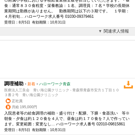
◎附属小学校における学校給食業務全般を担当していただきます。・昼
食：通常８３０食程度・栄養教諭：１名、調理員：７名＊学校の長期休
業期間は勤務がありません。 勤務期間は以下の３期です。 １学期：
４月初旬... ハローワーク求人番号 01030-09379461
受理日：8月5日 有効期限：10月31日
関連求人情報
調理補助
-
-
新着
ハローワーク青森
医療法人三良会 青い海公園クリニック - 青森県青森市安方１丁目１０
３番２号 青い海公園クリニック
正社員
月給 195,000円
入院患者等の
給食調理
の補助・盛り付け・配膳、下膳・食器洗い 等※
朝食・夕食は約１２０食を４人で、昼食は約１７０食を７人で作ってい
ます。変更範囲：変更なし... ハローワーク求人番号 02010-09815861
受理日：8月5日 有効期限：10月31日