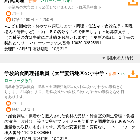
給食調理
-
-
新着
ハローワーク桐生
（事業所の意向により公開していません） - 群馬県桐生市
パート
時給 1,100円 ～ 1,250円
●こども園給食・おやつを調理します（調理・仕込み・食器洗浄・調理
場内の清掃など）・約１５０名分を４名で担当します＊応募前見学可
（ご希望の方は事前にご連絡をお願いします）＊更新の際は、１年毎の
契約となり... ハローワーク求人番号 10030-02825661
受理日：8月5日 有効期限：10月31日
関連求人情報
学校給食調理補助員（大里妻沼地区の小中学
-
-
新着
ハ
ローワーク熊谷
熊谷市教育委員会 - 熊谷市大里妻沼地区の小中学校いずれかの勤務とな
ります。※場合により、勤務校以外の自校式校いずれかの勤務となる日
もあります。
パート
時給 1,372円
・
給食調理
・業者から搬入された食材の受領・給食室の衛生管理・食器
の洗浄、片付け 等＊大釜やフライヤーを使用する調理業務もあるため
重量物の取扱いもあります。業務の変更範囲：変更なし... ハローワーク
求人番号 11020-07308661
受理日：8月5日 有効期限：10月31日