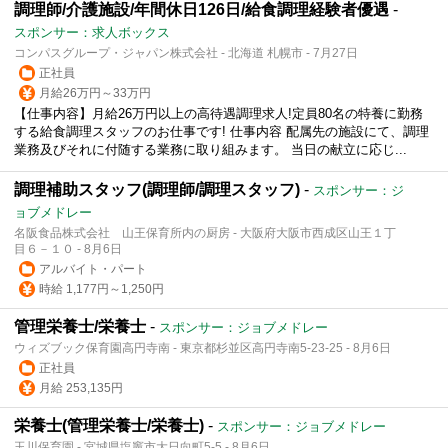
調理師/介護施設/年間休日126日/給食調理経験者優遇
-
スポンサー：求人ボックス
コンパスグループ・ジャパン株式会社 - 北海道 札幌市 - 7月27日
正社員
月給26万円～33万円
【仕事内容】月給26万円以上の高待遇調理求人!定員80名の特養に勤務
する給食調理スタッフのお仕事です! 仕事内容 配属先の施設にて、調理
業務及びそれに付随する業務に取り組みます。 当日の献立に応じ...
調理補助スタッフ(調理師/調理スタッフ)
-
スポンサー：ジ
ョブメドレー
名阪食品株式会社 山王保育所内の厨房 - 大阪府大阪市西成区山王１丁
目６－１０ - 8月6日
アルバイト・パート
時給 1,177円～1,250円
管理栄養士/栄養士
-
スポンサー：ジョブメドレー
ウィズブック保育園高円寺南 - 東京都杉並区高円寺南5-23-25 - 8月6日
正社員
月給 253,135円
栄養士(管理栄養士/栄養士)
-
スポンサー：ジョブメドレー
玉川保育園 - 宮城県塩竈市大日向町5-5 - 8月6日