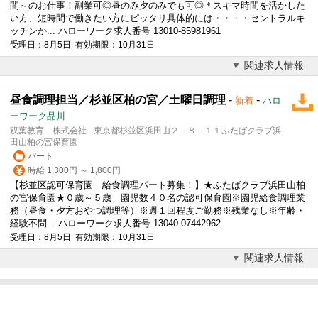
間～のお仕事！副業可◎昼のみ夕のみでも可◎＊スキマ時間を活かした
い方、短時間で働きたい方にピッタリ具体的には・・・・セントラルキ
ッチンか... ハローワーク求人番号 13010-85981961
受理日：8月5日 有効期限：10月31日
関連求人情報
昼食調理担当／杉並区柏の宮／土曜日調理
-
-
新着
ハロ
ーワーク品川
双葉教育 株式会社 - 東京都杉並区浜田山２－８－１１ふたばクラブ浜
田山柏の宮保育園
パート
時給 1,300円 ～ 1,800円
【杉並区認可保育園
給食調理
パート募集！】★ふたばクラブ浜田山柏
の宮保育園★０歳～５歳 園児数４０名の認可保育園※園児
給食調理
業
務（昼食・夕方おやつ調理等）※週１回程度ご勤務※残業なし※年齢・
経験不問... ハローワーク求人番号 13040-07442962
受理日：8月5日 有効期限：10月31日
関連求人情報