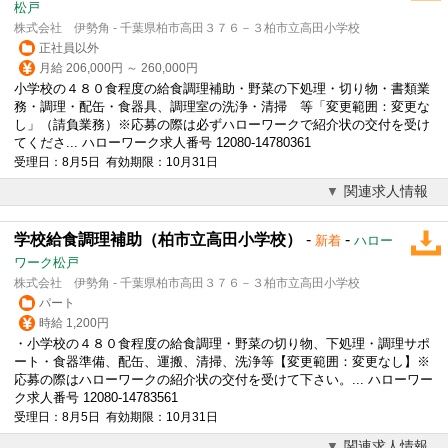
松戸
株式会社 伊勢角 - 千葉県柏市高田３７６－３柏市立高田小学校
正社員以外
月給 206,000円 ～ 260,000円
小学校の４８０食程度の
給食調理
補助・野菜の下処理・切り物・書類業
務・調理・配缶・食器具、調理室の洗浄・清掃 等「変更範囲：変更な
し」（請負業務）※応募の際は必ずハローワークで紹介状の交付を受け
てくださ... ハローワーク求人番号 12080-14780361
受理日：8月5日 有効期限：10月31日
関連求人情報
学校給食調理補助（柏市立高田小学校）
-
-
新着
ハロー
ワーク松戸
株式会社 伊勢角 - 千葉県柏市高田３７６－３柏市立高田小学校
パート
時給 1,200円
・小学校の４８０食程度の
給食調理
・野菜の切り物、下処理・調理サポ
ート・食器準備、配缶、運搬、清掃、洗浄等【変更範囲：変更なし】※
応募の際はハローワークの紹介状の交付を受けて下さい。... ハローワー
ク求人番号 12080-14783561
受理日：8月5日 有効期限：10月31日
関連求人情報