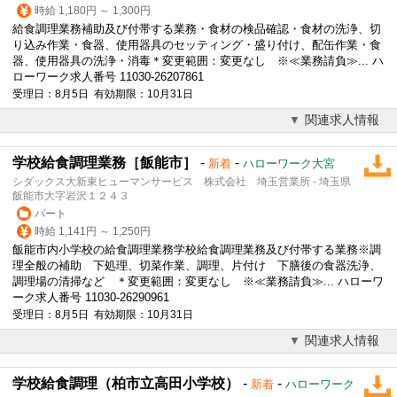
時給 1,180円 ～ 1,300円
給食調理
業務補助及び付帯する業務・食材の検品確認・食材の洗浄、切
り込み作業・食器、使用器具のセッティング・盛り付け、配缶作業・食
器、使用器具の洗浄・消毒＊変更範囲：変更なし ※≪業務請負≫... ハ
ローワーク求人番号 11030-26207861
受理日：8月5日 有効期限：10月31日
関連求人情報
学校給食調理業務［飯能市］
-
-
新着
ハローワーク大宮
シダックス大新東ヒューマンサービス 株式会社 埼玉営業所 - 埼玉県
飯能市大字岩沢１２４３
パート
時給 1,141円 ～ 1,250円
飯能市内小学校の
給食調理
業務学校
給食調理
業務及び付帯する業務※調
理全般の補助 下処理、切菜作業、調理、片付け 下膳後の食器洗浄、
調理場の清掃など ＊変更範囲：変更なし ※≪業務請負≫... ハローワ
ーク求人番号 11030-26290961
受理日：8月5日 有効期限：10月31日
関連求人情報
学校給食調理（柏市立高田小学校）
-
-
新着
ハローワーク