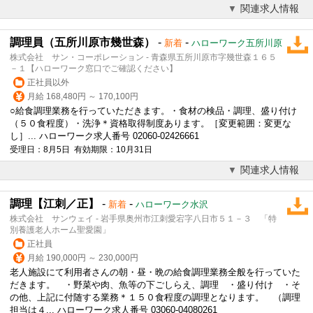
関連求人情報
調理員（五所川原市幾世森）
-
-
新着
ハローワーク五所川原
株式会社 サン・コーポレーション - 青森県五所川原市字幾世森１６５
－１【ハローワーク窓口でご確認ください】
正社員以外
月給 168,480円 ～ 170,100円
○
給食調理
業務を行っていただきます。・食材の検品・調理、盛り付け
（５０食程度）・洗浄＊資格取得制度あります。［変更範囲：変更な
し］... ハローワーク求人番号 02060-02426661
受理日：8月5日 有効期限：10月31日
関連求人情報
調理【江刺／正】
-
-
新着
ハローワーク水沢
株式会社 サンウェイ - 岩手県奥州市江刺愛宕字八日市５１－３ 「特
別養護老人ホーム聖愛園」
正社員
月給 190,000円 ～ 230,000円
老人施設にて利用者さんの朝・昼・晩の
給食調理
業務全般を行っていた
だきます。 ・野菜や肉、魚等の下ごしらえ、調理 ・盛り付け ・そ
の他、上記に付随する業務＊１５０食程度の調理となります。 （調理
担当は４... ハローワーク求人番号 03060-04080261