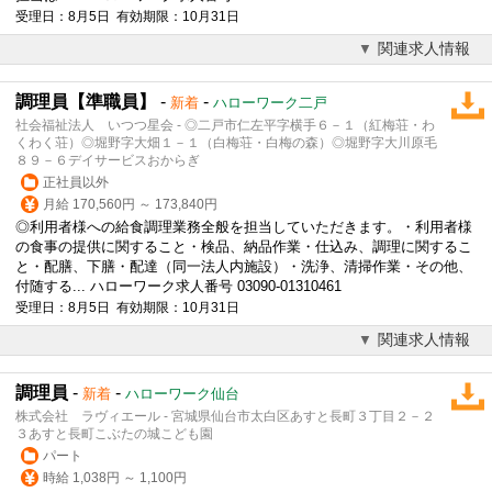
受理日：8月5日 有効期限：10月31日
関連求人情報
調理員【準職員】
-
-
新着
ハローワーク二戸
社会福祉法人 いつつ星会 - ◎二戸市仁左平字横手６－１（紅梅荘・わ
くわく荘）◎堀野字大畑１－１（白梅荘・白梅の森）◎堀野字大川原毛
８９－６デイサービスおからぎ
正社員以外
月給 170,560円 ～ 173,840円
◎利用者様への
給食調理
業務全般を担当していただきます。・利用者様
の食事の提供に関すること・検品、納品作業・仕込み、調理に関するこ
と・配膳、下膳・配達（同一法人内施設）・洗浄、清掃作業・その他、
付随する... ハローワーク求人番号 03090-01310461
受理日：8月5日 有効期限：10月31日
関連求人情報
調理員
-
-
新着
ハローワーク仙台
株式会社 ラヴィエール - 宮城県仙台市太白区あすと長町３丁目２－２
３あすと長町こぶたの城こども園
パート
時給 1,038円 ～ 1,100円