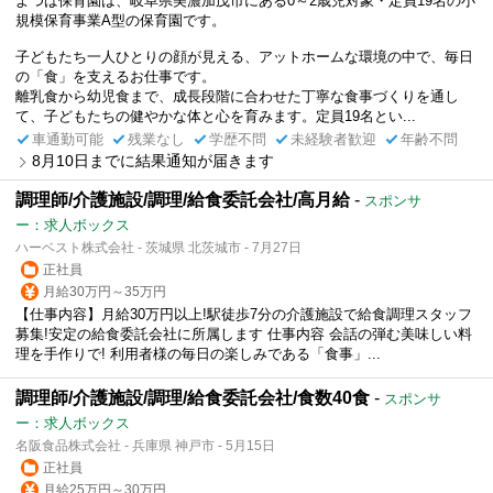
よつば保育園は、岐阜県美濃加茂市にある0～2歳児対象・定員19名の小
規模保育事業A型の保育園です。
子どもたち一人ひとりの顔が見える、アットホームな環境の中で、毎日
の「食」を支えるお仕事です。
離乳食から幼児食まで、成長段階に合わせた丁寧な食事づくりを通し
て、子どもたちの健やかな体と心を育みます。定員19名とい...
車通勤可能
残業なし
学歴不問
未経験者歓迎
年齢不問
8月10日までに結果通知が届きます
調理師/介護施設/調理/給食委託会社/高月給
-
スポンサ
ー：求人ボックス
ハーベスト株式会社 - 茨城県 北茨城市 - 7月27日
正社員
月給30万円～35万円
【仕事内容】月給30万円以上!駅徒歩7分の介護施設で給食調理スタッフ
募集!安定の給食委託会社に所属します 仕事内容 会話の弾む美味しい料
理を手作りで! 利用者様の毎日の楽しみである「食事」...
調理師/介護施設/調理/給食委託会社/食数40食
-
スポンサ
ー：求人ボックス
名阪食品株式会社 - 兵庫県 神戸市 - 5月15日
正社員
月給25万円～30万円