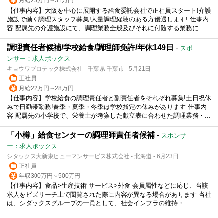
月給25万円～31万円
【仕事内容】大阪を中心に展開する給食委託会社で正社員スタート!介護
施設で働く調理スタッフ募集!大量調理経験のある方優遇します! 仕事内
容 配属先の介護施設にて、調理業務全般及びそれに付随する業務に...
調理責任者候補/学校給食/調理師免許/年休149日
-
スポ
ンサー：求人ボックス
キョウワプロテック株式会社 - 千葉県 千葉市 - 5月21日
正社員
月給22万円～28万円
【仕事内容】学校給食の調理責任者と副責任者をそれぞれ募集!土日祝休
みで日勤帯勤務!春季・夏季・冬季は学校指定の休みがあります 仕事内
容 配属先の小学校で、栄養士が考案した献立表に合わせた調理業務・...
「小樽」給食センターの調理師責任者候補
-
スポンサ
ー：求人ボックス
シダックス大新東ヒューマンサービス株式会社 - 北海道 - 6月23日
正社員
年収300万円～500万円
【仕事内容】食品>生産技術 サービス>外食 会員属性などに応じ、当該
求人をビズリーチ上で閲覧された際に内容が異なる場合があります 当社
は、シダックスグループの一員として、社会インフラの維持・...