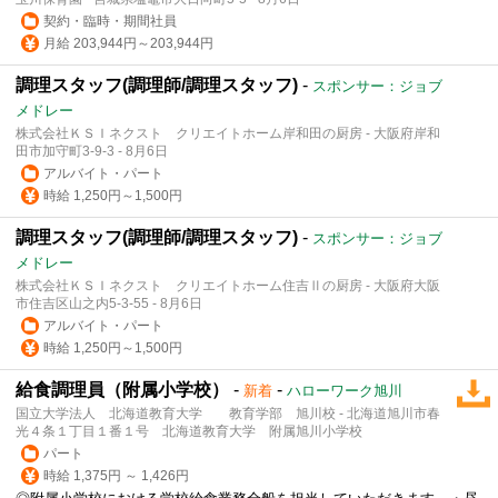
契約・臨時・期間社員
月給 203,944円～203,944円
調理スタッフ(調理師/調理スタッフ)
-
スポンサー：ジョブ
メドレー
株式会社ＫＳＩネクスト クリエイトホーム岸和田の厨房 - 大阪府岸和
田市加守町3-9-3 - 8月6日
アルバイト・パート
時給 1,250円～1,500円
調理スタッフ(調理師/調理スタッフ)
-
スポンサー：ジョブ
メドレー
株式会社ＫＳＩネクスト クリエイトホーム住吉Ⅱの厨房 - 大阪府大阪
市住吉区山之内5-3-55 - 8月6日
アルバイト・パート
時給 1,250円～1,500円
給食調理員（附属小学校）
-
-
新着
ハローワーク旭川
国立大学法人 北海道教育大学 教育学部 旭川校 - 北海道旭川市春
光４条１丁目１番１号 北海道教育大学 附属旭川小学校
パート
時給 1,375円 ～ 1,426円