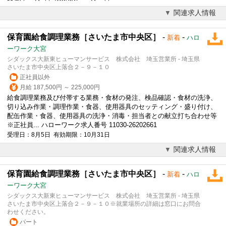
関連求人情報
保育園給食調理業務［さいたま市中央区］
-
-
新着
ハロ
ーワーク大宮
シダックス大新東ヒューマンサービス 株式会社 埼玉営業所 - 埼玉県
さいたま市中央区上落合２－９－１０
正社員以外
月給 187,500円 ～ 225,000円
給食調理
業務及び付帯する業務・食材の発注、検品確認・食材の洗浄、
切り込み作業・調理作業・食器、使用器具のセッティング・盛り付け、
配缶作業・食器、使用器具の洗浄・消毒・担当者との献立打ち合わせ等
※正社員... ハローワーク求人番号 11030-26202661
受理日：8月5日 有効期限：10月31日
関連求人情報
保育園給食調理業務［さいたま市中央区］
-
-
新着
ハロ
ーワーク大宮
シダックス大新東ヒューマンサービス 株式会社 埼玉営業所 - 埼玉県
さいたま市中央区上落合２－９－１０※就業場所の詳細は窓口にお問合
わせください。
パート