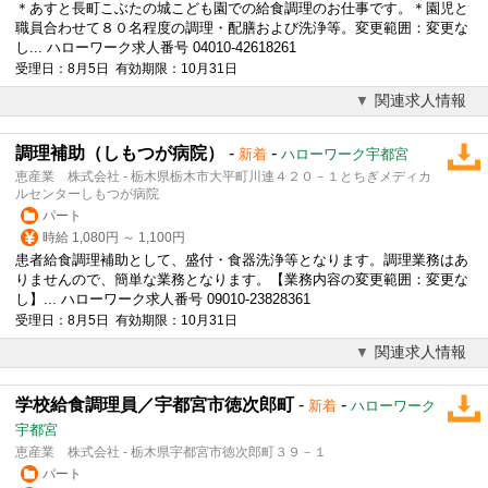
＊あすと長町こぶたの城こども園での
給食調理
のお仕事です。＊園児と
職員合わせて８０名程度の調理・配膳および洗浄等。変更範囲：変更な
し... ハローワーク求人番号 04010-42618261
受理日：8月5日 有効期限：10月31日
関連求人情報
調理補助（しもつが病院）
-
-
新着
ハローワーク宇都宮
恵産業 株式会社 - 栃木県栃木市大平町川連４２０－１とちぎメディカ
ルセンターしもつが病院
パート
時給 1,080円 ～ 1,100円
患者
給食調理
補助として、盛付・食器洗浄等となります。調理業務はあ
りませんので、簡単な業務となります。【業務内容の変更範囲：変更な
し】... ハローワーク求人番号 09010-23828361
受理日：8月5日 有効期限：10月31日
関連求人情報
学校給食調理員／宇都宮市徳次郎町
-
-
新着
ハローワーク
宇都宮
恵産業 株式会社 - 栃木県宇都宮市徳次郎町３９－１
パート