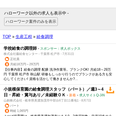
ハローワーク以外の求人も表示中 -
TOP
»
生産工程
»
給食調理
学校給食の調理師
-
スポンサー：求人ボックス
株式会社藤給食センター - 千葉県 松戸市 - 7月31日
正社員
月給18万円～29万円
【仕事内容】給食の調理 配膳 洗浄作業等。ブランクOK! 月給18～29万
円 千葉県 松戸市 秋山駅 研修もしっかり行うのでブランクがある方も安
心してください! 資格を活かして働きませんか?...
小規模保育園の給食調理スタッフ（パート）／週3～4
日・昇給・賞与あり／未経験ＯＫ
-
-
新着
求人サイトQ-JiN
山創株式会社 - 岐阜県美濃加茂市中部台6丁目11番地1 - 8月7日
パート
時給 1,065円