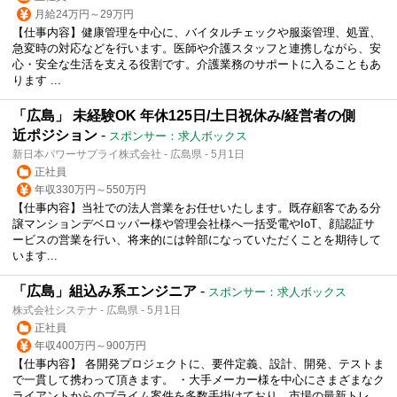
月給24万円～29万円
【仕事内容】健康管理を中心に、バイタルチェックや服薬管理、処置、
急変時の対応などを行います。医師や介護スタッフと連携しながら、安
心・安全な生活を支える役割です。介護業務のサポートに入ることもあ
ります ...
「広島」 未経験OK 年休125日/土日祝休み/経営者の側
近ポジション
-
スポンサー：求人ボックス
新日本パワーサプライ株式会社 - 広島県 - 5月1日
正社員
年収330万円～550万円
【仕事内容】当社での法人営業をお任せいたします。既存顧客である分
譲マンションデベロッパー様や管理会社様へ一括受電やIoT、顔認証サ
ービスの営業を行い、将来的には幹部になっていただくことを期待して
います...
「広島」組込み系エンジニア
-
スポンサー：求人ボックス
株式会社システナ - 広島県 - 5月1日
正社員
年収400万円～900万円
【仕事内容】 各開発プロジェクトに、要件定義、設計、開発、テストま
で一貫して携わって頂きます。 ・大手メーカー様を中心にさまざまなク
ライアントからのプライム案件を多数手掛けており、市場の最新トレ