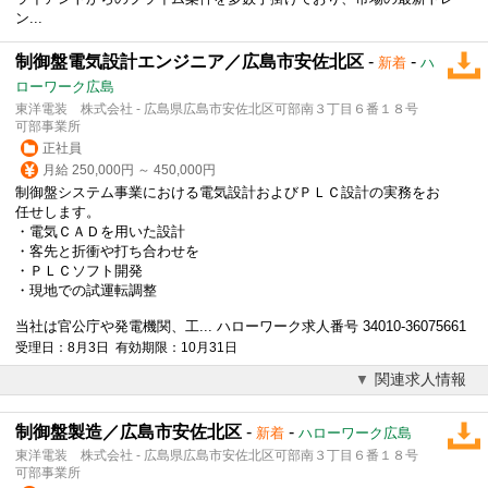
ン...
制御盤電気設計エンジニア／広島市安佐北区
-
-
新着
ハ
ローワーク広島
東洋電装 株式会社 - 広島県広島市安佐北区可部南３丁目６番１８号
可部事業所
正社員
月給 250,000円 ～ 450,000円
制御盤システム事業における電気設計およびＰＬＣ設計の実務をお
任せします。
・電気ＣＡＤを用いた設計
・客先と折衝や打ち合わせを
・ＰＬＣソフト開発
・現地での試運転調整
当社は官公庁や発電機関、工... ハローワーク求人番号 34010-36075661
受理日：8月3日 有効期限：10月31日
関連求人情報
制御盤製造／広島市安佐北区
-
-
新着
ハローワーク広島
東洋電装 株式会社 - 広島県広島市安佐北区可部南３丁目６番１８号
可部事業所