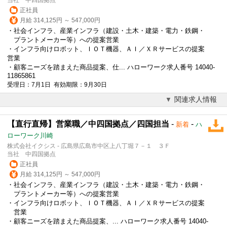
正社員
月給 314,125円 ～ 547,000円
・社会インフラ、産業インフラ（建設・土木・建築・電力・鉄鋼・
プラントメーカー等）への提案営業
・インフラ向けロボット、
ＩＯＴ
機器、ＡＩ／ＸＲサービスの提案
営業
・顧客ニーズを踏まえた商品提案、仕... ハローワーク求人番号 14040-
11865861
受理日：7月1日 有効期限：9月30日
関連求人情報
【直行直帰】営業職／中四国拠点／四国担当
-
-
新着
ハ
ローワーク川崎
株式会社イクシス - 広島県広島市中区上八丁堀７－１ ３Ｆ
当社 中四国拠点
正社員
月給 314,125円 ～ 547,000円
・社会インフラ、産業インフラ（建設・土木・建築・電力・鉄鋼・
プラントメーカー等）への提案営業
・インフラ向けロボット、
ＩＯＴ
機器、ＡＩ／ＸＲサービスの提案
営業
・顧客ニーズを踏まえた商品提案、... ハローワーク求人番号 14040-