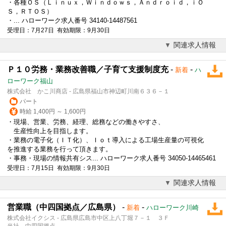
・各種ＯＳ（Ｌｉｎｕｘ，Ｗｉｎｄｏｗｓ，Ａｎｄｒｏｉｄ，ｉＯ
Ｓ，ＲＴＯＳ）
・... ハローワーク求人番号 34140-14487561
受理日：7月27日 有効期限：9月30日
関連求人情報
Ｐ１０労務・業務改善職／子育て支援制度充
-
-
新着
ハ
ローワーク福山
株式会社 かこ川商店 - 広島県福山市神辺町川南６３６－１
パート
時給 1,400円 ～ 1,600円
・現場、営業、労務、経理、総務などの働きやすさ、
生産性向上を目指します。
・業務の電子化（ＩＴ化）、Ｉｏｔ導入による工場生産量の可視化
を推進する業務を行って頂きます。
・事務・現場の情報共有シス... ハローワーク求人番号 34050-14465461
受理日：7月15日 有効期限：9月30日
関連求人情報
営業職（中四国拠点／広島県）
-
-
新着
ハローワーク川崎
株式会社イクシス - 広島県広島市中区上八丁堀７－１ ３Ｆ
当社 中四国拠点