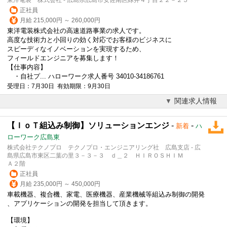
正社員
月給 215,000円 ～ 260,000円
東洋電装株式会社の高速道路事業の求人です。
高度な技術力と小回りの効く対応でお客様のビジネスに
スピーディなイノベーションを実現するため、
フィールドエンジニアを募集します！
【仕事内容】
・自社プ... ハローワーク求人番号 34010-34186761
受理日：7月30日 有効期限：9月30日
関連求人情報
【ＩｏＴ組込み制御】ソリューションエンジ
-
-
新着
ハ
ローワーク広島東
株式会社テクノプロ テクノプロ・エンジニアリング社 広島支店 - 広
島県広島市東区二葉の里３－３－３ ｄ＿２ ＨＩＲＯＳＨＩＭ
Ａ２階
正社員
月給 235,000円 ～ 450,000円
車載機器、複合機、家電、医療機器、産業機械等組込み制御の開発
、アプリケーションの開発を担当して頂きます。
【環境】