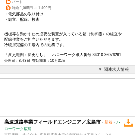
パート
時給 1,085円 ～ 1,409円
・電気部品の取り付け
・組立、配線、検査
機械等を動かすため必要な装置が入っている箱（制御盤）の組立や
配線作業をご担当いただきます。
冷暖房完備の工場内での勤務です。
「変更範囲：変更なし」... ハローワーク求人番号 34010-36076261
受理日：8月3日 有効期限：10月31日
関連求人情報
高速道路事業フィールドエンジニア／広島市
-
-
新着
ハ
ローワーク広島
東洋電装 株式会社 - 広島県広島市安佐南区緑井４丁目２２－２５