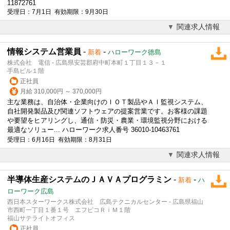
11872761
受理日：7月1日 有効期限：9月30日
関連求人情報
情報システム営業員
-
-
新着
ハローワーク徳島
株式会社 電信 - 広島県安芸郡府中町本町１丁目１３－１
手島ビル１階
正社員
月給 310,000円 ～ 370,000円
主な業務は、自治体・企業向けの
ＩＯＴ
製品やＡＩ監視システム、
自社開発製品及び関連ソフトウェアの提案営業です。お客様の課題
や要望をヒアリングし、通信・防災・農業・環境監視分野における
最適なソリュー... ハローワーク求人番号 36010-10463761
受理日：6月16日 有効期限：8月31日
関連求人情報
半導体生産システムのＪＡＶＡプログラミン
-
-
新着
ハ
ローワーク広島
西日本スターワークス株式会社 広島テクニカルセンター - 広島県福山
市西町一丁目１番１号 エフピコＲｉＭ１階
福山サテライトオフィス
正社員