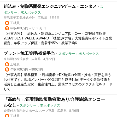
組込み・制御系開発エンジニア/ゲーム・エンタメ
-
ス
ポンサー：求人ボックス
辰巳電子工業株式会社 - 広島県 - 8月6日
正社員
年収403万円～1,108万円
【仕事内容】「組込み・制御系エンジニア|C・C++・C#経験者歓迎」
2026年BEST VALUE AWARD 「後援:厚労省」大賞受賞!&ホワイト企業
認定。年収アップ保証・定着率95%・残業平均6...
プラント施工管理/残業手当
-
スポンサー：求人ボックス
東邦亜鉛株式会社 - 広島県 - 4月22日
正社員
年収700万円～900万円
【仕事内容】業務概要 ・現場密着でDX施策の企画・推進・実行を担う
お仕事です。現場メンバーや関係部門と連携しIoTデータや最新技術を
活用した生産安定化・生産性向上、業務プロセスのデジタル化をリード
して...
「高給与」/正看護師/常勤/夜勤あり/介護施設/オンコー
ルなし
-
スポンサー：求人ボックス
介護付き有料老人ホーム スープ宮島 - 広島県 - 8月6日
正社員