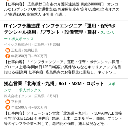
【仕事内容】 広島県廿日市市の介護関連施設 月給240000円~ オンコー
ルなし/ブランクOK/交通費支給/再雇用制度有/定年65歳/担当者オスス
メ/車通勤OK/高額求人 正社員 介護...
ITインフラ推進課 インフラエンジニア「運用・保守/ポ
テンシャル採用」/プラント・設備管理・建材
-
スポンサ
ー：求人ボックス
ベイシス株式会社 - 広島県 - 7月30日
正社員 / 契約社員
年収350万円～500万円
【仕事内容】「インフラエンジニア」運用・保守・ポテンシャル採用・
グロース上場/年間休日125日/幅広い案件/さらなるキャリアアップも目
指せる/副業可 仕事内容: 広島県内のお客様先に常駐し、ネットワ...
拠点営業「北海道～九州」/IoT・M2M・ロボット
-
スポ
ンサー：求人ボックス
株式会社イクシス - 広島県 - 8月6日
正社員
年収500万円～800万円
【仕事内容】ソリューション営業「北海道～九州」 ・3D×AI/WEB面接
可/年間休日125日 仕事内容: 建設、土木、エネルギー、鉄鋼、プラント
等のインフラ企業へ対して、老朽化や強度、施工状況などを...