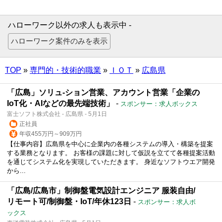
ハローワーク以外の求人も表示中 -
TOP
»
専門的・技術的職業
»
ＩＯＴ
»
広島県
「広島」ソリュ-ション営業、アカウント営業「企業の
IoT化・AIなどの最先端技術」
-
スポンサー：求人ボックス
富士ソフト株式会社 - 広島県 - 5月1日
正社員
年収455万円～909万円
【仕事内容】広島県を中心に企業内の各種システムの導入・構築を提案
する業務となります。 お客様の課題に対して仮説を立てて各種提案活動
を通じてシステム化を実現していただきます。 身近なソフトウエア開発
から...
「広島/広島市」制御盤電気設計エンジニア 服装自由/
リモート可/制御盤・IoT/年休123日
-
スポンサー：求人ボ
ックス