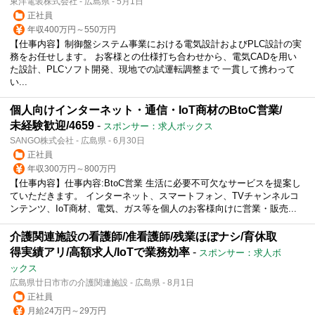
東洋電装株式会社 - 広島県 - 5月1日
正社員
年収400万円～550万円
【仕事内容】制御盤システム事業における電気設計およびPLC設計の実
務をお任せします。 お客様との仕様打ち合わせから、電気CADを用い
た設計、PLCソフト開発、現地での試運転調整まで 一貫して携わって
い...
個人向けインターネット・通信・IoT商材のBtoC営業/
未経験歓迎/4659
-
スポンサー：求人ボックス
SANGO株式会社 - 広島県 - 6月30日
正社員
年収300万円～800万円
【仕事内容】仕事内容:BtoC営業 生活に必要不可欠なサービスを提案し
ていただきます。 インターネット、スマートフォン、TVチャンネルコ
ンテンツ、IoT商材、電気、ガス等を個人のお客様向けに営業・販売...
介護関連施設の看護師/准看護師/残業ほぼナシ/育休取
得実績アリ/高額求人/IoTで業務効率
-
スポンサー：求人ボ
ックス
広島県廿日市市の介護関連施設 - 広島県 - 8月1日
正社員
月給24万円～29万円