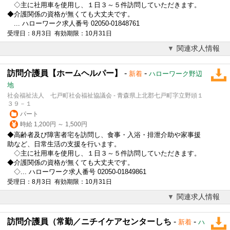
◇主に社用車を使用し、１日３～５件訪問していただきます。
◆介護関係の資格が無くても大丈夫です。
... ハローワーク求人番号 02050-01848761
受理日：8月3日 有効期限：10月31日
関連求人情報
訪問介護員【ホームヘルパー】
-
-
新着
ハローワーク野辺
地
社会福祉法人 七戸町社会福祉協議会 - 青森県上北郡七戸町字立野頭１
３９－１
パート
時給 1,200円 ～ 1,500円
◆高齢者及び障害者宅を訪問し、食事・入浴・排泄介助や家事援
助など、日常生活の支援を行います。
◇主に社用車を使用し、１日３～５件訪問していただきます。
◆介護関係の資格が無くても大丈夫です。
◇... ハローワーク求人番号 02050-01849861
受理日：8月3日 有効期限：10月31日
関連求人情報
訪問介護員（常勤／ニチイケアセンターしち
-
-
新着
ハ