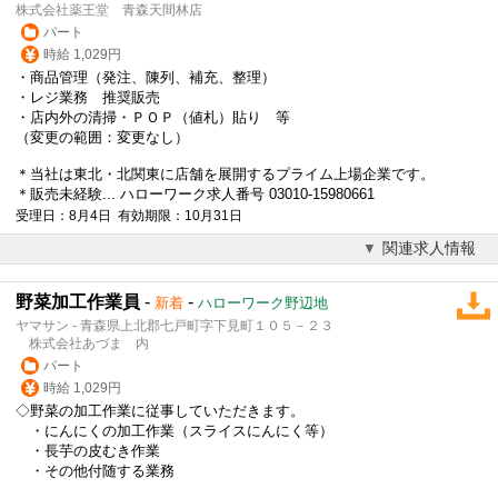
株式会社薬王堂 青森天間林店
パート
時給 1,029円
・商品管理（発注、陳列、補充、整理）
・レジ業務 推奨販売
・店内外の清掃・ＰＯＰ（値札）貼り 等
（変更の範囲：変更なし）
＊当社は東北・北関東に店舗を展開するプライム上場企業です。
＊販売未経験... ハローワーク求人番号 03010-15980661
受理日：8月4日 有効期限：10月31日
関連求人情報
野菜加工作業員
-
-
新着
ハローワーク野辺地
ヤマサン - 青森県上北郡七戸町字下見町１０５－２３
株式会社あづま 内
パート
時給 1,029円
◇野菜の加工作業に従事していただきます。
・にんにくの加工作業（スライスにんにく等）
・長芋の皮むき作業
・その他付随する業務