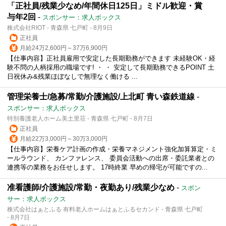
「正社員/残業少なめ/年間休日125日」ミドル歓迎・賞
与年2回
-
スポンサー：求人ボックス
株式会社RIOT - 青森県 七戸町 - 8月9日
正社員
月給24万2,600円～37万6,900円
【仕事内容】正社員雇用で安定した長期勤務ができます 未経験OK・経
験不問の人柄採用の職場です! ・ ・ 安定して長期勤務できるPOINT 土
日祝休み&残業ほぼなしで無理なく働ける ...
管理栄養士/急募/常勤/介護施設/上北町 青い森鉄道線
-
スポンサー：求人ボックス
特別養護老人ホーム美土里荘 - 青森県 七戸町 - 8月7日
正社員
月給22万3,000円～30万3,000円
【仕事内容】栄養ケア計画の作成・栄養マネジメント強化加算算定・ミ
ールラウンド、 カンファレンス、 委員会活動への出席・委託業者との
連携等の業務をお任せします。 17時終業 早めの帰宅が可能ですの...
准看護師/介護施設/常勤・夜勤あり/残業少なめ
-
スポン
サー：求人ボックス
株式会社はぁとふる 有料老人ホームはぁとふるセカンド - 青森県 七戸町
- 8月7日