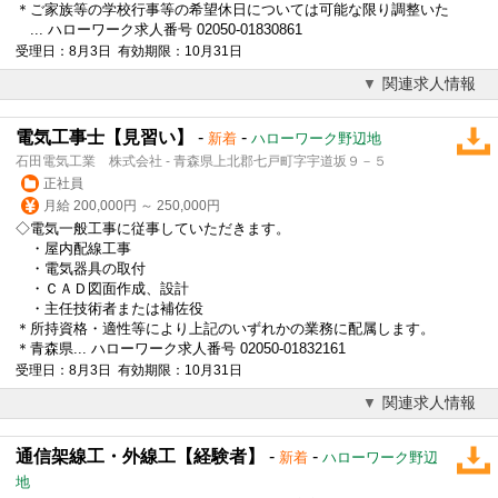
＊ご家族等の学校行事等の希望休日については可能な限り調整いた
... ハローワーク求人番号 02050-01830861
受理日：8月3日 有効期限：10月31日
関連求人情報
電気工事士【見習い】
-
-
新着
ハローワーク野辺地
石田電気工業 株式会社 - 青森県上北郡七戸町字宇道坂９－５
正社員
月給 200,000円 ～ 250,000円
◇電気一般工事に従事していただきます。
・屋内配線工事
・電気器具の取付
・ＣＡＤ図面作成、設計
・主任技術者または補佐役
＊所持資格・適性等により上記のいずれかの業務に配属します。
＊青森県... ハローワーク求人番号 02050-01832161
受理日：8月3日 有効期限：10月31日
関連求人情報
通信架線工・外線工【経験者】
-
-
新着
ハローワーク野辺
地