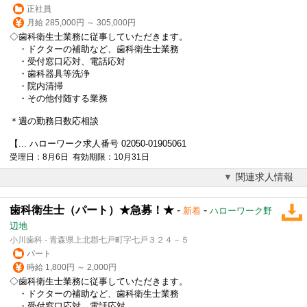
正社員
月給 285,000円 ～ 305,000円
◇歯科衛生士業務に従事していただきます。
・ドクターの補助など、歯科衛生士業務
・受付窓口応対、電話応対
・歯科器具等洗浄
・院内清掃
・その他付随する業務
＊週の勤務日数応相談
【... ハローワーク求人番号 02050-01905061
受理日：8月6日 有効期限：10月31日
関連求人情報
歯科衛生士（パート）★急募！★
-
-
新着
ハローワーク野
辺地
小川歯科 - 青森県上北郡七戸町字七戸３２４－５
パート
時給 1,800円 ～ 2,000円
◇歯科衛生士業務に従事していただきます。
・ドクターの補助など、歯科衛生士業務
・受付窓口応対、電話応対