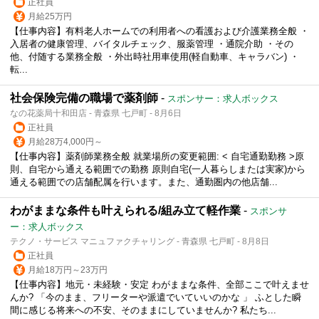
正社員
月給25万円
【仕事内容】有料老人ホームでの利用者への看護および介護業務全般 ・
入居者の健康管理、バイタルチェック、服薬管理 ・通院介助 ・その
他、付随する業務全般 ・外出時社用車使用(軽自動車、キャラバン) ・
転...
社会保険完備の職場で薬剤師
-
スポンサー：求人ボックス
なの花薬局十和田店 - 青森県 七戸町 - 8月6日
正社員
月給28万4,000円～
【仕事内容】薬剤師業務全般 就業場所の変更範囲: < 自宅通勤勤務 >原
則、自宅から通える範囲での勤務 原則自宅(一人暮らしまたは実家)から
通える範囲での店舗配属を行います。また、通勤圏内の他店舗...
わがままな条件も叶えられる/組み立て軽作業
-
スポンサ
ー：求人ボックス
テクノ・サービス マニュファクチャリング - 青森県 七戸町 - 8月8日
正社員
月給18万円～23万円
【仕事内容】地元・未経験・安定 わがままな条件、全部ここで叶えませ
んか? 「今のまま、フリーターや派遣でいていいのかな 」 ふとした瞬
間に感じる将来への不安、そのままにしていませんか? 私たち...