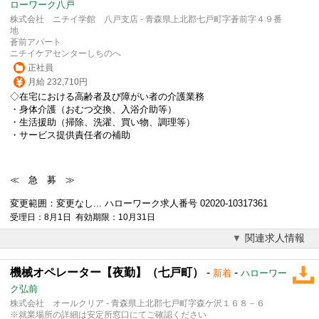
ローワーク八戸
株式会社 ニチイ学館 八戸支店 - 青森県上北郡七戸町字蒼前字４９番
地
蒼前アパート
ニチイケアセンターしちのへ
正社員
月給 232,710円
◇在宅における高齢者及び障がい者の介護業務
・身体介護（おむつ交換、入浴介助等）
・生活援助（掃除、洗濯、買い物、調理等）
・サービス提供責任者の補助
≪ 急 募 ≫
変更範囲：変更なし... ハローワーク求人番号 02020-10317361
受理日：8月1日 有効期限：10月31日
関連求人情報
機械オペレーター【夜勤】（七戸町）
-
-
新着
ハローワー
ク弘前
株式会社 オールクリア - 青森県上北郡七戸町字森ケ沢１６８－６
※就業場所の詳細は安定所窓口にてご確認ください