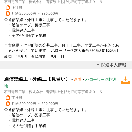
石田電気工業 株式会社 - 青森県上北郡七戸町字宇道坂９－５
正社員
月給 260,000円 ～ 380,000円
◇通信架線・外線工事に従事していただきます。
・通信ケーブル架渉工事
・電柱建込工事
・その他付随する業務
＊青森県・七戸町等の公共工事、ＮＴＴ工事、地元工事が主体であ
るため安定しています... ハローワーク求人番号 02050-01833061
受理日：8月3日 有効期限：10月31日
関連求人情報
通信架線工・外線工【見習い】
-
-
新着
ハローワーク野辺
地
石田電気工業 株式会社 - 青森県上北郡七戸町字宇道坂９－５
正社員
月給 200,000円 ～ 250,000円
◇通信架線・外線工事に従事していただきます。
・通信ケーブル架渉工事
・電柱建込工事
・その他付随する業務