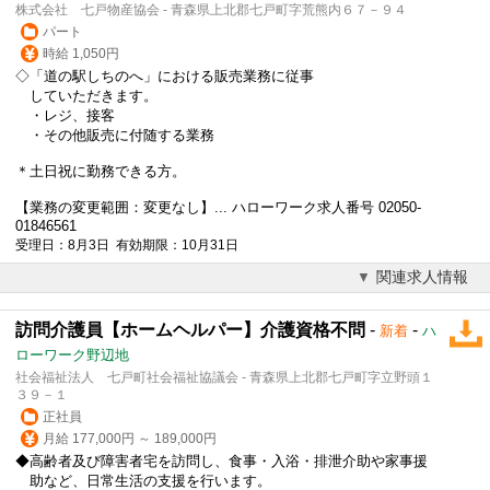
株式会社 七戸物産協会 - 青森県上北郡七戸町字荒熊内６７－９４
パート
時給 1,050円
◇「道の駅しちのへ」における販売業務に従事
していただきます。
・レジ、接客
・その他販売に付随する業務
＊土日祝に勤務できる方。
【業務の変更範囲：変更なし】... ハローワーク求人番号 02050-
01846561
受理日：8月3日 有効期限：10月31日
関連求人情報
訪問介護員【ホームヘルパー】介護資格不問
-
-
新着
ハ
ローワーク野辺地
社会福祉法人 七戸町社会福祉協議会 - 青森県上北郡七戸町字立野頭１
３９－１
正社員
月給 177,000円 ～ 189,000円
◆高齢者及び障害者宅を訪問し、食事・入浴・排泄介助や家事援
助など、日常生活の支援を行います。