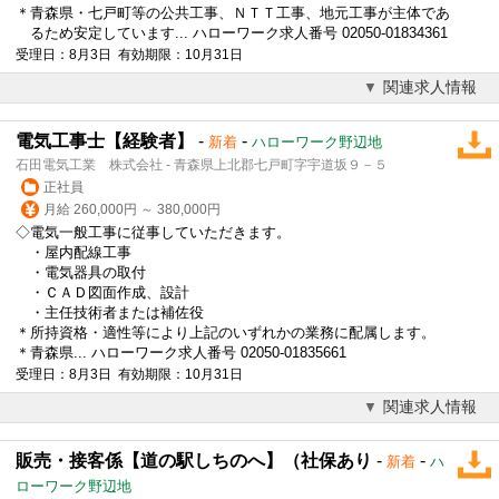
＊青森県・七戸町等の公共工事、ＮＴＴ工事、地元工事が主体であ
るため安定しています... ハローワーク求人番号 02050-01834361
受理日：8月3日 有効期限：10月31日
関連求人情報
電気工事士【経験者】
-
-
新着
ハローワーク野辺地
石田電気工業 株式会社 - 青森県上北郡七戸町字宇道坂９－５
正社員
月給 260,000円 ～ 380,000円
◇電気一般工事に従事していただきます。
・屋内配線工事
・電気器具の取付
・ＣＡＤ図面作成、設計
・主任技術者または補佐役
＊所持資格・適性等により上記のいずれかの業務に配属します。
＊青森県... ハローワーク求人番号 02050-01835661
受理日：8月3日 有効期限：10月31日
関連求人情報
販売・接客係【道の駅しちのへ】（社保あり
-
-
新着
ハ
ローワーク野辺地