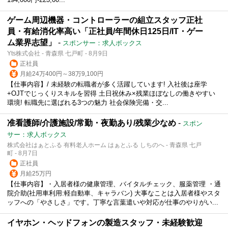
ゲーム周辺機器・コントローラーの組立スタッフ正社
員・有給消化率高い「正社員/年間休日125日/IT・ゲー
ム業界志望」
-
スポンサー：求人ボックス
Yts株式会社 - 青森県 七戸町 - 8月9日
正社員
月給24万400円～38万9,100円
【仕事内容】/ 未経験の転職者が多く活躍しています! 入社後は座学
+OJTでじっくりスキルを習得 土日祝休み×残業ほぼなしの働きやすい
環境! 転職先に選ばれる3つの魅力 社会保険完備・交...
准看護師/介護施設/常勤・夜勤あり/残業少なめ
-
スポン
サー：求人ボックス
株式会社はぁとふる 有料老人ホーム はぁとふる しちのへ - 青森県 七戸
町 - 8月7日
正社員
月給25万円
【仕事内容】・入居者様の健康管理、バイタルチェック、服薬管理 ・通
院介助(社用車利用:軽自動車、キャラバン) 大事なことは入居者様やスタ
ッフへの「やさしさ」です。丁寧な言葉遣いや対応が仕事のやりがい...
イヤホン・ヘッドフォンの製造スタッフ・未経験歓迎