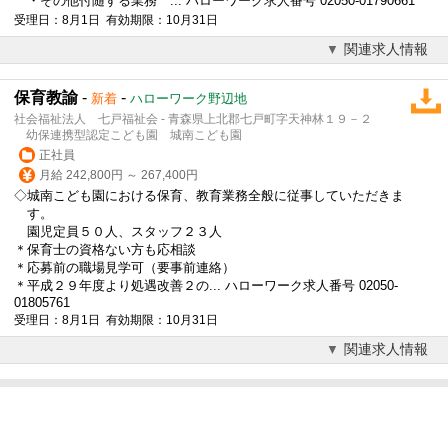
・その他付随する業務 ... ハローワーク求人番号 02050-01790661
受理日：8月1日 有効期限：10月31日
関連求人情報
保育教諭
-
-
新着
ハローワーク野辺地
社会福祉法人 七戸福祉会 - 青森県上北郡七戸町字天神林１９－２
幼保連携型認定こども園 城南こども園
正社員
月給 242,800円 ～ 267,400円
◇城南こども園における保育、教育業務全般に従事していただきま
す。
園児定員５０人、スタッフ２３人
＊保育士の資格ない方も応相談
＊応募前の職場見学可（要事前連絡）
＊平成２９年度より処遇改善２の... ハローワーク求人番号 02050-
01805761
受理日：8月1日 有効期限：10月31日
関連求人情報