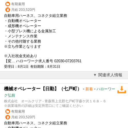
有期雇用
月給 203,520円
自動車用ハーネス、コネクタ組立業務
・自動機オペレーター
・成形機オペレーター
・小型プレス機による金属加工
・メンテナンス作業
・その他付随する業務
※立ち作業となります
※入社祝金支給あり
【変... ハローワーク求人番号 02030-07203761
受理日：8月1日 有効期限：8月31日
関連求人情報
機械オペレーター【日勤】（七戸町）
-
-
新着
ハローワー
ク弘前
株式会社 オールクリア - 青森県上北郡七戸町字森ケ沢１６８－６
※就業場所の詳細は安定所窓口にてご確認ください
有期雇用
月給 203,520円
自動車用ハーネス、コネクタ組立業務