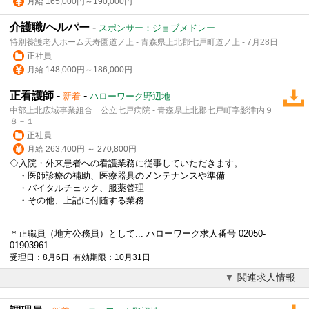
月給 165,000円～190,000円
介護職/ヘルパー
-
スポンサー：ジョブメドレー
特別養護老人ホーム天寿園道ノ上 - 青森県上北郡七戸町道ノ上 - 7月28日
正社員
月給 148,000円～186,000円
正看護師
-
-
新着
ハローワーク野辺地
中部上北広域事業組合 公立七戸病院 - 青森県上北郡七戸町字影津内９
８－１
正社員
月給 263,400円 ～ 270,800円
◇入院・外来患者への看護業務に従事していただきます。
・医師診療の補助、医療器具のメンテナンスや準備
・バイタルチェック、服薬管理
・その他、上記に付随する業務
＊正職員（地方公務員）として... ハローワーク求人番号 02050-
01903961
受理日：8月6日 有効期限：10月31日
関連求人情報