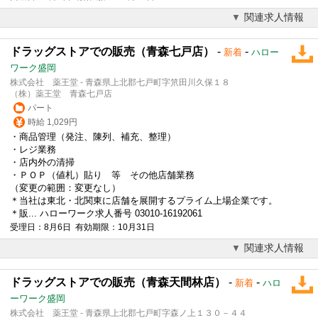
関連求人情報
ドラッグストアでの販売（青森七戸店）
-
-
新着
ハロー
ワーク盛岡
株式会社 薬王堂 - 青森県上北郡七戸町字笊田川久保１８
（株）薬王堂 青森七戸店
パート
時給 1,029円
・商品管理（発注、陳列、補充、整理）
・レジ業務
・店内外の清掃
・ＰＯＰ（値札）貼り 等 その他店舗業務
（変更の範囲：変更なし）
＊当社は東北・北関東に店舗を展開するプライム上場企業です。
＊販... ハローワーク求人番号 03010-16192061
受理日：8月6日 有効期限：10月31日
関連求人情報
ドラッグストアでの販売（青森天間林店）
-
-
新着
ハロ
ーワーク盛岡
株式会社 薬王堂 - 青森県上北郡七戸町字森ノ上１３０－４４