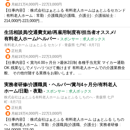
月給21万4,000円～22万3,000円
【仕事内容】 : 株式会社はぁとふる 有料老人ホームはぁとふるセカンド
: 有料老人ホーム : 常勤 : 介護職員(介護職、介護士) : 介護福祉士 :
214,000円-223,000円...
生活相談員/交通費支給/再雇用制度有/担当者オススメ/
有料老人ホーム/ヘルパー
-
スポンサー：求人ボックス
有料老人ホーム はぁとふる セカンド - 青森県 七戸町 - 8月7日
正社員
月給19万4,000円～22万3,000円
【仕事内容】< 賞与4.00ヶ月分 >週休2日制 各種手当充実 マイカー通勤
OK 残業なしでメリハリつけて働けます 有料老人ホームでの介護業務全
般、 その他付随する業務をお願いします。 ...
実務者研修/介護職員・ヘルパー/賞与4ヶ月分/有料老人
ホーム/日勤・夜勤
-
スポンサー：求人ボックス
株式会社はぁとふる有料老人ホーム はぁとふる しちのへ - 青森県 七戸
町 - 8月7日
正社員
月給19万4,000円～22万3,000円
【仕事内容】 : 株式会社はぁとふる 有料老人ホーム はぁとふる しちの
へ : 有料老人ホーム : 常勤 : 介護職員(介護職、介護士) : 実務者研修 :
194,000円-223,00...