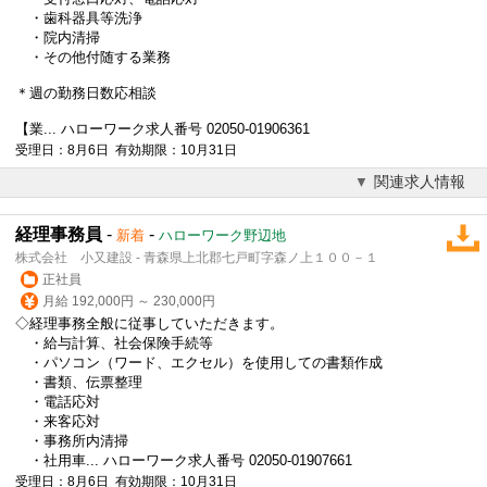
・歯科器具等洗浄
・院内清掃
・その他付随する業務
＊週の勤務日数応相談
【業... ハローワーク求人番号 02050-01906361
受理日：8月6日 有効期限：10月31日
関連求人情報
経理事務員
-
-
新着
ハローワーク野辺地
株式会社 小又建設 - 青森県上北郡七戸町字森ノ上１００－１
正社員
月給 192,000円 ～ 230,000円
◇経理事務全般に従事していただきます。
・給与計算、社会保険手続等
・パソコン（ワード、エクセル）を使用しての書類作成
・書類、伝票整理
・電話応対
・来客応対
・事務所内清掃
・社用車... ハローワーク求人番号 02050-01907661
受理日：8月6日 有効期限：10月31日