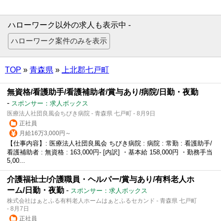
ハローワーク以外の求人も表示中 -
TOP
»
青森県
»
上北郡七戸町
無資格/看護助手/看護補助者/賞与あり/病院/日勤・夜勤
-
スポンサー：求人ボックス
医療法人社団良風会ちびき病院 - 青森県 七戸町 - 8月9日
正社員
月給16万3,000円～
【仕事内容】: 医療法人社団良風会 ちびき病院 : 病院 : 常勤 : 看護助手/
看護補助者 : 無資格 : 163,000円- [内訳] ・基本給 158,000円 ・勤務手当
5,00...
介護福祉士/介護職員・ヘルパー/賞与あり/有料老人ホ
ーム/日勤・夜勤
-
スポンサー：求人ボックス
株式会社はぁとふる有料老人ホームはぁとふるセカンド - 青森県 七戸町
- 8月7日
正社員