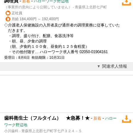
調理員
-
-
新着
ハローワーク野辺地
（事業所の意向により公開していません） - 青森県上北郡七戸町
正社員
月給 184,400円 ～ 192,400円
◇介護老人保健施設の入所者及び通所者の調理業務に従事していた
だきます。
・調理、盛り付け、配膳、食器洗浄等
・朝、昼、夕食の調理
（朝、夕食約１００食、昼食約１２５食程度）
・その他付随す... ハローワーク求人番号 02050-01904161
受理日：8月6日 有効期限：10月31日
関連求人情報
歯科衛生士（フルタイム） ★急募！★
-
-
新着
ハロー
ワーク野辺地
小川歯科 - 青森県上北郡七戸町字七戸３２４－５