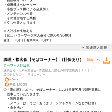
・自動機オペレーター
・成形機オペレーター
・小型プレス機による金属加工
・メンテナンス作業
・その他付随する業務
※立ち作業となります
※入社祝金支給あり
【変... ハローワーク求人番号 02030-07204861
受理日：8月1日 有効期限：8月31日
関連求人情報
調理・接客係【そばコーナー】（社保あり）
-
-
新着
ハ
ローワーク野辺地
株式会社 七戸物産協会 - 青森県上北郡七戸町字荒熊内６７－９４
道の駅しちのへ そばコーナー
パート
時給 1,050円
◇「道の駅しちのへ そばコーナー」における接客及び調理業務に
従事していただきます。
・調理業務
（メニューは、そば・おにぎり・ソフトクリームなどの軽食）
・食器洗い