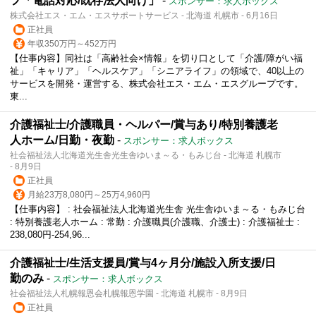
フ「電話対応/既存法人向け」
-
スポンサー：求人ボックス
株式会社エス・エム・エスサポートサービス - 北海道 札幌市 - 6月16日
正社員
年収350万円～452万円
【仕事内容】同社は「高齢社会×情報」を切り口として「介護/障がい福
祉」「キャリア」「ヘルスケア」「シニアライフ」の領域で、40以上の
サービスを開発・運営する、株式会社エス・エム・エスグループです。
東...
介護福祉士/介護職員・ヘルパー/賞与あり/特別養護老
人ホーム/日勤・夜勤
-
スポンサー：求人ボックス
社会福祉法人北海道光生舎光生舎ゆいま～る・もみじ台 - 北海道 札幌市
- 8月9日
正社員
月給23万8,080円～25万4,960円
【仕事内容】 : 社会福祉法人北海道光生舎 光生舎ゆいま～る・もみじ台
: 特別養護老人ホーム : 常勤 : 介護職員(介護職、介護士) : 介護福祉士 :
238,080円-254,96...
介護福祉士/生活支援員/賞与4ヶ月分/施設入所支援/日
勤のみ
-
スポンサー：求人ボックス
社会福祉法人札幌報恩会札幌報恩学園 - 北海道 札幌市 - 8月9日
正社員