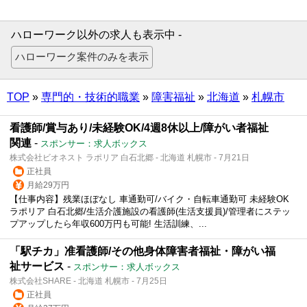
ハローワーク以外の求人も表示中 -
TOP
»
専門的・技術的職業
»
障害福祉
»
北海道
»
札幌市
看護師/賞与あり/未経験OK/4週8休以上/障がい者福祉
関連
-
スポンサー：求人ボックス
株式会社ビオネスト ラポリア 白石北郷 - 北海道 札幌市 - 7月21日
正社員
月給29万円
【仕事内容】残業ほぼなし 車通勤可/バイク・自転車通勤可 未経験OK
ラポリア 白石北郷/生活介護施設の看護師(生活支援員)/管理者にステッ
プアップしたら年収600万円も可能! 生活訓練、...
「駅チカ」准看護師/その他身体障害者福祉・障がい福
祉サービス
-
スポンサー：求人ボックス
株式会社SHARE - 北海道 札幌市 - 7月25日
正社員