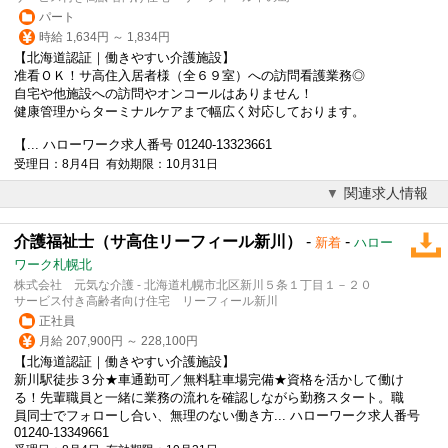
パート
時給 1,634円 ～ 1,834円
【北海道認証｜働きやすい介護施設】
准看ＯＫ！サ高住入居者様（全６９室）への訪問看護業務◎
自宅や他施設への訪問やオンコールはありません！
健康管理からターミナルケアまで幅広く対応しております。
【... ハローワーク求人番号 01240-13323661
受理日：8月4日 有効期限：10月31日
関連求人情報
介護福祉士（サ高住リーフィール新川）
-
-
新着
ハロー
ワーク札幌北
株式会社 元気な介護 - 北海道札幌市北区新川５条１丁目１－２０
サービス付き高齢者向け住宅 リーフィール新川
正社員
月給 207,900円 ～ 228,100円
【北海道認証｜働きやすい介護施設】
新川駅徒歩３分★車通勤可／無料駐車場完備★資格を活かして働け
る！先輩職員と一緒に業務の流れを確認しながら勤務スタート。職
員同士でフォローし合い、無理のない働き方... ハローワーク求人番号
01240-13349661