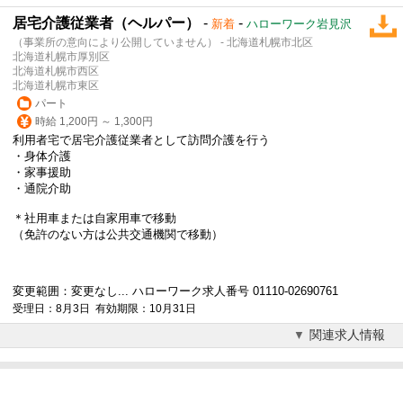
居宅介護従業者（ヘルパー）
-
-
新着
ハローワーク岩見沢
（事業所の意向により公開していません） - 北海道札幌市北区
北海道札幌市厚別区
北海道札幌市西区
北海道札幌市東区
パート
時給 1,200円 ～ 1,300円
利用者宅で居宅介護従業者として訪問介護を行う
・身体介護
・家事援助
・通院介助
＊社用車または自家用車で移動
（免許のない方は公共交通機関で移動）
変更範囲：変更なし... ハローワーク求人番号 01110-02690761
受理日：8月3日 有効期限：10月31日
関連求人情報