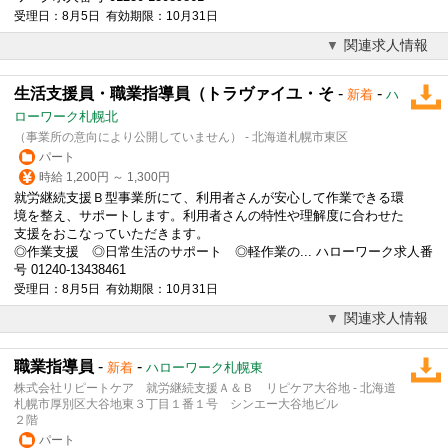
受理日：8月5日 有効期限：10月31日
関連求人情報
生活支援員・職業指導員（トラヴァイユ・そ
-
-
新着
ハ
ローワーク札幌北
（事業所の意向により公開していません） - 北海道札幌市東区
パート
時給 1,200円 ～ 1,300円
就労継続支援Ｂ型事業所にて、利用者さんが安心して作業できる環
境を整え、サポートします。利用者さんの特性や理解度に合わせた
支援をおこなっていただきます。
◎作業支援 ◎日常生活のサポート ◎軽作業の... ハローワーク求人番
号 01240-13438461
受理日：8月5日 有効期限：10月31日
関連求人情報
職業指導員
-
-
新着
ハローワーク札幌東
株式会社リピートケア 就労継続支援Ａ＆Ｂ リピケア大谷地 - 北海道
札幌市厚別区大谷地東３丁目１番１号 シンエー大谷地ビル
２階
パート