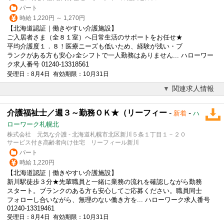
パート
時給 1,220円 ～ 1,270円
【北海道認証｜働きやすい介護施設】
ご入居者さま（全８１室）へ日常生活のサポートをお任せ★
平均介護度１．８！医療ニーズも低いため、経験が浅い・ブ
ランクがある方も安心♪全シフトで一人勤務はありません... ハローワー
ク求人番号 01240-13318561
受理日：8月4日 有効期限：10月31日
関連求人情報
介護福祉士／週３～勤務ＯＫ★（リーフィー
-
-
新着
ハ
ローワーク札幌北
株式会社 元気な介護 - 北海道札幌市北区新川５条１丁目１－２０
サービス付き高齢者向け住宅 リーフィール新川
パート
時給 1,220円
【北海道認証｜働きやすい介護施設】
新川駅徒歩３分★先輩職員と一緒に業務の流れを確認しながら勤務
スタート。ブランクのある方も安心してご応募ください。職員同士
フォローし合いながら、無理のない働き方を... ハローワーク求人番号
01240-13319461
受理日：8月4日 有効期限：10月31日