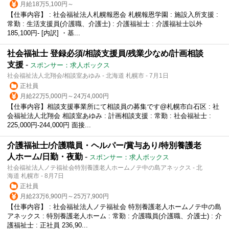
月給18万5,100円～
【仕事内容】 : 社会福祉法人札幌報恩会 札幌報恩学園 : 施設入所支援 :
常勤 : 生活支援員(介護職、介護士) : 介護福祉士 : 介護福祉士以外
185,100円- [内訳] ・基...
社会福祉士 登録必須/相談支援員/残業少なめ/計画相談
支援
-
スポンサー：求人ボックス
社会福祉法人北翔会/相談室あゆみ - 北海道 札幌市 - 7月1日
正社員
月給22万5,000円～24万4,000円
【仕事内容】相談支援事業所にて相談員の募集です@札幌市白石区 : 社
会福祉法人北翔会 相談室あゆみ : 計画相談支援 : 常勤 : 社会福祉士 :
225,000円-244,000円 面接...
介護福祉士/介護職員・ヘルパー/賞与あり/特別養護老
人ホーム/日勤・夜勤
-
スポンサー：求人ボックス
社会福祉法人ノテ福祉会特別養護老人ホームノテ中の島アネックス - 北
海道 札幌市 - 8月7日
正社員
月給23万6,900円～25万7,900円
【仕事内容】 : 社会福祉法人ノテ福祉会 特別養護老人ホームノテ中の島
アネックス : 特別養護老人ホーム : 常勤 : 介護職員(介護職、介護士) : 介
護福祉士 : 正社員 236,90...