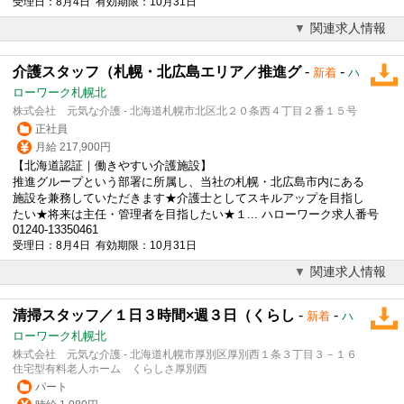
受理日：8月4日 有効期限：10月31日
関連求人情報
介護スタッフ（札幌・北広島エリア／推進グ
-
-
新着
ハ
ローワーク札幌北
株式会社 元気な介護 - 北海道札幌市北区北２０条西４丁目２番１５号
正社員
月給 217,900円
【北海道認証｜働きやすい介護施設】
推進グループという部署に所属し、当社の札幌・北広島市内にある
施設を兼務していただきます★介護士としてスキルアップを目指し
たい★将来は主任・管理者を目指したい★１... ハローワーク求人番号
01240-13350461
受理日：8月4日 有効期限：10月31日
関連求人情報
清掃スタッフ／１日３時間×週３日（くらし
-
-
新着
ハ
ローワーク札幌北
株式会社 元気な介護 - 北海道札幌市厚別区厚別西１条３丁目３－１６
住宅型有料老人ホーム くらしさ厚別西
パート