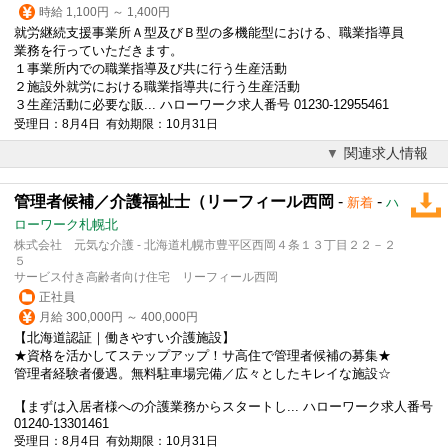
時給 1,100円 ～ 1,400円
就労継続支援事業所Ａ型及びＢ型の多機能型における、職業指導員
業務を行っていただきます。
１事業所内での職業指導及び共に行う生産活動
２施設外就労における職業指導共に行う生産活動
３生産活動に必要な販... ハローワーク求人番号 01230-12955461
受理日：8月4日 有効期限：10月31日
関連求人情報
管理者候補／介護福祉士（リーフィール西岡
-
-
新着
ハ
ローワーク札幌北
株式会社 元気な介護 - 北海道札幌市豊平区西岡４条１３丁目２２－２
５
サービス付き高齢者向け住宅 リーフィール西岡
正社員
月給 300,000円 ～ 400,000円
【北海道認証｜働きやすい介護施設】
★資格を活かしてステップアップ！サ高住で管理者候補の募集★
管理者経験者優遇。無料駐車場完備／広々としたキレイな施設☆
【まずは入居者様への介護業務からスタートし... ハローワーク求人番号
01240-13301461
受理日：8月4日 有効期限：10月31日