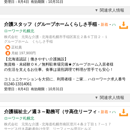
受理日：8月4日 有効期限：10月31日
関連求人情報
介護スタッフ（グループホームくらしさ手稲
-
-
新着
ハ
ローワーク札幌北
株式会社 元気な介護 - 北海道札幌市手稲区富丘２条６丁目２－１
グループホーム くらしさ手稲
正社員
月給 197,900円
【北海道認証｜働きやすい介護施設】
無資格・未経験ＯＫ／無料駐車場完備★グループホーム入居者様
の生活を支えるお仕事。食事は湯煎調理で料理が苦手でも安心！
コミュニケーションを大切に、利用者様・ご家... ハローワーク求人番号
01240-13314061
受理日：8月4日 有効期限：10月31日
関連求人情報
介護福祉士／週３～勤務可（サ高住リーフィ
-
-
新着
ハ
ローワーク札幌北
株式会社 元気な介護 - 北海道札幌市南区澄川４条２丁目１７―１７
サービス付き高齢者向け住宅 リーフィール澄川ヒルズ