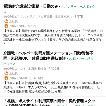
看護師/介護施設/常勤・日勤のみ
-
スポンサー：求人ボック
ス
株式会社ビオネスト ラポリア白石北郷 - 北海道 札幌市 - 8月7日
正社員
月給29万円～30万円
【仕事内容】施設における看護業務および付帯する業務 「生活介護」の
施設での生活支援全般です。 成人生活介護に関連したトレーニングや生
活訓練を一緒に頑張っていただける方、その為の創意工夫が得意な方な
ど、...
介護職・ヘルパー/訪問介護ステーション/日勤/資格不
問・未経験OK・普通自動車運転免許
-
スポンサー：求人
ボックス
株式会社コネクト - 北海道 札幌市 - 7月25日
正社員
月給29万6,000円～45万円
【仕事内容】正社員(正職員) 訪問介護 株式会社コネクト Dot365 札幌の
介護職・ヘルパー求人 月収29万円以上 無資格OK!在宅障害福祉サービ
スで介護職員募集 駅から徒歩10分以内 無...
「札幌」求人サイト/利用実績の照合・契約管理スタッ