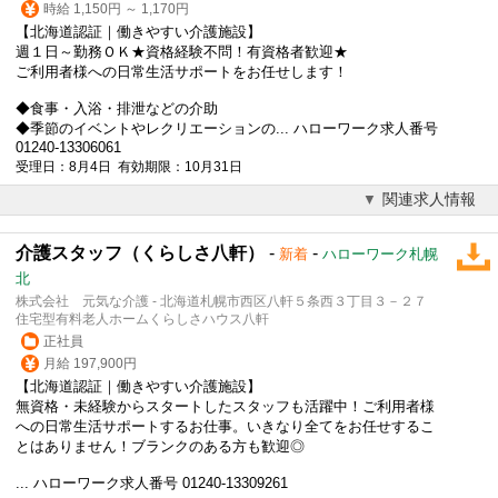
時給 1,150円 ～ 1,170円
【北海道認証｜働きやすい介護施設】
週１日～勤務ＯＫ★資格経験不問！有資格者歓迎★
ご利用者様への日常生活サポートをお任せします！
◆食事・入浴・排泄などの介助
◆季節のイベントやレクリエーションの... ハローワーク求人番号
01240-13306061
受理日：8月4日 有効期限：10月31日
関連求人情報
介護スタッフ（くらしさ八軒）
-
-
新着
ハローワーク札幌
北
株式会社 元気な介護 - 北海道札幌市西区八軒５条西３丁目３－２７
住宅型有料老人ホームくらしさハウス八軒
正社員
月給 197,900円
【北海道認証｜働きやすい介護施設】
無資格・未経験からスタートしたスタッフも活躍中！ご利用者様
への日常生活サポートするお仕事。いきなり全てをお任せするこ
とはありません！ブランクのある方も歓迎◎
... ハローワーク求人番号 01240-13309261