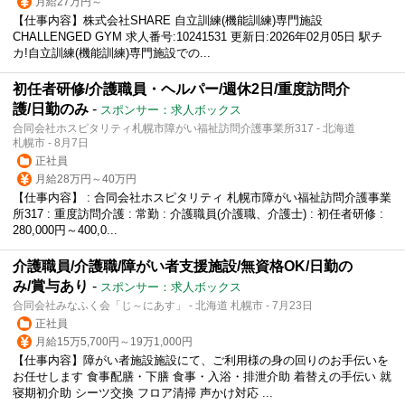
月給27万円～
【仕事内容】株式会社SHARE 自立訓練(機能訓練)専門施設
CHALLENGED GYM 求人番号:10241531 更新日:2026年02月05日 駅チ
カ!自立訓練(機能訓練)専門施設での...
初任者研修/介護職員・ヘルパー/週休2日/重度訪問介
護/日勤のみ
-
スポンサー：求人ボックス
合同会社ホスピタリティ札幌市障がい福祉訪問介護事業所317 - 北海道
札幌市 - 8月7日
正社員
月給28万円～40万円
【仕事内容】 : 合同会社ホスピタリティ 札幌市障がい福祉訪問介護事業
所317 : 重度訪問介護 : 常勤 : 介護職員(介護職、介護士) : 初任者研修 :
280,000円～400,0...
介護職員/介護職/障がい者支援施設/無資格OK/日勤の
み/賞与あり
-
スポンサー：求人ボックス
合同会社みなふく会「じ～にあす」 - 北海道 札幌市 - 7月23日
正社員
月給15万5,700円～19万1,000円
【仕事内容】障がい者施設施設にて、ご利用様の身の回りのお手伝いを
お任せします 食事配膳・下膳 食事・入浴・排泄介助 着替えの手伝い 就
寝期初介助 シーツ交換 フロア清掃 声かけ対応 ...