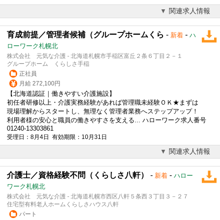
関連求人情報
育成前提／管理者候補（グループホームくら
-
-
新着
ハ
ローワーク札幌北
株式会社 元気な介護 - 北海道札幌市手稲区富丘２条６丁目２－１
グループホーム くらしさ手稲
正社員
月給 272,100円
【北海道認証｜働きやすい介護施設】
初任者研修以上・介護実務経験があれば管理職未経験ＯＫ★まずは
現場理解からスタートし、無理なく管理者業務へステップアップ！
利用者様の安心と職員の働きやすさを支える... ハローワーク求人番号
01240-13303861
受理日：8月4日 有効期限：10月31日
関連求人情報
介護士／資格経験不問（くらしさ八軒）
-
-
新着
ハロー
ワーク札幌北
株式会社 元気な介護 - 北海道札幌市西区八軒５条西３丁目３－２７
住宅型有料老人ホームくらしさハウス八軒
パート