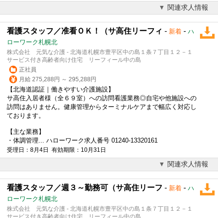
関連求人情報
看護スタッフ／准看ＯＫ！（サ高住リーフィ
-
-
新着
ハ
ローワーク札幌北
株式会社 元気な介護 - 北海道札幌市豊平区中の島１条７丁目１２－１
サービス付き高齢者向け住宅 リーフィール中の島
正社員
月給 275,288円 ～ 295,288円
【北海道認証｜働きやすい介護施設】
サ高住入居者様（全６９室）への訪問看護業務◎自宅や他施設への
訪問はありません。健康管理からターミナルケアまで幅広く対応し
ております。
【主な業務】
・体調管理... ハローワーク求人番号 01240-13320161
受理日：8月4日 有効期限：10月31日
関連求人情報
看護スタッフ／週３～勤務可（サ高住リーフ
-
-
新着
ハ
ローワーク札幌北
株式会社 元気な介護 - 北海道札幌市豊平区中の島１条７丁目１２－１
サービス付き高齢者向け住宅 リーフィール中の島