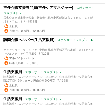
主任介護支援専門員(主任ケアマネジャー)
-
スポンサー：
ジョブメドレー
居宅介護支援事業所双葉 - 北海道札幌市北区新川３条７丁目１－６５新
川３・７ビル３Ｆ - 8月1日
正社員
月給 240,000円～265,000円
訪問介護ヘルパー(生活支援員)
-
スポンサー：ジョブメドレ
ー
ケアセンター キャンピア - 北海道札幌市手稲区手稲本町二条4丁目4-8
マジェスティック手稲205 - 7月29日
アルバイト・パート
時給 1,100円～1,300円
生活支援員
-
スポンサー：ジョブメドレー
障害福祉ヘルパーステーション ユニオン - 北海道札幌市中央区南六条
西26丁目4-5ラフォーレ円山公園505号室 - 7月19日
正社員
月給 180,000円～200,000円
生活支援員
-
スポンサー：ジョブメドレー
障害福祉ヘルパーステーション ユニオン - 北海道札幌市中央区南六条