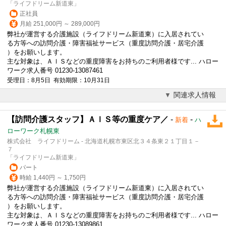
「ライフドリーム新道東」
正社員
月給 251,000円 ～ 289,000円
弊社が運営する介護施設（ライフドリーム新道東）に入居されてい
る方等への訪問介護・
障害福祉
サービス（重度訪問介護・居宅介護
）をお願いします。
主な対象は、ＡｌＳなどの重度障害をお持ちのご利用者様です... ハロー
ワーク求人番号 01230-13087461
受理日：8月5日 有効期限：10月31日
関連求人情報
【訪問介護スタッフ】ＡｌＳ等の重度ケア／
-
-
新着
ハ
ローワーク札幌東
株式会社 ライフドリーム - 北海道札幌市東区北３４条東２１丁目１－
７
「ライフドリーム新道東」
パート
時給 1,440円 ～ 1,750円
弊社が運営する介護施設（ライフドリーム新道東）に入居されてい
る方等への訪問介護・
障害福祉
サービス（重度訪問介護・居宅介護
）をお願いします。
主な対象は、ＡｌＳなどの重度障害をお持ちのご利用者様です... ハロー
ワーク求人番号 01230-13089861