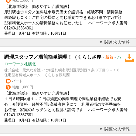
時給 1,080円
【北海道認証｜働きやすい介護施設】
厚別駅徒歩６分／無料駐車場完備★介護資格・経験不問！清掃業務
未経験もＯＫ！ご自宅の掃除と同じ感覚でできるお仕事です♪住宅
型有料老人ホームの清掃業務をお任せいたし... ハローワーク求人番号
01240-13364361
受理日：8月4日 有効期限：10月31日
関連求人情報
調理スタッフ／湯煎簡単調理！（くらしさ厚
-
-
新着
ハ
ローワーク札幌北
株式会社 元気な介護 - 北海道札幌市厚別区厚別西１条３丁目３－１６
住宅型有料老人ホーム くらしさ厚別西
パート
時給 1,080円
【北海道認証｜働きやすい介護施設】
１日６時間×週１～２日◎湯煎の簡単調理で調理業務未経験でも安
心！介護資格・経験不問♪高齢者住宅にて、利用者様の食事準備を
お任せ。家庭のキッチンと同程度の設備です... ハローワーク求人番号
01240-13367561
受理日：8月4日 有効期限：10月31日
関連求人情報