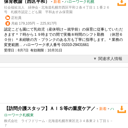
保育教諭（西区平和）
-
-
新着
ハローワーク札幌
社会福祉法人 緑伸会 - 北海道札幌市西区平和２条４丁目１１番２６
号 札幌市認定こども園 平和あすみ保育園
正社員
月給 179,105円 ～ 225,917円
認定こども園にて乳幼児（産休明け～就学前）の保育に従事していただ
きます＊７時から１９時までの間で実働８時間のシフト勤務 （休憩６
０分）＊未経験の方・ブランクのある方も丁寧に指導します。＊業務の
変更範囲... ハローワーク求人番号 01010-29431661
受理日：8月7日 有効期限：10月31日
関連求人情報
【訪問介護スタッフ】ＡｌＳ等の重度ケア／
-
-
新着
ハ
ローワーク札幌東
株式会社 ライフドリーム - 北海道札幌市東区北３４条東２１丁目１－
７