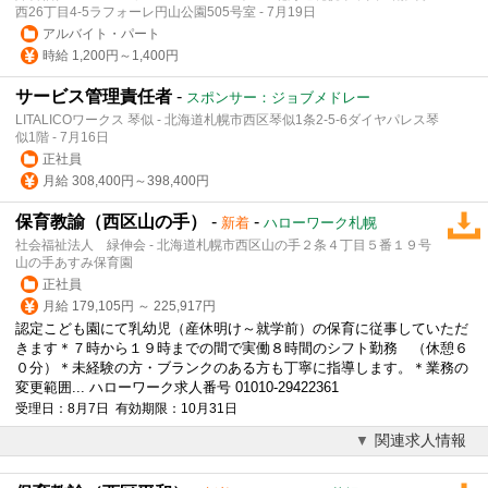
西26丁目4-5ラフォーレ円山公園505号室 - 7月19日
アルバイト・パート
時給 1,200円～1,400円
サービス管理責任者
-
スポンサー：ジョブメドレー
LITALICOワークス 琴似 - 北海道札幌市西区琴似1条2-5-6ダイヤパレス琴
似1階 - 7月16日
正社員
月給 308,400円～398,400円
保育教諭（西区山の手）
-
-
新着
ハローワーク札幌
社会福祉法人 緑伸会 - 北海道札幌市西区山の手２条４丁目５番１９号
山の手あすみ保育園
正社員
月給 179,105円 ～ 225,917円
認定こども園にて乳幼児（産休明け～就学前）の保育に従事していただ
きます＊７時から１９時までの間で実働８時間のシフト勤務 （休憩６
０分）＊未経験の方・ブランクのある方も丁寧に指導します。＊業務の
変更範囲... ハローワーク求人番号 01010-29422361
受理日：8月7日 有効期限：10月31日
関連求人情報