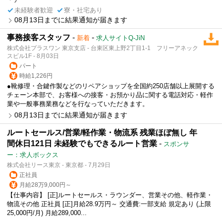
未経験者歓迎
寮・社宅あり
08月13日までに結果通知が届きます
事務接客スタッフ
-
-
新着
求人サイトQ-JiN
株式会社プラスワン 東京支店 - 台東区東上野2丁目1-1 フリーアネック
スビル1F - 8月03日
パート
時給1,226円
●靴修理・合鍵作製などのリペアショップを全国約250店舗以上展開する
チェーン本部で、お客様への接客・お預かり品に関する電話対応・軽作
業や一般事務業務などを行なっていただきます。
08月13日までに結果通知が届きます
ルートセールス/営業/軽作業・物流系 残業ほぼ無し 年
間休日121日 未経験でもできるルート営業
-
スポンサ
ー：求人ボックス
株式会社リース東京 - 東京都 - 7月29日
正社員
月給28万9,000円～
【仕事内容】 [正]ルートセールス・ラウンダー、営業その他、軽作業・
物流その他 正社員 [正]月給28.9万円～ 交通費:一部支給 規定あり (上限
25,000円/月) 月給289,000...