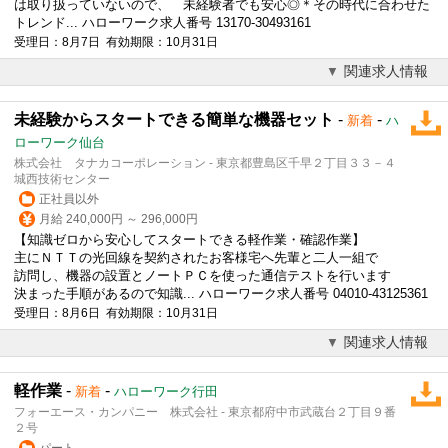
は取り扱っていないので、 未経験者でも安心◎＊その時代に合わせた
トレンド... ハローワーク求人番号 13170-30493161
受理日：8月7日 有効期限：10月31日
関連求人情報
未経験からスタートできる簡単な機器セット
-
-
新着
ハ
ローワーク仙台
株式会社 タナカコーポレーション - 東京都豊島区千早２丁目３３－４
城西技術センター
正社員以外
月給 240,000円 ～ 296,000円
【知識ゼロから安心してスタートできる
軽作業
・確認作業】
主にＮＴＴの光回線を契約されたお客様宅へ先輩と二人一組で
訪問し、機器の設置とノートＰＣを使った通信テストを行います
決まった手順があるので知識... ハローワーク求人番号 04010-43125361
受理日：8月6日 有効期限：10月31日
関連求人情報
軽作業
-
-
新着
ハローワーク行田
フォーエース・カンパニー 株式会社 - 東京都府中市武蔵台２丁目９番
２号
パート