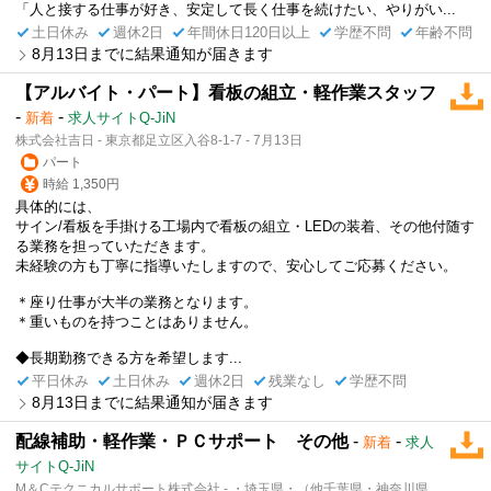
「人と接する仕事が好き、安定して長く仕事を続けたい、やりがい...
土日休み
週休2日
年間休日120日以上
学歴不問
年齢不問
8月13日までに結果通知が届きます
【アルバイト・パート】看板の組立・軽作業スタッフ
-
-
新着
求人サイトQ-JiN
株式会社吉日 - 東京都足立区入谷8-1-7 - 7月13日
パート
時給 1,350円
具体的には、
サイン/看板を手掛ける工場内で看板の組立・LEDの装着、その他付随す
る業務を担っていただきます。
未経験の方も丁寧に指導いたしますので、安心してご応募ください。
＊座り仕事が大半の業務となります。
＊重いものを持つことはありません。
◆長期勤務できる方を希望します...
平日休み
土日休み
週休2日
残業なし
学歴不問
8月13日までに結果通知が届きます
配線補助・軽作業・ＰＣサポート その他
-
-
新着
求人
サイトQ-JiN
M＆Cテクニカルサポート株式会社 - ・埼玉県・（他千葉県・神奈川県