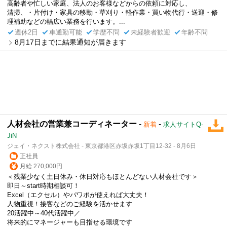
高齢者や忙しい家庭、法人のお客様などからの依頼に対応し、
清掃、・片付け・家具の移動・草刈り・軽作業・買い物代行・送迎・修
理補助などの幅広い業務を行います。...
週休2日
車通勤可能
学歴不問
未経験者歓迎
年齢不問
8月17日までに結果通知が届きます
人材会社の営業兼コーディネーター
-
-
新着
求人サイトQ-
JiN
ジェイ・ネクスト株式会社 - 東京都港区赤坂赤坂1丁目12-32 - 8月6日
正社員
月給 270,000円
＜残業少なく土日休み・休日対応もほとんどない人材会社です＞
即日～start時期相談可！
Excel（エクセル）やパワポが使えれば大丈夫！
人物重視！接客などのご経験を活かせます
20活躍中～40代活躍中／
将来的にマネージャーも目指せる環境です