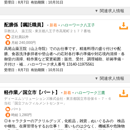
受理日：8月7日 有効期限：10月31日
関連求人情報
配膳係【嘱託職員】
-
-
新着
ハローワーク八王子
宗教法人 薬王院 - 東京都八王子市高尾町２１７７番地
正社員以外
月給 240,000円
高尾山薬王院（山上寺院）でのお仕事です。精進料理の盛り付けや配
膳、食器洗浄参拝者や登山者への応対各行事の準備や対応境内清掃・各
御堂の清掃、
軽作業
など変更範囲：販売、受付、調理補助、祈祷準備・
片付け・補... ハローワーク求人番号 13140-11975561
受理日：8月7日 有効期限：10月31日
関連求人情報
軽作業／国立市【パート】
-
-
新着
ハローワーク三鷹
ディーエムソリューションズ株式会社 - 東京都国立市谷保６－７－６
当社「国立フルフィルメントセンター」
パート
時給 1,280円
◎キャラクターのアクリルグッズ，化粧品，雑貨，ぬいぐるみの 検品
や梱包、在庫管理をするお仕事！ 重いものは少なく、機械系や危険物