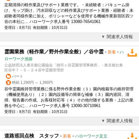
定期清掃の
軽作業
及びサポート業務です。・未経験者：バキューム掛
け、モップ掛け、汚水回収などの
軽作業
及びサポート業務・経験者：未
経験者同様作業に加え、ポリシャーなどを使用する機械作業新宿区四ツ
谷の本社に... ハローワーク求人番号 13080-76541061
受理日：8月7日 有効期限：10月31日
関連求人情報
霊園業務（軽作業／野外作業全般）／谷中霊
-
-
新着
ハ
ローワーク池袋
公益財団法人東京都公園協会「雑司ヶ谷霊園管理事務所」 - 東京都台東
区谷中７－５－２４谷中霊園管理所
パート
時給 1,290円 ～ 1,390円
谷中霊園維持管理業務に係る野外作業全般（１）園内植栽等の維持管理
（機械使用あり）（２）園内設備等の簡単な補修（３）園内巡回、清
掃、報告書の作成、お客様対応等（４）その他付随する業務・上記の業
務を中心に... ハローワーク求人番号 13090-30710961
受理日：8月7日 有効期限：10月31日
関連求人情報
道路巡回点検 スタッフ
-
-
新着
ハローワーク足立