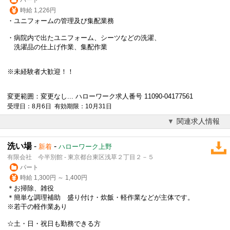
時給 1,226円
・ユニフォームの管理及び集配業務
・病院内で出たユニフォーム、シーツなどの洗濯、
洗濯品の仕上げ作業、集配作業
※未経験者大歓迎！！
変更範囲：変更なし... ハローワーク求人番号 11090-04177561
受理日：8月6日 有効期限：10月31日
関連求人情報
洗い場
-
-
新着
ハローワーク上野
有限会社 今半別館 - 東京都台東区浅草２丁目２－５
パート
時給 1,300円 ～ 1,400円
＊お掃除、雑役
＊簡単な調理補助 盛り付け・炊飯・
軽作業
などが主体です。
※若干の
軽作業
あり
☆土・日・祝日も勤務できる方