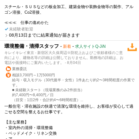
スチール・ＳＵＳなどの板金加工、建築金物や装飾金物等の製作、アル
ゴン溶接、Co2溶接、
≪≪≪ 仕事の進めかた
未経験者歓迎
08月13日までに結果通知が届きます
環境整備・清掃スタッフ
-
-
新着
求人サイトQ-JiN
キレイキレイ東京 - 新宿区大久保周辺※防犯上およびご依頼者様のご意
向により、建物名等の詳細は公開しておりません。勤務地の詳細は、お
電話や面接時にご案内いたします。 - 8月04日
業務委託
相談3,700円～1万5000円
給与・収入モデル（30代後半・女性）1件あたり約2〜3時間程度の作業で
す。
■ 未経験スタート（現場業務のみ2件担当）
約7,400円〜8,400円／日
（目安：1日2件・合計約4〜6時間程度）...
一般住宅・滞在施設の快適で清潔な環境を維持し、お客様が安心して過
ごせる空間を整えるお仕事です。
【主な業務】
・室内外の清掃・環境整備
・ベッドメイク・リネン交換
・ア