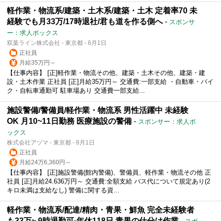
軽作業・物流系/建築・土木系/建築・土木 定着率70 未
経験でも月33万/17時退社/君も道を作る側へ
-
スポンサ
ー：求人ボックス
双葉ライン株式会社 - 東京都 - 6月1日
正社員
月給35万円～
【仕事内容】 [正]軽作業・物流その他、建築・土木その他、建築・建
設・土木作業 正社員 [正]月給35万円～ 交通費:一部支給 ・自動車・バイ
ク・自転車通勤可 駐車場あり 交通費一部支給...
施設警備/警備員/軽作業・物流系 男性活躍中 未経験
OK 月10~11日勤務 医療施設の警備
-
スポンサー：求人ボ
ックス
株式会社アヅマ - 東京都 - 8月1日
正社員
月給24万6,360円～
【仕事内容】 [正]施設警備(館内警備)、警備員、軽作業・物流その他 正
社員 [正]月給24.636万円～ 交通費:全額支給 バス代について規定あり(2
キロ未満は支給なし) 警備に関する資...
軽作業・物流系/配達/精肉・青果・鮮魚 完全未経験者
も33万~ 9時退勤可·年休118日 青果の仕分け作業
-