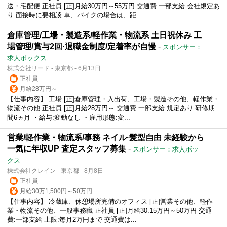
送・宅配便 正社員 [正]月給30万円～55万円 交通費:一部支給 会社規定あ
り 面接時に要相談 車、バイクの場合は、距...
倉庫管理/工場・製造系/軽作業・物流系 土日祝休み 工
場管理/賞与2回·退職金制度/定着率が自慢
-
スポンサー：
求人ボックス
株式会社リード - 東京都 - 6月13日
正社員
月給28万円～
【仕事内容】 工場 [正]倉庫管理・入出荷、工場・製造その他、軽作業・
物流その他 正社員 [正]月給28万円～ 交通費:一部支給 規定あり 研修期
間6ヵ月 ・給与:変動なし ・雇用形態:変...
営業/軽作業・物流系/事務 ネイル·髪型自由 未経験から
一気に年収UP 査定スタッフ募集
-
スポンサー：求人ボッ
クス
株式会社クレイン - 東京都 - 8月8日
正社員
月給30万1,500円～50万円
【仕事内容】 冷蔵庫、休憩場所完備のオフィス [正]営業その他、軽作
業・物流その他、一般事務職 正社員 [正]月給30.15万円～50万円 交通
費:一部支給 上限:毎月2万円まで 交通費は...