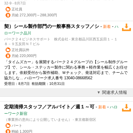
32-9 - 8月7日
正社員
月給 272,300円～288,300円
契）シール製作部門の一般事務スタッフ／シ
-
-
新着
ハ
ローワーク品川
パーク２４ビジネスサポート 株式会社 - 東京都品川区西五反田１－１
８－９五反田ＮＴビル
正社員以外
月給 220,000円
「タイムズカー」を展開するパーク２４グループの【シール制作グルー
プ】で、シール・ステッカー製作に関わる事務＋
軽作業
を幅広くお任せ
します。依頼受付から製作補助、Ｗチェック、発送対応まで、チームで
協力しな... ハローワーク求人番号 13040-08668562
受理日：8月7日 有効期限：10月31日
関連求人情報
定期清掃スタッフ／アルバイト／週１～可
-
-
新着
ハロ
ーワーク新宿
（事業所の意向により公開していません） - 東京都新宿区
パート
時給 1,300円