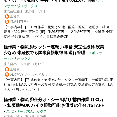
スポ
ンサー：求人ボックス
株式会社遠鎌 - 東京都 - 7月1日
正社員
月給33万円～
【仕事内容】 [正]12軽作業・物流その他、配達・配送・宅配便、精肉・
青果・鮮魚販売 正社員 [正]1月給33万円～、2月給30万円～ 交通費:全額
支給 全額支給 車、バイク、自転車通勤OK...
軽作業・物流系/タクシー運転手/事務 安定性抜群 残業
少なめ 未経験でも国家資格取得可/運行管理
-
スポンサ
ー：求人ボックス
株式会社Z - 東京都 - 7月17日
正社員
月給30万5,000円～50万円
【仕事内容】 [正]軽作業・物流その他、タクシー運転手、一般事務職 正
社員 [正]月給30.5万円～50万円 交通費:一部支給 交通費規定内支給 月給
30万5880円～50万47円 ...
軽作業・物流系/仕分け・シール貼り/構内作業 月33万
~ 私服勤務OK バイク通勤可能 お野菜の仕分けSTAFF
-
スポンサー：求人ボックス
有限会社浅込 - 東京都 - 8月6日