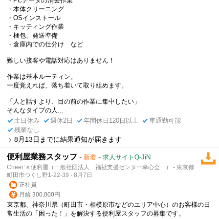
・PCデータの消去作業
・本体クリーニング
・OSインストール
・キッティング作業
・梱包、発送準備
・倉庫内での仕分け など
難しい接客や電話対応はありません！
作業は基本ルーティン。
一度覚えれば、落ち着いて取り組めます。
「人と話すより、目の前の作業に集中したい」
そんなタイプの人...
土日休み
週休2日
年間休日120日以上
車通勤可能
残業なし
8月13日までに結果通知が届きます
便利屋業務スタッフ
-
-
新着
求人サイトQ-JiN
Cheer’ｓ便利屋（一般社団法人 福祉支援センター幸心会 ） - 東京都
町田市つくし野1-22-39 - 8月7日
正社員
月給 300,000円
東京都、神奈川県（町田市・相模原市などのエリア中心）のお客様の日
常生活の「困った！」を解決する便利屋スタッフの募集です。