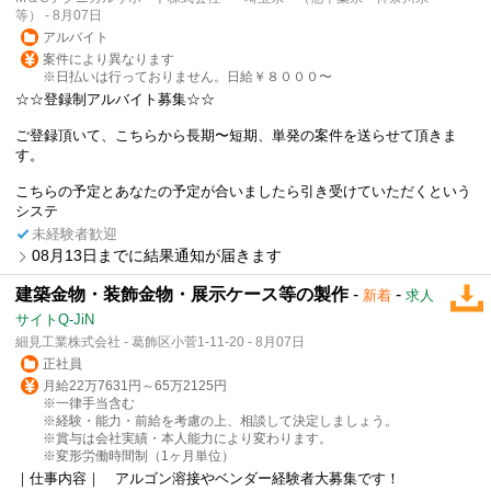
等） - 8月07日
アルバイト
案件により異なります
※日払いは行っておりません。日給￥８０００〜
☆☆登録制アルバイト募集☆☆
ご登録頂いて、こちらから長期〜短期、単発の案件を送らせて頂きま
す。
こちらの予定とあなたの予定が合いましたら引き受けていただくという
システ
未経験者歓迎
08月13日までに結果通知が届きます
建築金物・装飾金物・展示ケース等の製作
-
-
新着
求人
サイトQ-JiN
細見工業株式会社 - 葛飾区小菅1-11-20 - 8月07日
正社員
月給22万7631円～65万2125円
※一律手当含む
※経験・能力・前給を考慮の上、相談して決定しましょう。
※賞与は会社実績・本人能力により変わります。
※変形労働時間制（1ヶ月単位）
｜仕事内容｜ アルゴン溶接やベンダー経験者大募集です！