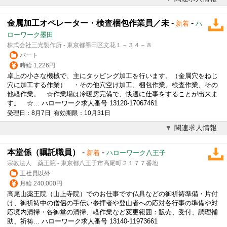
金属加工オペレーター・検査梱包作業員／未
-
-
新着
ハ
ローワーク墨田
株式会社三光製作所 - 東京都墨田区文花１－３４－８
パート
時給 1,226円
卓上の小さな機械で、主にタッピング加工を行います。（金属穴をねじ
穴に加工する作業） ・その他穴空け加工、梱包作業、検査作業、その
他
軽作業
。 ☆作業場は冷暖房完備で、快適に仕事をすることが出来ま
す。 ☆... ハローワーク求人番号 13120-17067461
受理日：8月7日 有効期限：10月31日
関連求人情報
本堂係（嘱託職員）
-
-
新着
ハローワーク八王子
宗教法人 薬王院 - 東京都八王子市高尾町２１７７番地
正社員以外
月給 240,000円
高尾山薬王院（山上寺院）でのお仕事です仏具などの御祈祷準備・片付
け、御祈祷中の僧侶の手伝い参拝者や登山者への応対各行事の準備や対
応境内清掃・各御堂の清掃、
軽作業
など変更範囲：販売、受付、調理補
助、祈祷... ハローワーク求人番号 13140-11973661