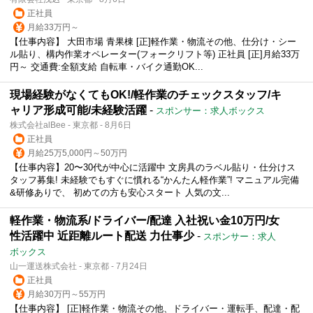
正社員
月給33万円～
【仕事内容】 大田市場 青果棟 [正]軽作業・物流その他、仕分け・シー
ル貼り、構内作業オペレーター(フォークリフト等) 正社員 [正]月給33万
円～ 交通費:全額支給 自転車・バイク通勤OK...
現場経験がなくてもOK!/軽作業のチェックスタッフ/キ
ャリア形成可能/未経験活躍
-
スポンサー：求人ボックス
株式会社alBee - 東京都 - 8月6日
正社員
月給25万5,000円～50万円
【仕事内容】20〜30代が中心に活躍中 文房具のラベル貼り・仕分けス
タッフ募集! 未経験でもすぐに慣れる“かんたん軽作業”! マニュアル完備
&研修ありで、 初めての方も安心スタート 人気の文...
軽作業・物流系/ドライバー/配達 入社祝い金10万円/女
性活躍中 近距離ルート配送 力仕事少
-
スポンサー：求人
ボックス
山一運送株式会社 - 東京都 - 7月24日
正社員
月給30万円～55万円
【仕事内容】 [正]軽作業・物流その他、ドライバー・運転手、配達・配