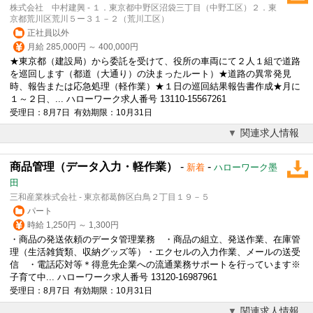
株式会社 中村建興 - １．東京都中野区沼袋三丁目（中野工区）２．東
京都荒川区荒川５ー３１－２（荒川工区）
正社員以外
月給 285,000円 ～ 400,000円
★東京都（建設局）から委託を受けて、役所の車両にて２人１組で道路
を巡回します（都道（大通り）の決まったルート）★道路の異常発見
時、報告または応急処理（
軽作業
）★１日の巡回結果報告書作成★月に
１～２日、... ハローワーク求人番号 13110-15567261
受理日：8月7日 有効期限：10月31日
関連求人情報
商品管理（データ入力・軽作業）
-
-
新着
ハローワーク墨
田
三和産業株式会社 - 東京都葛飾区白鳥２丁目１９－５
パート
時給 1,250円 ～ 1,300円
・商品の発送依頼のデータ管理業務 ・商品の組立、発送作業、在庫管
理（生活雑貨類、収納グッズ等）・エクセルの入力作業、メールの送受
信 ・電話応対等＊得意先企業への流通業務サポートを行っています※
子育て中... ハローワーク求人番号 13120-16987961
受理日：8月7日 有効期限：10月31日
関連求人情報