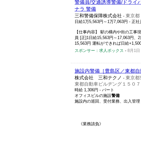
警備員/交通誘導警備/ドライ
ナラ 警備
三和警備保障株式会社
東京都
-
日給1万5,563円～1万7,063円
- 正社
【仕事内容】 駅の構内や街の工事現
員 [正]1日給15,563円～17,063円、
15,563円 運転ができれば日給+1,500
スポンサー：求人ボックス
-
8月1日
施設内警備［豊島区／東都自
株式会社 三和テクノ
東京都
-
東都自動車ビルヂング１５０７
時給 1,306円
- パート
オフィスビルの施設
警備
施設内の巡回、受付業務、出入管理
《業務請負》