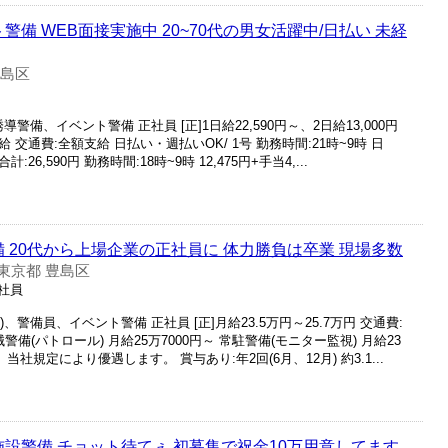
警備 WEB面接実施中 20~70代の男女活躍中/日払い 未経
豊島区
導警備、イベント警備 正社員 [正]1日給22,590円～、2日給13,000円
給 交通費:全額支給 日払い・週払いOK/ 1号 勤務時間:21時~9時 日
合計:26,590円 勤務時間:18時~9時 12,475円+手当4,...
備 20代から上場企業の正社員に 体力勝負は卒業 現場多数
東京都 豊島区
正社員
、警備員、イベント警備 正社員 [正]月給23.5万円～25.7万円 交通費:
械警備(パトロール) 月給25万7000円～ 常駐警備(モニター監視) 月給23
当社規定により優遇します。 賞与あり:年2回(6月、12月) 約3.1...
施設警備 チョット待てぇ 初募集で祝金10万用意してます