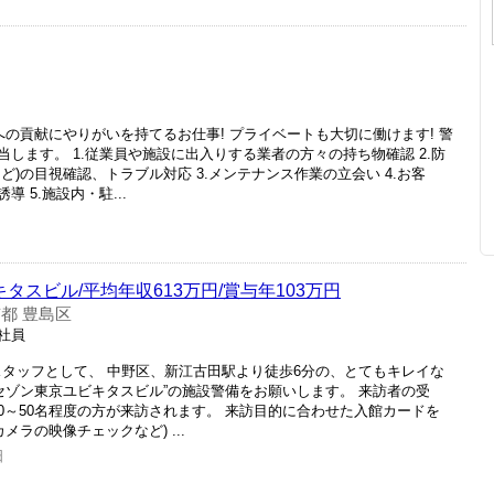
への貢献にやりがいを持てるお仕事! プライベートも大切に働けます! 警
します。 1.従業員や施設に出入りする業者の方々の持ち物確認 2.防
)の目視確認、トラブル対応 3.メンテナンス作業の立会い 4.お客
 5.施設内・駐...
キタスビル/平均年収613万円/賞与年103万円
都 豊島区
正社員
スタッフとして、 中野区、新江古田駅より徒歩6分の、とてもキレイな
セゾン東京ユビキタスビル”の施設警備をお願いします。 来訪者の受
日30～50名程度の方が来訪されます。 来訪目的に合わせた入館カードを
メラの映像チェックなど) ...
日