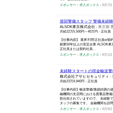
スポンサー：求人ボックス
-
8月7日
巡回警備スタッフ 警備未経験
ALSOK東京株式会社
東京都 
-
月給22万5,500円～40万円
- 正社員
【仕事内容】 業界不問!正社員or契約
創業50年以上の安定企業 ALSOK
正社員または契約社員...
スポンサー：求人ボックス
-
8月1日
未経験スタートの現金輸送警
株式会社アサヒセキュリティ
-
月給23万9,940円
- 正社員
【仕事内容】輸送警備/業績好調の成長
融機関の支店間における貴重品警備業
割分担されていますので、 未経験で
タッフの募集です。 金融機関を訪問
スポンサー：求人ボックス
-
8月9日