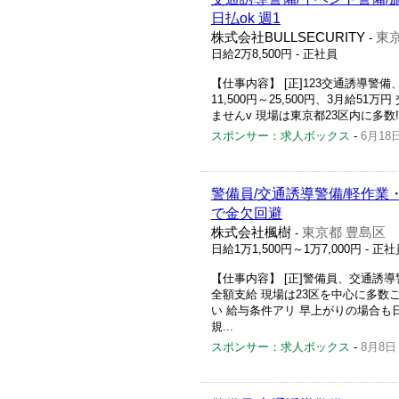
日払ok 週1
株式会社BULLSECURITY
東
-
日給2万8,500円
- 正社員
【仕事内容】 [正]123交通誘導警備、
11,500円～25,500円、3月給
ませんv 現場は東京都23区内に多数! 日給
スポンサー：求人ボックス
-
6月18
警備員/交通誘導警備/軽作業・
で金欠回避
株式会社楓樹
東京都 豊島区
-
日給1万1,500円～1万7,000円
- 正社
【仕事内容】 [正]警備員、交通誘導警備
全額支給 現場は23区を中心に多数
い 給与条件アリ 早上がりの場合も日給
規...
スポンサー：求人ボックス
-
8月8日