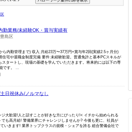
島区
内勤業務/未経験OK・賞与実績有
 豊島区
ら内勤管理まで) 収入:月給23万〜37万円+賞与年2回(実績2.5ヶ月分)
用住宅や退職金制度完備 要件:未経験歓迎。普通免許と基本PCスキルが
からスタートし、現場の基礎を学んでいただきます。将来的には以下の専
す。 ...
日
土日祝休み/ノルマなし
ジ大歓迎!人と話すことが好きな方にぴったり!< イチから始められる
トでも高月給! 警備業界にチャレンジしませんか? 今後も更に、社員が
ていきます! 業界トップクラスの規模・シェアを誇る 総合警備会社で