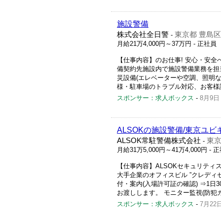
施設警備
株式会社全日警
東京都 豊島区
-
月給21万4,000円～37万円
- 正社員
【仕事内容】のお仕事! 安心・安全
備契約先施設内で施設警備業務を担当
災設備(エレベーターや空調、照明など
様・駐車場のトラブル対応、お客様誘導
スポンサー：求人ボックス
-
8月9日
ALSOKの施設警備/東京ユビ
ALSOK常駐警備株式会社
東京
-
月給31万5,000円～41万4,000円
- 
【仕事内容】ALSOKセキュリティ
大手企業のオフィスビル ”クレディ
付・案内(入場許可証の確認) ⇒1
お渡しします。 モニター監視(防犯カ
スポンサー：求人ボックス
-
7月22