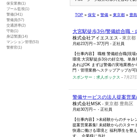
保安業務(1)
プール監視(1)
警備(341)
TOP
»
保安
»
警備
»
東京都
»
豊
警備員(57)
交通誘導(2)
守衛(1)
大宮駅徒歩3分/警備総合職・
身辺警護(14)
株式会社アイエスエス
東京都
-
マンション管理(53)
月給23万円～37万円
- 正社員
警察官(1)
【仕事内容】 職種:警備総合職(現場か
環境:大宮駅徒歩3分の好立地。単身
あればOK まずは警備の実地業務
門・管理業務へステップアップが可能で
スポンサー：求人ボックス
-
7月27
警備サービスの法人提案営業/
株式会社MSK
東京都 豊島区
-
月給30万円～
- 正社員
【仕事内容】>未経験からのチャレン
提案営業募集! 未経験からのスター
快適に働ける環境と 福利厚生を整え
す。 企業様に当社...