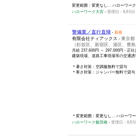
変更範囲：変更なし... ハローワーク求人番
ハローワーク大宮
-
受理日：8月5日
警備業／直行直帰
-
新着
有限会社ティアックス
東京都
-
（杉並区、新宿区、港区、豊島
月給 237,600円 ～ 297,000円
- 正社
建築現場、道路工事現場等の交通誘
＊暑さ対策：空調服無料で貸与
＊寒さ対策：ジャンバー無料で貸与
＊変更範囲：変更なし... ハローワーク求
ハローワーク飯田橋
-
受理日：8月5