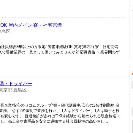
OK 屋内メイン 寮・社宅完備
豊島区
社員経験3年以上の方限定/ 警備未経験OK 賞与(年2回) 寮・社宅完備
東京で警備業界の一員として働いてみませんか?/ 応募資格 ・業界問わず
備・ドライバー
東京都 豊島区
企業/安心のセコムグループ/40～60代活躍中/安心の2名体制勤務 金
務。 必ず2名体制で業務を行い、 1人はドライバー、1人は助手と役
も安心です。 普通免許があればOK!未経験から始められる現金輸送ス
し、売上金や貴重品を安全に運搬する社会貢献性の高いお仕...