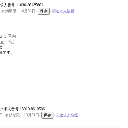
号 11030-26135861
 有効期限：10月31日
-
-
関連求人情報
２３区内
区 他）
員
導です。
人番号 13010-86105061
日 有効期限：10月31日
-
-
関連求人情報