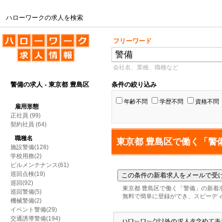
ハローワークの求人を検索
ハローワークの求人を検索
フリーワード
会社名、業種、職種など
警備の求人 - 東京都 豊島区
条件の絞り込み
年齢不問
学歴不問
資格不問
雇用形態
正社員
(99)
契約社員
(64)
職種名
東京都 豊島区で働く「警
施設警備(128)
学校用務(2)
ビルメンテナンス(61)
巡回点検(19)
巡回(92)
東京都 豊島区で働く「警備」の新着
巡回警備(5)
無料で簡単に登録ができ、スピーデ
機械警備(2)
イベント警備(29)
交通誘導警備(194)