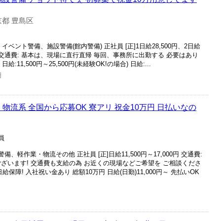
京都 豊島区
イベント警備、施設警備(館内警備) 正社員 [正]1日給28,500円、2日給
51万円 交通費: 基本は、現場に直行直帰 毎回、事務所に出勤する 必要はあり
:11,500円～25,500円(未経験OK!の場合) 日給:...
日
物流系 全国から応募OK 寮アリ 祝金10万円 日払いなの
員
、軽作業・物流その他 正社員 [正]日給11,500円～17,000円 交通費:
ございます! 交通費も支給の為 お近くの現場などご希望を ご相談くださ
保障! 入社祝い金あり 総額10万円 日給(日勤)11,000円～ 先払いOK