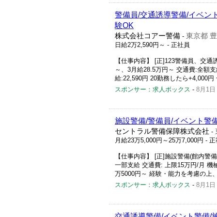
警備員/交通誘導警備/イベント
験OK
株式会社コアー警備
東京都 
-
日給2万2,590円～
- 正社員
【仕事内容】 [正]123警備員、交通誘
～、3月給28.5万円～ 交通費:全額支
給:22,590円 20勤務したら+4,000円 
スポンサー：求人ボックス
-
8月1日
施設警備/警備員/イベント警
セントラル警備保障株式会社
-
月給23万5,000円～25万7,000円
- 
【仕事内容】 [正]施設警備(館内警備)
一部支給 交通費: 上限15万円/月 機
万5000円～ 経験・能力を考慮の上、 
スポンサー：求人ボックス
-
8月1日
交通誘導警備/イベント警備/