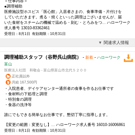
＜仕事内容＞
●
調理補助
医療施設型ホスピス「医心館」入居者さまの、食事準備・片付けを
していただきます。煮る・焼くといった調理はございませんが、届
いた食材をスチームの機械で温める・刻む・とろみをつ... ハローワーク
求人番号 13010-83362461
受理日：8月1日 有効期限：10月31日
関連求人情報
調理補助スタッフ（谷野呉山病院）
-
-
新着
ハローワーク
富山
医療法人社団 和敬会 - 富山県富山市北代５２００
正社員以外
月給 167,500円
・入院患者、デイケアセンター通所者の食事を作るお仕事です
・食材料の下処理と調理
・特別食の調理
・食器の洗浄等
誰にでもできる簡単なお仕事です。懇切丁寧に指導します。
【変更の範囲：変更なし】... ハローワーク求人番号 16010-16006861
受理日：8月1日 有効期限：10月31日