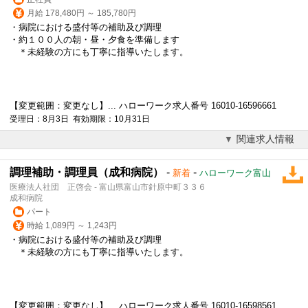
月給 178,480円 ～ 185,780円
・病院における盛付等の補助及び調理
・約１００人の朝・昼・夕食を準備します
＊未経験の方にも丁寧に指導いたします。
【変更範囲：変更なし】... ハローワーク求人番号 16010-16596661
受理日：8月3日 有効期限：10月31日
関連求人情報
調理補助・調理員（成和病院）
-
-
新着
ハローワーク富山
医療法人社団 正啓会 - 富山県富山市針原中町３３６
成和病院
パート
時給 1,089円 ～ 1,243円
・病院における盛付等の補助及び調理
＊未経験の方にも丁寧に指導いたします。
【変更範囲：変更なし】... ハローワーク求人番号 16010-16598561