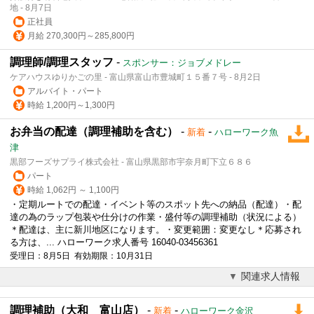
地 - 8月7日
正社員
月給 270,300円～285,800円
調理師/調理スタッフ
-
スポンサー：ジョブメドレー
ケアハウスゆりかごの里 - 富山県富山市豊城町１５番７号 - 8月2日
アルバイト・パート
時給 1,200円～1,300円
お弁当の配達（調理補助を含む）
-
-
新着
ハローワーク魚
津
黒部フーズサプライ株式会社 - 富山県黒部市宇奈月町下立６８６
パート
時給 1,062円 ～ 1,100円
・定期ルートでの配達・イベント等のスポット先への納品（配達）・配
達の為のラップ包装や仕分けの作業・盛付等の
調理補助
（状況による）
＊配達は、主に新川地区になります。・変更範囲：変更なし＊応募され
る方は、... ハローワーク求人番号 16040-03456361
受理日：8月5日 有効期限：10月31日
関連求人情報
調理補助（大和 富山店）
-
-
新着
ハローワーク金沢