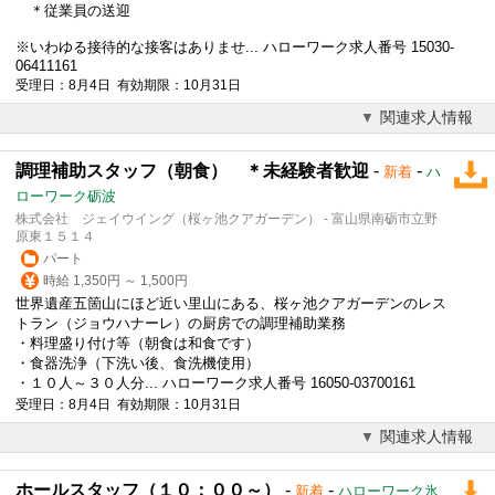
＊従業員の送迎
※いわゆる接待的な接客はありませ... ハローワーク求人番号 15030-
06411161
受理日：8月4日 有効期限：10月31日
関連求人情報
調理補助スタッフ（朝食） ＊未経験者歓迎
-
-
新着
ハ
ローワーク砺波
株式会社 ジェイウイング（桜ヶ池クアガーデン） - 富山県南砺市立野
原東１５１４
パート
時給 1,350円 ～ 1,500円
世界遺産五箇山にほど近い里山にある、桜ヶ池クアガーデンのレス
トラン（ジョウハナーレ）の厨房での
調理補助
業務
・料理盛り付け等（朝食は和食です）
・食器洗浄（下洗い後、食洗機使用）
・１０人～３０人分... ハローワーク求人番号 16050-03700161
受理日：8月4日 有効期限：10月31日
関連求人情報
ホールスタッフ（１０：００～）
-
-
新着
ハローワーク氷