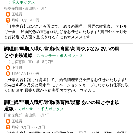
ー：求人ボックス
桜谷保育園 - 富山県 - 8月7日
正社員
月給19万5,700円
【仕事内容】認定こども園にて、 給食の調理、 乳児の離乳食、 アレル
ギー食、 給食関係の書類作成などをお任せいたします! 賞与4.00ヶ月分
と好待遇 収入面を重視される方にもオススメです ...
調理師/早期入職可/常勤/保育園/高岡やぶなみ あいの風
とやま鉄道線
-
スポンサー：求人ボックス
つくし保育園 - 富山県 - 8月7日
正社員
月給17万1,000円
【仕事内容】認可保育園にて、 給食調理業務全般をお任せいたします!
賞与は4.45ヶ月分と高水準 モチベーションをキープしながらお仕事に取
り組めます 最寄り駅から徒歩圏内ですが、 マイカ...
調理師/早期入職可/常勤/保育園/黒部 あいの風とやま鉄
道線
-
スポンサー：求人ボックス
田家保育所 - 富山県 - 8月7日
正社員
月給18万円～22万円