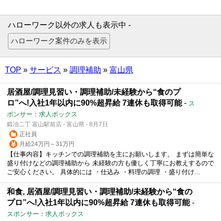
ハローワーク以外の求人も表示中 -
TOP
»
サービス
»
調理補助
»
富山県
居酒屋/調理見習い・調理補助/未経験から“食のプ
ロ”へ!入社1年以内に90%超昇給 7連休も取得可能
-
ス
ポンサー：求人ボックス
鍛冶二丁 富山駅前店 - 富山県 - 8月7日
正社員
月給24万円～31万円
【仕事内容】キッチンでの調理補助を主にお願いします。 まずは簡単な
盛り付けなどの調理補助から 未経験の方も優しく丁寧にお教えするので
ご安心ください。 具体的には ・仕込み ・料理の調理 ・盛り付け...
和食, 居酒屋/調理見習い・調理補助/未経験から“食の
プロ”へ!入社1年以内に90%超昇給 7連休も取得可能
-
スポンサー：求人ボックス