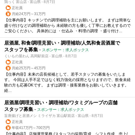
鶏っく 富山店 - 富山県 - 8月7日
正社員
月給24万円～31万円
【仕事内容】キッチンでの調理補助を主にお願いします。 まずは簡単な
盛り付けなどの調理補助から 未経験の方も優しく丁寧にお教えするので
ご安心ください。 具体的には ・仕込み ・料理の調理 ・盛り付け...
居酒屋, 和食/調理見習い・調理補助/人気和食居酒屋で
スタッフを募集
-
スポンサー：求人ボックス
くいもの屋わん 高岡駅前店 - 富山県 - 8月7日
正社員
月給25万円～45万円
【仕事内容】未来の店長候補として、若手スタッフの募集をいたしま
す。 今回は人手不足ではなく戦力強化の採用となりますので、飲食未経
験の方も応募OKです。 まずは調理・接客業務をお願いしていきます。
経...
居酒屋/調理見習い・調理補助/ワタミグループの店舗
スタッフ募集
-
スポンサー：求人ボックス
旨唐揚げと居酒メシ ミライザカ 富山駅前店 - 富山県 - 8月7日
正社員
年収417万円～700万円
【仕事内容】 店舗運営業務 (スタッフの採用/育成、シフト作成、売上/