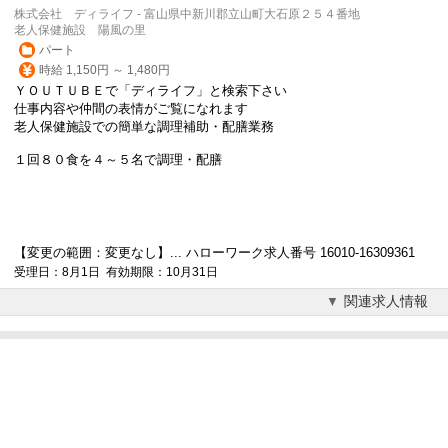
株式会社 ディライフ - 富山県中新川郡立山町大石原２５４番地
老人保健施設 陽風の里
パート
時給 1,150円 ～ 1,480円
ＹＯＵＴＵＢＥで「ディライフ」と検索下さい
仕事内容や仲間の表情がご覧になれます
老人保健施設での簡単な
調理補助
・配膳業務
１回８０食を４～５名で調理・配膳
【変更の範囲：変更なし】... ハローワーク求人番号 16010-16309361
受理日：8月1日 有効期限：10月31日
関連求人情報