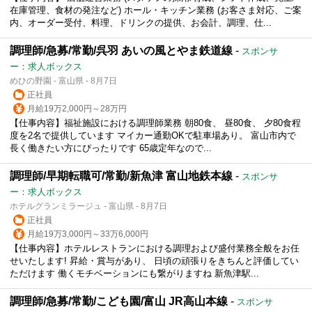
在庫管理、食材の発注など) ホール・キッチン業務 (お客さま対応、ご案
内、オーダー受付、料理、ドリンクの提供、お会計、調理、仕...
調理師/急募/常勤/呉羽 あいの風とやま鉄道線
-
スポンサ
ー：求人ボックス
めひの野園 - 富山県 - 8月7日
正社員
月給19万2,000円～28万円
【仕事内容】福祉施設における調理師業務 朝80食、 昼80食、 夕80食程
度を2名で提供しています マイカー通勤OKで駐車場あり。 富山市内で
長く働きたい方にぴったりです 65歳定年なので...
調理師/早期転職可/常勤/新魚津 富山地鉄本線
-
スポンサ
ー：求人ボックス
ホテルグランミラージュ - 富山県 - 8月7日
正社員
月給19万3,000円～33万6,000円
【仕事内容】ホテルレストランにおける調理および盛付業務全般をお任
せいたします! 昇給・賞与があり、 日頃の頑張りをきちんと評価してい
ただけます 働くモチベーションにも繋がりますね 新魚津駅...
調理師/急募/常勤/こども園/富山 JR高山本線
-
スポンサ