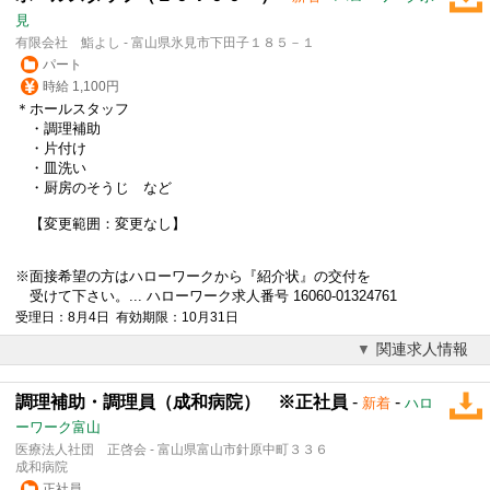
見
有限会社 鮨よし - 富山県氷見市下田子１８５－１
パート
時給 1,100円
＊ホールスタッフ
・
調理補助
・片付け
・皿洗い
・厨房のそうじ など
【変更範囲：変更なし】
※面接希望の方はハローワークから『紹介状』の交付を
受けて下さい。... ハローワーク求人番号 16060-01324761
受理日：8月4日 有効期限：10月31日
関連求人情報
調理補助・調理員（成和病院） ※正社員
-
-
新着
ハロ
ーワーク富山
医療法人社団 正啓会 - 富山県富山市針原中町３３６
成和病院
正社員