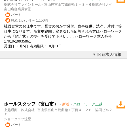
株式会社ファインミール - 富山県富山市総曲輪３－８－６株式会社大和
富山店従業員食堂
パート
時給 1,075円 ～ 1,150円
社員食堂のお仕事です。昼食のおかず盛付、食事提供、洗浄、片付け等
仕事になります。※変更範囲：変更なし※応募される方はハローワーク
から「紹介状」の交付を受けて下さい。... ハローワーク求人番号
17010-19935861
受理日：8月5日 有効期限：10月31日
関連求人情報
ホールスタッフ（富山市）
-
-
新着
ハローワーク上越
上越通商 株式会社 - 富山県富山市総曲輪１丁目４－２６ 協同ビル２
Ｆ
ショークラブ流星
パート