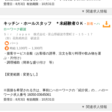
受理日：8月3日 有効期限：10月31日
関連求人情報
キッチン・ホールスタッフ ＊未経験者ＯＫ
-
-
新着
ハ
ローワーク砺波
Ｓｉｒ Ｊａｐａｎ 株式会社 - 富山県砺波市豊町２－１５－１７
（卸）花島精肉店 砺波店
パート
時給 1,100円 ～ 1,300円
・接客サービス全般（お客様の誘導、注文を取り料理や飲み物を運
ぶ・片付け）
・
調理補助
（簡単な盛り付け 等）
【変更範囲：変更なし】
※面接を希望される方は、事前にハローワークの「紹介状」の... ハロー
ワーク求人番号 16050-03645061
受理日：8月3日 有効期限：10月31日
関連求人情報