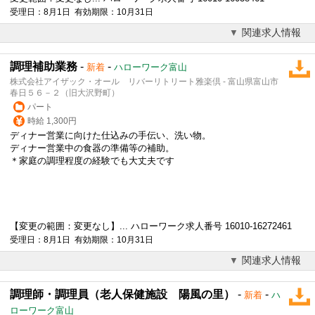
受理日：8月1日 有効期限：10月31日
関連求人情報
調理補助業務
-
-
新着
ハローワーク富山
株式会社アイザック・オール リバーリトリート雅楽倶 - 富山県富山市
春日５６－２（旧大沢野町）
パート
時給 1,300円
ディナー営業に向けた仕込みの手伝い、洗い物。
ディナー営業中の食器の準備等の補助。
＊家庭の調理程度の経験でも大丈夫です
【変更の範囲：変更なし】... ハローワーク求人番号 16010-16272461
受理日：8月1日 有効期限：10月31日
関連求人情報
調理師・調理員（老人保健施設 陽風の里）
-
-
新着
ハ
ローワーク富山