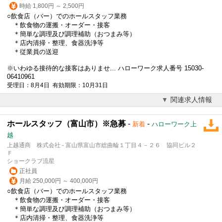
時給 1,800円 ～ 2,500円
○飲食店（バー）でのホールスタッフ業務
＊飲食物の運搬・オーダー・接客
＊簡単な調理及び
調理補助
（おつまみ等）
＊店内清掃・整理、食器洗浄等
＊従業員の送迎
※いわゆる接待的な接客はありませ... ハローワーク求人番号 15030-
06410961
受理日：8月4日 有効期限：10月31日
関連求人情報
ホールスタッフ（富山市）※急募
-
-
新着
ハローワーク上
越
上越通商 株式会社 - 富山県富山市総曲輪１丁目４－２６ 協同ビル２
Ｆ
ショークラブ流星
正社員
月給 250,000円 ～ 400,000円
○飲食店（バー）でのホールスタッフ業務
＊飲食物の運搬・オーダー・接客
＊簡単な調理及び
調理補助
（おつまみ等）
＊店内清掃・整理、食器洗浄等