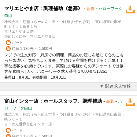
マリエとやま店：調理補助《急募》
-
-
新着
ハローワーク
白山
株式会社 翔志（らーめん世界・つけ麺まぜそば桜） - 富山県富山市桜
町１丁目１番６１号
マリエとやま１階
焼めしくにを マリエとやま店
パート
時給 1,130円 ～ 1,500円
レジでの注文対応、厨房での調理、商品のお渡しを通して心のこも
った気遣い、気持ちよく食事して頂ける空間を届け明るく元気！丁
寧な接客を心掛けています。実際にお客様からのアンケートでは接
客が素晴らしい... ハローワーク求人番号 17080-07313261
受理日：8月3日 有効期限：10月31日
関連求人情報
富山インター店：ホールスタッフ、調理補助
-
-
新着
ハ
ローワーク白山
株式会社 翔志（らーめん世界・つけ麺まぜそば桜） - 富山県富山市黒
崎５０－１
らーめん世界富山インター店
パート
時給 1,130円 ～ 1,500円