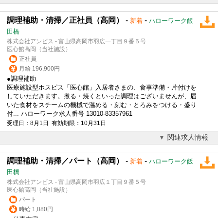
調理補助・清掃／正社員（高岡）
-
-
新着
ハローワーク飯
田橋
株式会社アンビス - 富山県高岡市羽広一丁目９番５号
医心館高岡（当社施設）
正社員
月給 196,900円
●
調理補助
医療施設型ホスピス「医心館」入居者さまの、食事準備・片付けを
していただきます。煮る・焼くといった調理はございませんが、届
いた食材をスチームの機械で温める・刻む・とろみをつける・盛り
付... ハローワーク求人番号 13010-83357961
受理日：8月1日 有効期限：10月31日
関連求人情報
調理補助・清掃／パート（高岡）
-
-
新着
ハローワーク飯
田橋
株式会社アンビス - 富山県高岡市羽広１丁目９番５号
医心館高岡（当社施設）
パート
時給 1,080円