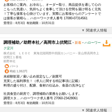
お客様のご案内、お冷出し、オーダー取り、商品提供を通して心の
こもった気遣い、気持ちよく食事して頂ける空間を届け明るく元気
！丁寧な接客を心掛けています。実際にお客様からのアンケートで
は接客が素晴ら... ハローワーク求人番号 17080-07314561
受理日：8月3日 有効期限：10月31日
関連求人情報
調理補助／助野本社／高岡市上伏間江
-
-
新着
ハローワー
ク淀川
株式会社 ＬＥＯＣ 東海北陸関西中四国カンパニー - 富山県高岡市上
伏間江１番地
助野本社
パート
時給 1,062円
未経験歓迎／雇い止め規定なし／副業可
充実した福利厚生！（求人に関する特記事項に記載）
料理の盛り付け、配膳、食材の仕込み、食器の洗浄など
社員食堂の厨房で、
調理補助
の業務をお願いします。
調理スタ... ハローワーク求人番号 27060-23428061
受理日：8月3日 有効期限：10月31日
関連求人情報