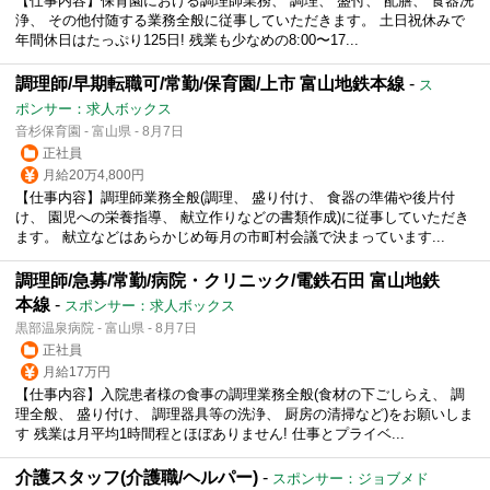
【仕事内容】保育園における調理師業務、 調理、 盛付、 配膳、 食器洗
浄、 その他付随する業務全般に従事していただきます。 土日祝休みで
年間休日はたっぷり125日! 残業も少なめの8:00〜17...
調理師/早期転職可/常勤/保育園/上市 富山地鉄本線
-
ス
ポンサー：求人ボックス
音杉保育園 - 富山県 - 8月7日
正社員
月給20万4,800円
【仕事内容】調理師業務全般(調理、 盛り付け、 食器の準備や後片付
け、 園児への栄養指導、 献立作りなどの書類作成)に従事していただき
ます。 献立などはあらかじめ毎月の市町村会議で決まっています...
調理師/急募/常勤/病院・クリニック/電鉄石田 富山地鉄
本線
-
スポンサー：求人ボックス
黒部温泉病院 - 富山県 - 8月7日
正社員
月給17万円
【仕事内容】入院患者様の食事の調理業務全般(食材の下ごしらえ、 調
理全般、 盛り付け、 調理器具等の洗浄、 厨房の清掃など)をお願いしま
す 残業は月平均1時間程とほぼありません! 仕事とプライベ...
介護スタッフ(介護職/ヘルパー)
-
スポンサー：ジョブメド