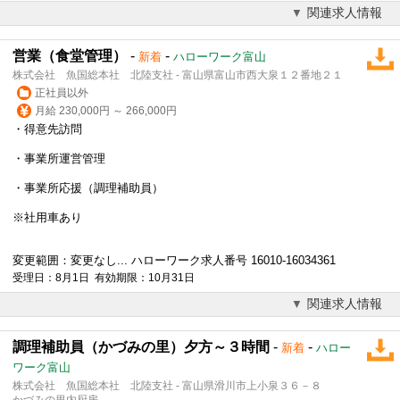
関連求人情報
営業（食堂管理）
-
-
新着
ハローワーク富山
株式会社 魚国総本社 北陸支社 - 富山県富山市西大泉１２番地２１
正社員以外
月給 230,000円 ～ 266,000円
・得意先訪問
・事業所運営管理
・事業所応援（
調理補助
員）
※社用車あり
変更範囲：変更なし... ハローワーク求人番号 16010-16034361
受理日：8月1日 有効期限：10月31日
関連求人情報
調理補助員（かづみの里）夕方～３時間
-
-
新着
ハロー
ワーク富山
株式会社 魚国総本社 北陸支社 - 富山県滑川市上小泉３６－８
かづみの里内厨房