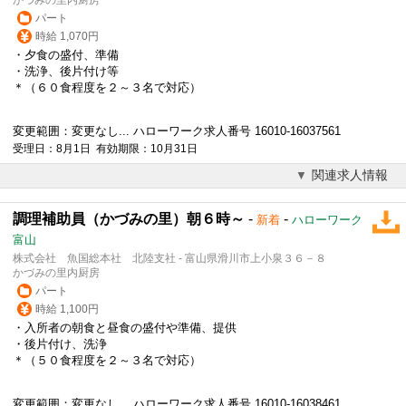
パート
時給 1,070円
・夕食の盛付、準備
・洗浄、後片付け等
＊（６０食程度を２～３名で対応）
変更範囲：変更なし... ハローワーク求人番号 16010-16037561
受理日：8月1日 有効期限：10月31日
関連求人情報
調理補助員（かづみの里）朝６時～
-
-
新着
ハローワーク
富山
株式会社 魚国総本社 北陸支社 - 富山県滑川市上小泉３６－８
かづみの里内厨房
パート
時給 1,100円
・入所者の朝食と昼食の盛付や準備、提供
・後片付け、洗浄
＊（５０食程度を２～３名で対応）
変更範囲：変更なし... ハローワーク求人番号 16010-16038461