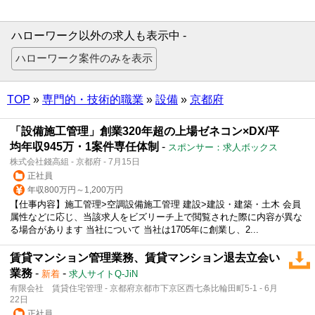
ハローワーク以外の求人も表示中 -
TOP
»
専門的・技術的職業
»
設備
»
京都府
「設備施工管理」創業320年超の上場ゼネコン×DX/平
均年収945万・1案件専任体制
-
スポンサー：求人ボックス
株式会社錢高組 - 京都府 - 7月15日
正社員
年収800万円～1,200万円
【仕事内容】施工管理>空調設備施工管理 建設>建設・建築・土木 会員
属性などに応じ、当該求人をビズリーチ上で閲覧された際に内容が異な
る場合があります 当社について 当社は1705年に創業し、2...
賃貸マンション管理業務、賃貸マンション退去立会い
業務
-
-
新着
求人サイトQ-JiN
有限会社 賃貸住宅管理 - 京都府京都市下京区西七条比輪田町5-1 - 6月
22日
正社員