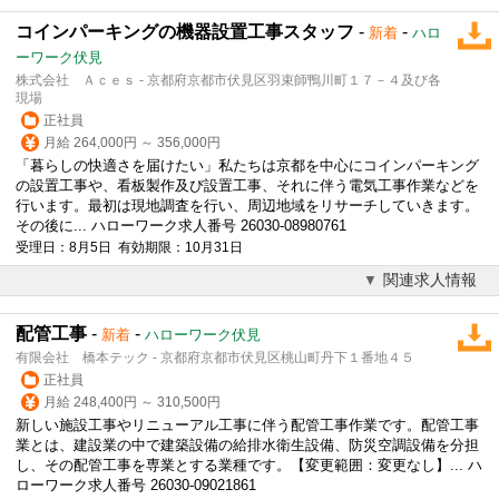
コインパーキングの機器設置工事スタッフ
-
-
新着
ハロ
ーワーク伏見
株式会社 Ａｃｅｓ - 京都府京都市伏見区羽束師鴨川町１７－４及び各
現場
正社員
月給 264,000円 ～ 356,000円
「暮らしの快適さを届けたい」私たちは京都を中心にコインパーキング
の設置工事や、看板製作及び設置工事、それに伴う電気工事作業などを
行います。最初は現地調査を行い、周辺地域をリサーチしていきます。
その後に... ハローワーク求人番号 26030-08980761
受理日：8月5日 有効期限：10月31日
関連求人情報
配管工事
-
-
新着
ハローワーク伏見
有限会社 橋本テック - 京都府京都市伏見区桃山町丹下１番地４５
正社員
月給 248,400円 ～ 310,500円
新しい施設工事やリニューアル工事に伴う配管工事作業です。配管工事
業とは、建設業の中で建築
設備
の給排水衛生
設備
、防災空調
設備
を分担
し、その配管工事を専業とする業種です。【変更範囲：変更なし】... ハ
ローワーク求人番号 26030-09021861