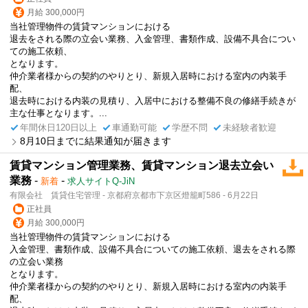
月給 300,000円
当社管理物件の賃貸マンションにおける
退去をされる際の立会い業務、入金管理、書類作成、設備不具合につい
ての施工依頼、
となります。
仲介業者様からの契約のやりとり、新規入居時における室内の内装手
配、
退去時における内装の見積り、入居中における整備不良の修繕手続きが
主な仕事となります。...
年間休日120日以上
車通勤可能
学歴不問
未経験者歓迎
8月10日までに結果通知が届きます
賃貸マンション管理業務、賃貸マンション退去立会い
業務
-
-
新着
求人サイトQ-JiN
有限会社 賃貸住宅管理 - 京都府京都市下京区燈籠町586 - 6月22日
正社員
月給 300,000円
当社管理物件の賃貸マンションにおける
入金管理、書類作成、設備不具合についての施工依頼、退去をされる際
の立会い業務
となります。
仲介業者様からの契約のやりとり、新規入居時における室内の内装手
配、