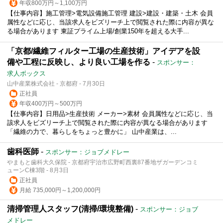
年収800万円～1,100万円
【仕事内容】施工管理>電気設備施工管理 建設>建設・建築・土木 会員
属性などに応じ、当該求人をビズリーチ上で閲覧された際に内容が異な
る場合があります 東証プライム上場/創業150年を超える大手...
「京都/繊維フィルター工場の生産技術」アイデアを設
備や工程に反映し、より良い工場を作る
-
スポンサー：
求人ボックス
山中産業株式会社 - 京都府 - 7月30日
正社員
年収400万円～500万円
【仕事内容】日用品>生産技術 メーカー>素材 会員属性などに応じ、当
該求人をビズリーチ上で閲覧された際に内容が異なる場合があります
「繊維の力で、暮らしをちょっと豊かに」 山中産業は、...
歯科医師
-
スポンサー：ジョブメドレー
やまもと歯科大久保院 - 京都府宇治市広野町西裏87番地ザガーデンコミ
ューンC棟3階 - 8月3日
正社員
月給 735,000円～1,200,000円
清掃管理人スタッフ(清掃/環境整備)
-
スポンサー：ジョブ
メドレー