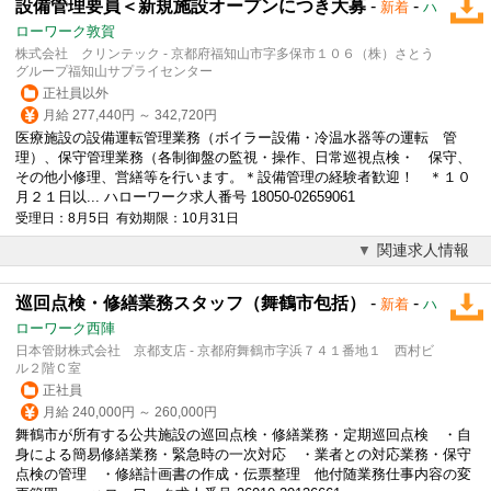
設備管理要員＜新規施設オープンにつき大募
-
-
新着
ハ
ローワーク敦賀
株式会社 クリンテック - 京都府福知山市字多保市１０６（株）さとう
グループ福知山サプライセンター
正社員以外
月給 277,440円 ～ 342,720円
医療施設の
設備
運転管理業務（ボイラー
設備
・冷温水器等の運転 管
理）、保守管理業務（各制御盤の監視・操作、日常巡視点検・ 保守、
その他小修理、営繕等を行います。＊
設備
管理の経験者歓迎！ ＊１０
月２１日以... ハローワーク求人番号 18050-02659061
受理日：8月5日 有効期限：10月31日
関連求人情報
巡回点検・修繕業務スタッフ（舞鶴市包括）
-
-
新着
ハ
ローワーク西陣
日本管財株式会社 京都支店 - 京都府舞鶴市字浜７４１番地１ 西村ビ
ル２階Ｃ室
正社員
月給 240,000円 ～ 260,000円
舞鶴市が所有する公共施設の巡回点検・修繕業務・定期巡回点検 ・自
身による簡易修繕業務・緊急時の一次対応 ・業者との対応業務・保守
点検の管理 ・修繕計画書の作成・伝票整理 他付随業務仕事内容の変