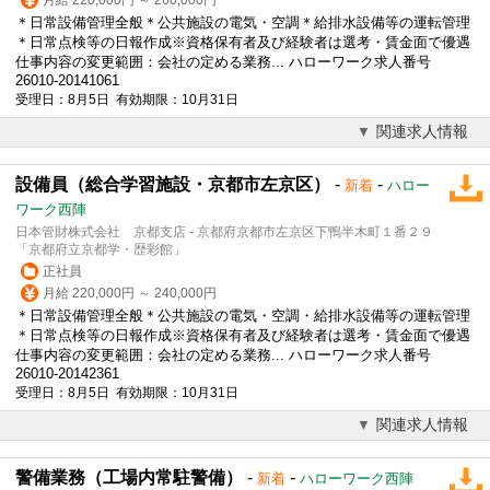
＊日常
設備
管理全般＊公共施設の電気・空調＊給排水
設備
等の運転管理
＊日常点検等の日報作成※資格保有者及び経験者は選考・賃金面で優遇
仕事内容の変更範囲：会社の定める業務... ハローワーク求人番号
26010-20141061
受理日：8月5日 有効期限：10月31日
関連求人情報
設備員（総合学習施設・京都市左京区）
-
-
新着
ハロー
ワーク西陣
日本管財株式会社 京都支店 - 京都府京都市左京区下鴨半木町１番２９
「京都府立京都学・歴彩館」
正社員
月給 220,000円 ～ 240,000円
＊日常
設備
管理全般＊公共施設の電気・空調・給排水
設備
等の運転管理
＊日常点検等の日報作成※資格保有者及び経験者は選考・賃金面で優遇
仕事内容の変更範囲：会社の定める業務... ハローワーク求人番号
26010-20142361
受理日：8月5日 有効期限：10月31日
関連求人情報
警備業務（工場内常駐警備）
-
-
新着
ハローワーク西陣