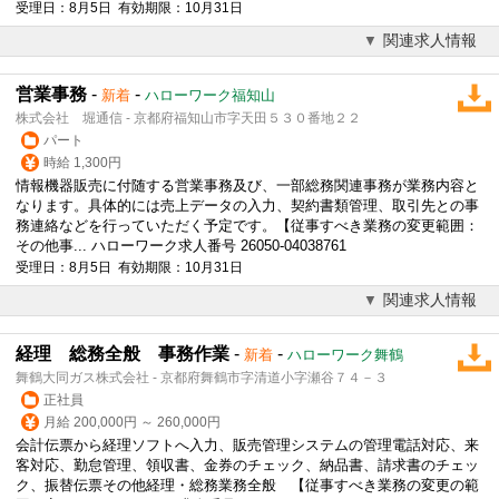
受理日：8月5日 有効期限：10月31日
関連求人情報
営業事務
-
-
新着
ハローワーク福知山
株式会社 堀通信 - 京都府福知山市字天田５３０番地２２
パート
時給 1,300円
情報機器販売に付随する営業事務及び、一部総務関連事務が業務内容と
なります。具体的には売上データの入力、契約書類管理、取引先との事
務連絡などを行っていただく予定です。【従事すべき業務の変更範囲：
その他事... ハローワーク求人番号 26050-04038761
受理日：8月5日 有効期限：10月31日
関連求人情報
経理 総務全般 事務作業
-
-
新着
ハローワーク舞鶴
舞鶴大同ガス株式会社 - 京都府舞鶴市字清道小字瀬谷７４－３
正社員
月給 200,000円 ～ 260,000円
会計伝票から経理ソフトへ入力、販売管理システムの管理電話対応、来
客対応、勤怠管理、領収書、金券のチェック、納品書、請求書のチェッ
ク、振替伝票その他経理・総務業務全般 【従事すべき業務の変更の範