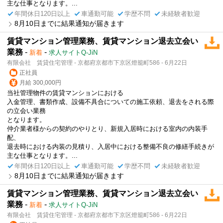
主な仕事となります。...
年間休日120日以上
車通勤可能
学歴不問
未経験者歓迎
8月10日までに結果通知が届きます
賃貸マンション管理業務、賃貸マンション退去立会い
業務
-
-
新着
求人サイトQ-JiN
有限会社 賃貸住宅管理 - 京都府京都市下京区燈籠町586 - 6月22日
正社員
月給 300,000円
当社管理物件の賃貸マンションにおける
入金管理、書類作成、設備不具合についての施工依頼、退去をされる際
の立会い業務
となります。
仲介業者様からの契約のやりとり、新規入居時における室内の内装手
配、
退去時における内装の見積り、入居中における整備不良の修繕手続きが
主な仕事となります。...
年間休日120日以上
車通勤可能
学歴不問
未経験者歓迎
8月10日までに結果通知が届きます
賃貸マンション管理業務、賃貸マンション退去立会い
業務
-
-
新着
求人サイトQ-JiN
有限会社 賃貸住宅管理 - 京都府京都市下京区燈籠町586 - 6月22日