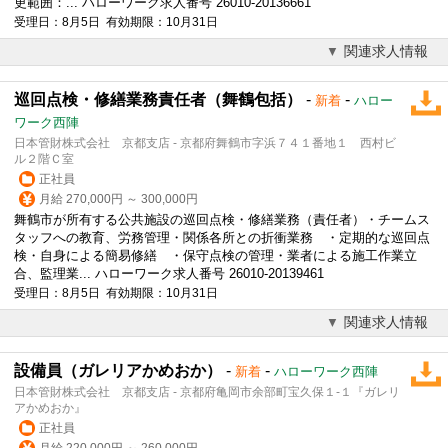
更範囲：... ハローワーク求人番号 26010-20136661
受理日：8月5日 有効期限：10月31日
関連求人情報
巡回点検・修繕業務責任者（舞鶴包括）
-
-
新着
ハロー
ワーク西陣
日本管財株式会社 京都支店 - 京都府舞鶴市字浜７４１番地１ 西村ビ
ル２階Ｃ室
正社員
月給 270,000円 ～ 300,000円
舞鶴市が所有する公共施設の巡回点検・修繕業務（責任者）・チームス
タッフへの教育、労務管理・関係各所との折衝業務 ・定期的な巡回点
検・自身による簡易修繕 ・保守点検の管理・業者による施工作業立
合、監理業... ハローワーク求人番号 26010-20139461
受理日：8月5日 有効期限：10月31日
関連求人情報
設備員（ガレリアかめおか）
-
-
新着
ハローワーク西陣
日本管財株式会社 京都支店 - 京都府亀岡市余部町宝久保１‐１『ガレリ
アかめおか』
正社員
月給 220,000円 ～ 260,000円