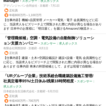
Manager
-
スポンサー：求人ボックス
アマゾンジャパン合同会社 - 京都府 - 7月1日
正社員
年収800万円～1,100万円
【仕事内容】機械>品質管理 メーカー>電気・電子 会員属性などに応
じ、当該求人をビズリーチ上で閲覧された際に内容が異なる場合があり
ます 日本中のお客様に「明日届く」を届けるAmazonの物流ネッ...
「管理職候補」空調・電気設備の自動制御ソリューシ
ョン支援カンパニー
-
スポンサー：求人ボックス
有限会社関西技研 - 京都府 - 8月1日
正社員
【仕事内容】建築・土木>空調設備設計 建設>設備・電気 会員属性など
に応じ、当該求人をビズリーチ上で閲覧された際に内容が異なる場合が
あります 仕事内容 将来の幹部候補として、まずは現場で自動制...
「URグループ企業」技術系総合職建築設備施工管理/
社員定着率95%/土日休み/残業18時間程度
-
スポンサー：
求人ボックス
日本総合住生活株式会社 - 京都府 - 6月23日
正社員
年収400万円～700万円
【仕事内容】建築・土木>プラント設計 建設>設備・電気 会員属性など