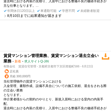
退去時における内装の見積り、入居中における整備不良の修繕手続きが
主な仕事となります。...
年間休日120日以上
車通勤可能
学歴不問
未経験者歓迎
8月10日までに結果通知が届きます
賃貸マンション管理業務、賃貸マンション退去立会い
業務
-
-
新着
求人サイトQ-JiN
有限会社 賃貸住宅管理 - 京都府京都市下京区燈籠町586 - 6月22日
正社員
月給 300,000円
当社管理物件の賃貸マンションにおける
入金管理、書類作成、設備不具合についての施工依頼、退去をされる際
の立会い業務
となります。
仲介業者様からの契約のやりとり、新規入居時における室内の内装手
配、
退去時における内装の見積り、入居中における整備不良の修繕手続きが