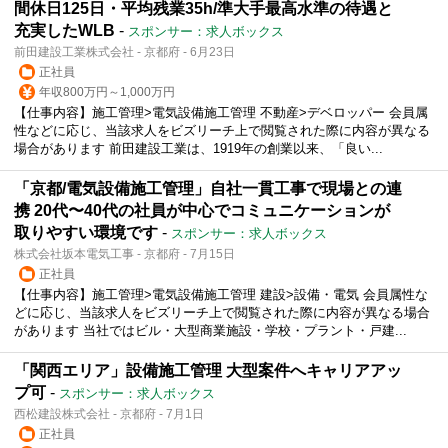
間休日125日・平均残業35h/準大手最高水準の待遇と
充実したWLB
-
スポンサー：求人ボックス
前田建設工業株式会社 - 京都府 - 6月23日
正社員
年収800万円～1,000万円
【仕事内容】施工管理>電気設備施工管理 不動産>デベロッパー 会員属
性などに応じ、当該求人をビズリーチ上で閲覧された際に内容が異なる
場合があります 前田建設工業は、1919年の創業以来、「良い...
「京都/電気設備施工管理」自社一貫工事で現場との連
携 20代〜40代の社員が中心でコミュニケーションが
取りやすい環境です
-
スポンサー：求人ボックス
株式会社坂本電気工事 - 京都府 - 7月15日
正社員
【仕事内容】施工管理>電気設備施工管理 建設>設備・電気 会員属性な
どに応じ、当該求人をビズリーチ上で閲覧された際に内容が異なる場合
があります 当社ではビル・大型商業施設・学校・プラント・戸建...
「関西エリア」設備施工管理 大型案件へキャリアアッ
プ可
-
スポンサー：求人ボックス
西松建設株式会社 - 京都府 - 7月1日
正社員