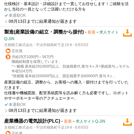
仕様検討・基本設計・詳細設計まで一貫してお任せします！ご経験を活
かし当社の一員となってご活躍いただける方を
車通勤OK
08月13日までに結果通知が届きます
製造(産業設備の組立・調整から据付)
-
-
新着
求人サイト
Q-JiN
京都精工株式会社 - 宇治市槙島町千足19-8 - 8月03日
正社員
月給29万1000円～56万円
職能給制度を採用しています。
*一般職 基本給291000円以上、別途残業代 賞与 4ヶ月+業績賞与→モデル
年収524万円
*技能職 基本給320000円以上、固定残業手当60000円 賞与 4ヶ...
産業設備の組立、調整から、お客様への搬入・据付けまでを行っていた
だきます。
仕様書や機械図面、配管系統図等を読み解く力も必要ですし、ロボット
やサーボモーター等のアクチュエーター、
車通勤OK
08月13日までに結果通知が届きます
産業機器の電気設計(PLC)
-
-
新着
求人サイトQ-JiN
京都精工株式会社 - 宇治市槇島町千足19-8 - 8月03日
正社員