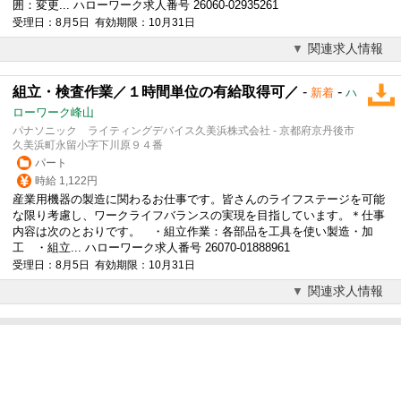
囲：変更... ハローワーク求人番号 26060-02935261
受理日：8月5日 有効期限：10月31日
関連求人情報
組立・検査作業／１時間単位の有給取得可／
-
-
新着
ハ
ローワーク峰山
パナソニック ライティングデバイス久美浜株式会社 - 京都府京丹後市
久美浜町永留小字下川原９４番
パート
時給 1,122円
産業用機器の製造に関わるお仕事です。皆さんのライフステージを可能
な限り考慮し、ワークライフバランスの実現を目指しています。＊仕事
内容は次のとおりです。 ・組立作業：各部品を工具を使い製造・加
工 ・組立... ハローワーク求人番号 26070-01888961
受理日：8月5日 有効期限：10月31日
関連求人情報