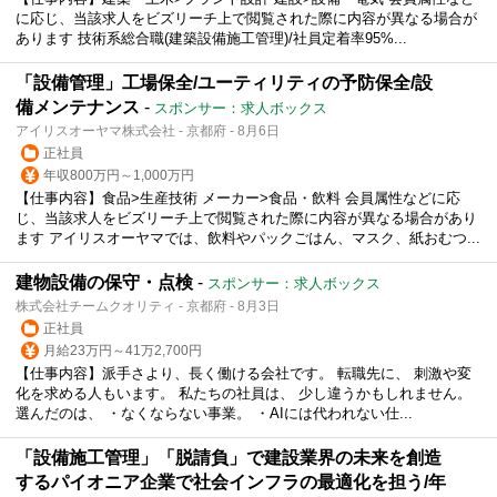
に応じ、当該求人をビズリーチ上で閲覧された際に内容が異なる場合が
あります 技術系総合職(建築設備施工管理)/社員定着率95%...
「設備管理」工場保全/ユーティリティの予防保全/設
備メンテナンス
-
スポンサー：求人ボックス
アイリスオーヤマ株式会社 - 京都府 - 8月6日
正社員
年収800万円～1,000万円
【仕事内容】食品>生産技術 メーカー>食品・飲料 会員属性などに応
じ、当該求人をビズリーチ上で閲覧された際に内容が異なる場合があり
ます アイリスオーヤマでは、飲料やパックごはん、マスク、紙おむつ...
建物設備の保守・点検
-
スポンサー：求人ボックス
株式会社チームクオリティ - 京都府 - 8月3日
正社員
月給23万円～41万2,700円
【仕事内容】派手さより、長く働ける会社です。 転職先に、 刺激や変
化を求める人もいます。 私たちの社員は、 少し違うかもしれません。
選んだのは、 ・なくならない事業。 ・AIには代われない仕...
「設備施工管理」「脱請負」で建設業界の未来を創造
するパイオニア企業で社会インフラの最適化を担う/年