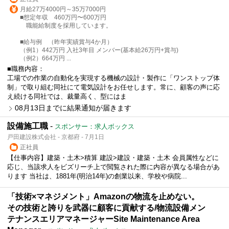
月給27万4000円～35万7000円
■想定年収 460万円〜600万円
職能給制度を採用しています。
■給与例 （昨年実績賞与4か月）
（例1）442万円 入社3年目 メンバー(基本給26万円+賞与)
（例2）664万円 ...
■職務内容：
工場での作業の自動化を実現する機械の設計・製作に「ワンストップ体
制」で取り組む同社にて電気設計をお任せします。常に、顧客の声に応
え続ける同社では、裁量高く、型にはま
08月13日までに結果通知が届きます
設備施工職
-
スポンサー：求人ボックス
戸田建設株式会社 - 京都府 - 7月1日
正社員
【仕事内容】建築・土木>積算 建設>建設・建築・土木 会員属性などに
応じ、当該求人をビズリーチ上で閲覧された際に内容が異なる場合があ
ります 当社は、1881年(明治14年)の創業以来、学校や病院...
「技術×マネジメント」Amazonの物流を止めない。
その技術と誇りを武器に顧客に貢献する/物流設備メン
テナンスエリアマネージャーSite Maintenance Area