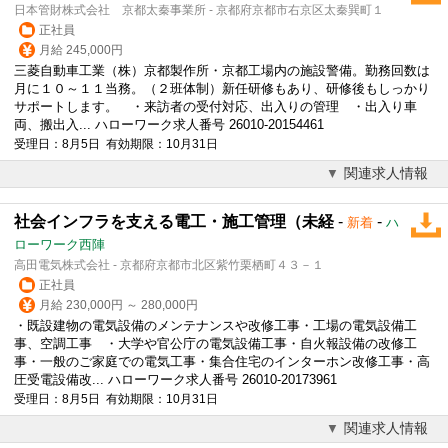
日本管財株式会社 京都太秦事業所 - 京都府京都市右京区太秦巽町１
正社員
月給 245,000円
三菱自動車工業（株）京都製作所・京都工場内の施設警備。勤務回数は
月に１０～１１当務。（２班体制）新任研修もあり、研修後もしっかり
サポートします。 ・来訪者の受付対応、出入りの管理 ・出入り車
両、搬出入... ハローワーク求人番号 26010-20154461
受理日：8月5日 有効期限：10月31日
関連求人情報
社会インフラを支える電工・施工管理（未経
-
-
新着
ハ
ローワーク西陣
高田電気株式会社 - 京都府京都市北区紫竹栗栖町４３－１
正社員
月給 230,000円 ～ 280,000円
・既設建物の電気
設備
のメンテナンスや改修工事・工場の電気
設備
工
事、空調工事 ・大学や官公庁の電気
設備
工事・自火報
設備
の改修工
事・一般のご家庭での電気工事・集合住宅のインターホン改修工事・高
圧受電
設備
改... ハローワーク求人番号 26010-20173961
受理日：8月5日 有効期限：10月31日
関連求人情報