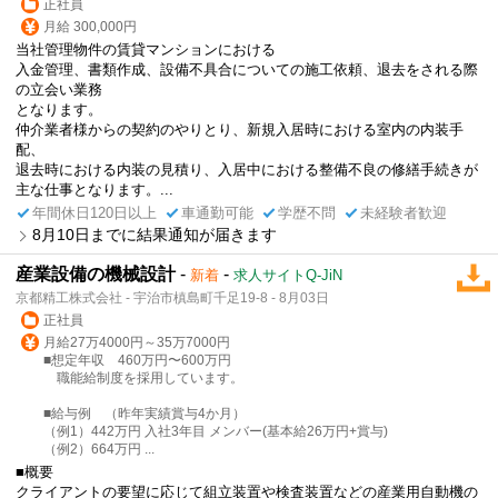
正社員
月給 300,000円
当社管理物件の賃貸マンションにおける
入金管理、書類作成、設備不具合についての施工依頼、退去をされる際
の立会い業務
となります。
仲介業者様からの契約のやりとり、新規入居時における室内の内装手
配、
退去時における内装の見積り、入居中における整備不良の修繕手続きが
主な仕事となります。...
年間休日120日以上
車通勤可能
学歴不問
未経験者歓迎
8月10日までに結果通知が届きます
産業設備の機械設計
-
-
新着
求人サイトQ-JiN
京都精工株式会社 - 宇治市槙島町千足19-8 - 8月03日
正社員
月給27万4000円～35万7000円
■想定年収 460万円〜600万円
職能給制度を採用しています。
■給与例 （昨年実績賞与4か月）
（例1）442万円 入社3年目 メンバー(基本給26万円+賞与)
（例2）664万円 ...
■概要
クライアントの要望に応じて組立装置や検査装置などの産業用自動機の