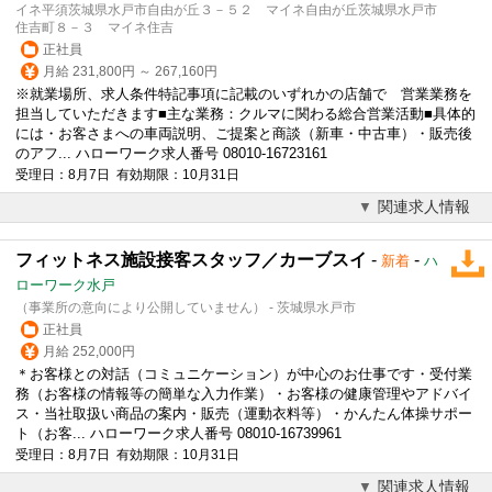
イネ平須茨城県水戸市自由が丘３－５２ マイネ自由が丘茨城県水戸市
住吉町８－３ マイネ住吉
正社員
月給 231,800円 ～ 267,160円
※就業場所、求人条件特記事項に記載のいずれかの店舗で 営業業務を
担当していただきます■主な業務：クルマに関わる総合営業活動■具体的
には・お客さまへの車両説明、ご提案と商談（新車・中古車）・販売後
のアフ... ハローワーク求人番号 08010-16723161
受理日：8月7日 有効期限：10月31日
関連求人情報
フィットネス施設接客スタッフ／カーブスイ
-
-
新着
ハ
ローワーク水戸
（事業所の意向により公開していません） - 茨城県水戸市
正社員
月給 252,000円
＊お客様との対話（コミュニケーション）が中心のお仕事です・受付業
務（お客様の情報等の簡単な入力作業）・お客様の健康管理やアドバイ
ス・当社取扱い商品の案内・販売（運動衣料等）・かんたん体操サポー
ト（お客... ハローワーク求人番号 08010-16739961
受理日：8月7日 有効期限：10月31日
関連求人情報