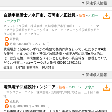
関連求人情報
自動車整備士／水戸市、石岡市／正社員
-
-
新着
ハロー
ワーク水戸
ネッツトヨタ茨城 株式会社 - 茨城県水戸市平須町１８２８－３５ マ
イネ平須茨城県水戸市自由が丘３－５２ マイネ自由が丘茨城県水戸市
住吉町８－３ マイネ住吉
正社員
月給 234,000円 ～ 277,160円
就業場所に記載のいずれかの店舗で整備作業を行っていただきます■主
な業務 クルマの点検・整備／故障診断・修理内容の説明■具体的に
は 法定点検、車検整備をメインとした車の不具合等を 修理していた
だくお仕事... ハローワーク求人番号 08010-16701261
受理日：8月7日 有効期限：10月31日
関連求人情報
電気電子回路設計エンジニア
-
-
新着
ハローワーク水戸
日本システム・エイト 株式会社 - 茨城県水戸市けやき台 三丁目３番
地
正社員
月給 200,000円 ～ 390,000円
自動車関連及び医療機器関連、工場向け生産設備等の電気電子回路設計