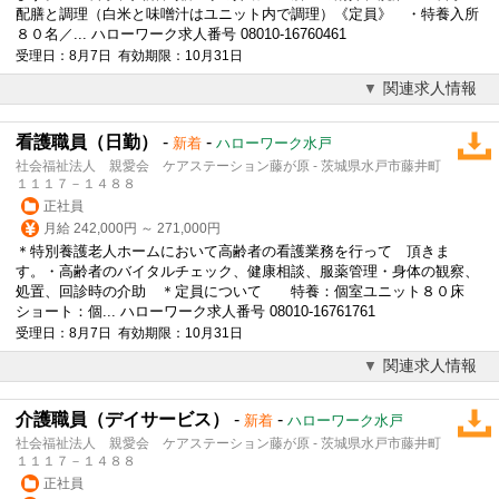
配膳と調理（白米と味噌汁はユニット内で調理）《定員》 ・特養入所
８０名／... ハローワーク求人番号 08010-16760461
受理日：8月7日 有効期限：10月31日
関連求人情報
看護職員（日勤）
-
-
新着
ハローワーク水戸
社会福祉法人 親愛会 ケアステーション藤が原 - 茨城県水戸市藤井町
１１１７－１４８８
正社員
月給 242,000円 ～ 271,000円
＊特別養護老人ホームにおいて高齢者の看護業務を行って 頂きま
す。・高齢者のバイタルチェック、健康相談、服薬管理・身体の観察、
処置、回診時の介助 ＊定員について 特養：個室ユニット８０床
ショート：個... ハローワーク求人番号 08010-16761761
受理日：8月7日 有効期限：10月31日
関連求人情報
介護職員（デイサービス）
-
-
新着
ハローワーク水戸
社会福祉法人 親愛会 ケアステーション藤が原 - 茨城県水戸市藤井町
１１１７－１４８８
正社員