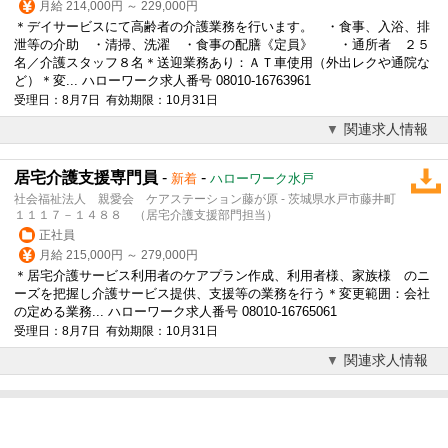
月給 214,000円 ～ 229,000円
＊デイサービスにて高齢者の介護業務を行います。 ・食事、入浴、排
泄等の介助 ・清掃、洗濯 ・食事の配膳《定員》 ・通所者 ２５
名／介護スタッフ８名＊送迎業務あり：ＡＴ車使用（外出レクや通院な
ど）＊変... ハローワーク求人番号 08010-16763961
受理日：8月7日 有効期限：10月31日
関連求人情報
居宅介護支援専門員
-
-
新着
ハローワーク水戸
社会福祉法人 親愛会 ケアステーション藤が原 - 茨城県水戸市藤井町
１１１７－１４８８ （居宅介護支援部門担当）
正社員
月給 215,000円 ～ 279,000円
＊居宅介護サービス利用者のケアプラン作成、利用者様、家族様 のニ
ーズを把握し介護サービス提供、支援等の業務を行う＊変更範囲：会社
の定める業務... ハローワーク求人番号 08010-16765061
受理日：8月7日 有効期限：10月31日
関連求人情報