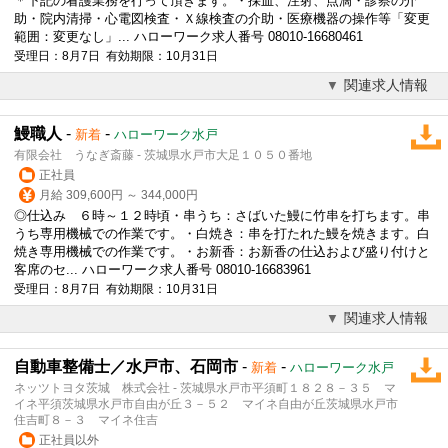
＊下記の看護業務を行って頂きます。・採血、注射、点滴・診察の介
助・院内清掃・心電図検査・Ｘ線検査の介助・医療機器の操作等「変更
範囲：変更なし」... ハローワーク求人番号 08010-16680461
受理日：8月7日 有効期限：10月31日
関連求人情報
鰻職人
-
-
新着
ハローワーク水戸
有限会社 うなぎ斎藤 - 茨城県水戸市大足１０５０番地
正社員
月給 309,600円 ～ 344,000円
◎仕込み ６時～１２時頃・串うち：さばいた鰻に竹串を打ちます。串
うち専用機械での作業です。・白焼き：串を打たれた鰻を焼きます。白
焼き専用機械での作業です。・お新香：お新香の仕込および盛り付けと
客席のセ... ハローワーク求人番号 08010-16683961
受理日：8月7日 有効期限：10月31日
関連求人情報
自動車整備士／水戸市、石岡市
-
-
新着
ハローワーク水戸
ネッツトヨタ茨城 株式会社 - 茨城県水戸市平須町１８２８－３５ マ
イネ平須茨城県水戸市自由が丘３－５２ マイネ自由が丘茨城県水戸市
住吉町８－３ マイネ住吉
正社員以外