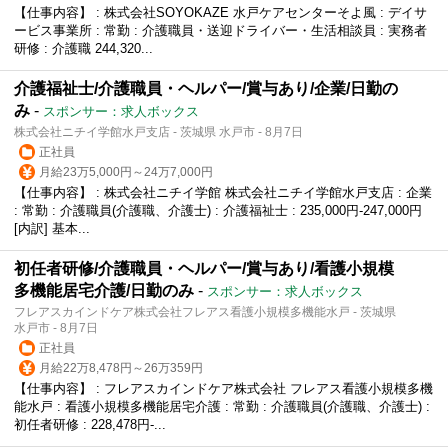
【仕事内容】 : 株式会社SOYOKAZE 水戸ケアセンターそよ風 : デイサ
ービス事業所 : 常勤 : 介護職員・送迎ドライバー・生活相談員 : 実務者
研修 : 介護職 244,320...
介護福祉士/介護職員・ヘルパー/賞与あり/企業/日勤の
み
-
スポンサー：求人ボックス
株式会社ニチイ学館水戸支店 - 茨城県 水戸市 - 8月7日
正社員
月給23万5,000円～24万7,000円
【仕事内容】 : 株式会社ニチイ学館 株式会社ニチイ学館水戸支店 : 企業
: 常勤 : 介護職員(介護職、介護士) : 介護福祉士 : 235,000円-247,000円
[内訳] 基本...
初任者研修/介護職員・ヘルパー/賞与あり/看護小規模
多機能居宅介護/日勤のみ
-
スポンサー：求人ボックス
フレアスカインドケア株式会社フレアス看護小規模多機能水戸 - 茨城県
水戸市 - 8月7日
正社員
月給22万8,478円～26万359円
【仕事内容】 : フレアスカインドケア株式会社 フレアス看護小規模多機
能水戸 : 看護小規模多機能居宅介護 : 常勤 : 介護職員(介護職、介護士) :
初任者研修 : 228,478円-...