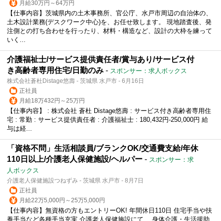
月給30万円～64万円
【仕事内容】茨城県内の土木事務所、官公庁、水戸市周辺の自治体の、
土木設計業務(デスクワーク中心)を、お任せ致します。 現地踏査後、発
注側との打ち合わせを行ったり、材料・構造など、設計の大枠を練って
いく...
介護福祉士/サービス提供責任者/賞与あり/サービス付
き高齢者専用住宅/日勤のみ
-
スポンサー：求人ボックス
株式会社蒼杜Distage悠壽 - 茨城県 水戸市 - 6月16日
正社員
月給18万432円～25万円
【仕事内容】 : 株式会社 蒼杜 Distage悠壽 : サービス付き高齢者専用住
宅 : 常勤 : サービス提供責任者 : 介護福祉士 : 180,432円-250,000円 給
与は経...
「資格不問」生活相談員/ブランクOK/交通費支給/年休
110日以上/介護老人保健施設/ヘルパー
-
スポンサー：求
人ボックス
介護老人保健施設つねずみ - 茨城県 水戸市 - 8月7日
正社員
月給22万5,000円～25万5,000円
【仕事内容】無資格の方もエントリーOK! 年間休日110日 住宅手当や扶
養手当など各種手当充実 介護老人保健施設にて、 身体介護・生活援助