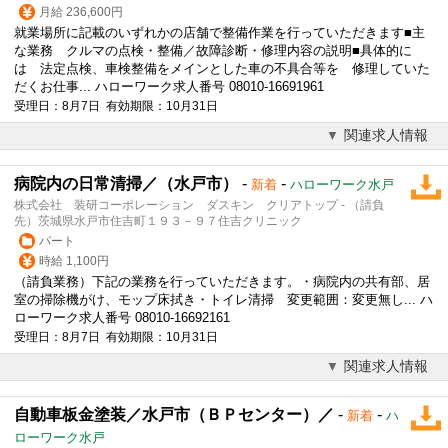
月給 236,600円
就業場所に記載のいずれかの店舗で整備作業を行っていただきます■主
な業務 クルマの点検・整備／故障診断・修理内容の説明■具体的に
は 法定点検、車検整備をメインとした車の不具合等を 修理していた
だくお仕事... ハローワーク求人番号 08010-16691961
受理日：8月7日 有効期限：10月31日
関連求人情報
病院内の日常清掃／（水戸市）
-
-
新着
ハローワーク水戸
株式会社 装研コーポレーション ダスキン クリアトップ - （請負
先）茨城県水戸市住吉町１９３－９７住吉クリニック
パート
時給 1,100円
（請負業務）下記の業務を行っていただきます。・病院内の共有部、居
室の掃除機がけ、モップ床拭き・トイレ清掃 変更範囲：変更無し... ハ
ローワーク求人番号 08010-16692161
受理日：8月7日 有効期限：10月31日
関連求人情報
自動車板金塗装／水戸市（ＢＰセンター）／
-
-
新着
ハ
ローワーク水戸