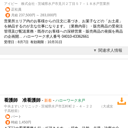
アイビー 株式会社 - 茨城県水戸市見川２丁目５７－１８水戸営業所
正社員
月給 237,500円 ～ 283,000円
営業所エリア内のお客様からの注文に基づき、お菓子などの「お土産」
を納品するのが主な仕事になります。［業務内容］・販売商品の受発注
管理及び配送業務・既存のお客様への深耕営業・販売商品の発掘を商品
の企画開... ハローワーク求人番号 04010-43362661
受理日：8月7日 有効期限：10月31日
関連求人情報
看護師 准看護師
-
-
新着
ハローワーク水戸
中央ますいクリニック - 茨城県水戸市五軒町２－４－２２ （大成女
子高校前）
パート
時給 1,450円