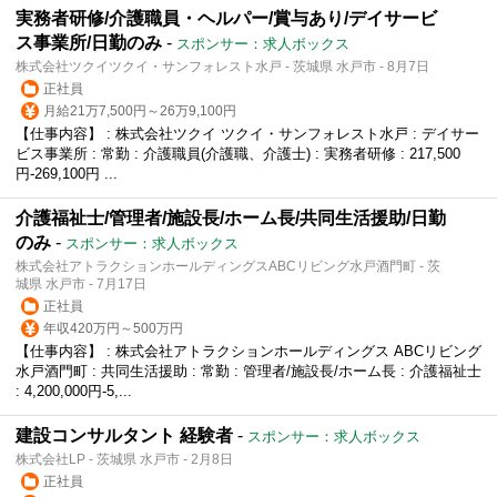
実務者研修/介護職員・ヘルパー/賞与あり/デイサービ
ス事業所/日勤のみ
-
スポンサー：求人ボックス
株式会社ツクイツクイ・サンフォレスト水戸 - 茨城県 水戸市 - 8月7日
正社員
月給21万7,500円～26万9,100円
【仕事内容】 : 株式会社ツクイ ツクイ・サンフォレスト水戸 : デイサー
ビス事業所 : 常勤 : 介護職員(介護職、介護士) : 実務者研修 : 217,500
円-269,100円 ...
介護福祉士/管理者/施設長/ホーム長/共同生活援助/日勤
のみ
-
スポンサー：求人ボックス
株式会社アトラクションホールディングスABCリビング水戸酒門町 - 茨
城県 水戸市 - 7月17日
正社員
年収420万円～500万円
【仕事内容】 : 株式会社アトラクションホールディングス ABCリビング
水戸酒門町 : 共同生活援助 : 常勤 : 管理者/施設長/ホーム長 : 介護福祉士
: 4,200,000円-5,...
建設コンサルタント 経験者
-
スポンサー：求人ボックス
株式会社LP - 茨城県 水戸市 - 2月8日
正社員