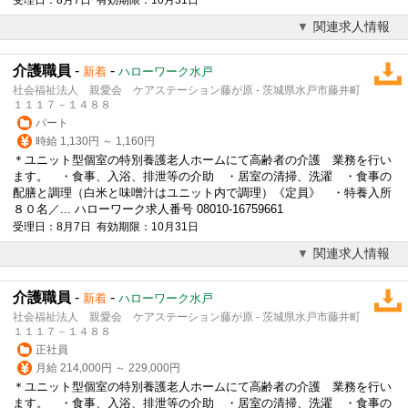
関連求人情報
介護職員
-
-
新着
ハローワーク水戸
社会福祉法人 親愛会 ケアステーション藤が原 - 茨城県水戸市藤井町
１１１７－１４８８
パート
時給 1,130円 ～ 1,160円
＊ユニット型個室の特別養護老人ホームにて高齢者の介護 業務を行い
ます。 ・食事、入浴、排泄等の介助 ・居室の清掃、洗濯 ・食事の
配膳と調理（白米と味噌汁はユニット内で調理）《定員》 ・特養入所
８０名／... ハローワーク求人番号 08010-16759661
受理日：8月7日 有効期限：10月31日
関連求人情報
介護職員
-
-
新着
ハローワーク水戸
社会福祉法人 親愛会 ケアステーション藤が原 - 茨城県水戸市藤井町
１１１７－１４８８
正社員
月給 214,000円 ～ 229,000円
＊ユニット型個室の特別養護老人ホームにて高齢者の介護 業務を行い
ます。 ・食事、入浴、排泄等の介助 ・居室の清掃、洗濯 ・食事の