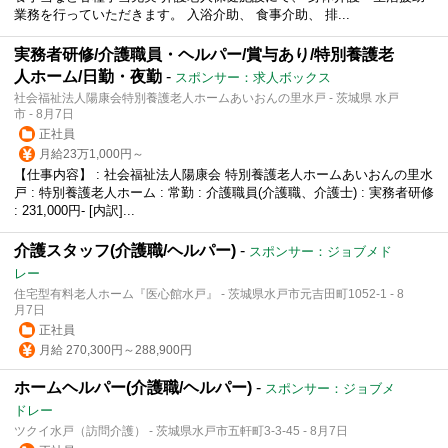
業務を行っていただきます。 入浴介助、 食事介助、 排...
実務者研修/介護職員・ヘルパー/賞与あり/特別養護老
人ホーム/日勤・夜勤
-
スポンサー：求人ボックス
社会福祉法人陽康会特別養護老人ホームあいおんの里水戸 - 茨城県 水戸
市 - 8月7日
正社員
月給23万1,000円～
【仕事内容】 : 社会福祉法人陽康会 特別養護老人ホームあいおんの里水
戸 : 特別養護老人ホーム : 常勤 : 介護職員(介護職、介護士) : 実務者研修
: 231,000円- [内訳]...
介護スタッフ(介護職/ヘルパー)
-
スポンサー：ジョブメド
レー
住宅型有料老人ホーム『医心館水戸』 - 茨城県水戸市元吉田町1052-1 - 8
月7日
正社員
月給 270,300円～288,900円
ホームヘルパー(介護職/ヘルパー)
-
スポンサー：ジョブメ
ドレー
ツクイ水戸（訪問介護） - 茨城県水戸市五軒町3-3-45 - 8月7日