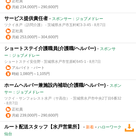
正社員
月給 234,000円～290,600円
サービス提供責任者
-
スポンサー：ジョブメドレー
ツクイ水戸（訪問介護） - 茨城県水戸市五軒町3-3-45 - 8月7日
正社員
月給 253,000円～304,600円
ショートステイ介護職員(介護職/ヘルパー)
-
スポンサ
ー：ジョブメドレー
ショートステイ安住野 - 茨城県水戸市笠原町645-1 - 8月7日
アルバイト・パート
時給 1,080円～1,105円
ホームヘルパー兼施設内補助(介護職/ヘルパー)
-
スポン
サー：ジョブメドレー
ツクイ・サンフォレスト水戸（サ高住） - 茨城県水戸市中央2丁目6番32
- 8月7日
正社員
月給 239,000円～290,600円
ルート配送スタッフ【水戸営業所】
-
-
新着
ハローワーク
仙台