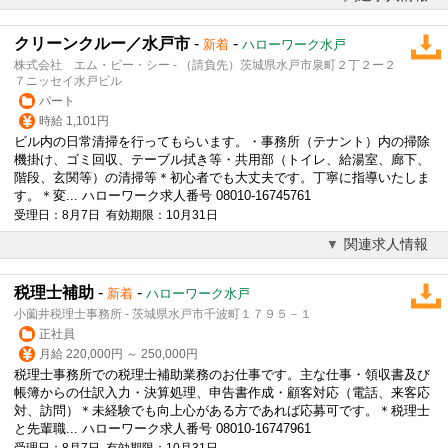
クリーンクルー／水戸市
-
-
新着
ハローワーク水戸
株式会社 エム・ビー・シー - （請負先）茨城県水戸市泉町２丁２ー２
７ニッセイ水戸ビル
パート
時給 1,101円
ビル内の日常清掃を行ってもらいます。・事務所（テナント）内の掃除
機掛け、ゴミ回収、テーブル拭き等・共用部（トイレ、給湯室、廊下、
階段、玄関等）の清掃等＊初心者でも大丈夫です。丁寧に指導いたしま
す。＊変... ハローワーク求人番号 08010-16745761
受理日：8月7日 有効期限：10月31日
関連求人情報
税理士補助
-
-
新着
ハローワーク水戸
小薗井税理士事務所 - 茨城県水戸市千波町１７９５－１
正社員
月給 220,000円 ～ 250,000円
税理士事務所での税理士補助業務のお仕事です。主な仕事・領収書及び
帳簿からの仕訳入力・決算処理、申告書作成・顧客対応（電話、来客応
対、訪問）＊未経験でも向上心がある方であれば応募可です。＊税理士
と先輩職... ハローワーク求人番号 08010-16747961
受理日：8月7日 有効期限：10月31日