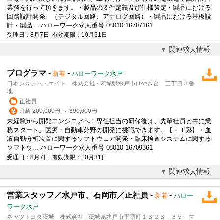
業務を行って頂きます。・製品の要件定義及び仕様策定・製品における
回路設計開発 （デジタル回路、アナログ回路）・製品における基板設
計・製品... ハローワーク求人番号 08010-16707161
受理日：8月7日 有効期限：10月31日
関連求人情報
プログラマ
-
-
新着
ハローワーク水戸
日本システム・エイト 株式会社 - 茨城県水戸市けやき台 三丁目３番
地
正社員
月給 200,000円 ～ 390,000円
未経験から開発エンジニアへ！専任担当の研修後は、先輩社員と共に業
務スタート。医療・自動車分野の開発に挑戦できます。【ＩＴ系】・血
液自動分析装置に関するソフトウェア開発・臨床検査システムに関する
ソフトウ... ハローワーク求人番号 08010-16709361
受理日：8月7日 有効期限：10月31日
関連求人情報
営業スタッフ／水戸市、石岡市／正社員
-
-
新着
ハロー
ワーク水戸
ネッツトヨタ茨城 株式会社 - 茨城県水戸市平須町１８２８－３５ マ