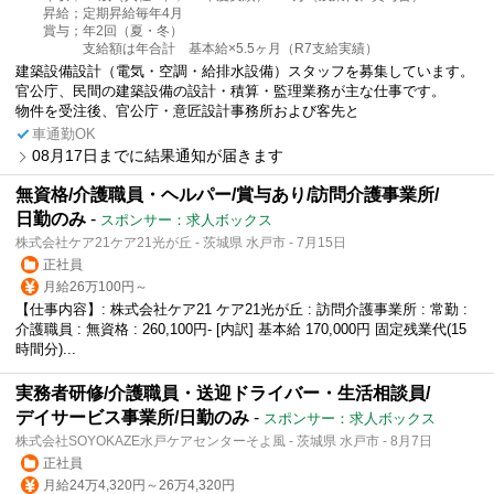
昇給；定期昇給毎年4月
賞与；年2回（夏・冬）
支給額は年合計 基本給×5.5ヶ月（R7支給実績）
建築設備設計（電気・空調・給排水設備）スタッフを募集しています。
官公庁、民間の建築設備の設計・積算・監理業務が主な仕事です。
物件を受注後、官公庁・意匠設計事務所および客先と
車通勤OK
08月17日までに結果通知が届きます
無資格/介護職員・ヘルパー/賞与あり/訪問介護事業所/
日勤のみ
-
スポンサー：求人ボックス
株式会社ケア21ケア21光が丘 - 茨城県 水戸市 - 7月15日
正社員
月給26万100円～
【仕事内容】: 株式会社ケア21 ケア21光が丘 : 訪問介護事業所 : 常勤 :
介護職員 : 無資格 : 260,100円- [内訳] 基本給 170,000円 固定残業代(15
時間分)...
実務者研修/介護職員・送迎ドライバー・生活相談員/
デイサービス事業所/日勤のみ
-
スポンサー：求人ボックス
株式会社SOYOKAZE水戸ケアセンターそよ風 - 茨城県 水戸市 - 8月7日
正社員
月給24万4,320円～26万4,320円