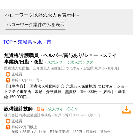
ハローワーク以外の求人も表示中 -
TOP
»
茨城県
»
水戸市
無資格/介護職員・ヘルパー/賞与あり/ショートステイ
事業所/日勤・夜勤
-
スポンサー：求人ボックス
医療法人社団相川会介護老人保健施設 つねずみ - 茨城県 水戸市 - 8月8日
正社員
月給18万6,000円～
【仕事内容】: 医療法人社団相川会 介護老人保健施設 つねずみ : ショー
トステイ事業所 : 常勤 : 介護職員 : 無資格 : 186,000円～ [内訳] ・基本
給 150,000円～ ...
設備設計技師
-
-
新着
求人サイトQ-JiN
株式会社 根本設備設計事務所 - 水戸市堀町1860-9 - 8月05日
正社員
月給22万円以上
年収；25歳（入社4年；R7年度実績）480万（残業代、賞与含）