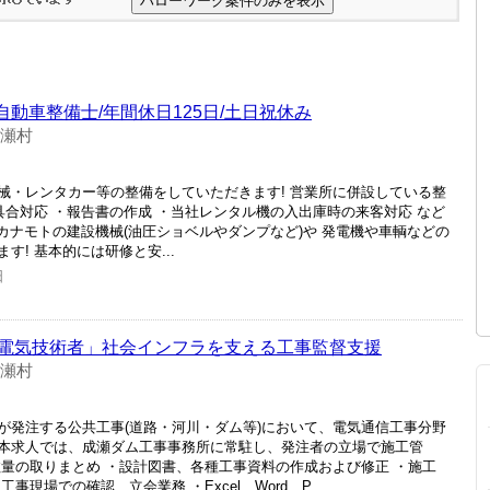
自動車整備士/年間休日125日/土日祝休み
成瀬村
械・レンタカー等の整備をしていただきます! 営業所に併設している整
具合対応 ・報告書の作成 ・当社レンタル機の入出庫時の来客対応 など
 カナモトの建設機械(油圧ショベルやダンプなど)や 発電機や車輌などの
! 基本的には研修と安...
日
電気技術者」社会インフラを支える工事監督支援
成瀬村
が発注する公共工事(道路・河川・ダム等)において、電気通信工事分野
本求人では、成瀬ダム工事事務所に常駐し、発注者の立場で施工管
数量の取りまとめ ・設計図書、各種工事資料の作成および修正 ・施工
現場での確認、立会業務 ・Excel、Word、P...