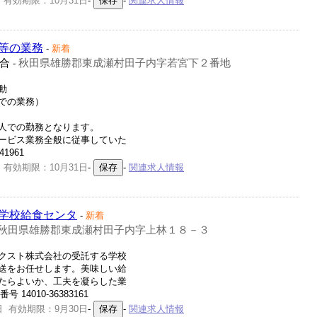
 有効期限：10月31日
-
-
関連求人情報
等の業務
-
新着
合
秋田県雄勝郡東成瀬村田子内字若宮下２番地
-
動
での業務）
人での勤務となります。
ービス業務全般に従事していた
41961
 有効期限：10月31日
-
-
関連求人情報
学校給食センタ
-
新着
秋田県雄勝郡東成瀬村田子内字上林１８－３
クスト株式会社の受託する学校
送をお任せします。美味しい給
たらよいか、工夫を凝らした業
14010-36383161
日 有効期限：9月30日
-
-
関連求人情報