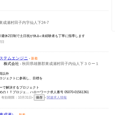
東成瀬村田子内字仙人下24-7
◎週休2日制で土日祝が休み♪未経験者も丁寧に指導します
2日
ステムエンジニ
-
新着
 株式会社
秋田県雄勝郡東成瀬村田子内仙人下３０ー１
-
社員以外
ロジェクトに参画し、目標を
ーで解決するプロジェクト
プロジェ... ハローワーク求人番号 05070-01561361
 有効期限：10月31日
-
-
関連求人情報
東成瀬）
-
新着