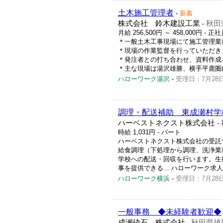
土木施工管理者
-
新着
株式会社 鈴木建設工業
秋田
-
月給 256,500円 ～ 458,000円
- 正社
＊一般土木工事現場にて施工管理業
＊現場の作業監督を行っていただき
＊発注者との打ち合わせ、資料作成
＊主な現場は湯沢雄勝、横手平鹿圏内となり
ハローワーク湯沢
-
受理日：7月28
調理・配送補助 東成瀬村学
ハーベストネクスト株式会社
-
時給 1,031円
- パート
ハーベストネクスト株式会社の受託
給食調理（下処理から調理、洗浄業
学校への配送・回収を行います。生
事を提供できる... ハローワーク求人番号 
ハローワーク横浜
-
受理日：7月28
一般事務 ◆未経験者歓迎◆
成瀬砕石 株式会社
秋田県雄
-