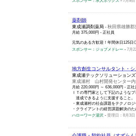
スポンサー：求人ボックス
-
7月9日
薬剤師
東成瀬調剤薬局
秋田県雄勝郡
-
月給 375,000円
- 正社員
元気のある方歓迎！年間休日125日
スポンサー：ジョブメドレー
-
7月2
地方創生コンサルタント・シ
東成瀬テックソリューションズ
東成瀬村 山村開発センター内
月給 220,000円 ～ 636,000円
- 正
ＩＴの専門家として下記のようなプ
達成できるように支援すること。
・東成瀬村の社会課題をテクノロジ
・クライアントの経営課題解決のためのＩＴ
ハローワーク湯沢
-
受理日：8月3日
介護職・契約社員（すずらん