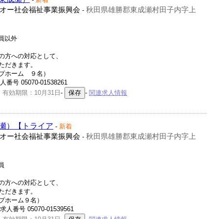
オー社会福祉事業振興会
秋田県雄勝郡東成瀬村田子内字上
-
社員以外
の方への対応として、
ただきます。
プホーム ９名）
 05070-01538261
 有効期限：10月31日
-
-
関連求人情報
瀬）【トライア
-
新着
オー社会福祉事業振興会
秋田県雄勝郡東成瀬村田子内字上
-
員
の方への対応として、
ただきます。
プホーム９名）
号 05070-01539561