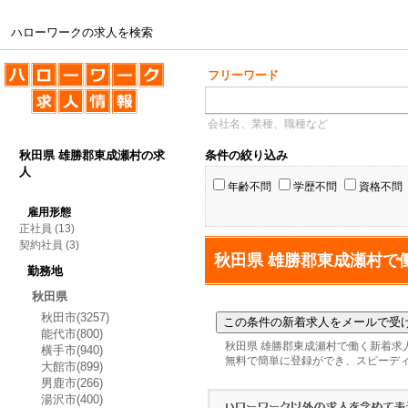
ハローワークの求人を検索
ハローワークの求人を検索
フリーワード
会社名、業種、職種など
秋田県 雄勝郡東成瀬村の求
条件の絞り込み
人
年齢不問
学歴不問
資格不問
雇用形態
正社員
(13)
契約社員
(3)
秋田県 雄勝郡東成瀬村で
勤務地
秋田県
秋田市(3257)
能代市(800)
秋田県 雄勝郡東成瀬村で働く新着求
横手市(940)
無料で簡単に登録ができ、スピーデ
大館市(899)
男鹿市(266)
湯沢市(400)