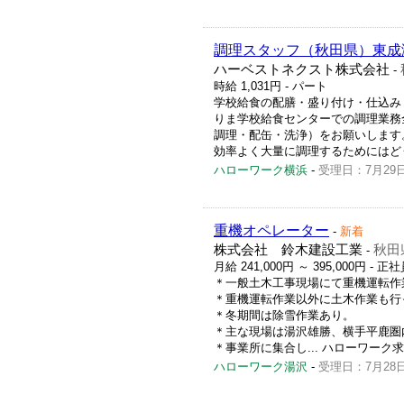
調理スタッフ（秋田県）東成
ハーベストネクスト株式会社
-
時給 1,031円
- パート
学校給食の配膳・盛り付け・仕込み
りま学校給食センターでの調理業務
調理・配缶・洗浄）をお願いします
効率よく大量に調理するためにはどうしたら
ハローワーク横浜
-
受理日：7月29
重機オペレーター
-
新着
株式会社 鈴木建設工業
秋田
-
月給 241,000円 ～ 395,000円
- 正社
＊一般土木工事現場にて重機運転作
＊重機運転作業以外に土木作業も行
＊冬期間は除雪作業あり。
＊主な現場は湯沢雄勝、横手平鹿圏
＊事業所に集合し... ハローワーク求人番号
ハローワーク湯沢
-
受理日：7月28