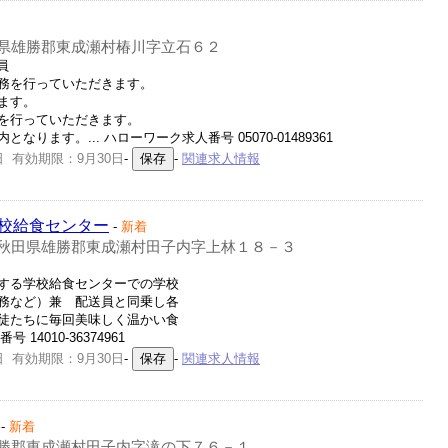
県雄勝郡東成瀬村椿川字立石６２
員
務を行っていただきます。
ます。
を行っていただきます。
ます。... ハローワーク求人番号 05070-01489361
日 有効期限：9月30日
-
-
関連求人情報
校給食センター
-
新着
秋田県雄勝郡東成瀬村田子内字上林１８－３
する学校給食センターでの学校
務など）兼 配送員と同乗し各
徒たちに毎回美味しく温かい食
14010-36374961
日 有効期限：9月30日
-
-
関連求人情報
-
新着
勝郡東成瀬村田子内字滝の下７６－１