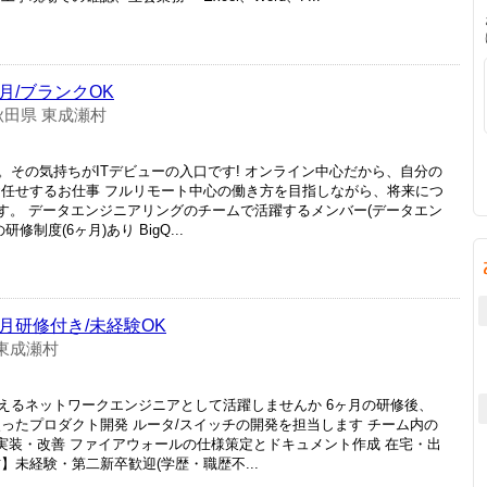
月/ブランクOK
秋田県 東成瀬村
その気持ちがITデビューの入口です! オンライン中心だから、自分の
お任せするお仕事 フルリモート中心の働き方を目指しながら、将来につ
す。 データエンジニアリングのチームで活躍するメンバー(データエン
制度(6ヶ月)あり BigQ...
月研修付き/未経験OK
東成瀬村
えるネットワークエンジニアとして活躍しませんか 6ヶ月の研修後、
ったプロダクト開発 ルータ/スイッチの開発を担当します チーム内の
ける実装・改善 ファイアウォールの仕様策定とドキュメント作成 在宅・出
】未経験・第二新卒歓迎(学歴・職歴不...