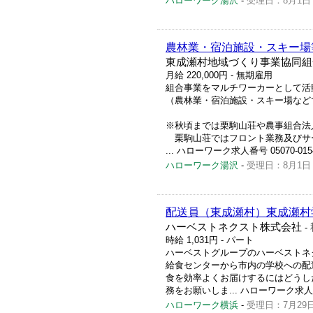
ハローワーク湯沢
-
受理日：8月1日
農林業・宿泊施設・スキー場
東成瀬村地域づくり事業協同組
月給 220,000円
- 無期雇用
組合事業をマルチワーカーとして活
（農林業・宿泊施設・スキー場など
※秋頃までは栗駒山荘や農事組合法
栗駒山荘ではフロント業務及びサ
... ハローワーク求人番号 05070-015
ハローワーク湯沢
-
受理日：8月1日
配送員（東成瀬村）東成瀬村
ハーベストネクスト株式会社
-
時給 1,031円
- パート
ハーベストグループのハーベストネ
給食センターから市内の学校への配
食を効率よくお届けするにはどうし
務をお願いしま... ハローワーク求人番号 
ハローワーク横浜
-
受理日：7月29