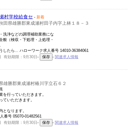
瀬村学校給食セ
-
新着
秋田県雄勝郡東成瀬村田子内字上林１８－３
・洗浄などの調理補助業務にな
全般（検収・下処理・上処理・
。
... ハローワーク求人番号 14010-36384061
日 有効期限：9月30日
-
-
関連求人情報
県雄勝郡東成瀬村椿川字立石６２
員
業を行っていただきます。
っていただきます。
内となります。
 05070-01482561
日 有効期限：9月30日
-
-
関連求人情報