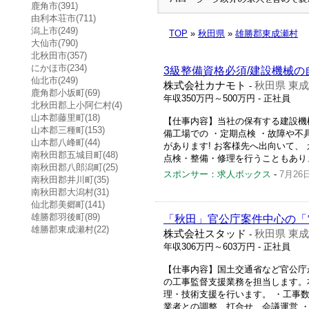
鹿角市(391)
由利本荘市(711)
潟上市(249)
TOP
»
秋田県
»
雄勝郡東成瀬村
大仙市(790)
北秋田市(357)
にかほ市(234)
3級整備資格必須/建設機械の
仙北市(249)
株式会社カナモト
秋田県 東
-
鹿角郡小坂町(69)
年収350万円～500万円
- 正社員
北秋田郡上小阿仁村(4)
山本郡藤里町(18)
【仕事内容】当社の保有する建設機
山本郡三種町(153)
備工場での ・定期点検 ・故障や不
山本郡八峰町(44)
があります! お客様先へ出向いて、
南秋田郡五城目町(48)
点検・整備・修理を行うこともあります
南秋田郡八郎潟町(25)
スポンサー：求人ボックス
-
7月26
南秋田郡井川町(35)
南秋田郡大潟村(31)
仙北郡美郷町(141)
雄勝郡羽後町(89)
「秋田」官公庁案件中心の「
雄勝郡東成瀬村(22)
株式会社スタッド
秋田県 東
-
年収306万円～603万円
- 正社員
【仕事内容】国土交通省など官公庁
の工事監督支援業務を担当します。
理・技術支援を行います。 ・工事
業者との調整、打合せ、会議運営 ・工事