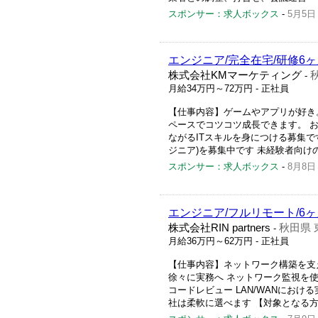
スポンサー：求人ボックス
-
5月5日
エンジニア/完全在宅/研修6ヶ
株式会社KMマーケティング
-
月給34万円～72万円
- 正社員
【仕事内容】ゲームやアプリが好き。
ペースでコツコツ成長できます。 
ながるITスキルを身につける募集で
ジニア)を募集中です 未経験者向けの研修
スポンサー：求人ボックス
-
8月8日
エンジニア/フルリモート/6ヶ
株式会社RIN partners
秋田県 
-
月給36万円～62万円
- 正社員
【仕事内容】ネットワーク構築を支
徐々に実務へ ネットワーク監視を使
コードレビュー LAN/WANにお
社は柔軟に選べます 【対象となる方