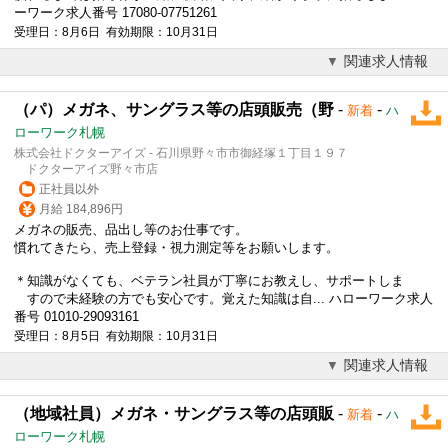
ーワーク求人番号 17080-07751261
受理日：8月6日 有効期限：10月31日
関連求人情報
（パ）メガネ、サングラス等の店頭販売（野
-
-
新着
ハ
ローワーク札幌
株式会社ドクターアイズ - 石川県野々市市御経塚１丁目１９７
ドクターアイズ野々市店
正社員以外
月給 184,896円
メガネの販売、品出し等のお仕事です。
慣れてきたら、売上登録・視力測定等をお願いします。
＊知識がなくても、ベテラン社員が丁寧にお教えし、サポートしま
すので未経験の方でも安心です。覚えた知識は自... ハローワーク求人
番号 01010-29093161
受理日：8月5日 有効期限：10月31日
関連求人情報
（地域社員）メガネ・サングラス等の店頭販
-
-
新着
ハ
ローワーク札幌