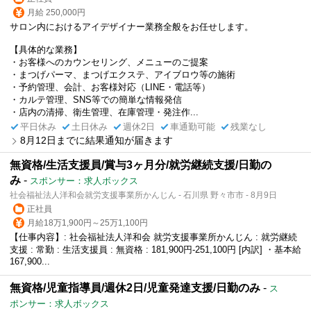
月給 250,000円
サロン内におけるアイデザイナー業務全般をお任せします。
【具体的な業務】
・お客様へのカウンセリング、メニューのご提案
・まつげパーマ、まつげエクステ、アイブロウ等の施術
・予約管理、会計、お客様対応（LINE・電話等）
・カルテ管理、SNS等での簡単な情報発信
・店内の清掃、衛生管理、在庫管理・発注作...
平日休み
土日休み
週休2日
車通勤可能
残業なし
8月12日までに結果通知が届きます
無資格/生活支援員/賞与3ヶ月分/就労継続支援/日勤の
み
-
スポンサー：求人ボックス
社会福祉法人洋和会就労支援事業所かんじん - 石川県 野々市市 - 8月9日
正社員
月給18万1,900円～25万1,100円
【仕事内容】: 社会福祉法人洋和会 就労支援事業所かんじん : 就労継続
支援 : 常勤 : 生活支援員 : 無資格 : 181,900円-251,100円 [内訳] ・基本給
167,900...
無資格/児童指導員/週休2日/児童発達支援/日勤のみ
-
ス
ポンサー：求人ボックス