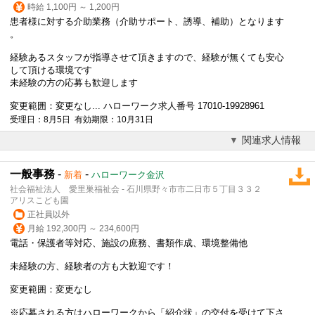
時給 1,100円 ～ 1,200円
患者様に対する介助業務（介助サポート、誘導、補助）となります
。
経験あるスタッフが指導させて頂きますので、経験が無くても安心
して頂ける環境です
未経験の方の応募も歓迎します
変更範囲：変更なし... ハローワーク求人番号 17010-19928961
受理日：8月5日 有効期限：10月31日
関連求人情報
一般事務
-
-
新着
ハローワーク金沢
社会福祉法人 愛里巣福祉会 - 石川県野々市市二日市５丁目３３２
アリスこども園
正社員以外
月給 192,300円 ～ 234,600円
電話・保護者等対応、施設の庶務、書類作成、環境整備他
未経験の方、経験者の方も大歓迎です！
変更範囲：変更なし
※応募される方はハローワークから「紹介状」の交付を受けて下さ