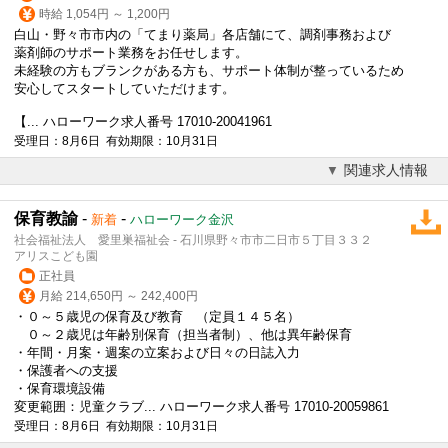
時給 1,054円 ～ 1,200円
白山・野々市市内の「てまり薬局」各店舗にて、調剤事務および
薬剤師のサポート業務をお任せします。
未経験の方もブランクがある方も、サポート体制が整っているため
安心してスタートしていただけます。
【... ハローワーク求人番号 17010-20041961
受理日：8月6日 有効期限：10月31日
関連求人情報
保育教諭
-
-
新着
ハローワーク金沢
社会福祉法人 愛里巣福祉会 - 石川県野々市市二日市５丁目３３２
アリスこども園
正社員
月給 214,650円 ～ 242,400円
・０～５歳児の保育及び教育 （定員１４５名）
０～２歳児は年齢別保育（担当者制）、他は異年齢保育
・年間・月案・週案の立案および日々の日誌入力
・保護者への支援
・保育環境設備
変更範囲：児童クラブ... ハローワーク求人番号 17010-20059861
受理日：8月6日 有効期限：10月31日