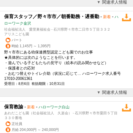
関連求人情報
保育スタッフ／野々市市／朝番勤務・遅番勤
-
-
新着
ハ
ローワーク金沢
社会福祉法人 愛里巣福祉会 - 石川県野々市市二日市５丁目３３２
アリスこども園
パート
時給 1,145円 ～ 1,395円
野々市市にある幼保連携型認定こども園でのお仕事
★具体的には次のようなことを行います。
・遊んでいる子どもたちの見守り（絵本の読み聞かせなど）
・保護者との応対
・おむつ替えやトイレ介助（状況に応じて... ハローワーク求人番号
17010-20061361
受理日：8月6日 有効期限：10月31日
関連求人情報
保育教諭
-
-
新着
ハローワーク白山
あわだこども園（社会福祉法人 久楽会） - 石川県野々市市粟田５丁目
３３０番地
正社員
月給 204,000円 ～ 240,000円