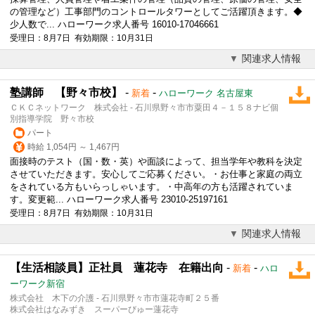
の管理など）工事部門のコントロールタワーとしてご活躍頂きます。◆
少人数で... ハローワーク求人番号 16010-17046661
受理日：8月7日 有効期限：10月31日
関連求人情報
塾講師 【野々市校】
-
-
新着
ハローワーク 名古屋東
ＣＫＣネットワーク 株式会社 - 石川県野々市市粟田４－１５８ナビ個
別指導学院 野々市校
パート
時給 1,054円 ～ 1,467円
面接時のテスト（国・数・英）や面談によって、担当学年や教科を決定
させていただきます。安心してご応募ください。・お仕事と家庭の両立
をされている方もいらっしゃいます。・中高年の方も活躍されていま
す。変更範... ハローワーク求人番号 23010-25197161
受理日：8月7日 有効期限：10月31日
関連求人情報
【生活相談員】正社員 蓮花寺 在籍出向
-
-
新着
ハロ
ーワーク新宿
株式会社 木下の介護 - 石川県野々市市蓮花寺町２５番
株式会社はなみずき スーパーびゅー蓮花寺