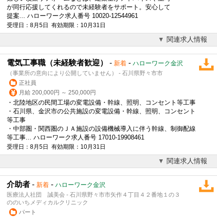
が同行応援してくれるので未経験者をサポート。安心して
提案... ハローワーク求人番号 10020-12544961
受理日：8月5日 有効期限：10月31日
関連求人情報
電気工事職（未経験者歓迎）
-
-
新着
ハローワーク金沢
（事業所の意向により公開していません） - 石川県野々市市
正社員
月給 200,000円 ～ 250,000円
・北陸地区の民間工場の変電設備・幹線、照明、コンセント等工事
・石川県、金沢市の公共施設の変電設備・幹線、照明、コンセント
等工事
・中部圏・関西圏のＪＡ施設の設備機械導入に伴う幹線、制御配線
等工事... ハローワーク求人番号 17010-19908461
受理日：8月5日 有効期限：10月31日
関連求人情報
介助者
-
-
新着
ハローワーク金沢
医療法人社団 誠美会 - 石川県野々市市矢作４丁目４２番地１の３
ののいちメディカルクリニック
パート