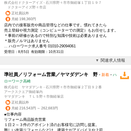
株式会社ドクターアイズ - 石川県野々市市御経塚１丁目１９７
ドクターアイズ野々市店
正社員以外
月給 198,360円
店内での接客販売や商品管理などの仕事です。慣れてきたら
売上登録や視力測定（コンピューターでの測定）もお任せします。
＊事前の研修があるので特別な知識や技術は必要ありません
＊販売ノルマはありません
... ハローワーク求人番号 01010-29094061
受理日：8月5日 有効期限：10月31日
関連求人情報
準社員／リフォーム営業／ヤマダデンキ 野
-
-
新着
ハ
ローワーク高崎
株式会社 ヤマダデンキ - 石川県野々市市御経塚２丁目９２番
アークスクエア御経塚内
ヤマダデンキ ＴＬＳ野々市御経塚店
正社員以外
月給 216,543円 ～ 262,683円
●仕事内容
リフォーム商品販売営業
１日２～３件のアポイント済のお客様宅に訪問し提案。
難しい改築リフォームなどは、建築士がアドバイスや上司