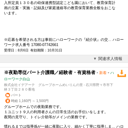
入所定員１３０名の幼保連携型認定こども園において、教育保育計
画の立案・実施・記録及び家庭連絡等の教育保育業務全般をおこな
います。
※応募を希望される方は事前にハローワークの『紹介状』の交... ハロー
ワーク求人番号 17080-07742661
受理日：8月6日 有効期限：10月31日
関連求人情報
※夜勤専従パート介護職／経験者・有資格者
-
-
新着
ハ
ローワーク白山
株式会社イデアーテ グループホームめいりんの里 - 石川県野々市市下
林３丁目２８０番地
パート
時給 1,160円 ～ 1,500円
グループホームでの夜勤業務です。
１ユニット９人の利用者さんの日常生活のお手伝いをします。
夜間の見守り、トイレ介助等がメインの業務です。
慣れるまでは指導係が一緒に夜勤に入り、細かく丁寧に指導しま... ハロ