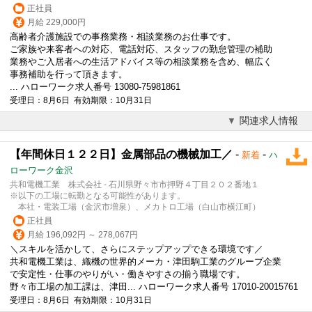
正社員
月給 229,000円
高齢者介護施設での事務業務・相談業務のお仕事です。
ご家族や来客者への対応、電話対応、スタッフの勤怠管理の補助
業務やご入居者への生活アドバイス等の相談業務を含め、幅広く
事務補助を行って頂きます。
... ハローワーク求人番号 13080-75981861
受理日：8月6日 有効期限：10月31日
関連求人情報
【年間休日１２２日】金属部品の機械加工／
-
-
新着
ハ
ローワーク金沢
共和電機工業 株式会社 - 石川県野々市市押野４丁目２０２番地１
※以下の工場に転勤となる可能性があります。
本社・電装工場（金沢市増泉）、メカトロ工場（白山市横江町）
正社員
月給 196,092円 ～ 278,067円
＼スキルを活かして、さらにステップアップできる環境です／
共和電機工業は、織機の世界的メーカ・津田駒工業のグループ企業
で安定性・仕事のやりがい・働きやすさの揃う職場です。
野々市工場の加工課は、津田... ハローワーク求人番号 17010-20015761
受理日：8月6日 有効期限：10月31日