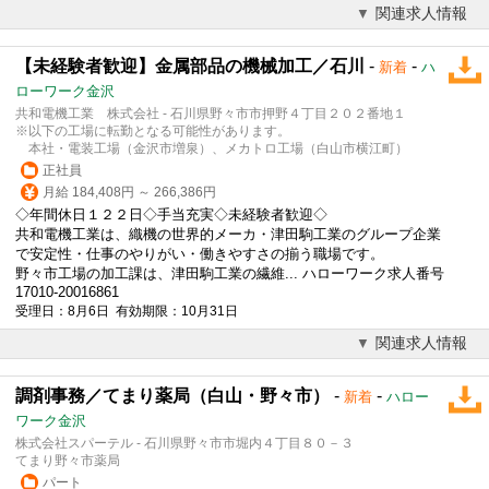
関連求人情報
【未経験者歓迎】金属部品の機械加工／石川
-
-
新着
ハ
ローワーク金沢
共和電機工業 株式会社 - 石川県野々市市押野４丁目２０２番地１
※以下の工場に転勤となる可能性があります。
本社・電装工場（金沢市増泉）、メカトロ工場（白山市横江町）
正社員
月給 184,408円 ～ 266,386円
◇年間休日１２２日◇手当充実◇未経験者歓迎◇
共和電機工業は、織機の世界的メーカ・津田駒工業のグループ企業
で安定性・仕事のやりがい・働きやすさの揃う職場です。
野々市工場の加工課は、津田駒工業の繊維... ハローワーク求人番号
17010-20016861
受理日：8月6日 有効期限：10月31日
関連求人情報
調剤事務／てまり薬局（白山・野々市）
-
-
新着
ハロー
ワーク金沢
株式会社スパーテル - 石川県野々市市堀内４丁目８０－３
てまり野々市薬局
パート