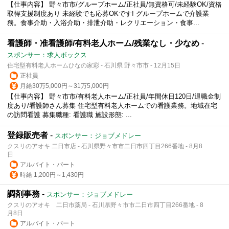
【仕事内容】 野々市市/グループホーム/正社員/無資格可/未経験OK/資格
取得支援制度あり 未経験でも応募OKです! グループホームで介護業
務。食事介助・入浴介助・排泄介助・レクリエーション・食事...
看護師・准看護師/有料老人ホーム/残業なし・少なめ
-
スポンサー：求人ボックス
住宅型有料老人ホームひなの家彩 - 石川県 野々市市 - 12月15日
正社員
月給30万5,000円～31万5,000円
【仕事内容】 野々市市/有料老人ホーム/正社員/年間休日120日/退職金制
度あり/看護師さん募集 住宅型有料老人ホームでの看護業務。地域在宅
の訪問看護 募集職種: 看護職 施設形態: ...
登録販売者
-
スポンサー：ジョブメドレー
クスリのアオキ 二日市店 - 石川県野々市市二日市四丁目266番地 - 8月8
日
アルバイト・パート
時給 1,200円～1,430円
調剤事務
-
スポンサー：ジョブメドレー
クスリのアオキ 二日市薬局 - 石川県野々市市二日市四丁目266番地 - 8
月8日
アルバイト・パート