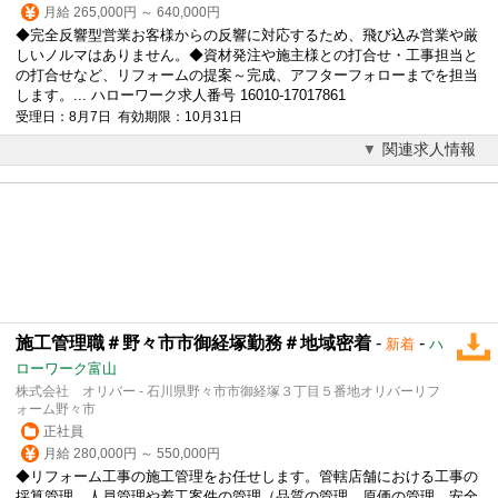
月給 265,000円 ～ 640,000円
◆完全反響型営業お客様からの反響に対応するため、飛び込み営業や厳
しいノルマはありません。◆資材発注や施主様との打合せ・工事担当と
の打合せなど、リフォームの提案～完成、アフターフォローまでを担当
します。... ハローワーク求人番号 16010-17017861
受理日：8月7日 有効期限：10月31日
関連求人情報
施工管理職＃野々市市御経塚勤務＃地域密着
-
-
新着
ハ
ローワーク富山
株式会社 オリバー - 石川県野々市市御経塚３丁目５番地オリバーリフ
ォーム野々市
正社員
月給 280,000円 ～ 550,000円
◆リフォーム工事の施工管理をお任せします。管轄店舗における工事の
採算管理、人員管理や着工案件の管理（品質の管理、原価の管理、安全