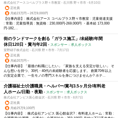
株式会社アースコペルプラス野々市教室 - 石川県 野々市市 - 6月10日
正社員
月給23万円～26万9,000円
【仕事内容】: 株式会社アース コペルプラス野々市教室 : 児童発達支援
: 常勤 : 児童指導員 : 無資格 : 230,000円-269,000円 ・基本給 173,000
円-182,...
街のランドマークを創る「ガラス施工」/未経験/年間
休日120日・賞与年2回
-
スポンサー：求人ボックス
室野硝子株式会社 - 石川県 野々市市 - 7月17日
正社員
月給20万円～
【仕事内容】「最後の転職にしたい」「家族を支える安定が欲しい」 そ
んな想いを持つ、30代・40代の未経験者を応援します。 創業70年以上
の安定企業で、一生モノの専門スキルを身につけませんか? ホテ...
介護福祉士/介護職員・ヘルパー/賞与3.5ヶ月分/有料老
人ホーム/日勤・夜勤
-
スポンサー：求人ボックス
株式会社アンビス医心館金沢 - 石川県 野々市市 - 8月7日
正社員
月給25万9,100円
【仕事内容】 : 株式会社アンビス 医心館金沢? : 有料老人ホーム : 常勤 :