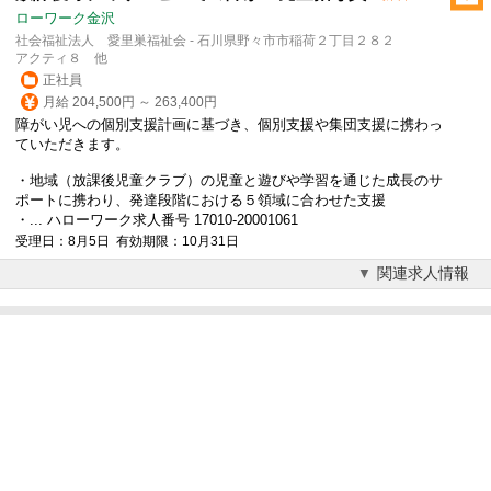
ローワーク金沢
社会福祉法人 愛里巣福祉会 - 石川県野々市市稲荷２丁目２８２
アクティ８ 他
正社員
月給 204,500円 ～ 263,400円
障がい児への個別支援計画に基づき、個別支援や集団支援に携わっ
ていただきます。
・地域（放課後児童クラブ）の児童と遊びや学習を通じた成長のサ
ポートに携わり、発達段階における５領域に合わせた支援
・... ハローワーク求人番号 17010-20001061
受理日：8月5日 有効期限：10月31日
関連求人情報