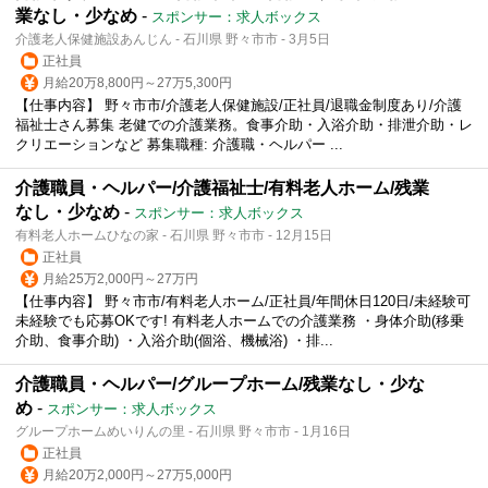
業なし・少なめ
-
スポンサー：求人ボックス
介護老人保健施設あんじん - 石川県 野々市市 - 3月5日
正社員
月給20万8,800円～27万5,300円
【仕事内容】 野々市市/介護老人保健施設/正社員/退職金制度あり/介護
福祉士さん募集 老健での介護業務。食事介助・入浴介助・排泄介助・レ
クリエーションなど 募集職種: 介護職・ヘルパー ...
介護職員・ヘルパー/介護福祉士/有料老人ホーム/残業
なし・少なめ
-
スポンサー：求人ボックス
有料老人ホームひなの家 - 石川県 野々市市 - 12月15日
正社員
月給25万2,000円～27万円
【仕事内容】 野々市市/有料老人ホーム/正社員/年間休日120日/未経験可
未経験でも応募OKです! 有料老人ホームでの介護業務 ・身体介助(移乗
介助、食事介助) ・入浴介助(個浴、機械浴) ・排...
介護職員・ヘルパー/グループホーム/残業なし・少な
め
-
スポンサー：求人ボックス
グループホームめいりんの里 - 石川県 野々市市 - 1月16日
正社員
月給20万2,000円～27万5,000円