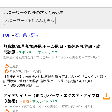
ハローワーク以外の求人も表示中 -
TOP
»
石川県
»
野々市市
無資格/管理者/施設長/ホーム長/日・祝休み可/往診・訪
問診療
-
スポンサー：求人ボックス
医療法人社団悠輝会野々市よこみやクリニック - 石川県 野々市市 - 8月6
日
正社員
年収400万円～450万円
【仕事内容】: 医療法人社団悠輝会 野々市よこみやクリニック : 往診・
訪問診療 : 常勤 : 管理者/施設長/ホーム長 : 無資格 : 4,000,000
円-4,500,000円 経験、...
アイデザイナー（まつげパーマ・エクステ・アイブロ
ウ施術）
-
-
新着
求人サイトQ-JiN
Lumiere eye（株式会社日光） - 石川県野々市市野代1-20 - 8月9日
正社員