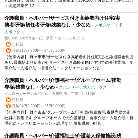
介護職員(介護職、介護士) : 介護福祉士 : 259,100円 月給に下記手当含む
・固定残業代 12...
介護職員・ヘルパー/サービス付き高齢者向け住宅/実
務者研修/初任者研修/残業なし・少なめ
-
スポンサー：求
人ボックス
愛SUNSUN弐号館 - 石川県 野々市市 - 12月15日
正社員
月給21万7,700円～24万6,200円
【仕事内容】 野々市市/サービス付き高齢者向け住宅/正社員/退職金制度
あり/最寄駅より徒歩7分 サービス付き高齢者向け住宅での介護業務。食
事介助・入浴介助・排泄介助・レクリエーションなど ...
介護職員・ヘルパー/介護福祉士/グループホーム/夜勤
専従/残業なし・少なめ
-
スポンサー：求人ボックス
イエローガーデン金沢白山 - 石川県 野々市市 - 1月16日
正社員
月給24万2,000円～25万9,000円
【仕事内容】 野々市市/グループホーム/正社員/無資格可/夜勤専従の正
社員の募集です グループホームでの介護業務。食事介助・入浴介助・排
泄介助・レクリエーション・調理など 募集職種: 介護...
介護職員・ヘルパー/介護福祉士/介護老人保健施設/残