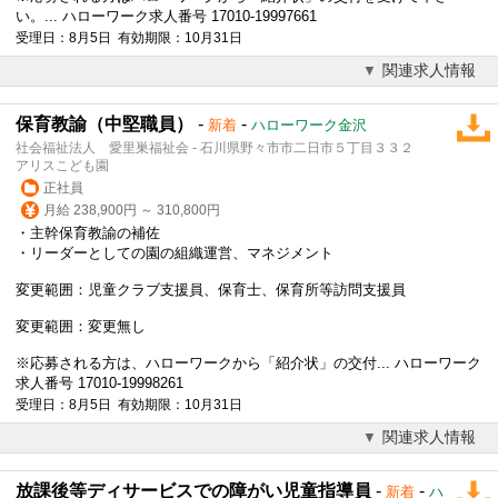
い。... ハローワーク求人番号 17010-19997661
受理日：8月5日 有効期限：10月31日
関連求人情報
保育教諭（中堅職員）
-
-
新着
ハローワーク金沢
社会福祉法人 愛里巣福祉会 - 石川県野々市市二日市５丁目３３２
アリスこども園
正社員
月給 238,900円 ～ 310,800円
・主幹保育教諭の補佐
・リーダーとしての園の組織運営、マネジメント
変更範囲：児童クラブ支援員、保育士、保育所等訪問支援員
変更範囲：変更無し
※応募される方は、ハローワークから「紹介状」の交付... ハローワーク
求人番号 17010-19998261
受理日：8月5日 有効期限：10月31日
関連求人情報
放課後等ディサービスでの障がい児童指導員
-
-
新着
ハ