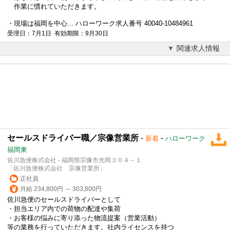
作業に慣れていただきます。
・現場は福岡を中心... ハローワーク求人番号 40040-10484961
受理日：7月1日 有効期限：9月30日
関連求人情報
セールスドライバー職／宗像営業所
-
-
新着
ハローワーク
福岡東
佐川急便株式会社 - 福岡県宗像市光岡３０４－１
「佐川急便株式会社 宗像営業所」
正社員
月給 234,800円 ～ 303,800円
佐川急便のセールスドライバーとして
・担当エリア内での荷物の配達や集荷
・お客様の悩みに寄り添った
物流
提案（営業活動）
等の業務を行っていただきます。社内ライセンスを持つ