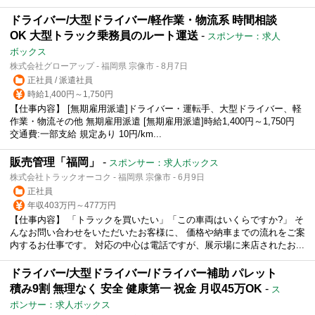
ドライバー/大型ドライバー/軽作業・物流系 時間相談
OK 大型トラック乗務員のルート運送
-
スポンサー：求人
ボックス
株式会社グローアップ - 福岡県 宗像市 - 8月7日
正社員 / 派遣社員
時給1,400円～1,750円
【仕事内容】 [無期雇用派遣]ドライバー・運転手、大型ドライバー、軽
作業・物流その他 無期雇用派遣 [無期雇用派遣]時給1,400円～1,750円
交通費:一部支給 規定あり 10円/km...
販売管理「福岡」
-
スポンサー：求人ボックス
株式会社トラックオーコク - 福岡県 宗像市 - 6月9日
正社員
年収403万円～477万円
【仕事内容】 「トラックを買いたい」「この車両はいくらですか?」 そ
んなお問い合わせをいただいたお客様に、 価格や納車までの流れをご案
内するお仕事です。 対応の中心は電話ですが、展示場に来店されたお...
ドライバー/大型ドライバー/ドライバー補助 パレット
積み9割 無理なく 安全 健康第一 祝金 月収45万OK
-
ス
ポンサー：求人ボックス