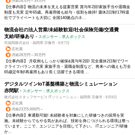
月給28万円～35万円
【仕事内容】物流の未来を支える提案営業 賞与年2回!家族手当や退職金
制度も充実 定年65歳。再雇用後も給与・役割を維持! 週休2日制!17時退
社でプライベートも大切に 全国140拠点のネ...
物流会社の法人営業/未経験歓迎/社会保険完備/交通費
支給/研修あり
-
スポンサー：求人ボックス
司福岡株式会社 - 福岡県 宗像市 - 8月7日
正社員
月給28万円～35万円
【仕事内容】 月収例もしっかり確保&賞与年2回! 完全週休2日制でワー
クライフバランス充実 家族手当・退職金制度など、将来への備えも万全
65歳定年制!再雇用もあり長く活躍できる環境 ...
デジタルツインIoT基盤構築と物流シミュレーション
赤間駅
-
スポンサー：求人ボックス
株式会社スタッフサービス ITソリューション - 福岡県 宗像市 - 8月8日
正社員
月給23万5,000円～
【仕事内容】車通勤可能! 未経験者を対象にした研修つきの採用を実
施。未経験からでもやる気があれば、技術を身につけられる環境は整っ
ています。ここで、エンジニアを目指して下さい。 ITエンジニア/研修
か...