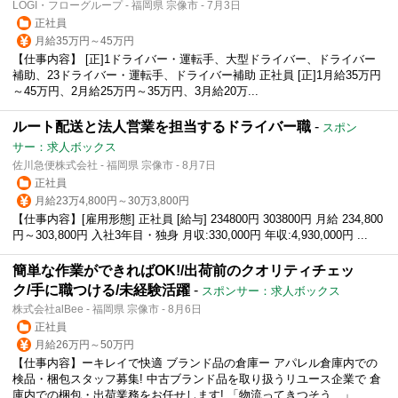
LOGI・フローグループ - 福岡県 宗像市 - 7月3日
正社員
月給35万円～45万円
【仕事内容】 [正]1ドライバー・運転手、大型ドライバー、ドライバー
補助、23ドライバー・運転手、ドライバー補助 正社員 [正]1月給35万円
～45万円、2月給25万円～35万円、3月給20万...
ルート配送と法人営業を担当するドライバー職
-
スポン
サー：求人ボックス
佐川急便株式会社 - 福岡県 宗像市 - 8月7日
正社員
月給23万4,800円～30万3,800円
【仕事内容】[雇用形態] 正社員 [給与] 234800円 303800円 月給 234,800
円～303,800円 入社3年目・独身 月収:330,000円 年収:4,930,000円 ...
簡単な作業ができればOK!/出荷前のクオリティチェッ
ク/手に職つける/未経験活躍
-
スポンサー：求人ボックス
株式会社alBee - 福岡県 宗像市 - 8月6日
正社員
月給26万円～50万円
【仕事内容】ーキレイで快適 ブランド品の倉庫ー アパレル倉庫内での
検品・梱包スタッフ募集! 中古ブランド品を取り扱うリユース企業で 倉
庫内での梱包・出荷業務をお任せします! 「物流ってきつそう…」...