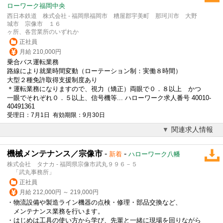
ローワーク福岡中央
西日本鉄道 株式会社 - 福岡県福岡市 糟屋郡宇美町 那珂川市 大野
城市 宗像市 １６
ヶ所、各営業所のいずれか
正社員
月給 210,000円
乗合バス運転業務
路線により就業時間変動（ローテーション制：実働８時間）
大型２種免許取得支援制度あり
＊運転業務になりますので、視力（矯正）両眼で０．８以上 かつ
一眼でそれぞれ０．５以上、信号機等... ハローワーク求人番号 40010-
40491361
受理日：7月1日 有効期限：9月30日
関連求人情報
機械メンテナンス／宗像市
-
-
新着
ハローワーク八幡
株式会社 タナカ - 福岡県宗像市武丸９９６－５
「武丸事務所」
正社員
月給 212,000円 ～ 219,000円
・
物流
設備や製造ライン機器の点検・修理・部品交換など、
メンテナンス業務を行います。
・はじめは工具の使い方から学び、先輩と一緒に現場を回りながら