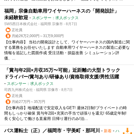
福岡」宗像自動車用ワイヤーハーネスの「開発設計」
未経験歓迎
-
スポンサー：求人ボックス
SWS西日本株式会社 - 福岡県 宗像市 - 8月7日
正社員
月給26万2,000円～31万9,000円
【仕事内容】 当社の開発設計として、ワイヤーハーネスの国内製造に関
する業務をお任せいたします 自動車用ワイヤーハーネスの製造に必要な
情報を追記した図面作成 受注活動・損益改善 シミュレーション評
価、...
「賞与年2回×月収35万〜可能」近距離の大型トラック
ドライバー/賞与あり/研修あり/資格取得支援/男性活躍
-
スポンサー：求人ボックス
司西九州株式会社 - 福岡県 宗像市 - 8月7日
正社員
月給27万円～35万円
【仕事内容】地場配送で安定収入をGET! 週休2日制!プライベートの時
間もしっかり確保 賞与年2回+充実の手当で頑張りを還元! 65歳定年制!
長く安心して働ける直雇用 日帰り運行のみ!泊...
バス運転士（正）／福岡市・宇美町・那珂川
-
-
新着
ハ