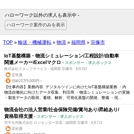
ハローワーク以外の求人も表示中 -
TOP
»
輸送・機械運転
»
物流
»
福岡県
»
宗像市
IoT基盤構築・物流シミュレーション/工程設計/自動車
関連メーカー/Excelマクロ
-
スポンサー：求人ボックス
株式会社スタッフサービス - 福岡県 宗像市 - 8月3日
正社員
月給22万5,000円～
【仕事内容】業務内容: デジタルツインに向けたIoT基盤構築業務 ・内
物流自働化に向けたデータ収集、利活用 ・物流シミュレーションの実施
・製造データの取得、蓄積、解析、可視化基盤の開発、整備 ・現...
物流会社の法人営業/社会保険完備/賞与あり/昇給あり/
資格取得支援
-
スポンサー：求人ボックス
司中九州株式会社 ロジセンター宮若 - 福岡県 宗像市 - 8月7日
正社員