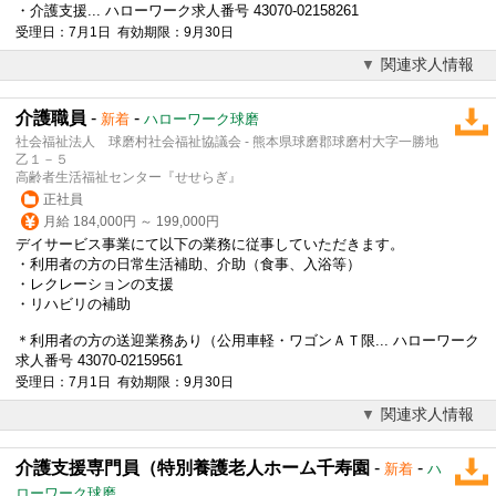
・介護支援... ハローワーク求人番号 43070-02158261
受理日：7月1日 有効期限：9月30日
関連求人情報
介護職員
-
-
新着
ハローワーク球磨
社会福祉法人 球磨村社会福祉協議会 - 熊本県球磨郡球磨村大字一勝地
乙１－５
高齢者生活福祉センター『せせらぎ』
正社員
月給 184,000円 ～ 199,000円
デイサービス事業にて以下の業務に従事していただきます。
・利用者の方の日常生活補助、介助（食事、入浴等）
・レクレーションの支援
・リハビリの補助
＊利用者の方の送迎業務あり（公用車軽・ワゴンＡＴ限... ハローワーク
求人番号 43070-02159561
受理日：7月1日 有効期限：9月30日
関連求人情報
介護支援専門員（特別養護老人ホーム千寿園
-
-
新着
ハ
ローワーク球磨