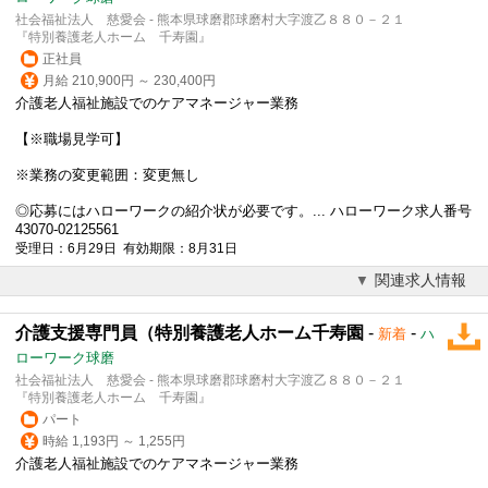
社会福祉法人 慈愛会 - 熊本県球磨郡球磨村大字渡乙８８０－２１
『特別養護老人ホーム 千寿園』
正社員
月給 210,900円 ～ 230,400円
介護老人福祉施設でのケアマネージャー業務
【※職場見学可】
※業務の変更範囲：変更無し
◎応募にはハローワークの紹介状が必要です。... ハローワーク求人番号
43070-02125561
受理日：6月29日 有効期限：8月31日
関連求人情報
介護支援専門員（特別養護老人ホーム千寿園
-
-
新着
ハ
ローワーク球磨
社会福祉法人 慈愛会 - 熊本県球磨郡球磨村大字渡乙８８０－２１
『特別養護老人ホーム 千寿園』
パート
時給 1,193円 ～ 1,255円
介護老人福祉施設でのケアマネージャー業務