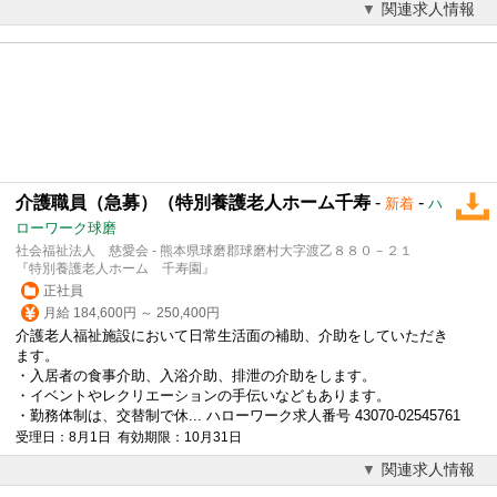
関連求人情報
介護職員（急募）（特別養護老人ホーム千寿
-
-
新着
ハ
ローワーク球磨
社会福祉法人 慈愛会 - 熊本県球磨郡球磨村大字渡乙８８０－２１
『特別養護老人ホーム 千寿園』
正社員
月給 184,600円 ～ 250,400円
介護老人福祉施設において日常生活面の補助、介助をしていただき
ます。
・入居者の食事介助、入浴介助、排泄の介助をします。
・イベントやレクリエーションの手伝いなどもあります。
・勤務体制は、交替制で休... ハローワーク求人番号 43070-02545761
受理日：8月1日 有効期限：10月31日
関連求人情報