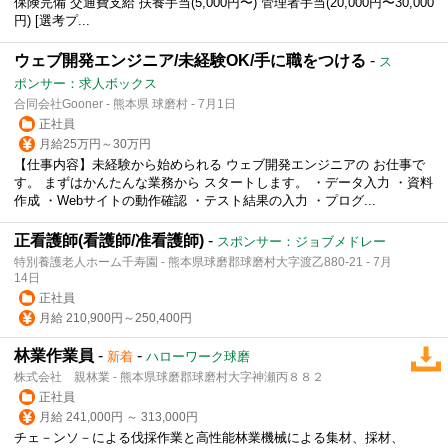
保険完備 交通費支給 扶養手当(5,000円〜) 管理者手当(20,000円〜30,000
円) [選考プ...
ウェブ開発エンジニア/未経験OK/手に職をつける
-
ス
ポンサー：求人ボックス
合同会社Gooner - 熊本県 球磨村 - 7月1日
正社員
月給25万円～30万円
【仕事内容】未経験から始められる ウェブ開発エンジニアの お仕事で
す。 まずはかんたんな業務から スタートします。 ・データ入力 ・資料
作成 ・Webサイトの動作確認 ・テスト結果の入力 ・プログ...
正看護師(看護師/准看護師)
-
スポンサー：ジョブメドレー
特別養護老人ホーム千寿園 - 熊本県球磨郡球磨村大字渡乙880-21 - 7月
14日
正社員
月給 210,900円～250,400円
林業作業員
-
-
新着
ハローワーク球磨
株式会社 親林業 - 熊本県球磨郡球磨村大字神瀬丙８８２
正社員
月給 241,000円 ～ 313,000円
チェ－ンソ－による伐採作業と高性能林業機械による集材、採材、