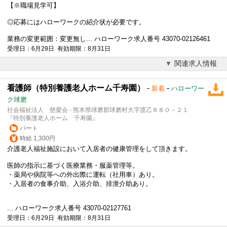
【※職場見学可】
◎応募にはハローワークの紹介状が必要です。
業務の変更範囲：変更無し... ハローワーク求人番号 43070-02126461
受理日：6月29日 有効期限：8月31日
関連求人情報
看護師（特別養護老人ホーム千寿園）
-
-
新着
ハローワー
ク球磨
社会福祉法人 慈愛会 - 熊本県球磨郡球磨村大字渡乙８８０－２１
『特別養護老人ホーム 千寿園』
パート
時給 1,300円
介護老人福祉施設において入居者の健康管理をして頂きます。
医師の指示に基づく医療業務・服薬管理等。
・薬局や病院等への外出際に運転（社用車）あり。
・入居者の食事介助、入浴介助、排泄介助あり。
... ハローワーク求人番号 43070-02127761
受理日：6月29日 有効期限：8月31日