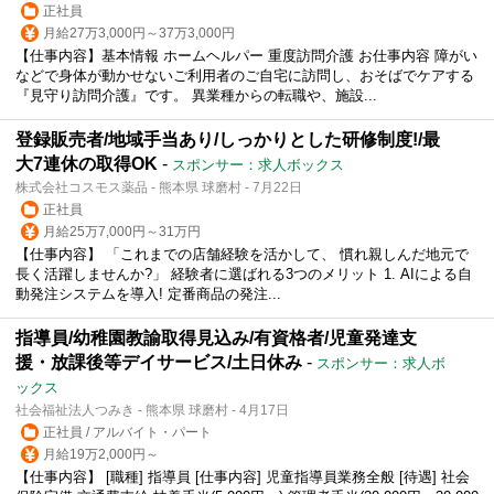
正社員
月給27万3,000円～37万3,000円
【仕事内容】基本情報 ホームヘルパー 重度訪問介護 お仕事内容 障がい
などで身体が動かせないご利用者のご自宅に訪問し、おそばでケアする
『見守り訪問介護』です。 異業種からの転職や、施設...
登録販売者/地域手当あり/しっかりとした研修制度!/最
大7連休の取得OK
-
スポンサー：求人ボックス
株式会社コスモス薬品 - 熊本県 球磨村 - 7月22日
正社員
月給25万7,000円～31万円
【仕事内容】 「これまでの店舗経験を活かして、 慣れ親しんだ地元で
長く活躍しませんか?」 経験者に選ばれる3つのメリット 1. AIによる自
動発注システムを導入! 定番商品の発注...
指導員/幼稚園教諭取得見込み/有資格者/児童発達支
援・放課後等デイサービス/土日休み
-
スポンサー：求人ボ
ックス
社会福祉法人つみき - 熊本県 球磨村 - 4月17日
正社員 / アルバイト・パート
月給19万2,000円～
【仕事内容】 [職種] 指導員 [仕事内容] 児童指導員業務全般 [待遇] 社会