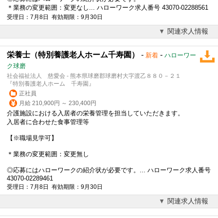
＊業務の変更範囲：変更なし... ハローワーク求人番号 43070-02288561
受理日：7月8日 有効期限：9月30日
関連求人情報
栄養士（特別養護老人ホーム千寿園）
-
-
新着
ハローワー
ク球磨
社会福祉法人 慈愛会 - 熊本県球磨郡球磨村大字渡乙８８０－２１
『特別養護老人ホーム 千寿園』
正社員
月給 210,900円 ～ 230,400円
介護施設における入居者の栄養管理を担当していただきます。
入居者に合わせた食事管理等
【※職場見学可】
＊業務の変更範囲：変更無し
◎応募にはハローワークの紹介状が必要です。... ハローワーク求人番号
43070-02289461
受理日：7月8日 有効期限：9月30日
関連求人情報