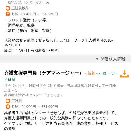
一勝地交流センターかわせみ
正社員以外
月給 187,488円 ～ 190,960円
・フロント受付（レジ等）
・調理補助、配膳
・清掃（館内、浴室、客室）
《業務の変更範囲：変更なし》... ハローワーク求人番号 43010-
19712161
受理日：7月2日 有効期限：9月30日
関連求人情報
介護支援専門員（ケアマネージャー）
-
-
新着
ハローワー
ク球磨
社会福祉法人 球磨村社会福祉協議会 - 熊本県球磨郡球磨村大字一勝地
乙１－５
高齢者生活福祉センター『せせらぎ』
正社員
月給 194,000円 ～ 224,000円
高齢者生活福祉センター『せせらぎ』の居宅介護支援事業所にて、
介護支援専門員としての一般的な業務を行っていただきます。
ケアプラン作成、サービス担当者会議等一連の業務、各種サービス
の調整