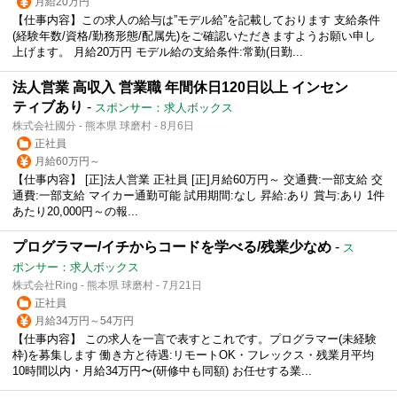
月給20万円
【仕事内容】この求人の給与は”モデル給”を記載しております 支給条件
(経験年数/資格/勤務形態/配属先)をご確認いただきますようお願い申し
上げます。 月給20万円 モデル給の支給条件:常勤(日勤...
法人営業 高収入 営業職 年間休日120日以上 インセン
ティブあり
-
スポンサー：求人ボックス
株式会社國分 - 熊本県 球磨村 - 8月6日
正社員
月給60万円～
【仕事内容】 [正]法人営業 正社員 [正]月給60万円～ 交通費:一部支給 交
通費:一部支給 マイカー通勤可能 試用期間:なし 昇給:あり 賞与:あり 1件
あたり20,000円～の報...
プログラマー/イチからコードを学べる/残業少なめ
-
ス
ポンサー：求人ボックス
株式会社Ring - 熊本県 球磨村 - 7月21日
正社員
月給34万円～54万円
【仕事内容】 この求人を一言で表すとこれです。プログラマー(未経験
枠)を募集します 働き方と待遇:リモートOK・フレックス・残業月平均
10時間以内・月給34万円〜(研修中も同額) お任せする業...