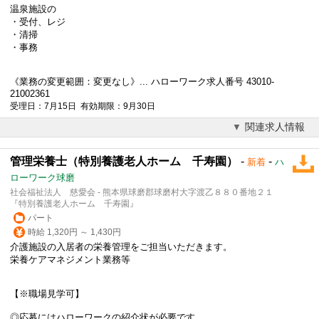
温泉施設の
・受付、レジ
・清掃
・事務
《業務の変更範囲：変更なし》... ハローワーク求人番号 43010-
21002361
受理日：7月15日 有効期限：9月30日
関連求人情報
管理栄養士（特別養護老人ホーム 千寿園）
-
-
新着
ハ
ローワーク球磨
社会福祉法人 慈愛会 - 熊本県球磨郡球磨村大字渡乙８８０番地２１
『特別養護老人ホーム 千寿園』
パート
時給 1,320円 ～ 1,430円
介護施設の入居者の栄養管理をご担当いただきます。
栄養ケアマネジメント業務等
【※職場見学可】
◎応募にはハローワークの紹介状が必要です。