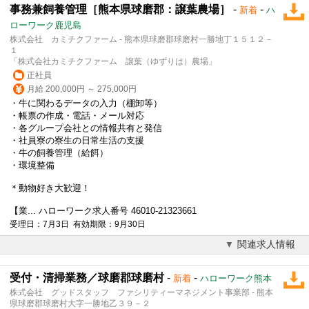
事務兼飼養管理［熊本県球磨郡：譲葉農場］
-
-
新着
ハ
ローワーク鹿児島
株式会社 カミチクファーム - 熊本県球磨郡球磨村一勝地丁１５１２－
１
「株式会社カミチクファーム 譲葉（ゆずりは）農場」
正社員
月給 200,000円 ～ 275,000円
・牛に関わるデータの入力（棚卸等）
・帳票の作成・電話・メール対応
・各グループ会社との情報共有と発信
・社員寮の寮生の日常生活の支援
・牛の飼養管理（給餌）
・環境整備
＊動物好き大歓迎！
【業... ハローワーク求人番号 46010-21323661
受理日：7月3日 有効期限：9月30日
関連求人情報
受付・清掃業務／球磨郡球磨村
-
-
新着
ハローワーク熊本
株式会社 グッドスタッフ ファシリティーマネジメント事業部 - 熊本
県球磨郡球磨村大字一勝地乙３９－２