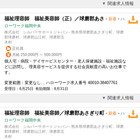
関連求人情報
福祉理容師 福祉美容師（正）／球磨郡あさ
-
-
新着
ハ
ローワーク福岡中央
株式会社 シルバーサポートジャパン - 熊本県球磨郡あさぎり町、球磨
郡球磨村、球磨郡山江村、球磨郡五
木村
正社員
月給 250,000円 ～ 500,000円
個人宅・病院・デイサービスセンター・老人保健施設・福祉施設な
どに訪問し、理美容サービスを提供する社会貢献度の高いお仕事で
す。
変更範囲：変更なし... ハローワーク求人番号 40010-38407761
受理日：6月25日 有効期限：8月31日
関連求人情報
福祉理容師 福祉美容師／球磨郡あさぎり町
-
-
新着
ハ
ローワーク福岡中央
株式会社 シルバーサポートジャパン - 熊本県球磨郡あさぎり町、球磨
郡球磨村、球磨郡山江村、球磨郡五
木村