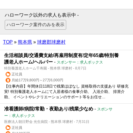
ハローワーク以外の求人も表示中 -
TOP
»
熊本県
»
球磨郡球磨村
生活相談員/交通費支給/再雇用制度有/定年65歳/特別養
護老人ホーム/ヘルパー
-
スポンサー：求人ボックス
特別養護老人ホーム千寿園 - 熊本県 球磨村 - 8月7日
正社員
月給17万9,800円～27万6,000円
【仕事内容】年間休日118日で残業ほぼなし 資格取得の支援あり 研修充
実! 特別養護老人ホームにて入居者様の食事介助、 入浴介助、 排泄介
助、 イベントやレクリエーションのサポート等をお任せ...
准看護師/病院/常勤・夜勤あり/残業少なめ
-
スポンサ
ー：求人ボックス
医療法人朝日野会 光生病院 - 熊本県 球磨村 - 7月31日
正社員