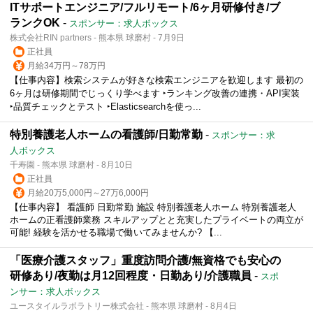
ITサポートエンジニア/フルリモート/6ヶ月研修付き/ブ
ランクOK
-
スポンサー：求人ボックス
株式会社RIN partners - 熊本県 球磨村 - 7月9日
正社員
月給34万円～78万円
【仕事内容】検索システムが好きな検索エンジニアを歓迎します 最初の
6ヶ月は研修期間でじっくり学べます ‣ランキング改善の連携・API実装
‣品質チェックとテスト ‣Elasticsearchを使っ...
特別養護老人ホームの看護師/日勤常勤
-
スポンサー：求
人ボックス
千寿園 - 熊本県 球磨村 - 8月10日
正社員
月給20万5,000円～27万6,000円
【仕事内容】 看護師 日勤常勤 施設 特別養護老人ホーム 特別養護老人
ホームの正看護師業務 スキルアップとと充実したプライベートの両立が
可能! 経験を活かせる職場で働いてみませんか? 【...
「医療介護スタッフ」重度訪問介護/無資格でも安心の
研修あり/夜勤は月12回程度・日勤あり/介護職員
-
スポ
ンサー：求人ボックス
ユースタイルラボラトリー株式会社 - 熊本県 球磨村 - 8月4日