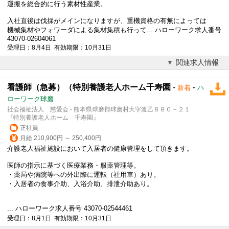
運搬を総合的に行う素材性産業。
入社直後は伐採がメインになりますが、重機資格の有無によっては
機械集材やフォワーダによる集材集積も行って... ハローワーク求人番号
43070-02604061
受理日：8月4日 有効期限：10月31日
関連求人情報
看護師（急募）（特別養護老人ホーム千寿園
-
-
新着
ハ
ローワーク球磨
社会福祉法人 慈愛会 - 熊本県球磨郡球磨村大字渡乙８８０－２１
『特別養護老人ホーム 千寿園』
正社員
月給 210,900円 ～ 250,400円
介護老人福祉施設において入居者の健康管理をして頂きます。
医師の指示に基づく医療業務・服薬管理等。
・薬局や病院等への外出際に運転（社用車）あり。
・入居者の食事介助、入浴介助、排泄介助あり。
... ハローワーク求人番号 43070-02544461
受理日：8月1日 有効期限：10月31日