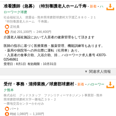
准看護師（急募）（特別養護老人ホーム千寿
-
-
新着
ハ
ローワーク球磨
社会福祉法人 慈愛会 - 熊本県球磨郡球磨村大字渡乙８８０－２１
『特別養護老人ホーム 千寿園』
正社員
月給 201,100円 ～ 246,400円
介護老人福祉施設において入居者の健康管理をして頂きます
医師の指示に基づく医療業務・服薬管理、機能訓練等もあります。
・薬局や病院等への外出際に運転（社用車）あり。
・入居者の食事介助、入浴介助、排... ハローワーク求人番号 43070-
02546861
受理日：8月1日 有効期限：10月31日
関連求人情報
受付・事務・清掃業務／球磨郡球磨村
-
-
新着
ハローワー
ク熊本
株式会社 グッドスタッフ ファシリティーマネジメント事業部 - 熊本
県球磨郡球磨村大字一勝地乙３９－２
一勝地交流センターかわせみ
パート
時給 1,080円 ～ 1,100円