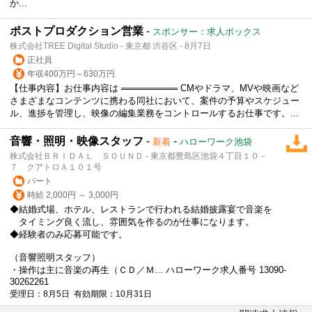
か...
ポストプロダクション営業
-
スポンサー：求人ボックス
株式会社TREE Digital Studio - 東京都 渋谷区 - 8月7日
正社員
年収400万円～630万円
【仕事内容】お仕事内容は ═════════ CMやドラマ、MVや映画など
さまざまなコンテンツに携わる同社において、案件の予算やスケジュー
ル、進捗を管理し、映像の編集業務をコントロールするお仕事です。...
音響・照明・映像スタッフ
-
-
新着
ハローワーク池袋
株式会社ＢＲＩＤＡＬ ＳＯＵＮＤ - 東京都豊島区池袋４丁目１０－
７ クアトロＡ１０１号
パート
時給 2,000円 ～ 3,000円
◆結婚式場、ホテル、レストランで行われる結婚披露宴で音楽を
タイミング良く流し、雰囲気を作るのが仕事になります。
◆経験者のみ応募可能です。
（音響
照明スタッフ
）
・操作は主に音楽の再生（ＣＤ／Ｍ... ハローワーク求人番号 13090-
30262261
受理日：8月5日 有効期限：10月31日