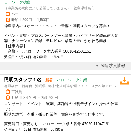
ローワーク徳島
（事業所の意向により公開していません） - 徳島県徳島市
パート
時給 1,200円 ～ 1,500円
徳島県内のスポーツ・イベントで音響・
照明スタッフ
を募集！
イベント音響・プロスポーツゲーム音響・ハイブリッド型配信の音
響・ナレーション収録・テレビや生放送の音にかかわる業務
【仕事内容】
・音響・... ハローワーク求人番号 36010-12581161
受理日：7月24日 有効期限：9月30日
関連求人情報
照明スタッフ１名
-
-
新着
ハローワーク沖縄
有限会社 新舞台 - 沖縄県中頭郡北谷町字砂辺３７３ スナベ第６ビル
正社員
月給 198,640円 ～ 259,700円
コンサート、イベント、演劇、舞踊等の照明デザインや操作の仕事
です。
照明の設営・本番・撤去作業等 舞台を創造する仕事です。
変更範囲：変更なし... ハローワーク求人番号 47020-11047161
受理日：7月15日 有効期限：9月30日