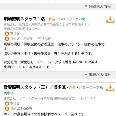
関連求人情報
劇場照明スタッフ１名
-
-
新着
ハローワーク沖縄
有限会社 新舞台 - 沖縄県那覇市久茂地３丁目２６番地２７号
那覇文化芸術劇場なはーと
正社員
月給 212,270円 ～ 277,530円
劇場の照明・照明設備の管理運営、催事のデザイン・操作の仕事で
す。
照明の設営・本番・撤去作業等 舞台を創造する仕事です。
変更範囲：変更なし... ハローワーク求人番号 47020-11035461
受理日：7月14日 有効期限：9月30日
関連求人情報
音響照明スタッフ（正）／博多区
-
-
新着
ハローワーク福
岡中央
株式会社 エスエルアイ - 福岡県福岡市博多区住吉１丁目２ー８２
正社員
月給 225,000円
ホテルの宴会場等での音響照明オペレーター業務です。