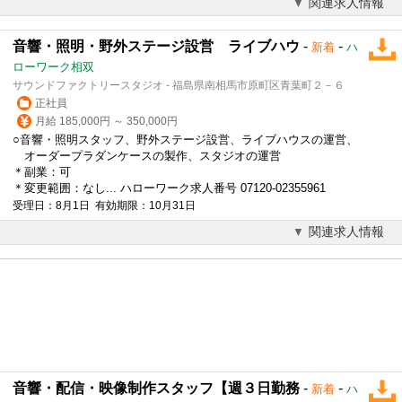
関連求人情報
音響・照明・野外ステージ設営 ライブハウ
-
-
新着
ハ
ローワーク相双
サウンドファクトリースタジオ - 福島県南相馬市原町区青葉町２－６
正社員
月給 185,000円 ～ 350,000円
○音響・
照明スタッフ
、野外ステージ設営、ライブハウスの運営、
オーダープラダンケースの製作、スタジオの運営
＊副業：可
＊変更範囲：なし... ハローワーク求人番号 07120-02355961
受理日：8月1日 有効期限：10月31日
関連求人情報
音響・配信・映像制作スタッフ【週３日勤務
-
-
新着
ハ