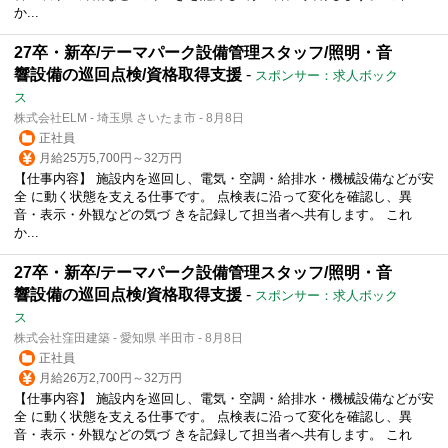
か...
27卒・新卒/テーマパーク設備管理スタッフ/照明・音
響設備の巡回点検/資格取得支援
-
スポンサー：求人ボック
ス
株式会社ELM - 埼玉県 さいたま市 - 8月8日
正社員
月給25万5,700円～32万円
【仕事内容】 施設内を巡回し、電気・空調・給排水・機械設備などが安
全 に動く状態を支える仕事です。 点検表に沿って変化を確認し、異
音・表示・外観などの気づ きを記録して担当者へ共有します。 これ
か...
27卒・新卒/テーマパーク設備管理スタッフ/照明・音
響設備の巡回点検/資格取得支援
-
スポンサー：求人ボック
ス
株式会社窪田建築 - 愛知県 半田市 - 8月8日
正社員
月給26万2,700円～32万円
【仕事内容】 施設内を巡回し、電気・空調・給排水・機械設備などが安
全 に動く状態を支える仕事です。 点検表に沿って変化を確認し、異
音・表示・外観などの気づ きを記録して担当者へ共有します。 これ