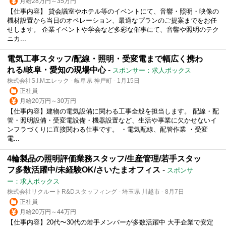
月給28万円～35万円
【仕事内容】 貸会議室やホテル等のイベントにて、音響・照明・映像の
機材設置から当日のオペレーション、最適なプランのご提案までをお任
せします。 企業イベントや学会など多彩な催事にて、音響や照明のテク
ニカ...
電気工事スタッフ/配線・照明・受変電まで幅広く携わ
れる/岐阜・愛知の現場中心
-
スポンサー：求人ボックス
株式会社S.I.Mエレック - 岐阜県 神戸町 - 1月15日
正社員
月給20万円～30万円
【仕事内容】建物の電気設備に関わる工事全般を担当します。 配線・配
管・照明設備・受変電設備・機器設置など、生活や事業に欠かせないイ
ンフラづくりに直接関わる仕事です。 ・電気配線、配管作業 ・受変
電...
4輪製品の照明評価業務スタッフ/生産管理/若手スタッ
フ多数活躍中/未経験OK/さいたまオフィス
-
スポンサ
ー：求人ボックス
株式会社リクルートR&Dスタッフィング - 埼玉県 川越市 - 8月7日
正社員
月給20万円～44万円
【仕事内容】20代〜30代の若手メンバーが多数活躍中 大手企業で安定