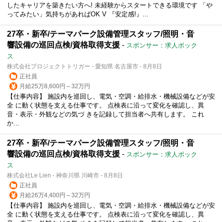
したキャリアを築きたい方へ! 未経験からスタートできる環境です 「や
ってみたい」気持ちがあればOK V 『安定感!』...
27卒・新卒/テーマパーク設備管理スタッフ/照明・音
響設備の巡回点検/資格取得支援
-
スポンサー：求人ボック
ス
株式会社プロジェクトトリガー - 愛知県 名古屋市 - 8月8日
正社員
月給25万8,600円～32万円
【仕事内容】 施設内を巡回し、電気・空調・給排水・機械設備などが安
全 に動く状態を支える仕事です。 点検表に沿って変化を確認し、異
音・表示・外観などの気づ きを記録して担当者へ共有します。 これ
か...
27卒・新卒/テーマパーク設備管理スタッフ/照明・音
響設備の巡回点検/資格取得支援
-
スポンサー：求人ボック
ス
株式会社Le Lien - 神奈川県 川崎市 - 8月8日
正社員
月給26万4,400円～32万円
【仕事内容】 施設内を巡回し、電気・空調・給排水・機械設備などが安
全 に動く状態を支える仕事です。 点検表に沿って変化を確認し、異