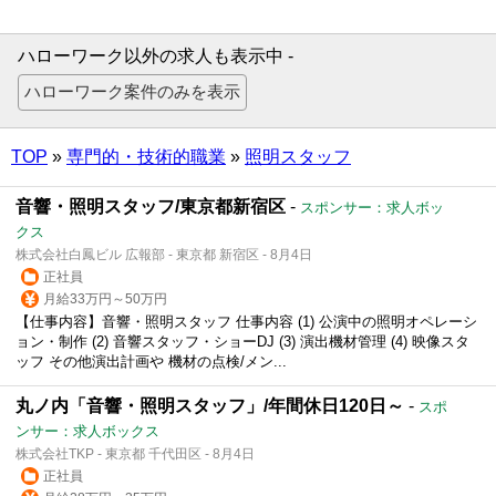
ハローワーク以外の求人も表示中 -
TOP
»
専門的・技術的職業
»
照明スタッフ
音響・照明スタッフ/東京都新宿区
-
スポンサー：求人ボッ
クス
株式会社白鳳ビル 広報部 - 東京都 新宿区 - 8月4日
正社員
月給33万円～50万円
【仕事内容】音響・照明スタッフ 仕事内容 (1) 公演中の照明オペレーシ
ョン・制作 (2) 音響スタッフ・ショーDJ (3) 演出機材管理 (4) 映像スタ
ッフ その他演出計画や 機材の点検/メン...
丸ノ内「音響・照明スタッフ」/年間休日120日～
-
スポ
ンサー：求人ボックス
株式会社TKP - 東京都 千代田区 - 8月4日
正社員