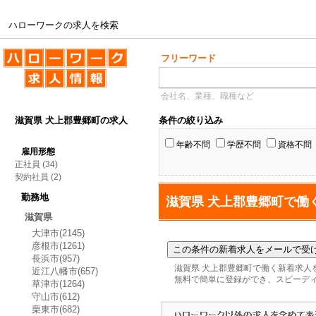
ハローワークの求人を検索
ハローワークの求人を検索
フリーワード
会社名、業種、職種など
滋賀県 犬上郡豊郷町の求人
条件の絞り込み
年齢不問
学歴不問
資格不問
雇用形態
正社員
(34)
契約社員
(2)
勤務地
滋賀県 犬上郡豊郷町で働
滋賀県
大津市(2145)
彦根市(1261)
長浜市(957)
滋賀県 犬上郡豊郷町で働く新着求人
近江八幡市(657)
無料で簡単に登録ができ、スピーデ
草津市(1264)
守山市(612)
栗東市(682)