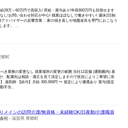
29万～60万円で高収入! 昇給・賞与あり!年収800万円も目指せます
なし!お問い合わせ対応が中心! 残業ほぼなしで働きやすい! 週休2日制
建築アドバイザーの反響営業ˎˊ˗ 家の傾き直しや地盤改良を専門におこなう
す。 ...
豊郷町
き業務の変更なし 就業場所の変更の範囲:当社12店舗 (通勤圏内) 基
が、配属先は相談・適正を見て決定しますので状況によりご希望に添
薬剤師 【給与】月給 300,000円 〜 規定により優遇あり 賞与(規定
勤手当...
メインの訪問介護/無資格・未経験OK/日夜勤/介護職員
会社
滋賀県 豊郷町
-