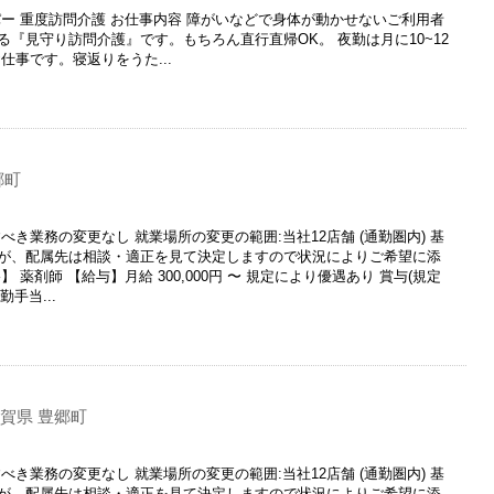
ー 重度訪問介護 お仕事内容 障がいなどで身体が動かせないご利用者
『見守り訪問介護』です。もちろん直行直帰OK。 夜勤は月に10~12
仕事です。寝返りをうた...
郷町
き業務の変更なし 就業場所の変更の範囲:当社12店舗 (通勤圏内) 基
が、配属先は相談・適正を見て決定しますので状況によりご希望に添
薬剤師 【給与】月給 300,000円 〜 規定により優遇あり 賞与(規定
勤手当...
賀県 豊郷町
き業務の変更なし 就業場所の変更の範囲:当社12店舗 (通勤圏内) 基
が、配属先は相談・適正を見て決定しますので状況によりご希望に添