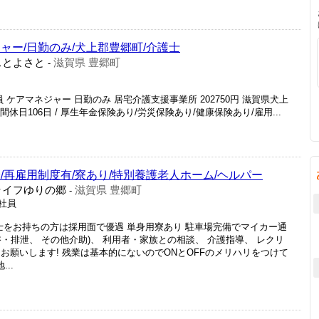
ャー/日勤のみ/犬上郡豊郷町/介護士
スとよさと
滋賀県 豊郷町
-
 ケアマネジャー 日勤のみ 居宅介護支援事業所 202750円 滋賀県犬上
間休日106日 / 厚生年金保険あり/労災保険あり/健康保険あり/雇用...
/再雇用制度有/寮あり/特別養護老人ホーム/ヘルパー
ライフゆりの郷
滋賀県 豊郷町
-
正社員
士をお持ちの方は採用面で優遇 単身用寮あり 駐車場完備でマイカー通
浴・排泄、 その他介助)、 利用者・家族との相談、 介護指導、 レクリ
お願いします! 残業は基本的にないのでONとOFFのメリハリをつけて
..