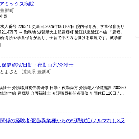
ケアミックス病院
 豊郷町
正社員
番号:229341 更新日:2026年06月02日 院内保育所、学童保育あり
21.4万円 ～ 勤務地 滋賀県犬上郡豊郷町 近江鉄道近江本線 「豊郷」
院内保育所や学童保育があり、子育て中の方も働ける環境です。就学前...
日
人保健施設/日勤・夜勤両方/介護士
とよさと
滋賀県 豊郷町
-
福祉士 介護職員初任者研修 日勤・夜勤両方 介護老人保健施設 200350
道本線 豊郷駅 介護福祉士 介護職員初任者研修 年間休日110日 / ...
関係の経験者優遇/異業種からの転職歓迎/ノルマなし×反