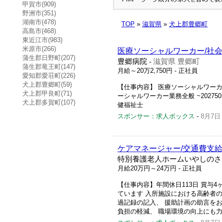
甲賀市(909)
野洲市(351)
湖南市(478)
TOP
»
滋賀県
»
犬上郡豊郷町
高島市(468)
東近江市(983)
米原市(266)
医療ソーシャルワーカー/社会
蒲生郡日野町(207)
豊郷病院
滋賀県 豊郷町
-
蒲生郡竜王町(147)
月給～20万2,750円
- 正社員
愛知郡愛荘町(226)
犬上郡豊郷町(59)
【仕事内容】 医療ソーシャルワーカ
犬上郡甲良町(71)
ーシャルワーカー業務全般 ~20275
犬上郡多賀町(107)
健福祉士
スポンサー：求人ボックス
-
8月7日
ケアマネージャー/交通費支給
特別養護老人ホームいやしのさ
月給20万円～24万円
- 正社員
【仕事内容】年間休日113日 賞与
ています 入所施設における高齢者の
過記録の記入、 援助計画の助言を
負担の軽減、 職場環境の向上にも力を