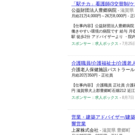
「駅チカ」看護師/3交替制/
公益財団法人豊郷病院
滋賀県
-
月給21万4,000円～26万8,000円
- 
【仕事内容】公益財団法人豊郷病院 求人
働きやすい環境の病院です 給与 月収
駅 徒歩2分 アドバイザーより ・
スポンサー：求人ボックス
-
7月25
介護職員/介護福祉士/介護老
介護老人保健施設パストラール
月給20万350円
- 正社員
【仕事内容】 介護職員 正社員 介護
円 滋賀県犬上郡豊郷町石畑212 近江鉄
スポンサー：求人ボックス
-
8月7日
営業・建築アドバイザー/建築
響営業
上家株式会社
滋賀県 豊郷町
-