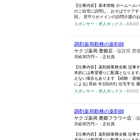
【仕事内容】基本情報 ホームヘルパ
のご自宅に訪問し、おそばでケアする
回。 見守りがメインの訪問介護のお
スポンサー：求人ボックス
-
8月4日
調剤薬局勤務の薬剤師
ヤクゴ薬局 豊郷店
滋賀県 豊
-
月給30万円～
- 正社員
【仕事内容】薬剤師業務全般 従事すべ
本的には希望通りに配属となります
えない場合もあります 【経験・資格】 
による) 昇給 年1回(4月) 住宅手当 通
スポンサー：求人ボックス
-
8月6日
調剤薬局勤務の薬剤師
ヤクゴ薬局 豊郷フラワー店
滋
-
月給30万円～
- 正社員
【仕事内容】薬剤師業務全般 従事すべ
本的には希望通りに配属となります