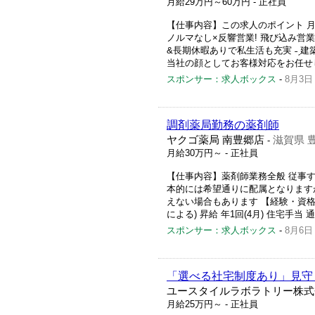
月給29万円～60万円
- 正社員
【仕事内容】この求人のポイント 月給
ノルマなし×反響営業! 飛び込み営業
&長期休暇ありで私生活も充実 ˗ˏ
当社の顔としてお客様対応をお任せしま
スポンサー：求人ボックス
-
8月3日
調剤薬局勤務の薬剤師
ヤクゴ薬局 南豊郷店
滋賀県 
-
月給30万円～
- 正社員
【仕事内容】薬剤師業務全般 従事すべ
本的には希望通りに配属となります
えない場合もあります 【経験・資格】 
による) 昇給 年1回(4月) 住宅手当 通
スポンサー：求人ボックス
-
8月6日
「選べる社宅制度あり」見守り
ユースタイルラボラトリー株式
月給25万円～
- 正社員