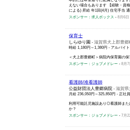
えない場合もあります 【経験・資格】 
による) 昇給 年1回(4月) 住宅手当 通
スポンサー：求人ボックス
-
8月6日
保育士
しらゆり園
滋賀県犬上郡豊郷町
-
時給 1,180円～1,380円
- アルバイ
＜犬上郡豊郷町＞病院内保育園の保
スポンサー：ジョブメドレー
-
8月7
看護師/准看護師
公益財団法人豊郷病院
滋賀県
-
月給 236,050円～325,850円
- 正社
利用可能託児施設あり◎看護師また
か？
スポンサー：ジョブメドレー
-
7月2