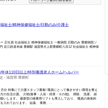
福祉士/精神保健福祉士/日勤のみ/介護士
ー 正社員 社会福祉士 精神保健福祉士 一般病院 日勤のみ 豊郷病院ソ
0円 近江鉄道本線 豊郷駅 滋賀県犬上郡豊郷町八目12 社会福祉士 精神保
/年休110日以上/特別養護老人ホーム/ヘルパー
と
滋賀県 豊郷町
-
4ヶ月分 特養にて介護スタッフ募集! 職員にとって働きやすい環境を整え
方の生活介護。 介助(食事・入浴・排泄・その他)、 掃除、 洗濯、 経
お願いします。 最新型の移乗用リフトも導入しており、 職員の身体的
入れております。 会議、 業務、...