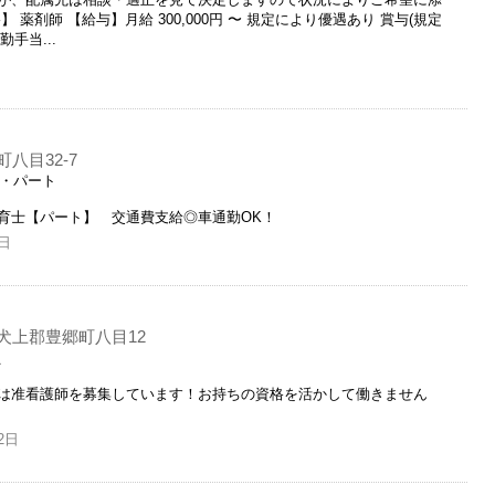
薬剤師 【給与】月給 300,000円 〜 規定により優遇あり 賞与(規定
勤手当...
八目32-7
ト・パート
育士【パート】 交通費支給◎車通勤OK！
日
犬上郡豊郷町八目12
員
は准看護師を募集しています！お持ちの資格を活かして働きません
2日